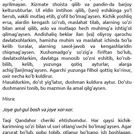
ayrilmayan. Xizmate shoista qilib va pandin-da barjoy
kelturubturlar. Ul eldin imtihon qilib, (sen) eshikinga yo’l
berub, vakili mutlaq etib, g’ofil bo’lmag’aysen. Kichik yoshliq
ersa, alardin kengash so’rub, maslahat tilab, alarning so’zi
bilan amal qilib, aslo va mutlaqo hech muhimg’a ishtig’ol
qilmag’aysen. Andishaliq beklar ilan (va) oliyroy qarochu
davlatxohlarkim, hamisha muhim va maslahat ichinda bo’la
kelib turalar, alarning savol-javob va kengashlaridin
chiqmag’aysen. Xushomadgo’y so’zig’a firiftan bo’lub,
davlatxohlarkim, davlatga munosib so’zni eshitib, ko’rub-
bilib, kelib, yuzunga qotiq ayturlar, alarga
achig'(lan)mag’aysen. Agarchi yuzunga filhol qottiq ko’rinur,
oxir necha ko’b kuldirur.
Masaldurkim, do’st yig’latur, dushman kuldura aytur. Do’stu
dushmanni tonib, bu mazmun ila amal qilg’aysen.
Misra:
Joye gul-gul bosh va joye xor-xor.
Taqi Qandahor cheriki ehtishomdur.
Har qaysi kichik-
karimning so’zi bilan ul sori otlang’uvchi bo’lmag’aysen. Agar
zarurat bo’lub, qobu tobib, otlanur bo’lsang, ish boshlagan,