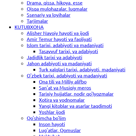
Drama, qissa, hikoya, esse
Qisqa mulohazalar, luqmalar
Ssenariy va loyihalar
Tarjimalar
KUTUBXONA
Alisher Navoiy hayoti va ijodi
Amir Temur hayoti va faoliyati
Islom tarixi, adabiyoti va madaniyati
Tasavvuf tarixi, va adabiyoti
Jadidlik tarixi va adabiyoti
Jahon adabiyoti va madaniyati
Turk xalqlari tarixi, adabiyoti, madaniyati
O'zbek tarixi, adabiyoti va madaniyati
Ona tili va Milliy alifbo
San'at va Musiqiy meros
Tarixiy hujjatlar, nodir qo'lyozmalar
Xotira va yodnomalar
Yangi kitoblar va asarlar taqdimoti
Yoshlar ijodi
Qo'shimcha bo'lim
Inson hayoti
Lug'atlar, Qomuslar