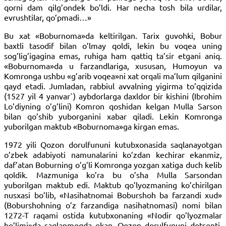
qorni dam qilg’ondek bo’ldi. Har necha tosh bila urdilar,
evrushtilar, qo’pmadi…»
Bu xat «Boburnoma»da keltirilgan. Tarix guvohki, Bobur
baxtli tasodif bilan o’lmay qoldi, lekin bu voqea uning
sog’lig’igagina emas, ruhiga ham qattiq ta’sir etgani aniq.
«Boburnoma»da u farzandlariga, xususan, Humoyun va
Komronga ushbu «g’arib voqea»ni xat orqali ma’lum qilganini
qayd etadi. Jumladan, rabbiul avvalning yigirma to’qqizida
(1527 yil 4 yanvar`) aybdorlarga daxldor bir kishini (Ibrohim
Lo’diyning o’g’lini) Komron qoshidan kelgan Mulla Sarson
bilan qo’shib yuborganini xabar qiladi. Lekin Komronga
yuborilgan maktub «Boburnoma»ga kirgan emas.
1972 yili Qozon dorulfununi kutubxonasida saqlanayotgan
o’zbek adabiyoti namunalarini ko’zdan kechirar ekanmiz,
daf’atan Boburning o’g’li Komronga yozgan xatiga duch kelib
qoldik. Mazmuniga ko’ra bu o’sha Mulla Sarsondan
yuborilgan maktub edi. Maktub qo’lyozmaning ko’chirilgan
nusxasi bo’lib, «Nasihatnomai Boburshoh ba farzandi xud»
(Boburshohning o’z farzandiga nasihatnomasi) nomi bilan
1272-T raqami ostida kutubxonaning «Nodir qo’lyozmalar
bo’limi»da saqlanmoqda ekan. Qozon dorulfununi dotsenti,