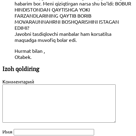
habarim bor. Meni qiziqtirgan narsa shu bo’ldi: BOBUR
HINDISTONDAN QAYTISHGA YOKI
FARZANDLARINING QAYTIB BORIB
MOVARAUNNAHRNI BOSHQARISHINI ISTAGAN
EDIMI?
Javobni tasdiqlovchi manbalar ham korsatilsa
maqsadga muvofiq bolar edi.
Hurmat bilan ,
Otabek.
Izoh qoldiring
Комментарий
Имя