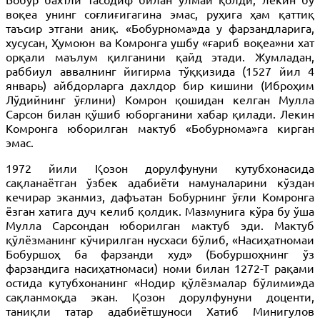
воқеа унинг соғлиғигагина эмас, руҳига ҳам қаттиқ
таъсир этгани аниқ. «Бобурнома»да у фарзандларига,
хусусан, Ҳумоюн ва Комронга ушбу «ғариб воқеа»ни хат
орқали маълум қилганини қайд этади. Жумладан,
раббиул аввалнинг йигирма тўққизида (1527 йил 4
январь) айбдорларга дахлдор бир кишини (Иброҳим
Лўдийнинг ўғлини) Комрон қошидан келган Мулла
Сарсон билан қўшиб юборганини хабар қилади. Лекин
Комронга юборилган мактуб «Бобурнома»га кирган
эмас.
1972 йили Қозон дорулфунуни кутубхонасида
сақланаётган ўзбек адабиёти намуналарини кўздан
кечирар эканмиз, дафъатан Бобурнинг ўғли Комронга
ёзган хатига дуч келиб қолдик. Мазмунига кўра бу ўша
Мулла Сарсондан юборилган мактуб эди. Мактуб
қўлёзманинг кўчирилган нусхаси бўлиб, «Насиҳатномаи
Бобуршоҳ ба фарзанди худ» (Бобуршоҳнинг ўз
фарзандига насиҳатномаси) номи билан 1272-Т рақами
остида кутубхонанинг «Нодир қўлёзмалар бўлими»да
сақланмоқда экан. Қозон дорулфунуни доценти,
таниқли татар адабиётшуноси Хатиб Минигулов