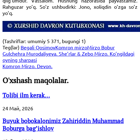
qilg’umdur. Vassalom. Husnung nazorasida payvastamiz.
Rahguzar yo’q. So’z ushbudirki: Jono, xoliqdin o’zga so’z
yo’q.
(Tashriflar: umumiy 5 371, bugungi 1)
Teg(lar)
Begali Qosimov
Komron mirzo
Mirzo Bobur
Gulchehra Murodaliyeva. She’rlar & Zebo Mirzo. Ko’ngildagi
oyning sharpasi
Komron Mirzo. Devon.
O'xshash maqolalar.
Tolibi ilm kerak…
24 Май, 2026
Buyuk bobokalonimiz Zahiriddin Muhammad
Boburga bag’ishlov