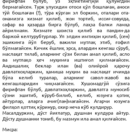
фирифтан бўлуб, ўз эҳтиётинг(н)и қўлунгдин
бермагайсен. Турк улусидин отоси қўл бошлаған, аноси
тўй бошлаған (?), тўра кўрган эл борким, оталари ота-
онамизга хизмат қилиб, жон тортиб, иссиғ-совуғда,
сафар ва ҳазарда бирга бўлуб, лаҳза балки ламҳа
айрилмаян. Хизмате шоиста қилиб ва пандин-да
баржой келтурубтурлар. Ул элдин имтиҳон қилиб, (сен)
эшикинга йўл беруб, вакили мутлақ этиб, ғофил
бўлмағайсен. Кичик ёшлиқ эрса, алардин кенгаш сўруб,
маслаҳат тилаб, аларнинг сўзи билан амал қилиб, асло
ва мутлақо ҳеч муҳимға иштиғол қилмағайсен.
Андишалиқ беклар илан (ва) олийрой қарочу
давлатхоҳларким, ҳамиша муҳим ва маслаҳат ичинда
бўла келиб туралар, аларнинг савол-жавоб ва
кенгашларидин чиқмағайсен. Хушомадгўй сўзиға
фирифтан бўлуб, давлатхоҳларким, давлатга муносиб
сўзни эшитиб, кўруб-билиб, келиб, юзунга қотиқ
айтурлар, аларга ачиғ(лан)мағайсен. Агарчи юзунга
филҳол қоттиқ кўринур, охир неча кўб кулдирур.
Масалдурким, дўст йиғлатур, душман кулдура айтур.
Дўсту душманни тониб, бу мазмун ила амал қилғайсен.
Мисра: