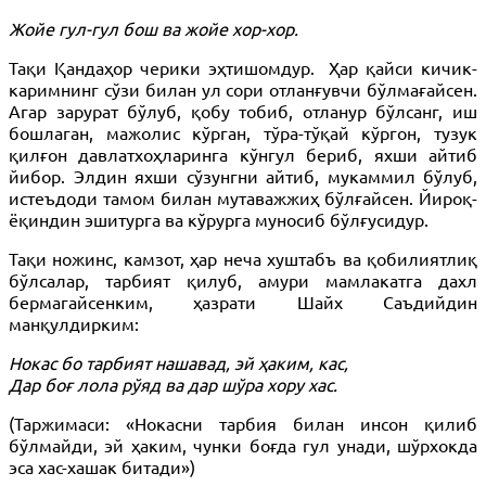
Жойе гул-гул бош ва жойе хор-хор.
Тақи Қандаҳор черики эҳтишомдур.
Ҳар қайси кичик-
каримнинг сўзи билан ул сори отланғувчи бўлмағайсен.
Агар зарурат бўлуб, қобу тобиб, отланур бўлсанг, иш
бошлаган, мажолис кўрган, тўра-тўқай кўргон, тузук
қилғон давлатхоҳларинга кўнгул бериб, яхши айтиб
йибор. Элдин яхши сўзунгни айтиб, мукаммил бўлуб,
истеъдоди тамом билан мутаважжиҳ бўлғайсен. Йироқ-
ёқиндин эшитурга ва кўрурга муносиб бўлғусидур.
Тақи ножинс, камзот, ҳар неча хуштабъ ва қобилиятлиқ
бўлсалар, тарбият қилуб, амури мамлакатга дахл
бермагайсенким, ҳазрати Шайх Саъдийдин
манқулдирким:
Нокас бо тарбият нашавад, эй ҳаким, кас,
Дар боғ лола рўяд ва дар шўра хору хас.
(Таржимаси: «Нокасни тарбия билан инсон қилиб
бўлмайди, эй ҳаким, чунки боғда гул унади, шўрхокда
эса хас-хашак битади»)