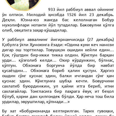
933 йил раббиул аввал ойининг
ўн олтиси. Милодий ҳисобда 1526 йил 23 декабрь.
Деҳли. Юзма-юз жангда бас келолмаган Бобур
мухолифлари нотанти йўл тутадилар. Баковулни қўлга
олиб, овқатига заҳар қўшадилар.
У раббиул аввалнинг йигирманчисида (27 декабрь)
Қобулга ўғли Ҳумоюнга ёзади: «Одина куни кеч намози
дигар ош торттилар. Товушқон ошидин хейли едим…
Қоқ гўштдин бир-икки тикка олдим. Кўнглум барҳам
урди… қўзғолиб келди… Охир кўрдумким, бўлмас,
қўптум. Обхонаға боргунча йўлда бир навбат
қусаёздим… Обхонаға бориб қалин қустум. Ҳаргиз
ошдин сўнг қусмас эдим, балки ичгандан сўнг ҳам
қусмас эдим. Кўнглумға шубҳа кечти. Бовурчини
сахлатиб буюрдимким, ул қайни итга бериб, итни
сахлағайлар. Тонгласиға бир паҳрага ёвуқ ит беҳол
бўлуб, қорни дам қилғондек бўлди. Ҳар неча тош била
урдилар, эвруштилар, қўпмади…»
Бу хат «Бобурнома»да келтирилган. Тарих гувоҳки,
Бобур бахтли тасодиф билан ўлмай қолди, лекин бу