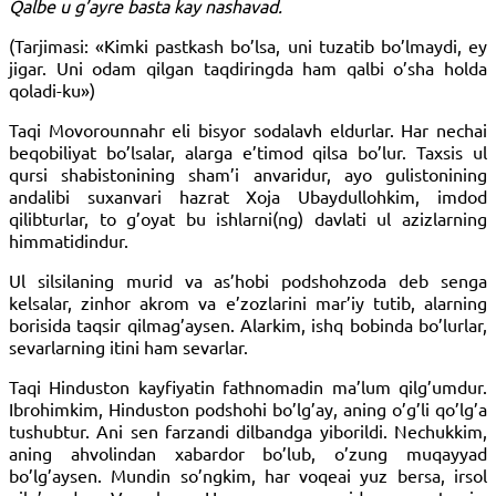
Qalbe u g’ayre basta kay nashavad.
(Tarjimasi: «Kimki pastkash bo’lsa, uni tuzatib bo’lmaydi, ey
jigar. Uni odam qilgan taqdiringda ham qalbi o’sha holda
qoladi-ku»)
Taqi Movorounnahr eli bisyor sodalavh eldurlar. Har nechai
beqobiliyat bo’lsalar, alarga e’timod qilsa bo’lur. Taxsis ul
qursi shabistonining sham’i anvaridur, ayo gulistonining
andalibi suxanvari hazrat Xoja Ubaydullohkim, imdod
qilibturlar, to g’oyat bu ishlarni(ng) davlati ul azizlarning
himmatidindur.
Ul silsilaning murid va as’hobi podshohzoda deb senga
kelsalar, zinhor akrom va e’zozlarini mar’iy tutib, alarning
borisida taqsir qilmag’aysen. Alarkim, ishq bobinda bo’lurlar,
sevarlarning itini ham sevarlar.
Taqi Hinduston kayfiyatin fathnomadin ma’lum qilg’umdur.
Ibrohimkim, Hinduston podshohi bo’lg’ay, aning o’g’li qo’lg’a
tushubtur. Ani sen farzandi dilbandga yiborildi. Nechukkim,
aning ahvolindan xabardor bo’lub, o’zung muqayyad
bo’lg’aysen. Mundin so’ngkim, har voqeai yuz bersa, irsol