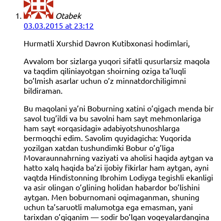
Otabek
03.03.2015 at 23:12
Hurmatli Xurshid Davron Kutibxonasi hodimlari,
Avvalom bor sizlarga yuqori sifatli qusurlarsiz maqola
va taqdim qiliniayotgan shoirning oziga ta’luqli
bo’lmish asarlar uchun o’z minnatdorchiligimni
bildiraman.
Bu maqolani ya’ni Boburning xatini o’qigach menda bir
savol tug’ildi va bu savolni ham sayt mehmonlariga
ham sayt «orqasidagi» adabiyotshunoshlarga
bermoqchi edim. Savolim quyidagicha: Yuqorida
yozilgan xatdan tushundimki Bobur o’g’liga
Movaraunnahrning vaziyati va aholisi haqida aytgan va
hatto xalq haqida ba’zi ijobiy fikirlar ham aytgan, ayni
vaqtda Hindistonning Ibrohim Lodiyga tegishli ekanligi
va asir olingan o’glining holidan habardor bo’lishini
aytgan. Men boburnomani oqimaganman, shuning
uchun ta’saruotli malumotga ega emasman, yani
tarixdan o’qiganim — sodir bo’lgan voqeyalardangina