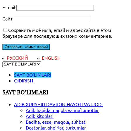
E-mail
Сайт
Сохранить моё имя, email и адрес сайта в этом
браузере для последующих моих комментариев.
РУССКИЙ
ENGLISH
SAYT BO'LIMLARI
QIDIRISH
SAYT BO’LIMLARI
ADIB XURSHID DAVRON HAYOTI VA IJODI
Adib haqida maqola va ma'lumotlar
Adib kitoblari
Badiha, esse, maqola, suhbat
Dostonlar, she'rlar, turkumlar