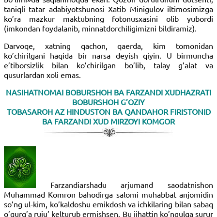
taniqli tatar adabiyotshunosi Xatib Minigulov iltimosimizga
ko’ra mazkur maktubning fotonusxasini olib yubordi
(imkondan foydalanib, minnatdorchiligimizni bildiramiz).
Darvoqe, xatning qachon, qaerda, kim tomonidan
ko’chirilgani haqida bir narsa deyish qiyin. U birmuncha
e’tiborsizlik bilan ko’chirilgan bo’lib, talay g’alat va
qusurlardan xoli emas.
NASIHATNOMAI BOBURSHOH BA FARZANDI XUDHAZRATI
BOBURSHOH G’OZIY
TOBASAROH AZ HINDUSTON BA QANDAHOR FIRISTONID
BA FARZANDI XUD MIRZOYI KOMGOR
Farzandiarshadu arjumand saodatnishon
Muhammad Komron bahodirga salomi muhabbat anjomidin
so’ng ul-kim, ko’kaldoshu emikdosh va ichkilaring bilan sabaq
o’qurg’a ruju’ kelturub ermishsen. Bu jihattin ko’ngulga surur