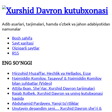
Adib asarlari, tarjimalari, hamda o'zbek va jahon adabiyotidan
namunalar
Bosh sahifa
Sayt xaritasi
Qiziqarli saytlar
RSS
ENG SO’NGGI
Mirzohid Muzaffar. Hechlik va Hellados. Esse
Najmiddin Komilov. Tasavvuf & Najmiddin Komilov
bilan suhbatlar (Video)
Attila Ilxan. She’rlar. Xurshid Davron tarjimalari
Rajab Xolbek. Xurshid Davron va uning kutubxonasi
haqida
Abduhamid Pardayev. Yangi to’rtliklar
Unutayin degandim seni… Xurshid Davron she’ri &