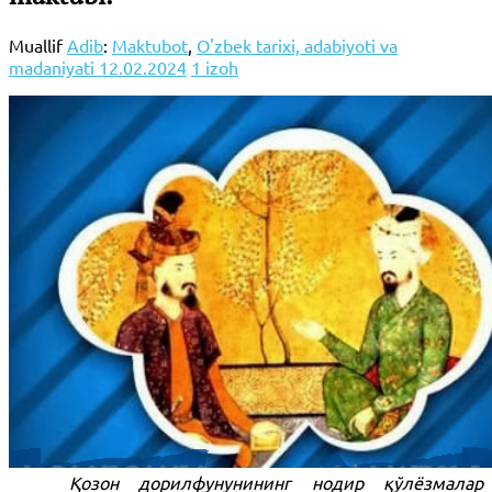
Muallif
Adib
:
Maktubot
,
O'zbek tarixi, adabiyoti va
madaniyati
12.02.2024
1 izoh
Қозон дорилфунунининг нодир қўлёзмалар