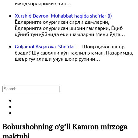
ижодкорларимиз чин…
Xurshid Davron. Muhabbat haqida she’rlar (I)
Ёдларингга олурмисан сирли дамларни,
Ёдларингга олурмисан ширин ғамларни, Ёқиб
қўйиб тун қўйнида ёки шамларни Мени ёдга…
Guljamol Asqarova. She’rlar.
Шоир қачон шеър
ёзади? Шу саволни кўп таҳлил этаман. Назаримда,
шеър туғилиши учун шоир руҳини…
Boburshohning o’g’li Kamron mirzoga
maktubi.