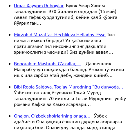
Umar Xayyom.Ruboiylar
Буюк Умар Хайём
таваллудининг 970 йиллиги олдидан (15 май)
Аввал тафаккурда туғилиб, кейин қалб қўрига
йўғрилган…
Mirzohid Muzaffar. Hechlik va Hellados. Esse
Тил
нимага имкон беради? Ўз қафасимизни
яратишгами? Тил инсоннинг энг даҳшатли
эринчоқлиги эмасмиди? Биз дунёни аввал…
Boborahim Mashrab. G’azallar,…
Дарвешлик
Машраб учун шоҳликдан баланд. У «жон тўтисини
ишқ ила сарбоз этай деб», жандани кийиб…
Bibi Robia Saidova. Tog‘ay Murodning “Bu dunyoda…
Ўзбекистон халқ ёзувчиси Тоғай Мурод
таваллудининг 70 йиллиги Тоғай Муроднинг ушбу
романи Кафка ва Камю асарлари…
Onajon. O’zbek shoirlarining onaga…
Ўзбек
адабиёти Она ҳақида ёзилган дурдона асарларга
ниҳоятда бой. Онани улуғлашда, мадҳ этишда