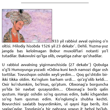
933 yil rabbiul avval oyining o’n
oltisi. Milodiy hisobda 1526 yil 23 dekabr`. Dehli. Yuzma-yuz
jangda bas kelolmagan Bobur muxoliflari notanti yo’l
tutadilar. Bakovulni qo’lga olib, ovqatiga zahar qo’shadilar.
U rabbiul avvalning yigirmanchisida (27 dekabr`) Qobulga
o’g’li Humoyunga yozadi: «Odina kuni kech namozi digar osh
torttilar. Tovushqon oshidin xeyli yedim… Qoq go’shtdin bir-
ikki tikka oldim. Ko’nglum barham urdi… qo’zg’olib keldi…
Oxir ko’rdumkim, bo’lmas, qo’ptum. Obxonag’a borguncha
yo’lda bir navbat qusayozdim… Obxonag’a borib qalin
qustum. Hargiz oshdin so’ng qusmas edim, balki ichgandan
so’ng ham qusmas edim. Ko’nglumg’a shubha kechti.
Bovurchini saxlatib buyurdimkim, ul qayni itga berib, itni
saxlag’aylar. Tonglasig’a bir pahraga yovuq it behol bo’lub,