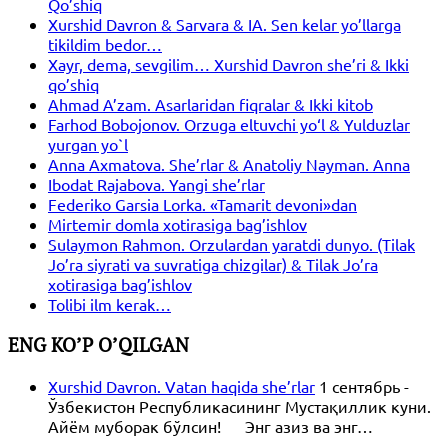
Qo’shiq
Xurshid Davron & Sarvara & IA. Sen kelar yo’llarga
tikildim bedor…
Xayr, dema, sevgilim… Xurshid Davron she’ri & Ikki
qo’shiq
Ahmad A’zam. Asarlaridan fiqralar & Ikki kitob
Farhod Bobojonov. Orzuga eltuvchi yo‘l & Yulduzlar
yurgan yo`l
Anna Axmatova. She’rlar & Anatoliy Nayman. Anna
Ibodat Rajabova. Yangi she’rlar
Federiko Garsia Lorka. «Tamarit devoni»dan
Mirtemir domla xotirasiga bag’ishlov
Sulaymon Rahmon. Orzulardan yaratdi dunyo. (Tilak
Jo’ra siyrati va suvratiga chizgilar) & Tilak Jo’ra
xotirasiga bag’ishlov
Tolibi ilm kerak…
ENG KO’P O’QILGAN
Xurshid Davron. Vatan haqida she’rlar
1 сентябрь -
Ўзбекистон Республикасининг Мустақиллик куни.
Айём муборак бўлсин! Энг азиз ва энг…