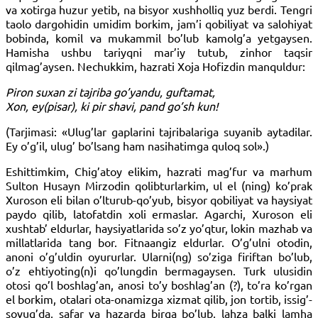
va xotirga huzur yetib, na bisyor xushholliq yuz berdi. Tengri
taolo dargohidin umidim borkim, jam’i qobiliyat va salohiyat
bobinda, komil va mukammil bo’lub kamolg’a yetgaysen.
Hamisha ushbu tariyqni mar’iy tutub, zinhor taqsir
qilmag’aysen. Nechukkim, hazrati Xoja Hofizdin manquldur:
Piron suxan zi tajriba go’yandu, guftamat,
Xon, ey(pisar), ki pir shavi, pand go’sh kun!
(Tarjimasi: «Ulug’lar gaplarini tajribalariga suyanib aytadilar.
Ey o’g’il, ulug’ bo’lsang ham nasihatimga quloq sol».)
Eshittimkim, Chig’atoy elikim, hazrati mag’fur va marhum
Sulton Husayn Mirzodin qolibturlarkim, ul el (ning) ko’prak
Xuroson eli bilan o’lturub-qo’yub, bisyor qobiliyat va haysiyat
paydo qilib, latofatdin xoli ermaslar. Agarchi, Xuroson eli
xushtab’ eldurlar, haysiyatlarida so’z yo’qtur, lokin mazhab va
millatlarida tang bor. Fitnaangiz eldurlar. O’g’ulni otodin,
anoni o’g’uldin oyururlar. Ularni(ng) so’ziga firiftan bo’lub,
o’z ehtiyoting(n)i qo’lungdin bermagaysen. Turk ulusidin
otosi qo’l boshlag’an, anosi to’y boshlag’an (?), to’ra ko’rgan
el borkim, otalari ota-onamizga xizmat qilib, jon tortib, issig’-
sovug’da, safar va hazarda birga bo’lub, lahza balki lamha