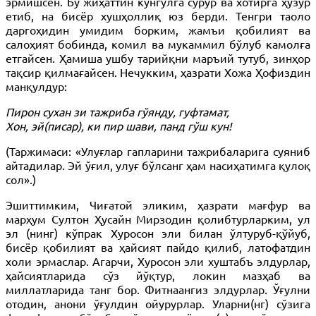
эрмишсен. Бу жиҳаттин кўнгулга сурур ва хотирга ҳузур
етиб, на бисёр хушҳоллиқ юз берди. Тенгри таоло
даргоҳидин умидим борким, жамъи қобилият ва
салоҳият бобинда, комил ва мукаммил бўлуб камолға
етгайсен. Ҳамиша ушбу тарийқни маръий тутуб, зинҳор
тақсир қилмағайсен. Нечукким, ҳазрати Хожа Ҳофиздин
манқулдур:
Пирон сухан зи тажриба гўянду, гуфтамат,
Хон, эй(писар), ки пир шави, панд гўш кун!
(Таржимаси: «Улуғлар гапларини тажрибаларига суяниб
айтадилар. Эй ўғил, улуғ бўлсанг ҳам насиҳатимга қулоқ
сол».)
Эшиттимким, Чиғатой эликим, ҳазрати мағфур ва
марҳум Султон Ҳусайн Мирзодин қолибтурларким, ул
эл (нинг) кўпрак Хуросон эли билан ўлтуруб-қўйуб,
бисёр қобилият ва ҳайсият пайдо қилиб, латофатдин
холи эрмаслар. Агарчи, Хуросон эли хуштабъ элдурлар,
ҳайсиятларида сўз йўқтур, локин мазҳаб ва
миллатларида танг бор. Фитнаангиз элдурлар. Ўғулни
отодин, анони ўғулдин ойурурлар. Уларни(нг) сўзига