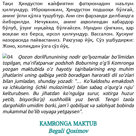
Тақи Ҳиндустон кайфиятин фатҳномадин маълум
қилғумдур. Иброҳимким, Ҳиндустон подшоҳи бўлғай,
анинг ўғли қўлға тушубтур. Ани сен фарзанди дилбандга
йиборилди. Нечукким, анинг аҳволиндан хабардор
бўлуб, ўзунг муқайяд бўлғайсен. Мундин сўнгким, ҳар
воқеаи юз берса, ирсол қилғумдур. Вассалом. Ҳуснунг
назорасида пайвастамиз. Раҳгузар йўқ. Сўз ушбудирки:
Жоно, холиқдин ўзга сўз йўқ.
Qozon dorilfununining nodir qo‘lyozmalar bo‘limidan
topilgan, ma’rifatparvar podshoh Boburning o‘g‘li Komronga
yozgan maktubida o‘z hayotiy tajribalarining eng muhim
jihatlarini uning qalbiga yetib boradigan haroratli dil so‘zlari
bilan jumladan, shunday yozadi: “… Ko‘kaldoshu emakdosh
va ichkularing (ichki mulozimlar) bilan sabaq o‘qurg‘a ruju’
kelturubsen. Bu jihatdan ko‘ngulga surur, xotirga huzur
yetib, bisyor(ko‘p) xushhollik yuz berdi. Tengri taola
dargohidin umidim borki, jam’i qobiliyat va salohiyat bobinda
mukammal bo‘lib voyaga yetgaysen”.
KAMRONGA MAKTUB
Begali Qosimov