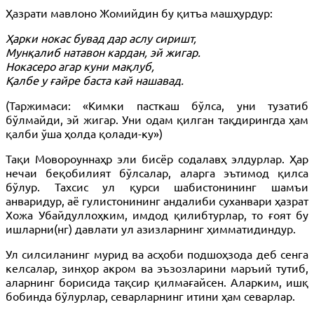
Ҳазрати мавлоно Жомийдин бу қитъа машҳурдур:
Ҳарки нокас бувад дар аслу сиришт,
Мунқалиб натавон кардан, эй жигар.
Нокасеро агар куни мақлуб,
Қалбе у ғайре баста кай нашавад.
(Таржимаси: «Кимки пасткаш бўлса, уни тузатиб
бўлмайди, эй жигар. Уни одам қилган тақдирингда ҳам
қалби ўша ҳолда қолади-ку»)
Тақи Мовороуннаҳр эли бисёр содалавҳ элдурлар. Ҳар
нечаи беқобилият бўлсалар, аларга эътимод қилса
бўлур. Тахсис ул қурси шабистонининг шамъи
анваридур, аё гулистонининг андалиби суханвари ҳазрат
Хожа Убайдуллоҳким, имдод қилибтурлар, то ғоят бу
ишларни(нг) давлати ул азизларнинг ҳимматидиндур.
Ул силсиланинг мурид ва асҳоби подшоҳзода деб сенга
келсалар, зинҳор акром ва эъзозларини маръий тутиб,
аларнинг борисида тақсир қилмағайсен. Аларким, ишқ
бобинда бўлурлар, севарларнинг итини ҳам севарлар.