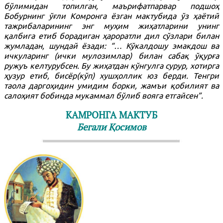
бўлимидан топилган, маърифатпарвар подшоҳ
Бобурнинг ўғли Комронга ёзган мактубида ўз ҳаётий
тажрибаларининг энг муҳим жиҳатларини унинг
қалбига етиб борадиган ҳароратли дил сўзлари билан
жумладан, шундай ёзади: “… Кўкалдошу эмакдош ва
ичкуларинг (ички мулозимлар) билан сабақ ўқурға
ружуъ келтурубсен. Бу жиҳатдан кўнгулга сурур, хотирга
ҳузур етиб, бисёр(кўп) хушҳоллик юз берди. Тенгри
таола даргоҳидин умидим борки, жамъи қобилият ва
салоҳият бобинда мукаммал бўлиб вояга етгайсен”.
КАМРОНГА МАКТУБ
Бегали Қосимов