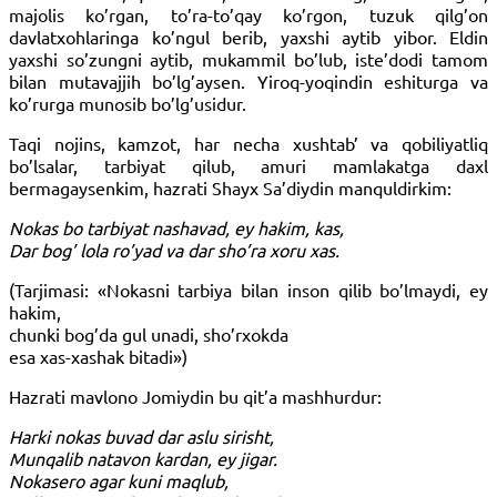
majolis ko’rgan, to’ra-to’qay ko’rgon, tuzuk qilg’on
davlatxohlaringa ko’ngul berib, yaxshi aytib yibor. Eldin
yaxshi so’zungni aytib, mukammil bo’lub, iste’dodi tamom
bilan mutavajjih bo’lg’aysen. Yiroq-yoqindin eshiturga va
ko’rurga munosib bo’lg’usidur.
Taqi nojins, kamzot, har necha xushtab’ va qobiliyatliq
bo’lsalar, tarbiyat qilub, amuri mamlakatga daxl
bermagaysenkim, hazrati Shayx Sa’diydin manquldirkim:
Nokas bo tarbiyat nashavad, ey hakim, kas,
Dar bog’ lola ro’yad va dar sho’ra xoru xas.
(Tarjimasi: «Nokasni tarbiya bilan inson qilib bo’lmaydi, ey
hakim,
chunki bog’da gul unadi, sho’rxokda
esa xas-xashak bitadi»)
Hazrati mavlono Jomiydin bu qit’a mashhurdur:
Harki nokas buvad dar aslu sirisht,
Munqalib natavon kardan, ey jigar.
Nokasero agar kuni maqlub,