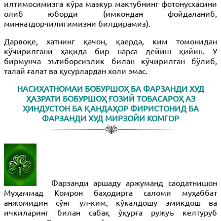
илтимосимизга кўра мазкур мактубнинг фотонусхасини
олиб юборди (имкондан фойдаланиб,
миннатдорчилигимизни билдирамиз).
Дарвоқе, хатнинг қачон, қаерда, ким томонидан
кўчирилгани ҳақида бир нарса дейиш қийин. У
бирмунча эътиборсизлик билан кўчирилган бўлиб,
талай ғалат ва қусурлардан холи эмас.
НАСИҲАТНОМАИ БОБУРШОҲ БА ФАРЗАНДИ ХУД
ҲАЗРАТИ БОБУРШОҲ ҒОЗИЙ ТОБАСАРОҲ АЗ
ҲИНДУСТОН БА ҚАНДАҲОР ФИРИСТОНИД БА
ФАРЗАНДИ ХУД МИРЗОЙИ КОМГОР
Фарзанди аршаду аржуманд саодатнишон
Муҳаммад Комрон баҳодирга саломи муҳаббат
анжомидин сўнг ул-ким, кўкалдошу эмикдош ва
ичкиларинг билан сабақ ўқурға ружуъ келтуруб