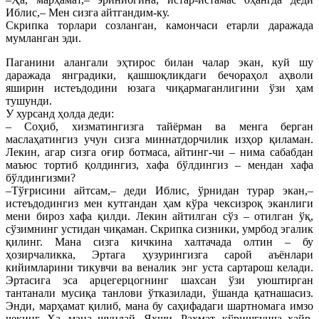
Иблис,– Мен сизга айтгандим-ку.
Скрипка торлари созланган, камончаси етарли даражада
мумланган эди.
Паганини алангали эҳтирос билан чалар экан, куй шу
даражада янградики, қашшоқликдаги бечораҳол аҳволи
яширин истеъдодини юзага чиқармаганлигини ўзи ҳам
тушунди.
У хурсанд ҳолда деди:
– Соҳиб, хизматингизга тайёрман ва менга берган
маслаҳатингиз учун сизга миннатдорчилик изҳор қиламан.
Лекин, агар сизга оғир ботмаса, айтинг-чи – нима сабабдан
маъюс тортиб қолдингиз, хафа бўлдингиз – мендан хафа
бўлдингизми?
–Тўғрисини айтсам,– деди Иблис, ўрнидан турар экан,–
истеъдодингиз мен кутгандан ҳам кўра чексизроқ эканлиги
мени бироз хафа қилди. Лекин айтилган сўз – отилган ўқ,
сўзимнинг устидан чиқаман. Скрипка сизники, умрбод эгалик
қилинг. Мана сизга кичкина халтачада олтин – бу
ҳозирчаликка, Эртага ҳузурингизга сарой аъёнлари
кийимларини тикувчи ва веналик энг уста сартарош келади.
Эртасига эса арцегерцогнинг шахсан ўзи уюштирган
тантанали мусиқа танлови ўтказилади, ўшанда қатнашасиз.
Энди, марҳамат қилиб, мана бу саҳифадаги шартномага имзо
чекинг. Ҳа, мана шундай. Яхши. Раҳмат, кўришгунча хайр,