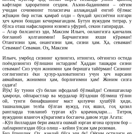
кафтлари ҳароратини сездим. Аъзои-баданимни – оёғим
учидан сочимнинг толасигача аллақандай енгиб бўлмас
жўшқин бир истак қамраб олди – бундай ҳиссиётни илгари
ҳеч қачон бошдан кечирмагандим. Бутун вужудим титрар, у
бўлса оташ нафасларини юзимга уфуриб, секин гапирарди.
– Агар билсангиз эди, Максим Ильич, оилангизга қанчалик
боғланиб қолганимни! Барчангизни яхши кўраман!
Отангизни ҳам, онангизни ҳам, сизни ҳам. Ҳа, севаман!
Севаман! Севаман. Оҳ, Максим
Ильич, умрбод сизнинг қулингиз, итингиз, оёғингиз остида
поёндозингиз бўлишни истардим! Ҳаддан ташқари сизни
севаман! Сиз учун жонимни ҳам беришга тайёрман! Сизнинг
соғлигингиз ёки ҳузур-ҳаловатингиз учун ҳеч нарсани
аямайман, жонимни ҳам, борлиғимни ҳам! Жоним сизга
садаға!
Йўқ! Бу тунни сўз билан ифодалаб бўлмайди! Севишганлар
ҳамроҳи, ойпарастлар ва мурдалар йўлдоши бўлмиш тўлин
ой, тунги бинафшанинг маст қилувчи ҳушбўй ҳиди,
ташналикдан телба бўлган вужуд, гоҳ яшил, гоҳ қизил
рангларда товланиб турган кўз қорачиқлари… Титроқ
вужудини яланғоч кўкрагимга босганча давом этди Агата:
–Кўп йиллардан бери амалга ошмай юрган ягона орзуим бор –
лабларингиздан бўса олиш – кейин ўлсам ҳам розиман.
Биз ўпишдик. Оҳ, қандай бўса эди бу! Оёғим остидаги ер