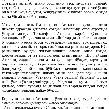
Эртасига эрталаб ёмғир бошланиб, узоқ муддатга чўзилиб
кетди. Овни қолдиришга тўғри келди: кундузлари китоб ўқиш
билан маш-ғул бўлдим, кечқурунлари ё клубга бориб, ё уйда
қарта ўйнаб вақт ўтказдик.
Ўзим ҳам эслолмайман: қачон Агатанинг кўзлари мени
ниҳоят даражада ҳайратга солди? Назаримда стол атрофида
ўтирганимизда. Тасодифан Агатага қараб, кўзларига
тикилдим: кўз қорачиқлари ажо-йиб тарзда ёниб товланарди.
У бошини қаёққа бурса қорачиқлари ўзгариб, гоҳ яшил, гоҳ
қизил, гоҳ мовий, зангори, гоҳ бинафша рангига кирарди. Кўз
рангининг бундай жилоланишини баъзан бино ичида,
қоронғиликда от ва мушукларда кузатганман. Шу пайтдан
Агатани, худди биринчи марта кўргандек бўлдим, гарчи уни
бир неча йиллардан бери яхши билсам ҳам. Бирдан у менга
бошқача кўриниб кетди: бўй-басти, келишган қадди-қомати,
хатти-ҳаракатларидаги ишонч мени лол қолдирди. Ёшини
аниқлай олмадим. Ўттизми? Ўттиз бешми? Қирқми? Остки
лаби ўқтин-ўқтин учиб турарди. У ҳеч қачон кулмас, табассум
қилмас, лекин хурсанд ва дилкаш пайтларида бирдан юзида
жозибадор илиқлик пайдо бўларди.
Бир куни онамдан Агатанинг ўтмиши ҳақида сўраб қолдим,
аммо бирор-бир қониқарли жавоб ололмадим.
–Агата ичкиликка ружу қўйган, камбағаллашган зодагоннинг