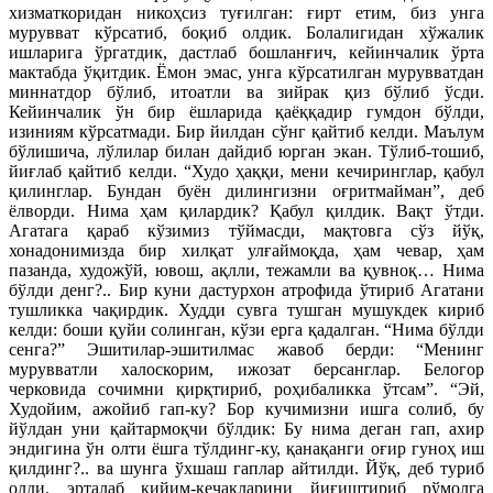
хизматкоридан никоҳсиз туғилган: ғирт етим, биз унга
мурувват кўрсатиб, боқиб олдик. Болалигидан хўжалик
ишларига ўргатдик, дастлаб бошланғич, кейинчалик ўрта
мактабда ўқитдик. Ёмон эмас, унга кўрсатилган мурувватдан
миннатдор бўлиб, итоатли ва зийрак қиз бўлиб ўсди.
Кейинчалик ўн бир ёшларида қаёққадир гумдон бўлди,
изиниям кўрсатмади. Бир йилдан сўнг қайтиб келди. Маълум
бўлишича, лўлилар билан дайдиб юрган экан. Тўлиб-тошиб,
йиғлаб қайтиб келди. “Худо ҳаққи, мени кечиринглар, қабул
қилинглар. Бундан буён дилингизни оғритмайман”, деб
ёлворди. Нима ҳам қилардик? Қабул қилдик. Вақт ўтди.
Агатага қараб кўзимиз тўймасди, мақтовга сўз йўқ,
хонадонимизда бир хилқат улғаймоқда, ҳам чевар, ҳам
пазанда, художўй, ювош, ақлли, тежамли ва қувноқ… Нима
бўлди денг?.. Бир куни дастурхон атрофида ўтириб Агатани
тушликка чақирдик. Худди сувга тушган мушукдек кириб
келди: боши қуйи солинган, кўзи ерга қадалган. “Нима бўлди
сенга?” Эшитилар-эшитилмас жавоб берди: “Менинг
мурувватли халоскорим, ижозат берсанглар. Белогор
черковида сочимни қирқтириб, роҳибаликка ўтсам”. “Эй,
Худойим, ажойиб гап-ку? Бор кучимизни ишга солиб, бу
йўлдан уни қайтармоқчи бўлдик: Бу нима деган гап, ахир
эндигина ўн олти ёшга тўлдинг-ку, қанақанги оғир гуноҳ иш
қилдинг?.. ва шунга ўхшаш гаплар айтилди. Йўқ, деб туриб
олди, эрталаб кийим-кечакларини йиғиштириб рўмолга