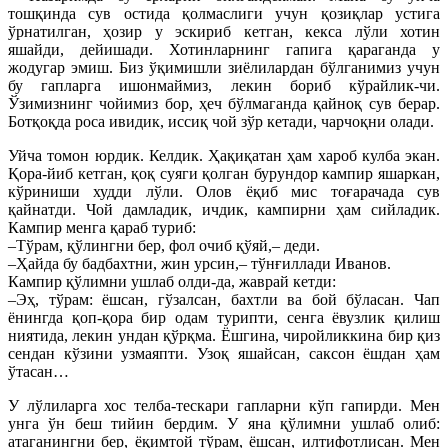
тошқинда сув остида қолмаслиги учун қозиқлар устига
ўрнатилган, ҳозир у эскириб кетган, кекса лўли хотин
яшайди, дейишади. Хотинларнинг гапига қараганда у
жодугар эмиш. Биз ўқимишли зиёлилардан бўлганимиз учун
бу гапларга ишонмаймиз, лекин бориб кўрайлик-чи.
Ўзимизнинг чойимиз бор, ҳеч бўлмаганда қайноқ сув берар.
Ботқоқда роса ивидик, иссиқ чой зўр кетади, чарчоқни олади.
Уйча томон юрдик. Келдик. Ҳақиқатан ҳам хароб кулба экан.
Қора-йиб кетган, қоқ суяги қолган бурундор кампир яшаркан,
кўриниши худди лўли. Олов ёқиб мис тоғарачада сув
қайнатди. Чой дамладик, ичдик, кампирни ҳам сийладик.
Кампир менга қараб туриб:
–Тўрам, қўлингни бер, фол очиб қўяй,– деди.
–Ҳайда бу бадбахтни, жин урсин,– тўнғиллади Иванов.
Кампир қўлимни ушлаб олди-да, жаврай кетди:
–Эҳ, тўрам: ёшсан, гўзалсан, бахтли ва бой бўласан. Чап
ёнингда қоп-қора бир одам турипти, сенга ёвузлик қилиш
ниятида, лекин ундан қўрқма. Ёшгина, чиройликкина бир қиз
сендан кўзини узмаяпти. Узоқ яшайсан, саксон ёшдан ҳам
ўтасан…
У лўлиларга хос телба-тескари гапларни кўп гапирди. Мен
унга ўн беш тийин бердим. У яна қўлимни ушлаб олиб:
атаганингни бер, ёқимтой тўрам, ёшсан, илтифотлисан. Мен