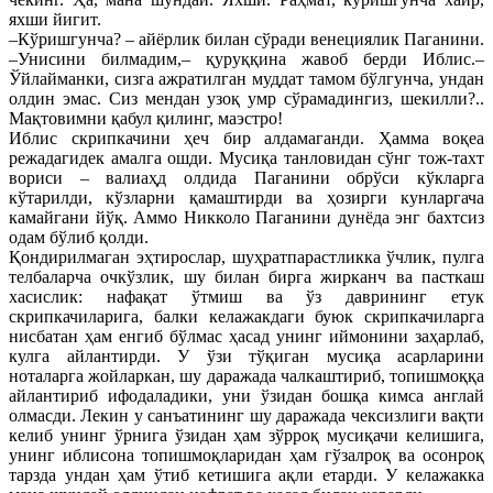
яхши йигит.
–Кўришгунча? – айёрлик билан сўради венециялик Паганини.
–Унисини билмадим,– қуруққина жавоб берди Иблис.–
Ўйлайманки, сизга ажратилган муддат тамом бўлгунча, ундан
олдин эмас. Сиз мендан узоқ умр сўрамадингиз, шекилли?..
Мақтовимни қабул қилинг, маэстро!
Иблис скрипкачини ҳеч бир алдамаганди. Ҳамма воқеа
режадагидек амалга ошди. Мусиқа танловидан сўнг тож-тахт
вориси – валиаҳд олдида Паганини обрўси кўкларга
кўтарилди, кўзларни қамаштирди ва ҳозирги кунларгача
камайгани йўқ. Аммо Никколо Паганини дунёда энг бахтсиз
одам бўлиб қолди.
Қондирилмаган эҳтирослар, шуҳратпарастликка ўчлик, пулга
телбаларча очкўзлик, шу билан бирга жирканч ва пасткаш
хасислик: нафақат ўтмиш ва ўз даврининг етук
скрипкачиларига, балки келажакдаги буюк скрипкачиларга
нисбатан ҳам енгиб бўлмас ҳасад унинг иймонини заҳарлаб,
кулга айлантирди. У ўзи тўқиган мусиқа асарларини
ноталарга жойларкан, шу даражада чалкаштириб, топишмоққа
айлантириб ифодаладики, уни ўзидан бошқа кимса англай
олмасди. Лекин у санъатининг шу даражада чексизлиги вақти
келиб унинг ўрнига ўзидан ҳам зўрроқ мусиқачи келишига,
унинг иблисона топишмоқларидан ҳам гўзалроқ ва осонроқ
тарзда ундан ҳам ўтиб кетишига ақли етарди. У келажакка