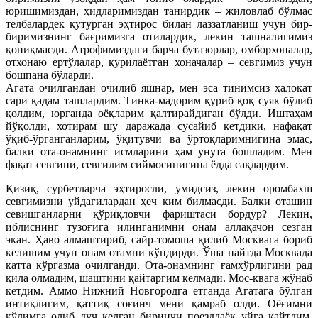
юришимиздан, ҳидларимиздан танирдик – жиловлаб бўлмас
телбалардек қутурган эҳтирос билан лаззатланиш учун бир-
биримизнинг бағримизга отилардик, лекин ташналигимиз
қониқмасди. Атрофимиздаги барча бутазорлар, омборхоналар,
отхонаю ертўлалар, қурилаётган хоначалар – севгимиз учун
бошпана бўларди.
Агата очилгандан очилиб яшнар, мен эса тинимсиз ҳалокат
сари қадам ташлардим. Тинка-мадорим қуриб қоқ суяк бўлиб
қолдим, юрганда оёқларим қалтирайдиган бўлди. Иштаҳам
йўқолди, хотирам шу даражада сусайиб кетдики, нафақат
ўқиб-ўрганганларим, ўқитувчи ва ўртоқларимнигина эмас,
балки ота-онамнинг исмларини ҳам унута бошладим. Мен
фақат севгини, севгилим сиймосинигина ёдда сақлардим.
Қизиқ, сурбетларча эҳтиросли, умидсиз, лекин оромбахш
севгимизни уйдагилардан ҳеч ким билмасди. Балки оташин
севишганларни қўриқловчи фариштаси бордур? Лекин,
иблиснинг тузоғига илинганимни онам аллақачон сезган
экан. Ҳаво алмаштириб, сайр-томоша қилиб Москвага бориб
келишим учун онам отамни кўндирди. Ўша пайтда Москвада
катта кўргазма очилганди. Ота-онамнинг ғамхўрлигини рад
қила олмадим, шаштини қайтаргим келмади. Мос-квага жўнаб
кетдим. Аммо Нижний Новгородга етганда Агатага бўлган
интиқлигим, қаттиқ соғинч мени қамраб олди. Оёғимни
қўлимга олиб дуч келган биринчи поезддаёқ уйга қайтдим.