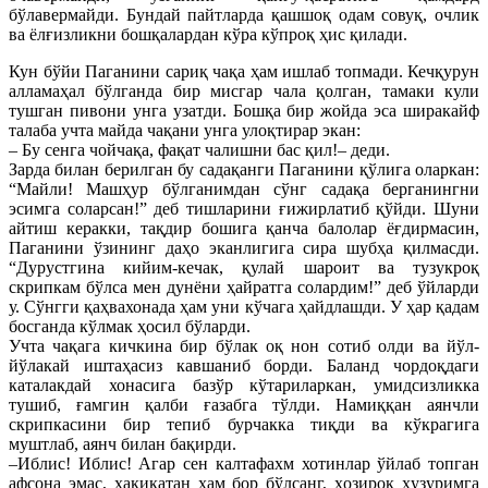
бўлавермайди. Бундай пайтларда қашшоқ одам совуқ, очлик
ва ёлғизликни бошқалардан кўра кўпроқ ҳис қилади.
Кун бўйи Паганини сариқ чақа ҳам ишлаб топмади. Кечқурун
алламаҳал бўлганда бир мисгар чала қолган, тамаки кули
тушган пивони унга узатди. Бошқа бир жойда эса ширакайф
талаба учта майда чақани унга улоқтирар экан:
– Бу сенга чойчақа, фақат чалишни бас қил!– деди.
Зарда билан берилган бу садақанги Паганини қўлига оларкан:
“Майли! Машҳур бўлганимдан сўнг садақа берганингни
эсимга соларсан!” деб тишларини ғижирлатиб қўйди. Шуни
айтиш керакки, тақдир бошига қанча балолар ёғдирмасин,
Паганини ўзининг даҳо эканлигига сира шубҳа қилмасди.
“Дурустгина кийим-кечак, қулай шароит ва тузукроқ
скрипкам бўлса мен дунёни ҳайратга солардим!” деб ўйларди
у. Сўнгги қаҳвахонада ҳам уни кўчага ҳайдлашди. У ҳар қадам
босганда кўлмак ҳосил бўларди.
Учта чақага кичкина бир бўлак оқ нон сотиб олди ва йўл-
йўлакай иштаҳасиз кавшаниб борди. Баланд чордоқдаги
каталакдай хонасига базўр кўтариларкан, умидсизликка
тушиб, ғамгин қалби ғазабга тўлди. Намиққан аянчли
скрипкасини бир тепиб бурчакка тиқди ва кўкрагига
муштлаб, аянч билан бақирди.
–Иблис! Иблис! Агар сен калтафахм хотинлар ўйлаб топган
афсона эмас, ҳақиқатан ҳам бор бўлсанг, ҳозироқ ҳузуримга