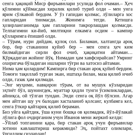
сенга ҳақиқий Миср фиръавнлари усулида фол очаман.– Ҳеч
қўлимни қўймасдан хиралик қилиб туриб олди – мен унга
ярим сўлкавой бердим. У ўз гапидан қолмас, лўлиларга хос
гапларидан тинмасди. Жонимга тегди. Кетишга
ҳозирланганимда ҳам гапларини такрорлашдан қолмасди.
Телпагимни ки-йиб, милтиқни елкамга осдим – кампир
қўлларимга ёпишиб олди.
– Тўрам, нури дийдам, қулоқ сол. Биламан, халтангда ароқ
бор, бир стаканини қуйиб бер – мен сенга ҳеч ким
билмайдиган сирли фол очиб, ҳақиқатни айтаман…
Қўрқадиган жойинг йўқ. Нимадан ҳам хавфсирайсан? Умринг
охиригача бўладиган ишларни тўғри ва хатосиз айтаман.
Нима ҳам қилардим! Кампирга бир стакан ароқ қуйиб бердим.
Томоғи тақиллаб турган экан, иштаҳа билан, маза қилиб ичиб
олди, газак ҳам қилмади.
–Энг муҳими, навқирон тўрам, от ва мушук кўзларидан
эҳтиёт бўл, шунингдек, муаттар ҳидли тунги ўсимликлардан,
айниқса, ой тўлган тундан. Энди сенга оқ йўл бўлсин. Агар
мен айтган шу уч балодан хасталаниб қолсанг, кулбамга кел,
сенга ўткир қайтариқ қилиб бераман.
Биз уйга қайтдик, ўша куни бошқа ов қилмадик, йўл-йўлакай
лўлига фол очдирганим учун Иванов мени жеркиб келди:
–Ўйлаб топганини қара, бир стакан ароқ учун фиръавнлар
зотини кавлаштириш керакмиди? Эҳ, пойтахт олимлари,
ўргилдим сизлардан!