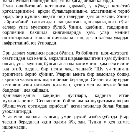
мана шундай олдиндан нафрат ва ҳасад билан қарарди.
Пули ошиб-тошиб кетганига қарамай, у кўчада кетаётиб
қоғозларними-е, арқон бўлаклариними-е, ахлатними-е териб
юрар, бир кунлик овқати бир талердан ҳам ошмасди. Унинг
ғайритабиий санъатидан завқланган қанчадан-қанча гўзал
аёллар унга мунтазир бўлиб, ўзини, қалбини, тақдирини,
борлиғини бахшида қилганларида ҳам, улар менинг
олтинларимни эгаллаш ниятида келган, деган хаёлда улардан
нафратланиб, юз ўгирарди.
Эри давлат мажлиси раиси бўлган, ўз бойлиги, шон-шуҳрати,
севгисидан воз кечиб, ажралиш шармандалигини ҳам бўйнига
олган, унга муштоқ бўлган аслзода хонимнинг ҳам севгисини
рад этиб, олдига бир нечта чақа ташлаб: “Шу уч тангани
эрингизга бериб қўйинг. Уларни менга бир замонлар бошқа
скрипка чалмаслик шарти билан берганди. Сизни эса бу ердан
кетишингизни илтимос қиламан, ҳозир мен машғулот билан
бандман”, дея ҳайдади.
Қанчадан-қанча ҳақиқий дўстлари, қадрига етган
мухлисларини: “Сен менинг бойлигим ва шуҳратимга шерик
бўлиш учун ортимдан юрибсан”, деган таъналар билан ўзидан
узоқлаштирди.
У аянчли аҳволга тушган, умри руҳий азоб-уқубатда ўтар,
таскин берадиган яқин одами йўқ эди. Чунки у ҳеч кимга
ишонмасди.