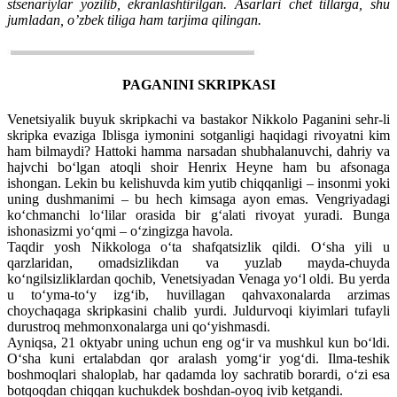
stsenariylar yozilib, ekranlashtirilgan. Asarlari chet tillarga, shu
jumladan, o’zbek tiliga ham tarjima qilingan.
PAGANINI SKRIPKASI
Venetsiyalik buyuk skripkachi va bastakor Nikkolo Paganini sehr-li
skripka evaziga Iblisga iymonini sotganligi haqidagi rivoyatni kim
ham bilmaydi? Hattoki hamma narsadan shubhalanuvchi, dahriy va
hajvchi bo‘lgan atoqli shoir Henrix Heyne ham bu afsonaga
ishongan. Lekin bu kelishuvda kim yutib chiqqanligi – insonmi yoki
uning dushmanimi – bu hech kimsaga ayon emas. Vengriyadagi
ko‘chmanchi lo‘lilar orasida bir g‘alati rivoyat yuradi. Bunga
ishonasizmi yo‘qmi – o‘zingizga havola.
Taqdir yosh Nikkologa o‘ta shafqatsizlik qildi. O‘sha yili u
qarzlaridan, omadsizlikdan va yuzlab mayda-chuyda
ko‘ngilsizliklardan qochib, Venetsiyadan Venaga yo‘l oldi. Bu yerda
u to‘yma-to‘y izg‘ib, huvillagan qahvaxonalarda arzimas
choychaqaga skripkasini chalib yurdi. Juldurvoqi kiyimlari tufayli
durustroq mehmonxonalarga uni qo‘yishmasdi.
Ayniqsa, 21 oktyabr uning uchun eng og‘ir va mushkul kun bo‘ldi.
O‘sha kuni ertalabdan qor aralash yomg‘ir yog‘di. Ilma-teshik
boshmoqlari shaloplab, har qadamda loy sachratib borardi, o‘zi esa
botqoqdan chiqqan kuchukdek boshdan-oyoq ivib ketgandi.