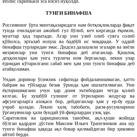
Иблис скрипкаси эса изсиз йўқолди.
ТУНГИ БИНАФША
Россиянинг ўрта минтақаларидаги нам ботқоқликларда фақат
тунда очиладиган ажойиб гул бўлиб, кеч кирганда ёқимли,
муаттар ҳид таратади. Агар уни узиб олиб сувга солиб
қўйилса, эрталаб нохуш ва бадбўй ис чиқаради. У оддий
бинафша турларидан эмас. Дидсиз далаҳовли эгалари ва зиёли
меҳмонлар уни тунги бинафша деб атаганлар. Қишлоқ
деҳқонлари ҳам унга турлича ном берганлар, лекин улар
ёдимдан кўтарилгани сабаб мен ҳам уни тунги бинафша деб
атайқоламан.
Ундан доривор ўсимлик сифатида фойдаланишмаган, ҳатто
байрам ва тўйларда безак ўрнида ҳам ишлатилмаган. Уни
ёқтиришмагани учун ҳар доим эътибордан четда қолиб
келган. Бу хушбўй гулнинг от ўғриларию жодугар ва
афсунгарларга алоқаси бор, дейдиганлар ҳам у ер-бу ерда
учраб қолади. Лекин халқ табобати, расм-русумларини
ўрганувчилар ҳали бундай ўй-фикрлардан узоқ эди.
Саратовлик ва царицинолик танобчи, ақл-ҳуши жойида
бўлган қадрдон дўстим Максим Ильич Трапезников ана шу
тунги бинафша ҳақида ақл бовар қилмайдиган бир ҳикояни
айтиб берди.