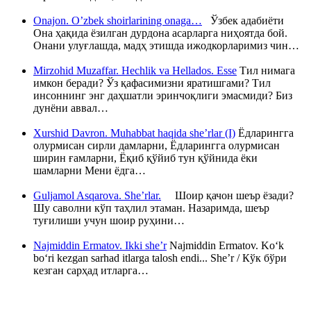
Onajon. O’zbek shoirlarining onaga…
Ўзбек адабиёти
Она ҳақида ёзилган дурдона асарларга ниҳоятда бой.
Онани улуғлашда, мадҳ этишда ижодкорларимиз чин…
Mirzohid Muzaffar. Hechlik va Hellados. Esse
Тил нимага
имкон беради? Ўз қафасимизни яратишгами? Тил
инсоннинг энг даҳшатли эринчоқлиги эмасмиди? Биз
дунёни аввал…
Xurshid Davron. Muhabbat haqida she’rlar (I)
Ёдларингга
олурмисан сирли дамларни, Ёдларингга олурмисан
ширин ғамларни, Ёқиб қўйиб тун қўйнида ёки
шамларни Мени ёдга…
Guljamol Asqarova. She’rlar.
Шоир қачон шеър ёзади?
Шу саволни кўп таҳлил этаман. Назаримда, шеър
туғилиши учун шоир руҳини…
Najmiddin Ermatov. Ikki she’r
Najmiddin Ermatov. Ko‘k
bo‘ri kezgan sarhad itlarga talosh endi... She’r / Кўк бўри
кезган сарҳад итларга…