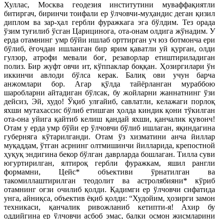
Хуллас, Москва геодезия институтини муваффақиятли
битиргач, биринчи тоифали ер ўлчовчи-муҳандис деган қизил
диплом ва зар-ҳал гербли фуражкага эга бўлдим. Тез орада
ўзим туғилиб ўсган Царицинога, ота-онам олдига жўнадим. У
ерда отамнинг умр бўйи ишлаб орттирган уч юз ботмонча ери
бўлиб, ёғочдан ишланган бир ярим қаватли уй қурган, олди
гулзор, атрофи мевали боғ, резаворлар етиштириладиган
полиз. Бир жуфт овчи ит, кўппаклар боққан. Ҳозиргилари ўн
иккинчи авлоди бўлса керак. Балиқ ови учун барча
анжомлари бор. Агар қўлда тайёрланган мураббою
шаробларни айтадиган бўлсак, бу жойларни жаннатнинг ўзи
дейсиз, Эй, худо! Ўқиб улғайиб, савлатли, келажаги порлоқ
яхши мутахассис бўлиб етишган ҳолда киндик қони тўкилган
ота-она уйига қайтиб келиш қандай яхши, қанчалик қувонч!
Отам у ерда умр бўйи ер ўлчовчи бўлиб ишлаган, яқиндагина
губерняга кўтарилганди. Отам ўз хизматини анча йиллар
муқаддам, ўтган асрнинг олтмишинчи йилларида, крепостной
ҳуқуқ эндигина бекор бўлган даврларда бошлаган. Тилла суви
югуртирилган, ялтироқ гербли фуражкам, яшил рангли
формамни, Цейс* объективи ўрнатилган ва
такомиллаштирилган теодолит ва астролябияни* кўриб
отамнинг оғзи очилиб қолди. Қадимги ер ўлчовчи сифатида
унга, айниқса, объектив ёқиб қолди: “Худойим, ҳозирги замон
техникаси, қанчалик ривожланиб кетипти-я! Ахир бу
оддийгина ер ўлчовчи асбоб эмас, балки осмон жисмларини