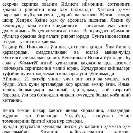
сеҳр-ли скрипка эвазига Иблисга иймонини сотганлиги
ҳақидаги ривоятни ким ҳам билмайди? Ҳаттоки ҳамма
нарсадан шубҳаланувчи, даҳрий ва ҳажвчи бўлган атоқли
шоир Ҳенрих Ҳейне ҳам бу афсонага ишонган. Лекин бу
келишувда ким ютиб чиққанлиги – инсонми ёки унинг
душманими – бу ҳеч кимсага аён эмас. Венгриядаги кўчманчи
лўлилар орасида бир ғалати ривоят юради. Бунга ишонасизми
йўқми – ўзингизга ҳавола.
Тақдир ёш Никколога ўта шафқатсизлик қилди. Ўша йили у
қарзларидан, омадсизликдан ва юзлаб майда-чуйда
кўнгилсизликлардан қочиб, Венециядан Венага йўл олди. Бу
ерда у тўйма-тўй изғиб, ҳувиллаган қаҳвахоналарда арзимас
чойчақага скрипкасини чалиб юрди. Жулдурвоқи кийимлари
туфайли дурустроқ меҳмонхоналарга уни қўйишмасди.
Айниқса, 21 октябр унинг учун энг оғир ва мушкул кун
бўлди. Ўша куни эрталабдан қор аралаш ёмғир ёғди. Илма-
тешик бошмоқлари шалоплаб, ҳар қадамда лой сачратиб
борарди, ўзи эса ботқоқдан чиққан кучукдек бошдан-оёқ ивиб
кетганди.
Кечга томон шаҳар ҳавоси янада хиралашиб, аллақандай
мудҳиш тун бошланди. Унда-бунда фонуслар ёмғир
томчиларини ёритиб хира нур сочарди.
Бундай рутубатли кунларда инсон ўз қалбини ҳаммага ҳам
очавермайди, ўзганинг қайғу-ҳасратига ҳамдард