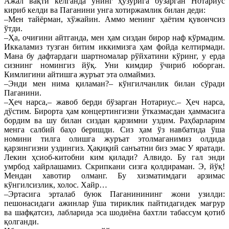
Ажал вақти келганда унинг ҳузурига бўзарган Нотариус
кириб келди ва Паганини унга хотиржамлик билан деди:
–Мен тайёрман, хўжайин. Аммо менинг ҳаётим қувончсиз
ўтди.
–Ҳа, очиғини айтганда, мен ҳам сиздан бирор наф кўрмадим.
Иккаламиз тузган битим иккимизга ҳам фойда келтирмади.
Мана бу дафтардаги шартномалар рўйхатини кўринг, у ерда
сизнинг номингиз йўқ. Уни кимдир ўчириб юборган.
Кимлигини айтишга журъат эта олмаймиз.
–Энди мен нима қиламан?– кўнгилчанлик билан сўради
Паганини.
–Ҳеч нарса,– жавоб берди бўзарган Нотариус.– Ҳеч нарса,
дўстим. Бирорта ҳам концертингизни ўтказмасдан ҳаммасига
бордим ва шу билан сиздан қарзимни уздим. Раҳбарларим
менга салбий баҳо беришди. Сиз ҳам ўз навбатида ўша
номини тилга олишга журъат этолмаганимиз олдида
қарзингизни уздингиз. Ҳақиқий санъатни биз эмас У яратади.
Лекин ҳсиоб-китобни ким қилади? Алвидо. Бу гал энди
умрбод хайрлашамиз. Скрипкани сизга қолдираман. Э, йўқ!
Мендан хавотир олманг. Бу хизматимдаги арзимас
кўнгилсизлик, холос. Хайр…
–Эртасига эрталаб буюк Паганинининг жони узилди:
пешонасидаги ажинлар ўша тириклик пайтидагидек мағрур
ва шафқатсиз, лабларида эса шодиёна бахтли табассум қотиб
қолганди.