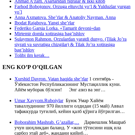
Ahmad A’zam. Asarlaridan fiqralar & Ikki kitob
Farhod Bobojonov. Orzuga eltuvchi yo‘l & Yulduzlar yurgan
yo`l
Anna Axmatova. She’rlar & Anatoliy Nayman. Anna
Ibodat Rajabova. Yangi she’rlar
Federiko Garsia Lorka. «Tamarit devoni»dan
Mirtemir domla xotirasiga bag’ishlov
Sulaymon Rahmon. Orzulardan yaratdi dunyo. (Tilak Jo’ra
siyrati va suvratiga chizgilar) & Tilak Jo’ra xotirasiga
bag’ishlov
Tolibi ilm kerak…
ENG KO’P O’QILGAN
Xurshid Davron. Vatan haqida she’rlar
1 сентябрь -
Ўзбекистон Республикасининг Мустақиллик куни.
Айём муборак бўлсин! Энг азиз ва энг…
Umar Xayyom.Ruboiylar
Буюк Умар Хайём
таваллудининг 970 йиллиги олдидан (15 май) Аввал
тафаккурда туғилиб, кейин қалб қўрига йўғрилган…
Boborahim Mashrab. G’azallar,…
Дарвешлик Машраб
учун шоҳликдан баланд. У «жон тўтисини ишқ ила
сарбоз этай деб», жандани кийиб…