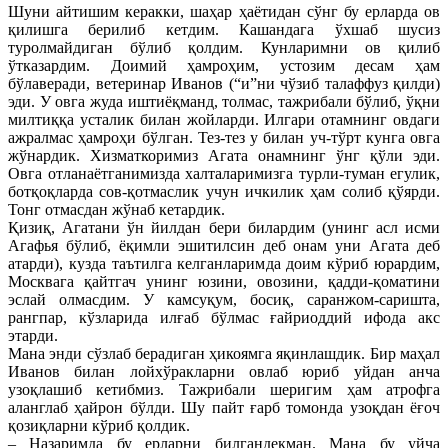
Шуни айтишим керакки, шаҳар ҳаётидан сўнг бу ерларда ов
қилишга берилиб кетдим. Кашандага ўхшаб шусиз
туролмайдиган бўлиб қолдим. Кунларимни ов қилиб
ўтказардим. Доимий ҳамроҳим, устозим десам ҳам
бўлаверади, ветеринар Иванов (“и”ни чўзиб талаффуз қилди)
эди. У овга жуда иштиёқманд, толмас, тажрибали бўлиб, ўқни
милтиққа усталик билан жойларди. Илгари отамнинг овдаги
ажралмас ҳамроҳи бўлган. Тез-тез у билан уч-тўрт кунга овга
жўнардик. Хизматкоримиз Агата онамнинг ўнг қўли эди.
Овга отланаётганимизда халталаримизга турли-туман егулик,
ботқоқларда сов-қотмаслик учун ичкилик ҳам солиб қўярди.
Тонг отмасдан жўнаб кетардик.
Қизиқ, Агатани ўн йилдан бери билардим (унинг асл исми
Агафья бўлиб, ёқимли эшитилсин деб онам уни Агата деб
атарди), кузда таътилга келганларимда доим кўриб юрардим,
Москвага қайтгач унинг юзини, овозини, қадди-қоматини
эслай олмасдим. У камсуқум, босиқ, саранжом-саришта,
рангпар, кўзларида илғаб бўлмас ғайриоддий ифода акс
этарди.
Мана энди сўзлаб берадиган ҳикоямга яқинлашдик. Бир маҳал
Иванов билан лойхўракларни овлаб юриб уйдан анча
узоқлашиб кетибмиз. Тажрибали шеригим ҳам атрофга
аланглаб ҳайрон бўлди. Шу пайт ғарб томонда узоқдан ёғоч
қозиқларни кўриб қолдик.
– Назаримда бу ерларни билгандекман. Мана бу уйча