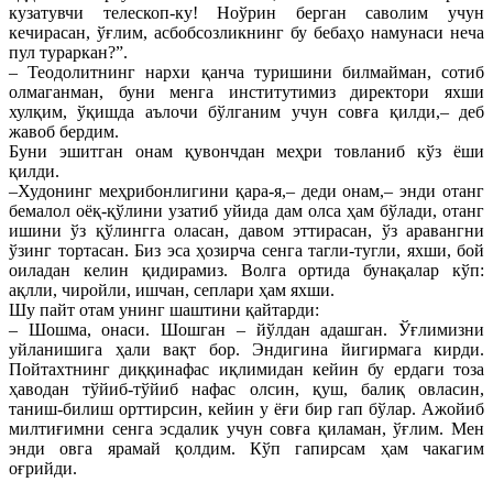
кузатувчи телескоп-ку! Ноўрин берган саволим учун
кечирасан, ўғлим, асбобсозликнинг бу бебаҳо намунаси неча
пул тураркан?”.
– Теодолитнинг нархи қанча туришини билмайман, сотиб
олмаганман, буни менга институтимиз директори яхши
хулқим, ўқишда аълочи бўлганим учун совға қилди,– деб
жавоб бердим.
Буни эшитган онам қувончдан меҳри товланиб кўз ёши
қилди.
–Худонинг меҳрибонлигини қара-я,– деди онам,– энди отанг
бемалол оёқ-қўлини узатиб уйида дам олса ҳам бўлади, отанг
ишини ўз қўлингга оласан, давом эттирасан, ўз аравангни
ўзинг тортасан. Биз эса ҳозирча сенга тагли-тугли, яхши, бой
оиладан келин қидирамиз. Волга ортида бунақалар кўп:
ақлли, чиройли, ишчан, сеплари ҳам яхши.
Шу пайт отам унинг шаштини қайтарди:
– Шошма, онаси. Шошган – йўлдан адашган. Ўғлимизни
уйланишига ҳали вақт бор. Эндигина йигирмага кирди.
Пойтахтнинг диққинафас иқлимидан кейин бу ердаги тоза
ҳаводан тўйиб-тўйиб нафас олсин, қуш, балиқ овласин,
таниш-билиш орттирсин, кейин у ёғи бир гап бўлар. Ажойиб
милтиғимни сенга эсдалик учун совға қиламан, ўғлим. Мен
энди овга ярамай қолдим. Кўп гапирсам ҳам чакагим
оғрийди.