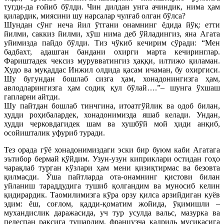
тугди-да ғойиб бўлди. Чин дилдан унга ачиндик, нима ҳам
қилардик, миясини шу нарсалар чулғаб олган бўлса?
Шундан сўнг неча йил ўтгани онамнинг ёдида йўқ: етти
йилми, саккиз йилми, хўш нима деб ўйладингиз, яна Агата
уйимизда пайдо бўлди. Тиз чўкиб кечирим сўради: “Мен
бадбахт, адашган бандани охирги марта кечиринглар.
Фариштадек чексиз мурувватингиз ҳаққи, илтижо қиламан.
Худо ва муқаддас Инжил олдида қасам ичаман, бу охиргиси.
Шу бугундан бошлаб сизга ҳам, хонадонингизга ҳам,
авлодларингизга ҳам содиқ қул бўлай….”– шунга ўхшаш
гапларни айтди.
Шу пайтдан бошлаб тинчгина, итоатгўйлик ва одоб билан,
худди роҳибалардек, хонадонимизда яшаб келади. Ундан,
худди черковдагидек шам ва хушбўй мой ҳиди анқиб,
осойишталик уфуриб туради.
Тез орада гўё хонадонимиздаги эски бир буюм каби Агатага
эътибор бермай қўйдим. Узун-узун киприклари остидан гоҳо
чарақлаб турган кўзлари ҳам мени қизиқтирмас ва безовта
қилмасди. Ўша пайтларда ота-онамнинг қистови билан
уйланиш тараддудига тушиб қолгандим ва муносиб келин
қидирардик. Таомилимизга кўра орзу қилса арзийдиган куёв
эдим: ёш, соғлом, қадди-қоматим жойида, ўқимишли –
мухандислик даражасида, уч тур усулда вальс, мазурка ва
педеспан рақсига тушардим, французча кадриль мусиқасига