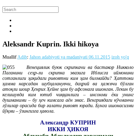
Aleksandr Kuprin. Ikki hikoya
Muallif
Adib
:
Jahon adabiyoti va madaniyati
06.11.2015
izoh yo'q
Венециялик буюк скрипкачи ва бастакор Никколо
Паганини сеҳр-ли скрипка эвазига Иблисга иймонини
сотганлиги ҳақидаги ривоятни ким ҳам билмайди? Ҳаттоки
ҳамма нарсадан шубҳаланувчи, даҳрий ва ҳажвчи бўлган
атоқли шоир Ҳенрих Ҳейне ҳам бу афсонага ишонган. Лекин бу
келишувда ким ютиб чиққанлиги – инсонми ёки унинг
душманими – бу ҳеч кимсага аён эмас. Венгриядаги кўчманчи
лўлилар орасида бир ғалати ривоят юради. Бунга ишонасизми
йўқми – ўзингизга ҳавола.
Александр КУПРИН
ИККИ ҲИКОЯ
Абдунаби Абдулқодир таржимаси