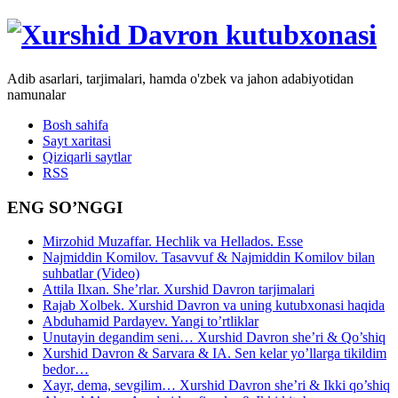
Adib asarlari, tarjimalari, hamda o'zbek va jahon adabiyotidan
namunalar
Bosh sahifa
Sayt xaritasi
Qiziqarli saytlar
RSS
ENG SO’NGGI
Mirzohid Muzaffar. Hechlik va Hellados. Esse
Najmiddin Komilov. Tasavvuf & Najmiddin Komilov bilan
suhbatlar (Video)
Attila Ilxan. She’rlar. Xurshid Davron tarjimalari
Rajab Xolbek. Xurshid Davron va uning kutubxonasi haqida
Abduhamid Pardayev. Yangi to’rtliklar
Unutayin degandim seni… Xurshid Davron she’ri & Qo’shiq
Xurshid Davron & Sarvara & IA. Sen kelar yo’llarga tikildim
bedor…
Xayr, dema, sevgilim… Xurshid Davron she’ri & Ikki qo’shiq