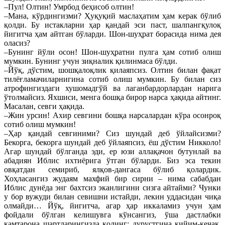
–Пул! Олтин! Умрбод беҳисоб олтин!
–Мана, кўрдингизми? Ҳуқуқий маслаҳатим ҳам керак бўлиб
қолди. Бу истакларни ҳар қандай эси паст, шалпангқулоқ
йигитча ҳам айтган бўларди. Шон-шуҳрат борасида нима дея
оласиз?
–Бунинг йўли осон! Шон-шуҳратни пулга ҳам сотиб олиш
мумкин. Бунинг учун зиқналик қилинмаса бўлди.
–Йўқ, дўстим, шошқалоқлик қилаяпсиз. Олтин билан фақат
тилёғламачиларнигина сотиб олиш мумкин. Бу билан сиз
атрофингиздаги хушомадгўй ва лаганбардорлардан нарига
ўтолмайсиз. Яхшиси, менга бошқа бирор нарса ҳақида айтинг.
Масалан, севги ҳақида.
–Жин урсин! Ахир севгини бошқа нарсалардан кўра осонроқ
сотиб олиш мумкин!
–Ҳар қандай севгиними? Сиз шундай деб ўйлайсизми?
Бекорга, бекорга шундай деб ўйлаяпсиз, ёш дўстим Никколо!
Агар шундай бўлганда эди, ер юзи аллақачон бутунлай ва
абадиян Иблис ихтиёрига ўтган бўларди. Биз эса текин
овқатдан семириб, ялқов-дангаса бўлиб қолардик.
Хоҳласангиз жудаям махфий бир сирни – нима сабабдан
Иблис дунёда энг бахтсиз эканлигини сизга айтайми? Чунки
у бор вужуди билан севишни истайди, лекин уддасидан чиқа
олмайди… Йўқ, йигитча, агар ҳар иккаламиз учун ҳам
фойдали бўлган келишувга кўнсангиз, ўша дастлабки
камтарона шартларингизда қолинг: дурустгина кийим-кечак,