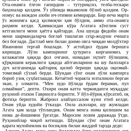
Ота-онамга ёлғон гапирдим – тутуриқсиз, телба-тескари
баҳоналар қилдим. Ўз уйимда яккамохов бўлиб қолдим. Ор-
номус ва виждон азоби ич-этимни кемирарди. Бир неча марта
ўз жонимга қасд қилмоқчи ҳам бўлдим, аммо ота-онамга
раҳмим келди. Ҳаммасидан кўра Агатага кўнглим суст
кетганлиги мени ҳаётга қайтарди. Ана шунда фидойи онам
мени шармандаларча боғлаб ташлаган сеҳр-жодуни ечишга
бел боғлади. Дастлаб мен билан доимо овга чиққан молдўхтир
Ивановни тергай бошлади. У астойдил ёрдам беришга
киришди. Лўли кампирнинг ҳузурига кирганимиз, у
келажагим ҳақида фол очгани, нимадан эҳтиёт бўлишим,
қўрқишим кераклиги ҳақида айтганларини ва шу балоларга
дуч келганимда қайтариқ қилиб бериши ҳақида оқизмай-
томизмай сўзлаб берди. Шундан сўнг онам лўли кампирга
бориб узоқ суҳбатлашди. Кетаётиб чоракта юзталикни берган
экан, у олмапти. “Мен худо йўлида ёрдам бераман, пул
олмайман”, депти. Охири онам катта черковдапги муқаддас
руҳоний отахон Гавриилга борипти. У йўл-йўриқ кўрсатиб, оқ
фотиҳа берипти. Жаброил алайҳиссалом куни етиб келди.
Онам уйда худойи ўтказди. Оила аъзолари, шу жумладан
Агата ҳам залда тўпландик. Онам менга нима қилишим ва
нима де-йишимни ўргатди. Маросим лозим даражада ўтди.
Руҳонийлар чиқиб кетишди. Шундан сўнг онам Агатага
қарата мулойимлик ва босиқлик билан жиддий тарзда деди:
–Азизам Агата, мана неча йиллардан бери оиламизнинг энг