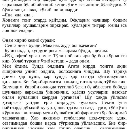
чархпалак бўлиб айланиб кетди, ўзим эса жинни бўлаёздим. У
бўлса завқ-шавққа тўлиб шивирларди:
–Яна, яна, яна…
Хонамга тонг отарда қайтдим. Оёқларим чалишар, бошим
ғувиллар, мушакларим зирқираб, қўлларим титрар, юзим эса
лов-лов ёнарди.
Онам кириб келиб сўради:
–Сенга нима бўлди, Максим, жуда бошқачасан?
–Бу иссиқдан, кундузи роса жазирама бўлди,– дедим.
–Йўқ, офтоб урган эмас. Тўлин ой таъсири бу, бор кўрпангга
кир. Ухлаб турсанг ўтиб кетади,– деди онам.
Мен ётдим. Тунда олдимга Агата кирди, тонгга яқин
яширинча унинг олдига, болохонага чиқдим. Шу тариқа
доимо ҳар куни, ҳар тунда, ҳар соатда кўнгилхушлик
қилардик. Биз бир-биримизга чан-қоқ, интиқ эдик, тўймаслик.
Билмадим, ёввойи овлоқда туғилиб ўсган бу аёл севги бобида
шунчалар даражада ўйноқилик, ҳаёсиз усулларни назокат
билан қўллашни қаердан ўрганган? Шу ҳақда ўйласам
ҳозиргача уятдан ерга киргудек бўламан. Лекин ўша
пайтларда дўзахий ҳузур-ҳаловатда ва лаззатда эдим, гўё кўзга
кўринмас ришталар мени бу шайтоний фароғатга ўраб-чирмаб
ташлаганди. Ҳар иккимиз телбаларча шод-хуррам эдик,
севгимиздан бошқа нарса тўғрисида ўйламасдик. Биз бир-
биримизни узоқдан ҳам топиб олардик – овозимиздан,