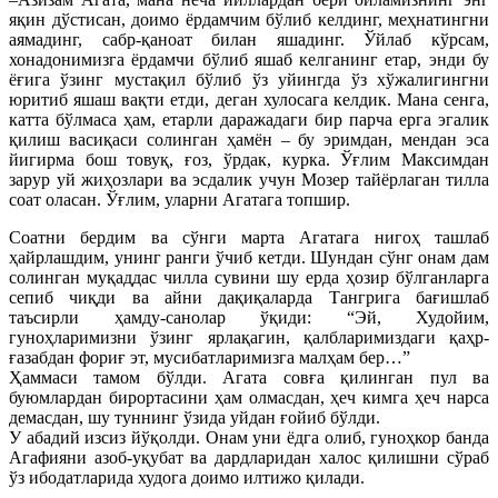
яқин дўстисан, доимо ёрдамчим бўлиб келдинг, меҳнатингни
аямадинг, сабр-қаноат билан яшадинг. Ўйлаб кўрсам,
хонадонимизга ёрдамчи бўлиб яшаб келганинг етар, энди бу
ёғига ўзинг мустақил бўлиб ўз уйингда ўз хўжалигингни
юритиб яшаш вақти етди, деган хулосага келдик. Мана сенга,
катта бўлмаса ҳам, етарли даражадаги бир парча ерга эгалик
қилиш васиқаси солинган ҳамён – бу эримдан, мендан эса
йигирма бош товуқ, ғоз, ўрдак, курка. Ўғлим Максимдан
зарур уй жиҳозлари ва эсдалик учун Мозер тайёрлаган тилла
соат оласан. Ўғлим, уларни Агатага топшир.
Соатни бердим ва сўнги марта Агатага нигоҳ ташлаб
ҳайрлашдим, унинг ранги ўчиб кетди. Шундан сўнг онам дам
солинган муқаддас чилла сувини шу ерда ҳозир бўлганларга
сепиб чиқди ва айни дақиқаларда Тангрига бағишлаб
таъсирли ҳамду-санолар ўқиди: “Эй, Худойим,
гуноҳларимизни ўзинг ярлақагин, қалбларимиздаги қаҳр-
ғазабдан фориғ эт, мусибатларимизга малҳам бер…”
Ҳаммаси тамом бўлди. Агата совға қилинган пул ва
буюмлардан бирортасини ҳам олмасдан, ҳеч кимга ҳеч нарса
демасдан, шу туннинг ўзида уйдан ғойиб бўлди.
У абадий изсиз йўқолди. Онам уни ёдга олиб, гуноҳкор банда
Агафияни азоб-уқубат ва дардларидан халос қилишни сўраб
ўз ибодатларида худога доимо илтижо қилади.