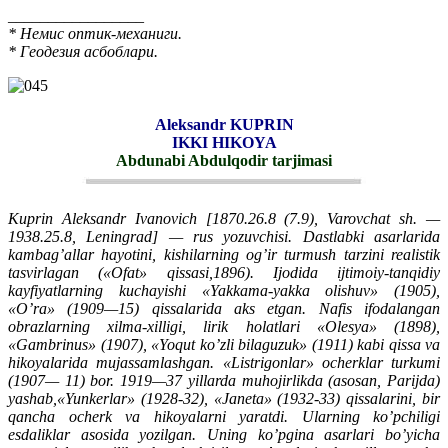
_________________
* Немис оптик-механиги.
* Геодезия асбоблари.
Aleksandr KUPRIN
IKKI HIKOYA
Abdunabi Abdulqodir tarjimasi
Kuprin Aleksandr Ivanovich [1870.26.8 (7.9), Varovchat sh. —
1938.25.8, Leningrad] — rus yozuvchisi. Dastlabki asarlarida
kambag’allar hayotini, kishilarning og’ir turmush tarzini realistik
tasvirlagan («Ofat» qissasi,1896). Ijodida ijtimoiy-tanqidiy
kayfiyatlarning kuchayishi «Yakkama-yakka olishuv» (1905),
«O’ra» (1909—15) qissalarida aks etgan. Nafis ifodalangan
obrazlarning xilma-xilligi, lirik holatlari «Olesya» (1898),
«Gambrinus» (1907), «Yoqut ko’zli bilaguzuk» (1911) kabi qissa va
hikoyalarida mujassamlashgan. «Listrigonlar» ocherklar turkumi
(1907— 11) bor. 1919—37 yillarda muhojirlikda (asosan, Parijda)
yashab,«Yunkerlar» (1928-32), «Janeta» (1932-33) qissalarini, bir
qancha ocherk va hikoyalarni yaratdi. Ularning ko’pchiligi
esdaliklar asosida yozilgan. Uning ko’pgina asarlari bo’yicha