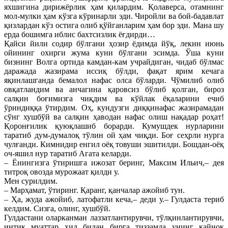
яхшигина дирижёрлик ҳам қилардим. Қолаверса, отамнинг
мол-мулки ҳам кўзга кўринарли эди. Чиройли ва бой-бадавлат
қизлардан кўз остига олиб қўйганларим ҳам бор эди. Мана шу
ерда бошимга иблис бахтсизлик ёғдирди…
Қайси йили содир бўлгани ҳозир ёдимда йўқ, лекин июнь
ойининг охирги жума куни бўлгани эсимда. Ўша куни
бизнинг Волга ортида камдан-кам учрайдиган, чидаб бўлмас
даражада жазирама иссиқ бўлди, фақат ярим кечага
яқинлашганда бемалол нафас олса бўларди. Чўмилиб олиб
овқатландим ва анчагина қаровсиз бўлиб қолган, бироз
салқин боғимизга чиқдим ва кўйлак ёқаларини ечиб
ўриндиққа ўтирдим. Оҳ, кундузги диққинафас жазирамадан
сўнг хушбўй ва салқин ҳаводан нафас олиш нақадар роҳат!
Қоронғилик қуюқлашиб борарди. Кумушдек нурларини
таратиб дум-думалоқ тўлин ой ҳам чиқди. Боғ сеҳрли нурга
чулғанди. Кимнидир енгил оёқ товуши эшитилди. Бошдан-оёқ
оч-яшил нур таратиб Агата келарди.
– Ёнингизга ўтиришга ижозат беринг, Максим Ильич,– дея
титроқ овозда мурожаат қилди у.
Мен сурилдим.
– Марҳамат, ўтиринг. Қаранг, қанчалар ажойиб тун.
– Ҳа, жуда ажойиб, латофатли кеча,– деди у.– Гулдаста териб
келдим. Сизга, олинг, хушбўй.
Гулдастани оларканман лаззатлантирувчи, тўлқинлантирувчи,
интиқ муаттар ҳид билан бирга тиззамда унинг қайноқ