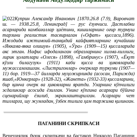
Куприн Александр Иванович [1870.26.8 (7.9), Варовчат
ш. — 1938.25.8, Ленинград] — рус ёзувчиси. Дастлабки
асарларида камбағаллар ҳаётини, кишиларнинг оғир турмуш
тарзини реалистик тасвирлаган («Офат» қиссаси,1896).
Ижодида ижтимоий-танқидий кайфиятларнинг кучайиши
«Яккама-якка олишув» (1905), «Ўра» (1909—15) қиссаларида
акс этган. Нафис ифодаланган образларнинг хилма-хиллиги,
лирик ҳолатлари «Олеся» (1898), «Гамбринус» (1907), «Ёқут
кўзли билагузук» (1911) каби қисса ва ҳикояларида
мужассамлашган. «Листригонлар» очерклар туркуми (1907—
11) бор. 1919—37 йилларда муҳожирликда (асосан, Парижда)
яшаб,«Юнкерлар» (1928-32), «Жанета» (1932-33) қиссаларини,
бир қанча очерк ва ҳикояларни яратди. Уларнинг кўпчилиги
эсдаликлар асосида ёзилган. Унинг кўпгина асарлари бўйича
сценарийлар ёзилиб, экранлаштирилган. Асарлари чет
тилларга, шу жумладан, ўзбек тилига ҳам таржима қилинган.
ПАГАНИНИ СКРИПКАСИ
Венециялик буюк скрипкачи ва бастакор Никколо Паганини