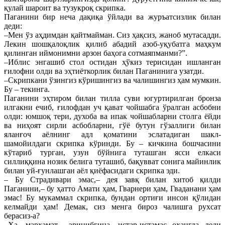
қулай шароит ва тузукроқ скрипка.
Паганини бир неча дақиқа ўйлади ва журъатсизлик билан
деди:
–Мен ўз аҳдимдан қайтмайман. Сиз ҳақсиз, жаноб мутасадди.
Лекин шошқалоқлик қилиб абадий азоб-уқубатга маҳкум
қилинган иймонимни арзон баҳога сотмаяпманми?”.
–Иблис энгашиб стол остидан ҳўкиз терисидан ишланган
ғилофни олди ва эҳтиёткорлик билан Паганинига узатди.
–Скрипкани ўзингиз кўришингиз ва чалишингиз ҳам мумкин.
Бу – текинга.
Паганини эҳтиром билан тилла суви югуртирилган бронза
илгакни ечиб, ғилофдан уч қават чойшабга ўралган асбобни
олди: юмшоқ тери, духоба ва ипак чойшабларни столга ёйди
ва ниҳоят сирли асбобларни, гўё бутун гўзаллиги билан
яланғоч аёлнинг адл қоматини эслатадиган шакл-
шамойилдаги скрипка кўринди. Бу – кичкина бошчасини
кўтариб турган, узун бўйнига туташган ясси елкаси
силлиққина нозик белига туташиб, бақувват сонига майинлик
билан уй-ғунлашган аёл қиёфасидаги скрипка эди.
– Бу Страдивари эмас,– дея завқ билан хитоб қилди
Паганини,– бу ҳатто Амати ҳам, Гварнери ҳам, Гваданани ҳам
эмас! Бу мукаммал скрипка, бундан ортиғи инсон қўлидан
келмайди ҳам! Демак, сиз менга бироз чалишга рухсат
берасиз-а?
–Ҳа, марҳамат,– эринибгина, истар-истамас оҳангда деди