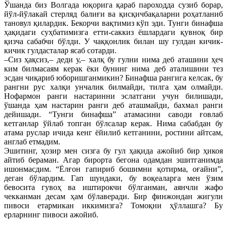
Ўшанда биз Волгада юқорига қараб пароходда сузиб борар,
йўл-йўлакай стерляд балиғи ва қисқичбақаларни роҳатланиб
тановул қилардик. Бекорчи вақтимиз кўп эди. Тунги бинафша
ҳақидаги суҳбатимизга етти-саккиз ёшлардаги қувноқ бир
қизча сабабчи бўлди. У чаққонлик билан шу гулдан кичик-
кичик гулдасталар ясаб сотарди.
–Сиз ҳақсиз,– деди у,– халқ бу гулни нима деб аташини ҳеч
ким билмасаям керак ёки бунинг нима деб аталишини тез
эсдан чиқариб юборишганмикин? Бинафша рангига келсак, бу
рангни рус халқи унчалик билмайди, тилга ҳам олмайди.
Нофармон ранги настаринни эслатгани учун билишади,
ўшанда ҳам настарин ранги деб аташмайди, бахмал ранги
дейишади. “Тунги бинафша” атамасини саводи ғовлаб
кетганлар ўйлаб топган бўлсалар керак. Нима сабабдан бу
атама руслар ичида кенг ёйилиб кетганини, ростини айтсам,
англаб етмадим.
Эшитинг, ҳозир мен сизга бу гул ҳақида ажойиб бир ҳикоя
айтиб бераман. Агар бирорта бегона одамдан эшитганимда
ишонмасдим. “Ёлғон гапириб бошимни қотирма, оғайни”,
деган бўлардим. Гап шундаки, бу воқеаларга мен ўзим
бевосита гувоҳ ва иштирокчи бўлганман, аянчли жафо
чекканман десам ҳам бўлаверади. Бир финжондан жигули
пивоси етармикан иккимизга? Томоқни ҳўллашга? Бу
ерларнинг пивоси ажойиб.