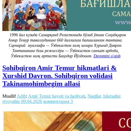
1996 йил кузида Самарқанд Регистонида бўлиб ўтган Соҳибқирон
Амир Темур таваллудининг 660 йиллигига бағишланган тантана.
Сценарий муаллифи — Ўзбекистон халқ шоири Хуршид Даврон.
Тантананинг бош режиссёри — Ўзбекистон санъат арбоби,
Ўзбекистон халқ артисти Баҳодир Йўлдошев.
Davomini o'qish
Sohibqiron Amir Temur hikmatlari &
Xurshid Davron. Sohibqiron volidasi
Takinamohimbegim allasi
Muallif
Adib
:
Amir Temur hayoti va faoliyati
,
Naqllar, hikmatlar,
rivoyatlar
09.04.2026
комментария 3