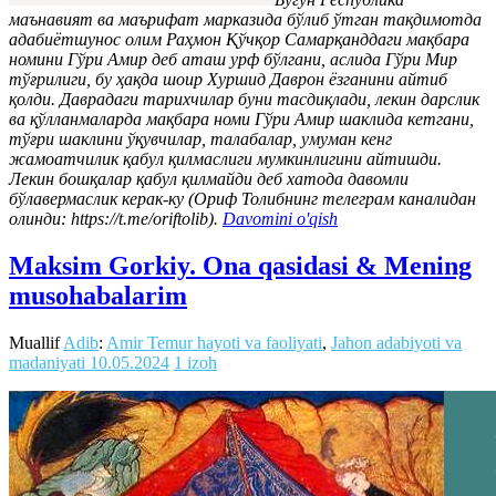
маънавият ва маърифат марказида бўлиб ўтган тақдимотда
адабиётшунос олим Раҳмон Қўчқор Самарқанддаги мақбара
номини Гўри Амир деб аташ урф бўлгани, аслида Гўри Мир
тўғрилиги, бу ҳақда шоир Хуршид Даврон ёзганини айтиб
қолди. Даврадаги тарихчилар буни тасдиқлади, лекин дарслик
ва қўлланмаларда мақбара номи Гўри Амир шаклида кетгани,
тўғри шаклини ўқувчилар, талабалар, умуман кенг
жамоатчилик қабул қилмаслиги мумкинлигини айтишди.
Лекин бошқалар қабул қилмайди деб хатода давомли
бўлавермаслик керак-ку (Ориф Толибнинг телеграм каналидан
олинди: https://t.me/oriftolib).
Davomini o'qish
Maksim Gorkiy. Ona qasidasi & Mening
musohabalarim
Muallif
Adib
:
Amir Temur hayoti va faoliyati
,
Jahon adabiyoti va
madaniyati
10.05.2024
1 izoh