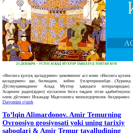
23 ДЕКАБРЬ – УСТОЗ АСҚАД МУХТОР ТАВАЛЛУД ТОПГАН КУН
«Инсонга қуллуқ қиладурмен» ҳикоямнинг асл номи «Инсонга қуллик
қиладурмен» эди, билмадим, кейин ўзгартиришибди…(Хуршид
Дўстмуҳаммаднинг Асқад Мухтор ҳақидаги хотираларидан).
Асарнинг радио(аудио) нусхасини бизга тақдим этган адабиётшунос
олим дўстимиз Искандар Мадғозиевга миннатдорчилик билдирамиз.
Davomini o'qish
To’lqin Alimardonov. Amir Temurning
Ovroosiyo geosiyosati yoki uning tarixiy
saboqlari & Amir Temur tavalludining