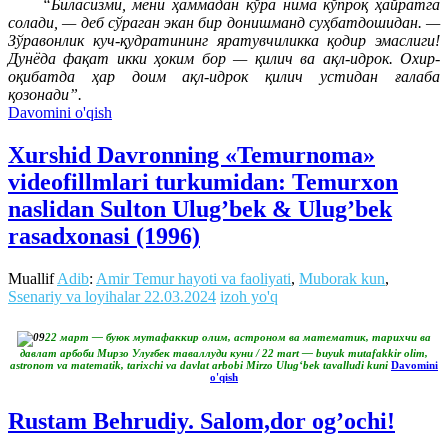
“Биласизми, мени ҳаммадан кўра нима кўпроқ ҳайратга
солади, — деб сўраган экан бир донишманд суҳбатдошидан. —
Зўравонлик куч-қудратининг яратувчиликка қодир эмаслиги!
Дунёда фақат икки ҳоким бор — қилич ва ақл-идрок. Охир-
оқибатда ҳар доим ақл-идрок қилич устидан ғалаба
қозонади”.
Davomini o'qish
Xurshid Davronning «Temurnoma»
videofillmlari turkumidan: Temurxon
naslidan Sulton Ulug’bek & Ulug’bek
rasadxonasi (1996)
Muallif
Adib
:
Amir Temur hayoti va faoliyati
,
Muborak kun
,
Ssenariy va loyihalar
22.03.2024
izoh yo'q
22 март — буюк мутафаккир олим, астроном ва математик, тарихчи ва
давлат арбоби Мирзо Улуғбек таваллуди куни / 22 mart — buyuk mutafakkir olim,
astronom va matematik, tarixchi va davlat arbobi Mirzo Ulug‘bek tavalludi kuni
Davomini
o'qish
Rustam Behrudiy. Salom,dor og’ochi!