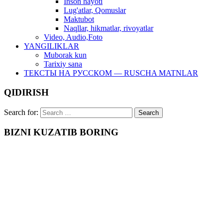
Inson hayoti
Lug'atlar, Qomuslar
Maktubot
Naqllar, hikmatlar, rivoyatlar
Video, Audio,Foto
YANGILIKLAR
Muborak kun
Tarixiy sana
ТЕКСТЫ НА РУССКОМ — RUSCHA MATNLAR
QIDIRISH
Search for:
BIZNI KUZATIB BORING