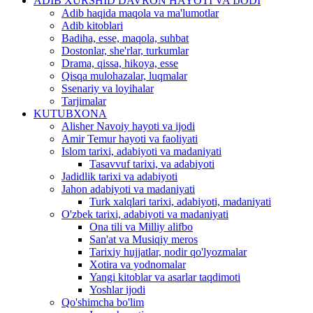
ADIB XURSHID DAVRON HAYOTI VA IJODI
Adib haqida maqola va ma'lumotlar
Adib kitoblari
Badiha, esse, maqola, suhbat
Dostonlar, she'rlar, turkumlar
Drama, qissa, hikoya, esse
Qisqa mulohazalar, luqmalar
Ssenariy va loyihalar
Tarjimalar
KUTUBXONA
Alisher Navoiy hayoti va ijodi
Amir Temur hayoti va faoliyati
Islom tarixi, adabiyoti va madaniyati
Tasavvuf tarixi, va adabiyoti
Jadidlik tarixi va adabiyoti
Jahon adabiyoti va madaniyati
Turk xalqlari tarixi, adabiyoti, madaniyati
O'zbek tarixi, adabiyoti va madaniyati
Ona tili va Milliy alifbo
San'at va Musiqiy meros
Tarixiy hujjatlar, nodir qo'lyozmalar
Xotira va yodnomalar
Yangi kitoblar va asarlar taqdimoti
Yoshlar ijodi
Qo'shimcha bo'lim