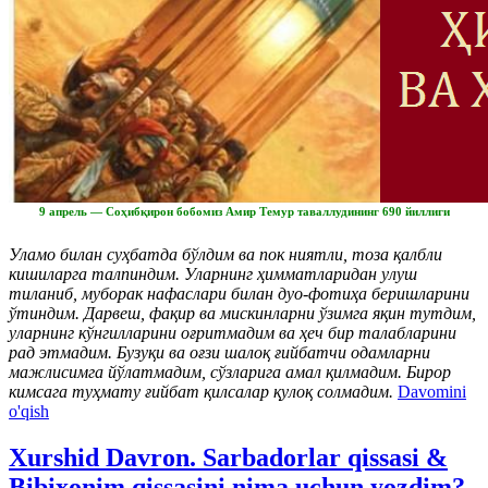
9 апрель — Соҳибқирон бобомиз Амир Темур таваллудининг 690 йиллиги
Уламо билан суҳбатда бўлдим ва пок ниятли, тоза қалбли
кишиларга талпиндим. Уларнинг ҳимматларидан улуш
тиланиб, муборак нафаслари билан дуо-фотиҳа беришларини
ўтиндим. Дарвеш, фақир ва мискинларни ўзимга яқин тутдим,
уларнинг кўнгилларини оғритмадим ва ҳеч бир талабларини
рад этмадим. Бузуқи ва оғзи шалоқ ғийбатчи одамларни
мажлисимга йўлатмадим, сўзларига амал қилмадим. Бирор
кимсага туҳмату ғийбат қилсалар қулоқ солмадим.
Davomini
o'qish
Xurshid Davron. Sarbadorlar qissasi &
Bibixonim qissasini nima uchun yozdim?