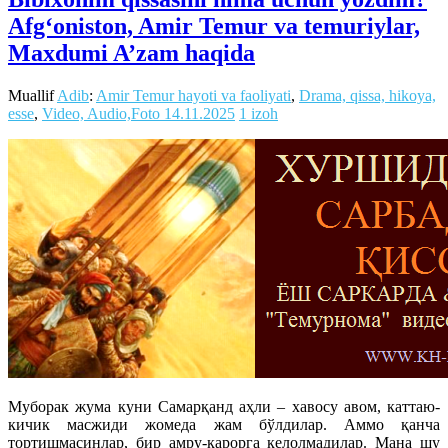
Afg‘oniston, Amir Temur va temuriylar,
Maxdumi A’zam haqida
Muallif
Adib
:
Amir Temur hayoti va faoliyati
,
Drama, qissa, hikoya,
esse
,
Video, Audio,Foto
14.11.2025
1 izoh
Муборак жума куни Самарқанд аҳли – хавосу авом, каттаю-
кичик масжиди жомеда жам бўлдилар. Аммо қанча
тортишмасинлар, бир амру-қарорга келолмадилар. Мана шу