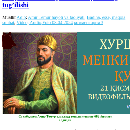
tug’ilishi
Muallif
Adib
:
Amir Temur hayoti va faoliyati
,
Badiha, esse, maqola,
suhbat
,
Video, Audio,Foto
08.04.2024
комментария 3
Соҳибқирон Амир Темур таваллуд топган куннинг 682 йиллиги
олдидан