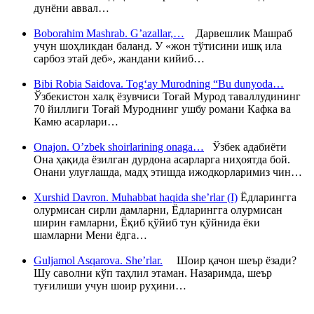
дунёни аввал…
Boborahim Mashrab. G’azallar,…
Дарвешлик Машраб
учун шоҳликдан баланд. У «жон тўтисини ишқ ила
сарбоз этай деб», жандани кийиб…
Bibi Robia Saidova. Tog‘ay Murodning “Bu dunyoda…
Ўзбекистон халқ ёзувчиси Тоғай Мурод таваллудининг
70 йиллиги Тоғай Муроднинг ушбу романи Кафка ва
Камю асарлари…
Onajon. O’zbek shoirlarining onaga…
Ўзбек адабиёти
Она ҳақида ёзилган дурдона асарларга ниҳоятда бой.
Онани улуғлашда, мадҳ этишда ижодкорларимиз чин…
Xurshid Davron. Muhabbat haqida she’rlar (I)
Ёдларингга
олурмисан сирли дамларни, Ёдларингга олурмисан
ширин ғамларни, Ёқиб қўйиб тун қўйнида ёки
шамларни Мени ёдга…
Guljamol Asqarova. She’rlar.
Шоир қачон шеър ёзади?
Шу саволни кўп таҳлил этаман. Назаримда, шеър
туғилиши учун шоир руҳини…