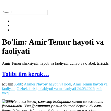
Bo'lim: Amir Temur hayoti va
faoliyati
Amir Temur shaxsiyati, hayoti va faoliyati: dunyo va o’zbek tarixida
Tolibi ilm kerak…
Muallif
Adib
:
Alisher Navoiy hayoti va ijodi
,
Amir Temur hayoti va
faoliyati
,
O'zbek tarixi, adabiyoti va madaniyati
24.05.2026
izoh
yo'q
Неча юз йилки, олимлар Бобирнинг ҳаёти ва ижодини
ўрганишади. Уни ўрганишни у олим бошлаб берган, бу олим
бошлаб берган, дейишади. Бобирнинг ҳаёти ва ижодини