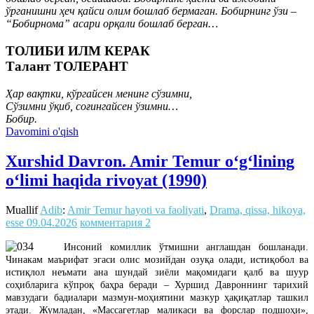
ўрганишни ҳеч қайси олим бошлаб бермаган. Бобирнинг ўзи –
“Бобирнома” асари орқали бошлаб берган…
ТОЛИБИ ИЛМ КЕРАК
Талант ТОЛЕРАНТ
Ҳар вақтки, кўргайсен менинг сўзимни,
Сўзимни ўқиб, соғингайсен ўзимни…
Бобир.
Davomini o'qish
Xurshid Davron. Amir Temur o‘g‘lining
o‘limi haqida rivoyat (1990)
Muallif
Adib
:
Amir Temur hayoti va faoliyati
,
Drama, qissa, hikoya,
esse
09.04.2026
комментария 2
Инсоний комиллик ўтмишни англашдан бошланади.
Чинакам маърифат эгаси олис мозийдан озуқа олади, истиқобол ва
истиқлол неъмати ана шундай зиёли мақомидаги қалб ва шуур
соҳибларига кўпроқ баҳра беради – Хуршид Давроннинг тарихий
мавзудаги бадиалари мазмун-моҳиятини мазкур ҳақиқатлар ташкил
этади. Жумладан, «Массагетлар маликаси ва форслар подшоҳи»,