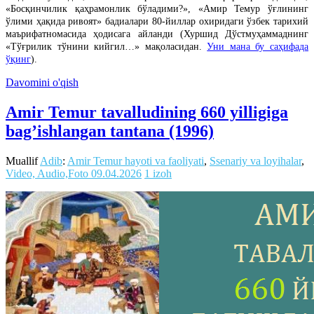
«Босқинчилик қаҳрамонлик бўладими?», «Амир Темур ўғлининг
ўлими ҳақида ривоят» бадиалари 80-йиллар охиридаги ўзбек тарихий
маърифатномасида ҳодисага айланди
(Хуршид Дўстмуҳаммаднинг
«Тўғрилик тўнини кийгил…» мақоласидан.
Уни мана бу саҳифада
ўқинг
).
Davomini o'qish
Amir Temur tavalludining 660 yilligiga
bag’ishlangan tantana (1996)
Muallif
Adib
:
Amir Temur hayoti va faoliyati
,
Ssenariy va loyihalar
,
Video, Audio,Foto
09.04.2026
1 izoh