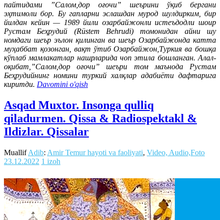
пайтидами ”Салом,дор оғочи” шеърини ўқиб бергани
эҳтимоли бор. Бу гапларни эслашдан мурод шулдирким, бир
йилдан кейин — 1989 йили озарбайжонли истеъдодли шоир
Рустам Беҳрудий (Rüstem Behrudi) томонидан айни шу
номдаги шеър эълон қилинган ва шеър Озарбайжонда катта
муҳаббат қозонган, вақт ўтиб Озарбайжон,Туркия ва бошқа
кўплаб мамлакатлар нашрларида чоп этила бошланган. Алал-
оқибат,”Салом,дор оғочи” шеъри том маънода Рустам
Беҳрудийнинг номини туркий халқлар адабиёти дафтарига
киритди.
Davomini o'qish
Asqad Muxtor. Insonga qulliq
qiladurmen. Qissa & Radiospektakl &
Ildizlar. Qissalar
Muallif
Adib
:
Amir Temur hayoti va faoliyati
,
Video, Audio,Foto
23.12.2022
1 izoh