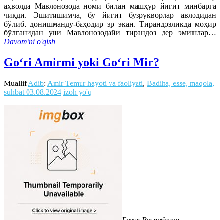
аҳволда Мавлонозода номи билан машҳур йигит минбарга
чиқди. Эшитишимча, бу йигит бузрукворлар авлодидан
бўлиб, донишманду-баҳодир эр экан. Тирандозликда моҳир
бўлганидан уни Мавлонозодайи тирандоз дер эмишлар…
Davomini o'qish
Goʻri Amirmi yoki Goʻri Mir?
Muallif
Adib
:
Amir Temur hayoti va faoliyati
,
Badiha, esse, maqola,
suhbat
03.08.2024
izoh yo'q
Бугун Республика