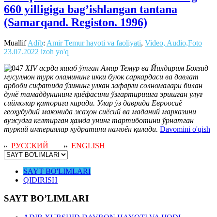
660 yilligiga bag’ishlangan tantana
(Samarqand. Registon. 1996)
Muallif
Adib
:
Amir Temur hayoti va faoliyati
,
Video, Audio,Foto
23.07.2022
izoh yo'q
XIV асрда яшаб ўтган Амир Темур ва Йилдирим Боязид
мусулмон турк оламининг икки буюк саркардаси ва давлат
арбоби сифатида ўзининг улкан зафарли солномалари билан
дунё тамаддунининг қиёфасини ўзгартиришга эришган улуғ
сиймолар қаторига киради. Улар ўз даврида Евроосиё
геоҳудудий маконида жаҳон сиёсий ва маданий марказини
вужудга келтирган ҳамда унинг тартиботини ўрнатган
туркий империялар қудратини намоён қилади.
Davomini o'qish
РУССКИЙ
ENGLISH
SAYT BO'LIMLARI
QIDIRISH
SAYT BO’LIMLARI