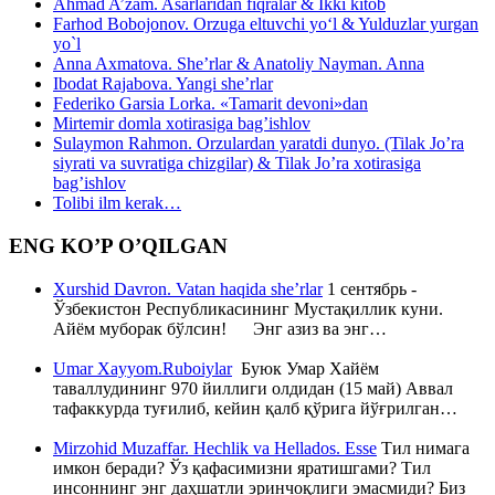
Ahmad A’zam. Asarlaridan fiqralar & Ikki kitob
Farhod Bobojonov. Orzuga eltuvchi yo‘l & Yulduzlar yurgan
yo`l
Anna Axmatova. She’rlar & Anatoliy Nayman. Anna
Ibodat Rajabova. Yangi she’rlar
Federiko Garsia Lorka. «Tamarit devoni»dan
Mirtemir domla xotirasiga bag’ishlov
Sulaymon Rahmon. Orzulardan yaratdi dunyo. (Tilak Jo’ra
siyrati va suvratiga chizgilar) & Tilak Jo’ra xotirasiga
bag’ishlov
Tolibi ilm kerak…
ENG KO’P O’QILGAN
Xurshid Davron. Vatan haqida she’rlar
1 сентябрь -
Ўзбекистон Республикасининг Мустақиллик куни.
Айём муборак бўлсин! Энг азиз ва энг…
Umar Xayyom.Ruboiylar
Буюк Умар Хайём
таваллудининг 970 йиллиги олдидан (15 май) Аввал
тафаккурда туғилиб, кейин қалб қўрига йўғрилган…
Mirzohid Muzaffar. Hechlik va Hellados. Esse
Тил нимага
имкон беради? Ўз қафасимизни яратишгами? Тил
инсоннинг энг даҳшатли эринчоқлиги эмасмиди? Биз