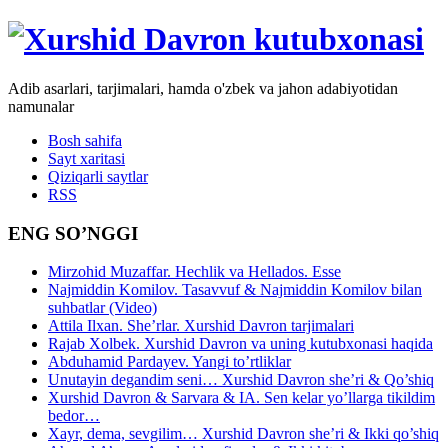
Adib asarlari, tarjimalari, hamda o'zbek va jahon adabiyotidan
namunalar
Bosh sahifa
Sayt xaritasi
Qiziqarli saytlar
RSS
ENG SO’NGGI
Mirzohid Muzaffar. Hechlik va Hellados. Esse
Najmiddin Komilov. Tasavvuf & Najmiddin Komilov bilan
suhbatlar (Video)
Attila Ilxan. She’rlar. Xurshid Davron tarjimalari
Rajab Xolbek. Xurshid Davron va uning kutubxonasi haqida
Abduhamid Pardayev. Yangi to’rtliklar
Unutayin degandim seni… Xurshid Davron she’ri & Qo’shiq
Xurshid Davron & Sarvara & IA. Sen kelar yo’llarga tikildim
bedor…
Xayr, dema, sevgilim… Xurshid Davron she’ri & Ikki qo’shiq