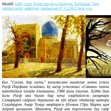
Muallif
Adib
:
Amir Temur hayoti va faoliyati
,
Tarjimalar
,
Turk
xalqlari tarixi, adabiyoti, madaniyati
07.12.2023
izoh yo'q
Биз ”Салом, дор оғочи” калимасини эшитган замон устоз
Рауф Парфини эслаймиз. Бу шеър устознинг «Сакина» номли
китобидаги изоҳда ёзилишича, 1988 йили ёзилган. Худди ўша
йили Рауф ака билан бир неча озарбайжон шоирлари
Самарқанд сайрига боришган ва кўп кўҳна обидалар қатори
Соҳибқирон Амир Темур мақбараси бўлмиш Гўри Мирни ҳам
зиёрат қилишган. Манимча, Рауф ака боргунчами ёки сайр