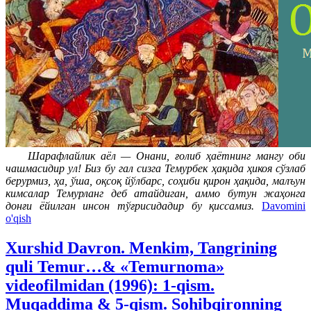
Шарафлайлик аёл — Онани, ғолиб ҳаётнинг мангу оби
чашмасидир ул! Биз бу гал сизга Темурбек ҳақида ҳикоя сўзлаб
берурмиз, ҳа, ўша, оқсоқ йўлбарс, соҳиби қирон ҳақида, малъун
кимсалар Темурланг деб атайдиган, аммо бутун жаҳонга
донғи ёйилган инсон тўғрисидадир бу қиссамиз.
Davomini
o'qish
Xurshid Davron. Menkim, Tangrining
quli Temur…& «Temurnoma»
videofilmidan (1996): 1-qism.
Muqaddima & 5-qism. Sohibqironning