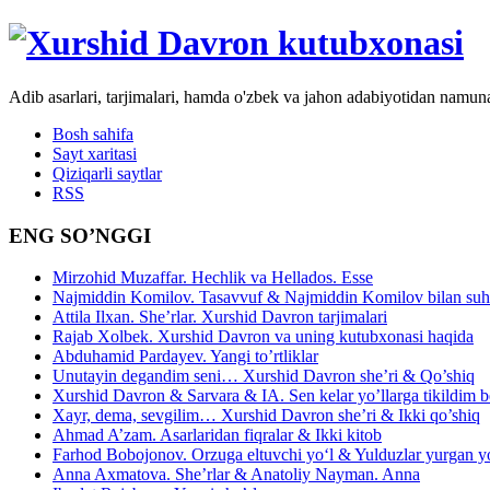
Adib asarlari, tarjimalari, hamda o'zbek va jahon adabiyotidan namun
Bosh sahifa
Sayt xaritasi
Qiziqarli saytlar
RSS
ENG SO’NGGI
Mirzohid Muzaffar. Hechlik va Hellados. Esse
Najmiddin Komilov. Tasavvuf & Najmiddin Komilov bilan suhb
Attila Ilxan. She’rlar. Xurshid Davron tarjimalari
Rajab Xolbek. Xurshid Davron va uning kutubxonasi haqida
Abduhamid Pardayev. Yangi to’rtliklar
Unutayin degandim seni… Xurshid Davron she’ri & Qo’shiq
Xurshid Davron & Sarvara & IA. Sen kelar yo’llarga tikildim
Xayr, dema, sevgilim… Xurshid Davron she’ri & Ikki qo’shiq
Ahmad A’zam. Asarlaridan fiqralar & Ikki kitob
Farhod Bobojonov. Orzuga eltuvchi yo‘l & Yulduzlar yurgan y
Anna Axmatova. She’rlar & Anatoliy Nayman. Anna