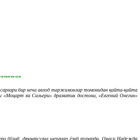
туғилган кун
 асарлари бир неча авлод таржимонлар томонидан қайта-қайта
 «Моцарт ва Сальери» драматик достони, «Евгений Онегин»
сери бўлиб, франтсузча шеърлар ёзиб турарди. Онаси Надежда