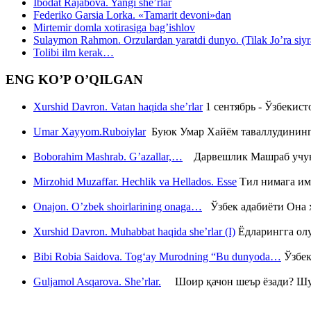
Ibodat Rajabova. Yangi she’rlar
Federiko Garsia Lorka. «Tamarit devoni»dan
Mirtemir domla xotirasiga bag’ishlov
Sulaymon Rahmon. Orzulardan yaratdi dunyo. (Tilak Jo’ra siyrati
Tolibi ilm kerak…
ENG KO’P O’QILGAN
Xurshid Davron. Vatan haqida she’rlar
1 сентябрь - Ўзбекис
Umar Xayyom.Ruboiylar
Буюк Умар Хайём таваллудининг 
Boborahim Mashrab. G’azallar,…
Дарвешлик Машраб учун ш
Mirzohid Muzaffar. Hechlik va Hellados. Esse
Тил нимага им
Onajon. O’zbek shoirlarining onaga…
Ўзбек адабиёти Она ҳ
Xurshid Davron. Muhabbat haqida she’rlar (I)
Ёдларингга ол
Bibi Robia Saidova. Tog‘ay Murodning “Bu dunyoda…
Ўзбек
Guljamol Asqarova. She’rlar.
Шоир қачон шеър ёзади? Шу с