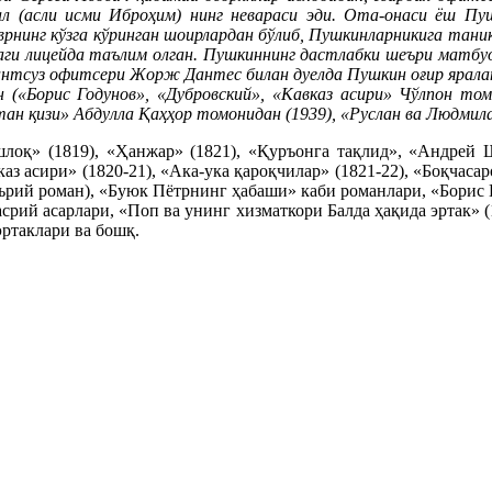
л (асли исми Иброҳим) нинг невараси эди. Ота-онаси ёш Пуш
рнинг кўзга кўринган шоирлардан бўлиб, Пушкинларникига тани
даги лицейда таълим олган. Пушкиннинг дастлабки шеъри матбуо
антсуз офитсери Жорж Дантес билан дуелда Пушкин оғир ярала
 («Борис Годунов», «Дубровский», «Кавказ асири» Чўлпон томо
ан қизи» Абдулла Қаҳҳор томонидан (1939), «Руслан ва Людми
шлоқ» (1819), «Ҳанжар» (1821), «Қуръонга тақлид», «Андрей 
з асири» (1820-21), «Ака-ука қароқчилар» (1821-22), «Боқчаса
ърий роман), «Буюк Пётрнинг ҳабаши» каби романлари, «Борис Го
насрий асарлари, «Поп ва унинг хизматкори Балда ҳақида эртак» (
эртаклари ва бошқ.