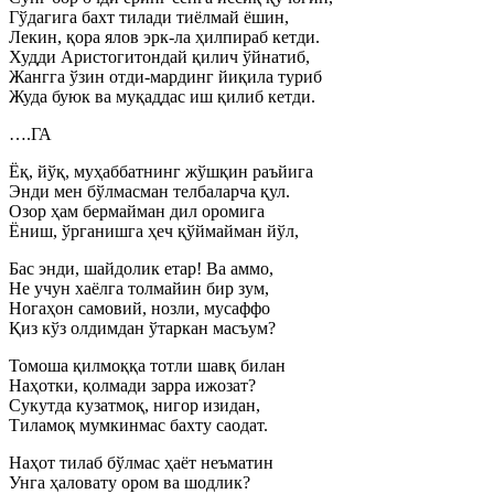
Гўдагига бахт тилади тиёлмай ёшин,
Лекин, қора ялов эрк-ла ҳилпираб кетди.
Худди Аристогитондай қилич ўйнатиб,
Жангга ўзин отди-мардинг йиқила туриб
Жуда буюк ва муқаддас иш қилиб кетди.
….ГА
Ёқ, йўқ, муҳаббатнинг жўшқин раъйига
Энди мен бўлмасман телбаларча қул.
Озор ҳам бермайман дил оромига
Ёниш, ўрганишга ҳеч қўймайман йўл,
Бас энди, шайдолик етар! Ва аммо,
Не учун хаёлга толмайин бир зум,
Ногаҳон самовий, нозли, мусаффо
Қиз кўз олдимдан ўтаркан масъум?
Томоша қилмоққа тотли шавқ билан
Наҳотки, қолмади зарра ижозат?
Сукутда кузатмоқ, нигор изидан,
Тиламоқ мумкинмас бахту саодат.
Наҳот тилаб бўлмас ҳаёт неъматин
Унга ҳаловату ором ва шодлик?