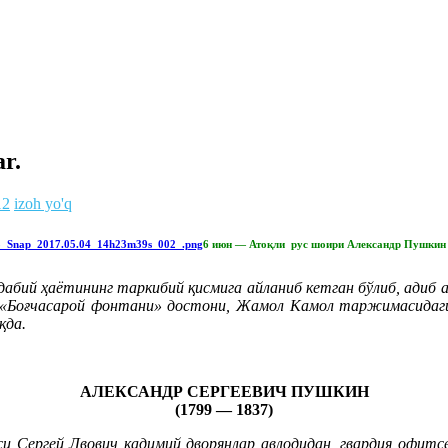
r.
12
izoh yo'q
6 июн — Атоқли рус шоири Александр Пушкин 
дабий ҳаётининг таркибий қисмига айланиб кетган бўлиб, адиб
«Боғчасарой фонтани» достони, Жамол Камол таржимасидаги
қда.
АЛЕКСАНДР СЕРГЕЕВИЧ ПУШКИН
(1799 — 1837)
аси Сергей Лвович қадимий дворянлар авлодидан, гвардия офит