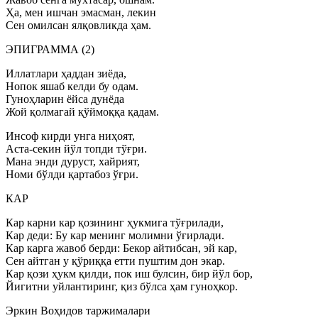
Ҳа, мен ишчан эмасман, лекин
Сен омилсан ялқовликда ҳам.
ЭПИГРАММА (2)
Иллатлари ҳаддан зиёда,
Нопок яшаб келди бу одам.
Гуноҳларин ёйса дунёда
Жой қолмагай қўймоққа қадам.
Инсоф кирди унга ниҳоят,
Аста-секин йўл топди тўғри.
Мана энди дуруст, хайрият,
Номи бўлди қартабоз ўғри.
КАР
Кар карни кар қозининг ҳукмига тўғрилади,
Кар деди: Бу кар менинг молимни ўғирлади.
Кар карга жавоб берди: Бекор айтибсан, эй кар,
Сен айтган у қўриққа етти пуштим дон экар.
Кар қози ҳукм қилди, пок иш булсин, бир йўл бор,
Йигитни уйлантиринг, қиз бўлса ҳам гуноҳкор.
Эркин Воҳидов таржималари