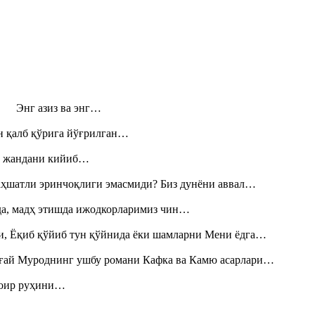
н! Энг азиз ва энг…
н қалб қўрига йўғрилган…
», жандани кийиб…
аҳшатли эринчоқлиги эмасмиди? Биз дунёни аввал…
шда, мадҳ этишда ижодкорларимиз чин…
и, Ёқиб қўйиб тун қўйнида ёки шамларни Мени ёдга…
Тоғай Муроднинг ушбу романи Кафка ва Камю асарлари…
шоир руҳини…