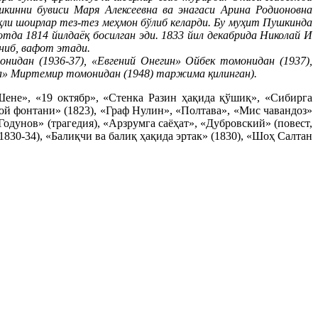
кинни бувиси Маря Алексеевна ва энагаси Арина Родионовна
қли шоирлар тез-тез меҳмон бўлиб келарди. Бу муҳит Пушкинда
тда 1814 йилдаёқ босилган эди. 1833 йил декабрида Николай И
ниб, вафот этади.
нидан (1936-37), «Евгений Онегин» Ойбек томонидан (1937),
ла» Миртемир томонидан (1948) таржима қилинган).
Шене», «19 октябр», «Стенка Разин ҳақида қўшиқ», «Сибирга
рой фонтани» (1823), «Граф Нулин», «Полтава», «Мис чавандоз»
дунов» (трагедия), «Арзрумга саёҳат», «Дубровский» (повест,
1830-34), «Балиқчи ва балиқ ҳақида эртак» (1830), «Шоҳ Салтан