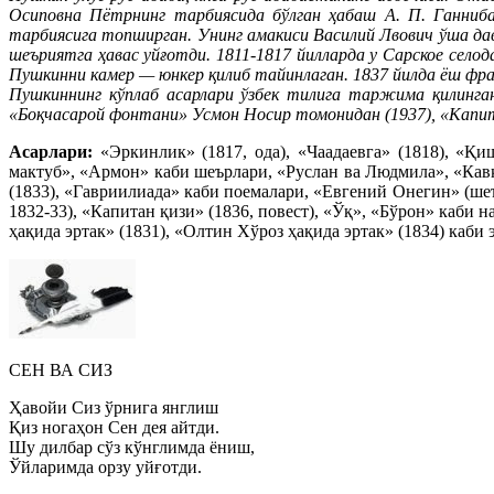
Осиповна Пётрнинг тарбиясида бўлган ҳабаш А. П. Ганниба
тарбиясига топширган. Унинг амакиси Василий Лвович ўша дав
шеъриятга ҳавас уйғотди. 1811-1817 йилларда у Сарское село
Пушкинни камер — юнкер қилиб тайинлаган. 1837 йилда ёш фр
Пушкиннинг кўплаб асарлари ўзбек тилига таржима қилинган
«Боқчасарой фонтани» Усмон Носир томонидан (1937), «Капит
Асарлари:
«Эркинлик» (1817, ода), «Чаадаевга» (1818), «Қи
мактуб», «Армон» каби шеърлари, «Руслан ва Людмила», «Кавка
(1833), «Гавриилиада» каби поемалари, «Евгений Онегин» (ше
1832-33), «Капитан қизи» (1836, повест), «Ўқ», «Бўрон» каби 
ҳақида эртак» (1831), «Олтин Хўроз ҳақида эртак» (1834) каби 
СЕН ВА СИЗ
Ҳавойи Сиз ўрнига янглиш
Қиз ногаҳон Сен дея айтди.
Шу дилбар сўз кўнглимда ёниш,
Ўйларимда орзу уйғотди.