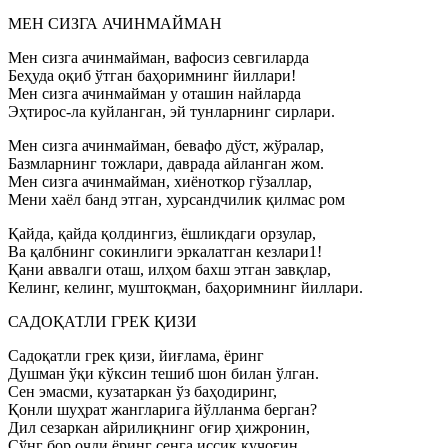
МЕН СИЗГА АЧИНМАЙМАН
Мен сизга ачинмайман, вафосиз севгиларда
Беҳуда оқиб ўтган баҳоримнинг йиллари!
Мен сизга ачинмайман у оташин найларда
Эҳтирос-ла куйланган, эй тунларнинг сирлари.
Мен сизга ачинмайман, бевафо дўст, жўралар,
Базмларнинг тожлари, даврада айланган жом.
Мен сизга ачинмайман, хиёноткор гўзаллар,
Мени хаёл банд этган, хурсандчилик қилмас ром
Қайда, қайда қолдингиз, ёшликдаги орзулар,
Ва қалбнинг сокинлиги эркалатган кезлари1!
Қани аввалги оташ, илҳом бахш этган завқлар,
Келинг, келинг, муштоқман, баҳоримнинг йиллари.
САДОҚАТЛИ ГРЕК ҚИЗИ
Садоқатли грек қизи, йиғлама, ёринг
Душман ўқи кўксин тешиб шон билан ўлган.
Сен эмасми, кузатаркан ўз баҳодиринг,
Қонли шуҳрат жангларига йўлланма берган?
Дил сезаркан айрилиқнинг оғир ҳижронин,
Сўнг бор очди ёринг сенга иссиқ қучоғин,