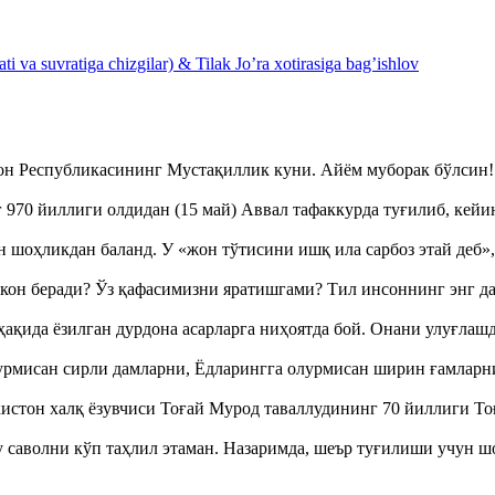
 va suvratiga chizgilar) & Tilak Jo’ra xotirasiga bag’ishlov
тон Республикасининг Мустақиллик куни. Айём муборак бўлси
970 йиллиги олдидан (15 май) Аввал тафаккурда туғилиб, кейи
оҳликдан баланд. У «жон тўтисини ишқ ила сарбоз этай деб
кон беради? Ўз қафасимизни яратишгами? Тил инсоннинг энг д
ақида ёзилган дурдона асарларга ниҳоятда бой. Онани улуғла
урмисан сирли дамларни, Ёдларингга олурмисан ширин ғамларн
истон халқ ёзувчиси Тоғай Мурод таваллудининг 70 йиллиги 
аволни кўп таҳлил этаман. Назаримда, шеър туғилиши учун 