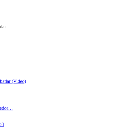
alar
atlar (Video)
 bedor…
o`l