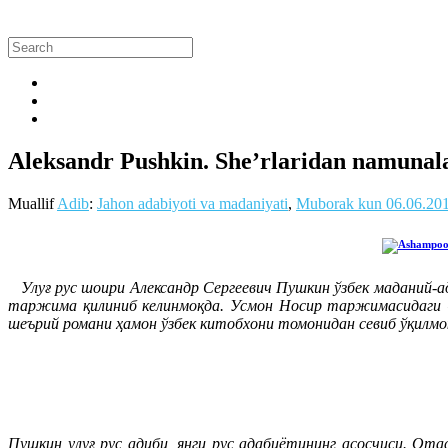
Aleksandr Pushkin. She’rlaridan namunala
Muallif
Adib
:
Jahon adabiyoti va madaniyati
,
Muborak kun
06.06.20
Улуғ рус шоири Александр Сергеевич Пушкин ўзбек маданий-а
таржима қилиниб келинмоқда. Усмон Носир таржимасидаги 
шеърий романи ҳамон ўзбек китобхони томонидан севиб ўқилмо
Пушкин улуғ рус адиби, янги рус адабиётининг асосчиси. От