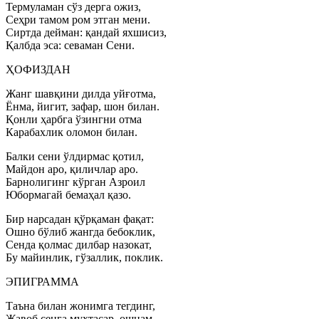
Термуламан сўз дерга ожиз,
Сеҳри тамом ром этган мени.
Сиртда дейман: қандай яхшисиз,
Қалбда эса: севаман Сени.
ҲОФИЗДАН
Жанг шавқини дилда уйғотма,
Ёнма, йигит, зафар, шон билан.
Қонли ҳарбга ўзингни отма
Карабахлик оломон билан.
Балки сени ўлдирмас қотил,
Майдон аро, қиличлар аро.
Барнолигинг кўрган Азроил
Юбормагай бемаҳал қазо.
Бир нарсадан қўрқаман фақат:
Ошно бўлиб жангда бебоклик,
Сенда қолмас дилбар назокат,
Бу майинлик, гўзаллик, поклик.
ЭПИГРАММА
Таъна билан жонимга тегдинг,
Жавоб сенга мухтасар, ошнам.