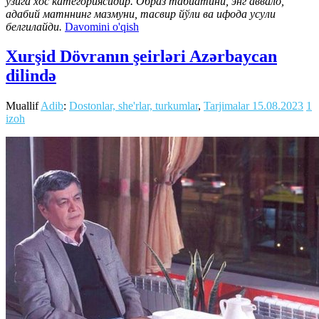
ўзига хос категориясидир. Образ табиатини, энг аввало,
адабий матннинг мазмуни, тасвир йўли ва ифода усули
белгилайди.
Davomini o'qish
Xurşid Dövranın şeirləri Azərbaycan
dilində
Muallif
Adib
:
Dostonlar, she'rlar, turkumlar
,
Tarjimalar
15.08.2023
1
izoh