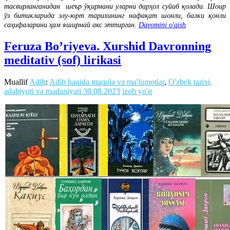
тасвирланганидан шеър ўқирмани уларни дарҳол суйиб қолади. Шоир
ўз битикларида элу-юрт тарихининг нафақат шонли, балки қонли
саҳифаларини ҳам яширмай акс эттирган.
Davomini o'qish
Feruza Bo’riyeva. Xurshid Davronning
meditativ (sof) lirikasi
Muallif
Adib
:
Adib haqida maqola va ma'lumotlar
,
O'zbek tarixi,
adabiyoti va madaniyati
30.08.2023
izoh yo'q