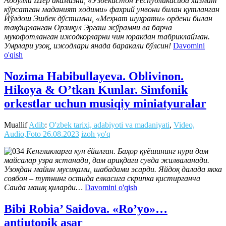
Абдулла Шер акамизни, «Ўзбекистон Республикасида хизмат
кўрсатган маданият ходими» фахрий унвони билан қутланган
Йўлдош Эшбек дўстимни, «Меҳнат шуҳрати» ордени билан
тақдирланган Орзиқул Эргаш жўрамни ва барча
мукофотланган ижодкорларни чин юракдан табриклайман.
Умрлари узоқ, ижодлари янада баракали бўлсин!
Davomini
o'qish
Nozima Habibullayeva. Oblivinon.
Hikoya & Oʼtkan Kunlar. Simfonik
orkestlar uchun musiqiy miniatyuralar
Muallif
Adib
:
O'zbek tarixi, adabiyoti va madaniyati
,
Video,
Audio,Foto
26.08.2023
izoh yo'q
Кенгликларга кун ёйилган. Баҳор қуёшининг нури дам
майсалар узра ястанади, дам ариқдаги сувда жилваланади.
Узоқдан майин мусиқами, шабадами эсарди. Яйдоқ далада якка
соябон – тутнинг остида елкасига скрипка қистирганча
Саида машқ қиларди…
Davomini o'qish
Bibi Robia’ Saidova. «Ro’yo»…
antiutopik asar