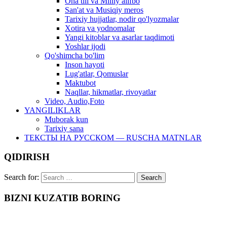
Ona tili va Milliy alifbo
San'at va Musiqiy meros
Tarixiy hujjatlar, nodir qo'lyozmalar
Xotira va yodnomalar
Yangi kitoblar va asarlar taqdimoti
Yoshlar ijodi
Qo'shimcha bo'lim
Inson hayoti
Lug'atlar, Qomuslar
Maktubot
Naqllar, hikmatlar, rivoyatlar
Video, Audio,Foto
YANGILIKLAR
Muborak kun
Tarixiy sana
ТЕКСТЫ НА РУССКОМ — RUSCHA MATNLAR
QIDIRISH
Search for:
BIZNI KUZATIB BORING