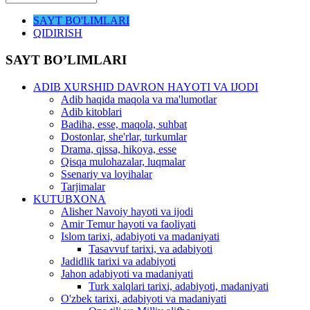
SAYT BO'LIMLARI
QIDIRISH
SAYT BO’LIMLARI
ADIB XURSHID DAVRON HAYOTI VA IJODI
Adib haqida maqola va ma'lumotlar
Adib kitoblari
Badiha, esse, maqola, suhbat
Dostonlar, she'rlar, turkumlar
Drama, qissa, hikoya, esse
Qisqa mulohazalar, luqmalar
Ssenariy va loyihalar
Tarjimalar
KUTUBXONA
Alisher Navoiy hayoti va ijodi
Amir Temur hayoti va faoliyati
Islom tarixi, adabiyoti va madaniyati
Tasavvuf tarixi, va adabiyoti
Jadidlik tarixi va adabiyoti
Jahon adabiyoti va madaniyati
Turk xalqlari tarixi, adabiyoti, madaniyati
O'zbek tarixi, adabiyoti va madaniyati