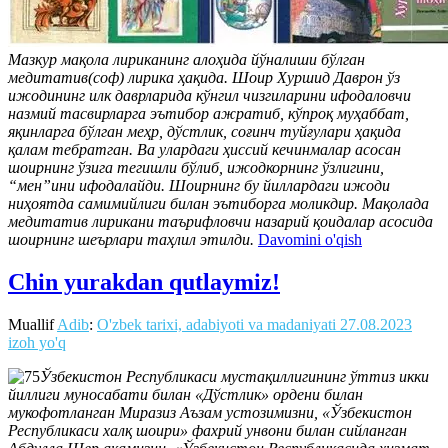
Мазкур мақола лириканинг алоҳида йўналиши бўлган
медитатив(соф) лирика ҳақида. Шоир Хуршид Даврон ўз
ижодининг илк даврларида кўнгил чизгиларини ифодаловчи
назмий тасвирларга эътибор ажратиб, кўпроқ муҳаббат,
яқинларга бўлган меҳр, дўстлик, соғинч туйғулари ҳақида
қалам тебратган. Ва улардаги ҳиссий кечинмалар асосан
шоирнинг ўзига тегишли бўлиб, ижодкорнинг ўзлигини,
“мен”ини ифодалайди. Шоирнинг бу йиллардаги ижоди
ниҳоятда самимийлиги билан эътиборга моликдир. Мақолада
медитатив лирикани таърифловчи назарий қоидалар асосида
шоирнинг шеърлари таҳлил этилди.
Davomini o'qish
Chin yurakdan qutlaymiz!
Muallif
Adib
:
O'zbek tarixi, adabiyoti va madaniyati
27.08.2023
izoh yo'q
Ўзбекистон Республикаси мустақиллигининг ўттиз икки
йиллиги муносабати билан «Дўстлик» ордени билан
мукофотланган Миразиз Аъзам устозимизни, «Ўзбекистон
Республикаси халқ шоири» фахрий унвони билан сийланган