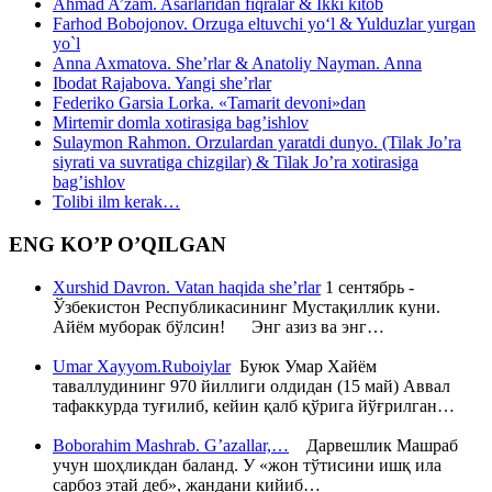
Ahmad A’zam. Asarlaridan fiqralar & Ikki kitob
Farhod Bobojonov. Orzuga eltuvchi yo‘l & Yulduzlar yurgan
yo`l
Anna Axmatova. She’rlar & Anatoliy Nayman. Anna
Ibodat Rajabova. Yangi she’rlar
Federiko Garsia Lorka. «Tamarit devoni»dan
Mirtemir domla xotirasiga bag’ishlov
Sulaymon Rahmon. Orzulardan yaratdi dunyo. (Tilak Jo’ra
siyrati va suvratiga chizgilar) & Tilak Jo’ra xotirasiga
bag’ishlov
Tolibi ilm kerak…
ENG KO’P O’QILGAN
Xurshid Davron. Vatan haqida she’rlar
1 сентябрь -
Ўзбекистон Республикасининг Мустақиллик куни.
Айём муборак бўлсин! Энг азиз ва энг…
Umar Xayyom.Ruboiylar
Буюк Умар Хайём
таваллудининг 970 йиллиги олдидан (15 май) Аввал
тафаккурда туғилиб, кейин қалб қўрига йўғрилган…
Boborahim Mashrab. G’azallar,…
Дарвешлик Машраб
учун шоҳликдан баланд. У «жон тўтисини ишқ ила
сарбоз этай деб», жандани кийиб…