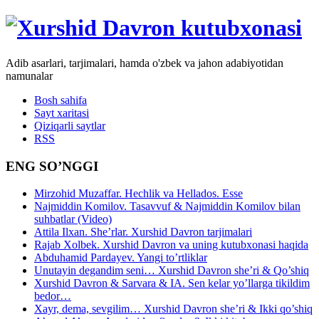
Adib asarlari, tarjimalari, hamda o'zbek va jahon adabiyotidan
namunalar
Bosh sahifa
Sayt xaritasi
Qiziqarli saytlar
RSS
ENG SO’NGGI
Mirzohid Muzaffar. Hechlik va Hellados. Esse
Najmiddin Komilov. Tasavvuf & Najmiddin Komilov bilan
suhbatlar (Video)
Attila Ilxan. She’rlar. Xurshid Davron tarjimalari
Rajab Xolbek. Xurshid Davron va uning kutubxonasi haqida
Abduhamid Pardayev. Yangi to’rtliklar
Unutayin degandim seni… Xurshid Davron she’ri & Qo’shiq
Xurshid Davron & Sarvara & IA. Sen kelar yo’llarga tikildim
bedor…
Xayr, dema, sevgilim… Xurshid Davron she’ri & Ikki qo’shiq