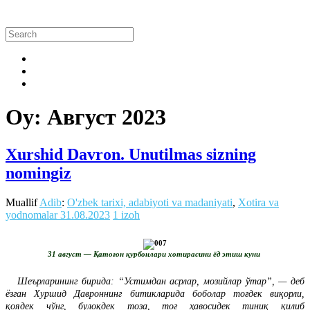
Oy:
Август 2023
Xurshid Davron. Unutilmas sizning
nomingiz
Muallif
Adib
:
O'zbek tarixi, adabiyoti va madaniyati
,
Xotira va
yodnomalar
31.08.2023
1 izoh
31 август — Қатоғон қурбонлари хотирасини ёд этиш куни
Шеърларининг бирида: “Устимдан асрлар, мозийлар ўтар”, — деб
ёзган Хуршид Давроннинг битикларида боболар тоғдек виқорли,
қоядек чўнг, булоқдек тоза, тоғ ҳавосидек тиниқ қилиб