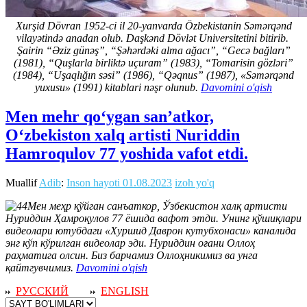
Xurşid Dövran 1952-ci il 20-yanvarda Özbekistanin Səmərqənd
vilayətində anadan olub. Daşkənd Dövlət Universitetini bitirib.
Şairin “Əziz günəş”, “Şəhərdəki alma ağacı”, “Gecə bağları”
(1981), “Quşlarla birliktə uçuram” (1983), “Tomarisin gözləri”
(1984), “Uşaqlığın səsi” (1986), “Qəqnus” (1987), «Səmərqənd
yuxusu» (1991) kitablari nəşr olunub.
Davomini o'qish
Men mehr qo‘ygan san’atkor,
O‘zbekiston xalq artisti Nuriddin
Hamroqulov 77 yoshida vafot etdi.
Muallif
Adib
:
Inson hayoti
01.08.2023
izoh yo'q
Мен меҳр қўйган санъаткор, Ўзбекистон халқ артисти
Нуриддин Ҳамроқулов 77 ёшида вафот этди. Унинг қўшиқлари
видеолари ютубдаги «Хуршид Даврон кутубхонаси» каналида
энг кўп кўрилган видеолар эди. Нуриддин оғани Оллоҳ
раҳматига олсин. Биз барчамиз Оллоҳникимиз ва унга
қайтгувчимиз.
Davomini o'qish
РУССКИЙ
ENGLISH