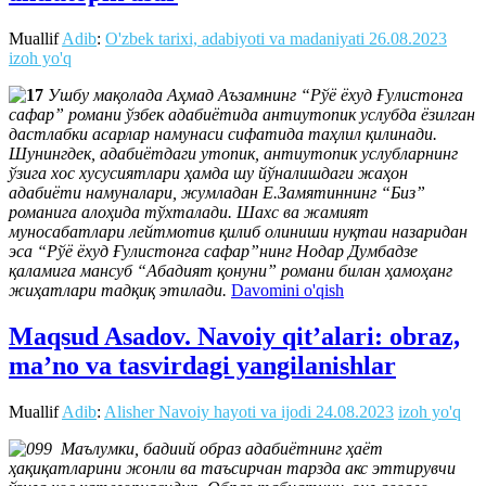
Muallif
Adib
:
O'zbek tarixi, adabiyoti va madaniyati
26.08.2023
izoh yo'q
Ушбу мақолада Аҳмад Аъзамнинг “Рўё ёхуд Ғулистонга
сафар” романи ўзбек адабиётида антиутопик услубда ёзилган
дастлабки асарлар намунаси сифатида таҳлил қилинади.
Шунингдек, адабиётдаги утопик, антиутопик услубларнинг
ўзига хос хусусиятлари ҳамда шу йўналишдаги жаҳон
адабиёти намуналари, жумладан Е.Замятиннинг “Биз”
романига алоҳида тўхталади. Шахс ва жамият
муносабатлари лейтмотив қилиб олиниши нуқтаи назаридан
эса “Рўё ёхуд Ғулистонга сафар”нинг Нодар Думбадзе
қаламига мансуб “Абадият қонуни” романи билан ҳамоҳанг
жиҳатлари тадқиқ этилади.
Davomini o'qish
Maqsud Asadov. Navoiy qit’alari: obraz,
ma’no va tasvirdagi yangilanishlar
Muallif
Adib
:
Alisher Navoiy hayoti va ijodi
24.08.2023
izoh yo'q
Маълумки, бадиий образ адабиётнинг ҳаёт
ҳақиқатларини жонли ва таъсирчан тарзда акс эттирувчи