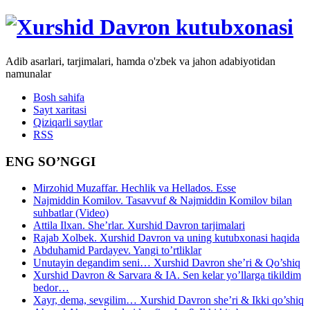
Adib asarlari, tarjimalari, hamda o'zbek va jahon adabiyotidan
namunalar
Bosh sahifa
Sayt xaritasi
Qiziqarli saytlar
RSS
ENG SO’NGGI
Mirzohid Muzaffar. Hechlik va Hellados. Esse
Najmiddin Komilov. Tasavvuf & Najmiddin Komilov bilan
suhbatlar (Video)
Attila Ilxan. She’rlar. Xurshid Davron tarjimalari
Rajab Xolbek. Xurshid Davron va uning kutubxonasi haqida
Abduhamid Pardayev. Yangi to’rtliklar
Unutayin degandim seni… Xurshid Davron she’ri & Qo’shiq
Xurshid Davron & Sarvara & IA. Sen kelar yo’llarga tikildim
bedor…
Xayr, dema, sevgilim… Xurshid Davron she’ri & Ikki qo’shiq