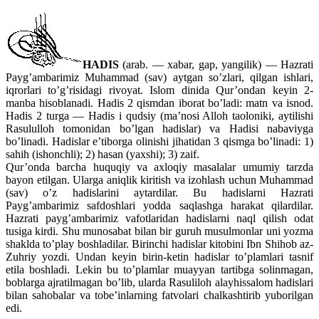
HADIS
(arab. — xabar, gap, yangilik) — Hazrati
Payg’ambarimiz Muhammad (sav) aytgan so’zlari, qilgan ishlari,
iqrorlari to’g’risidagi rivoyat. Islom dinida Qur’ondan keyin 2-
manba hisoblanadi. Hadis 2 qismdan iborat bo’ladi: matn va isnod.
Hadis 2 turga — Hadis i qudsiy (ma’nosi Alloh taoloniki, aytilishi
Rasululloh tomonidan bo’lgan hadislar) va Hadisi nabaviyga
bo’linadi. Hadislar e’tiborga olinishi jihatidan 3 qismga bo’linadi: 1)
sahih (ishonchli); 2) hasan (yaxshi); 3) zaif.
Qur’onda barcha huquqiy va axloqiy masalalar umumiy tarzda
bayon etilgan. Ularga aniqlik kiritish va izohlash uchun Muhammad
(sav) o’z hadislarini aytardilar. Bu hadislarni Hazrati
Payg’ambarimiz safdoshlari yodda saqlashga harakat qilardilar.
Hazrati payg’ambarimiz vafotlaridan hadislarni naql qilish odat
tusiga kirdi. Shu munosabat bilan bir guruh musulmonlar uni yozma
shaklda to’play boshladilar. Birinchi hadislar kitobini Ibn Shihob az-
Zuhriy yozdi. Undan keyin birin-ketin hadislar to’plamlari tasnif
etila boshladi. Lekin bu to’plamlar muayyan tartibga solinmagan,
boblarga ajratilmagan bo’lib, ularda Rasuliloh alayhissalom hadislari
bilan sahobalar va tobe’inlarning fatvolari chalkashtirib yuborilgan
edi.