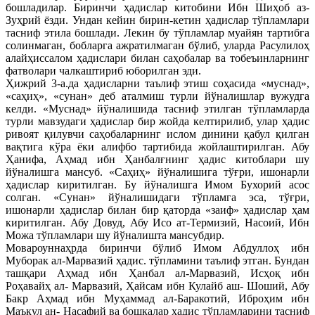
бошладилар. Биринчи ҳадислар китобини Ибн Шиҳоб аз-
Зуҳрий ёзди. Ундан кейин бирин-кетин ҳадислар тўпламлари
тасниф этила бошлади. Лекин бу тўпламлар муайян тартибга
солинмаган, бобларга ажратилмаган бўлиб, уларда Расулилоҳ
алайҳиссалом ҳадислари билан саҳобалар ва тобеъинларнинг
фатволари чалкаштириб юборилган эди.
Ҳижрий 3-а.да ҳадисларни таълиф этиш соҳасида «муснад»,
«саҳиҳ», «сунан» деб аталмиш турли йўналишлар вужудга
келди. «Муснад» йўналишида тасниф этилган тўпламларда
турли мавзудаги ҳадислар бир жойда келтирилиб, улар ҳадис
ривоят қилувчи саҳобаларнинг ислом динини қабул қилган
вақтига кўра ёки алифбо тартибида жойлаштирилган. Абу
Ҳанифа, Аҳмад ибн Ҳанбалғнинг ҳадис китоблари шу
йўналишга мансуб. «Саҳиҳ» йўналишига тўғри, ишонарли
ҳадислар киритилган. Бу йўналишга Имом Бухорий асос
солган. «Сунан» йўналишидаги тўпламга эса, тўғри,
ишонарли ҳадислар билан бир қаторда «заиф» ҳадислар ҳам
киритилган. Абу Довуд, Абу Исо ат-Термизий, Насоий, Ибн
Можа тўпламлари шу йўналишта мансубдир.
Мовароуннаҳрда биринчи бўлиб Имом Абдуллоҳ ибн
Муборак ал-Марвазий ҳадис. тўпламини таълиф этган. Бундан
ташқари Аҳмад ибн Ҳанбал ал-Марвазий, Исҳоқ ибн
Роҳавайҳ ал- Марвазий, Ҳайсам ибн Кулайб аш- Шоший, Абу
Бакр Аҳмад ибн Муҳаммад ал-Баракотий, Иброҳим ибн
Маъқул ан- Насафий ва бошқалар ҳадис тўпламларини тасниф