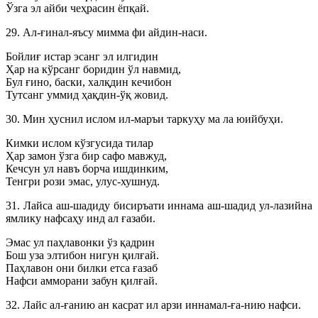
Ўзга эл айби чеҳрасин ёпқай.
29. Ал-ғинал-яъсу мимма фи айдин-наси.
Бойлиғ истар эсанг эл илгидин
Ҳар на кўрсанг боридин ўл навмид,
Бул ғино, баски, халқдин кечибон
Тутсанг уммид ҳақдин-ўқ жовид.
30. Мин ҳуснил ислом ил-маръи таркуҳу ма ла юийбуҳи.
Кимки ислом кўзгусида тилар
Ҳар замон ўзга бир сафо мавжуд,
Кечсун ул навъ борча ишдинким,
Тенгри рози эмас, улус-хушнуд.
31. Лайса аш-шадиду бисиръати иннама аш-шадид ул-лазийна
ямлику нафсаҳу инд ал ғазаби.
Эмас ул паҳлавонки ўз қадрин
Бош уза элтибон нигун қилғай.
Паҳлавон они билки етса ғазаб
Нафси амморани забун қилғай.
32. Лайс ал-ғанию ан касрат ил арзи иннамал-ға-нию нафси.