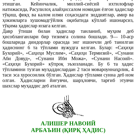
этишган. Кейинчалик, миллий-сиёсий ихтилофлар
натижасида, Расулилоҳ алайҳиссалом номидан ёлғон ҳадислар
тўқиш, фиқҳ ва калом илми соҳасидаги зиддиятлар, амир ва
ҳокимларга хушомадгўйлик оқибатида кўплаб ишонарсиз,
тўқима ҳадислар юзага келган.
Давр ўтиши билан ҳадислар танланиб, муҳим деб
ҳисобланганлари бир тизимга солина бошлади. 9— 10-аср
бошларида диндорлар орасида энг ишончли деб танилган
ҳадиснинг 6 та тўплами вужудга келган. Булар: «Саҳиҳи
Бухорий», «Саҳиҳи Муслим», «Саҳиҳи Термизий», «Сунани
Аби Довуд», «Сунани Ибн Можа», «Сунани Насоий».
«Саҳиҳи Бухорий» кўпроқ эъзозланади. Бу 6 та ҳадис
тўпламини тузган муҳаддислардан 2 таси мовароуннаҳрлик, 4
таси эса хуросонлик бўлган. Ҳадислар тўплами сунна деб ном
олган. Ҳадисларни йиғувчи, шарҳловчи, тарғиб этувчи
шахслар муҳаддис деб аталган.
АЛИШЕР НАВОИЙ
АРБАЪИН (ҚИРҚ ҲАДИС)