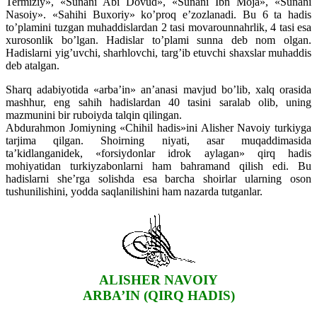
Termiziy», «Sunani Abi Dovud», «Sunani Ibn Moja», «Sunani
Nasoiy». «Sahihi Buxoriy» ko’proq e’zozlanadi. Bu 6 ta hadis
to’plamini tuzgan muhaddislardan 2 tasi movarounnahrlik, 4 tasi esa
xurosonlik bo’lgan. Hadislar to’plami sunna deb nom olgan.
Hadislarni yig’uvchi, sharhlovchi, targ’ib etuvchi shaxslar muhaddis
deb atalgan.
Sharq adabiyotida «arba’in» an’anasi mavjud bo’lib, xalq orasida
mashhur, eng sahih hadislardan 40 tasini saralab olib, uning
mazmunini bir ruboiyda talqin qilingan.
Abdurahmon Jomiyning «Chihil hadis»ini Alisher Navoiy turkiyga
tarjima qilgan. Shoirning niyati, asar muqaddimasida
ta’kidlanganidek, «forsiydonlar idrok aylagan» qirq hadis
mohiyatidan turkiyzabonlarni ham bahramand qilish edi. Bu
hadislarni she’rga solishda esa barcha shoirlar ularning oson
tushunilishini, yodda saqlanilishini ham nazarda tutganlar.
ALISHER NAVOIY
ARBA’IN (QIRQ HADIS)