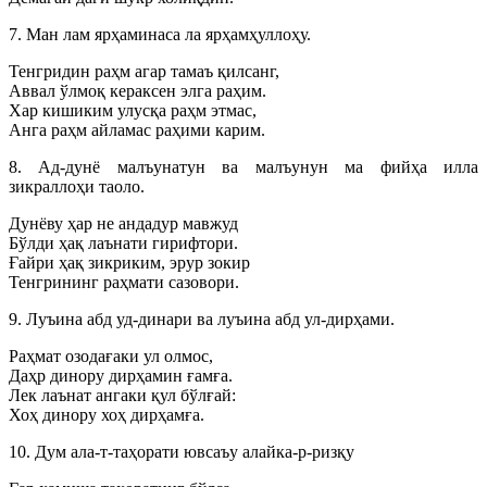
7. Ман лам ярҳаминаса ла ярҳамҳуллоҳу.
Тенгридин раҳм агар тамаъ қилсанг,
Аввал ўлмоқ кераксен элга раҳим.
Хар кишиким улусқа раҳм этмас,
Анга раҳм айламас раҳими карим.
8. Ад-дунё малъунатун ва малъунун ма фийҳа илла
зикраллоҳи таоло.
Дунёву ҳар не андадур мавжуд
Бўлди ҳақ лаънати гирифтори.
Ғайри ҳақ зикриким, эрур зокир
Тенгрининг раҳмати сазовори.
9. Луъина абд уд-динари ва луъина абд ул-дирҳами.
Раҳмат озодағаки ул олмос,
Даҳр динору дирҳамин ғамға.
Лек лаънат ангаки қул бўлғай:
Хоҳ динору хоҳ дирҳамға.
10. Дум ала-т-таҳорати ювсаъу алайка-р-ризқу