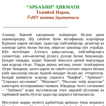
“АРБАЪИН” ҲИКМАТИ
Тожибой Норов,
ЎзМУ катта ўқитувчиси
Алишер Навоий ижодининг пойдевори Ислом дини
аҳкомларидир. Шу сабабли буюк мутафаккир асарларида
Қуръони карим оятлари, ҳадислар; пайғамбарлар, авлиёлар ва
олимлар ҳаёти билан боғлиқ ибратли ҳикоялар кўп учрайди.
Кўп китоблари Аллоҳга ҳамд-санолар, пайғамбарларга
салавотлар, азиз-авлиёлар руҳига дуолар билан бошланади.
Бундан ташқари, ҳазрат Навоий бевосита диний мавзуларда
ҳам асарлар ёзган. Уларда динни англаш, унинг талабларини
тўғри бажариш, ҳалол-ҳаром ва савоб-гуноҳни ажрата билиш
каби масалалар юксак бадиий маҳорат билан акс эттирилган.
Бундай қимматли асарлар сирасига “Вақфия”, “Арбаъин”,
“Сирожул муслимин”, “Муножот”, “Рисолаи тийр андохтан”
кабиларни келтиришимиз мумкин. Юқорида тилга олганимиз
– “Арбаъин” асари мусулмонлар учун зарурий қўлланма ва
тарбиявий манба бўлган ҳадислар шарҳига бағишланган.
Мусулмон шарқи мумтоз адабиётида арбаъин ёзиш анъанаси