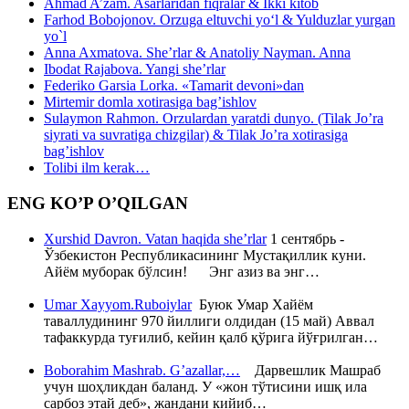
Ahmad A’zam. Asarlaridan fiqralar & Ikki kitob
Farhod Bobojonov. Orzuga eltuvchi yo‘l & Yulduzlar yurgan
yo`l
Anna Axmatova. She’rlar & Anatoliy Nayman. Anna
Ibodat Rajabova. Yangi she’rlar
Federiko Garsia Lorka. «Tamarit devoni»dan
Mirtemir domla xotirasiga bag’ishlov
Sulaymon Rahmon. Orzulardan yaratdi dunyo. (Tilak Jo’ra
siyrati va suvratiga chizgilar) & Tilak Jo’ra xotirasiga
bag’ishlov
Tolibi ilm kerak…
ENG KO’P O’QILGAN
Xurshid Davron. Vatan haqida she’rlar
1 сентябрь -
Ўзбекистон Республикасининг Мустақиллик куни.
Айём муборак бўлсин! Энг азиз ва энг…
Umar Xayyom.Ruboiylar
Буюк Умар Хайём
таваллудининг 970 йиллиги олдидан (15 май) Аввал
тафаккурда туғилиб, кейин қалб қўрига йўғрилган…
Boborahim Mashrab. G’azallar,…
Дарвешлик Машраб
учун шоҳликдан баланд. У «жон тўтисини ишқ ила
сарбоз этай деб», жандани кийиб…