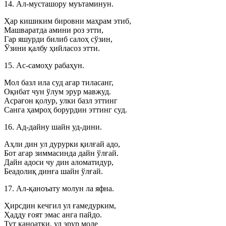
14. Ал-мусташору муътаминун.
Ҳар кишиким бировни маҳрам этиб,
Машваратда амини роз этти,
Гар яшурди билиб салоҳ сўзин,
Ўзини қалбу ҳийласоз этти.
15. Ас-самоҳу рабаҳун.
Мол базл ила суд агар тиласанг,
Оқибат чун ўлум эрур мавжуд.
Асрағон қолур, улки базл эттинг
Санга ҳамроҳ борурдин эттинг суд.
16. Ад-дайну шайн уд-дини.
Аҳли дин ул дурурки қилғай адо,
Бот агар зиммасинда дайн ўлғай.
Дайн адоси чу дин аломатидур,
Беадолиқ динға шайн ўлғай.
17. Ал-қаноъату молун ла яфна.
Ҳирсдин кечгил ул ғамедурким,
Ҳадду ғоят эмас анга пайдо.
Тут қаноатки, ул эрур моле