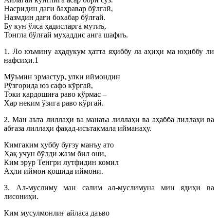
Насридин дағи баҳравар бўлғай,
Назмдин дағи бохабар бўлғай.
Бу кун ўлса ҳадисларга мутиъ,
Тонгла бўлғай муҳаддис анга шафиъ.
1. Ло юъмину аҳадукум ҳатта яҳиббу ла аҳиҳи ма юҳиббу ли
нафсиҳи.1
Мўъмин эрмастур, улки иймондин
Рўзгорида юз сафо кўргай,
Токи қардошиға раво кўрмас –
Ҳар неким ўзига раво кўргай.
2. Ман аъта лиллаҳи ва манаъа лиллаҳи ва аҳабба лиллаҳи ва
абғаза лиллаҳи фақад-исътакмала ийманаҳу.
Кимгаким ҳуббу буғзу манъу ато
Ҳақ учун бўлди жазм бил они,
Ким эрур Тенгри лутфидин комил
Аҳли иймон қошида иймони.
3. Ал-муслиму ман салим ал-муслимуна мин ядиҳи ва
лисониҳи.
Ким мусулмонлиғ айласа даъво