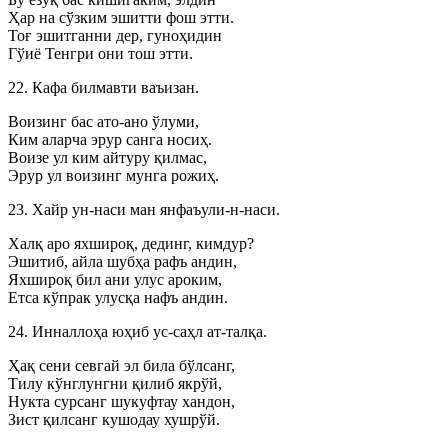
Ҳар на сўзким эшитти фош этти.
Тоғ эшитганни дер, гуноҳидин
Гўиё Тенгри они тош этти.
22. Кафа билмавти ваъизан.
Воизинг бас ато-ано ўлуми,
Ким аларча эрур санга носиҳ.
Воизе ул ким айтуру қилмас,
Эрур ул воизинг мунга рожиҳ.
23. Хайр ун-наси ман янфаъули-н-наси.
Халқ аро яхшироқ, дединг, кимдур?
Эшитиб, айла шубҳа рафъ андин,
Яхшироқ бил ани улус ароким,
Етса кўпрак улусқа нафъ андин.
24. Инналлоҳа юҳиб ус-саҳл ат-талқа.
Ҳақ сени севгай эл била бўлсанг,
Тилу кўнглунгни қилиб якрўй,
Нукта сурсанг шукуфтау хандон,
Зист қилсанг кушодау хушрўй.