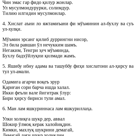
Чин эмас гар фидо қилур жонлар.
Ул мусулмондурурки, солимдур.
Тилию илгидин мусулмонлар.
4. Хислат аъни ло яжтамиъани фи мўъминин ал-бухлу ва суъ
ул-хулқи.
Мўъмин эрсанг қилиб дуррингни нисор,
Эл била равшан ўл нечукким шамъ.
Негаким, Тенгри ҳеч мўъминда,
Бухлу бадхўйлуқни қилмади жамъ.
5. Яшибу ибну адама ва ташуббу фиҳи хислатони ал-ҳирсу ва
тул ул-амали.
Одамиға агарчи воқеъ эрур
Қариған сори барча ишда халал.
Икки феъли вале йигитрак ўлур:
Бири ҳирсу бириси тули амал.
6. Ман лам яшкуриннаса лам яшкуриллаҳа.
Улки холиқға шукр дер, аввал
Шокир ўлмоқ керак халойиқдин.
Кимки, махлуқ шукрини демагай,
Демагай дағи шукр холиқдин.