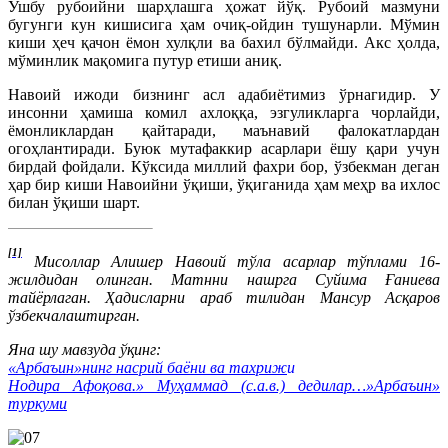
Ушбу рубоийни шарҳлашга ҳожат йўқ. Рубоий мазмуни
бугунги кун кишисига ҳам очиқ-ойдин тушунарли. Мўмин
киши ҳеч қачон ёмон хулқли ва бахил бўлмайди. Акс ҳолда,
мўминлик мақомига путур етиши аниқ.
Навоий ижоди бизнинг асл адабиётимиз ўрнагидир. У
инсонни ҳамиша комил ахлоққа, эзгуликларга чорлайди,
ёмонликлардан қайтаради, маънавий фалокатлардан
огоҳлантиради. Буюк мутафаккир асарлари ёшу қари учун
бирдай фойдали. Кўксида миллий фахри бор, ўзбекман деган
ҳар бир киши Навоийни ўқиши, ўқиганида ҳам меҳр ва ихлос
билан ўқиши шарт.
[1]
Мисоллар Алишер Навоий тўла асарлар тўплами 16-
жилдидан олинган. Матнни нашрга Суйима­ Ғаниева
тайёрлаган. Ҳадисларни араб тилидан Мансур Асқаров
ўзбекчалаштирган.
Яна шу мавзуда ўқинг:
«Арбаъин»нинг насрий баёни ва тахриж
и
Нодира Афоқова.» Муҳаммад (с.а.в.) дедилар…»Арбаъин»
туркуми