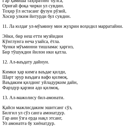
Гар ҳамиша таҳоратинг бўлса,
Ориғай фоқа чирки ул сувдин.
Тоҳир ўл истасанг фузун рўзий,
Хосир улким йитурди бул сувдин.
11. Ла юлдағ ул-мўъмину мин жуҳрин воҳидил марратайни.
Эйки, бир неш етти музйидин
Кўнглунга неча узайса, ётла.
Чунки мўъминни тишламас ҳаргиз,
Бир тўшукдин йилон ики қатла.
12. Ал-ваъдату дайнун.
Кимки ҳар кимга ваъдае қилди,
Шарт эрур ваъдаға вафо қилмоқ.
Ваъдаким қилдинг уйладурким дайн,
Фарздур қарзни адо қилмоқ.
13. Ал-мажолису бил-амонати.
Қайси мажлисдаким эшитсанг сўз,
Билгил ул сўз санга амонатдур.
Гар ани ўзга ерда нақл этсанг,
Ул амонатға бу хиёнатдур.