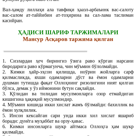
Вал-ҳамду лиллаҳи ала тавфиқи ҳаазл-арбаъинк вас-салоту
вас-салом ат-таййибин ат-тоҳирина ва сал-лама таслиман
касийран.
ҲАДИСИ ШАРИФ ТАРЖИМАЛАРИ
Мансур Асқаров таржима қилган
1. Сизлардан ҳеч бирингиз ўзига раво кўрган нарсани
биродарига раво кўрмагунча, чин мўъмин бўлолмайди.
2. Кимки ҳайр-эҳсон қилишда, ноўрин жойларга сарф
қилмасликда, яхши одамларни дўст ва ёмон одамларни
душман тутишда фақат Оллоҳнинг ризолигини ният қилган
бўлса, демак у ўз иймонини бутун сақлайди.
3. Қўлидан ва тилидан мусулмонларга озор етмайдиган
кишигина ҳақиқий мусулмондир.
4. Мўъмин кишида икки хислат жамъ бўлмайди: бахиллик ва
ёмон хулқлилик.
5. Инсон кексайган сари унда икки хил хислат яшариб
боради: дунёга муҳаббат ва орзу-ҳавас.
6. Кимки инсонларга шукр айтмаса Оллоҳга ҳам шукр
қилмайди.