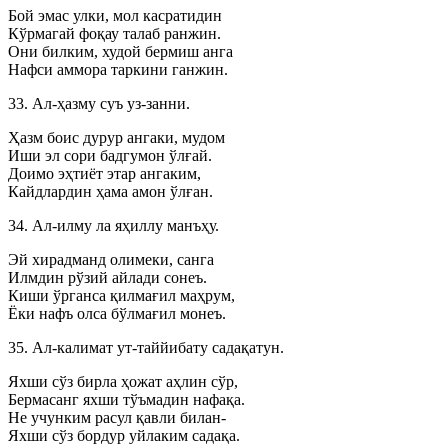
Бой эмас улки, мол касратидин
Кўрмагай фоқау талаб ранжин.
Они билким, худой бермиш анга
Нафси аммора таркини ганжин.
33. Ал-ҳазму суъ уз-занни.
Ҳазм боис дурур ангаки, мудом
Иши эл сори бадгумон ўлғай.
Доимо эҳтиёт этар ангаким,
Кайдлардин ҳама амон ўлған.
34. Ал-илму ла яҳиллу манъҳу.
Эй хирадманд олимеки, санга
Илмдин рўзий айлади сонеъ.
Киши ўрганса қилмағил маҳрум,
Ёки нафъ олса бўлмағил монеъ.
35. Ал-калимат ут-таййибату садақатун.
Яхши сўз бирла ҳожат аҳлин сўр,
Бермасанг яхши тўъмадин нафақа.
Не учунким расул қавли билан-
Яхши сўз бордур уйлаким садақа.