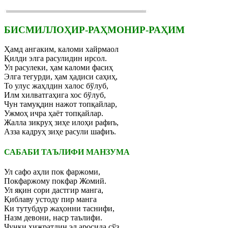
БИСМИЛЛОҲИР-РАҲМОНИР-РАҲИМ
Ҳамд ангаким, каломи хайрмаол
Қилди элга расулидин ирсол.
Ул расулеки, ҳам каломи фасиҳ
Элга тегурди, ҳам ҳадиси саҳиҳ,
То улус жаҳлдин халос бўлуб,
Илм хилватгаҳига хос бўлуб,
Чун тамуқдин нажот топқайлар,
Ужмоҳ ичра ҳаёт топқайлар.
Жалла зикруҳ зиҳе илоҳи рафиъ,
Азза кадруҳ зиҳе расули шафиъ.
САБАБИ ТАЪЛИФИ МАНЗУМА
Ул сафо аҳли пок фаржоми,
Покфаржому покфар Жомий.
Ул яқин сори дастгир манга,
Қиблаву устоду пир манга
Ки тутубдур жаҳонни таснифи,
Назм девони, наср таълифи.
Чунки ҳижратдин эл аросида сўз