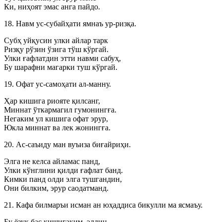
Ки, ниҳоят эмас анга пайдо.
18. Навм ус-субайҳати ямнаъ ур-ризқа.
Субҳ уйқусин улки айлар тарк
Ризқу рўзин ўзига тўш кўргай.
Улки ғафлатдин этти навми сабуҳ,
Бу шарафни магарки туш кўргай.
19. Офат ус-самоҳати ал-манну.
Ҳар кишига риояте қилсанг,
Миннат ўткармагил гумонингға.
Негаким ул кишига офат эрур,
Юкла миннат ва лек жонингға.
20. Ас-саъиду ман вуъиза биғайриҳи.
Элга не келса айламас панд,
Улки кўнглини қилди ғафлат банд.
Кимки панд олди элга тушгандин,
Они билким, эрур саодатманд.
21. Кафа билмаръи исман ан юҳаддиса бикулли ма ясмаъу.
Бу ёзуқ бас кишигаким, элдин