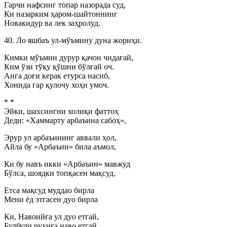
Гарчи нафсинг топар назорада суд,
Ки назарким ҳаром-шайтоннинг
Новакидур ва лек заҳролуд.
40. Ло яшбаъ ул-мўъмину дуна жориҳи.
Кимки мўъмин дурур қачон чидағай,
Ким ўзи тўқу қўшни бўлғай оч.
Анга доғи керак етурса насиб,
Хонида гар қулочу хоҳи умоч.
* *
Эйки, шахсингни холиқи фаттоҳ
Деди: «Хаммарту арбаъина сабоҳ»,
Эрур ул арбаъининг аввали ҳол,
Айла бу «Арбаъин» била аъмол,
Ки бу навъ икки «Арбаъин» мавжуд
Бўлса, шоядки топқасен мақсуд.
Етса мақсуд муддао бирла
Мени ёд этгасен дуо бирла
Ки, Навоийға ул дуо етгай,
Булбули руҳиға наво етгай.