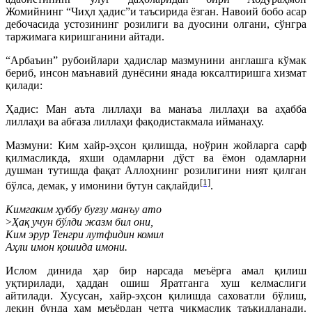
Жомийнинг “Чиҳл ҳадис”и таъсирида ёзган. Навоий бобо асар
дебочасида устозининг розилиги ва дуосини олгани, сўнгра
таржимага киришганини айтади.
“Арбаъин” рубоийлари ҳадислар мазмунини англашга кўмак
бериб, инсон маънавий дунёсини янада юксалтиришга хизмат
қилади:
Ҳадис: Ман аъта лиллаҳи ва манаъа лиллаҳи ва аҳабба
лиллаҳи ва абғаза лиллаҳи фақодистакмала ийманаҳу.
Мазмуни: Ким хайр-эҳсон қилишда, ноўрин жойларга сарф
қилмасликда, яхши одамларни дўст ва ёмон одамларни
душман тутишда фақат Аллоҳнинг розилигини ният қилган
[1]
бўлса, демак, у имонини бутун сақлайди
.
Кимгаким ҳуббу буғзу манъу ато
>
Ҳақ учун бўлди жазм бил они,
Ким эрур Тенгри лутфидин комил
Аҳли имон қошида имони.
Ислом динида ҳар бир нарсада меъёрга амал қилиш
уқтирилади, ҳаддан ошиш Яратганга хуш келмаслиги
айтилади. Хусусан, хайр-эҳсон қилишда саховатли бўлиш,
лекин бунда ҳам меъёрдан четга чиқмаслик таъкидланади.