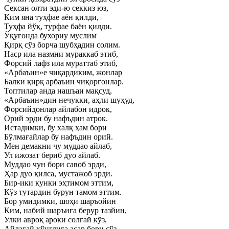
Сексан олти эди-ю секкиз юз,
Ким яна туҳфае аён қилди,
Туҳфа йўқ, турфае баён қилди.
Ўқуғонда бухориу муслим
Қирқ сўз борча шубҳадин солим.
Наср ила назмни мураккаб этиб,
Форсий лафз ила мураттаб этиб,
«Арбаъин»е чиқардиким, жонлар
Балки қирқ арбаъин чиқорғонлар.
Топтилар анда нашъаи мақсуд,
«Арбаъин»дин нечукки, аҳли шуҳуд,
Форсийдонлар айлабон идрок,
Орий эрди бу нафъдин атрок.
Истадимки, бу халқ ҳам бори
Бўлмағайлар бу нафъдин орий.
Мен демакни чу муддао айлаб,
Ул ижозат бериб дуо айлаб.
Муддао чун бори савоб эрди,
Ҳар дуо қилса, мустажоб эрди.
Бир-ики кунки эҳтимом эттим,
Кўз тутардин бурун тамом эттим.
Бор умидимки, шоҳи шаръойин
Ким, набий шаръиға берур тазйин,
Улки авроқ ароки солғай кўз,
Айлагай кўнглига асар бори сўз.