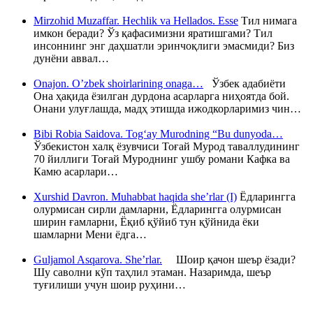
Mirzohid Muzaffar. Hechlik va Hellados. Esse
Тил нимага
имкон беради? Ўз қафасимизни яратишгами? Тил
инсоннинг энг даҳшатли эринчоқлиги эмасмиди? Биз
дунёни аввал…
Onajon. O’zbek shoirlarining onaga…
Ўзбек адабиёти
Она ҳақида ёзилган дурдона асарларга ниҳоятда бой.
Онани улуғлашда, мадҳ этишда ижодкорларимиз чин…
Bibi Robia Saidova. Tog‘ay Murodning “Bu dunyoda…
Ўзбекистон халқ ёзувчиси Тоғай Мурод таваллудининг
70 йиллиги Тоғай Муроднинг ушбу романи Кафка ва
Камю асарлари…
Xurshid Davron. Muhabbat haqida she’rlar (I)
Ёдларингга
олурмисан сирли дамларни, Ёдларингга олурмисан
ширин ғамларни, Ёқиб қўйиб тун қўйнида ёки
шамларни Мени ёдга…
Guljamol Asqarova. She’rlar.
Шоир қачон шеър ёзади?
Шу саволни кўп таҳлил этаман. Назаримда, шеър
туғилиши учун шоир руҳини…