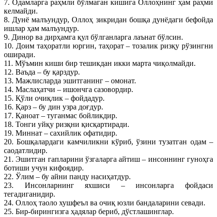
7. Одамларга раҳмли бўлмаган кишига Оллоҳнинг ҳам раҳми
келмайди.
8. Дунё малъундур, Оллоҳ зикридан бошқа дунёдаги бефойда
ишлар ҳам малъундур.
9. Динор ва дирҳамга қул бўлганларга лаънат бўлсин.
10. Доим таҳоратли юргин, таҳорат – тозалик ризқу рўзингни
оширади.
11. Мўъмин киши бир тешикдан икки марта чиқолмайди.
12. Ваъда – бу қарздур.
13. Мажлисларда эшитганинг – омонат.
14. Маслаҳатчи – ишончга сазовордир.
15. Қўли очиқлик – фойдадур.
16. Қарз – бу дин узра доғдур.
17. Қаноат – туганмас бойликдир.
18. Тонги уйқу ризқни қисқартиради.
19. Миннат – сахийлик офатидир.
20. Бошқалардаги камчиликни кўриб, ўзини тузатган одам –
саодатлидир.
21. Эшитган гапларини ўзгаларга айтиш – инсоннинг гуноҳга
ботиши учун кифоядир.
22. Ўлим – бу айни панду насиҳатдур.
23. Инсонларнинг яхшиси – инсонларга фойдаси
тегадиганидир.
24. Оллоҳ таоло хушфеъл ва очиқ юзли бандаларини севади.
25. Бир-бирингизга ҳадялар бериб, дўстлашинглар.