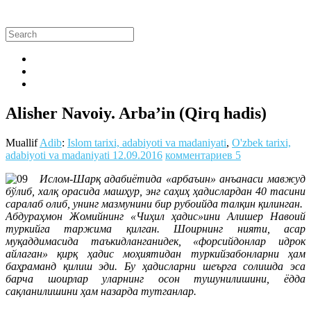
Alisher Navoiy. Arba’in (Qirq hadis)
Muallif
Adib
:
Islom tarixi, adabiyoti va madaniyati
,
O'zbek tarixi,
adabiyoti va madaniyati
12.09.2016
комментариев 5
Ислом-Шарқ адабиётида «арбаъин» анъанаси мавжуд
бўлиб, халқ орасида машҳур, энг саҳиҳ ҳадислардан 40 тасини
саралаб олиб, унинг мазмунини бир рубоийда талқин қилинган.
Абдураҳмон Жомийнинг «Чиҳил ҳадис»ини Алишер Навоий
туркийга таржима қилган. Шоирнинг нияти, асар
муқаддимасида таъкидланганидек, «форсийдонлар идрок
айлаган» қирқ ҳадис моҳиятидан туркийзабонларни ҳам
баҳраманд қилиш эди. Бу ҳадисларни шеърга солишда эса
барча шоирлар уларнинг осон тушунилишини, ёдда
сақланилишини ҳам назарда тутганлар.