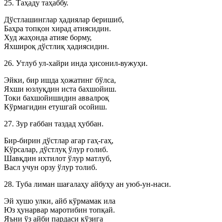
25. Таҳаду таҳаббу.
Дўстлашинглар ҳадиялар беришиб,
Баҳра топқон хирад атиясидин.
Худ жаҳонда атияе борму,
Яхшироқ дўстлиқ ҳадиясидин.
26. Утлуб ул-хайри инда ҳисонил-вужуҳи.
Эйки, бир ишда ҳожатинг бўлса,
Яхши юзлуқдин иста бахшойиш.
Токи бахшойишидин аввалроқ
Кўрмагидин етушгай осойиш.
27. Зур ғаббан таздад ҳуббан.
Бир-бирин дўстлар агар гаҳ-гаҳ,
Кўрсалар, дўстлуқ ўлур ғолиб.
Шавқдин ихтилот ўлур матлуб,
Васл учун орзу ўлур толиб.
28. Туба лиман шағалаҳу айбуҳу ан уюб-ун-наси.
Эй хушо улки, айб кўрмамак ила
Юз ҳунарвар маротибин топқай.
Яъни ўз айби пардаси кўзига