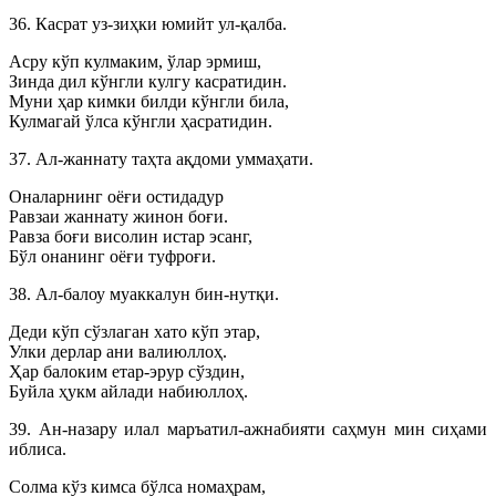
36. Касрат уз-зиҳки юмийт ул-қалба.
Асру кўп кулмаким, ўлар эрмиш,
Зинда дил кўнгли кулгу касратидин.
Муни ҳар кимки билди кўнгли била,
Кулмагай ўлса кўнгли ҳасратидин.
37. Ал-жаннату таҳта ақдоми уммаҳати.
Оналарнинг оёғи остидадур
Равзаи жаннату жинон боғи.
Равза боғи висолин истар эсанг,
Бўл онанинг оёғи туфроғи.
38. Ал-балоу муаккалун бин-нутқи.
Деди кўп сўзлаган хато кўп этар,
Улки дерлар ани валиюллоҳ.
Ҳар балоким етар-эрур сўздин,
Буйла ҳукм айлади набиюллоҳ.
39. Ан-назару илал маръатил-ажнабияти саҳмун мин сиҳами
иблиса.
Солма кўз кимса бўлса номаҳрам,