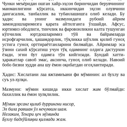
Чунки меъёридан ошган хайр-эҳсон биринчидан берувчининг
манманлигини кўрсатса, иккинчидан эҳсон олувчини
дангасалик, танбаллик ва тубанлашишга олиб келади. Бу
ҳадис ва унинг мазмунидаги рубоий айрим
замондошларимизга қарата айтилганга ўхшайди. Афсус,
юртимиз ободлиги, тинчлик ва фаровонликни калта тушунган
кўпчилик юртдошларимиз тўй ва байрамларда
исрофгарчилик, ҳашамдорлик, тўқликка шўхлик қилиб гуноҳ
устига гуноҳ орттираётганларини билмайди. Айримлар эса
ўзини сахий кўрсатиш учун тўқ одамнинг олдига дастурхон
ёзади, эгни бут одамга тўн кийгизади. Бундай хатти-
ҳаракатлар савоб эмас, аксинча, гуноҳ олиб келади. Навоий
бобо бизни худди ана шу ёмон оқибатдан огоҳлантиради.
Ҳадис: Хислатани лаа яжтамиъани фи мўминин: ал бухлу ва
суъ ул-хулқи.
Мазмуни: мўмин кишида икки хислат жам бўлмайди:
бахиллик ва ёмон хулқлилик.
Мўмин эрсанг қилиб дуррингни нисор,
Эл била равшан ўл нечукким шам.
Негаким, Тенгри ҳеч мўминда
Бухлу бадхўйлиқни қилмади жам.