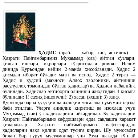
ҲАДИС
(араб. — хабар, гап, янгилик) —
Ҳазрати Пайғамбаримиз Муҳаммад (сав) айтган сўзлари,
қилган ишлари, иқрорлари тўғрисидаги ривоят. Ислом
динида Қуръондан кейин 2-манба ҳисобланади. Ҳадис 2
қисмдан иборат бўлади: матн ва иснод. Ҳадис 2 турга —
Ҳадис и қудсий (маъноси Аллоҳ таолоники, айтилиши
расулуллоҳ томонидан бўлган ҳадислар) ва Ҳадиси набавийга
бўлинади. Ҳадислар эътиборга олиниши жиҳатидан 3 қисмга
бўлинади: 1) саҳиҳ (ишончли); 2) ҳасан (яхши); 3) заиф.
Қуръонда барча ҳуқуқий ва ахлоқий масалалар умумий тарзда
баён этилган. Уларга аниқлик киритиш ва изоҳлаш учун
Муҳаммад (сав) ўз ҳадисларини айтардилар. Бу ҳадисларни
Ҳазрати Пайғамбаримиз сафдошлари ёдда сақлашга ҳаракат
қилардилар. Ҳазрати пайғамбаримиз вафотларидан
ҳадисларни нақл қилиш одат тусига кирди. Шу муносабат
билан бир гуруҳ мусулмонлар уни ёзма шаклда тўплай