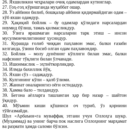
26. Яхшиликни чеҳралари очиқ одамлардан кутинглар.
27. Гоҳ-гоҳ кўришганда муҳаббат ошар.
28. Ўз айбини билиб, бошқалар айбини қидирмайдиган одам –
хўб яхши одамдур.
29. Ҳақиқий бойлик – бу одамлар қўлидаги нарсалардан
ноумид бўлиш, тамаъ қилмасликдур.
30. Ўзига ярашмаган нарсаларни тарк этиш – инсон
мусулмончилигининг ҳуснидур.
31. Курашда ғолиб чиққан паҳлавон эмас, балки ғазаби
келганда, ўзини босиб олган одам паҳлавондир.
32. Бойлик – молу дунёнинг кўплнги билан эмас, балки
нафснинг тўқлиги билан ўлчанади.
33. Ишонмаслик – эҳтиёткорликдир.
34. Илмда бахиллик йўқ.
35. Яхши сўз – садақадур.
36. Кулгининг кўпи – қалб ўлими.
37. Жаннат оналарингиз оёғи остидадур.
38. Ҳамма бало – тилдандур.
39. Бегона аёлларга ташланган ҳар бир назар – шайтон
ўқидур.
40. Мўъмин киши қўшниси оч туриб, ўз қорнини
тўйғазмайди.
Шул «Арбаъин»га муваффақ этгани учун Оллоҳга шукр.
(Муҳаммад) ва унинг барча пок наслига Оллоҳнинг марҳамат
ва раҳмати ҳамда саломи бўлсин.