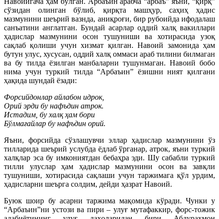
Навоийгача ҳам бўлган. Арбаъин арабча “арбаъ” яъни, “қирқ”
сўзидан олинган бўлиб, қирқта машҳур, саҳиҳ ҳадис
мазмунини шеърий вазнда, аниқроғи, бир рубоийда ифодалаш
санъатини англатган. Бундай асарлар оддий халқ вакиллари
ҳадислар мазмунини осон тушуниши ва хотирасида узоқ
сақлаб қолиши учун хизмат қилган. Навоий замонида ҳам
бутун улус, хусусан, оддий халқ оммаси араб тилини билмаган
ва бу тилда ёзилган манбаларни тушунмаган. Навоий бобо
нима учун туркий тилда “Арбаъин” ёзишни ният қилгани
ҳақида шундай ёзади:
Форсийдонлар айлабон идрок,
Орий эрди бу нафъдин атрок.
Истадим, бу халқ ҳам бори
Бўлмағайлар бу нафъдин орий.
Яъни, форсийда сўзлашувчи эллар ҳадислар мазмунини ўз
тилларида шеърий услубда ёдлаб ўрганар, атрок, яъни туркий
халқлар эса бу имкониятдан бебаҳра эди. Шу сабабли туркий
тилли улуслар ҳам ҳадислар мазмунини осон ва завқли
тушуниши, хотирасида сақлаши учун таржимага қўл урдим,
ҳадисларни шеърга солдим, дейди ҳазрат Навоий.
Буюк шоир бу асарни таржима мақомида кўради. Чунки у
“Арбаъин”ни устози ва пири – улуғ мутафаккир, форс-тожик
адабиётининг улуғ даҳоларидан бири Абдураҳмон