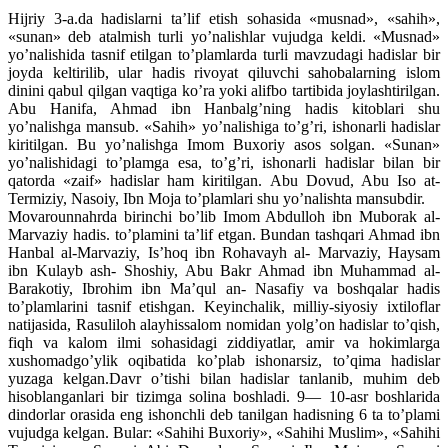
Hijriy
3-a.da hadislarni ta’lif etish sohasida «musnad», «sahih»,
«sunan» deb atalmish turli yo’nalishlar vujudga keldi. «Musnad»
yo’nalishida tasnif etilgan to’plamlarda turli mavzudagi hadislar bir
joyda keltirilib, ular hadis rivoyat qiluvchi sahobalarning islom
dinini qabul qilgan vaqtiga ko’ra yoki alifbo tartibida joylashtirilgan.
Abu Hanifa, Ahmad ibn Hanbalg’ning hadis kitoblari shu
yo’nalishga mansub. «Sahih» yo’nalishiga to’g’ri, ishonarli hadislar
kiritilgan. Bu yo’nalishga Imom Buxoriy asos solgan. «Sunan»
yo’nalishidagi to’plamga esa, to’g’ri, ishonarli hadislar bilan bir
qatorda «zaif» hadislar ham kiritilgan. Abu Dovud, Abu Iso at-
Termiziy, Nasoiy, Ibn Moja to’plamlari shu yo’nalishta mansubdir.
Movarounnahrda birinchi bo’lib Imom Abdulloh ibn Muborak al-
Marvaziy hadis. to’plamini ta’lif etgan. Bundan tashqari Ahmad ibn
Hanbal al-Marvaziy, Is’hoq ibn Rohavayh al- Marvaziy, Haysam
ibn Kulayb ash- Shoshiy, Abu Bakr Ahmad ibn Muhammad al-
Barakotiy, Ibrohim ibn Ma’qul an- Nasafiy va boshqalar hadis
to’plamlarini tasnif etishgan. Keyinchalik, milliy-siyosiy ixtiloflar
natijasida, Rasuliloh alayhissalom nomidan yolg’on hadislar to’qish,
fiqh va kalom ilmi sohasidagi ziddiyatlar, amir va hokimlarga
xushomadgo’ylik oqibatida ko’plab ishonarsiz, to’qima hadislar
yuzaga kelgan.Davr o’tishi bilan hadislar tanlanib, muhim deb
hisoblanganlari bir tizimga solina boshladi. 9— 10-asr boshlarida
dindorlar orasida eng ishonchli deb tanilgan hadisning 6 ta to’plami
vujudga kelgan. Bular: «Sahihi Buxoriy», «Sahihi Muslim», «Sahihi