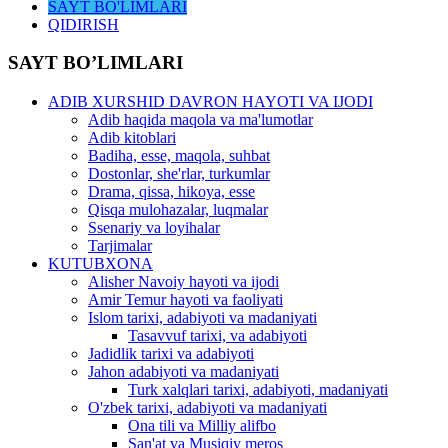
SAYT BO'LIMLARI
QIDIRISH
SAYT BO’LIMLARI
ADIB XURSHID DAVRON HAYOTI VA IJODI
Adib haqida maqola va ma'lumotlar
Adib kitoblari
Badiha, esse, maqola, suhbat
Dostonlar, she'rlar, turkumlar
Drama, qissa, hikoya, esse
Qisqa mulohazalar, luqmalar
Ssenariy va loyihalar
Tarjimalar
KUTUBXONA
Alisher Navoiy hayoti va ijodi
Amir Temur hayoti va faoliyati
Islom tarixi, adabiyoti va madaniyati
Tasavvuf tarixi, va adabiyoti
Jadidlik tarixi va adabiyoti
Jahon adabiyoti va madaniyati
Turk xalqlari tarixi, adabiyoti, madaniyati
O'zbek tarixi, adabiyoti va madaniyati
Ona tili va Milliy alifbo
San'at va Musiqiy meros