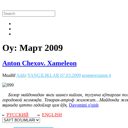
Oy:
Март 2009
Anton Chexov. Xameleon
Muallif
Adib
:
YANGILIKLAR
07.03.2009
комментария 4
Бозор майдонидан янги шинел кийган, тугунча кўтарган пол
городовой келмоқда. Теварак-атроф жимжит…Майдонда жон ас
яқинида ҳатто гадойлар ҳам йўқ.
Davomini o'qish
РУССКИЙ
ENGLISH