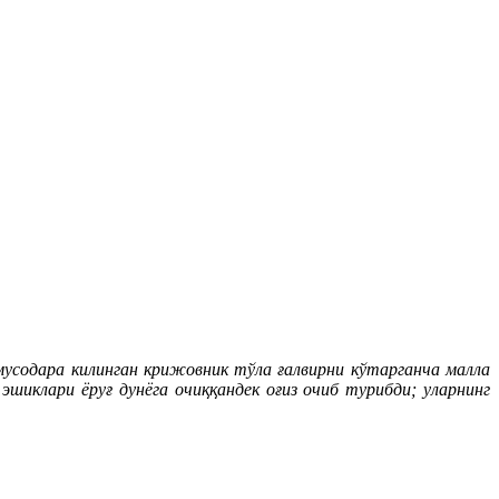
усодара килинган крижовник тўла ғалвирни кўтарганча малла
иклари ёруғ дунёга очиққандек оғиз очиб турибди; уларнинг