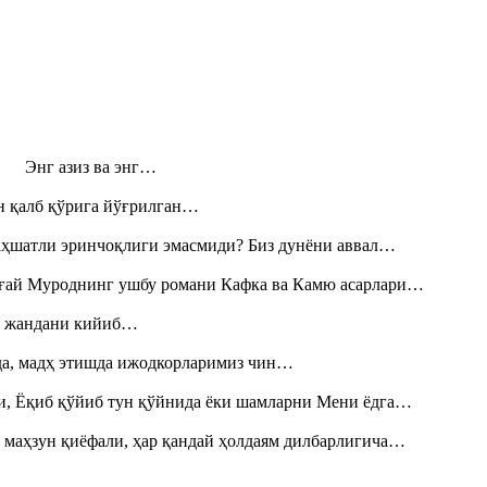
н! Энг азиз ва энг…
н қалб қўрига йўғрилган…
аҳшатли эринчоқлиги эмасмиди? Биз дунёни аввал…
Тоғай Муроднинг ушбу романи Кафка ва Камю асарлари…
», жандани кийиб…
шда, мадҳ этишда ижодкорларимиз чин…
и, Ёқиб қўйиб тун қўйнида ёки шамларни Мени ёдга…
 маҳзун қиёфали, ҳар қандай ҳолдаям дилбарлигича…