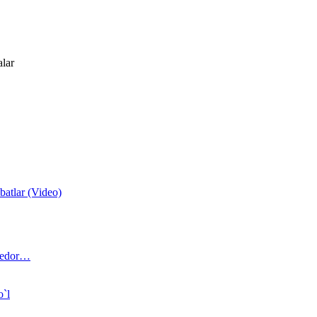
alar
atlar (Video)
 bedor…
o`l