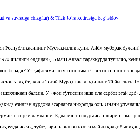
 va suvratiga chizgilar) & Tilak Jo’ra xotirasiga bag’ishlov
тон Республикасининг Мустақиллик куни. Айём муборак бўлси
970 йиллиги олдидан (15 май) Аввал тафаккурда туғилиб, кейи
кон беради? Ўз қафасимизни яратишгами? Тил инсоннинг энг д
истон халқ ёзувчиси Тоғай Мурод таваллудининг 70 йиллиги 
оҳликдан баланд. У «жон тўтисини ишқ ила сарбоз этай деб
ақида ёзилган дурдона асарларга ниҳоятда бой. Онани улуғла
урмисан сирли дамларни, Ёдларингга олурмисан ширин ғамларн
ҳоятда иссиқ, туйғулари паришон юзига майин қалқиб чиққан,