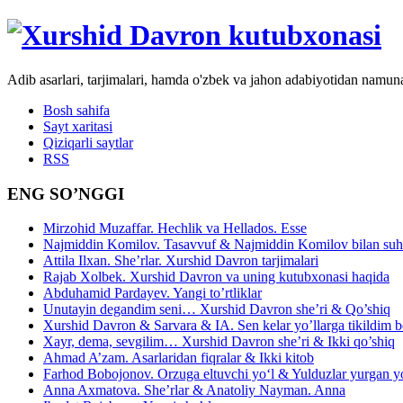
Adib asarlari, tarjimalari, hamda o'zbek va jahon adabiyotidan namun
Bosh sahifa
Sayt xaritasi
Qiziqarli saytlar
RSS
ENG SO’NGGI
Mirzohid Muzaffar. Hechlik va Hellados. Esse
Najmiddin Komilov. Tasavvuf & Najmiddin Komilov bilan suhb
Attila Ilxan. She’rlar. Xurshid Davron tarjimalari
Rajab Xolbek. Xurshid Davron va uning kutubxonasi haqida
Abduhamid Pardayev. Yangi to’rtliklar
Unutayin degandim seni… Xurshid Davron she’ri & Qo’shiq
Xurshid Davron & Sarvara & IA. Sen kelar yo’llarga tikildim
Xayr, dema, sevgilim… Xurshid Davron she’ri & Ikki qo’shiq
Ahmad A’zam. Asarlaridan fiqralar & Ikki kitob
Farhod Bobojonov. Orzuga eltuvchi yo‘l & Yulduzlar yurgan y
Anna Axmatova. She’rlar & Anatoliy Nayman. Anna