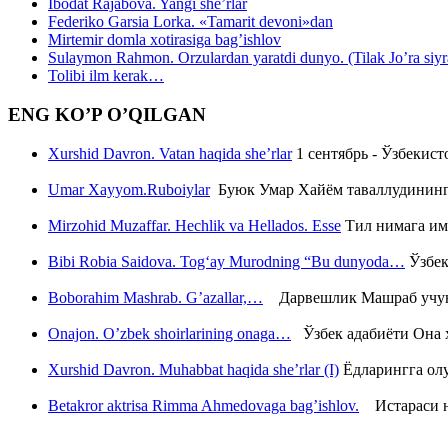
Ibodat Rajabova. Yangi she’rlar
Federiko Garsia Lorka. «Tamarit devoni»dan
Mirtemir domla xotirasiga bag’ishlov
Sulaymon Rahmon. Orzulardan yaratdi dunyo. (Tilak Jo’ra siyrati
Tolibi ilm kerak…
ENG KO’P O’QILGAN
Xurshid Davron. Vatan haqida she’rlar
1 сентябрь - Ўзбекис
Umar Xayyom.Ruboiylar
Буюк Умар Хайём таваллудининг 
Mirzohid Muzaffar. Hechlik va Hellados. Esse
Тил нимага им
Bibi Robia Saidova. Tog‘ay Murodning “Bu dunyoda…
Ўзбек
Boborahim Mashrab. G’azallar,…
Дарвешлик Машраб учун ш
Onajon. O’zbek shoirlarining onaga…
Ўзбек адабиёти Она ҳ
Xurshid Davron. Muhabbat haqida she’rlar (I)
Ёдларингга ол
Betakror aktrisa Rimma Ahmedovaga bag’ishlov.
Истараси ни