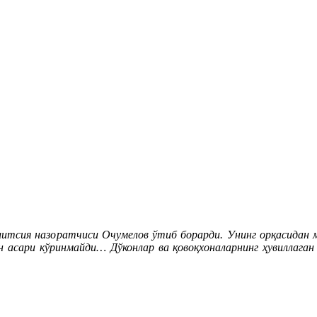
итсия назоратчиси Очумелов ўтиб борарди. Унинг орқасидан м
ари кўринмайди… Дўконлар ва қовоқхоналарнинг ҳувиллаган эш