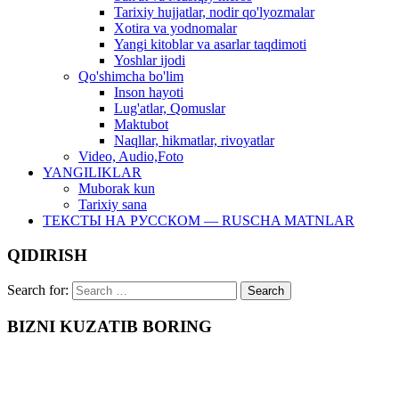
Tarixiy hujjatlar, nodir qo'lyozmalar
Xotira va yodnomalar
Yangi kitoblar va asarlar taqdimoti
Yoshlar ijodi
Qo'shimcha bo'lim
Inson hayoti
Lug'atlar, Qomuslar
Maktubot
Naqllar, hikmatlar, rivoyatlar
Video, Audio,Foto
YANGILIKLAR
Muborak kun
Tarixiy sana
ТЕКСТЫ НА РУССКОМ — RUSCHA MATNLAR
QIDIRISH
Search for:
BIZNI KUZATIB BORING