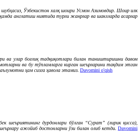
ри шубҳасиз, Ўзбекистон халқ шоири Усмон Азимовдир. Шоир илк
ҳамда англатиш ниятида турли жанрлар ва шаклларда асарлар
ари ва улар боғлиқ тадқиқотлари билан таништиришни давом
умотларни ва бу тўпламларга кирган шеърларини тақдим этган
маълумотни ҳам сизга ҳавола этамиз.
Davomini o'qish
ек шеъриятининг дурдонлари бўлган “Сурат” (лирик қисса),
шеърлару ажойиб достонларни ўзи билан олиб кетди.
Davomini