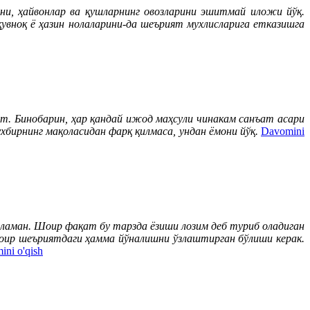
, ҳайвонлар ва қушларнинг овозларини эшитмай иложи йўқ.
қувноқ ё ҳазин нолаларини-да шеърият мухлисларига етказишга
т. Бинобарин, ҳар қандай ижод маҳсули чинакам санъат асари
хбирнинг мақоласидан фарқ қилмаса, ундан ёмони йўқ.
Davomini
иламан. Шоир фақат бу тарзда ёзиши лозим деб туриб оладиган
шоир шеъриятдаги ҳамма йўналишни ўзлаштирган бўлиши керак.
ni o'qish