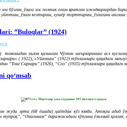
га эга бўлган, ўзига хос поэтик олам яратган ижодкорлардан би
 уйғотиш, ўзига келтириш, хушёр торттириш, ўзлигини англаш 
lari: ”Buloqlar” (1924)
 yo'q
 томонидан эълон қилинган Чўлпон шеърларининг асл нусхал
оирлари» ( 1922), «Уйғониш” (1922) тўпламлари ҳақидаги маъл
ндин “Тонг Сирлари” (1926), “Соз” (1935) тўпламлари ҳақидаги 
ni qo‘msab
Устоз Миртемир таваллудининг 105 йиллиги олдидан
н жуда эрта (68 ёшида) ҳаётдан кўз юмди. Атоқли адиб ўзб
 тупроқ”, “Онагинам” даражасидаги кўпгина ёзилмай қолган, 