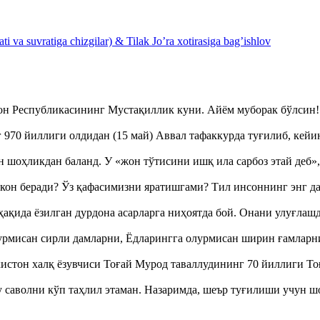
 va suvratiga chizgilar) & Tilak Jo’ra xotirasiga bag’ishlov
тон Республикасининг Мустақиллик куни. Айём муборак бўлси
970 йиллиги олдидан (15 май) Аввал тафаккурда туғилиб, кейи
оҳликдан баланд. У «жон тўтисини ишқ ила сарбоз этай деб
кон беради? Ўз қафасимизни яратишгами? Тил инсоннинг энг д
ақида ёзилган дурдона асарларга ниҳоятда бой. Онани улуғла
урмисан сирли дамларни, Ёдларингга олурмисан ширин ғамларн
истон халқ ёзувчиси Тоғай Мурод таваллудининг 70 йиллиги 
аволни кўп таҳлил этаман. Назаримда, шеър туғилиши учун 