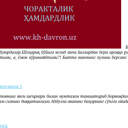
Бол
 буюрдилар.Шоҳариқ бўйига келиб анча йиллардан бери ароққа ру
бтими, а, ёмон кўринаябтими?! Битта винонинг пулини берсанг 
ентариев 5
иповнинг янги шеърлари билан мунтазам таништириб бормоқдам
ам сизнинг диққатингизга Абдулла аканинг баҳорнинг сўнгги ойи
 yo'q