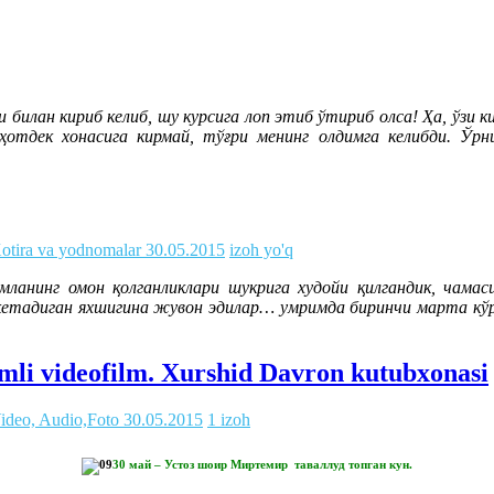
билан кириб келиб, шу курсига лоп этиб ўтириб олса! Ҳа, ўзи ки
отдек хонасига кирмай, тўғри менинг олдимга келибди. Ўр
otira va yodnomalar
30.05.2015
izoh yo'q
мланинг омон қолганликлари шукрига худойи қилгандик, чам
 кетадиган яхшигина жувон эдилар… умримда биринчи марта кўри
smli videofilm. Xurshid Davron kutubxonasi
ideo, Audio,Foto
30.05.2015
1 izoh
30 май – Устоз шоир Миртемир таваллуд топган кун.