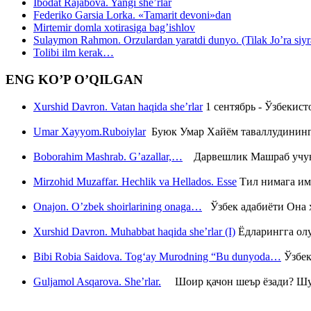
Ibodat Rajabova. Yangi she’rlar
Federiko Garsia Lorka. «Tamarit devoni»dan
Mirtemir domla xotirasiga bag’ishlov
Sulaymon Rahmon. Orzulardan yaratdi dunyo. (Tilak Jo’ra siyrati
Tolibi ilm kerak…
ENG KO’P O’QILGAN
Xurshid Davron. Vatan haqida she’rlar
1 сентябрь - Ўзбекис
Umar Xayyom.Ruboiylar
Буюк Умар Хайём таваллудининг 
Boborahim Mashrab. G’azallar,…
Дарвешлик Машраб учун ш
Mirzohid Muzaffar. Hechlik va Hellados. Esse
Тил нимага им
Onajon. O’zbek shoirlarining onaga…
Ўзбек адабиёти Она ҳ
Xurshid Davron. Muhabbat haqida she’rlar (I)
Ёдларингга ол
Bibi Robia Saidova. Tog‘ay Murodning “Bu dunyoda…
Ўзбек
Guljamol Asqarova. She’rlar.
Шоир қачон шеър ёзади? Шу с