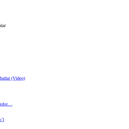
alar
atlar (Video)
 bedor…
o`l