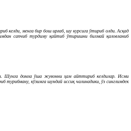
риб келди, менга бир бош ирғаб, шу курсига ўтириб олди. Асқад
нимдан сапчиб турдиму қайтиб ўтиришни билмай қаловланиб
аси. Шунга домла ўша жувонни ҳам айттириб келдилар. Исми
б турибману, кўзимга шундай иссиқ чалинадики, ўз синглимдек