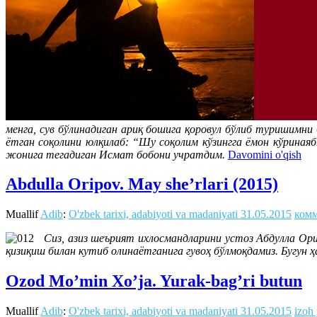
менга, сув бўлинадиган ариқ бошига қоровул бўлиб туришимни
ётган соқолини юлқилаб: “Шу соқолим кўзингга ёмон кўриная
жонига тегадиган Исмат бобони учратдим.
Davomini o'qish
Abdulla Oripov. May she’rlari (2015)
Muallif
Adib
:
O'zbek tarixi, adabiyoti va madaniyati
31.05.2015
комм
Сиз, азиз шеърият ихлосмандларини устоз Абдулла Ор
қизиқиш билан кутиб олинаётганига гувоҳ бўлмоқдамиз. Бугун ҳ
Ozod Mo’min Xo’ja. Yurak-bag’ri butun
Muallif
Adib
:
O'zbek tarixi, adabiyoti va madaniyati
31.05.2015
izoh