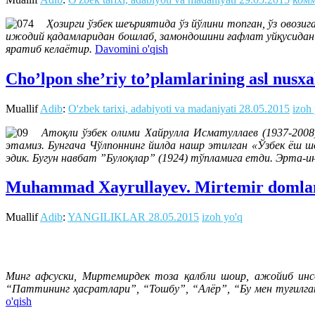
Ҳозирги ўзбек шеъриятида ўз йўлини топган, ўз овози
ижодий қадамларидан бошлаб, замондошини ғафлат уйқусидан
яратиб келаётир.
Davomini o'qish
Cho’lpon she’riy to’plamlarining asl nusxa
Muallif
Adib
:
O'zbek tarixi, adabiyoti va madaniyati
28.05.2015
izoh
Атоқли ўзбек олими Хайрулла Исматуллаев (1937-2008)
этамиз. Бунгача Чўлпоннинг йилда нашр этилган «Ўзбек ёш ш
эдик. Бугун навбат ”Булоқлар” (1924) тўпламига етди. Эрта-и
Muhammad Xayrullayev. Mirtemir domla
Muallif
Adib
:
YANGILIKLAR
28.05.2015
izoh yo'q
Минг афсуски, Миртемирдек тоза қалбли шоир, ажойиб инсо
“Паттининг ҳасратлари”, “Тошбу”, “Алёр”, “Бу мен туғилган
o'qish