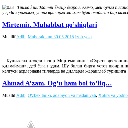
Тинмай шиддатли ёмғир ёғарди. Аммо, мен бунга писанд
у ерда юрагимга, унинг яраларга малҳам бўла оладиган бир кимс
Mirtemir. Muhabbat qo’shiqlari
Muallif
Adib
:
Muborak kun
30.05.2015
izoh yo'q
Куни-кеча атоқли шоир Миртемирнинг «Сурат» достонини та
қилмайман», деб ёзган эдим. Шу билан бирга устоз шоирнин
келгуси асрлардаям тилларда ва дилларда жаранглаб туриши
Ahmad A’zam. Og’u ham bol to’liq…
Muallif
Adib
:
O'zbek tarixi, adabiyoti va madaniyati
,
Xotira va yodno