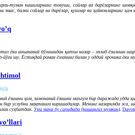
-туман кишиларнинг товуши, сойлар ва дарёларнинг шовқини
эмас, балки сойлар ва дарёлар, қушлар ва ҳайвонларнинг ҳам 
yo’q
тал ёки анъанавий бўлишидан қатъи назар – эплаб ёзилиши шар
йўғи шу. Ёстиқдай роман ёзганинг билан у оддий хроника ёки му
ehtimol
 yo'q
авий ёзишни ҳам, замонавий ёзишни маълум бир даражада удда қ
ган бир услубни мақташга киришадилар. Менинг назаримда эса, 
билан суҳбатдан.
Уни мана бу саҳифада ўқишингиз мумкин
).
Davomi
yo’llari
ентария 2