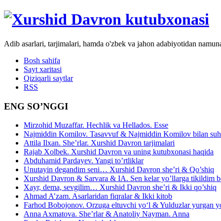
Adib asarlari, tarjimalari, hamda o'zbek va jahon adabiyotidan namun
Bosh sahifa
Sayt xaritasi
Qiziqarli saytlar
RSS
ENG SO’NGGI
Mirzohid Muzaffar. Hechlik va Hellados. Esse
Najmiddin Komilov. Tasavvuf & Najmiddin Komilov bilan suhb
Attila Ilxan. She’rlar. Xurshid Davron tarjimalari
Rajab Xolbek. Xurshid Davron va uning kutubxonasi haqida
Abduhamid Pardayev. Yangi to’rtliklar
Unutayin degandim seni… Xurshid Davron she’ri & Qo’shiq
Xurshid Davron & Sarvara & IA. Sen kelar yo’llarga tikildim
Xayr, dema, sevgilim… Xurshid Davron she’ri & Ikki qo’shiq
Ahmad A’zam. Asarlaridan fiqralar & Ikki kitob
Farhod Bobojonov. Orzuga eltuvchi yo‘l & Yulduzlar yurgan y
Anna Axmatova. She’rlar & Anatoliy Nayman. Anna