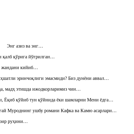
н! Энг азиз ва энг…
н қалб қўрига йўғрилган…
», жандани кийиб…
аҳшатли эринчоқлиги эмасмиди? Биз дунёни аввал…
шда, мадҳ этишда ижодкорларимиз чин…
и, Ёқиб қўйиб тун қўйнида ёки шамларни Мени ёдга…
Тоғай Муроднинг ушбу романи Кафка ва Камю асарлари…
шоир руҳини…