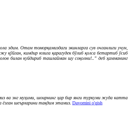
а эдим. Отам томорқамиздаги экинларга сув очганлиги учун,
жу қўйган, кимдир юзига қарагудек бўлиб қолса бетартиб ўсиб
олов билан куйдириб ташлайман шу соқолни!..” деб ҳамманинг
из ва энг муҳими, шоирнинг ҳар бир янги туркуми жуда катта
да ёзган шеърларини тақдим этамиз.
Davomini o'qish