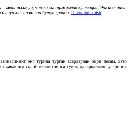
 – мени иссиқ уй, чой ва хотиржамлик кутмоқда. Энг асосийси,
 бутун қилган ва яна бутун қилади.
Davomini o'qish
инасининг энг тўрида турган асарлардан бири десам, хато
и ҳаяжонга солиб келаётганига гувоҳ бўларканман, уларнинг