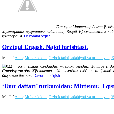
Бир куни Миртемир домла ўз оёғи 
Мухторнинг муҳташам кабинети, Ваҳоб Рўзиматовнинг ҳайҳ
қолавердим.
Davomini o'qish
Orziqul Ergash. Najot farishtasi.
Muallif
Adib
:
Muborak kun
,
O'zbek tarixi, adabiyoti va madaniyati
,
X
Кўп ўтмай қандайдир маърака қилдик. Ҳайтовур до
Санобархон эди. Кўҳликкина… Ҳа, эсладим, худди сизга ўхшаб
бағримга босдим.
Davomini o'qish
‘Umr daftari’ turkumidan: Mirtemir. 3 qi
Muallif
Adib
:
Muborak kun
,
O'zbek tarixi, adabiyoti va madaniyati
,
V