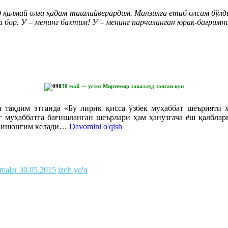
 қилмай олға қадам ташлайверардим. Манзилга етиб олсам бўлди
а бор. У – менинг бахтим! У – менинг парчаланган юрак-бағримни
30 май — устоз Миртемир таваллуд топган кун
қдим этганда «Бу лирик қисса ўзбек муҳаббат шеърияти хаз
г муҳаббатга бағишланган шеърлари ҳам ҳанузгача ёш қалбларн
га ишонгим келади…
Davomini o'qish
malar
30.05.2015
izoh yo'q