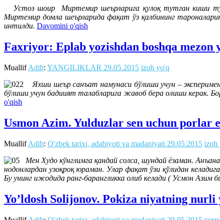
Устоз шоир Миртемир шеърларига қулоқ тутган киши турли
Миртемир домла шеърларида фақат ўз қалбининг тароналарини 
интилди.
Davomini o'qish
Faxriyor: Eplab yozishdan boshqa mezon 
Muallif
Adib
:
YANGILIKLAR
29.05.2015
izoh yo'q
Яхши шеър санъат намунаси бўлиши учун – эксперимен
бўлиши учун бадиият талабларига жавоб бера олиши керак. Бор-
o'qish
Usmon Azim. Yulduzlar sen uchun porlar 
Muallif
Adib
:
O'zbek tarixi, adabiyoti va madaniyati
29.05.2015
izoh
Мен Худо кўнглимга қандай солса, шундай ёзаман. Анъан
нодонлардан узоқроқ юраман. Улар фақат ўзи қўлидан келади
Бу унинг ижодида ранг-барангликка олиб келади ( Усмон Азим 
Yo’ldosh Solijonov. Pokiza niyatning nurli 
Muallif
Adib
:
O'zbek tarixi, adabiyoti va madaniyati
29.05.2015
комм