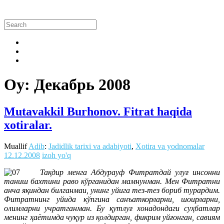
Oy:
Декабрь 2008
Mutavakkil Burhonov. Fitrat haqida
xotiralar.
Muallif
Adib
:
Jadidlik tarixi va adabiyoti
,
Xotira va yodnomalar
12.12.2008
izoh yo'q
Тақдир менга Абдурауф Фитратдай улуғ инсонни
таниш бахтини раво кўрганидан мамнунман. Мен Фитратни
анча яқиндан билганмаи, унинг уйига тез-тез бориб турардим.
Фитратнинг уйида кўпгина санъаткорларни, шоирларни,
олимларни учратганман. Бу қутлуғ хонадондаги суҳбатлар
менинг ҳаётимда чуқур из қолдирган, фикрим уйғонган, савиям