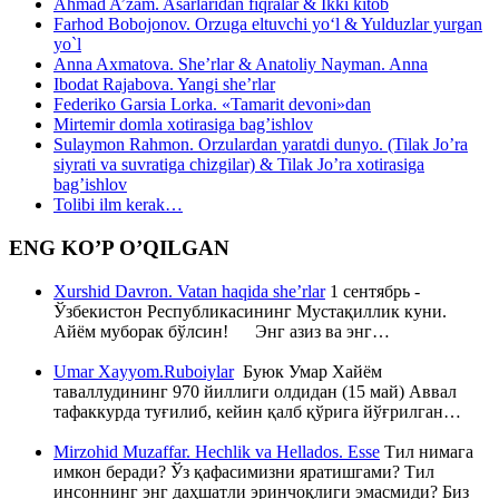
Ahmad A’zam. Asarlaridan fiqralar & Ikki kitob
Farhod Bobojonov. Orzuga eltuvchi yo‘l & Yulduzlar yurgan
yo`l
Anna Axmatova. She’rlar & Anatoliy Nayman. Anna
Ibodat Rajabova. Yangi she’rlar
Federiko Garsia Lorka. «Tamarit devoni»dan
Mirtemir domla xotirasiga bag’ishlov
Sulaymon Rahmon. Orzulardan yaratdi dunyo. (Tilak Jo’ra
siyrati va suvratiga chizgilar) & Tilak Jo’ra xotirasiga
bag’ishlov
Tolibi ilm kerak…
ENG KO’P O’QILGAN
Xurshid Davron. Vatan haqida she’rlar
1 сентябрь -
Ўзбекистон Республикасининг Мустақиллик куни.
Айём муборак бўлсин! Энг азиз ва энг…
Umar Xayyom.Ruboiylar
Буюк Умар Хайём
таваллудининг 970 йиллиги олдидан (15 май) Аввал
тафаккурда туғилиб, кейин қалб қўрига йўғрилган…
Mirzohid Muzaffar. Hechlik va Hellados. Esse
Тил нимага
имкон беради? Ўз қафасимизни яратишгами? Тил
инсоннинг энг даҳшатли эринчоқлиги эмасмиди? Биз