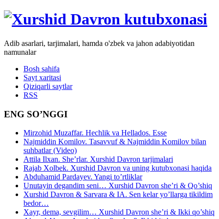
Adib asarlari, tarjimalari, hamda o'zbek va jahon adabiyotidan
namunalar
Bosh sahifa
Sayt xaritasi
Qiziqarli saytlar
RSS
ENG SO’NGGI
Mirzohid Muzaffar. Hechlik va Hellados. Esse
Najmiddin Komilov. Tasavvuf & Najmiddin Komilov bilan
suhbatlar (Video)
Attila Ilxan. She’rlar. Xurshid Davron tarjimalari
Rajab Xolbek. Xurshid Davron va uning kutubxonasi haqida
Abduhamid Pardayev. Yangi to’rtliklar
Unutayin degandim seni… Xurshid Davron she’ri & Qo’shiq
Xurshid Davron & Sarvara & IA. Sen kelar yo’llarga tikildim
bedor…
Xayr, dema, sevgilim… Xurshid Davron she’ri & Ikki qo’shiq