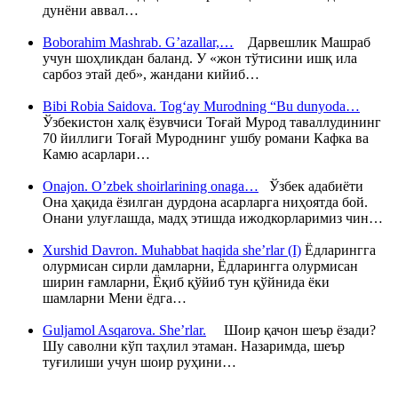
дунёни аввал…
Boborahim Mashrab. G’azallar,…
Дарвешлик Машраб
учун шоҳликдан баланд. У «жон тўтисини ишқ ила
сарбоз этай деб», жандани кийиб…
Bibi Robia Saidova. Tog‘ay Murodning “Bu dunyoda…
Ўзбекистон халқ ёзувчиси Тоғай Мурод таваллудининг
70 йиллиги Тоғай Муроднинг ушбу романи Кафка ва
Камю асарлари…
Onajon. O’zbek shoirlarining onaga…
Ўзбек адабиёти
Она ҳақида ёзилган дурдона асарларга ниҳоятда бой.
Онани улуғлашда, мадҳ этишда ижодкорларимиз чин…
Xurshid Davron. Muhabbat haqida she’rlar (I)
Ёдларингга
олурмисан сирли дамларни, Ёдларингга олурмисан
ширин ғамларни, Ёқиб қўйиб тун қўйнида ёки
шамларни Мени ёдга…
Guljamol Asqarova. She’rlar.
Шоир қачон шеър ёзади?
Шу саволни кўп таҳлил этаман. Назаримда, шеър
туғилиши учун шоир руҳини…