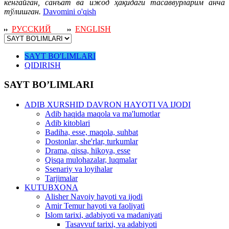
кенгайган, санъат ва ижод ҳақидаги тасаввурларим анча
тўлишган.
Davomini o'qish
РУССКИЙ
ENGLISH
SAYT BO'LIMLARI
QIDIRISH
SAYT BO’LIMLARI
ADIB XURSHID DAVRON HAYOTI VA IJODI
Adib haqida maqola va ma'lumotlar
Adib kitoblari
Badiha, esse, maqola, suhbat
Dostonlar, she'rlar, turkumlar
Drama, qissa, hikoya, esse
Qisqa mulohazalar, luqmalar
Ssenariy va loyihalar
Tarjimalar
KUTUBXONA
Alisher Navoiy hayoti va ijodi
Amir Temur hayoti va faoliyati
Islom tarixi, adabiyoti va madaniyati
Tasavvuf tarixi, va adabiyoti