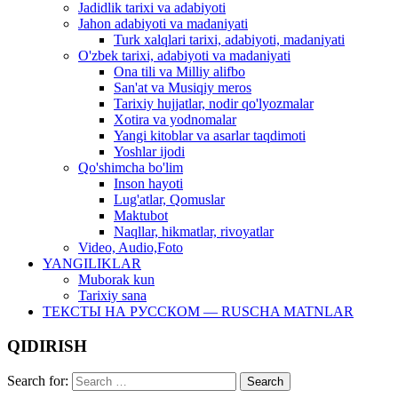
Jadidlik tarixi va adabiyoti
Jahon adabiyoti va madaniyati
Turk xalqlari tarixi, adabiyoti, madaniyati
O'zbek tarixi, adabiyoti va madaniyati
Ona tili va Milliy alifbo
San'at va Musiqiy meros
Tarixiy hujjatlar, nodir qo'lyozmalar
Xotira va yodnomalar
Yangi kitoblar va asarlar taqdimoti
Yoshlar ijodi
Qo'shimcha bo'lim
Inson hayoti
Lug'atlar, Qomuslar
Maktubot
Naqllar, hikmatlar, rivoyatlar
Video, Audio,Foto
YANGILIKLAR
Muborak kun
Tarixiy sana
ТЕКСТЫ НА РУССКОМ — RUSCHA MATNLAR
QIDIRISH
Search for: