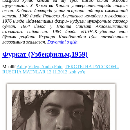
шаҳрига кўчиб келган ва шу ерда ижод билан жиддий
шуғулланган. У Кюсю ва Киото университетларида таҳсил
олган. Кейинги йилларда унинг асарлари, айниқса оммалашиб
кетган. 1949 йилда Рюноскэ Акутагава номидаги мукофотга,
1976 йилда «Миллатимиз фахри» нуфузли мукофотига сазовор
бўлган. 1964 йилда у Япония Санъат Академиясининг
аъзолигига сайланган. 1984 йилда «ПЭН-Клуб»нинг япон
бўлими раҳбари Ясунари Кавабатадан сўнг президентлик
лавозимини эгаллаган.
Davomini o'qish
Фуркат (Узбекфильм,1959)
Muallif
Adib
:
Video, Audio,Foto
,
ТЕКСТЫ НА РУССКОМ -
RUSCHA MATNLAR
12.11.2012
izoh yo'q