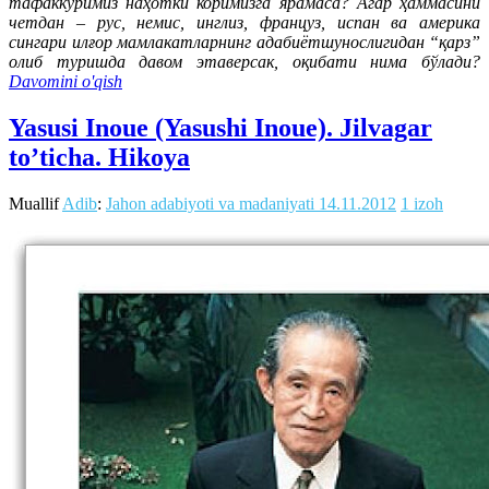
тафаккуримиз наҳотки коримизга ярамаса? Агар ҳаммасини
четдан – рус, немис, инглиз, француз, испан ва америка
сингари илғор мамлакатларнинг адабиётшунослигидан “қарз”
олиб туришда давом этаверсак, оқибати нима бўлади?
Davomini o'qish
Yasusi Inoue (Yasushi Inoue). Jilvagar
to’ticha. Hikoya
Muallif
Adib
:
Jahon adabiyoti va madaniyati
14.11.2012
1 izoh