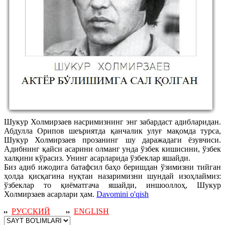
Шукур Холмирзаев насримизнинг энг забардаст адибларидан.
Абдулла Орипов шеъриятда қанчалик улуғ мақомда турса,
Шукур Холмирзаев прозанинг шу даражадаги ёзувчиси.
Адибнинг қайси асарини олманг унда ўзбек кишисини, ўзбек
халқини кўрасиз. Унинг асарларида ўзбеклар яшайди.
Биз адиб ижодига батафсил баҳо беришдан ўзимизни тийган
ҳолда қисқагина нуқтаи назаримизни шундай изоҳлаймиз:
ўзбеклар то қиёматгача яшайди, иншооллоҳ, Шукур
Холмирзаев асарлари ҳам.
Davomini o'qish
РУССКИЙ
ENGLISH