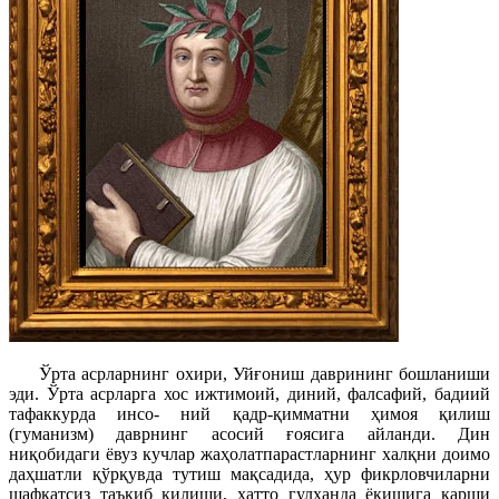
Ўрта асрларнинг охири, Уйғониш даврининг бошланиши
эди. Ўрта асрларга хос ижтимоий, диний, фалсафий, бадиий
тафаккурда инсо- ний қадр-қимматни ҳимоя қилиш
(гуманизм) даврнинг асосий ғоясига айланди. Дин
ниқобидаги ёвуз кучлар жаҳолатпарастларнинг халқни доимо
даҳшатли қўрқувда тутиш мақсадида, ҳур фикрловчиларни
шафқатсиз таъқиб қилиши, ҳатто гулханда ёқишига қарши