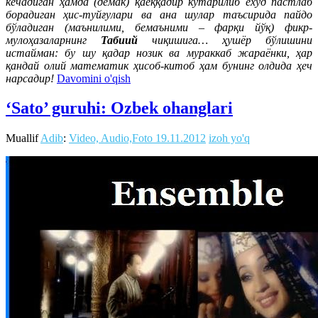
кечадиган ҳамда (демак) қаёққадир кўтарилиб ёхуд пастлаб
борадиган ҳис-туйғулари ва ана шулар таъсирида пайдо
бўладиган (маънилими, бемаъними – фарқи йўқ) фикр-
мулоҳазаларнинг
Табиий
чиқишига… ҳушёр бўлишини
истайман: бу шу қадар нозик ва мураккаб жараёнки, ҳар
қандай олий математик ҳисоб-китоб ҳам бунинг олдида ҳеч
нарсадир!
Davomini o'qish
‘Sato’ guruhi: Ozbek ohanglari
Muallif
Adib
:
Video, Audio,Foto
19.11.2012
izoh yo'q