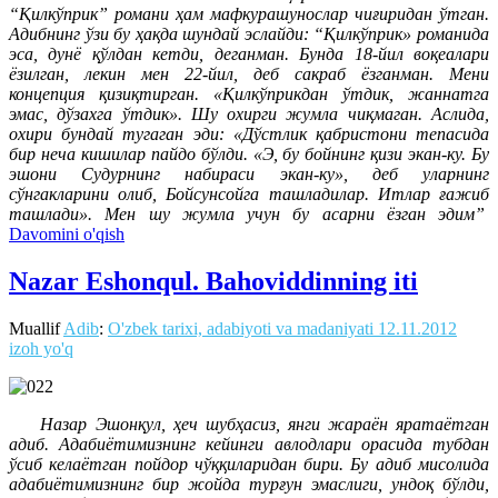
“Қилкўприк” романи ҳам мафкурашунослар чиғиридан ўтган.
Адибнинг ўзи бу ҳақда шундай эслайди: “Қилкўприк» романида
эса, дунё қўлдан кетди, деганман. Бунда 18-йил воқеалари
ёзилган, лекин мен 22-йил, деб сакраб ёзганман. Мени
концепция қизиқтирган. «Қилкўприкдан ўтдик, жаннатга
эмас, дўзахга ўтдик». Шу охирги жумла чиқмаган. Аслида,
охири бундай тугаган эди: «Дўстлик қабристони тепасида
бир неча кишилар пайдо бўлди. «Э, бу бойнинг қизи экан-ку. Бу
эшони Судурнинг набираси экан-ку», деб уларнинг
сўнгакларини олиб, Бойсунсойга ташладилар. Итлар ғажиб
ташлади». Мен шу жумла учун бу асарни ёзган эдим”
Davomini o'qish
Nazar Eshonqul. Bahoviddinning iti
Muallif
Adib
:
O'zbek tarixi, adabiyoti va madaniyati
12.11.2012
izoh yo'q
Назар Эшонқул, ҳеч шубҳасиз, янги жараён яратаётган
адиб. Адабиётимизнинг кейинги авлодлари орасида тубдан
ўсиб келаётган пойдор чўққиларидан бири. Бу адиб мисолида
адабиётимизнинг бир жойда турғун эмаслиги, ундоқ бўлди,