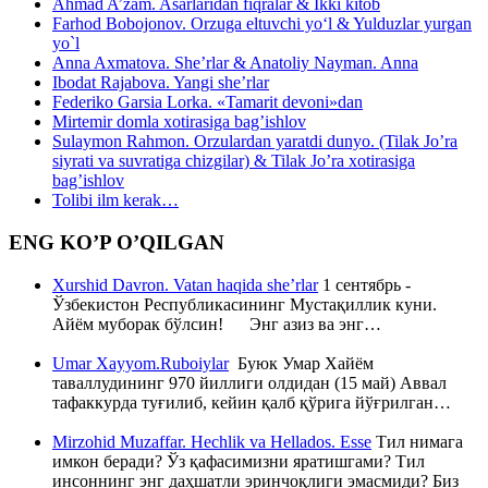
Ahmad A’zam. Asarlaridan fiqralar & Ikki kitob
Farhod Bobojonov. Orzuga eltuvchi yo‘l & Yulduzlar yurgan
yo`l
Anna Axmatova. She’rlar & Anatoliy Nayman. Anna
Ibodat Rajabova. Yangi she’rlar
Federiko Garsia Lorka. «Tamarit devoni»dan
Mirtemir domla xotirasiga bag’ishlov
Sulaymon Rahmon. Orzulardan yaratdi dunyo. (Tilak Jo’ra
siyrati va suvratiga chizgilar) & Tilak Jo’ra xotirasiga
bag’ishlov
Tolibi ilm kerak…
ENG KO’P O’QILGAN
Xurshid Davron. Vatan haqida she’rlar
1 сентябрь -
Ўзбекистон Республикасининг Мустақиллик куни.
Айём муборак бўлсин! Энг азиз ва энг…
Umar Xayyom.Ruboiylar
Буюк Умар Хайём
таваллудининг 970 йиллиги олдидан (15 май) Аввал
тафаккурда туғилиб, кейин қалб қўрига йўғрилган…
Mirzohid Muzaffar. Hechlik va Hellados. Esse
Тил нимага
имкон беради? Ўз қафасимизни яратишгами? Тил
инсоннинг энг даҳшатли эринчоқлиги эмасмиди? Биз