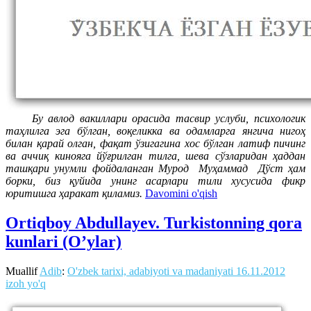
Бу авлод вакиллари орасида тасвир услуби, психологик
таҳлилга эга бўлган, воқеликка ва одамларга янгича нигоҳ
билан қарай олган, фақат ўзигагина хос бўлган латиф пичинг
ва аччиқ кинояга йўғрилган тилга, шева сўзларидан ҳаддан
ташқари унумли фойдаланган Мурод Муҳаммад Дўст ҳам
борки, биз қуйида унинг асарлари тили хусусида фикр
юритишга ҳаракат қиламиз.
Davomini o'qish
Ortiqboy Abdullayev. Turkistonning qora
kunlari (O’ylar)
Muallif
Adib
:
O'zbek tarixi, adabiyoti va madaniyati
16.11.2012
izoh yo'q