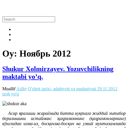
Oy:
Ноябрь 2012
Shukur Xolmirzayev. Yozuvchilikning
maktabi yo’q.
Muallif
Adib
:
O'zbek tarixi, adabiyoti va madaniyati
29.11.2012
izoh yo'q
Aсар яралиши жараёнида битта нуқтага жиддий эътибор
берилишини истайман: қаҳрамоннинг (қаҳрамонларнинг)
кўнглидан изма-из, босқичма-босқич ва узвий мунтазамликда