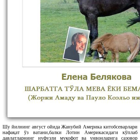
Шу йилнинг август ойида Жанубий Америка китобсеварлари
нафақат ўз ватани,балки Лотин Америкасидаги кўплаб
давлатларнинг нуфузли мукофот ва унвонларига сазовор