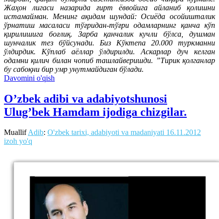
Жаҳон лигаси назарида ғирт ёввойига айланиб қолишни
истамайман. Менинг ақидам шундай: Осиёда осойишталик
ўрнатиш масаласи тўғридан-тўғри одамларнинг қанча кўп
қирилишига боғлиқ. Зарба қанчалик кучли бўлса, душман
шунчалик тез бўйсунади. Биз Кўктепа 20.000 туркманни
ўлдирдик. Кўплаб аёллар ўлдирилди. Аскарлар дуч келган
одамни қилич билан чопиб ташлайверишди. ”Тирик қолганлар
бу сабоқни бир умр унутмайдиган бўлади.
Davomini o'qish
O’zbek adibi va adabiyotshunosi
Ulug’bek Hamdam ijodiga chizgilar.
Muallif
Adib
:
O'zbek tarixi, adabiyoti va madaniyati
16.11.2012
izoh yo'q