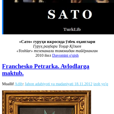
«Сато» гуруҳи ижросида ўзбек оҳанглари
Гуруҳ раҳбари Тоҳир Қўзиев
«Yoshlar» телеканали томонидан тайёрланган
2010 йил
Davomini o'qish
Franchesko Petrarka. Avlodlarga
maktub.
Muallif
Adib
:
Jahon adabiyoti va madaniyati
18.11.2012
izoh yo'q