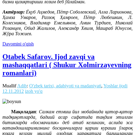
бизни қизиқтириши лозим деб ўйлайман.
Актёрлар:
Ёқуб Аҳмедов, Пётр Соболевский, Алла Ларионова,
Ҳамза Умаров, Раззоқ Ҳамроев, Пётр Любешкин, Л.
Колесников, Владимир Емельянов, Амин Турдиев, Николай
Розанцев, Обид Жалилов, Александр Хвиля, Машраб Юнусов,
Жўра Тожиев.
Davomini o'qish
Otabek Safarov. Ijod zavqi va
mashaqqatlari ( Shukur Xolmirzayevning
romanlari)
Muallif
Adib
:
O'zbek tarixi, adabiyoti va madaniyati
,
Yoshlar ijodi
12.11.2012
izoh yo'q
Мақоладан
:
Cалкам етмиш йил мобайнида қатор-қатор
тадқиқотларда, бадиий асар сифатида тақдим этилган
битикларда «босмачилик» деб атаб келинган, аслида эса
ватандошларимизнинг босқинчиларга қарши кураши ўлароқ
юзага келган миллий озодлик ҳаракатига бағишланган