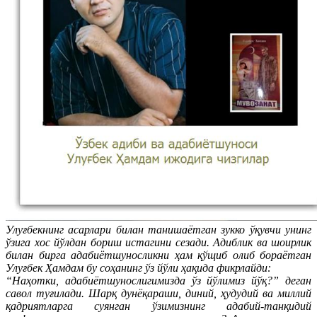
Улуғбекнинг асарлари билан танишаётган зукко ўқувчи унинг
ўзига хос йўлдан бориш истагини сезади. Адиблик ва шоирлик
билан бирга адабиётшуносликни ҳам қўщиб олиб бораётган
Улуғбек Ҳамдам бу соҳанинг ўз йўли ҳақида фикрлайди:
“Наҳотки, адабиётшунослигимизда ўз йўлимиз йўқ?” деган
савол туғилади. Шарқ дунёқараши, диний, ҳудудий ва миллий
қадриятларга суянган ўзимизнинг адабий-танқидий