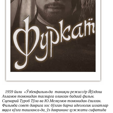
1959 йили «Ўзбекфильм»да таниқли режиссёр Йўлдош
Аъзамов томонидан тасвирга олинган бадиий фильм.
Сценарий Туроб Тўла ва Ю.Мелкумов томонидан ёзилган.
Фильмда совет даврига хос бўлган барча идеологик иллатлар
яққол кўзга ташланса-да, ўз даврининг ҳужжати сифатида