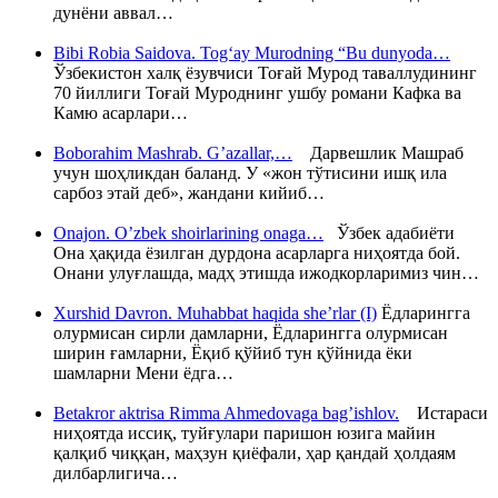
дунёни аввал…
Bibi Robia Saidova. Tog‘ay Murodning “Bu dunyoda…
Ўзбекистон халқ ёзувчиси Тоғай Мурод таваллудининг
70 йиллиги Тоғай Муроднинг ушбу романи Кафка ва
Камю асарлари…
Boborahim Mashrab. G’azallar,…
Дарвешлик Машраб
учун шоҳликдан баланд. У «жон тўтисини ишқ ила
сарбоз этай деб», жандани кийиб…
Onajon. O’zbek shoirlarining onaga…
Ўзбек адабиёти
Она ҳақида ёзилган дурдона асарларга ниҳоятда бой.
Онани улуғлашда, мадҳ этишда ижодкорларимиз чин…
Xurshid Davron. Muhabbat haqida she’rlar (I)
Ёдларингга
олурмисан сирли дамларни, Ёдларингга олурмисан
ширин ғамларни, Ёқиб қўйиб тун қўйнида ёки
шамларни Мени ёдга…
Betakror aktrisa Rimma Ahmedovaga bag’ishlov.
Истараси
ниҳоятда иссиқ, туйғулари паришон юзига майин
қалқиб чиққан, маҳзун қиёфали, ҳар қандай ҳолдаям
дилбарлигича…