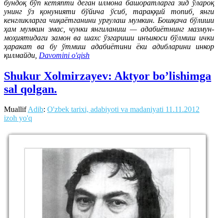
бундоқ бўп кетяпти деган илмона башоратларга зид ўлароқ
унинг ўз қонунияти бўйича ўсиб, тараққий топиб, янги
кенгликларга чиқаётганини урғулаш мумкин. Бошқача бўлиши
ҳам мумкин эмас, чунки янгиланиш — адабиётнинг мазмун-
моҳиятидаги замон ва шахс ўзгариши инъикоси бўлмиш ички
ҳаракат ва бу ўтмиш адабиётини ёки адибларини инкор
қилмайди,
Davomini o'qish
Shukur Xolmirzayev: Aktyor bo’lishimga
sal qolgan.
Muallif
Adib
:
O'zbek tarixi, adabiyoti va madaniyati
11.11.2012
izoh yo'q