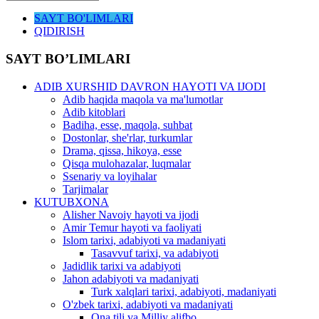
SAYT BO'LIMLARI
QIDIRISH
SAYT BO’LIMLARI
ADIB XURSHID DAVRON HAYOTI VA IJODI
Adib haqida maqola va ma'lumotlar
Adib kitoblari
Badiha, esse, maqola, suhbat
Dostonlar, she'rlar, turkumlar
Drama, qissa, hikoya, esse
Qisqa mulohazalar, luqmalar
Ssenariy va loyihalar
Tarjimalar
KUTUBXONA
Alisher Navoiy hayoti va ijodi
Amir Temur hayoti va faoliyati
Islom tarixi, adabiyoti va madaniyati
Tasavvuf tarixi, va adabiyoti
Jadidlik tarixi va adabiyoti
Jahon adabiyoti va madaniyati
Turk xalqlari tarixi, adabiyoti, madaniyati
O'zbek tarixi, adabiyoti va madaniyati
Ona tili va Milliy alifbo