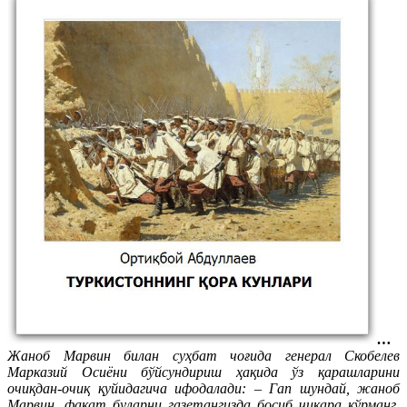
…
Жаноб Марвин билан суҳбат чоғида генерал Скобелев
Марказий Осиёни бўйсундириш ҳақида ўз қарашларини
очиқдан-очиқ қуйидагича ифодалади: – Гап шундай, жаноб
Марвин, фақат буларни газетангизда босиб чиқара кўрманг.