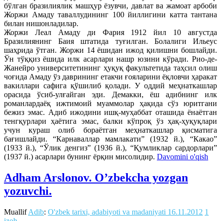
бўлган бразилиялик машҳур ёзувчи, давлат ва жамоат арбоби
Жоржи Амаду таваллудининг 100 йиллигини катта тантана
билан нишонладилар.
Жоржи Леал Амаду ди Фария 1912 йил 10 августда
Бразилиянинг Баия штатида туғилган. Болалиги Ильеус
шаҳрида ўтган. Жоржи 14 ёшидан ижод қилишни бошлайди.
Ўн тўққиз ёшида илк асарлари нашр юзини кўради. Рио-де-
Жанейро университетининг ҳуқуқ факультетида таҳсил олиш
чоғида Амаду ўз даврининг етакчи ғояларини ёқловчи ҳаракат
вакиллари сафига қўшилиб қолади. У оддий меҳнаткашлар
орасида ўсиб-улғайган эди. Демакки, ёш адибнинг илк
романлардаёқ ижтимоий муаммолар ҳақида сўз юритгани
бежиз эмас. Адиб ижодини ишқ-муҳаббат оташида ёнаётган
тенгқурлари ҳаётига эмас, балки кўпроқ ўз ҳақ-ҳуқуқлари
учун кураш олиб бораётган меҳнаткашлар қисматига
бағишлайди. “Карнаваллар мамлакати” (1932 й.), “Какао”
(1933 й.), “Ўлик денгиз” (1936 й.), “Қумликлар сардорлари”
(1937 й.) асарлари бунинг ёрқин мисолидир.
Davomini o'qish
Adham Arslonov. O’zbekcha yozgan
yozuvchi.
Muallif
Adib
:
O'zbek tarixi, adabiyoti va madaniyati
16.11.2012
1
izoh