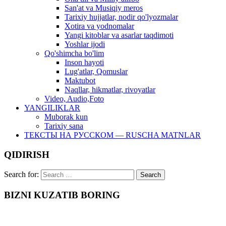
San'at va Musiqiy meros
Tarixiy hujjatlar, nodir qo'lyozmalar
Xotira va yodnomalar
Yangi kitoblar va asarlar taqdimoti
Yoshlar ijodi
Qo'shimcha bo'lim
Inson hayoti
Lug'atlar, Qomuslar
Maktubot
Naqllar, hikmatlar, rivoyatlar
Video, Audio,Foto
YANGILIKLAR
Muborak kun
Tarixiy sana
ТЕКСТЫ НА РУССКОМ — RUSCHA MATNLAR
QIDIRISH
Search for:
BIZNI KUZATIB BORING