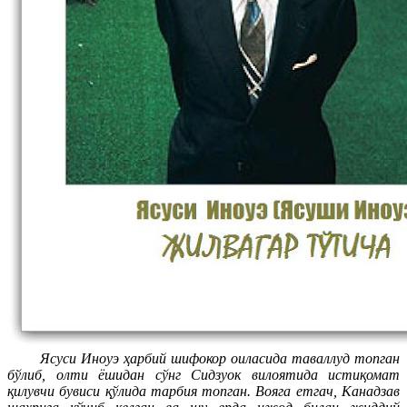
Ясуси Иноуэ ҳарбий шифокор оиласида таваллуд топган
бўлиб, олти ёшидан сўнг Сидзуок вилоятида истиқомат
қилувчи бувиси қўлида тарбия топган. Вояга етгач, Канадзав