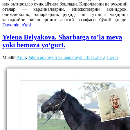
илк эътирозлар очиқ айтила бошлади. Қиролларни ва руҳоний
оталар — кардиналларни, епископларни ақл-идрок,
олижаноблик, элпарварлик руҳида иш тутишга чақириш
тараққийчи зиёлиларнинг асосий вазифаси бўлиб қолди.
Davomini o'qish
Yelena Belyakova. Sharbatga to’la meva
yoki bemaza yo’gurt.
Muallif
Adib
:
Jahon adabiyoti va madaniyati
18.11.2012
1 izoh