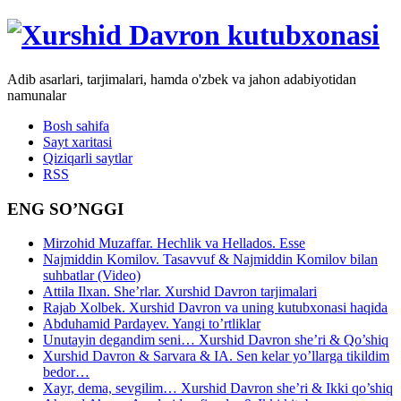
Adib asarlari, tarjimalari, hamda o'zbek va jahon adabiyotidan
namunalar
Bosh sahifa
Sayt xaritasi
Qiziqarli saytlar
RSS
ENG SO’NGGI
Mirzohid Muzaffar. Hechlik va Hellados. Esse
Najmiddin Komilov. Tasavvuf & Najmiddin Komilov bilan
suhbatlar (Video)
Attila Ilxan. She’rlar. Xurshid Davron tarjimalari
Rajab Xolbek. Xurshid Davron va uning kutubxonasi haqida
Abduhamid Pardayev. Yangi to’rtliklar
Unutayin degandim seni… Xurshid Davron she’ri & Qo’shiq
Xurshid Davron & Sarvara & IA. Sen kelar yo’llarga tikildim
bedor…
Xayr, dema, sevgilim… Xurshid Davron she’ri & Ikki qo’shiq