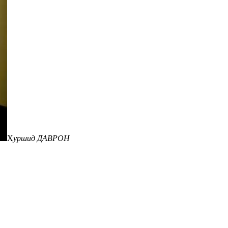
Х
уршид ДАВРОН