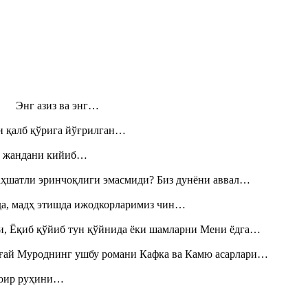
н! Энг азиз ва энг…
н қалб қўрига йўғрилган…
», жандани кийиб…
аҳшатли эринчоқлиги эмасмиди? Биз дунёни аввал…
шда, мадҳ этишда ижодкорларимиз чин…
и, Ёқиб қўйиб тун қўйнида ёки шамларни Мени ёдга…
Тоғай Муроднинг ушбу романи Кафка ва Камю асарлари…
шоир руҳини…