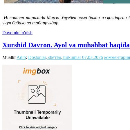
Инсоният тарихида Мирзо Улуғбек номи билан из қолдирган 
учун бебаҳо ва табаррукдир.
Davomini o'qish
Xurshid Davron. Ayol va muhabbat haqida 
Muallif
Adib
:
Dostonlar, she'rlar, turkumlar
07.03.2026
комментария