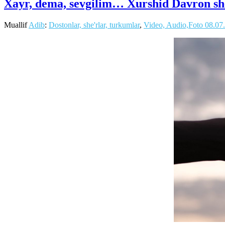
Xayr, dema, sevgilim… Xurshid Davron she
Muallif
Adib
:
Dostonlar, she'rlar, turkumlar
,
Video, Audio,Foto
08.07