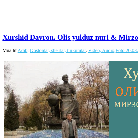
Xurshid Davron. Olis yulduz nuri & Mirzo
Muallif
Adib
:
Dostonlar, she'rlar, turkumlar
,
Video, Audio,Foto
20.03