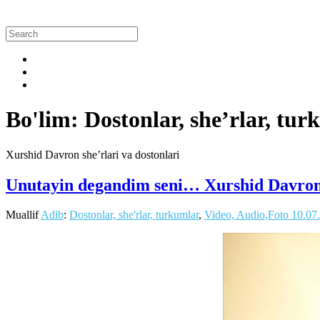
Bo'lim: Dostonlar, she’rlar, tu
Xurshid Davron she’rlari va dostonlari
Unutayin degandim seni… Xurshid Davron
Muallif
Adib
:
Dostonlar, she'rlar, turkumlar
,
Video, Audio,Foto
10.07