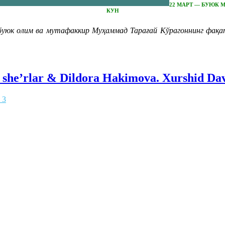
22 МАРТ — БУЮК 
КУН
буюк олим ва мутафаккир Муҳаммад Тарағай Кўрагоннинг фақат
she’rlar & Dildora Hakimova. Xurshid Davro
 3