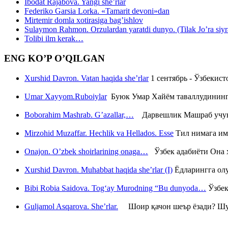
Ibodat Rajabova. Yangi she’rlar
Federiko Garsia Lorka. «Tamarit devoni»dan
Mirtemir domla xotirasiga bag’ishlov
Sulaymon Rahmon. Orzulardan yaratdi dunyo. (Tilak Jo’ra siyrati
Tolibi ilm kerak…
ENG KO’P O’QILGAN
Xurshid Davron. Vatan haqida she’rlar
1 сентябрь - Ўзбекис
Umar Xayyom.Ruboiylar
Буюк Умар Хайём таваллудининг 
Boborahim Mashrab. G’azallar,…
Дарвешлик Машраб учун ш
Mirzohid Muzaffar. Hechlik va Hellados. Esse
Тил нимага им
Onajon. O’zbek shoirlarining onaga…
Ўзбек адабиёти Она ҳ
Xurshid Davron. Muhabbat haqida she’rlar (I)
Ёдларингга ол
Bibi Robia Saidova. Tog‘ay Murodning “Bu dunyoda…
Ўзбек
Guljamol Asqarova. She’rlar.
Шоир қачон шеър ёзади? Шу с