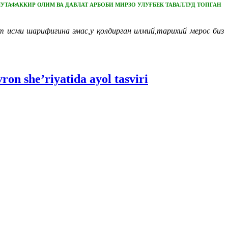
МУТАФАККИР ОЛИМ ВА ДАВЛАТ АРБОБИ МИРЗО УЛУҒБЕК ТАВАЛЛУД ТОПГАН
 исми шарифигина эмас,у қолдирган илмий,тарихий мерос биз
n she’riyatida ayol tasviri