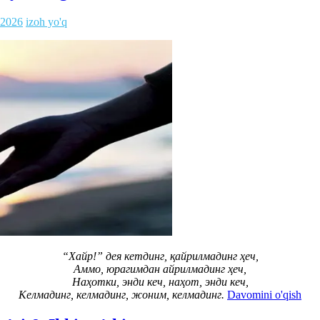
.2026
izoh yo'q
“Хайр!” дея кетдинг, қайрилмадинг ҳеч,
Аммо, юрагимдан айрилмадинг ҳеч,
Наҳотки, энди кеч, наҳот, энди кеч,
Келмадинг, келмадинг, жоним, келмадинг.
Davomini o'qish