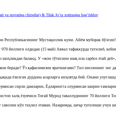
 va suvratiga chizgilar) & Tilak Jo’ra xotirasiga bag’ishlov
тон Республикасининг Мустақиллик куни. Айём муборак бўлси
970 йиллиги олдидан (15 май) Аввал тафаккурда туғилиб, кейи
оҳликдан баланд. У «жон тўтисини ишқ ила сарбоз этай деб
кон беради? Ўз қафасимизни яратишгами? Тил инсоннинг энг д
ақида ёзилган дурдона асарларга ниҳоятда бой. Онани улуғла
урмисан сирли дамларни, Ёдларингга олурмисан ширин ғамларн
истон халқ ёзувчиси Тоғай Мурод таваллудининг 70 йиллиги 
аволни кўп таҳлил этаман. Назаримда, шеър туғилиши учун 