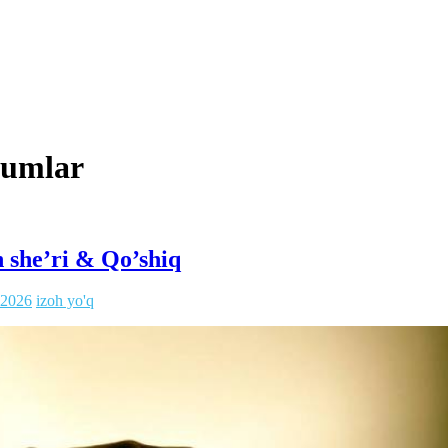
rkumlar
 she’ri & Qo’shiq
.2026
izoh yo'q