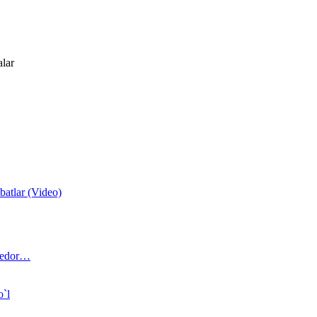
alar
atlar (Video)
 bedor…
o`l