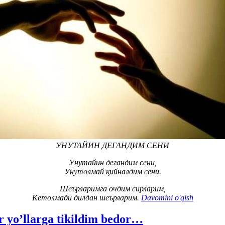
УНУТАЙИН ДЕГАНДИМ СЕНИ
Унутайин дегандим сени,
Унутолмай қийналдим сени.
Шеърларимга очдим сирларим,
Кетолмади дилдан шеърларим.
Davomini o'qish
 yo’llarga tikildim bedor…