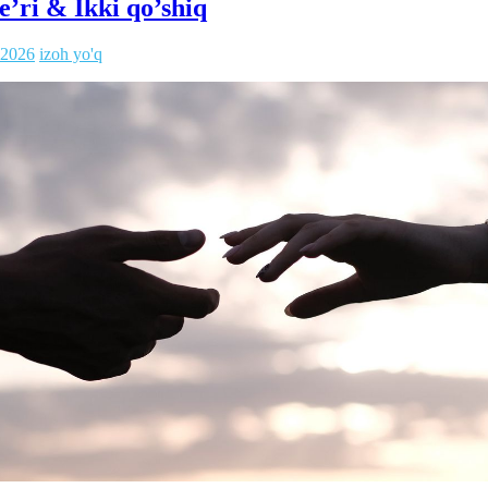
’ri & Ikki qo’shiq
.2026
izoh yo'q