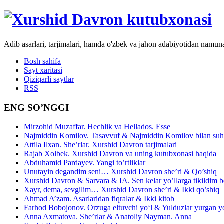
Adib asarlari, tarjimalari, hamda o'zbek va jahon adabiyotidan namun
Bosh sahifa
Sayt xaritasi
Qiziqarli saytlar
RSS
ENG SO’NGGI
Mirzohid Muzaffar. Hechlik va Hellados. Esse
Najmiddin Komilov. Tasavvuf & Najmiddin Komilov bilan suhb
Attila Ilxan. She’rlar. Xurshid Davron tarjimalari
Rajab Xolbek. Xurshid Davron va uning kutubxonasi haqida
Abduhamid Pardayev. Yangi to’rtliklar
Unutayin degandim seni… Xurshid Davron she’ri & Qo’shiq
Xurshid Davron & Sarvara & IA. Sen kelar yo’llarga tikildim
Xayr, dema, sevgilim… Xurshid Davron she’ri & Ikki qo’shiq
Ahmad A’zam. Asarlaridan fiqralar & Ikki kitob
Farhod Bobojonov. Orzuga eltuvchi yo‘l & Yulduzlar yurgan y
Anna Axmatova. She’rlar & Anatoliy Nayman. Anna