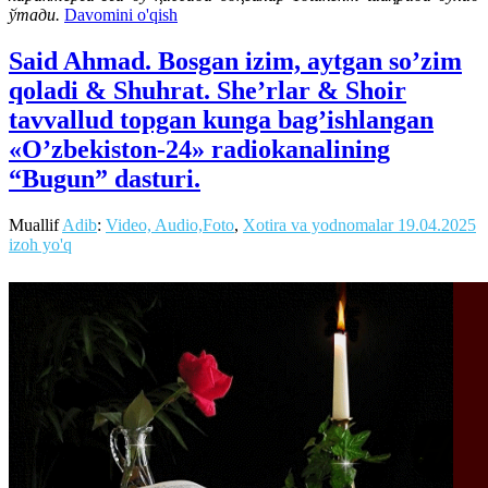
ўтади.
Davomini o'qish
Said Ahmad. Bosgan izim, aytgan so’zim
qoladi & Shuhrat. She’rlar & Shoir
tavvallud topgan kunga bag’ishlangan
«O’zbekiston-24» radiokanalining
“Bugun” dasturi.
Muallif
Adib
:
Video, Audio,Foto
,
Xotira va yodnomalar
19.04.2025
izoh yo'q