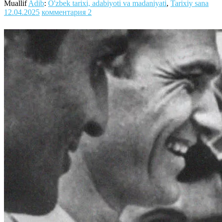
Muallif
Adib
:
O'zbek tarixi, adabiyoti va madaniyati
,
Tarixiy sana
12.04.2025
комментария 2