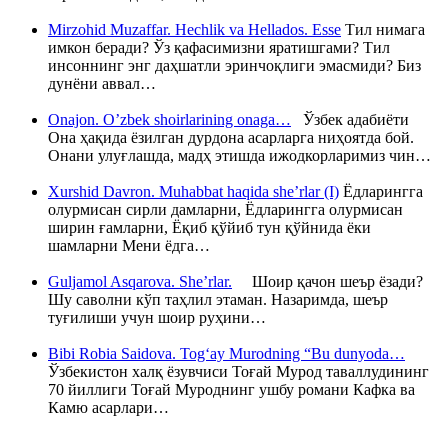
Mirzohid Muzaffar. Hechlik va Hellados. Esse
Тил нимага
имкон беради? Ўз қафасимизни яратишгами? Тил
инсоннинг энг даҳшатли эринчоқлиги эмасмиди? Биз
дунёни аввал…
Onajon. O’zbek shoirlarining onaga…
Ўзбек адабиёти
Она ҳақида ёзилган дурдона асарларга ниҳоятда бой.
Онани улуғлашда, мадҳ этишда ижодкорларимиз чин…
Xurshid Davron. Muhabbat haqida she’rlar (I)
Ёдларингга
олурмисан сирли дамларни, Ёдларингга олурмисан
ширин ғамларни, Ёқиб қўйиб тун қўйнида ёки
шамларни Мени ёдга…
Guljamol Asqarova. She’rlar.
Шоир қачон шеър ёзади?
Шу саволни кўп таҳлил этаман. Назаримда, шеър
туғилиши учун шоир руҳини…
Bibi Robia Saidova. Tog‘ay Murodning “Bu dunyoda…
Ўзбекистон халқ ёзувчиси Тоғай Мурод таваллудининг
70 йиллиги Тоғай Муроднинг ушбу романи Кафка ва
Камю асарлари…