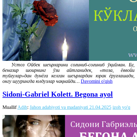
Устоз Ойбек шеърларини соғиниб-соғиниб ўқийман. Бу,
беназир шоирнинг ўзи айтганидек, «тоза, ёввойи
туйғулар»дан дунёга келган шеърлардан юрак ёруғлашади,
онгу шуурингда юлдузлар чақнайди…
Davomini o'qish
Sidoni-Gabriel Kolett. Begona ayol
Muallif
Adib
:
Jahon adabiyoti va madaniyati
21.04.2025
izoh yo'q