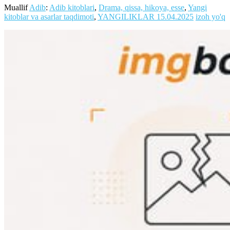
Muallif
Adib
:
Adib kitoblari
,
Drama, qissa, hikoya, esse
,
Yangi
kitoblar va asarlar taqdimoti
,
YANGILIKLAR
15.04.2025
izoh yo'q