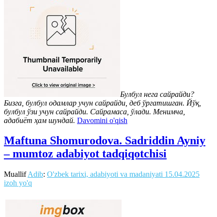
Булбул
нега сайрайди?
Бизга, булбул одамлар учун сайрайди, деб ўргатишган. Йўқ,
булбул ўзи учун сайрайди. Сайрамаса, ўлади. Менимча,
адабиёт ҳам шундай.
Davomini o'qish
Maftuna Shomurodova. Sadriddin Ayniy
– mumtoz adabiyot tadqiqotchisi
Muallif
Adib
:
O'zbek tarixi, adabiyoti va madaniyati
15.04.2025
izoh yo'q