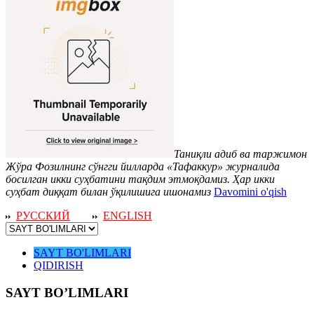
Таниқли адиб ва таржимон
Жўра Фозилнинг сўнгги йилларда «Тафаккур» журналида
босилган икки суҳбатини тақдим этмоқдамиз. Ҳар икки
суҳбат диққат билан ўқилишига ишонамиз
Davomini o'qish
РУССКИЙ
ENGLISH
SAYT BO'LIMLARI
QIDIRISH
SAYT BO’LIMLARI