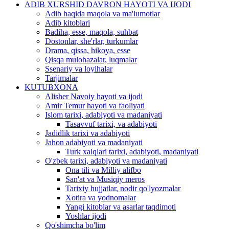
ADIB XURSHID DAVRON HAYOTI VA IJODI
Adib haqida maqola va ma'lumotlar
Adib kitoblari
Badiha, esse, maqola, suhbat
Dostonlar, she'rlar, turkumlar
Drama, qissa, hikoya, esse
Qisqa mulohazalar, luqmalar
Ssenariy va loyihalar
Tarjimalar
KUTUBXONA
Alisher Navoiy hayoti va ijodi
Amir Temur hayoti va faoliyati
Islom tarixi, adabiyoti va madaniyati
Tasavvuf tarixi, va adabiyoti
Jadidlik tarixi va adabiyoti
Jahon adabiyoti va madaniyati
Turk xalqlari tarixi, adabiyoti, madaniyati
O'zbek tarixi, adabiyoti va madaniyati
Ona tili va Milliy alifbo
San'at va Musiqiy meros
Tarixiy hujjatlar, nodir qo'lyozmalar
Xotira va yodnomalar
Yangi kitoblar va asarlar taqdimoti
Yoshlar ijodi
Qo'shimcha bo'lim