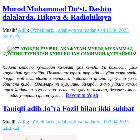
Murod Muhammad Do‘st. Dashtu
dalalarda. Hikoya & Radiohikoya
Muallif
Adib
:
O'zbek tarixi, adabiyoti va madaniyati
12.04.2025
izoh yo'q
АТОҚЛИ ЁЗУВЧИ, АКАЖЎРАМ МУРОД МУҲАММАД
ДЎСТНИ ТУҒИЛГАН КУНИ БИЛАН САМИМИЙ ҚУТЛАЙМИЗ!
Хадича кетдию кўнглидан ҳаловат ҳам кетди. Уй бамисоли ўлик
чиққандай ҳувиллайди. Полвоннинг юраги ториқди — уйни тарк этди,
боққа олиб тушадиган қияликдаги бобосидан қолган ертўлани ўзига
бошпана қилди. Одамларнинг кулишини биларди, аммо уйдаги ҳамма
нарса Хадичани эсга солади: остонага қадами теккан, деворга елкаси
Davomini o'qish
— чидаб ўтириши қийин бўлди…
Taniqli adib Jo’ra Fozil bilan ikki suhbat
Muallif
Adib
:
O'zbek tarixi, adabiyoti va madaniyati
09.04.2025
izoh yo'q