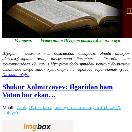
19 апрель — Устоз шоир Шуҳрат таваллуд топган кун
Шуҳрат домлани мен болаликдан билардим. Янада аниқроқ
айтсам,ўзларини эмас, шеърларини билардим. Эсимда: чап
томонимиздаги қўшнимиз Мусурмон бобо эртадан кечгача Комилжон
Отаниёзов ижро этган қўшиқларни патефонида варанглатиб қўйса,
Davomini o'qish
Shukur Xolmirzayev: Ilgaridan ham
Vatan bor ekan…
Muallif
Adib
:
O'zbek tarixi, adabiyoti va madaniyati
16.04.2025
izoh yo'q