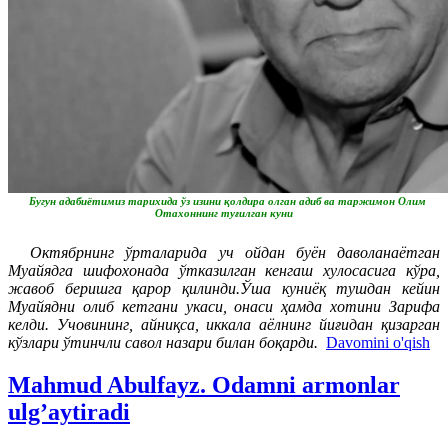
Бугун адабиётимиз тарихида ўз изини қолдира олган адиб ва таржимон Олим
Отахоннинг туғилган куни
Октябрнинг ўрталарида уч ойдан буён даволанаётган
Муайядга шифохонада ўтказилган кенгаш хулосасига кўра,
жавоб беришга қарор қилинди.Ўша куниёқ тушдан кейин
Муайядни олиб кетгани укаси, онаси ҳамда хотини Зарифа
келди. Учовининг, айниқса, иккала аёлнинг йиғидан қизарган
кўзлари ўтинчли савол назари билан боқарди.
Davomini o'qish
Mahmud Abulfayz. Odamni armonlar
ulg’aytiradi