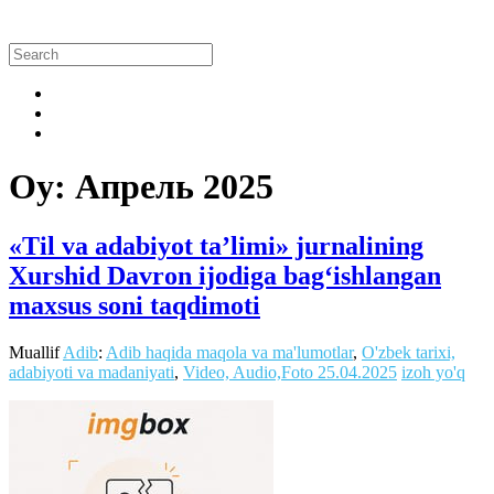
Oy:
Апрель 2025
«Til va adabiyot ta’limi» jurnalining
Xurshid Davron ijodiga bag‘ishlangan
maxsus soni taqdimoti
Muallif
Adib
:
Adib haqida maqola va ma'lumotlar
,
O'zbek tarixi,
adabiyoti va madaniyati
,
Video, Audio,Foto
25.04.2025
izoh yo'q