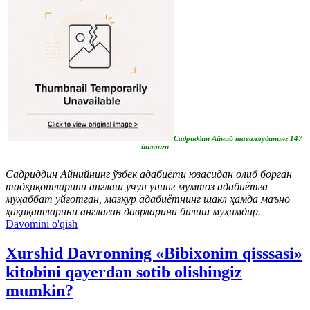
Садриддин Айний таваллудининг 147
йиллиги
Садриддин Айнийнинг ўзбек адабиёти юзасидан олиб борган
тадқиқотларини англаш учун унинг мумтоз адабиётга
муҳаббат уйғотган, мазкур адабиётнинг шакл ҳамда маъно
ҳақиқатларини англаган даврларини билиш муҳимдир.
Davomini o'qish
Xurshid Davronning «Bibixonim qisssasi»
kitobini qayerdan sotib olishingiz
mumkin?