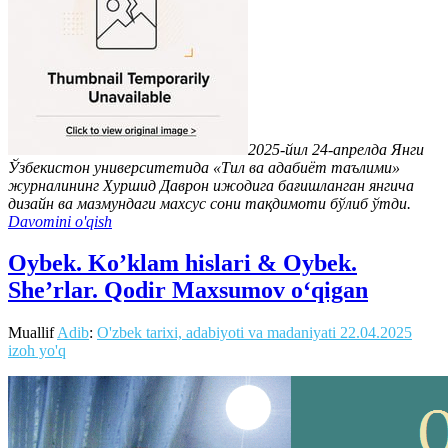
2025-йил 24-апрелда Янги
Ўзбекистон университетида «Тил ва адабиёт таълими»
журналининг Хуршид Даврон ижодига бағишланган янгича
дизайн ва мазмундаги махсус сони тақдимоти бўлиб ўтди.
Davomini o'qish
Oybek. Ko’klam hislari & Oybek.
She’rlar. Qodir Maxsumov o‘qigan
Muallif
Adib
:
O'zbek tarixi, adabiyoti va madaniyati
22.04.2025
izoh yo'q