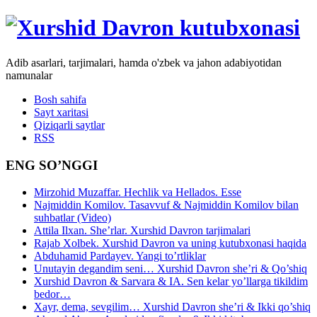
Adib asarlari, tarjimalari, hamda o'zbek va jahon adabiyotidan
namunalar
Bosh sahifa
Sayt xaritasi
Qiziqarli saytlar
RSS
ENG SO’NGGI
Mirzohid Muzaffar. Hechlik va Hellados. Esse
Najmiddin Komilov. Tasavvuf & Najmiddin Komilov bilan
suhbatlar (Video)
Attila Ilxan. She’rlar. Xurshid Davron tarjimalari
Rajab Xolbek. Xurshid Davron va uning kutubxonasi haqida
Abduhamid Pardayev. Yangi to’rtliklar
Unutayin degandim seni… Xurshid Davron she’ri & Qo’shiq
Xurshid Davron & Sarvara & IA. Sen kelar yo’llarga tikildim
bedor…
Xayr, dema, sevgilim… Xurshid Davron she’ri & Ikki qo’shiq