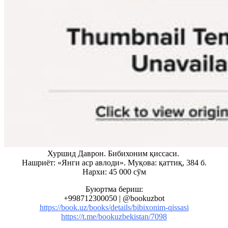
Хуршид
Даврон.
Бибихоним
қиссаси.
Нашриёт: «Янги аср авлоди». Муқова: қаттиқ, 384 б.
Нархи: 45 000 сўм
Буюртма
бериш:
+998712300050
|
@bookuzbot
https://book.uz/books/details/bibixonim-qissasi
https://t.me/bookuzbekistan/7098