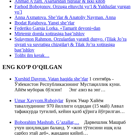
Ahmad A’zam. Asarlaridan fiqralar & Ikki kitob
Farhod Bobojonov. Orzuga eltuvchi yo‘l & Yulduzlar yurgan
yo`l
Anna Axmatova. She’rlar & Anatoliy Nayman. Anna
Ibodat Rajabova. Yangi she’rlar
Federiko Garsia Lorka. «Tamarit devoni»dan
Mirtemir domla xotirasiga bag’ishlov
Sulaymon Rahmon. Orzulardan yaratdi dunyo. (Tilak Jo’ra
siyrati va suvratiga chizgilar) & Tilak Jo’ra xotirasiga
bag’ishlov
Tolibi ilm kerak…
ENG KO’P O’QILGAN
Xurshid Davron. Vatan haqida she’rlar
1 сентябрь -
Ўзбекистон Республикасининг Мустақиллик куни.
Айём муборак бўлсин! Энг азиз ва энг…
Umar Xayyom.Ruboiylar
Буюк Умар Хайём
таваллудининг 970 йиллиги олдидан (15 май) Аввал
тафаккурда туғилиб, кейин қалб қўрига йўғрилган…
Boborahim Mashrab. G’azallar,…
Дарвешлик Машраб
учун шоҳликдан баланд. У «жон тўтисини ишқ ила
сарбоз этай деб», жандани кийиб…