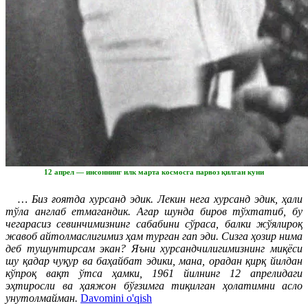
12 апрел — инсоннинг илк марта космосга парвоз қилган куни
… Биз ғоятда хурсанд эдик. Лекин нега хурсанд эдик, ҳали
тўла англаб етмагандик. Агар шунда биров тўхтатиб, бу
чегарасиз севинчимизнинг сабабини сўраса, балки жўялироқ
жавоб айтолмаслигимиз ҳам турган гап эди. Сизга ҳозир нима
деб тушунтирсам экан? Яъни хурсандчилигимизнинг миқёси
шу қадар чуқур ва баҳайбат эдики, мана, орадан қирқ йилдан
кўпроқ вақт ўтса ҳамки, 1961 йилнинг 12 апрелидаги
эҳтиросли ва ҳаяжон бўғзимга тиқилган ҳолатимни асло
унутолмайман.
Davomini o'qish