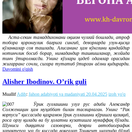
Аста-секин тамаддихонани оқшом чулғай бошлади, атроф
тобора қоронғулик бағрига сингиб, деворларда узун-қисқа
кўланкалар соя ташлади. Алисанинг ҳам кўнглини қандайдир
нотинчлик босиб борар, нимадандир ташвишланар, жойида
тинч ўтиролмасди. Унинг кўзлари ҳадеб одамлар орасидан
жигарранг сочли, сигара тутатиб ўтирган аёлни қидирарди.
Davomini o'qish
Alisher Ibodinov. O’rik guli
Muallif
Adib
:
Jahon adabiyoti va madaniyati
20.04.2025
izoh yo'q
Ўрик гуллашини улуғ рус адиби Александр
Солженицин ҳам муҳаббат билан тасвирлаган. Унинг “Рак
корпуси” қиссасида қаҳрамон ўрик гуллашини кўришга қизиқиб,
роса орзу қилади ва бу ҳолатни кузатишга муваффақ бўлади.
Шуниси диққатга сазоворки, деярли автобиографик
характерга эга бу қиссада воқеалар Тошкент шаҳрида бўлиб