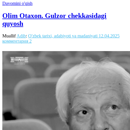
Davomini o'qish
Olim Otaxon. Gulzor chekkasidagi
quyosh
Muallif
Adib
:
O'zbek tarixi, adabiyoti va madaniyati
12.04.2025
комментария 2