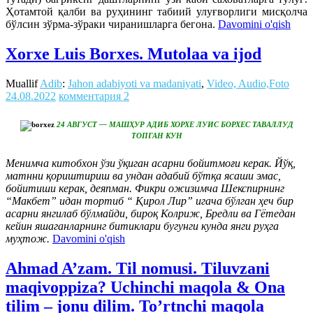
Ҳотамтой қалби ва руҳининг табиий улуғворлиги мисқолча
бўлсин зўрма-зўраки чиранишларга бегона.
Davomini o'qish
Xorxe Luis Borxes. Mutolaa va ijod
Muallif
Adib
:
Jahon adabiyoti va madaniyati
,
Video, Audio,Foto
24.08.2022
комментария 2
24 АВГУСТ — МАШҲУР АДИБ ХОРХЕ ЛУИС БОРХЕС ТАВАЛЛУД
ТОПГАН КУН
Менимча китобхон ўзи ўқиган асарни бойитмоғи керак. Йўқ,
матнни қориштириш ва ундан адабий бўтқа ясаши эмас,
бойитиши керак, деяпман. Фикри ожизимча Шекспирнинг
“Макбет” идан тортиб “ Қирол Лир” игача бўлган ҳеч бир
асарни янгилаб бўлмайди, бироқ Колриж, Бредли ва Гётедан
кейин яшаганларнинг битиклари бугунги кунда янги руҳга
муҳтож.
Davomini o'qish
Ahmad A’zam. Til nomusi. Tiluvzani
maqivoppiza? Uchinchi maqola & Ona
tilim – jonu dilim. To’rtnchi maqola