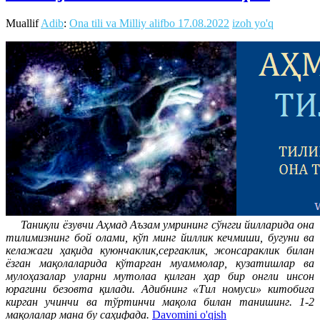
Muallif
Adib
:
Ona tili va Milliy alifbo
17.08.2022
izoh yo'q
Таниқли ёзувчи Аҳмад Аъзам умрининг сўнгги йилларида она
тилимизнинг бой олами, кўп минг йиллик кечмиши, бугуни ва
келажаги ҳақида куюнчаклик,сергаклик, жонсараклик билан
ёзган мақолаларида кўтарган муаммолар, кузатишлар ва
мулоҳазалар уларни мутолаа қилган ҳар бир онгли инсон
юрагини безовта қилади. Адибнинг «Тил номуси» китобига
кирган учинчи ва тўртинчи мақола билан танишинг. 1-2
мақолалар мана бу саҳифада.
Davomini o'qish