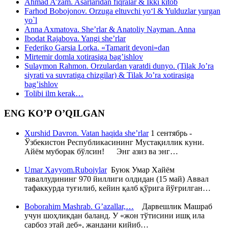
Ahmad A’zam. Asarlaridan fiqralar & Ikki kitob
Farhod Bobojonov. Orzuga eltuvchi yo‘l & Yulduzlar yurgan
yo`l
Anna Axmatova. She’rlar & Anatoliy Nayman. Anna
Ibodat Rajabova. Yangi she’rlar
Federiko Garsia Lorka. «Tamarit devoni»dan
Mirtemir domla xotirasiga bag’ishlov
Sulaymon Rahmon. Orzulardan yaratdi dunyo. (Tilak Jo’ra
siyrati va suvratiga chizgilar) & Tilak Jo’ra xotirasiga
bag’ishlov
Tolibi ilm kerak…
ENG KO’P O’QILGAN
Xurshid Davron. Vatan haqida she’rlar
1 сентябрь -
Ўзбекистон Республикасининг Мустақиллик куни.
Айём муборак бўлсин! Энг азиз ва энг…
Umar Xayyom.Ruboiylar
Буюк Умар Хайём
таваллудининг 970 йиллиги олдидан (15 май) Аввал
тафаккурда туғилиб, кейин қалб қўрига йўғрилган…
Boborahim Mashrab. G’azallar,…
Дарвешлик Машраб
учун шоҳликдан баланд. У «жон тўтисини ишқ ила
сарбоз этай деб», жандани кийиб…