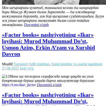
Мен шеърларини кузатиб, танишгим келган ёш шоирлардан
бири Мансур Жумаев билан Заркентда — ёш ижодкорлар
анжуманига борганда, илк бор қисқагина суҳбатлашдим. Бугун
эса унинг шеърларини мамнуният билан сизга тақдим
этмоқдаман.
Davomini o'qish
«Factor books» nashriyotining «Ikar»
loyihasi: Murod Muhammad Do’st,
Usmon Azim, Erkin A’zam va Xurshid
Davron
Muallif
Teemoor
:
Adib kitoblari
,
Yangi kitoblar va asarlar taqdimoti
27.08.2022
izoh yo'q
Мана шу телеграм саҳифасида нашр ҳақида ва унга
буюртмалар бериш ҳақида барча маълумотлар берилган:
https://t.me/ikar_factor
Davomini o'qish
«Factor books» nashriyotining «Ikar»
loyihasi: Murod Muhammad Do’st,