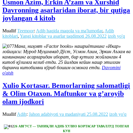
Usmon Azim, Erkin A’zam va Xurshid
Davronning asarlaridan iborat, bir qutiga
joylangan 4 kitob
Muallif
Teemoor
:
Adib haqida maqola va ma'lumotlar
,
Adib
kitoblari
,
Yangi kitoblar va asarlar taqdimoti
26.08.2022
izoh yo'q
Мана, ниҳоят «Factor books» нашриётининг «Икар»
лойиҳаси: Мурод Муҳаммад Дўст, Усмон Азим, Эркин Аъзам ва
каминанинг асарларидан иборат, бир қутига жойланган 4
китоб қўлимга келиб етди. 25 йилдан кейин нашр этилган
биринчи китобимни кўриб бошим осмонга етди.
Davomini
o'qish
Xulio Kortasar. Bemorlarning salomatligi
& Olim Otaxon. Maftunkor va g’aroyib
olam ijodkori
Muallif
Adib
:
Jahon adabiyoti va madaniyati
25.08.2022
izoh yo'q
26 АВГУСТ — ТАНИҚЛИ АДИБ ХУЛИО КОРТАСАР ТАВАЛЛУД ТОПГАН
КУН