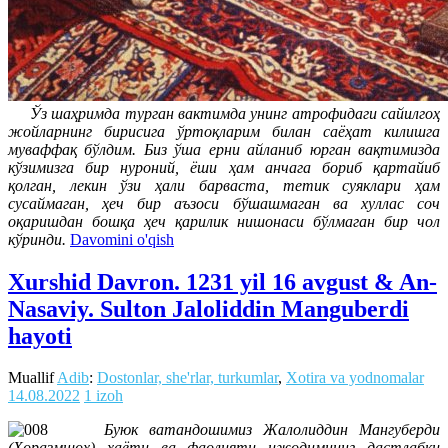
Ўз шаҳримда турган вактимда унинг атрофидаги сайилгоҳ
жойларнинг бирисига ўртоқларим билан саёҳат килишга
муваффақ бўлдим. Биз ўша ерни айланиб юрган вақтимизда
кўзимизга бир нуроний, ёши ҳам анчага бориб қартайиб
қолган, лекин ўзи ҳали барваста, тетик суяклари ҳам
сусаймаган, ҳеч бир аъзоси бўшашмаган ва хуллас соч
оқаришдан бошқа ҳеч қарилик нишонаси бўлмаган бир чол
кўринди.
Davomini o'qish
Xurshid Davron. 1231 yil 16 avgust & An-
Nasaviy. Sulton Jaloliddin Manguberdi
hayoti
Muallif
Adib
:
Dostonlar, she'rlar, turkumlar
,
Xotira va yodnomalar
14.08.2022
1 izoh
Буюк ватандошимиз Жалолиддин Мангуберди
(Хоразмшоҳ) ҳаёти ва фаолияти ижодимнинг дастлабки