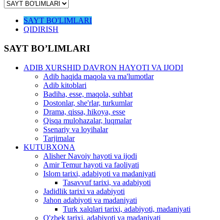
SAYT BO'LIMLARI
QIDIRISH
SAYT BO’LIMLARI
ADIB XURSHID DAVRON HAYOTI VA IJODI
Adib haqida maqola va ma'lumotlar
Adib kitoblari
Badiha, esse, maqola, suhbat
Dostonlar, she'rlar, turkumlar
Drama, qissa, hikoya, esse
Qisqa mulohazalar, luqmalar
Ssenariy va loyihalar
Tarjimalar
KUTUBXONA
Alisher Navoiy hayoti va ijodi
Amir Temur hayoti va faoliyati
Islom tarixi, adabiyoti va madaniyati
Tasavvuf tarixi, va adabiyoti
Jadidlik tarixi va adabiyoti
Jahon adabiyoti va madaniyati
Turk xalqlari tarixi, adabiyoti, madaniyati
O'zbek tarixi, adabiyoti va madaniyati