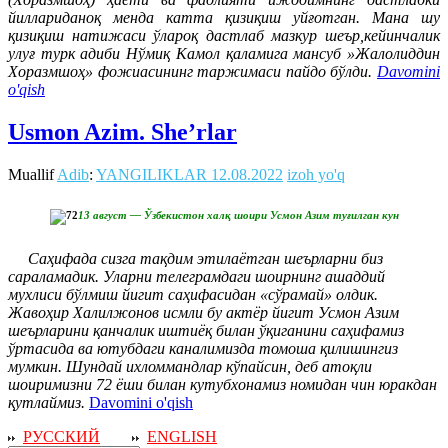
йиллариданоқ менда катта қизиқиш уйғотган. Мана шу
қизиқиш натижаси ўлароқ дастлаб мазкур шеър,кейинчалик
улуғ турк адиби Нўмиқ Камол қаламига мансуб »Жалолиддин
Хоразмшоҳ» фожиасининг таржимаси пайдо бўлди.
Davomini
o'qish
Usmon Azim. She’rlar
Muallif
Adib
:
YANGILIKLAR
12.08.2022
izoh yo'q
13 август — Ўзбекистон халқ шоири Усмон Азим туғилган кун
Саҳифада сизга тақдим этилаётган шеърларни биз
сараламадик. Уларни телеграмдаги шоирнинг ашаддий
мухлиси бўлмиш йигит саҳифасидан «сўрамай» олдик.
Жавоҳир Халилжонов исмли бу актёр йигит Усмон Азим
шеърларини қанчалик иштиёқ билан ўқиганини саҳифамиз
ўртасида ва ютубдаги каналимизда томоша қилишингиз
мумкин. Шундай ихломмандлар кўпайсин, деб атоқли
шоиримизни 72 ёши билан кутубхонамиз номидан чин юракдан
қутлаймиз.
Davomini o'qish
РУССКИЙ
ENGLISH