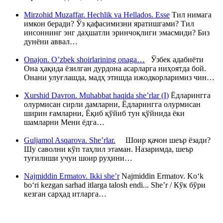
Mirzohid Muzaffar. Hechlik va Hellados. Esse
Тил нимага
имкон беради? Ўз қафасимизни яратишгами? Тил
инсоннинг энг даҳшатли эринчоқлиги эмасмиди? Биз
дунёни аввал…
Onajon. O’zbek shoirlarining onaga…
Ўзбек адабиёти
Она ҳақида ёзилган дурдона асарларга ниҳоятда бой.
Онани улуғлашда, мадҳ этишда ижодкорларимиз чин…
Xurshid Davron. Muhabbat haqida she’rlar (I)
Ёдларингга
олурмисан сирли дамларни, Ёдларингга олурмисан
ширин ғамларни, Ёқиб қўйиб тун қўйнида ёки
шамларни Мени ёдга…
Guljamol Asqarova. She’rlar.
Шоир қачон шеър ёзади?
Шу саволни кўп таҳлил этаман. Назаримда, шеър
туғилиши учун шоир руҳини…
Najmiddin Ermatov. Ikki she’r
Najmiddin Ermatov. Ko‘k
bo‘ri kezgan sarhad itlarga talosh endi... She’r / Кўк бўри
кезган сарҳад итларга…