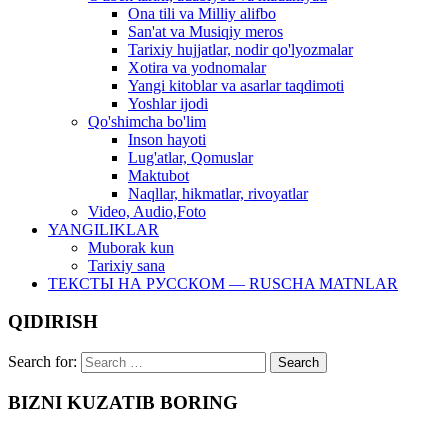
Ona tili va Milliy alifbo
San'at va Musiqiy meros
Tarixiy hujjatlar, nodir qo'lyozmalar
Xotira va yodnomalar
Yangi kitoblar va asarlar taqdimoti
Yoshlar ijodi
Qo'shimcha bo'lim
Inson hayoti
Lug'atlar, Qomuslar
Maktubot
Naqllar, hikmatlar, rivoyatlar
Video, Audio,Foto
YANGILIKLAR
Muborak kun
Tarixiy sana
ТЕКСТЫ НА РУССКОМ — RUSCHA MATNLAR
QIDIRISH
Search for:
BIZNI KUZATIB BORING