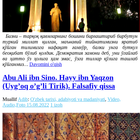
Бизни – тарқоқ қавмларнинг бошини бирлаштириб бирбутун
туркий миллат қилган, маънавий тийнатимизни яратиб
қўйган тилимизга нафақат ғамхўр, балки унга буткул
беоқибат бўлиб қолдик. Демократия замони деб, уни ўгайлаб
ва ҳатто ўз ҳолига ҳам эмас, ўзга тиллар қўлига ташлаб
қўйганмиз
…
Davomini o'qish
Abu Ali ibn Sino. Hayy ibn Yaqzon
(Uyg’oq o’g’li Tirik). Falsafiy qissa
Muallif
Adib
:
O'zbek tarixi, adabiyoti va madaniyati
,
Video,
Audio,Foto
15.08.2022
1 izoh