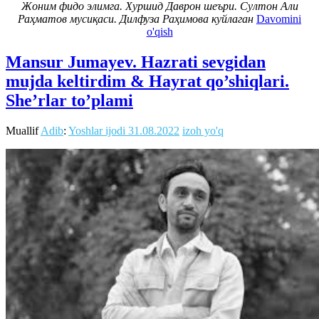
Жоним фидо элимга. Хуршид Даврон шеъри. Султон Али
Раҳматов мусиқаси. Дилфуза Раҳимова куйлаган
Davomini
o'qish
Mansur Jumayev. Hazrati sevgidan
mujda keltirdim & Hayrat qo’shiqlari.
She’rlar to’plami
Muallif
Adib
:
Yoshlar ijodi
31.08.2022
izoh yo'q