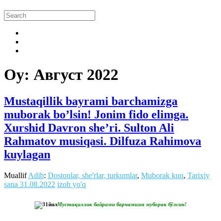
Oy:
Август 2022
Mustaqillik bayrami barchamizga
muborak bo’lsin! Jonim fido elimga.
Xurshid Davron she’ri. Sulton Ali
Rahmatov musiqasi. Dilfuza Rahimova
kuylagan
Muallif
Adib
:
Dostonlar, she'rlar, turkumlar
,
Muborak kun
,
Tarixiy
sana
31.08.2022
izoh yo'q
Мустақиллик байрами барчамизга муборак бўлсин!