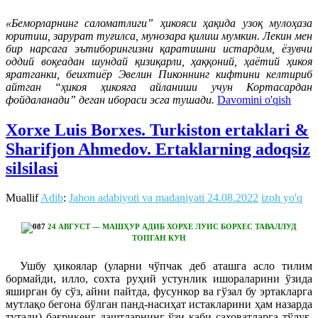
«Беморларнинг саломатлиги” ҳикояси ҳақида узоқ мулоҳаза
юритиш, зарурат туғилса, мунозара қилиш мумкин. Лекин мен
бир нарсага эътиборингизни қаратишни истардим, ёзувчи
оддий воқеадан шундай қизиқарли, ҳаққоний, ҳаётий ҳикоя
яратганки, беихтиёр Эвелин Пиконнинг кифтини келтириб
айтган “ҳикоя ҳикояга айланиши учун Кортасардан
фойдаланади” деган ибораси эсга тушади.
Davomini o'qish
Xorxe Luis Borxes. Turkiston ertaklari &
Sharifjon Ahmedov. Ertaklarning adoqsiz
silsilasi
Muallif
Adib
:
Jahon adabiyoti va madaniyati
24.08.2022
izoh yo'q
24 АВГУСТ — МАШҲУР АДИБ ХОРХЕ ЛУИС БОРХЕС ТАВАЛЛУД
ТОПГАН КУН
Ушбу ҳикоялар (уларни чўпчак деб аташга асло тилим
бормайди, илло, сохта руҳий устунлик ишораларини ўзида
яширган бу сўз, айни пайтда, фусункор ва гўзал бу эртакларга
мутлақо бегона бўлган панд-насиҳат истакларини ҳам назарда
тутади) бағрикенг даштларнинг ўзи каби саховатларга тўлуғ.