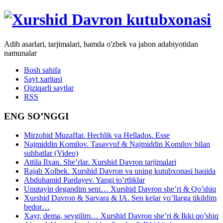
Adib asarlari, tarjimalari, hamda o'zbek va jahon adabiyotidan
namunalar
Bosh sahifa
Sayt xaritasi
Qiziqarli saytlar
RSS
ENG SO’NGGI
Mirzohid Muzaffar. Hechlik va Hellados. Esse
Najmiddin Komilov. Tasavvuf & Najmiddin Komilov bilan
suhbatlar (Video)
Attila Ilxan. She’rlar. Xurshid Davron tarjimalari
Rajab Xolbek. Xurshid Davron va uning kutubxonasi haqida
Abduhamid Pardayev. Yangi to’rtliklar
Unutayin degandim seni… Xurshid Davron she’ri & Qo’shiq
Xurshid Davron & Sarvara & IA. Sen kelar yo’llarga tikildim
bedor…
Xayr, dema, sevgilim… Xurshid Davron she’ri & Ikki qo’shiq