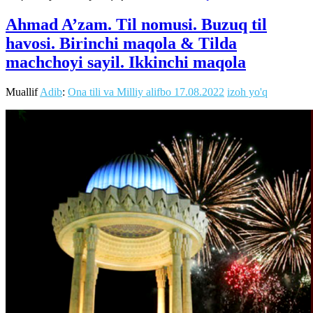
Ahmad A’zam. Til nomusi. Buzuq til
havosi. Birinchi maqola & Tilda
machchoyi sayil. Ikkinchi maqola
Muallif
Adib
:
Ona tili va Milliy alifbo
17.08.2022
izoh yo'q