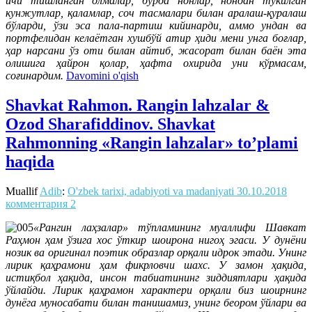
ичи тишланган олмалар, бурда нонлар, нондан тўкилган
кунжутлар, қаламлар, соч тасмалари билан аралаш-қуралаш
бўларди, ўзи эса пала-партиш кийинарди, аммо ундан ва
портфелидан келаётган хушбўй атир ҳиди мени унга боғлар,
ҳар нарсани ўз оти билан айтиб, жасорат билан баён эта
олишига ҳайрон қолар, ҳафта охирида уни кўрмасам,
соғинардим.
Davomini o'qish
Shavkat Rahmon. Rangin lahzalar &
Ozod Sharafiddinov. Shavkat
Rahmonning «Rangin lahzalar» to’plami
haqida
Muallif
Adib
:
O'zbek tarixi, adabiyoti va madaniyati
30.10.2018
комментария 2
«Рангин лаҳзалар» тўпламининг муаллифи Шавкат
Раҳмон ҳам ўзига хос ўткир шоирона нигоҳ эгаси. У дунёни
нозик ва оригинал поэтик образлар орқали идрок этади. Унинг
лирик қаҳрамони ҳам фикрловчи шахс. У замон ҳақида,
истиқбол ҳақида, инсон табиатининг зиддиятлари ҳақида
ўйлайди. Лирик қаҳрамон характери орқали биз шоирнинг
дунёга муносабати билан танишамиз, унинг беором ўйлари ва