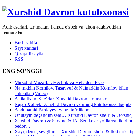
Adib asarlari, tarjimalari, hamda o'zbek va jahon adabiyotidan
namunalar
Bosh sahifa
Sayt xaritasi
Qiziqarli saytlar
RSS
ENG SO’NGGI
Mirzohid Muzaffar. Hechlik va Hellados. Esse
Najmiddin Komilov. Tasavvuf & Najmiddin Komilov bilan
suhbatlar (Video)
Attila Ilxan. She’rlar. Xurshid Davron tarjimalari
Rajab Xolbek. Xurshid Davron va uning kutubxonasi haqida
Abduhamid Pardayev. Yangi to’rtliklar
Unutayin degandim seni… Xurshid Davron she’ri & Qo’shiq
Xurshid Davron & Sarvara & IA. Sen kelar yo’llarga tikildim
bedor…
Xayr, dema, sevgilim… Xurshid Davron she’ri & Ikki qo’shiq