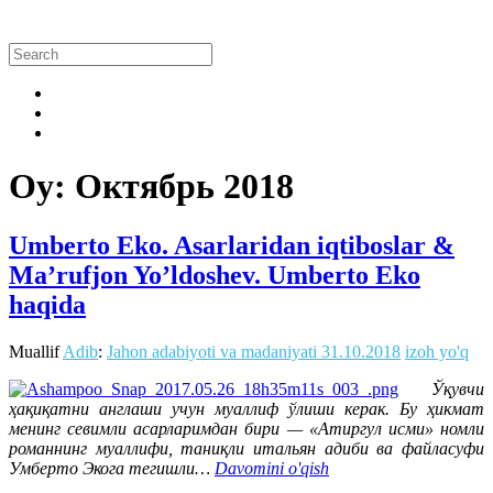
Oy:
Октябрь 2018
Umberto Eko. Asarlaridan iqtiboslar &
Ma’rufjon Yo’ldoshev. Umberto Eko
haqida
Muallif
Adib
:
Jahon adabiyoti va madaniyati
31.10.2018
izoh yo'q
Ўқувчи
ҳақиқатни англаши учун муаллиф ўлиши керак. Бу ҳикмат
менинг севимли асарларимдан бири — «Атиргул исми» номли
романнинг муаллифи, таниқли итальян адиби ва файласуфи
Умберто Экога тегишли…
Davomini o'qish