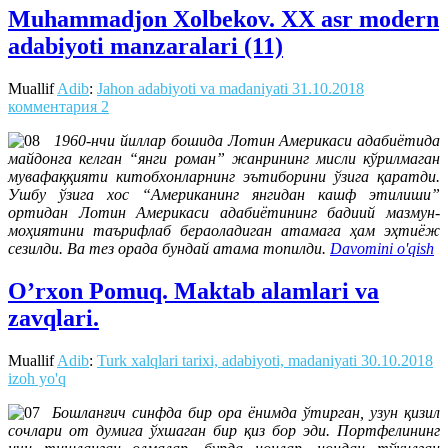
Muhammadjon Xolbekov. XX asr modern
adabiyoti manzaralari (11)
Muallif
Adib
:
Jahon adabiyoti va madaniyati
31.10.2018
комментария 2
1960-нчи йиллар бошида Лотин Америкаси адабиётида
майдонга келган “янги роман” жанрининг мисли кўрилмаган
мувафаққияти китобхонларнинг эътиборини ўзига қаратди.
Ушбу ўзига хос “Американинг янгидан кашф этилиши”
ортидан Лотин Америкаси адабиётининг бадиий мазмун-
моҳиятини таърифлаб бераоладиган атамага ҳам эҳтиёж
сезилди. Ва тез орада бундай атама топилди.
Davomini o'qish
O’rxon Pomuq. Maktab alamlari va
zavqlari.
Muallif
Adib
:
Turk xalqlari tarixi, adabiyoti, madaniyati
30.10.2018
izoh yo'q
Бошланғич синфда бир ора ёнимда ўтирган, узун қизил
сочлари от думига ўхшаган бир қиз бор эди. Портфелининг