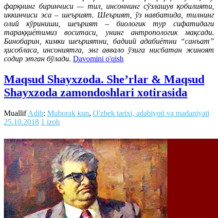
фарқнинг биринчиси — тил, инсоннинг сўзлашув қобилияти,
иккинчиси эса – шеърият. Шеърият, ўз навбатида, тилнинг
олий кўриниши, шеърият – биологик тур сифатидаги
тараққиётимиз воситаси, унинг антропологик мақсади.
Бинобарин, кимки шеъриятни, бадиий адабиётни “санъат”
ҳисобласа, инсониятга, энг аввало ўзига нисбатан жиноят
содир этган бўлади.
Davomini o'qish
Maqsud Shayxzoda. She’rlar & Maqsud
Shayxzoda zamondoshlari xotirasida
Muallif
Adib
:
Muborak kun
,
O'zbek tarixi, adabiyoti va madaniyati
25.10.2018
1 izoh