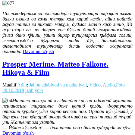
Постмодернизм ва постмодерн тушунчалари нафақат илмга,
балки оғзаки ва ёзма нутққа ҳам кириб келди, айни пайтда
жуда таниш ва ниҳоят мавҳум, дудмол маъно касб этиб, XX
аср охири ва шу даврга хос бўлган диний номутаносиблик,
ўзига бино қўйиш, ўзини бирор тушунарсиз қиёфага солиш,
эклектизм67га йўғрилган нафи йўқ билимдонликни
англатадиган тушунчалар билан вобаста жаранглай
бошлади.
Davomini o'qish
Prosper Merime. Matteo Falkone.
Hikoya & Film
Muallif
Adib
:
Jahon adabiyoti va madaniyati
,
Video, Audio,Foto
28.10.2018
izoh yo'q
Маттео ногаҳоний кулфатдан синган одамдай муштини
пешанасига тираганча донг қотиб қолди. Фортунато
отасини кўрибоқ уйга кириб кетган эди. Орадан кўп ўтмай, у
бир коса сут кўтариб ичкаридан чиқди ва ерга тикилиб туриб,
уни Жаннеттога узатди.
— Йўқол кўзимдан! — даҳшатли овоз билан ҳайқирди маҳбус.
Davomini o'qish