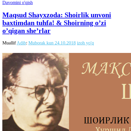
Davomini o'qish
Maqsud Shayxzoda: Shoirlik unvoni
baxtimdan tuhfa! & Shoirning o’zi
o’qigan she’rlar
Muallif
Adib
:
Muborak kun
24.10.2018
izoh yo'q