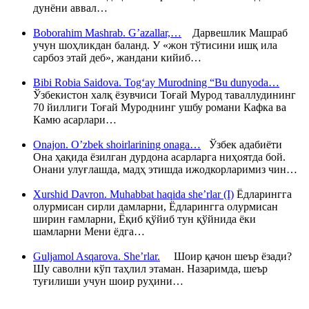
дунёни аввал…
Boborahim Mashrab. G’azallar,…
Дарвешлик Машраб
учун шоҳликдан баланд. У «жон тўтисини ишқ ила
сарбоз этай деб», жандани кийиб…
Bibi Robia Saidova. Tog‘ay Murodning “Bu dunyoda…
Ўзбекистон халқ ёзувчиси Тоғай Мурод таваллудининг
70 йиллиги Тоғай Муроднинг ушбу романи Кафка ва
Камю асарлари…
Onajon. O’zbek shoirlarining onaga…
Ўзбек адабиёти
Она ҳақида ёзилган дурдона асарларга ниҳоятда бой.
Онани улуғлашда, мадҳ этишда ижодкорларимиз чин…
Xurshid Davron. Muhabbat haqida she’rlar (I)
Ёдларингга
олурмисан сирли дамларни, Ёдларингга олурмисан
ширин ғамларни, Ёқиб қўйиб тун қўйнида ёки
шамларни Мени ёдга…
Guljamol Asqarova. She’rlar.
Шоир қачон шеър ёзади?
Шу саволни кўп таҳлил этаман. Назаримда, шеър
туғилиши учун шоир руҳини…