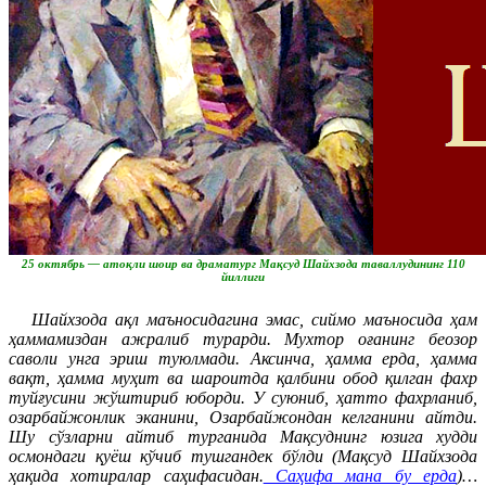
25 октябрь — атоқли шоир ва драматург Мақсуд Шайхзода таваллудининг 110
йиллиги
Шайхзода ақл маъносидагина эмас, сиймо маъносида ҳам
ҳаммамиздан ажралиб турарди. Мухтор оғанинг беозор
саволи унга эриш туюлмади. Аксинча, ҳамма ерда, ҳамма
вақт, ҳамма муҳит ва шароитда қалбини обод қилган фахр
туйғусини жўштириб юборди. У суюниб, ҳатто фахрланиб,
озарбайжонлик эканини, Озарбайжондан келганини айтди.
Шу сўзларни айтиб турганида Мақсуднинг юзига худди
осмондаги қуёш кўчиб тушгандек бўлди (Мақсуд Шайхзода
ҳақида хотиралар саҳифасидан.
Саҳифа мана бу ерда
)…