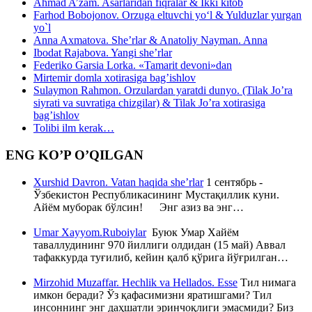
Ahmad A’zam. Asarlaridan fiqralar & Ikki kitob
Farhod Bobojonov. Orzuga eltuvchi yo‘l & Yulduzlar yurgan
yo`l
Anna Axmatova. She’rlar & Anatoliy Nayman. Anna
Ibodat Rajabova. Yangi she’rlar
Federiko Garsia Lorka. «Tamarit devoni»dan
Mirtemir domla xotirasiga bag’ishlov
Sulaymon Rahmon. Orzulardan yaratdi dunyo. (Tilak Jo’ra
siyrati va suvratiga chizgilar) & Tilak Jo’ra xotirasiga
bag’ishlov
Tolibi ilm kerak…
ENG KO’P O’QILGAN
Xurshid Davron. Vatan haqida she’rlar
1 сентябрь -
Ўзбекистон Республикасининг Мустақиллик куни.
Айём муборак бўлсин! Энг азиз ва энг…
Umar Xayyom.Ruboiylar
Буюк Умар Хайём
таваллудининг 970 йиллиги олдидан (15 май) Аввал
тафаккурда туғилиб, кейин қалб қўрига йўғрилган…
Mirzohid Muzaffar. Hechlik va Hellados. Esse
Тил нимага
имкон беради? Ўз қафасимизни яратишгами? Тил
инсоннинг энг даҳшатли эринчоқлиги эмасмиди? Биз