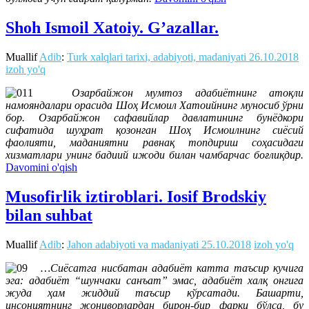
Shoh Ismoil Xatoiy. G’azallar.
Muallif
Adib
:
Turk xalqlari tarixi, adabiyoti, madaniyati
26.10.2018
izoh yo'q
Озарбайжон мумтоз адабиётнинг атоқли
намояндалари орасида Шоҳ Исмоил Хатоийнинг муносиб ўрни
бор. Озарбайжон сафавийлар давлатининг бунёдкори
сифатида шуҳрат қозонган Шоҳ Исмоилнинг сиёсий
фаолияти, маданиятни равнақ топдириш соҳасидаги
хизматлари унинг бадиий ижоди билан чамбарчас боғлиқдир.
Davomini o'qish
Musofirlik iztiroblari. Iosif Brodskiy
bilan suhbat
Muallif
Adib
:
Jahon adabiyoti va madaniyati
25.10.2018
izoh yo'q
…Сиёсатга нисбатан адабиёт катта таъсир кучига
эга: адабиёт “шунчаки санъат” эмас, адабиёт халқ онгига
жуда ҳам жиддий таъсир кўрсатади. Башарти,
инсониятнинг жониворлардан бирон-бир фарқи бўлса, бу