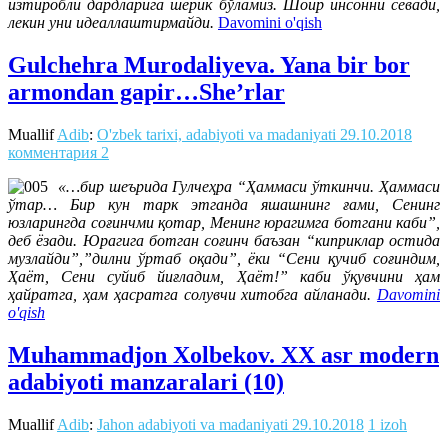
изтиробли дардларига шерик бўламиз. Шоир инсонни севади,
лекин уни идеаллаштирмайди.
Davomini o'qish
Gulchehra Murodaliyeva. Yana bir bor
armondan gapir…She’rlar
Muallif
Adib
:
O'zbek tarixi, adabiyoti va madaniyati
29.10.2018
комментария 2
«…бир шеърида Гулчеҳра “Ҳаммаси ўткинчи. Ҳаммаси
ўтар… Бир кун тарк этганда яшашнинг ғами, Сенинг
юзларингда соғинчми қотар, Менинг юрагимга ботгани каби”,
деб ёзади. Юрагига ботган соғинч баъзан “киприклар остида
музлайди”,”дилни ўртаб оқади”, ёки “Сени қучиб соғиндим,
Ҳаёт, Сени суйиб йиғладим, Ҳаёт!” каби ўқувчини ҳам
ҳайратга, ҳам ҳасратга солувчи хитобга айланади.
Davomini
o'qish
Muhammadjon Xolbekov. XX asr modern
adabiyoti manzaralari (10)
Muallif
Adib
:
Jahon adabiyoti va madaniyati
29.10.2018
1 izoh