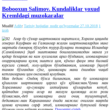
Bobooxun Salimov. Kundaliklar yoxud
Kremldagi muzokaralar
Muallif
Adib
:
Tarixiy hujjatlar, nodir qo'lyozmalar
27.10.2018
1
izoh
Aгар бу сўзлар шартномага киритилса, Хоразм ҳақинда
генерал Кауфман ва Галкинлар ясаган шартномалардин минг
мартаба ёмонроқ бўлгудек турур.Буларни товариш Искандар
(Самойлович) ўқиб эшитмакка бошлаганимиздин манга ул
қадар бехарлик ва кам хусалалик ариз бўлдиким, иловаларнинг
охирроқларини қулоқ эшитса ҳам, кўнгил фаҳм эта билмай
курсига суяниб, лолу-ҳайрон бўлибманким, иловалар ўқилуб
тамом бўлгандин сўнг, ҳаммалари мани ёнимдан чиқиб
кетганларини ҳам онгламай қолубман.
Ман дедим: -Ондоқ бўлса билингким, ман бу иловаларга
қўшилган шартномага ҳаргиз қўл қўймасман.Чунки ман
Хоразмнинг ер-сувлари ихтиёрини қўлларидин кетуб,
қайтадин уларни асир ва мазлум қилмоққа асло рози
бўлмасман,-деб иловаларни анга очиқ тушунтириб,
дедимким:-ман Караханнинг ёнида мажлис очилган вақтда
ҳамма кучимни сарф этиб, иловаларнинг бутунлай бекор
бўлмоғи учун ғайрат қилурман.
Davomini o'qish