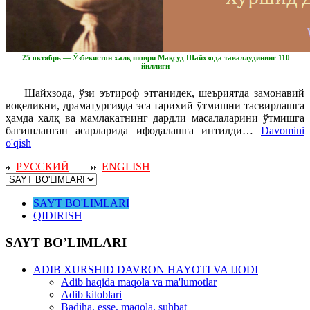
25 октябрь — Ўзбекистон халқ шоири Мақсуд Шайхзода таваллудининг 110
йиллиги
Шайхзода, ўзи эътироф этганидек, шеъриятда замонавий
воқеликни, драматургияда эса тарихий ўтмишни тасвирлашга
ҳамда халқ ва мамлакатнинг дардли масалаларини ўтмишга
бағишланган асарларида ифодалашга интилди…
Davomini
o'qish
РУССКИЙ
ENGLISH
SAYT BO'LIMLARI
QIDIRISH
SAYT BO’LIMLARI
ADIB XURSHID DAVRON HAYOTI VA IJODI
Adib haqida maqola va ma'lumotlar
Adib kitoblari
Badiha, esse, maqola, suhbat