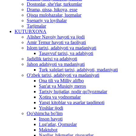
Dostonlar, she'rlar, turkumlar
Drama, qissa, hikoya, esse
Qisqa mulohazalar, luqmalar
Ssenariy va loyihalar
Tarjimalar
KUTUBXONA
Alisher Navoiy hayoti va ijodi
Amir Temur hayoti va faoliyati
Islom tarixi, adabiyoti va madaniyati
Tasavvuf tarixi, va adabiyoti
Jadidlik tarixi va adabiyoti
Jahon adabiyoti va madaniyati
Turk xalqlari tarixi, adabiyoti, madaniyati
O'zbek tarixi, adabiyoti va madaniyati
Ona tili va Milliy alifbo
San'at va Musiqiy meros
Tarixiy hujjatlar, nodir qo'lyozmalar
Xotira va yodnomalar
Yangi kitoblar va asarlar taqdimoti
Yoshlar ijodi
Qo'shimcha bo'lim
Inson hayoti
Lug'atlar, Qomuslar
Maktubot
Naqllar, hikmatlar, rivoyatlar