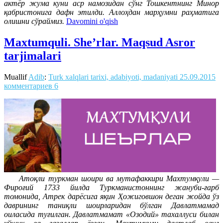
актëр жума куни аср намозидан сўнг Тошкентнинг Минор
қабристонига дафн этилди. Аллоҳдан марҳумни раҳматига
олишни сўраймиз.
Davomini o'qish
Maxtumquli. She’rlar. Maqsud Asror
tarjimalari
Muallif
Adib
:
Turk xalqlari tarixi, adabiyoti, madaniyati
25.09.2015
комментариев 6
Атоқли туркман шоири ва мутафаккири Махтумқули —
Фироғий 1733 йилда Туркманистоннинг жануби-ғарб
томонида, Атрек дарёсига яқин Ҳожиговшон деган жойда ўз
даврининг таниқли шоирларидан бўлган Давлатмамад
оиласида туғилган. Давлатмамат «Озодий» тахаллуси билан