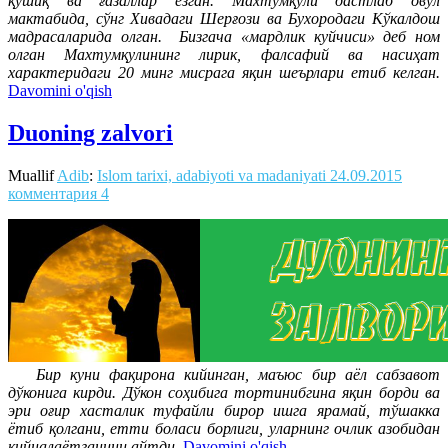
қўшиқ ва ғазаллар ёзган. Махтумқули дастлаб овул
мактабида, сўнг Хивадаги Шерғози ва Бухородаги Кўкалдош
мадрасаларида олган. Бизгача «мардлик куйчиси» деб ном
олган Махтумқулининг лирик, фалсафий ва насиҳат
характеридаги 20 минг мисрага яқин шеърлари етиб келган.
Davomini o'qish
Duoning zalvori
Muallif
Adib
:
Islom tarixi, adabiyoti va madaniyati
24.09.2015
комментария 4
Бир куни фақирона кийинган, маъюс бир аёл сабзавот
дўконига кирди. Дўкон соҳибига тортинибгина яқин борди ва
эри оғир хасталик туфайли бирор ишга ярамай, тўшакка
ётиб қолгани, етти боласи борлиги, уларнинг очлик азобидан
қийналаётганини айтди.
Davomini o'qish