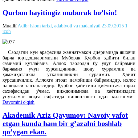
Qurbon hayitingiz muborak bo’lsin!
Muallif
Adib
:
Islom tarixi, adabiyoti va madaniyati
23.09.2015
1
izoh
Саодатли кун арафасида жаннатмакон диёримизда яшовчи
барча юртдошларимизни Муборак Қурбон ҳайити билан
самимий қутлаймиз. Аллоҳ таолодан бу улуғ байрамни
барчамиз учун хурсандчилик, шоду хуррамлик ва
ҳамжиҳатликда ўтказишликни сўраймиз. Ҳайит
хурсандчилик, Аллоҳга итоат намойиши байрамидир, ихлос
нашидаси тантанасидир. Қурбон ҳайитини қиёматгача тарих
саҳифасидан ўчмас, виждонимизда ва ҳаётимиздаги
унутилмас воқеа сифатида нишонлашга одат қилганмиз.
Davomini o'qish
Akademik Aziz Qayumov: Navoiy vafot
etgan kunda ham bir g’azalni boshlab
qo’ygan ekan.