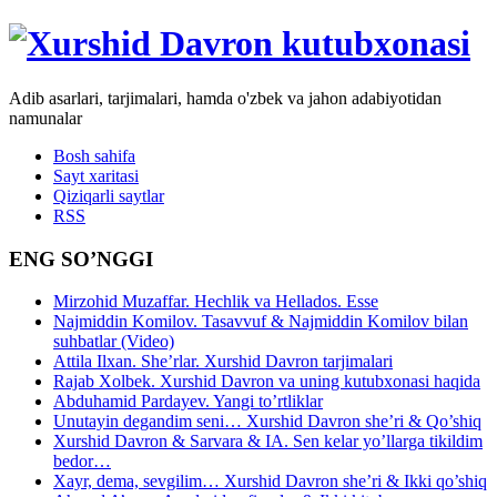
Adib asarlari, tarjimalari, hamda o'zbek va jahon adabiyotidan
namunalar
Bosh sahifa
Sayt xaritasi
Qiziqarli saytlar
RSS
ENG SO’NGGI
Mirzohid Muzaffar. Hechlik va Hellados. Esse
Najmiddin Komilov. Tasavvuf & Najmiddin Komilov bilan
suhbatlar (Video)
Attila Ilxan. She’rlar. Xurshid Davron tarjimalari
Rajab Xolbek. Xurshid Davron va uning kutubxonasi haqida
Abduhamid Pardayev. Yangi to’rtliklar
Unutayin degandim seni… Xurshid Davron she’ri & Qo’shiq
Xurshid Davron & Sarvara & IA. Sen kelar yo’llarga tikildim
bedor…
Xayr, dema, sevgilim… Xurshid Davron she’ri & Ikki qo’shiq