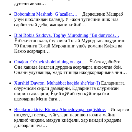
дунёни аввал…
Boborahim Mashrab. G’azallar,…
Дарвешлик Машраб
учун шоҳликдан баланд. У «жон тўтисини ишқ ила
сарбоз этай деб», жандани кийиб…
Bibi Robia Saidova. Tog‘ay Murodning “Bu dunyoda…
Ўзбекистон халқ ёзувчиси Тоғай Мурод таваллудининг
70 йиллиги Тоғай Муроднинг ушбу романи Кафка ва
Камю асарлари…
Onajon. O’zbek shoirlarining onaga…
Ўзбек адабиёти
Она ҳақида ёзилган дурдона асарларга ниҳоятда бой.
Онани улуғлашда, мадҳ этишда ижодкорларимиз чин…
Xurshid Davron. Muhabbat haqida she’rlar (I)
Ёдларингга
олурмисан сирли дамларни, Ёдларингга олурмисан
ширин ғамларни, Ёқиб қўйиб тун қўйнида ёки
шамларни Мени ёдга…
Betakror aktrisa Rimma Ahmedovaga bag’ishlov.
Истараси
ниҳоятда иссиқ, туйғулари паришон юзига майин
қалқиб чиққан, маҳзун қиёфали, ҳар қандай ҳолдаям
дилбарлигича…