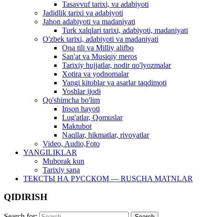
Tasavvuf tarixi, va adabiyoti
Jadidlik tarixi va adabiyoti
Jahon adabiyoti va madaniyati
Turk xalqlari tarixi, adabiyoti, madaniyati
O'zbek tarixi, adabiyoti va madaniyati
Ona tili va Milliy alifbo
San'at va Musiqiy meros
Tarixiy hujjatlar, nodir qo'lyozmalar
Xotira va yodnomalar
Yangi kitoblar va asarlar taqdimoti
Yoshlar ijodi
Qo'shimcha bo'lim
Inson hayoti
Lug'atlar, Qomuslar
Maktubot
Naqllar, hikmatlar, rivoyatlar
Video, Audio,Foto
YANGILIKLAR
Muborak kun
Tarixiy sana
ТЕКСТЫ НА РУССКОМ — RUSCHA MATNLAR
QIDIRISH
Search for: