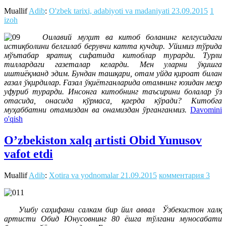
Muallif
Adib
:
O'zbek tarixi, adabiyoti va madaniyati
23.09.2015
1
izoh
Оилавий муҳит ва китоб боланинг келгусидаги
истиқболини белгилаб берувчи катта кучдир. Уйимиз тўрида
мўътабар яратиқ сифатида китоблар турарди. Турли
тиллардаги газеталар келарди. Мен уларни ўқишга
иштиёқманд эдим. Бундан ташқари, отам уйда қироат билан
ғазал ўқирдилар. Ғазал ўқиётганларида отамнинг юзидан меҳр
уфуриб турарди. Инсонга китобнинг таъсирини болалар ўз
отасида, онасида кўрмаса, қаерда кўради? Китобга
муҳаббатни отамиздан ва онамиздан ўрганганмиз.
Davomini
o'qish
O’zbekiston xalq artisti Obid Yunusov
vafot etdi
Muallif
Adib
:
Xotira va yodnomalar
21.09.2015
комментария 3
Ушбу саҳифани салкам бир йил аввал Ўзбекистон халқ
артисти Обид Юнусовнинг 80 ёшга тўлгани муносабати