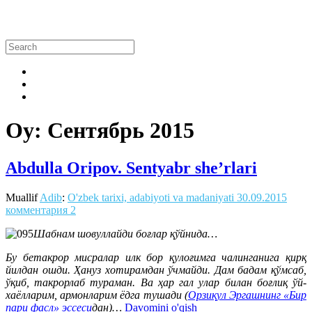
Oy:
Сентябрь 2015
Abdulla Oripov. Sentyabr she’rlari
Muallif
Adib
:
O'zbek tarixi, adabiyoti va madaniyati
30.09.2015
комментария 2
Шабнам шовуллайди боғлар қўйнида…
Бу бетакрор мисралар илк бор қулоғимга чалинганига қирқ
йилдан ошди. Ҳануз хотирамдан ўчмайди. Дам бадам қўмсаб,
ўқиб, такрорлаб тураман. Ва ҳар гал улар билан боғлиқ ўй-
хаёлларим, армонларим ёдга тушади (
Орзиқул Эргашнинг «Бир
пари фасл» эссеси
дан)…
Davomini o'qish