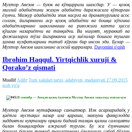
Мухтор Авезов — буюк ва кўпқиррали шахсдир. У — қозоқ
миллий адабиётини жаҳон адабиёти даражасига кўтарган
ёзувчи. Мазкур адабиётда эпик насрга ва драматургияга асос
солган, йигирманчи аср қозоқ адабиёти ва бошқа кўпгина
адабиётларнинг шаклланиши ва ривожига катта ҳисса
қўшган назариётчи ва танқидчи. Ва ниҳоят, мураккаб ва
фожиаларга тўла йигирманчи аср зиёлилар бошига тушган
ҳамма кулфатларини татиб кўрган бир инсон эди. Булар —
Мухтор Авезов шахсининг асосий қирралари.
Davomini o'qish
Ibrohim Haqqul. Yirtqichlik xuruji &
Qorako’z qismati
Muallif
Adib
:
Turk xalqlari tarixi, adabiyoti, madaniyati
27.09.2015
izoh yo'q
28 сентябр — Атоқли қозоқ ёзувчиси Мухтор Авезов таваллуд топган кун
Мухтор Авезов мутафаккир санъаткор. Илк асарларидаёқ у
ҳаётга мустақил назар ила қараши, мавзуни фавқулодда
зиддиятли нуқталари орқали бадиий талқин қилиш салоҳияти
билан бошқалардан ажралиб турган. Бу эса ёзувчининг
бошига баъзан танқид тошларининг ёғилишига сабаб бўлган