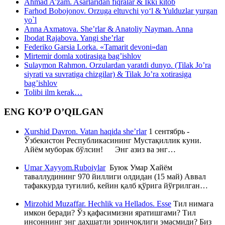
Ahmad A’zam. Asarlaridan fiqralar & Ikki kitob
Farhod Bobojonov. Orzuga eltuvchi yo‘l & Yulduzlar yurgan
yo`l
Anna Axmatova. She’rlar & Anatoliy Nayman. Anna
Ibodat Rajabova. Yangi she’rlar
Federiko Garsia Lorka. «Tamarit devoni»dan
Mirtemir domla xotirasiga bag’ishlov
Sulaymon Rahmon. Orzulardan yaratdi dunyo. (Tilak Jo’ra
siyrati va suvratiga chizgilar) & Tilak Jo’ra xotirasiga
bag’ishlov
Tolibi ilm kerak…
ENG KO’P O’QILGAN
Xurshid Davron. Vatan haqida she’rlar
1 сентябрь -
Ўзбекистон Республикасининг Мустақиллик куни.
Айём муборак бўлсин! Энг азиз ва энг…
Umar Xayyom.Ruboiylar
Буюк Умар Хайём
таваллудининг 970 йиллиги олдидан (15 май) Аввал
тафаккурда туғилиб, кейин қалб қўрига йўғрилган…
Mirzohid Muzaffar. Hechlik va Hellados. Esse
Тил нимага
имкон беради? Ўз қафасимизни яратишгами? Тил
инсоннинг энг даҳшатли эринчоқлиги эмасмиди? Биз