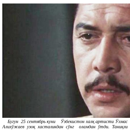
Бугун 25 сентябрь куни Ўзбекистон халқ артисти Ўлмас
Алихўжаев узоқ хасталикдан сўнг оламдан ўтди. Таниқли