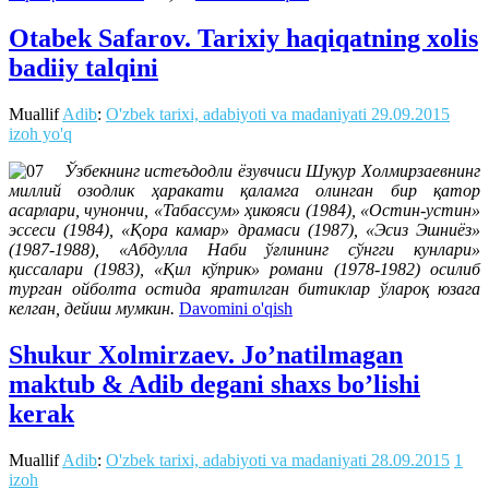
Otabek Safarov. Tarixiy haqiqatning xolis
badiiy talqini
Muallif
Adib
:
O'zbek tarixi, adabiyoti va madaniyati
29.09.2015
izoh yo'q
Ўзбекнинг истеъдодли ёзувчиси Шукур Холмирзаевнинг
миллий озодлик ҳаракати қаламга олинган бир қатор
асарлари, чунончи, «Табассум» ҳикояси (1984), «Остин-устин»
эссеси (1984), «Қора камар» драмаси (1987), «Эсиз Эшниёз»
(1987-1988), «Абдулла Наби ўғлининг сўнгги кунлари»
қиссалари (1983), «Қил кўприк» романи (1978-1982) осилиб
турган ойболта остида яратилган битиклар ўлароқ юзага
келган, дейиш мумкин.
Davomini o'qish
Shukur Xolmirzaev. Jo’natilmagan
maktub & Adib degani shaxs bo’lishi
kerak
Muallif
Adib
:
O'zbek tarixi, adabiyoti va madaniyati
28.09.2015
1
izoh