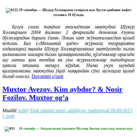
29 сентябрь — Шукур Холмирзаев хотираси кун. Бугун адибнинг вафот
этганига 10 бўлади.
Бугун сизга тақдим этилаётган мактубни Шукур
Холмирзаев 2004 йилнинг 2 февралида деновлик ёзувчи
дўстларидан бирига ёзган. Лекин хат жўнатилмасдан қолиб
кетган. Биз («Маънавий ҳаёт» журнали таҳририяти
ходимлари) яқинда Шукур Холмирзаевнинг матбуотда эълон
қилинмаган ишлари билан қизиққанимизда, қўлёзмалар орасида
шу хатни ҳам топдик ва уни журналхонлар эътиборига
ҳавола этишни маъқул кўрдик. Нима учун шундай
қилганимизни мактубни ўқиб чиққандан сўнг мулоҳаза қилиб
билиб оласиз.
Davomini o'qish
Muxtor Avezov. Kim aybdor? & Nosir
Fozilov. Muxtor og’a
Muallif
Adib
:
Turk xalqlari tarixi, adabiyoti, madaniyati
28.09.2015
1 izoh
28 сентябр — Атоқли қозоқ ёзувчиси Мухтор Авезов таваллуд топган кун