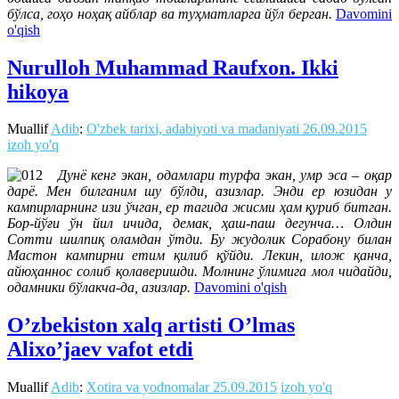
бўлса, гоҳо ноҳақ айблар ва туҳматларга йўл берган.
Davomini
o'qish
Nurulloh Muhammad Raufxon. Ikki
hikoya
Muallif
Adib
:
O'zbek tarixi, adabiyoti va madaniyati
26.09.2015
izoh yo'q
Дунё кенг экан, одамлари турфа экан, умр эса – оқар
дарё. Мен билганим шу бўлди, азизлар. Энди ер юзидан у
кампирларнинг изи ўчган, ер тагида жисми ҳам қуриб битган.
Бор-йўғи ўн йил ичида, демак, ҳаш-паш дегунча… Олдин
Сотти шилпиқ оламдан ўтди. Бу жудолик Сорабону билан
Мастон кампирни етим қилиб қўйди. Лекин, илож қанча,
айюҳаннос солиб қолаверишди. Молнинг ўлимига мол чидайди,
одамники бўлакча-да, азизлар.
Davomini o'qish
O’zbekiston xalq artisti O’lmas
Alixo’jaev vafot etdi
Muallif
Adib
:
Xotira va yodnomalar
25.09.2015
izoh yo'q