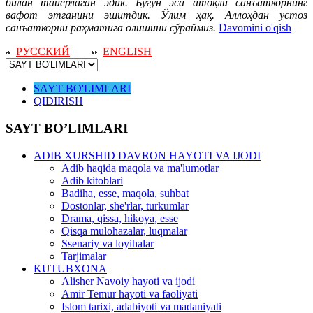
билан тайёрлаган эдик. Бугун эса атоқли санъаткорнинг
вафот этганини эшитдик. Ўлим ҳақ. Аллоҳдан устоз
санъаткорни раҳматига олишини сўраймиз.
Davomini o'qish
РУССКИЙ
ENGLISH
SAYT BO'LIMLARI
QIDIRISH
SAYT BO’LIMLARI
ADIB XURSHID DAVRON HAYOTI VA IJODI
Adib haqida maqola va ma'lumotlar
Adib kitoblari
Badiha, esse, maqola, suhbat
Dostonlar, she'rlar, turkumlar
Drama, qissa, hikoya, esse
Qisqa mulohazalar, luqmalar
Ssenariy va loyihalar
Tarjimalar
KUTUBXONA
Alisher Navoiy hayoti va ijodi
Amir Temur hayoti va faoliyati
Islom tarixi, adabiyoti va madaniyati