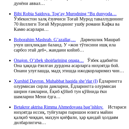
дунёни аввал…
Bibi Robia Saidova. Tog‘ay Murodning “Bu dunyoda…
Ўзбекистон халқ ёзувчиси Тоғай Мурод таваллудининг
70 йиллиги Тоғай Муроднинг ушбу романи Кафка ва
Камю асарлари…
Boborahim Mashrab. G’azallar,…
Дарвешлик Машраб
учун шоҳликдан баланд. У «жон тўтисини ишқ ила
сарбоз этай деб», жандани кийиб…
Onajon. O’zbek shoirlarining onaga…
Ўзбек адабиёти
Она ҳақида ёзилган дурдона асарларга ниҳоятда бой.
Онани улуғлашда, мадҳ этишда ижодкорларимиз чин…
Xurshid Davron. Muhabbat haqida she’rlar (I)
Ёдларингга
олурмисан сирли дамларни, Ёдларингга олурмисан
ширин ғамларни, Ёқиб қўйиб тун қўйнида ёки
шамларни Мени ёдга…
Betakror aktrisa Rimma Ahmedovaga bag’ishlov.
Истараси
ниҳоятда иссиқ, туйғулари паришон юзига майин
қалқиб чиққан, маҳзун қиёфали, ҳар қандай ҳолдаям
дилбарлигича…