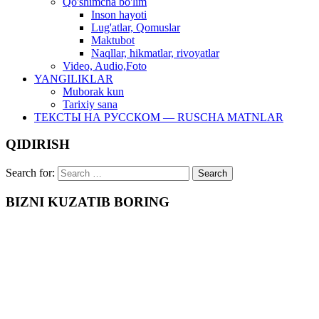
Qo'shimcha bo'lim
Inson hayoti
Lug'atlar, Qomuslar
Maktubot
Naqllar, hikmatlar, rivoyatlar
Video, Audio,Foto
YANGILIKLAR
Muborak kun
Tarixiy sana
ТЕКСТЫ НА РУССКОМ — RUSCHA MATNLAR
QIDIRISH
Search for:
BIZNI KUZATIB BORING