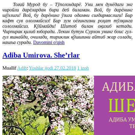
Тоғай Мурод бу – Тўполондарё. Уни мен дунёдаги энг
чиройли дарёлардан бири деб биламан. Вой, бу дарёнинг
шўхлиги! Вой, бу дарёнинг ўзига одамни сиғдирмаслиги! Бир
кафт сув ололмайсиз! Бир зум оёғингизни роҳат тўлқинга
сололмайсиз. Қўймайди! Шитоб билан оқизиб кетади.
Чирпирак қилиб юборади. Лекин бутун Сурхон унинг боис гул-
гул яшнайди, очилади, тириклик қўшиғини айтиб жар солади,
нашъа суради.
Davomini o'qish
Adiba Umirova. She’rlar
Muallif
Adib
:
Yoshlar ijodi
27.02.2018
1 izoh