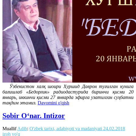
Ўзбекистон халқ шоири Хуршид Даврон туғилган кунига
бағишлаб «Бедорлик» радиодастурида биринчи қисми 20
январь, иккинчи қисми 27 январда эфирга узатилган суҳбатни
тақдим этамиз.
Davomini o'qish
Sobir O‘nar. Intizor
Muallif
Adib
:
O'zbek tarixi, adabiyoti va madaniyati
24.02.2018
izoh yo'q