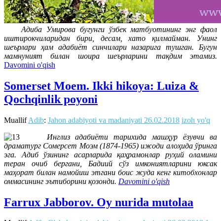
Адиба Умирова бугунги ўзбек матбуотининг энг фаол
иштирокчиларидан бири, десам, хато қилмайман. Унинг
шеърлари ҳам адабиёт синчилари назарига тушган. Бугун
мамнуният билан шоира шеърларини тақдим этамиз.
Davomini o'qish
Somerset Moem. Ikki hikoya: Luiza &
Qochqinlik poyoni
Muallif
Adib
:
Jahon adabiyoti va madaniyati
26.02.2018
izoh yo'q
Инглиз адабиёти тарихида машҳур ёзувчи ва
драматург Сомерсет Моэм (1874-1965) ижоди алоҳида ўринга
эга. Адиб ўзининг асарларида қаҳрамонлар руҳий оламини
теран очиб бергани, Бадиий сўз имкониятларини юксак
маҳорат билан намойиш этгани боис жуда кенг китобхонлар
оммасининг эътиборини қозонди.
Davomini o'qish
Farrux Jabborov. Oy nurida mutolaa