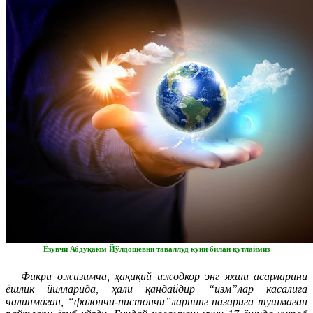
Ёзувчи Абдуқаюм Йўлдошевни таваллуд куни билан қутлаймиз
Фикри ожизимча, ҳақиқий ижодкор энг яхши асарларини
ёшлик йилларида, ҳали қандайдир “изм”лар касалига
чалинмаган, “фалончи-пистончи”ларнинг назарига тушмаган