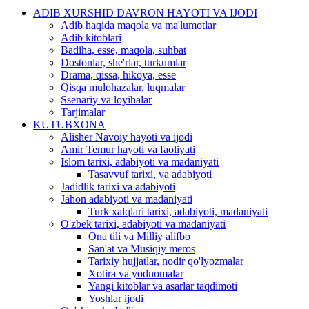
ADIB XURSHID DAVRON HAYOTI VA IJODI
Adib haqida maqola va ma'lumotlar
Adib kitoblari
Badiha, esse, maqola, suhbat
Dostonlar, she'rlar, turkumlar
Drama, qissa, hikoya, esse
Qisqa mulohazalar, luqmalar
Ssenariy va loyihalar
Tarjimalar
KUTUBXONA
Alisher Navoiy hayoti va ijodi
Amir Temur hayoti va faoliyati
Islom tarixi, adabiyoti va madaniyati
Tasavvuf tarixi, va adabiyoti
Jadidlik tarixi va adabiyoti
Jahon adabiyoti va madaniyati
Turk xalqlari tarixi, adabiyoti, madaniyati
O'zbek tarixi, adabiyoti va madaniyati
Ona tili va Milliy alifbo
San'at va Musiqiy meros
Tarixiy hujjatlar, nodir qo'lyozmalar
Xotira va yodnomalar
Yangi kitoblar va asarlar taqdimoti
Yoshlar ijodi