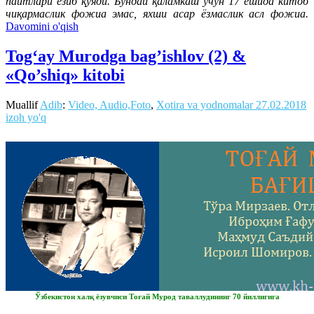
пайтлари ёзиб қўяди. Бундай қаламкаш учун 17 ёшида китоб
чиқармаслик фожиа эмас, яхши асар ёзмаслик асл фожиа.
Davomini o'qish
Tog‘ay Murodga bag’ishlov (2) &
«Qo’shiq» kitobi
Muallif
Adib
:
Video, Audio,Foto
,
Xotira va yodnomalar
27.02.2018
izoh yo'q
Ўзбекистон халқ ёзувчиси Тоғай Мурод таваллудининг 70 йиллигига