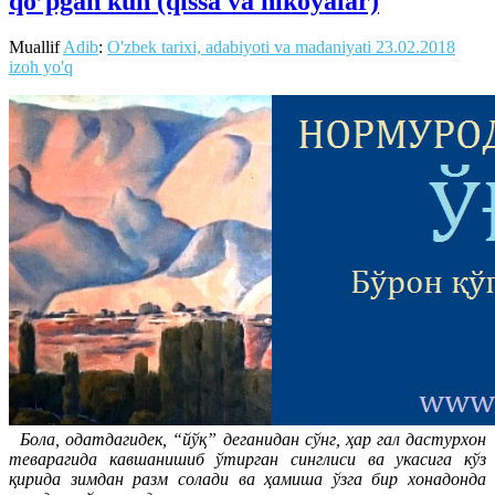
qo’pgan kun (qissa va hikoyalar)
Muallif
Adib
:
O'zbek tarixi, adabiyoti va madaniyati
23.02.2018
izoh yo'q
Бола, одатдагидек, “йўқ” деганидан сўнг, ҳар гал дастурхон
теварагида кавшанишиб ўтирган синглиси ва укасига кўз
қирида зимдан разм солади ва ҳамиша ўзга бир хонадонда