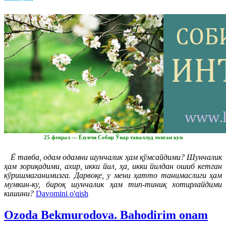
25 феврал — Ёзувчи Собир Ўнар таваллуд топган кун
Ё тавба, одам одамни шунчалик ҳам қўмсайдими? Шунчалик
ҳам зориқадими, ахир, икки йил, ҳа, икки йилдан ошиб кетган
кўришмаганимизга. Дарвоқе, у мени ҳатто танимаслиги ҳам
мумкин-ку, бироқ шунчалик ҳам тип-тиниқ хотирлайдими
кишини?
Davomini o'qish
Ozoda Bekmurodova. Bahodirim onam