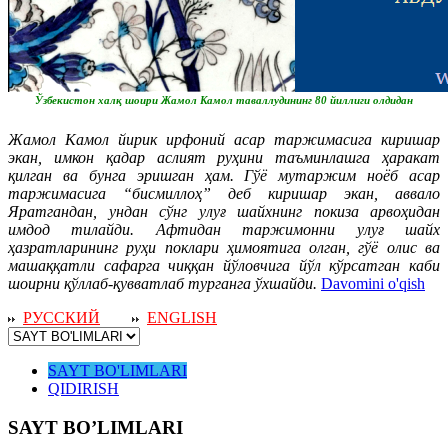
Ўзбекистон халқ шоири Жамол Камол таваллудининг 80 йиллиги олдидан
Жамол Камол йирик ирфоний асар таржимасига киришар
экан, имкон қадар аслият руҳини таъминлашга ҳаракат
қилган ва бунга эришган ҳам. Гўё мутаржим ноёб асар
таржимасига “бисмиллоҳ” деб киришар экан, аввало
Яратгандан, ундан сўнг улуғ шайхнинг покиза арвоҳидан
имдод тилайди. Афтидан таржимонни улуғ шайх
ҳазратларининг руҳи поклари ҳимоятига олган, гўё олис ва
машаққатли сафарга чиққан йўловчига йўл кўрсатган каби
шоирни қўллаб-қувватлаб турганга ўхшайди.
Davomini o'qish
РУССКИЙ
ENGLISH
SAYT BO'LIMLARI
QIDIRISH
SAYT BO’LIMLARI