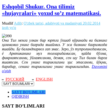
Eshqobil Shukur. Ona tilimiz
«hujayralari» yoxud so’z matematikasi.
Muallif
Adib
:
O'zbek tarixi, adabiyoti va madaniyati
20.02.2014
izoh yo'q
Она Тил менга улкан бир юртга ўхшаб кўринади ва бизнинг
ҳаммамиз унинг бағрида яшаймиз. У эса бизнинг бағримизда
яшайди. Бу баландпарвоз гап эмас. Зеро, ўз тупроғингдамисан,
ё Арктиканинг муз тоғларидамисан, қайда бўлма,
фикрлаяпсанми, ўйлаяпсанми, демак, сен шу Тил билан бирга
яшаяпсан. Сен унинг тириклигини ҳис этасанми, йўқми,
барибир, сенинг тириклигинг унинг тириклигидан.
Davomini
o'qish
РУССКИЙ
ENGLISH
SAYT BO'LIMLARI
QIDIRISH
SAYT BO’LIMLARI