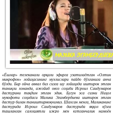
«Ёшлар» телеканали орқали эфирга узатилаётган «Олтин
микрофон» лойиҳасининг мухлислари пайдо бўлганига анча
бўлди. Бир ойча аввал биз сизга шу лойиҳада иштирок этган
таниқли хонанда, ажойиб овоз соҳиби Исроил Саидумаров
дастурини тақдим этган эдик. Бугун эса сизни Ниҳол
мукофоти соҳибаси Малика Эгамбердиева иштирок этган
дастур билан таништирмоқчимиз. Шахсан менга, Маликанинг
дастурида Исроил Саидумаров дастурида яққол кўзга
ташланган салоҳиятли ижро мен кутганчалик намоён