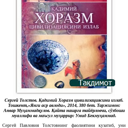
Сергей Толстов. Қадимий Хоразм цивилизациясини излаб.
Тошкент,»Янги аср авлоди», 2014, 380 бет. Таржимон:
Анвар Муҳаммадқулов. Қайта нашрга тайёрловчи, сўзбоши
муаллифи ва маъсул муҳаррир: Умид Бекмуҳаммад.
Сергей Павловия Толстовнинг фаолиятини кузатиб, уни