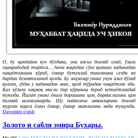
О, бу қандайин куч бўлдики, уни ипсиз боғлаб олиб, ўзига
оҳанрабодай тортса… Анча вақтдан сўнг қизнинг кабинадан
чиқаётганини кўриб, ёмғир бутунлай тинганини сезди ва
бирдан безовталаниб қолди. Бу лаҳзалар унинг учун азиз бўлиб
қолган, гўёки у кабинадан эмас, қалб тўридан чиқаётган эди.
Қиз кўзига чақмоқ мисли бир кўриниш бериб кетаётгандай
туюлди. Йигит унинг ёнига боришини ҳам, бормаслигини ҳам
билмай каловланарди. Шу пайтгача икковларини боғлаб
турган нарса ёлғиз ёмғир, ёмғир эканлигини энди тушунди.
Davomini o'qish
Золото и сабля эмира Бухары.
Muallif
Adib
:
ТЕКСТЫ НА РУССКОМ - RUSCHA MATNLAR