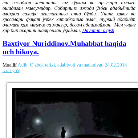
ёш ижодкор ҳаётининг энг кўркам ва орзулари амалга
ошадиган мавсумидир. Собирнинг ижоди ўзбек адабиётида
алоҳида саҳифа эгаллаганига анча бўлди. Унинг ҳикоя ва
қиссалари фақат ўзбек китобхонига эмас, туркий адабиёт
оламига ҳам маълум ва манзур, десам адашмайман. Мен унинг
ҳар бир асарини шавқ билан ўқийман.
Davomini o'qish
Baxtiyor Nuriddinov.Muhabbat haqida
uch hikoya.
Muallif
Adib
:
O'zbek tarixi, adabiyoti va madaniyati
24.02.2014
izoh yo'q