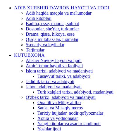
ADIB XURSHID DAVRON HAYOTI VA IJODI
Adib haqida maqola va ma'lumotlar
Adib kitoblari
Badiha, esse, maqola, suhbat
Dostonlar, she'rlar, turkumlar
Drama, qissa, hikoya, esse
Qisqa mulohazalar, luqmalar
Ssenariy va loyihalar
Tarjimalar
KUTUBXONA
Alisher Navoiy hayoti va ijodi
Amir Temur hayoti va faoliyati
Islom tarixi, adabiyoti va madaniyati
Tasavvuf tarixi, va adabiyoti
Jadidlik tarixi va adabiyoti
Jahon adabiyoti va madaniyati
Turk xalqlari tarixi, adabiyoti, madaniyati
O'zbek tarixi, adabiyoti va madaniyati
Ona tili va Milliy alifbo
San'at va Musiqiy meros
Tarixiy hujjatlar, nodir qo'lyozmalar
Xotira va yodnomalar
Yangi kitoblar va asarlar taqdimoti
Yoshlar ijodi