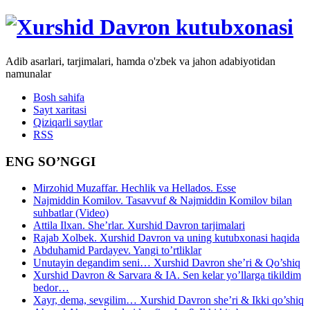
Adib asarlari, tarjimalari, hamda o'zbek va jahon adabiyotidan
namunalar
Bosh sahifa
Sayt xaritasi
Qiziqarli saytlar
RSS
ENG SO’NGGI
Mirzohid Muzaffar. Hechlik va Hellados. Esse
Najmiddin Komilov. Tasavvuf & Najmiddin Komilov bilan
suhbatlar (Video)
Attila Ilxan. She’rlar. Xurshid Davron tarjimalari
Rajab Xolbek. Xurshid Davron va uning kutubxonasi haqida
Abduhamid Pardayev. Yangi to’rtliklar
Unutayin degandim seni… Xurshid Davron she’ri & Qo’shiq
Xurshid Davron & Sarvara & IA. Sen kelar yo’llarga tikildim
bedor…
Xayr, dema, sevgilim… Xurshid Davron she’ri & Ikki qo’shiq