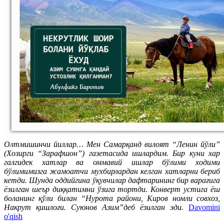
Олтмишинчи йиллар… Мен Самарқанд вилоят “Ленин йўли”
(Хозирги “Зарафшон”) газетасида ишлардим. Бир куни хар
галгидек хатлар ва оммавий ишлар бўлими ходими
бўлимимизга жамоатчи мухбирлардан келган хатларни бериб
кетди. Шунда оддийгина ўқувчилар дафтарининг бир варағига
ёзилган шеър диққатимни ўзига тортди. Конверт устига ёш
боланинг қўли билан “Нурота райони, Киров номли совхоз,
Накрут қишлоғи. Суюнов Азим”деб ёзилган эди.
Davomini
o'qish