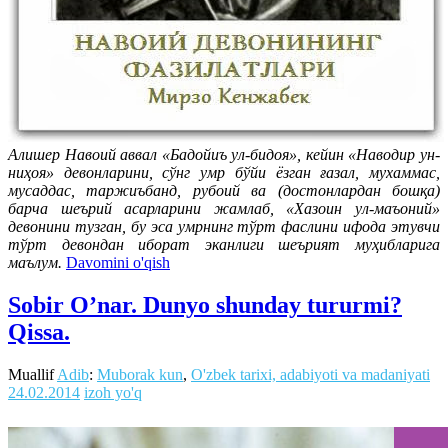
Алишер Навоий аввал «Бадойиъ ул-бидоя», кейин «Наводир ун-
ниҳоя» девонларини, сўнг умр бўйи ёзган ғазал, мухаммас,
мусаддас, таржиъбанд, рубоий ва (достонлардан бошқа)
барча шеърий асарларини жамлаб, «Хазоин ул-маъоний»
девонини тузган, бу эса умрнинг тўрт фаслини ифода этувчи
тўрт девондан иборат эканлиги шеърият муҳибларига
маълум.
Davomini o'qish
Sobir O’nar. Dunyo shunday tururmi?
Qissa.
Muallif
Adib
:
Muborak kun
,
O'zbek tarixi, adabiyoti va madaniyati
24.02.2014
izoh yo'q