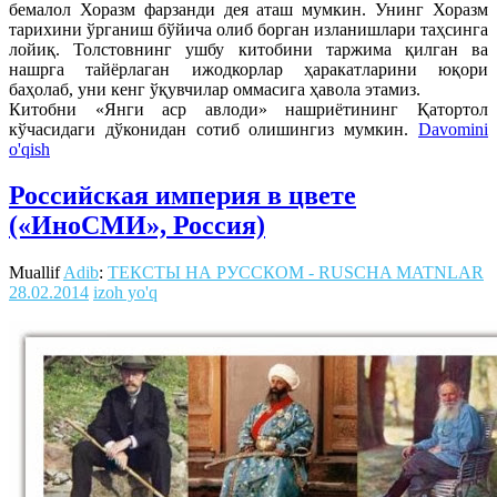
бемалол Хоразм фарзанди дея аташ мумкин. Унинг Хоразм
тарихини ўрганиш бўйича олиб борган изланишлари таҳсинга
лойиқ. Толстовнинг ушбу китобини таржима қилган ва
нашрга тайёрлаган ижодкорлар ҳаракатларини юқори
баҳолаб, уни кенг ўқувчилар оммасига ҳавола этамиз.
Китобни «Янги аср авлоди» нашриётининг Қатортол
кўчасидаги дўконидан сотиб олишингиз мумкин.
Davomini
o'qish
Российская империя в цвете
(«ИноСМИ», Россия)
Muallif
Adib
:
ТЕКСТЫ НА РУССКОМ - RUSCHA MATNLAR
28.02.2014
izoh yo'q