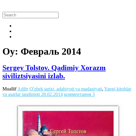
Oy:
Февраль 2014
Sergey Tolstov. Qadimiy Xorazm
siviliztsiyasini izlab.
Muallif
Adib
:
O'zbek tarixi, adabiyoti va madaniyati
,
Yangi kitoblar
va asarlar taqdimoti
28.02.2014
комментария 3