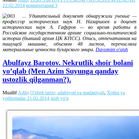
22.02.2014
комментария 3
Удивительный документ обнаружили ученые —
профессор исторических наук Н. Назаршоев и доцент
исторических наук А. Гафуров — во время работы в
Российском государственном архиве социально-политической
истории (бывший архив ЦК КПСС). Опись, отпечатанная на
пишущей машинке, объемом 48 листов, перечисляла
материальные ценности бухарского эмира.
Davomini o'qish
Abulfayz Barotov. Nekrutlik shoir bolani
yo’qlab (Men Azim Suyunga qanday
ustozlik qilganman?).
Muallif
Adib
:
O'zbek tarixi, adabiyoti va madaniyati
,
Xotira va
yodnomalar
21.02.2014
izoh yo'q