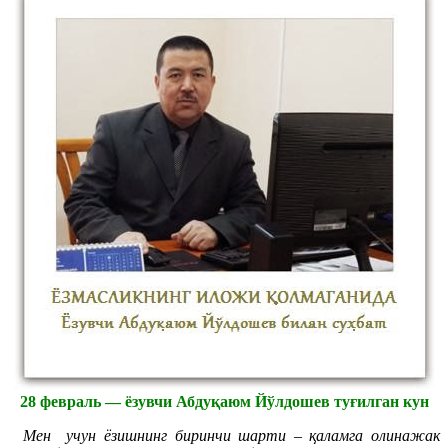
28 февраль — ёзувчи Абдуқаюм Йўлдошев туғилган кун
Мен учун ёзишнинг биринчи шарти – қаламга олинажак