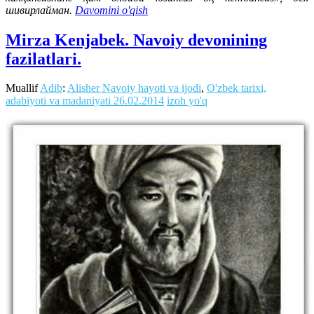
шивирлайман.
Davomini o'qish
Mirza Kenjabek. Navoiy devonining
fazilatlari.
Muallif
Adib
:
Alisher Navoiy hayoti va ijodi
,
O'zbek tarixi,
adabiyoti va madaniyati
26.02.2014
izoh yo'q