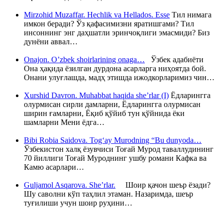
Mirzohid Muzaffar. Hechlik va Hellados. Esse
Тил нимага
имкон беради? Ўз қафасимизни яратишгами? Тил
инсоннинг энг даҳшатли эринчоқлиги эмасмиди? Биз
дунёни аввал…
Onajon. O’zbek shoirlarining onaga…
Ўзбек адабиёти
Она ҳақида ёзилган дурдона асарларга ниҳоятда бой.
Онани улуғлашда, мадҳ этишда ижодкорларимиз чин…
Xurshid Davron. Muhabbat haqida she’rlar (I)
Ёдларингга
олурмисан сирли дамларни, Ёдларингга олурмисан
ширин ғамларни, Ёқиб қўйиб тун қўйнида ёки
шамларни Мени ёдга…
Bibi Robia Saidova. Tog‘ay Murodning “Bu dunyoda…
Ўзбекистон халқ ёзувчиси Тоғай Мурод таваллудининг
70 йиллиги Тоғай Муроднинг ушбу романи Кафка ва
Камю асарлари…
Guljamol Asqarova. She’rlar.
Шоир қачон шеър ёзади?
Шу саволни кўп таҳлил этаман. Назаримда, шеър
туғилиши учун шоир руҳини…