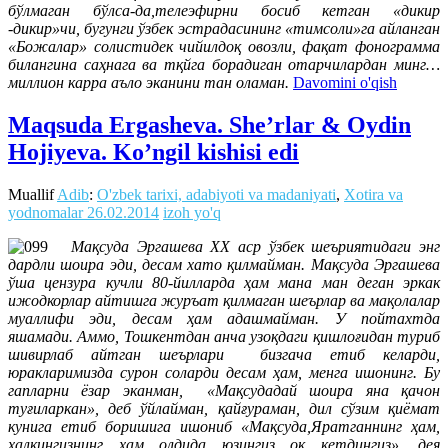
бўлмаган бўлса-да,телеэфирни босиб кетган «дикир
-дикир»чи, бугунги ўзбек эстрадасининг «тимсоли»га айланган
«Божалар» солистидек чийилдоқ овозли, фақат фонограмма
билангина саҳнага ва тқйга борадиган отарчилардан минг…
миллион карра аъло эканини тан оламан.
Davomini o'qish
Maqsuda Ergasheva. She’rlar & Oydin
Hojiyeva. Ko’ngil kishisi edi
Muallif
Adib
:
O'zbek tarixi, adabiyoti va madaniyati
,
Xotira va
yodnomalar
26.02.2014
izoh yo'q
Мақсуда Эргашева ХХ аср ўзбек шеъриятидаги энг
дардли шоира эди, десам хато қилмайман. Мақсуда Эргашева
ўша цензура кучли 80-йилларда ҳам мана ман деган эркак
ижодкорлар айтишга журъат қилмаган шеърлар ва мақолалар
муаллифи эди, десам ҳам адашмайман. У пойтахтда
яшамади. Аммо, Тошкентдан анча узоқдаги қишлоғидан туриб
шивирлаб айтган шеърлари бизгача етиб келарди,
юракларимизда сурон соларди десам ҳам, менга ишонинг. Бу
гапларни ёзар эканман, «Мақсудадай шоира яна қачон
туғиларкан», деб ўйлайман, қайғураман, дил сўзим қиёмат
кунига етиб боришига ишониб «Мақсуда,Яратганнинг ҳам,
халқингизнинг ҳам олдида юзингиз оқ кетдингиз», дея