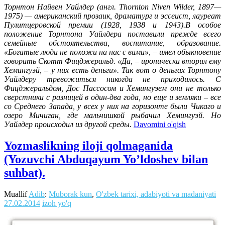
Торнтон Найвен Уайлдер (англ. Thornton Niven Wilder, 1897—
1975) — американский прозаик, драматург и эссеист, лауреат
Пулитцеровской премии (1928, 1938 и 1943).В особое
положение Торнтона Уайлдера поставили прежде всего
семейные обстоятельства, воспитание, образование.
«Богатые люди не похожи на нас с вами», – имел обыкновение
говорить Скотт Фицджеральд. «Да, – иронически вторил ему
Хемингуэй, – у них есть деньги». Так вот о деньгах Торнтону
Уайлдеру тревожиться никогда не приходилось. С
Фицджеральдом, Дос Пассосом и Хемингуэем они не только
сверстники с разницей в один-два года, но еще и земляки – все
со Среднего Запада, у всех у них на горизонте были Чикаго и
озеро Мичиган, где мальчишкой рыбачил Хемингуэй. Но
Уайлдер происходил из другой среды.
Davomini o'qish
Yozmaslikning iloji qolmaganida
(Yozuvchi Abduqayum Yo’ldoshev bilan
suhbat).
Muallif
Adib
:
Muborak kun
,
O'zbek tarixi, adabiyoti va madaniyati
27.02.2014
izoh yo'q