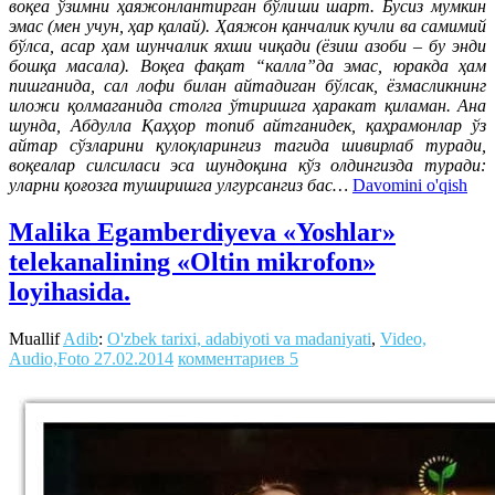
воқеа ўзимни ҳаяжонлантирган бўлиши шарт. Бусиз мумкин
эмас (мен учун, ҳар қалай). Ҳаяжон қанчалик кучли ва самимий
бўлса, асар ҳам шунчалик яхши чиқади (ёзиш азоби – бу энди
бошқа масала). Воқеа фақат “калла”да эмас, юракда ҳам
пишганида, сал лофи билан айтадиган бўлсак, ёзмасликнинг
иложи қолмаганида столга ўтиришга ҳаракат қиламан. Ана
шунда, Абдулла Қаҳҳор топиб айтганидек, қаҳрамонлар ўз
айтар сўзларини қулоқларингиз тагида шивирлаб туради,
воқеалар силсиласи эса шундоқина кўз олдингизда туради:
уларни қоғозга туширишга улгурсангиз бас…
Davomini o'qish
Malika Egamberdiyeva «Yoshlar»
telekanalining «Oltin mikrofon»
loyihasida.
Muallif
Adib
:
O'zbek tarixi, adabiyoti va madaniyati
,
Video,
Audio,Foto
27.02.2014
комментариев 5