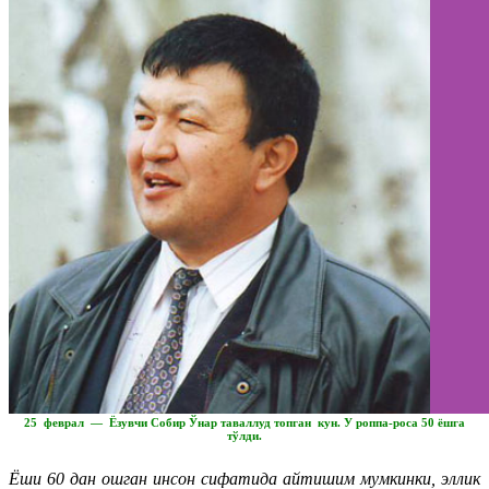
25 феврал — Ёзувчи Собир Ўнар таваллуд топган кун. У роппа-роса 50 ёшга
тўлди.
Ёши 60 дан ошган инсон сифатида айтишим мумкинки, эллик