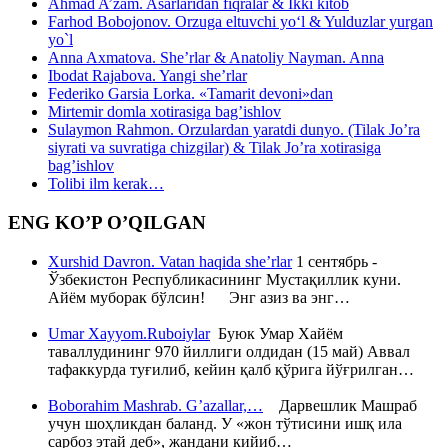
Ahmad A’zam. Asarlaridan fiqralar & Ikki kitob
Farhod Bobojonov. Orzuga eltuvchi yo‘l & Yulduzlar yurgan
yo`l
Anna Axmatova. She’rlar & Anatoliy Nayman. Anna
Ibodat Rajabova. Yangi she’rlar
Federiko Garsia Lorka. «Tamarit devoni»dan
Mirtemir domla xotirasiga bag’ishlov
Sulaymon Rahmon. Orzulardan yaratdi dunyo. (Tilak Jo’ra
siyrati va suvratiga chizgilar) & Tilak Jo’ra xotirasiga
bag’ishlov
Tolibi ilm kerak…
ENG KO’P O’QILGAN
Xurshid Davron. Vatan haqida she’rlar
1 сентябрь -
Ўзбекистон Республикасининг Мустақиллик куни.
Айём муборак бўлсин! Энг азиз ва энг…
Umar Xayyom.Ruboiylar
Буюк Умар Хайём
таваллудининг 970 йиллиги олдидан (15 май) Аввал
тафаккурда туғилиб, кейин қалб қўрига йўғрилган…
Boborahim Mashrab. G’azallar,…
Дарвешлик Машраб
учун шоҳликдан баланд. У «жон тўтисини ишқ ила
сарбоз этай деб», жандани кийиб…