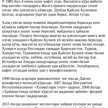
У 1985 йил 4 июнь куни вафот этди. Васиятига кўра майити
бир китоби гонорарига Жилға ирмоғи юқорисидан сотиб
олган уйи ҳовлисига кўмилди. Дунёда Қайсин Қулиевни
билган, асарларини ўқиган одам борки, мотам тутди.
Халқ севган шоир номини абадийлаштириш борасида кенг
кўламли хайрли ишлар бошланди. Налчик шаҳридаги
шоҳкўчага унинг номи берилиб, майдонига ҳайкали
тикланди. Охирги йилларда яшаган ва ҳовлисидан мангу жой
олган хонадонга Қайсин Қулиев уй музейи мақоми берилди,
қатор кўча, мактаб ва кутубхоналар унинг номи билан аталди.
Ҳозирги кунда Россиядан ташқари Қирғизистон, Туркия,
Ҳиндистон, Туркманистонда ҳам Қайсин Қулиев номи билан
аталадиган кўча, хиёбон, кутубхона, музей ва боғлар бор.
Истанбул ва Анқара шаҳарларида унинг номи билан
аталадиган хиёбонга ҳайкали ҳам қўйилган. Эътиборлиси,
вафот этгандан кейин ҳам у мукофотланяпти.
1990 йилда асарлари мамлакатнинг энг юксак Давлат
мукофотига муносиб кўрилди. 2007 йилда Ингушетия
Республикасининг «Хизматлари учун» ордени, 2008 йилда
«Арманистонда хизмат кўрсатган маданият арбоби» фахрий
унвони билан тақдирланди.
2015 йилда шоирнинг мухлислари хайрия пуллари ва ҳашар