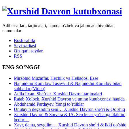
Adib asarlari, tarjimalari, hamda o'zbek va jahon adabiyotidan
namunalar
Bosh sahifa
Sayt xaritasi
Qiziqarli saytlar
RSS
ENG SO’NGGI
Mirzohid Muzaffar. Hechlik va Hellados. Esse
Najmiddin Komilov. Tasavvuf & Najmiddin Komilov bilan
suhbatlar (Video)
Attila Ilxan. She’rlar. Xurshid Davron tarjimalari
Rajab Xolbek. Xurshid Davron va uning kutubxonasi haqida
Abduhamid Pardayev. Yangi to’rtliklar
Unutayin degandim seni… Xurshid Davron she’ri & Qo’shiq
Xurshid Davron & Sarvara & IA. Sen kelar yo’llarga tikildim
bedor…
Xayr, dema, sevgilim… Xurshid Davron she’ri & Ikki qo’shiq