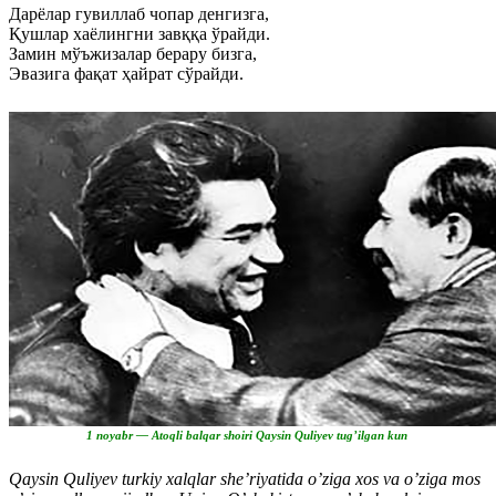
Дарёлар гувиллаб чопар денгизга,
Қушлар хаёлингни завққа ўрайди.
Замин мўъжизалар берару бизга,
Эвазига фақат ҳайрат сўрайди.
1 noyabr — Atoqli balqar shoiri Qaysin Quliyev tug’ilgan kun
Qaysin Quliyev turkiy xalqlar she’riyatida o’ziga xos va o’ziga mos