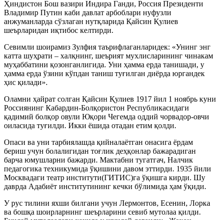
Ҳиндистон Бош вазири Индира Ганди, Россия Президенти
Владимир Путин каби давлат арбоблари нуфузли
анжуманларда сўзлаган нутқларида Қайсин Қулиев
шеърларидан иқтибос келтирди.
Севимли шоирамиз Зулфия таърифлаганларидек: «Унинг энг
катта шуҳрати – халқнинг, шеърият мухлисларининг чинакам
муҳаббатини қозонганлигида. Уни ҳамма ерда танишади, у
ҳамма ерда ўзини кўпдан таниш туғилган диёрда юргандек
ҳис қилади».
Оламни ҳайрат солган Қайсин Қулиев 1917 йил 1 ноябрь куни
Россиянинг Кабардин-Болқористон Республикасидаги
қадимий болқор овули Юқори Чегемда оддий чорвадор-овчи
оиласида туғилди. Икки ёшида отадан етим қолди.
Опаси ва уни тарбиялашда қийналаётган онасига ёрдам
бериш учун болалигидан тоғлик деҳқонлар бажарадиган
барча юмушларни бажарди. Мактабни тугатгач, Налчик
педагогика техникумида ўқишини давом эттирди. 1935 йили
Москвадаги театр институти(ГИТИС)га ўқишга кирди. Шу
даврда Адабиёт институтининг кечки бўлимида ҳам ўқиди.
У рус тилини яхши билгани учун Лермонтов, Есенин, Лорка
ва бошқа шоирларнинг шеърларини севиб мутолаа қилди.