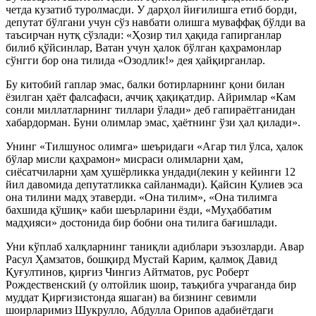
четда кузатиб туролмасди. У дарҳол йиғилишга етиб борди,
депутат бўлгани учун сўз навбати олишга муваффақ бўлди ва
таъсирчан нутқ сўзлади: «Ҳозир тил ҳақида гапирганлар
билиб қўйсинлар, Ватан учун ҳалок бўлган қаҳрамонлар
сўнгги бор она тилида «Озодлик!» дея ҳайқирганлар.
Бу китобий гаплар эмас, балки ботирларнинг қони билан
ёзилган ҳаёт фалсафаси, аччиқ ҳақиқатдир. Айримлар «Кам
сонли миллатларнинг тиллари ўлади» деб гапираётганидан
хабардорман. Буни олимлар эмас, ҳаётнинг ўзи ҳал қилади».
Унинг «Тилшунос олимга» шеъридаги «Агар тил ўлса, ҳалок
бўлар мисли қаҳрамон» мисраси олимларни ҳам,
сиёсатчиларни ҳам ҳушёрликка ундади(лекин у кейинги 12
йил давомида депутатликка сайланмади). Қайсин Қулиев эса
она тилини мадҳ этаверди. «Она тилим», «Она тилимга
бахшида қўшиқ» каби шеърларини ёзди, «Муҳаббатим
мадҳияси» достонида бир бобни она тилига бағишлади.
Уни кўплаб халқларнинг таниқли адиблари эъзозларди. Авар
Расул Ҳамзатов, бошқирд Мустай Карим, қалмоқ Давид
Қуғултинов, қирғиз Чингиз Айтматов, рус Роберт
Рождественский (у олтойлик шоир, таъқибга учраганда бир
муддат Қирғизистонда яшаган) ва бизнинг севимли
шоирларимиз Шукрулло, Абдулла Орипов адабиётдаги