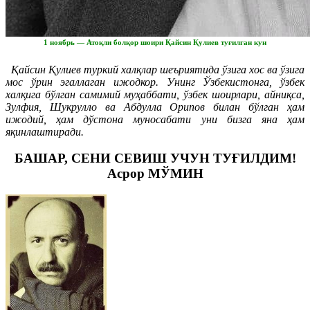
1 ноябрь — Атоқли болқор шоири Қайсин Қулиев туғилган кун
Қайсин Қулиев туркий халқлар шеъриятида ўзига хос ва ўзига
мос ўрин эгаллаган ижодкор. Унинг Ўзбекистонга, ўзбек
халқига бўлган самимий муҳаббати, ўзбек шоирлари, айниқса,
Зулфия,
Шукрулло
ва Абдулла Орипов билан бўлган ҳам
ижодий, ҳам дўстона муносабати уни бизга яна ҳам
яқинлаштиради.
БАШАР, СЕНИ СЕВИШ УЧУН ТУҒИЛДИМ!
Асрор МЎМИН