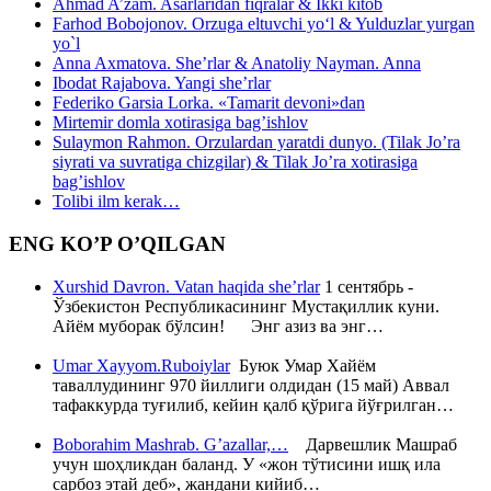
Ahmad A’zam. Asarlaridan fiqralar & Ikki kitob
Farhod Bobojonov. Orzuga eltuvchi yo‘l & Yulduzlar yurgan
yo`l
Anna Axmatova. She’rlar & Anatoliy Nayman. Anna
Ibodat Rajabova. Yangi she’rlar
Federiko Garsia Lorka. «Tamarit devoni»dan
Mirtemir domla xotirasiga bag’ishlov
Sulaymon Rahmon. Orzulardan yaratdi dunyo. (Tilak Jo’ra
siyrati va suvratiga chizgilar) & Tilak Jo’ra xotirasiga
bag’ishlov
Tolibi ilm kerak…
ENG KO’P O’QILGAN
Xurshid Davron. Vatan haqida she’rlar
1 сентябрь -
Ўзбекистон Республикасининг Мустақиллик куни.
Айём муборак бўлсин! Энг азиз ва энг…
Umar Xayyom.Ruboiylar
Буюк Умар Хайём
таваллудининг 970 йиллиги олдидан (15 май) Аввал
тафаккурда туғилиб, кейин қалб қўрига йўғрилган…
Boborahim Mashrab. G’azallar,…
Дарвешлик Машраб
учун шоҳликдан баланд. У «жон тўтисини ишқ ила
сарбоз этай деб», жандани кийиб…