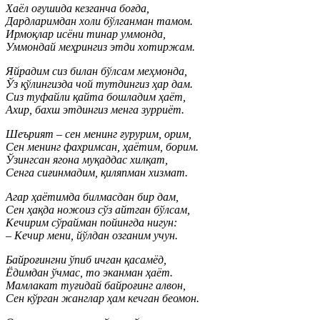
Хаёл оғушида кезганча боғда,
Дардларимдан холи бўлганман тамом.
Ирмоқлар исёни тинар уммонда,
Уммондай меҳрингиз этди хотиржам.
Яйрадим сиз билан бўлсам меҳмонда,
Ўз қўлингизда чой тутдингиз ҳар дам.
Сиз туфайли қайта бошладим ҳаёт,
Ахир, бахш этдингиз менга зурриёт.
Шеърият – сен менинг ғурурим, орим,
Сен менинг фахримсан, ҳаётим, борим.
Ўзингсан ягона муқаддас хилқат,
Сенга сиғинмадим, қиляпман хизмат.
Агар ҳаётимда билмасдан бир дам,
Сен ҳақда ножоиз сўз айтган бўлсам,
Кечирим сўрайман пойингда нигун:
– Кечир мени, йўлдан озганим учун.
Байроғингни ўпиб ичган қасамёд,
Ёдимдан ўчмас, то эканман ҳаёт.
Мамлакат туғидай байроғинг алвон,
Сен кўрган жанглар ҳам кечган беомон.