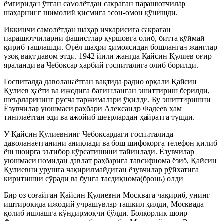
ёмғиридан ўтган самолётдан сакраган парашютчилар
шаҳарнинг шимолий қисмига эсон-омон қўнишди.
Иккинчи самолётдан шаҳар ичкарисига сакраган
парашютчиларни фашистлар қуршовга олиб, битта қўймай
қириб ташлашди. Орёл шаҳри ҳимоясидан бошланган жанглар
узоқ вақт давом этди. 1942 йили жангда Қайсин Қулиев оғир
яраланди ва Чебоксар ҳарбий госпиталига олиб борилди.
Госпиталда даволанаётган вақтида радио орқали Қайсин
Қулиев ҳаёти ва ижодига бағишланган эшиттириш берилди,
шеърларининг русча таржималари ўқилди. Бу эшиттиришни
Ёзувчилар уюшмаси раҳбари Александр Фадеев ҳам
тинглаётган эди ва ажойиб шеърлардан ҳайратга тушди.
У Қайсин Қулиевнинг Чебоксардаги госпиталида
даволанаётганини аниқлади ва бош шифокорга телефон қилиб
ёш шоирга эътибор кўрсатишини тайинлади. Ёзувчилар
уюшмаси номидан давлат раҳбарига тавсифнома ёзиб, Қайсин
Қулиевни урушга чақирилмайдиган ёзувчилар рўйхатига
киритишни сўради ва бунга тасдиқнома(бронь) олди.
Бир оз соғайган Қайсин Қулиевни Москвага чақириб, унинг
иштирокида ижодий учрашувлар ташкил қилди, Москвада
қолиб ишлашга кўндирмоқчи бўлди. Болқорлик шоир