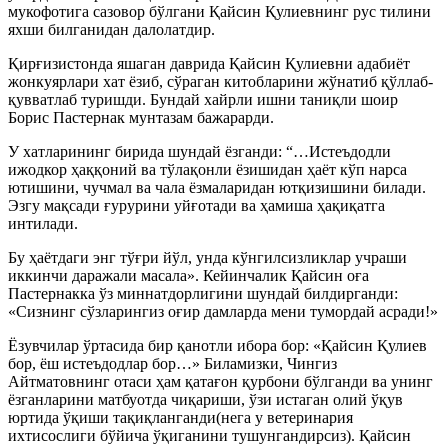
мукофотига сазовор бўлгани Қайсин Қулиевнинг рус тилини
яхши билганидан далолатдир.
Қирғизистонда яшаган даврида Қайсин Қулиевни адабиёт
жонкуярлари хат ёзиб, сўраган китобларини жўнатиб қўллаб-
қувватлаб туришди. Бундай хайрли ишни таниқли шоир
Борис Пастернак мунтазам бажарарди.
У хатларининг бирида шундай ёзганди: “…Истеъдодли
ижодкор ҳаққоний ва тўлақонли ёзишидан ҳаёт кўп нарса
ютишини, чучмал ва чала ёзмаларидан ютқизишини билади.
Эзгу мақсади ғурурини уйғотади ва ҳамиша ҳақиқатга
интилади.
Бу ҳаётдаги энг тўғри йўл, унда кўнгилсизликлар учраши
иккинчи даражали масала». Кейинчалик Қайсин оға
Пастернакка ўз миннатдорлигини шундай билдирганди:
«Сизнинг сўзларингиз оғир дамларда мени тумордай асради!»
Ёзувчилар ўртасида бир қанотли ибора бор: «Қайсин Қулиев
бор, ёш истеъдодлар бор…» Биламизки, Чингиз
Айтматовнинг отаси ҳам қатағон қурбони бўлганди ва унинг
ёзганларини матбуотда чиқариши, ўзи истаган олий ўқув
юртида ўқиши тақиқланганди(нега у ветеринария
ихтисослиги бўйича ўқиганини тушунгандирсиз). Қайсин