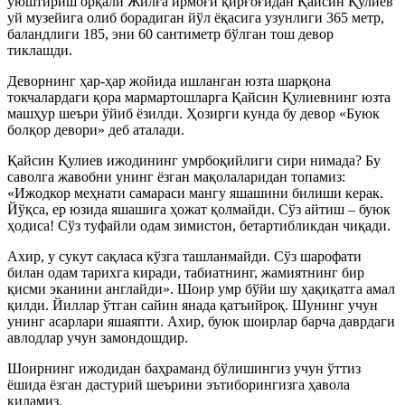
уюштириш орқали Жилға ирмоғи қирғоғидан Қайсин Қулиев
уй музейига олиб борадиган йўл ёқасига узунлиги 365 метр,
баландлиги 185, эни 60 сантиметр бўлган тош девор
тиклашди.
Деворнинг ҳар-ҳар жойида ишланган юзта шарқона
токчалардаги қора мармартошларга Қайсин Қулиевнинг юзта
машҳур шеъри ўйиб ёзилди. Ҳозирги кунда бу девор «Буюк
болқор девори» деб аталади.
Қайсин Қулиев ижодининг умрбоқийлиги сири нимада? Бу
саволга жавобни унинг ёзган мақолаларидан топамиз:
«Ижодкор меҳнати самараси мангу яшашини билиши керак.
Йўқса, ер юзида яшашига ҳожат қолмайди. Сўз айтиш – буюк
ҳодиса! Сўз туфайли одам зимистон, бетартибликдан чиқади.
Ахир, у сукут сақласа кўзга ташланмайди. Сўз шарофати
билан одам тарихга киради, табиатнинг, жамиятнинг бир
қисми эканини англайди». Шоир умр бўйи шу ҳақиқатга амал
қилди. Йиллар ўтган сайин янада қатъийроқ. Шунинг учун
унинг асарлари яшаяпти. Ахир, буюк шоирлар барча даврдаги
авлодлар учун замондошдир.
Шоирнинг ижодидан баҳраманд бўлишингиз учун ўттиз
ёшида ёзган дастурий шеърини эътиборингизга ҳавола
қиламиз.