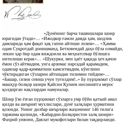
«Дунёнинг барча ташвишлари шоир
юрагидан ўтади»… «Ижодкор ғамли дамда ҳам, шодлик
дамларида ҳам фақат ҳақ гапни айтиши лозим»… «Ҳамма
одам Суқротдай донишманд, Бетховендай даҳо бўла олмайди,
лекин ҳар бир одам виждонли ва меҳнатсевар бўлишга
интилиши керак»… «Шукурки, мен ҳаёт ҳақида ҳеч қачон
ёмон сўз айтмадим, унга арзимас нарсадай қарамадим,
одамлар қадр-қимматини камситмадим, кўнглини
чўктирадиган сўзларни айтишдан тилимни тийдим»…
«Башар, сизни севиш учун туғилдим!..» Бу пурҳикмат сўзлар
машҳур болқор шоири Қайсин Қулиев инсониятга мерос
қолдирган нақллардан намуналар.
Шоир ўзи ёзган пурҳикмат сўзларга умр бўйи қатъий амал
қилди ва шеърият мухлислари, дунё халқлари ҳурматини
қозонди. Унинг дилбар шеърлари жаҳоннинг 146 тилига
таржима қилинди, «Кабардин-Болқористон халқ шоири»
Фахрий унвони, Давлат мукофотлари билан тақдирланди.