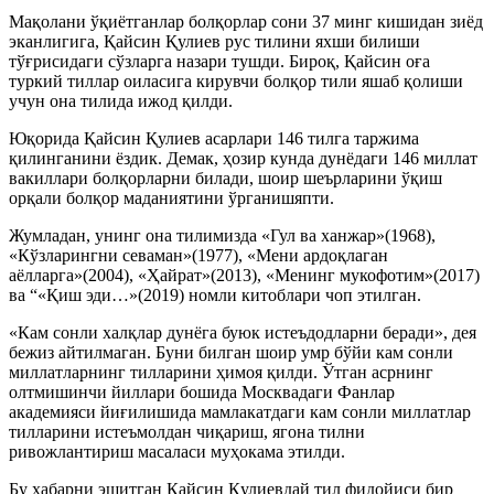
Мақолани ўқиётганлар болқорлар сони 37 минг кишидан зиёд
эканлигига, Қайсин Қулиев рус тилини яхши билиши
тўғрисидаги сўзларга назари тушди. Бироқ, Қайсин оға
туркий тиллар оиласига кирувчи болқор тили яшаб қолиши
учун она тилида ижод қилди.
Юқорида Қайсин Қулиев асарлари 146 тилга таржима
қилинганини ёздик. Демак, ҳозир кунда дунёдаги 146 миллат
вакиллари болқорларни билади, шоир шеърларини ўқиш
орқали болқор маданиятини ўрганишяпти.
Жумладан, унинг она тилимизда «Гул ва ханжар»(1968),
«Кўзларингни севаман»(1977), «Мени ардоқлаган
аёлларга»(2004), «Ҳайрат»(2013), «Менинг мукофотим»(2017)
ва “«Қиш эди…»(2019) номли китоблари чоп этилган.
«Кам сонли халқлар дунёга буюк истеъдодларни беради», дея
бежиз айтилмаган. Буни билган шоир умр бўйи кам сонли
миллатларнинг тилларини ҳимоя қилди. Ўтган асрнинг
олтмишинчи йиллари бошида Москвадаги Фанлар
академияси йиғилишида мамлакатдаги кам сонли миллатлар
тилларини истеъмолдан чиқариш, ягона тилни
ривожлантириш масаласи муҳокама этилди.
Бу хабарни эшитган Қайсин Қулиевдай тил фидойиси бир