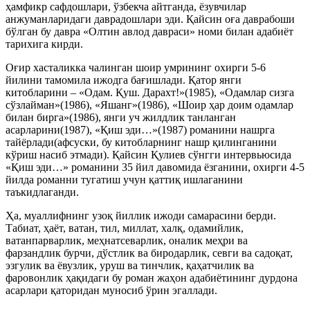
ҳамфикр сафдошлари, ўзбекча айтганда, ёзувчилар
анжуманларидаги даврадошлари эди. Қайсин оға даврабоши
бўлган бу давра «Олтин авлод давраси» номи билан адабиёт
тарихига кирди.
Оғир хасталикка чалинган шоир умрининг охирги 5-6
йилини тамомила ижодга бағишлади. Қатор янги
китобларини – «Одам. Қуш. Дарахт!»(1985), «Одамлар сизга
сўзлайман»(1986), «Яшанг»(1986), «Шоир ҳар доим одамлар
билан бирга»(1986), янги уч жилдлик танланган
асарларини(1987), «Қиш эди…»(1987) романини нашрга
тайёрлади(афсуски, бу китобларнинг нашр қилинганини
кўриш насиб этмади). Қайсин Қулиев сўнгги интервьюсида
«Қиш эди…» романини 35 йил давомида ёзганини, охирги 4-5
йилда романни тугатиш учун қаттиқ ишлаганини
таъкидлаганди.
Ҳа, муаллифнинг узоқ йиллик ижоди самарасини берди.
Табиат, ҳаёт, ватан, тил, миллат, халқ, одамийлик,
ватанпарварлик, меҳнатсеварлик, оналик меҳри ва
фарзандлик бурчи, дўстлик ва биродарлик, севги ва садоқат,
эзгулик ва ёвузлик, уруш ва тинчлик, қаҳатчилик ва
фаровонлик ҳақидаги бу роман жаҳон адабиётининг дурдона
асарлари қаторидан муносиб ўрин эгаллади.