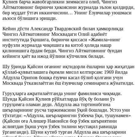
Қулиев барча жавобгарликни зиммасига олиб, Чингиз
Айтматовнинг биринчи ҳикоясини журналда эълон қилдирди,
бир муддат ўтгач иккинчисини… Унинг Ёзувчилар уюшмаси
аъзоси бўлишига эришди.
Кейин дўсти Александр Твардовский билан ҳамкорликда
Чингиз Айтматовнинг Москвадаги Олий адабиёт
институтида ўқишига, биринчи қиссаси «Жамила»нинг
нуфузли журналда чиқишига ва китоб ҳолида нашр
қилинишига ёрдам берди. Чингиз Айтматовнинг бундан
кейинги ҳаёт ва ижод йўлини кўпчилик билади.
Шу ўринда Қайсин оғанинг иқтидорли ёшларни ҳар жиҳатдан
қўллаб-қувватлашига ёқимли мисол келтирсам: 1969 йилда
Абдулла Орипов бошқа ёзувчи касал бўлиб қолгани учун
Москвада ўтказилаётган ёш ёзувчилар семинарига жўнатилди.
Гуруҳларга ажратилаётганда унинг фамилияси чиқмади.
Шунда Қайсин Қулиев рўйхатларда йўқ бу болани ўз
гуруҳимга оламан деди. Абдулла ака тортинибгина
шеърларининг русча таржимасини ўқий бошлади. Устоз уни
тўхтатди: «Абдулла, шеърларингни ўзбекча ўқи, тушунамен»
(Қайсин оға Алишер Навоийси бор ўзбек шеъриятини
аслиятдан ўқиш учун ўзбек тилини мустақил равишда
ўрганганди). Шуни кутиб турган Абдулла ака шеърларини