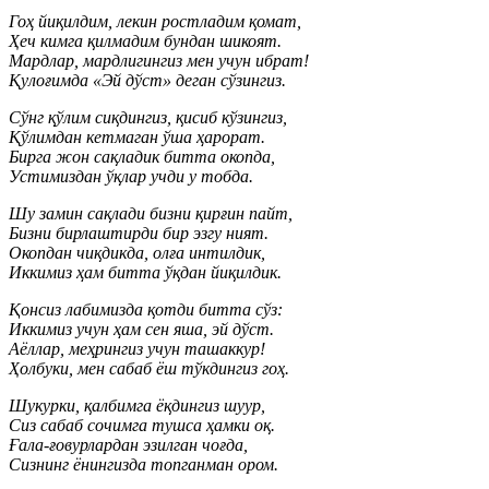
Гоҳ йиқилдим, лекин ростладим қомат,
Ҳеч кимга қилмадим бундан шикоят.
Мардлар, мардлигингиз мен учун ибрат!
Қулоғимда «Эй дўст» деган сўзингиз.
Сўнг қўлим сиқдингиз, қисиб кўзингиз,
Қўлимдан кетмаган ўша ҳарорат.
Бирга жон сақладик битта окопда,
Устимиздан ўқлар учди у тобда.
Шу замин сақлади бизни қирғин пайт,
Бизни бирлаштирди бир эзгу ният.
Окопдан чиқдикда, олға интилдик,
Иккимиз ҳам битта ўқдан йиқилдик.
Қонсиз лабимизда қотди битта сўз:
Иккимиз учун ҳам сен яша, эй дўст.
Аёллар, меҳрингиз учун ташаккур!
Ҳолбуки, мен сабаб ёш тўкдингиз гоҳ.
Шукурки, қалбимга ёқдингиз шуур,
Сиз сабаб сочимга тушса ҳамки оқ.
Ғала-ғовурлардан эзилган чоғда,
Сизнинг ёнингизда топганман ором.