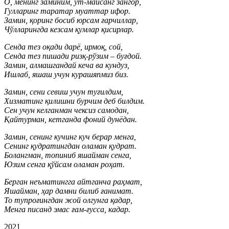
О, менинг заминим, ўт-майсанг зангор,
Гулларинг таратар муаттар ифор.
Замин, қоринг босиб юрсам ғарчиллар,
Чўлларингда кезсам қумлар қисирлар.
Сенда тез оқади дарё, ирмоқ, сой,
Сенда тез пишади ризқ-рўзим – буғдой.
Замин, алмашгандай кеча ва кундуз,
Ишлаб, яшаш учун курашяпмиз биз.
Замин, сени севиш учун туғилдим,
Хизматинг қилишни бурчим деб билдим.
Сен учун келганман чексиз самодан,
Қайтурман, кетганда фоний дунёдан.
Замин, сенинг кучинг куч берар менга,
Сенинг қудратингдан оламан қудрат.
Болангман, топиниб яшайман сенга,
Юзим сенга қўйсам оламан роҳат.
Берган неъматингга айтганча раҳмат,
Яшайман, ҳар дамни билиб ғанимат.
То тупроғингдан жой олгунга қадар,
Менга писанд эмас ғам-ғусса, кадар.
2021