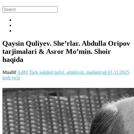
Qaysin Quliyev. She’rlar. Abdulla Oripov
tarjimalari & Asror Mo’min. Shoir
haqida
Muallif
Adib
:
Turk xalqlari tarixi, adabiyoti, madaniyati
01.11.2025
izoh yo'q