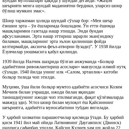
Бундай мутолаалари ҳақида у шундай деганди: «Жаҳон
шеърияти менга шундай маданиятни бердики, уларсиз шоир
бўлиш мумкин эмас».
Шоир таржимаи ҳолида шундай сўзлар бор: «Мен шеър
ёзишни эрта – ўн ёшларимда бошладим. Ўн етти ёшимда
машқларимни газетада нашр этишди. Энди бундан
афсусланаман. Эрта нашр эттириш зарарли экан(эндику
биламан, машқларнинг эрта эълон қилиниши фойда
келтирмайди, аксинча феъл-атворни бузади)”. У 1938 йилда
Ёзувчилар уюшмасига қабул қилинди.
1939 йилда Налчик шаҳрида бўлган анжуманда «Болқор
адабиётини ривожлантириш асослари» мавзусида илмий нутқ
сўзлади. 1940 йилда унинг илк «Салом, эртанлик» китоби
болқор тилида чоп этилди.
Муҳими, ўша йили болқор мумтоз адабиёти асосчиси Козим
Мечиев билан учрашди, ижоди билан яқиндан
танишди(унинг ижоди чоп этилмаганди, фақат қўлёзмаларда
мавжуд эди). Устоз шоир билан мулоқот ёш Қайсиннинг
шеъриятга, адабиётга муносабатини тубдан янгилади.
У ҳарбий хизматни парашютчилар қисмида ўтади. Бу ҳарбий
қисм 1941 йил май ойида Латвиянинг Даугавпилс (Двинск)
шаҳрига сафарбар этилди. Қайсин Қулиев ҳам шу жойда 22