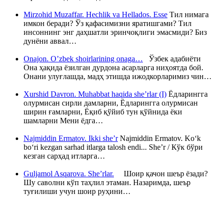
Mirzohid Muzaffar. Hechlik va Hellados. Esse
Тил нимага
имкон беради? Ўз қафасимизни яратишгами? Тил
инсоннинг энг даҳшатли эринчоқлиги эмасмиди? Биз
дунёни аввал…
Onajon. O’zbek shoirlarining onaga…
Ўзбек адабиёти
Она ҳақида ёзилган дурдона асарларга ниҳоятда бой.
Онани улуғлашда, мадҳ этишда ижодкорларимиз чин…
Xurshid Davron. Muhabbat haqida she’rlar (I)
Ёдларингга
олурмисан сирли дамларни, Ёдларингга олурмисан
ширин ғамларни, Ёқиб қўйиб тун қўйнида ёки
шамларни Мени ёдга…
Najmiddin Ermatov. Ikki she’r
Najmiddin Ermatov. Ko‘k
bo‘ri kezgan sarhad itlarga talosh endi... She’r / Кўк бўри
кезган сарҳад итларга…
Guljamol Asqarova. She’rlar.
Шоир қачон шеър ёзади?
Шу саволни кўп таҳлил этаман. Назаримда, шеър
туғилиши учун шоир руҳини…