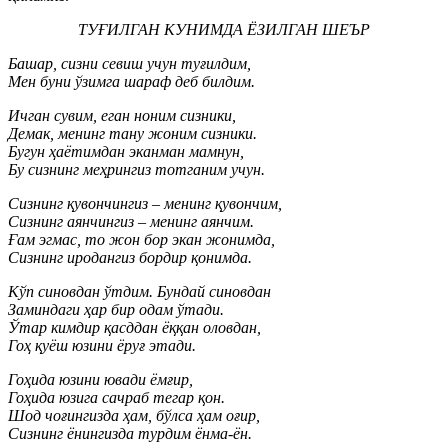
ТУҒИЛГАН КУНИМДА ЁЗИЛГАН ШEЪР
Башар, сизни севиш учун туғилдим,
Мен буни ўзимга шараф деб билдим.
Ичган сувим, еган ноним сизники,
Демак, менинг тану жоним сизники.
Бугун ҳаётимдан эканман мамнун,
Бу сизнинг меҳрингиз тотганим учун.
Сизнинг қувончингиз – менинг қувончим,
Сизнинг аянчингиз – менинг аянчим.
Ғам эгмас, то жон бор экан жонимда,
Сизнинг иродангиз бордир қонимда.
Кўп синовдан ўтдим. Бундай синовдан
Заминдаги ҳар бир одам ўтади.
Ўтар кимдир қасддан ёққан оловдан,
Гоҳ қуёш юзини ёруғ этади.
Гоҳида юзини ювади ёмғир,
Гоҳида юзига сачраб тегар қон.
Шод чоғингизда ҳам, бўлса ҳам оғир,
Сизнинг ёнингизда турдим ёнма-ён.