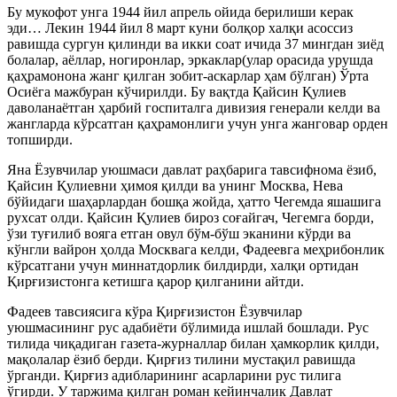
Бу мукофот унга 1944 йил апрель ойида берилиши керак
эди… Лекин 1944 йил 8 март куни болқор халқи асоссиз
равишда сургун қилинди ва икки соат ичида 37 мингдан зиёд
болалар, аёллар, ногиронлар, эркаклар(улар орасида урушда
қаҳрамонона жанг қилган зобит-аскарлар ҳам бўлган) Ўрта
Осиёга мажбуран кўчирилди. Бу вақтда Қайсин Қулиев
даволанаётган ҳарбий госпиталга дивизия генерали келди ва
жангларда кўрсатган қаҳрамонлиги учун унга жанговар орден
топширди.
Яна Ёзувчилар уюшмаси давлат раҳбарига тавсифнома ёзиб,
Қайсин Қулиевни ҳимоя қилди ва унинг Москва, Нева
бўйидаги шаҳарлардан бошқа жойда, ҳатто Чегемда яшашига
рухсат олди. Қайсин Қулиев бироз соғайгач, Чегемга борди,
ўзи туғилиб вояга етган овул бўм-бўш эканини кўрди ва
кўнгли вайрон ҳолда Москвага келди, Фадеевга меҳрибонлик
кўрсатгани учун миннатдорлик билдирди, халқи ортидан
Қирғизистонга кетишга қарор қилганини айтди.
Фадеев тавсиясига кўра Қирғизистон Ёзувчилар
уюшмасининг рус адабиёти бўлимида ишлай бошлади. Рус
тилида чиқадиган газета-журналлар билан ҳамкорлик қилди,
мақолалар ёзиб берди. Қирғиз тилини мустақил равишда
ўрганди. Қирғиз адибларининг асарларини рус тилига
ўгирди. У таржима қилган роман кейинчалик Давлат