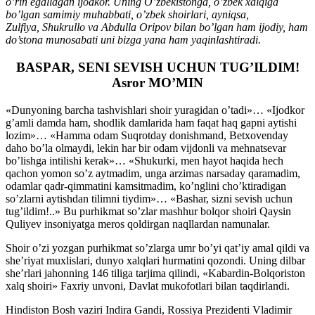
o’rin egallagan ijodkor. Uning O’zbekistonga, o’zbek xalqiga
bo’lgan samimiy muhabbati, o’zbek shoirlari, ayniqsa,
Zulfiya, Shukrullo va Abdulla Oripov bilan bo’lgan ham ijodiy, ham
do’stona munosabati uni bizga yana ham yaqinlashtiradi.
BASРAR, SENI SEVISH UCHUN TUG’ILDIM!
Asror MO’MIN
«Dunyoning barcha tashvishlari shoir yuragidan o’tadi»… «Ijodkor
g’amli damda ham, shodlik damlarida ham faqat haq gapni aytishi
lozim»… «Hamma odam Suqrotday donishmand, Betxovenday
daho bo’la olmaydi, lekin har bir odam vijdonli va mehnatsevar
bo’lishga intilishi kerak»… «Shukurki, men hayot haqida hech
qachon yomon so’z aytmadim, unga arzimas narsaday qaramadim,
odamlar qadr-qimmatini kamsitmadim, ko’nglini cho’ktiradigan
so’zlarni aytishdan tilimni tiydim»… «Bashar, sizni sevish uchun
tug’ildim!..» Bu purhikmat so’zlar mashhur bolqor shoiri Qaysin
Quliyev insoniyatga meros qoldirgan naqllardan namunalar.
Shoir o’zi yozgan purhikmat so’zlarga umr bo’yi qat’iy amal qildi va
she’riyat muxlislari, dunyo xalqlari hurmatini qozondi. Uning dilbar
she’rlari jahonning 146 tiliga tarjima qilindi, «Kabardin-Bolqoriston
xalq shoiri» Faxriy unvoni, Davlat mukofotlari bilan taqdirlandi.
Hindiston Bosh vaziri Indira Gandi, Rossiya Prezidenti Vladimir