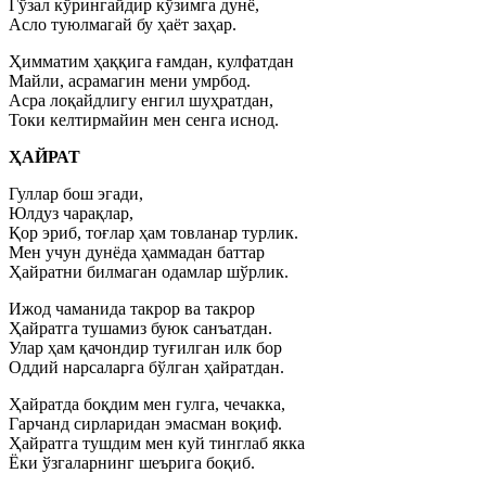
Гўзал кўрингайдир кўзимга дунё,
Асло туюлмагай бу ҳаёт заҳар.
Ҳимматим ҳаққига ғамдан, кулфатдан
Майли, асрамагин мени умрбод.
Асра лоқайдлигу енгил шуҳратдан,
Токи келтирмайин мен сенга иснод.
ҲАЙРАТ
Гуллар бош эгади,
Юлдуз чарақлар,
Қор эриб, тоғлар ҳам товланар турлик.
Мен учун дунёда ҳаммадан баттар
Ҳайратни билмаган одамлар шўрлик.
Ижод чаманида такрор ва такрор
Ҳайратга тушамиз буюк санъатдан.
Улар ҳам қачондир туғилган илк бор
Оддий нарсаларга бўлган ҳайратдан.
Ҳайратда боқдим мен гулга, чечакка,
Гарчанд сирларидан эмасман воқиф.
Ҳайратга тушдим мен куй тинглаб якка
Ёки ўзгаларнинг шеърига боқиб.