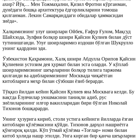
ахир? Йўқ… Мен Тожмаҳални, Қизил Фротни кўрганман,
дунёдаги бошқа архитектура ёдгорликларини томоша
қилганман. Лекин Самарқанддаги обидалар ҳаммасидан
зиёда».
Халқимизнинг улуғ шоирлари Ойбек, Ғафур Ғулом, Мақсуд
Шайхзода, Зулфия болқор шоири Қайсин Қулиев билан дўст
тутинишганди. Улуғ шоирларимиз издоши бўлган Шукрулло
унинг қадрдони эди.
Ўзбекистон Қаҳрамони, Халқ шоири Абдулла Орипов Қайсин
Қулиевни устозим дея ҳурмат билан эсга оларди. У кўплаб
шоирларимизнинг шеърларини болқор тилига таржима
қилганди ва адибларимизнинг Москвада чиқаётган
китобларига меҳр билан сўзбоши ёзиб берарди.
Тўққиз йилдан кейин Қайсин Қулиев яна Москвага келди. Бу
вақтда Ёзувчилар уюшмасини таниқли адиб, рус
зиёлиларининг илғор вакилларидан бири бўлган Николай
Тихонов бошқарарди.
Унинг ҳузурига кириб, столи устига кейинги йилларда ёзган
китоблари қўлёзмасини қўйди. Тихонов дарҳол нашриётга
қўнғироқ қилди. Кўп ўтмай қўлёзма «Тоғлар» номи билан
китоб ҳолида нашр этилди. Унга кирган бир қанча шеърларни