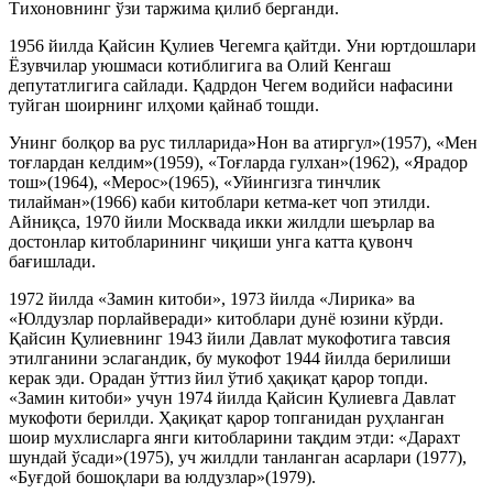
Тихоновнинг ўзи таржима қилиб берганди.
1956 йилда Қайсин Қулиев Чегемга қайтди. Уни юртдошлари
Ёзувчилар уюшмаси котиблигига ва Олий Кенгаш
депутатлигига сайлади. Қадрдон Чегем водийси нафасини
туйган шоирнинг илҳоми қайнаб тошди.
Унинг болқор ва рус тилларида»Нон ва атиргул»(1957), «Мен
тоғлардан келдим»(1959), «Тоғларда гулхан»(1962), «Ярадор
тош»(1964), «Мерос»(1965), «Уйингизга тинчлик
тилайман»(1966) каби китоблари кетма-кет чоп этилди.
Айниқса, 1970 йили Москвада икки жилдли шеърлар ва
достонлар китобларининг чиқиши унга катта қувонч
бағишлади.
1972 йилда «Замин китоби», 1973 йилда «Лирика» ва
«Юлдузлар порлайверади» китоблари дунё юзини кўрди.
Қайсин Қулиевнинг 1943 йили Давлат мукофотига тавсия
этилганини эслагандик, бу мукофот 1944 йилда берилиши
керак эди. Орадан ўттиз йил ўтиб ҳақиқат қарор топди.
«Замин китоби» учун 1974 йилда Қайсин Қулиевга Давлат
мукофоти берилди. Ҳақиқат қарор топганидан руҳланган
шоир мухлисларга янги китобларини тақдим этди: «Дарахт
шундай ўсади»(1975), уч жилдли танланган асарлари (1977),
«Буғдой бошоқлари ва юлдузлар»(1979).