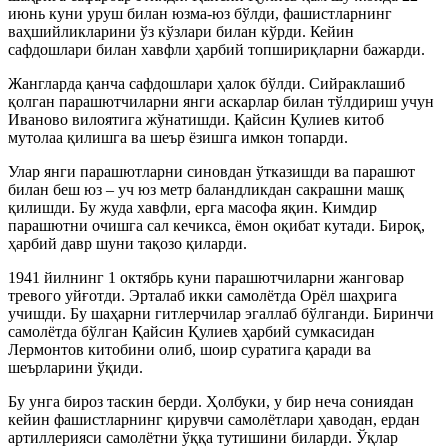
июнь куни уруш билан юзма-юз бўлди, фашистларнинг
ваҳшийликларини ўз кўзлари билан кўрди. Кейин
сафдошлари билан хавфли ҳарбий топшириқларни бажарди.
Жангларда қанча сафдошлари ҳалок бўлди. Сийраклашиб
қолган парашютчиларни янги аскарлар билан тўлдириш учун
Иваново вилоятига жўнатишди. Қайсин Қулиев китоб
мутолаа қилишга ва шеър ёзишга имкон топарди.
Улар янги парашютларни синовдан ўтказишди ва парашют
билан беш юз – уч юз метр баландликдан сакрашни машқ
қилишди. Бу жуда хавфли, ерга масофа яқин. Кимдир
парашютни очишга сал кечикса, ёмон оқибат кутади. Бироқ,
ҳарбий давр шуни тақозо қиларди.
1941 йилнинг 1 октябрь куни парашютчиларни жанговар
тревого уйғотди. Эрталаб икки самолётда Орёл шаҳрига
учишди. Бу шаҳарни гитлерчилар эгаллаб бўлганди. Биринчи
самолётда бўлган Қайсин Қулиев ҳарбий сумкасидан
Лермонтов китобини олиб, шоир суратига қаради ва
шеърларини ўқиди.
Бу унга бироз таскин берди. Ҳолбуки, у бир неча сониядан
кейин фашистларнинг қирувчи самолётлари ҳаводан, ердан
артиллерияси самолётни ўққа тутишини биларди. Ўқлар