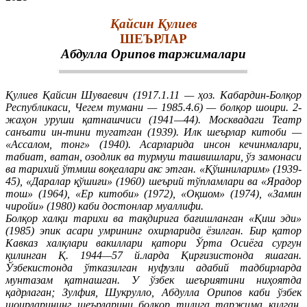
Қайсин Қулиев
ШЕЪРЛАР
Абдулла Орипов таржималари
Қулиев Қайсин Шуваевич (1917.1.11 — ҳоз. Кабардин-Болқор
Республикаси, Чегем тумани — 1985.4.6) — болқор шоири. 2-
жаҳон уруши қатнашчиси (1941—44). Москвадаги Театр
санъати ин-тини тугатган (1939). Илк шеърлар китоби —
«Ассалом, тонг» (1940). Асарларида инсон кечинмалари,
табиат, ватан, озодлик ва турмуш ташвишлари, ўз замонаси
ва тарихий ўтмиш воқеалари акс этган. «Қўшниларим» (1939-
45), «Даралар қўшиғи» (1960) шеърий тўпламлари ва «Ярадор
тош» (1964), «Ер китоби» (1972), «Оқшом» (1974), «Замин
чиройи» (1980) каби достонлар муаллифи.
Болқор халқи тарихи ва тақдирига бағишланган «Қиш эди»
(1985) эпик асари умрининг охирларида ёзилган. Бир қатор
Кавказ халқлари вакиллари қатори Ўрта Осиёга сургун
қилинган Қ. 1944—57 й.ларда Қирғизистонда яшаган.
Ўзбекистонда ўтказилган нуфузли адабий тадбирларда
мунтазам қатнашган. У ўзбек шеъриятини ниҳоятда
қадрлаган; Зулфия, Шукрулло, Абдулла Орипов каби ўзбек
шоирларининг шеърларини болқор тилига таржима қилган.