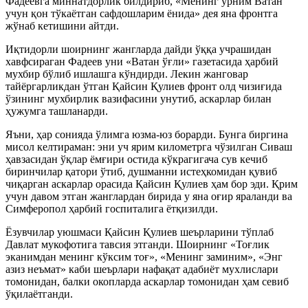
Фадеевга миннатдорлик билдириб, «Менинг ўрним Ватан
учун қон тўкаётган сафдошларим ёнида» дея яна фронтга
жўнаб кетишини айтди.
Иқтидорли шоирнинг жангларда дайди ўққа учрашидан
хавфсираган Фадеев уни «Ватан ўғли» газетасида ҳарбий
мухбир бўлиб ишлашга кўндирди. Лекин жанговар
тайёргарликдан ўтган Қайсин Қулиев фронт олд чизиғида
ўзининг мухбирлик вазифасини унутиб, аскарлар билан
ҳужумга ташланарди.
Яъни, ҳар сонияда ўлимга юзма-юз борарди. Бунга биргина
мисол келтираман: эни уч ярим километрга чўзилган Сиваш
ҳавзасидан ўқлар ёмғири остида кўкрагигача сув кечиб
биринчилар қатори ўтиб, душманни истеҳкомидан қувиб
чиқарган аскарлар орасида Қайсин Қулиев ҳам бор эди. Қрим
учун давом этган жанглардан бирида у яна оғир яраланди ва
Симферопол ҳарбий госпиталига ётқизилди.
Ёзувчилар уюшмаси Қайсин Қулиев шеърларини тўплаб
Давлат мукофотига тавсия этганди. Шоирнинг «Тоғлик
эканимдан менинг кўксим тоғ», «Менинг заминим», «Энг
азиз неъмат» каби шеърлари нафақат адабиёт мухлислари
томонидан, балки окопларда аскарлар томонидан ҳам севиб
ўқилаётганди.