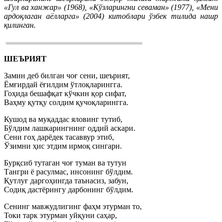
«Гул ва ханжар» (1968), «Кўзларингни севаман» (1977), «Мени
ардоқлаган аёлларга» (2004) китоблари ўзбек тилида нашр
қилинган.
ШЕЪРИЯТ
Замин деб билган чоғ сени, шеърият,
Ёмғирдай ёғилдим ўтлоқларингга.
Гоҳида бешафқат кўчкин қор сифат,
Ваҳму қутқу солдим қучоқларингга.
Кушод ва муқаддас яловинг тутиб,
Бўлдим лашкарингнинг оддий аскари.
Сени гоҳ дарёдек тасаввур этиб,
Ўзимни ҳис этдим ирмоқ сингари.
Бурқсиб тутаган чоғ туман ва тутун
Тангри ё расулмас, инсонинг бўлдим.
Қутлуғ даргоҳингда таънасиз, забун,
Содиқ дастёрингу дарбонинг бўлдим.
Сенинг мавжудлигинг фаҳм этурман то,
Токи тарк этурман уйқуни саҳар,