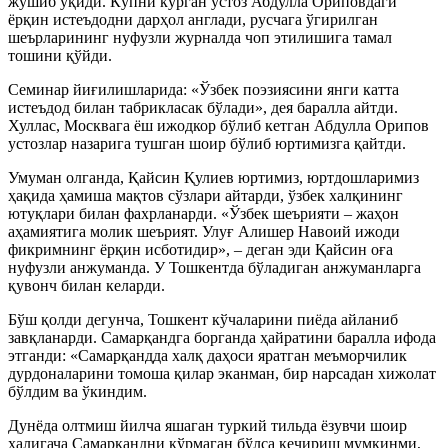
жўшиб ўқиди. Кўпни кўрган устоз Абдулла Ориповдаги
ёрқин истеъдодни дарҳол англади, русчага ўгирилган
шеърларининг нуфузли журналда чоп этилишига тамал
тошини қўйди.
Семинар йиғилишларида: «Ўзбек поэзиясини янги катта
истеъдод билан табрикласак бўлади», дея баралла айтди.
Хуллас, Москвага ёш ижодкор бўлиб кетган Абдулла Орипов
устозлар назарига тушган шоир бўлиб юртимизга қайтди.
Умуман олганда, Қайсин Қулиев юртимиз, юртдошларимиз
ҳақида ҳамиша мақтов сўзлари айтарди, ўзбек халқининг
ютуқлари билан фахрланарди. «Ўзбек шеърияти – жаҳон
аҳамиятига молик шеърият. Улуғ Алишер Навоий ижоди
фикримнинг ёрқин исботидир», – деган эди Қайсин оға
нуфузли анжуманда. У Тошкентда бўладиган анжуманларга
қувонч билан келарди.
Бўш қолди дегунча, Тошкент кўчаларини пиёда айланиб
завқланарди. Самарқандга борганда ҳайратини баралла ифода
этганди: «Самарқандда халқ даҳоси яратган меъморчилик
дурдоналарини томоша қилар эканман, бир нарсадан хижолат
бўлдим ва ўкиндим.
Дунёда олтмиш йилча яшаган туркий тильда ёзувчи шоир
ҳалигача Самарқандни кўрмаган бўлса кечириш мумкинми,