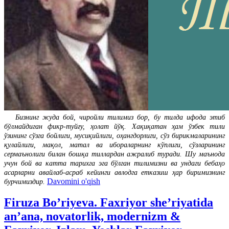
Бизнинг жуда бой, чиройли тилимиз бор, бу тилда ифода этиб
бўлмайдиган фикр-туйғу, ҳолат йўқ. Хақиқатан ҳам ўзбек тили
ўзининг сўзга бойлиги, мусиқийлиги, оҳангдорлиги, сўз бирикмаларининг
қулайлиги, мақол, матал ва ибораларнинг кўплиги, сўзларининг
сермаънолиги билан бошқа тиллардан ажралиб туради. Шу маънода
учун бой ва катта тарихга эга бўлган тилимизни ва ундаги бебаҳо
асарларни авайлаб-асраб кейинги авлодга етказиш ҳар биримизнинг
Davomini o'qish
бурчимиздир.
Firuza Bo’riyeva. Faxriyor she’riyatida
an’ana, novatorlik, modernizm &