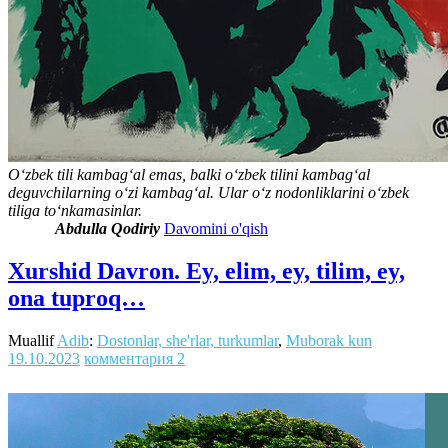
O‘zbek tili kambag‘al emas, balki o‘zbek tilini kambag‘al
deguvchilarning o‘zi kambag‘al. Ular o‘z nodonliklarini o‘zbek
tiliga to‘nkamasinlar.
Abdulla Qodiriy
Davomini o'qish
Xurshid Davron. Ey, elim, ey, tilim, ey,
ona tuproq…
Muallif
Adib
:
Dostonlar, she'rlar, turkumlar
,
Muborak kun
19.10.2023
комментария 2