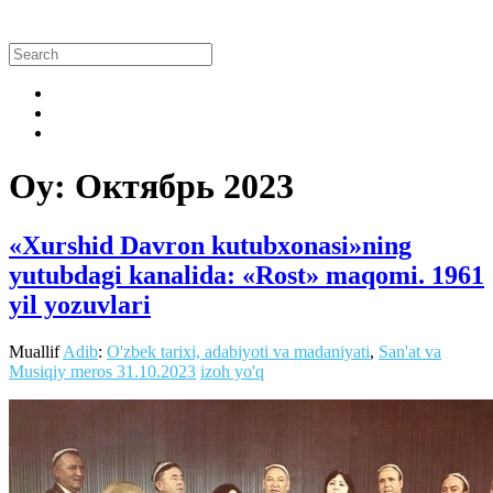
Oy:
Октябрь 2023
«Xurshid Davron kutubxonasi»ning
yutubdagi kanalida: «Rost» maqomi. 1961
yil yozuvlari
Muallif
Adib
:
O'zbek tarixi, adabiyoti va madaniyati
,
San'at va
Musiqiy meros
31.10.2023
izoh yo'q