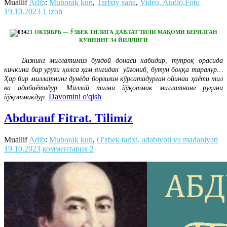
Muallif
Adib
:
Muborak kun
,
Tarixiy sana
,
Video, Audio,Foto
19.10.2023
1 izoh
21 ОКТЯБРЬ — ЎЗБЕК ТИЛИГА ДАВЛАТ ТИЛИ МАҚОМИ БЕРИЛГАН
КУННИНГ 34 ЙИЛЛИГИ
Бизнинг миллатимиз буғдой донаси кабидир, тупроқ орасида
кичкина бир уруғи қолса ҳам янгидан уйғониб, бутун боққа таралур…
Ҳар бир миллатнинг дунёда борлиғин кўрсатадурган ойинаи ҳаёти тил
ва адабиётидур. Миллий тилни йўқотмак миллатнинг руҳини
Davomini o'qish
йўқотмакдур.
Abdurauf Fitrat. Tilimiz
Muallif
Adib
:
Muborak kun
,
O'zbek tarixi, adabiyoti va madaniyati
19.10.2023
комментария 2