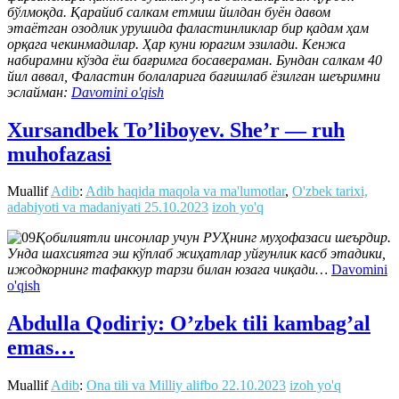
бўлмоқда. Қарайиб салкам етмиш йилдан буён давом
этаётган озодлик урушида фаластинликлар бир қадам ҳам
орқага чекинмадилар.
Ҳар куни юрагим эзилади. Кенжа
набирамни кўзда ёш бағримга босавераман. Бундан салкам 40
йил аввал, Фаластин болаларига бағишлаб ёзилган шеъримни
эслайман:
Davomini o'qish
Xursandbek To’liboyev. She’r — ruh
muhofazasi
Muallif
Adib
:
Adib haqida maqola va ma'lumotlar
,
O'zbek tarixi,
adabiyoti va madaniyati
25.10.2023
izoh yo'q
Қобилиятли инсонлар учун РУҲнинг муҳофазаси шеърдир.
Унда шахсиятга эш кўплаб жиҳатлар уйғунлик касб этадики,
ижодкорнинг тафаккур тарзи билан юзага чиқади…
Davomini
o'qish
Abdulla Qodiriy: O’zbek tili kambag’al
emas…
Muallif
Adib
:
Ona tili va Milliy alifbo
22.10.2023
izoh yo'q