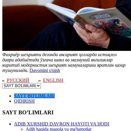
Фахриёр шеърияти деганда аксарият ҳолларда истиқлол
даври адабиётида ўзгача шакл ва мазмуний янгиликлар
киритиб модернистик шеърият намуналарини яратган шоир
тушунилади.
Davomini o'qish
РУССКИЙ
ENGLISH
SAYT BO'LIMLARI
QIDIRISH
SAYT BO’LIMLARI
ADIB XURSHID DAVRON HAYOTI VA IJODI
Adib haqida maqola va ma'lumotlar