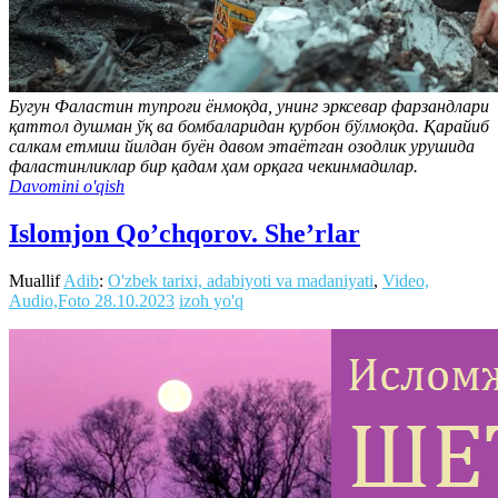
Бугун Фаластин тупроғи ёнмоқда, унинг эрксевар фарзандлари
қаттол душман ўқ ва бомбаларидан қурбон бўлмоқда. Қарайиб
салкам етмиш йилдан буён давом этаётган озодлик урушида
фаластинликлар бир қадам ҳам орқага чекинмадилар.
Davomini o'qish
Islomjon Qo’chqorov. She’rlar
Muallif
Adib
:
O'zbek tarixi, adabiyoti va madaniyati
,
Video,
Audio,Foto
28.10.2023
izoh yo'q