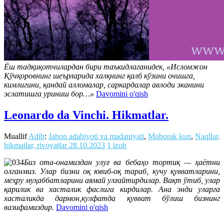
Ёш тадқиқотчилардан бири таъкидлаганидек, «Исломжон
Қўчқоровнинг шеърларида халқнинг қалб кўзини очишга,
кимлигини, қандай алломалар, саркардалар авлоди эканини
эслатишга уриниш бор…»
Davomini o'qish
Leonardo da Vinchi. Hikmatlar.
Muallif
Adib
:
Jahon adabiyoti va madaniyati
,
Muborak kun
,
Naqllar,
hikmatlar, rivoyatlar
28.10.2023
1 izoh
Биз ота-онамиздан улуғ ва бебаҳо тортиқ — ҳаётни
олганмиз. Улар бизни оқ ювиб-оқ тараб, кучу қувватларини,
меҳру муҳаббатларини аямай улғайтирдилар. Вақт ўтиб, улар
қарилик ва хасталик фаслига кирдилар. Ана энди уларга
хасталикда дармон,кулфатда қувват бўлиш бизнинг
вазифамиздир.
Davomini o'qish