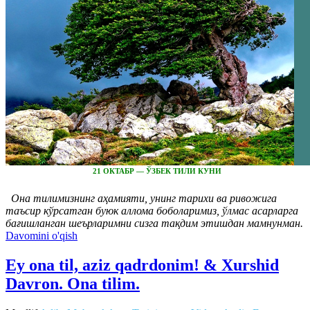
21 ОКТАБР — ЎЗБЕК ТИЛИ КУНИ
Она тилимизнинг аҳамияти, унинг тарихи ва ривожига
таъсир кўрсатган буюк аллома боболаримиз, ўлмас асарларга
бағишланган шеърларимни сизга тақдим этишдан мамнунман.
Davomini o'qish
Ey ona til, aziz qadrdonim! & Xurshid
Davron. Ona tilim.