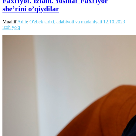
Faxriyor. Izlam. Yoshlar Faxriyor
she’rini o’qiydilar
Muallif
Adib
:
O'zbek tarixi, adabiyoti va madaniyati
12.10.2023
izoh yo'q