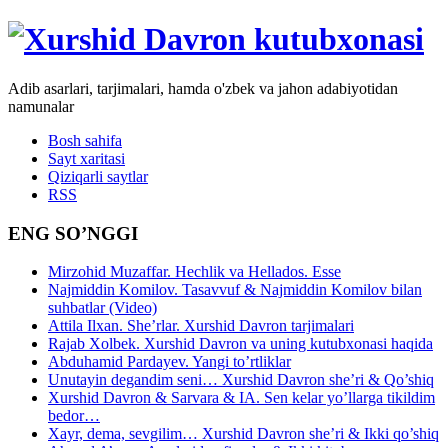
Adib asarlari, tarjimalari, hamda o'zbek va jahon adabiyotidan
namunalar
Bosh sahifa
Sayt xaritasi
Qiziqarli saytlar
RSS
ENG SO’NGGI
Mirzohid Muzaffar. Hechlik va Hellados. Esse
Najmiddin Komilov. Tasavvuf & Najmiddin Komilov bilan
suhbatlar (Video)
Attila Ilxan. She’rlar. Xurshid Davron tarjimalari
Rajab Xolbek. Xurshid Davron va uning kutubxonasi haqida
Abduhamid Pardayev. Yangi to’rtliklar
Unutayin degandim seni… Xurshid Davron she’ri & Qo’shiq
Xurshid Davron & Sarvara & IA. Sen kelar yo’llarga tikildim
bedor…
Xayr, dema, sevgilim… Xurshid Davron she’ri & Ikki qo’shiq