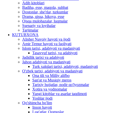
Adib kitoblari
Badiha, esse, maqola, suhbat
Dostonlar, she'rlar, turkumlar
Drama, qissa, hikoya, esse
Qisqa mulohazalar, luqmalar
Ssenariy va loyihalar
Tarjimalar
KUTUBXONA
Alisher Navoiy hayoti va ijodi
Amir Temur hayoti va faoliyati
Islom tarixi, adabiyoti va madaniyati
Tasavvuf tarixi, va adabiyoti
Jadidlik tarixi va adabiyoti
Jahon adabiyoti va madaniyati
Turk xalqlari tarixi, adabiyoti, madaniyati
O'zbek tarixi, adabiyoti va madaniyati
Ona tili va Milliy alifbo
San'at va Musiqiy meros
Tarixiy hujjatlar, nodir qo'lyozmalar
Xotira va yodnomalar
Yangi kitoblar va asarlar taqdimoti
Yoshlar ijodi
Qo'shimcha bo'lim
Inson hayoti
Lug'atlar, Qomuslar