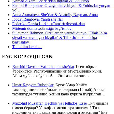
Ahmad A’zam. Asarlaridan fiqralar & Ikki kitob
Farhod Bobojonov. Orzuga eltuvchi yo‘l & Yulduzlar yurgan
yo`l
Anna Axmatova. She’rlar & Anatoliy Nayman. Anna
Ibodat Rajabova. Yangi she’rlar
Federiko Garsia Lorka. «Tamarit devoni»dan
Mirtemir domla xotirasiga bag’ishlov
Sulaymon Rahmon. Orzulardan yaratdi dunyo. (Tilak Jo’ra
siyrati va suvratiga chizgilar) & Tilak Jo’ra xotirasiga
bag’ishlov
Tolibi ilm kerak…
ENG KO’P O’QILGAN
Xurshid Davron. Vatan haqida she’rlar
1 сентябрь -
Ўзбекистон Республикасининг Мустақиллик куни.
Айём муборак бўлсин! Энг азиз ва энг…
Umar Xayyom.Ruboiylar
Буюк Умар Хайём
таваллудининг 970 йиллиги олдидан (15 май) Аввал
тафаккурда туғилиб, кейин қалб қўрига йўғрилган…
Mirzohid Muzaffar. Hechlik va Hellados. Esse
Тил нимага
имкон беради? Ўз қафасимизни яратишгами? Тил
инсоннинг энг даҳшатли эринчоқлиги эмасмиди? Биз