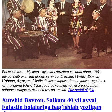
Рост мақоми. Мумтоз мусиқа санъати хазинасидан. 1961
йилда ёзиб олинган нодир ёзувлар. Огаҳий, Мунис, Комил,
Нодира, Фурқат, Увайсий ғазалларига басталанган мумтоз
қўшиқларни Юнус Ражабий раҳбарлигидаги Ўзбекистон
радиоси мақом жамоаси ижро этган.
Davomini o'qish
Xurshid Davron. Salkam 40 yil avval
Falastin bolalariga bag’ishlab yozilgan