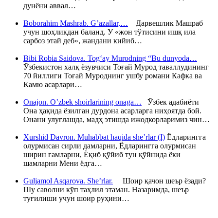
дунёни аввал…
Boborahim Mashrab. G’azallar,…
Дарвешлик Машраб
учун шоҳликдан баланд. У «жон тўтисини ишқ ила
сарбоз этай деб», жандани кийиб…
Bibi Robia Saidova. Tog‘ay Murodning “Bu dunyoda…
Ўзбекистон халқ ёзувчиси Тоғай Мурод таваллудининг
70 йиллиги Тоғай Муроднинг ушбу романи Кафка ва
Камю асарлари…
Onajon. O’zbek shoirlarining onaga…
Ўзбек адабиёти
Она ҳақида ёзилган дурдона асарларга ниҳоятда бой.
Онани улуғлашда, мадҳ этишда ижодкорларимиз чин…
Xurshid Davron. Muhabbat haqida she’rlar (I)
Ёдларингга
олурмисан сирли дамларни, Ёдларингга олурмисан
ширин ғамларни, Ёқиб қўйиб тун қўйнида ёки
шамларни Мени ёдга…
Guljamol Asqarova. She’rlar.
Шоир қачон шеър ёзади?
Шу саволни кўп таҳлил этаман. Назаримда, шеър
туғилиши учун шоир руҳини…