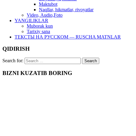
Maktubot
Naqllar, hikmatlar, rivoyatlar
Video, Audio,Foto
YANGILIKLAR
Muborak kun
Tarixiy sana
ТЕКСТЫ НА РУССКОМ — RUSCHA MATNLAR
QIDIRISH
Search for:
BIZNI KUZATIB BORING