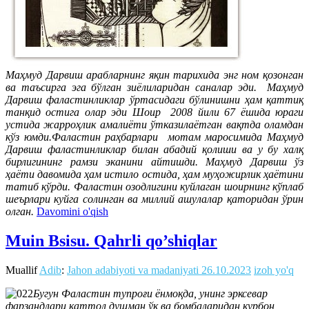
Маҳмуд Дарвиш арабларнинг яқин тарихида энг ном қозонган
ва таъсирга эга бўлган зиёлиларидан саналар эди. Маҳмуд
Дарвиш фаластинликлар ўртасидаги бўлинишни ҳам қаттиқ
танқид остига олар эди Шоир 2008 йили 67 ёшида юраги
устида жарроҳлик амалиёти ўтказилаётган вақтда оламдан
кўз юмди.Фаластин раҳбарлари мотам маросимида Маҳмуд
Дарвиш фаластинликлар билан абадий қолиши ва у бу халқ
бирлигининг рамзи эканини айтишди. Маҳмуд Дарвиш ўз
ҳаёти давомида ҳам истило остида, ҳам муҳожирлик ҳаётини
татиб кўрди. Фаластин озодлигини куйлаган шоирнинг кўплаб
шеърлари куйга солинган ва миллий ашулалар қаторидан ўрин
олган.
Davomini o'qish
Muin Bsisu. Qahrli qo’shiqlar
Muallif
Adib
:
Jahon adabiyoti va madaniyati
26.10.2023
izoh yo'q
Бугун Фаластин тупроғи ёнмоқда, унинг эрксевар
фарзандлари қаттол душман ўқ ва бомбаларидан қурбон