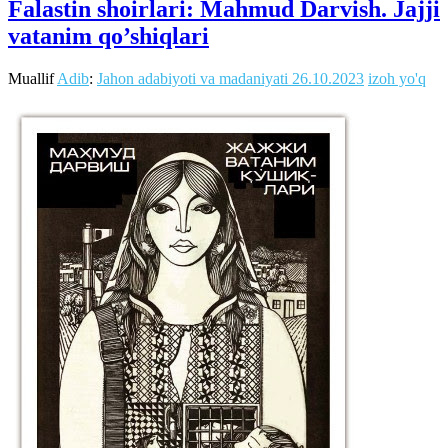
Falastin shoirlari: Mahmud Darvish. Jajji
vatanim qo’shiqlari
Muallif
Adib
:
Jahon adabiyoti va madaniyati
26.10.2023
izoh yo'q