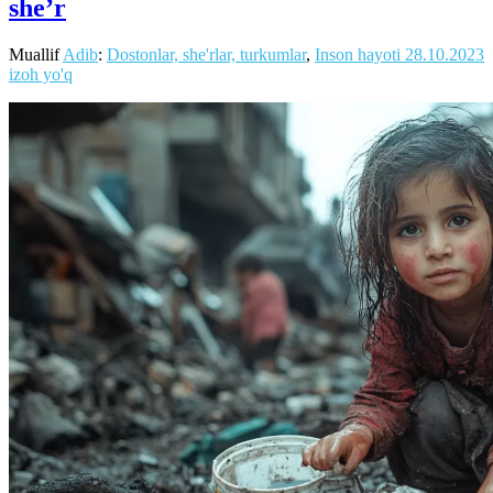
she’r
Muallif
Adib
:
Dostonlar, she'rlar, turkumlar
,
Inson hayoti
28.10.2023
izoh yo'q