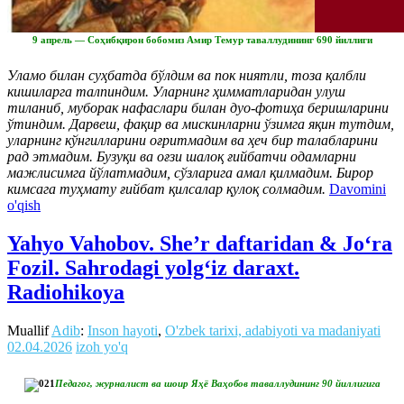
9 апрель — Соҳибқирон бобомиз Амир Темур таваллудининг 690 йиллиги
Уламо билан суҳбатда бўлдим ва пок ниятли, тоза қалбли
кишиларга талпиндим. Уларнинг ҳимматларидан улуш
тиланиб, муборак нафаслари билан дуо-фотиҳа беришларини
ўтиндим. Дарвеш, фақир ва мискинларни ўзимга яқин тутдим,
уларнинг кўнгилларини оғритмадим ва ҳеч бир талабларини
рад этмадим. Бузуқи ва оғзи шалоқ ғийбатчи одамларни
мажлисимга йўлатмадим, сўзларига амал қилмадим. Бирор
кимсага туҳмату ғийбат қилсалар қулоқ солмадим.
Davomini
o'qish
Yahyo Vahobov. She’r daftaridan & Joʻra
Fozil. Sahrodagi yolgʻiz daraxt.
Radiohikoya
Muallif
Adib
:
Inson hayoti
,
O'zbek tarixi, adabiyoti va madaniyati
02.04.2026
izoh yo'q
Педагог, журналист ва шоир Яҳё Ваҳобов таваллудининг 90 йиллигига