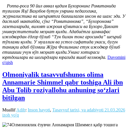
Роппа-роса 90 йил аввал қадим Бухоронинг Ромитанида
туғилган Яҳё Ваҳобов бутун умрини педагогика,
журналистика ва шеъриятга бағишлаган инсон ва шахс эди. У
дастлаб мактабда, сўнг “Ромитаннома”, “Бухоронома”
газеталарида, вилоят ижроия қўмитаси ва Бухоро Давлат
универститетида меҳнат қилди. Адабиётга ҳамнафас
ижодкордан ёдгор бўлиб “Тун билан тонг аросинда” шеърий
тўплами қолди. У муаллим ва устоз сифатида укаси, бугун
таниқли адиб бўлмиш Жўра Фозилнинг етук ижодкор бўлиб
етишиши учун кўп меҳнат қилди.Унинг хотираси
юртдошлари ва шогирдлари юрагида яшаб келмоқда.
Davomini
o'qish
Olmoniyalik tasavvufshunos olima
Annamarie Shimmel qabr toshiga Ali ibn
Abu Tolib roziyallohu anhuning soʻzlari
bitilgan
Muallif
Adib
:
Inson hayoti
,
Tasavvuf tarixi, va adabiyoti
21.03.2026
izoh yo'q
Олмониялик ёзувчи Аннамария Шиммел қабр тошига