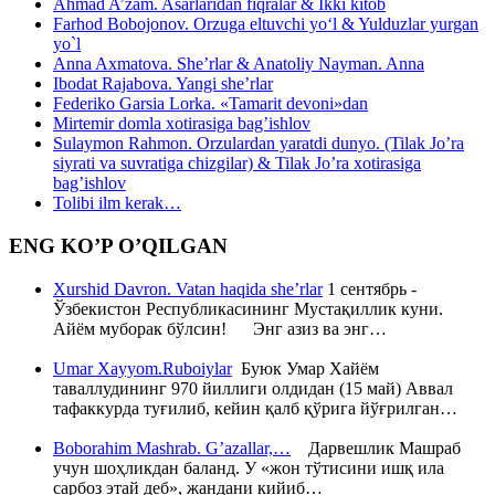
Ahmad A’zam. Asarlaridan fiqralar & Ikki kitob
Farhod Bobojonov. Orzuga eltuvchi yo‘l & Yulduzlar yurgan
yo`l
Anna Axmatova. She’rlar & Anatoliy Nayman. Anna
Ibodat Rajabova. Yangi she’rlar
Federiko Garsia Lorka. «Tamarit devoni»dan
Mirtemir domla xotirasiga bag’ishlov
Sulaymon Rahmon. Orzulardan yaratdi dunyo. (Tilak Jo’ra
siyrati va suvratiga chizgilar) & Tilak Jo’ra xotirasiga
bag’ishlov
Tolibi ilm kerak…
ENG KO’P O’QILGAN
Xurshid Davron. Vatan haqida she’rlar
1 сентябрь -
Ўзбекистон Республикасининг Мустақиллик куни.
Айём муборак бўлсин! Энг азиз ва энг…
Umar Xayyom.Ruboiylar
Буюк Умар Хайём
таваллудининг 970 йиллиги олдидан (15 май) Аввал
тафаккурда туғилиб, кейин қалб қўрига йўғрилган…
Boborahim Mashrab. G’azallar,…
Дарвешлик Машраб
учун шоҳликдан баланд. У «жон тўтисини ишқ ила
сарбоз этай деб», жандани кийиб…