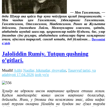
— Мен Гамлетман, —
деди Шукур ака қайси бир куни чойхўрлик қилиб ўтирганимизда. –
Мен чиндан ҳам Гамлетман, ўзбекларнинг Гамлетиман.
Гамлетсимон, Отеллосимон, Макбетсимон. Ромео ва Жульетта
дейсизми, ўзимиздаги Лайли, Мажнунларни оласизми, ҳаётда,
адабиётда шундай шахслар, қаҳрамонлар пайдо бўлдими, бас, улар
ўтгандан сўнг руҳлари, адабиётдаги издошлари барча халқларнинг
ичига, кўнглига тарқалиб, сингиб кетади, деб ўйлайман…
Davomini
o'qish
Jaloliddin Rumiy. Tutqun qushning
o’gitlari.
Muallif
Adib
:
Naqllar, hikmatlar, rivoyatlar
,
Tasavvuf tarixi, va
adabiyoti
17.04.2026
izoh yo'q
Ҳушёр ва идрокли инсон вақтининг қадрига етиши лозим.
Қадим манбаларда: комил инсон вақтнинг боласидир,
дейилади. Яъни, у ўтмиш ёки келажакни эмас, айни нафас
олиб турган онларни ўйлайди ва бундан энг гўзал тарзда