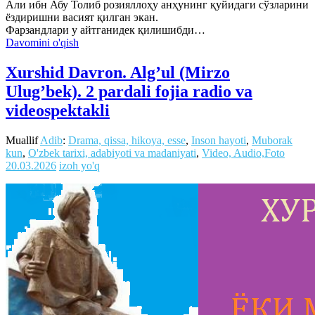
Али ибн Абу Толиб розияллоҳу анҳунинг қуйидаги сўзларини
ёздиришни васият қилган экан.
Фарзандлари у айтганидек қилишибди…
Davomini o'qish
Xurshid Davron. Alg’ul (Mirzo
Ulug’bek). 2 pardali fojia radio va
videospektakli
Muallif
Adib
:
Drama, qissa, hikoya, esse
,
Inson hayoti
,
Muborak
kun
,
O'zbek tarixi, adabiyoti va madaniyati
,
Video, Audio,Foto
20.03.2026
izoh yo'q