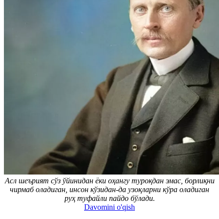
Асл шеърият сўз ўйинидан ёки оҳангу туроқдан эмас, борлиқни
чирмаб оладиган, инсон кўзидан-да узоқларни кўра оладиган
руҳ туфайли пайдо бўлади.
Davomini o'qish