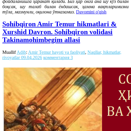
фойдаланишга ҳаракат қилади. Биз ҳар онга ана шу кўз билан
боқсак, шу талаб билан ёндашсак, ҳамма вақтларимизни
тўла, мазмунли, оқилона ўтказамиз.
Davomini o'qish
Sohibqiron Amir Temur hikmatlari &
Xurshid Davron. Sohibqiron volidasi
Takinamohimbegim allasi
Muallif
Adib
:
Amir Temur hayoti va faoliyati
,
Naqllar, hikmatlar,
rivoyatlar
09.04.2026
комментария 3