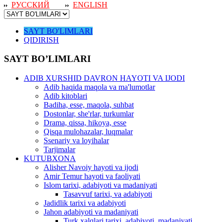
РУССКИЙ
ENGLISH
SAYT BO'LIMLARI
QIDIRISH
SAYT BO’LIMLARI
ADIB XURSHID DAVRON HAYOTI VA IJODI
Adib haqida maqola va ma'lumotlar
Adib kitoblari
Badiha, esse, maqola, suhbat
Dostonlar, she'rlar, turkumlar
Drama, qissa, hikoya, esse
Qisqa mulohazalar, luqmalar
Ssenariy va loyihalar
Tarjimalar
KUTUBXONA
Alisher Navoiy hayoti va ijodi
Amir Temur hayoti va faoliyati
Islom tarixi, adabiyoti va madaniyati
Tasavvuf tarixi, va adabiyoti
Jadidlik tarixi va adabiyoti
Jahon adabiyoti va madaniyati
Turk xalqlari tarixi, adabiyoti, madaniyati