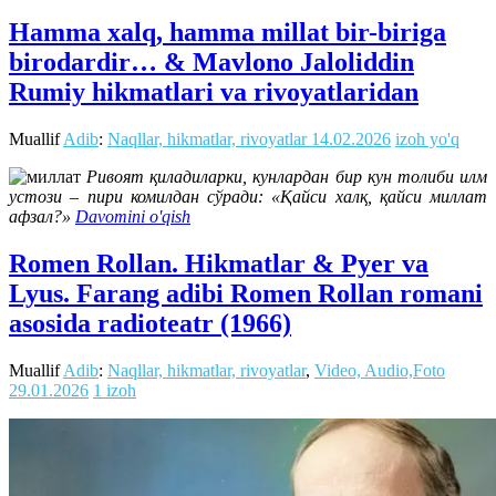
Hamma xalq, hamma millat bir-biriga
birodardir… & Mavlono Jaloliddin
Rumiy hikmatlari va rivoyatlaridan
Muallif
Adib
:
Naqllar, hikmatlar, rivoyatlar
14.02.2026
izoh yo'q
Ривоят қиладиларки, кунлардан бир кун толиби илм
устози – пири комилдан сўради: «Қайси халқ, қайси миллат
афзал?»
Davomini o'qish
Romen Rollan. Hikmatlar & Pyer va
Lyus. Farang adibi Romen Rollan romani
asosida radioteatr (1966)
Muallif
Adib
:
Naqllar, hikmatlar, rivoyatlar
,
Video, Audio,Foto
29.01.2026
1 izoh