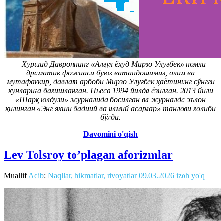
Хуршид Давроннинг «Алғул ёхуд Мирзо Улуғбек» номли
драматик фожиаси буюк ватандошимиз, олим ва
мутафаккир, давлат арбоби Мирзо Улуғбек ҳаётининг сўнгги
кунларига бағишланган. Пьеса 1994 йилда ёзилган. 2013 йили
«Шарқ юлдузи» журналида босилган ва журналда эълон
қилинган «Энг яхши бадиий ва илмий асарлар» танлови ғолиби
бўлди.
Davomini o'qish
Lev Tolsroy to’plagan aforizmlar
Muallif
Adib
:
Naqllar, hikmatlar, rivoyatlar
09.03.2026
izoh yo'q