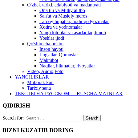
O'zbek tarixi, adabiyoti va madaniyati
Ona tili va Milliy alifbo
San'at va Musiqiy meros
Tarixiy hujjatlar, nodir qo'lyozmalar
Xotira va yodnomalar
Yangi kitoblar va asarlar taqdimoti
Yoshlar ijodi
Qo'shimcha bo'lim
Inson hayoti
Lug'atlar, Qomuslar
Maktubot
Naqllar, hikmatlar, rivoyatlar
Video, Audio,Foto
YANGILIKLAR
Muborak kun
Tarixiy sana
ТЕКСТЫ НА РУССКОМ — RUSCHA MATNLAR
QIDIRISH
Search for:
BIZNI KUZATIB BORING