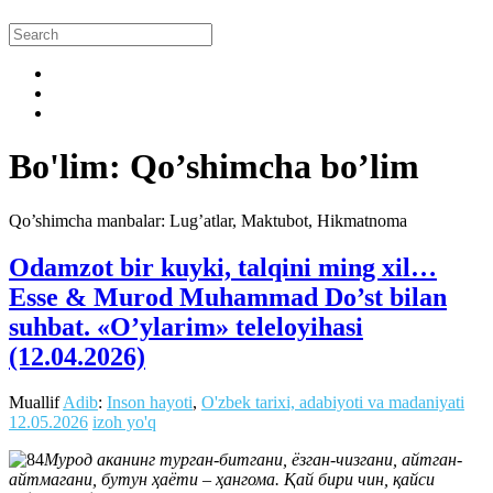
Bo'lim: Qo’shimcha bo’lim
Qo’shimcha manbalar: Lug’atlar, Maktubot, Hikmatnoma
Odamzot bir kuyki, talqini ming xil…
Esse & Murod Muhammad Do’st bilan
suhbat. «O’ylarim» teleloyihasi
(12.04.2026)
Muallif
Adib
:
Inson hayoti
,
O'zbek tarixi, adabiyoti va madaniyati
12.05.2026
izoh yo'q
Мурод аканинг турган-битгани, ёзган-чизгани, айтган-
айтмагани, бутун ҳаёти – ҳангома. Қай бири чин, қайси