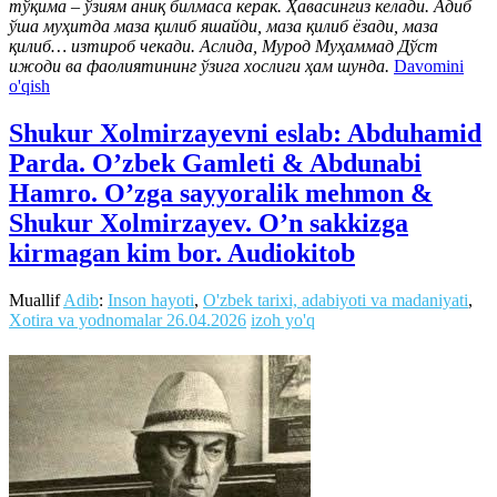
тўқима – ўзиям аниқ билмаса керак. Ҳавасингиз келади. Адиб
ўша муҳитда маза қилиб яшайди, маза қилиб ёзади, маза
қилиб… изтироб чекади. Аслида, Мурод Муҳаммад Дўст
ижоди ва фаолиятининг ўзига хослиги ҳам шунда.
Davomini
o'qish
Shukur Xolmirzayevni eslab: Abduhamid
Parda. O’zbek Gamleti & Abdunabi
Hamro. O’zga sayyoralik mehmon &
Shukur Xolmirzayev. O’n sakkizga
kirmagan kim bor. Audiokitob
Muallif
Adib
:
Inson hayoti
,
O'zbek tarixi, adabiyoti va madaniyati
,
Xotira va yodnomalar
26.04.2026
izoh yo'q