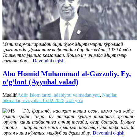
Менинг армонларимдан бири буюк Миртемирни кўролмай
қолганимда. Домланинг вафотидан бир йил кейин, 1979 йилда
Тошкентга ўқишга келганман. Доимо ич-ичимда Миртемир
соғинчи бор…
Davomini o'qish
Abu Homid Muhammad al-Gazzoliy. Ey,
o’g’lon! (Ayyuhal valad)
Muallif
Adib
:
Islom tarixi, adabiyoti va madaniyati
,
Naqllar,
hikmatlar, rivoyatlar
15.02.2026
izoh yo'q
Эй, фарзанд, насиҳат қилиш осон, аммо уни қабул
қилиш қийин. Зеро, бу насиҳат кўнгил талабига эргашиб
юрувчи киши табиатига аччиқ тегади, оғир ботади. Бунинг
сабаби — шариатда манъ қилинган нарсалар ўша нафс илгида
юрган киши кўнглига маҳбуб ва ёқимлидир.
Davomini o'qish