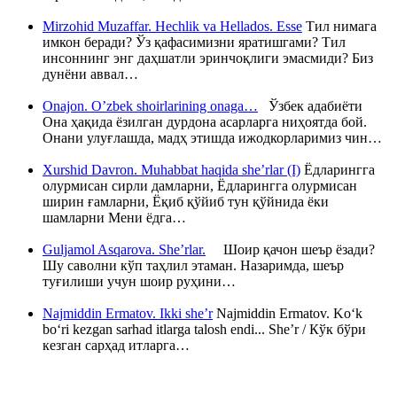
Mirzohid Muzaffar. Hechlik va Hellados. Esse
Тил нимага
имкон беради? Ўз қафасимизни яратишгами? Тил
инсоннинг энг даҳшатли эринчоқлиги эмасмиди? Биз
дунёни аввал…
Onajon. O’zbek shoirlarining onaga…
Ўзбек адабиёти
Она ҳақида ёзилган дурдона асарларга ниҳоятда бой.
Онани улуғлашда, мадҳ этишда ижодкорларимиз чин…
Xurshid Davron. Muhabbat haqida she’rlar (I)
Ёдларингга
олурмисан сирли дамларни, Ёдларингга олурмисан
ширин ғамларни, Ёқиб қўйиб тун қўйнида ёки
шамларни Мени ёдга…
Guljamol Asqarova. She’rlar.
Шоир қачон шеър ёзади?
Шу саволни кўп таҳлил этаман. Назаримда, шеър
туғилиши учун шоир руҳини…
Najmiddin Ermatov. Ikki she’r
Najmiddin Ermatov. Ko‘k
bo‘ri kezgan sarhad itlarga talosh endi... She’r / Кўк бўри
кезган сарҳад итларга…