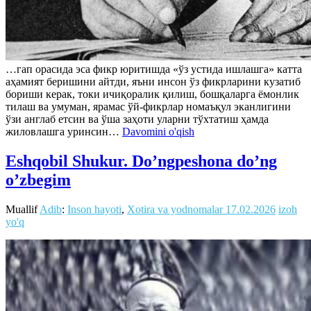
…гап орасида эса фикр юритишда «ўз устида ишлашга» катта
аҳамият беришини айтди, яъни инсон ўз фикрларини кузатиб
бориши керак, токи ичиқоралик қилиш, бошқаларга ёмонлик
тилаш ва умуман, ярамас ўй-фикрлар номаъқул эканлигини
ўзи англаб етсин ва ўша заҳоти уларни тўхтатиш ҳамда
жиловлашга уринсин…
Davomini o'qish
Eshqobil Shukur. Do’ngpeshona do’ng
o’zbegim
Muallif
Adib
:
Inson hayoti
,
Xotira va yodnomalar
17.02.2026
izoh
yo'q