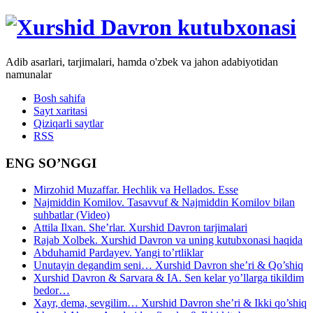
Adib asarlari, tarjimalari, hamda o'zbek va jahon adabiyotidan
namunalar
Bosh sahifa
Sayt xaritasi
Qiziqarli saytlar
RSS
ENG SO’NGGI
Mirzohid Muzaffar. Hechlik va Hellados. Esse
Najmiddin Komilov. Tasavvuf & Najmiddin Komilov bilan
suhbatlar (Video)
Attila Ilxan. She’rlar. Xurshid Davron tarjimalari
Rajab Xolbek. Xurshid Davron va uning kutubxonasi haqida
Abduhamid Pardayev. Yangi to’rtliklar
Unutayin degandim seni… Xurshid Davron she’ri & Qo’shiq
Xurshid Davron & Sarvara & IA. Sen kelar yo’llarga tikildim
bedor…
Xayr, dema, sevgilim… Xurshid Davron she’ri & Ikki qo’shiq