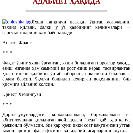
АДАБИЁТ ҲАҚИДА
Яхши танқидчи нафақат ўқиган асарларини
таҳлил қилади, балки у ўз қалбининг кечинмалари —
саргузаштларини ҳам баён қилади.
Анатол Франс
* * *
Фақат ўзинг яхши ўрганган, яхши биладиган нарсалар ҳақида
ёзиш, ёзганда ҳам самимий ва рост ёзиш керак; тасвирланган
ҳолат инсон қалбини ўртаб юборсин, воқеликни баҳолашга
ёрдам берсин, ўқувчи бошидан кечирган воқеликнинг бир
қисмига айланиб қолсин.
Эрнест Хемингуэй
* * *
Дорилфунунлардаги, корхоналардаги, биржалардаги ва
кўнгилхушлик қиладиган жойлардаги “реал” ҳаёт ҳар қанча
ҳаяжонли бўлмасин, биз ҳар куни икки соат вақтимизни ўтган
замонларнинг фалсафасини ва адабий асарларини мутолаа