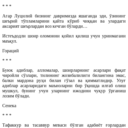
* * *
Агар Луцилий бизнинг давримизда яшаганда эди, ўзининг
шеърий тўпламларини қайта кўриб чиққан ва улардаги
аксарият шеърлардан воз кечган бўларди…
Истеъдодли шоир оломонни қойил қилиш учун уринмагани
маъқул.
Гораций
* * *
Буюк адиблар, алломалар, шоирларнинг асарлари фақат
чиройли сўзлари, тилининг жозибалилиги билангина эмас,
балки мардона руҳи билан гўзал ва қимматлидир. Улуғ
адиблар асарларидаги маъноларни бир ўқишда илғаб олиш
мушкул, бунинг учун уларнинг ижодини чуқур ўрганиш
лозим бўлади.
Сенека
* * *
Тафаккур ва тасаввур меваси бўлган адабиёт ғорлардан