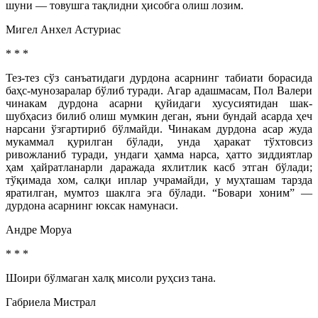
шуни — товушга тақлидни ҳисобга олиш лозим.
Мигел Анхел Астуриас
* * *
Тез-тез сўз санъатидаги дурдона асарнинг табиати борасида
баҳс-мунозаралар бўлиб туради. Агар адашмасам, Пол Валери
чинакам дурдона асарни қуйидаги хусусиятидан шак-
шубҳасиз билиб олиш мумкин деган, яъни бундай асарда ҳеч
нарсани ўзгартириб бўлмайди. Чинакам дурдона асар жуда
мукаммал қурилган бўлади, унда ҳаракат тўхтовсиз
ривожланиб туради, ундаги ҳамма нарса, ҳатто зиддиятлар
ҳам ҳайратланарли даражада яхлитлик касб этган бўлади;
тўқимада хом, салқи иплар учрамайди, у муҳташам тарзда
яратилган, мумтоз шаклга эга бўлади. “Бовари хоним” —
дурдона асарнинг юксак намунаси.
Андре Моруа
* * *
Шоири бўлмаган халқ мисоли руҳсиз тана.
Габриела Мистрал