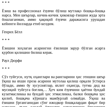
* * *
Ёзиш ва профессионал ёзувчи бўлиш мутлақо бошқа-бошқа
нарса. Мен шеърлар, кичик-кичик ҳикоялар ёзишни жуда эрта
бошлаганман, аммо ҳақиқий ёзувчи даражасига урушдан
кейинги йилларда етиб келдим.
Генрих Бёлл
* * *
Ёзишни хоҳлаган асарингни ёзилиши зарур бўлган асарга
қурбон қилишни билиш керак.
Раул Дюрфи
* * *
Сўз туйғуси, нутқ оҳанглари ва рангларини ҳис этишни шеър
ўқиш ва яхши проза асарини мутолаа қилиш орқали ўстирса
бўлади, аммо бу хусусиятлар, яхлит оҳангда, туғма дид ва
мусиқий туйғуга боғлиқ… Ҳеч ким ёзувчини ҳаётни бундай
кузатмасликка ва бундай ҳис этмасликка, балки бошқача ҳис
қилиб, бошқача кўришга мажбурлай олмайди. Ўқиш ва
ёзишни ўрганганидан сўнг ижодкор бошқалардан фақат бир
нарсани, яъни қандай ёзмаслик кераклигини ўрганмоғи