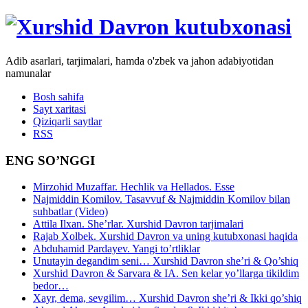
Adib asarlari, tarjimalari, hamda o'zbek va jahon adabiyotidan
namunalar
Bosh sahifa
Sayt xaritasi
Qiziqarli saytlar
RSS
ENG SO’NGGI
Mirzohid Muzaffar. Hechlik va Hellados. Esse
Najmiddin Komilov. Tasavvuf & Najmiddin Komilov bilan
suhbatlar (Video)
Attila Ilxan. She’rlar. Xurshid Davron tarjimalari
Rajab Xolbek. Xurshid Davron va uning kutubxonasi haqida
Abduhamid Pardayev. Yangi to’rtliklar
Unutayin degandim seni… Xurshid Davron she’ri & Qo’shiq
Xurshid Davron & Sarvara & IA. Sen kelar yo’llarga tikildim
bedor…
Xayr, dema, sevgilim… Xurshid Davron she’ri & Ikki qo’shiq