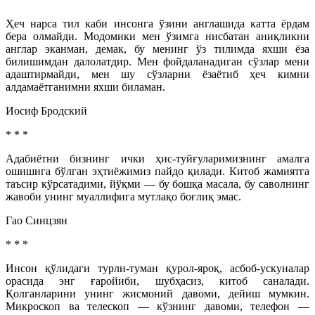
Ҳеч нарса тил каби инсонга ўзини англашида катта ёрдам
бера олмайди. Модомики мен ўзимга нисбатан аниқликни
англар эканман, демак, бу менинг ўз тилимда яхши ёза
билишимдан далолатдир. Мен фойдаланадиган сўзлар мени
адаштирмайди, мен шу сўзларни ёзаётиб ҳеч кимни
алдамаётганимни яхши биламан.
Иосиф Бродский
* * *
Адабиётни бизнинг ички ҳис-туйғуларимизнинг амалга
ошишига бўлган эҳтиёжимиз пайдо қилади. Китоб жамиятга
таъсир кўрсатадими, йўқми — бу бошқа масала, бу саволнинг
жавоби унинг муаллифига мутлақо боғлиқ эмас.
Гао Синцзян
* * *
Инсон қўлидаги турли-туман қурол-яроқ, асбоб-ускуналар
орасида энг ғаройиби, шубҳасиз, китоб саналади.
Қолганларини унинг жисмоний давоми, дейиш мумкин.
Микроскоп ва телескоп — кўзнинг давоми, телефон —