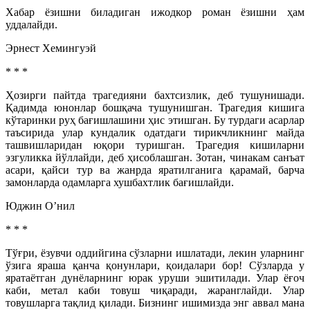
Хабар ёзишни биладиган ижодкор роман ёзишни ҳам
уддалайди.
Эрнест Хемингуэй
* * *
Ҳозирги пайтда трагедияни бахтсизлик, деб тушунишади.
Қадимда юнонлар бошқача тушунишган. Трагедия кишига
кўтаринки руҳ бағишлашини ҳис этишган. Бу турдаги асарлар
таъсирида улар кундалик одатдаги тирикчликнинг майда
ташвишларидан юқори туришган. Трагедия кишиларни
эзгуликка йўллайди, деб ҳисоблашган. Зотан, чинакам санъат
асари, қайси тур ва жанрда яратилганига қарамай, барча
замонларда одамларга хушбахтлик бағишлайди.
Юджин О’нил
* * *
Тўғри, ёзувчи оддийгина сўзларни ишлатади, лекин уларнинг
ўзига яраша қанча қонунлари, қоидалари бор! Сўзларда у
яратаётган дунёларнинг юрак уруши эшитилади. Улар ёғоч
каби, метал каби товуш чиқаради, жаранглайди. Улар
товушларга тақлид қилади. Бизнинг ишимизда энг аввал мана