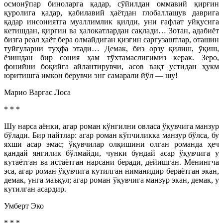
осмон­ўпар биноларга қадар, сўйилдан оммавий қирғин
қуролига қадар, қабилавий ҳаётдан глобаллашув даврига
қадар инсониятга муаллимлик қилди, уни ғафлат уйқусига
кетишдан, қирғин ва ҳалокатлардан сақлади… Зотан, адабиёт
бизга реал ҳаёт бера олмайдиган қизғин саргузаштлар, оташин
туйғуларни туҳфа этади… Демак, биз орзу қилиш, ўқиш,
ёзишдан бир сония ҳам тўхтамаслигимиз керак. Зеро,
фонийни боқийга айлантирувчи, асов вақт устидан ҳукм
юритишга имкон берувчи энг самарали йўл — шу!
Марио Варгас Лоса
* * *
Шу нарса аёнки, агар роман кўнгилни овласа ўқувчига манзур
бўлади. Бир пайтлар: агар роман кўпчиликка манзур бўлса, бу
яхши асар эмас; ўқувчилар олқишини олган романда ҳеч
қандай янгилик бўлмайди, чунки бундай асар ўқувчига у
кутаётган ва истаётган нарсани беради, дейишган. Менингча
эса, агар роман ўқувчига кутилган ниманидир бераётган экан,
демак, унга маъ­қул; агар роман ўқувчига манзур экан, демак, у
кутилган асардир.
Умберт Эко
* * *