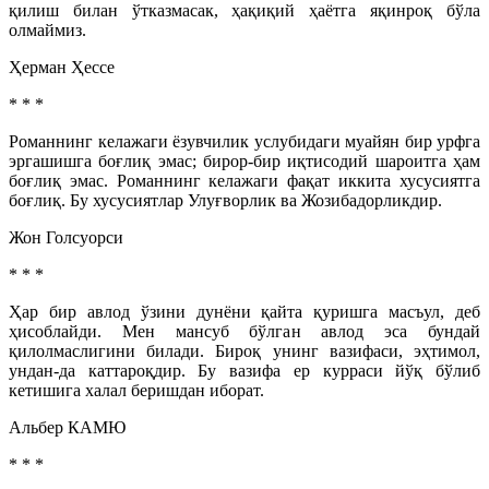
қилиш билан ўтказмасак, ҳақиқий ҳаётга яқинроқ бўла
олмаймиз.
Ҳерман Ҳессе
* * *
Романнинг келажаги ёзувчилик услубидаги муайян бир урф­га
эргашишга боғлиқ эмас; бирор-бир иқтисодий шароитга ҳам
боғлиқ эмас. Романнинг келажаги фақат иккита хусусиятга
боғлиқ. Бу хусусиятлар Улуғворлик ва Жозибадорликдир.
Жон Голсуорси
* * *
Ҳар бир авлод ўзини дунёни қайта қуришга масъул, деб
ҳисоблайди. Мен мансуб бўлган авлод эса бундай
қилолмаслигини билади. Бироқ унинг вазифаси, эҳтимол,
ундан-да каттароқдир. Бу вазифа ер курраси йўқ бўлиб
кетишига халал беришдан иборат.
Альбер КАМЮ
* * *