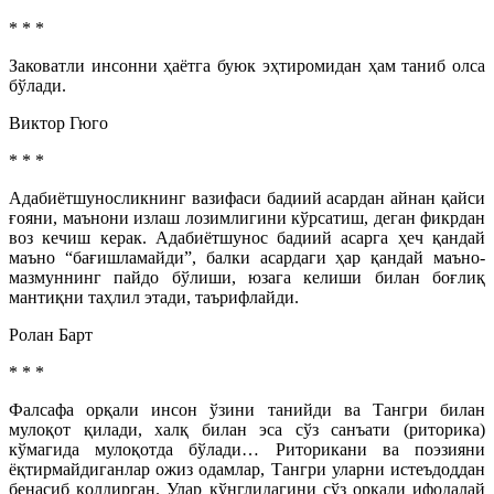
* * *
Заковатли инсонни ҳаётга буюк эҳтиромидан ҳам таниб олса
бўлади.
Виктор Гюго
* * *
Адабиётшуносликнинг вазифаси бадиий асардан айнан қайси
ғояни, маънони излаш лозимлигини кўрсатиш, деган фикрдан
воз кечиш керак. Адабиётшунос бадиий асарга ҳеч қандай
маъно “бағишламайди”, балки асардаги ҳар қандай маъно-
мазмуннинг пайдо бўлиши, юзага келиши билан боғлиқ
мантиқни таҳлил этади, таърифлайди.
Ролан Барт
* * *
Фалсафа орқали инсон ўзини танийди ва Тангри билан
мулоқот қилади, халқ билан эса сўз санъати (риторика)
кўмагида мулоқотда бўлади… Риторикани ва поэзияни
ёқтирмайдиганлар ожиз одамлар, Тангри уларни истеъдоддан
бенасиб қолдирган. Улар кўнглидагини сўз орқали ифодалай