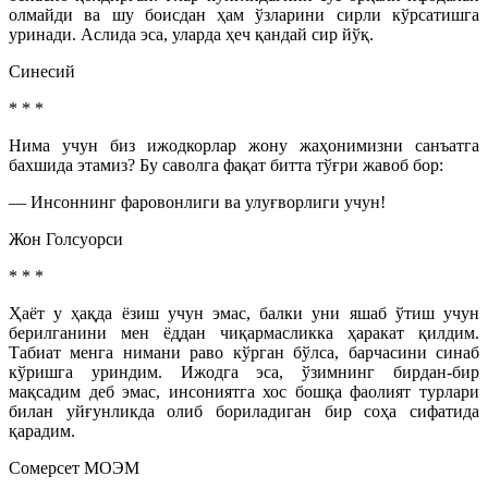
олмайди ва шу боисдан ҳам ўзларини сирли кўрсатишга
уринади. Аслида эса, уларда ҳеч қандай сир йўқ.
Синесий
* * *
Нима учун биз ижодкорлар жону жаҳонимизни санъатга
бахшида этамиз? Бу саволга фақат битта тўғри жавоб бор:
— Инсоннинг фаровонлиги ва улуғворлиги учун!
Жон Голсуорси
* * *
Ҳаёт у ҳақда ёзиш учун эмас, балки уни яшаб ўтиш учун
берилганини мен ёддан чиқармасликка ҳаракат қилдим.
Табиат менга нимани раво кўрган бўлса, барчасини синаб
кўришга уриндим. Ижодга эса, ўзимнинг бирдан-бир
мақсадим деб эмас, инсониятга хос бошқа фаолият турлари
билан уйғунликда олиб бориладиган бир соҳа сифатида
қарадим.
Сомерсет МОЭМ