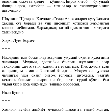
овознинг, омоч ва қилич — қўлнинг. Бироқ китоб — бутунлай
бошқа нарса, китоблар — хотиралар ва тасаввурларнинг
давомидир.
Шоунинг “Цезар ва Клеопатра”сида Александрия кутубхонаси
ҳақида сўз боради ва уни инсоният хотираси жамланган
кошона, дейишади. Дарҳақиқат, китоб одамзотнинг хотираси
хазинасидир.
Хорхе Луис Борхес
* * *
Ижоднинг илк босқичида асарнинг умумий оҳанги қулоғимга
чалинади. Муҳими, дастлабки ёзилган жумланинг асар
тақдирини ҳал этувчи аҳамиятга эгалигида. Илк жумла асар
жанрини, маромини белгилаб беради… Модомики, қулоққа
чалинган ўша оҳанг ривож топмаса, шубҳасиз, чалғиб
кетасан, бошлаган асарингни бир четга суриб қўясан ёки
ундан бир нарса чиқмайди, ташлаб юборасан.
Иван Бунин
* * *
Ҳозирги дунёда адабиёт мураккаб шароитга тушиб қолган.