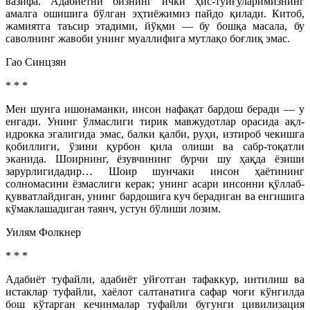
вазифа. Адабиётни бизнинг ички ҳис-туйғуларимизнинг
амалга ошишига бўлган эҳтиёжимиз пайдо қилади. Китоб,
жамиятга таъсир этадими, йўқми — бу бошқа масала, бу
саволнинг жавоби унинг муаллифига мутлақо боғлиқ эмас.
Гао Синцзян
* * *
Мен шунга ишонаманки, инсон нафақат бардош беради — у
енгади. Унинг ўлмаслиги тирик мавжудотлар орасида ақл-
идрокка эгалигида эмас, балки қалби, руҳи, изтироб чекишга
қобиллиги, ўзини қурбон қила олиши ва сабр-тоқатли
эканида. Шоирнинг, ёзувчининг бурчи шу ҳақда ёзиши
зарурлигидадир… Шоир шунчаки инсон ҳаётининг
солномасини ёзмаслиги керак; унинг асари инсонни қўллаб-
қувватлайдиган, унинг бардошига куч берадиган ва енгишига
кўмаклашадиган таянч, устун бўлиши лозим.
Уилям Фолкнер
* * *
Адабиёт туфайли, адабиёт уйғотган тафаккур, интилиш ва
истаклар туфайли, хаёлот салтанатига сафар чоғи кўнгилда
бош кўтарган кечинмалар туфайли бугунги цивилизация