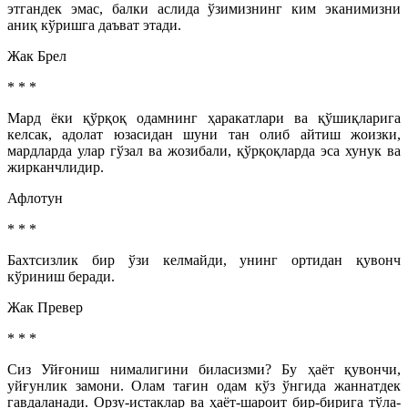
этгандек эмас, балки аслида ўзимизнинг ким эканимизни
аниқ кўришга даъват этади.
Жак Брел
* * *
Мард ёки қўрқоқ одамнинг ҳаракатлари ва қўшиқларига
келсак, адолат юзасидан шуни тан олиб айтиш жоизки,
мардларда улар гўзал ва жозибали, қўрқоқларда эса хунук ва
жирканчлидир.
Афлотун
* * *
Бахтсизлик бир ўзи келмайди, унинг ортидан қувонч
кўриниш беради.
Жак Превер
* * *
Сиз Уйғониш нималигини биласизми? Бу ҳаёт қувончи,
уйғунлик замони. Олам тағин одам кўз ўнгида жаннатдек
гавдаланади. Орзу-истаклар ва ҳаёт-шароит бир-бирига тўла-