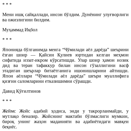
* * *
Мени ишқ сайқаллади, инсон бўлдим. Дунёнинг улуғворлиги
ва ожизлигини билдим.
Муҳаммад Иқбол
* * *
Японияда бўлганимда менга “Чўмилади аёл дарёда” шеърини
ёзган шоир — Қайсин Қулиев юртидан келган меҳмон
сифатида иззат-икром кўрсатишди. Улар шоир ҳамон нозик
дид ва теран тафаккур билан инсон гўзаллигини васф
этадиган шеърлар битаётганига ишонишларини айтишди.
Япон аёллари “Чўмилади аёл дарёда” шеъри муаллифига
қизғин саломларини етказишимни сўрашди.
Давид Қўғилтинов
* * *
Жеймс Жойс адабий ҳодиса, энди у такрорланмайди, у
мутлақо беназир. Жойснинг мактаби бўлмаслиги мумкин,
бироқ унинг жаҳон маданияти ва адабиётидаги мавқеи
беқиёс.