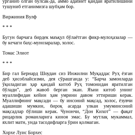
ўрганиб олган бўлсак-да, аммо адабиёт қандай яратилишини
тушуниб етганимизга шубҳам бор.
Виржиния Вулф
* * *
Бугун барчага бирдек маъқул бўлаётган фикр-мулоҳазалар —
бу кечаги баҳс-мунозаралар, холос.
Томас Элиот
* * *
Бир гал Бернард Шоудан сиз Инжилни Муқаддас Руҳ ёзган
деб ҳисоблайсизми, дея сўрашганда у: “Барча замонларда
ўқиладиган ҳар қандай китоб Руҳ томонидан яратилган
бўлади”, деб жавоб берган экан. Яъни китоб унинг
муаллифидан кейин ҳам умрини давом эттириши керак.
Муаллифнинг мақсади — бу инсоний мақсад, холос, ёзувчи
адашиши мумкин, бироқ асарда улкан умуминсоний
мақсадлар бўлиши керак. Чунончи, “Дон Кихот” — фақат
рицарлик романларига киноя эмас. Бу мутлақ мукаммал,
яхлит матн, унда тасодифларга ўрин қолмаган.
Хорхе Луис Борхес