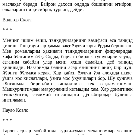
маслаҳат беради: Байрон даҳоси олдида бошингни эгиброқ,
елкаларингни қисиброқ тургин, дейди.
Вальтер Скотт
* * *
Менинг ишим ёзиш, танқидчиларнинг вазифаси эса танқид
қилиш. Танқидчилар ҳамма вақт ёзувчиларга ёрдам беришган.
Мен романларим ҳақидаги танқидчиларнинг фикрларидан
хафа бўлганим йўқ. Содда, барчага бирдек тушунарли усулда
ёзганим сабабли улар мени яхши ёзмайди, деб танқид
қилишади. Назаримда бадиий асар ёзишнинг аниқ бир йўл-
йўриғи бўлмаса керак. Ҳар қайси ёзувчи ўзи алоҳида шахс,
ўзига хос хислатлари, ўзига мос ўқувчилари бор. Шу кунгача
кўнглимда бирор-бир танқидчига кек сақламаганман.
Машҳурлигимдан мағрурланиб кетмадим ҳам. Ҳар доимгидек
очиқкўнгил, самимий инсонларга дўст-биродар бўлишга
интиламан.
Пауло Коэло
* * *
Гарчи асрлар мобайнида турли-туман механизмлар ясашни