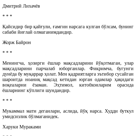
Дмитрий Лихачёв
* * *
Қайсидир бир қайғули, ғамгин нарсага кулган бўлсам, бунинг
сабаби йиғлай олмаганимдандир.
Жорж Байрон
* * *
Менингча, ҳозирги ёшлар мақсадларини йўқотмаган, улар
мақсадларини парчалаб юборганлар. Фикримча, бугунги
дунёда бу муқаррар ҳолат. Мен қадриятларга эътибор сусайган
шароитда ноаниқ мақсад кетидан юрган одамлар ҳақидаги
воқеаларни ёзаман. Эҳтимол, китобхонларим орасида
ёшларнинг кўплиги шундандир.
* * *
Мукаммал матн деганлари, аслида, йўқ нарса. Худди буткул
умидсизлик бўлмаганидек.
Харуки Мураками