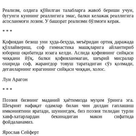
Реализм, олдига қўйилган талабларга жавоб бериши учун,
бугунги куннинг реаллигига эмас, балки келажак реаллигига
асосланмоғи лозим. У башорат реализми бўлмоғи керак.
* * *
Қофиядан безиш уни ҳуда-беҳуда, меъёридан ортиқ даражада
қўллайвериш, соф гимнастика машқларига айлантириб
юбориш оқибатида юзага келди. Аслида қофиянинг сийқаси
чиққани йўқ, балки қофияланмаган, шеърий мисралар
охирида соф, жарангдор товуш таратадиган сўз қолмади,
деганларнинг юрагининг сийқаси чиққан, холос.
Луи Арагон
* * *
Поэзия бизнинг маданий ҳаётимизда муҳим ўринга эга.
Шеърият нафақат одамлар билан чин дилдан гаплашиш
имкониятини яратади, шунингдек, биз поэзия тилидан турли
хавф-хатарлардан бекинадиган макон сифатида
фойдаланамиз.
Ярослав Сейферт