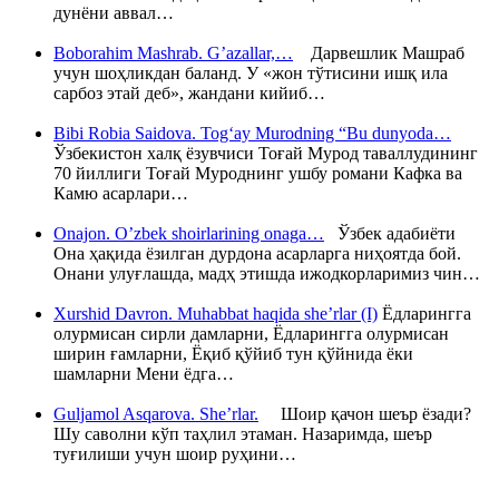
дунёни аввал…
Boborahim Mashrab. G’azallar,…
Дарвешлик Машраб
учун шоҳликдан баланд. У «жон тўтисини ишқ ила
сарбоз этай деб», жандани кийиб…
Bibi Robia Saidova. Tog‘ay Murodning “Bu dunyoda…
Ўзбекистон халқ ёзувчиси Тоғай Мурод таваллудининг
70 йиллиги Тоғай Муроднинг ушбу романи Кафка ва
Камю асарлари…
Onajon. O’zbek shoirlarining onaga…
Ўзбек адабиёти
Она ҳақида ёзилган дурдона асарларга ниҳоятда бой.
Онани улуғлашда, мадҳ этишда ижодкорларимиз чин…
Xurshid Davron. Muhabbat haqida she’rlar (I)
Ёдларингга
олурмисан сирли дамларни, Ёдларингга олурмисан
ширин ғамларни, Ёқиб қўйиб тун қўйнида ёки
шамларни Мени ёдга…
Guljamol Asqarova. She’rlar.
Шоир қачон шеър ёзади?
Шу саволни кўп таҳлил этаман. Назаримда, шеър
туғилиши учун шоир руҳини…