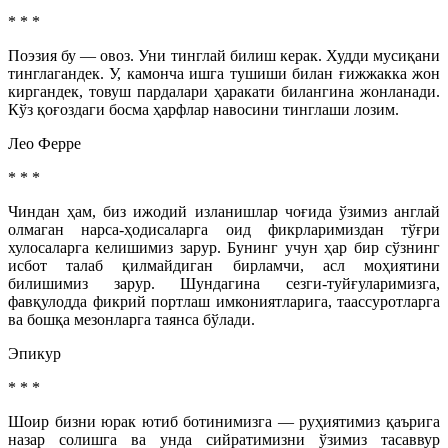
* * *
Поэзия бу — овоз. Уни тинглай билиш керак. Худди мусиқани
тинглагандек. У, камонча ишга тушиши билан ғижжакка жон
киргандек, товуш пардалари ҳаракати билангина жонланади.
Кўз қоғоздаги босма ҳарфлар навосини тинглаши лозим.
Лео Ферре
* * *
Чиндан ҳам, биз ижодий изланишлар чоғида ўзимиз англай
олмаган нарса-ҳодисаларга оид фикрларимиздан тўғри
хулосаларга келишимиз зарур. Бунинг учун ҳар бир сўзнинг
исбот талаб қилмайдиган бирламчи, асл моҳиятини
билишимиз зарур. Шундагина сезги-туйғуларимизга,
фавқулодда фикрий портлаш имкониятларига, таассуротларга
ва бошқа мезонларга таянса бўлади.
Эпикур
* * *
Шоир бизни юрак ютиб ботинимизга — руҳиятимиз қаърига
назар солишга ва унда сийратимизни ўзимиз тасаввур