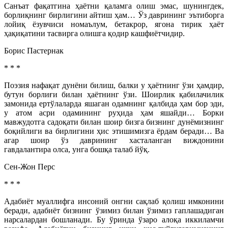
Санъат фақатгина ҳаётни қаламга олиш эмас, шунингдек,
борлиқнинг бирлигини айтиш ҳам… Ўз даврининг эътиборга
лойиқ ёзувчиси номаълум, бетакрор, ягона тирик ҳаёт
ҳақиқатини тасвирга олишга қодир кашфиётчидир.
Борис Пастернак
* * *
Поэзия нафақат дунёни билиш, балки у ҳаётнинг ўзи ҳамдир,
бутун борлиғи билан ҳаётнинг ўзи. Шоирлик қабилачилик
замонида ертўлаларда яшаган одамнинг қалбида ҳам бор эди,
у атом асри одамининг руҳида ҳам яшайди… Борки
мавжудотга садоқати билан шоир бизга бизнинг дунёмизнинг
боқийлиги ва бирлигини ҳис этишимизга ёрдам беради… Ва
агар шоир ўз даврининг хасталанган виждонини
гавдалантира олса, унга бошқа талаб йўқ.
Сен-Жон Перс
* * *
Адабиёт муаллифга инсоний онгни сақлаб қолиш имконини
беради, адабиёт бизнинг ўзимиз билан ўзимиз гаплашадиган
нарсалардан бошланади. Бу ўринда ўзаро алоқа иккиламчи