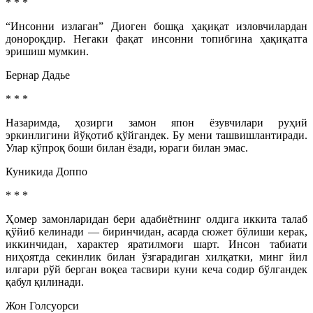
* * *
“Инсонни излаган” Диоген бошқа ҳақиқат изловчилардан
донороқдир. Негаки фақат инсонни топибгина ҳақиқатга
эришиш мумкин.
Бернар Дадье
* * *
Назаримда, ҳозирги замон япон ёзувчилари руҳий
эркинлигини йўқотиб қўйгандек. Бу мени ташвишлантиради.
Улар кўпроқ боши билан ёзади, юраги билан эмас.
Куникида Доппо
* * *
Ҳомер замонларидан бери адабиётнинг олдига иккита талаб
қўйиб келинади — биринчидан, асарда сюжет бўлиши керак,
иккинчидан, характер яратилмоғи шарт. Инсон табиати
ниҳоятда секинлик билан ўзгарадиган хилқатки, минг йил
илгари рўй берган воқеа тасвири куни кеча содир бўлгандек
қабул қилинади.
Жон Голсуорси