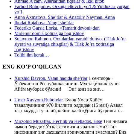
Ahmad A’zam. Asarlaridan fiqralar & Ikki kitob
Farhod Bobojonov. Orzuga eltuvchi yo‘l & Yulduzlar yurgan
yo`l
Anna Axmatova. She’rlar & Anatoliy Nayman. Anna
Ibodat Rajabova. Yangi she’rlar
Federiko Garsia Lorka. «Tamarit devoni»dan
Mirtemir domla xotirasiga bag’ishlov
Sulaymon Rahmon. Orzulardan yaratdi dunyo. (Tilak Jo’ra
siyrati va suvratiga chizgilar) & Tilak Jo’ra xotirasiga
bag’ishlov
Tolibi ilm kerak…
ENG KO’P O’QILGAN
Xurshid Davron. Vatan haqida she’rlar
1 сентябрь -
Ўзбекистон Республикасининг Мустақиллик куни.
Айём муборак бўлсин! Энг азиз ва энг…
Umar Xayyom.Ruboiylar
Буюк Умар Хайём
таваллудининг 970 йиллиги олдидан (15 май) Аввал
тафаккурда туғилиб, кейин қалб қўрига йўғрилган…
Mirzohid Muzaffar. Hechlik va Hellados. Esse
Тил нимага
имкон беради? Ўз қафасимизни яратишгами? Тил
инсоннинг энг даҳшатли эринчоқлиги эмасмиди? Биз