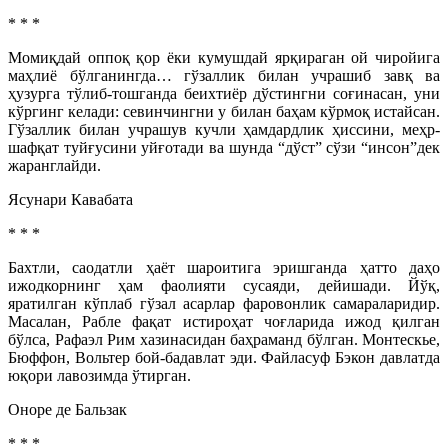
* * *
Момиқдай оппоқ қор ёки кумушдай ярқираган ой чиройига
маҳлиё бўлганингда… гўзаллик билан учрашиб завқ ва
ҳузурга тўлиб-тошганда беихтиёр дўстингни соғинасан, уни
кўргинг келади: севинчингни у билан баҳам кўрмоқ истайсан.
Гўзаллик билан учрашув кучли ҳамдардлик ҳиссини, меҳр-
шафқат туйғусини уйғотади ва шунда “дўст” сўзи “инсон”дек
жаранглайди.
Ясунари Кавабата
* * *
Бахтли, саодатли ҳаёт шароитига эришганда ҳатто даҳо
ижодкорнинг ҳам фаолияти сусаяди, дейишади. Йўқ,
яратилган кўплаб гўзал асарлар фаровонлик самараларидир.
Масалан, Рабле фақат истироҳат чоғларида ижод қилган
бўлса, Рафаэл Рим хазинасидан баҳраманд бўлган. Монтескье,
Бюффон, Вольтер бой-бадавлат эди. Файласуф Бэкон давлатда
юқори лавозимда ўтирган.
Оноре де Бальзак
* * *