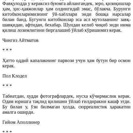
Фав­қулодда у кераксиз буюмга айлангандек, зеро, қизиқишлар
ҳам, ҳис-ҳаяжонлар ҳам олдингидай эмас, бўлакча. Бурунги
китобхонларимизнинг ўй-хаёллари энди бошқа нарсалар
билан банд. Бугунги китобхонлар эса асл мутолаанинг завқ-
шавқидан, афтидан, бехабар. Шундан келиб чиқиб энди нима
қилиш лозимлигини биргалашиб ўйлаб кўришимиз керак.
Чингиз Айтматов
* * *
Ҳатто оддий капалакнинг парвози учун ҳам бутун бир осмон
керак.
Пол Клодел
* * *
Табиатдан, худди фотографлардек, нусха кўчирмаслик керак.
Одам юришга тақлид қилишни ўйлаб ғилдиракни кашф этди.
Бу билан у, ўзи билмаган ҳолда, сюрреалистик ҳаракатни
амалга оширди.
Гийом Аполлинер
* * *