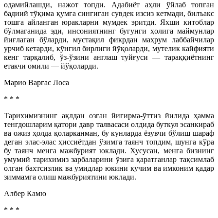
одамийлашди, нажот топди. Адабиёт аҳли ўйлаб топган
бадиий тўқима қумга сингиган сувдек изсиз кетмади, билъакс
тошга айланган юракларни мумдек эритди. Яхши китоблар
бўлмаганида эди, инсониятнинг бугунги ҳолига маймунлар
йиғлаган бўларди, мустақил фикрдан маҳрум лаббайчилар
урчиб кетарди, кўнгил бирлиги йўқоларди, мутелик кайфияти
кенг тарқалиб, ўз-ўзини англаш туйғуси — тараққиётнинг
етакчи омили — йўқоларди.
Марио Варгас Лоса
* * *
Тарихимизнинг ақлдан озган йигирма-ўттиз йилида ҳамма
тенгдошларим қатори давр талвасаси олдида буткул эсанкираб
ва ожиз ҳолда қоларканман, бу кунларда ёзувчи бўлиш шараф
деган элас-элас ҳиссиётдан ўзимга таянч топдим, шунга кўра
бу таянч менга мажбурият юклади. Хусусан, менга бизнинг
умумий тарихимиз зарбаларини ўзига қаратганлар тақсимлаб
олган бахтсизлик ва умидлар юкини кучим ва имконим қадар
зиммамга олиш мажбуриятини юклади.
Албер Камю
* * *