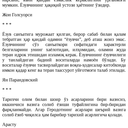
мумкин. Ёзувчининг ҳақиқий устози ҳаётнинг ўзидир.
Жон Голсуорси
* * *
Ёзув санъатига мурожаат қилган, бирор сабаб билан қалам
тебратган ҳар қандай одамни “ёзувчи”, деб аташ жоиз эмас.
Ёзувчининг сўз санъаткори сифатидаги характерли
белгиларини унинг хаёлотидан, илҳомидан, оламни жуда
теран идрок этишидан изламоқ керак. Ёзувчининг ёзувчилиги
у танлайдиган бадиий воситаларда намоён бўлади. Бу
воситалар ёзувчи тасвирлайдиган воқеа-ҳодисалар китобхонда
имкон қадар кенг ва теран таассурот уйғотмоғи талаб этилади.
Ян Парандовский
* * *
Тарихчи олим билан шоир ўз асарларини бири вазнсиз,
иккинчиси вазнга солиб ёзиши туфайлигина бир-биридан
фарқланмайди. Агар Геродотнинг асарлари шеърий вазнга
солиб ёзиб чиқилса ҳам барибир тарихий асарлигича қолади.
Арасту