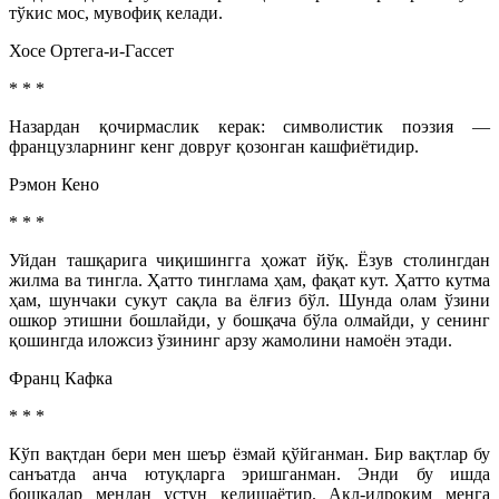
тўкис мос, мувофиқ келади.
Хосе Ортега-и-Гассет
* * *
Назардан қочирмаслик керак: символистик поэзия —
французларнинг кенг довруғ қозонган кашфиётидир.
Рэмон Кено
* * *
Уйдан ташқарига чиқишингга ҳожат йўқ. Ёзув столингдан
жилма ва тингла. Ҳатто тинглама ҳам, фақат кут. Ҳатто кутма
ҳам, шунчаки сукут сақла ва ёлғиз бўл. Шунда олам ўзини
ошкор этишни бошлайди, у бошқача бўла олмайди, у сенинг
қошингда иложсиз ўзининг арзу жамолини намоён этади.
Франц Кафка
* * *
Кўп вақтдан бери мен шеър ёзмай қўйганман. Бир вақтлар бу
санъатда анча ютуқларга эришганман. Энди бу ишда
бошқалар мендан устун келишаётир. Ақл-идроким менга