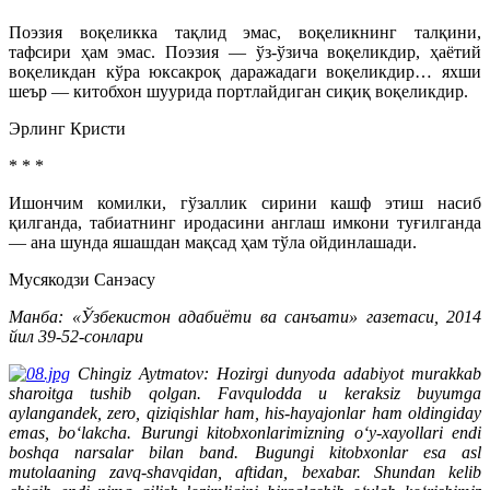
Поэзия воқеликка тақлид эмас, воқеликнинг талқини,
тафсири ҳам эмас. Поэзия — ўз-ўзича воқеликдир, ҳаётий
воқеликдан кўра юксакроқ даражадаги воқеликдир… яхши
шеър — китобхон шуурида портлайдиган сиқиқ воқеликдир.
Эрлинг Кристи
* * *
Ишончим комилки, гўзаллик сирини кашф этиш насиб
қилганда, табиатнинг иродасини англаш имкони туғилганда
— ана шунда яшашдан мақсад ҳам тўла ойдинлашади.
Мусякодзи Санэасу
Манба: «Ўзбекистон адабиёти ва санъати» газетаси, 2014
йил 39-52-сонлари
Chingiz Aytmatov: Hozirgi dunyoda adabiyot murakkab
sharoitga tushib qolgan. Fav­qulodda u keraksiz buyumga
aylangandek, zero, qiziqishlar ham, his-hayajonlar ham oldingiday
emas, bo‘lakcha. Burungi kitobxonlarimizning o‘y-xayollari endi
boshqa narsalar bilan band. Bugungi kitobxonlar esa asl
mutolaaning zavq-shavqidan, aftidan, bexabar. Shundan kelib