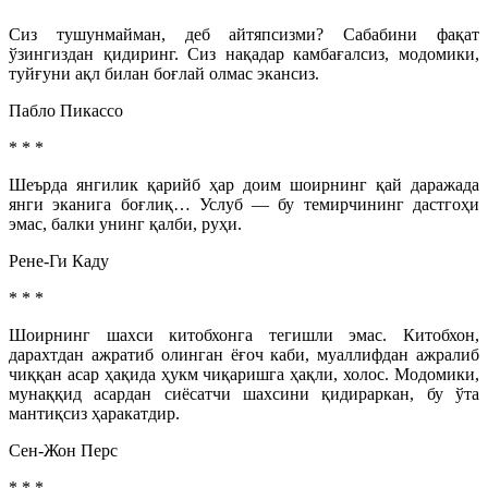
Сиз тушунмайман, деб айтяпсизми? Сабабини фақат
ўзингиздан қидиринг. Сиз нақадар камбағалсиз, модомики,
туйғуни ақл билан боғлай олмас экансиз.
Пабло Пикассо
* * *
Шеърда янгилик қарийб ҳар доим шоирнинг қай даражада
янги эканига боғлиқ… Услуб — бу темирчининг дастгоҳи
эмас, балки унинг қалби, руҳи.
Рене-Ги Каду
* * *
Шоирнинг шахси китобхонга тегишли эмас. Китобхон,
дарахтдан ажратиб олинган ёғоч каби, муаллифдан ажралиб
чиққан асар ҳақида ҳукм чиқаришга ҳақли, холос. Модомики,
мунаққид асардан сиёсатчи шахсини қидираркан, бу ўта
мантиқсиз ҳаракатдир.
Сен-Жон Перс
* * *