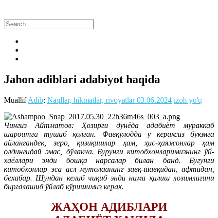
Jahon adiblari adabiyot haqida
Muallif
Adib
:
Naqllar, hikmatlar, rivoyatlar
03.06.2024
izoh yo'q
Чингиз Айтматов: Ҳозирги дунёда адабиёт мураккаб
шароитга тушиб қолган. Фав­қулодда у кераксиз буюмга
айлангандек, зеро, қизиқишлар ҳам, ҳис-ҳаяжонлар ҳам
олдингидай эмас, бўлакча. Бурунги китобхонларимизнинг ўй-
хаёллари энди бошқа нарсалар билан банд. Бугунги
китобхонлар эса асл мутолаанинг завқ-шавқидан, афтидан,
бехабар. Шундан келиб чиқиб энди нима қилиш лозимлигини
биргалашиб ўйлаб кўришимиз керак.
ЖАҲОН АДИБЛАРИ