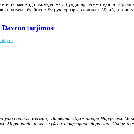
-кичик масжиди жомеда жам бўлдилар. Аммо қанча тортишм
итишимча, бу йигит бузрукворлар авлодидан бўлиб, донишма
d Davron tarjimasi
zoh yo'q
тн ўша пайтда ёзилган) Литванинг буюк шоири Марцелиюс Мартина
м. Мартинайтис мен суйган шоирлардан бири эди. Унинг шеъ