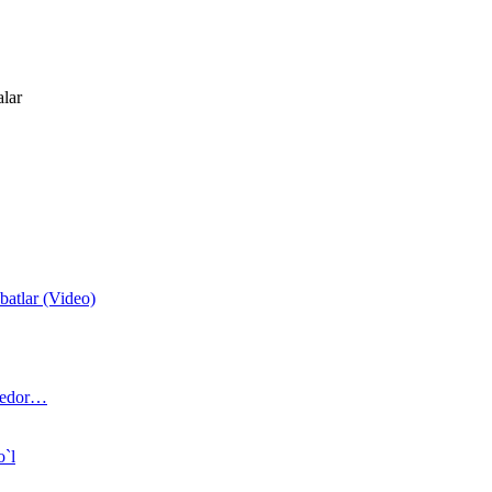
alar
atlar (Video)
 bedor…
o`l