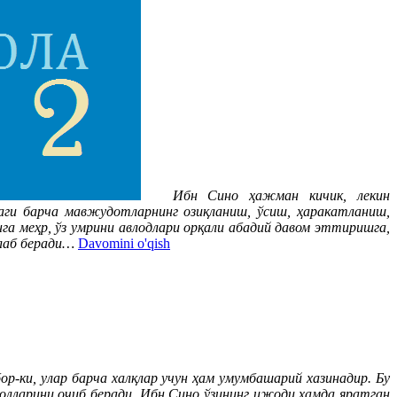
Ибн Сино ҳажман кичик, лекин
ги барча мавжудотларнинг озиқланиш, ўсиш, ҳаракатланиш,
нга меҳр, ўз умрини авлодлари орқали абадий давом эттиришга,
ллаб беради…
Davomini o'qish
р-ки, улар барча халқлар учун ҳам умумбашарий хазинадир. Бу
олларини очиб беради. Ибн Сино ўзининг ижоди ҳамда яратган