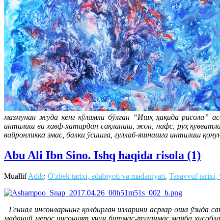
мазмунан жуда кенг кўламли бўлган “Ишқ ҳақида рисола” а
интилиш ва хавф-хатардан сақланиш, жон, нафс, руҳ қувватлар
вайронликка эмас, балки ўсишга, гуллаб-яшнашга интилиш қо
Abu Ali Ibn Sino. Ishq haqida risola (1)
Muallif
Adib
:
O'zbek tarixi, adabiyoti va madaniyati
,
Tasavvuf tarixi,
Гениал инсонларнинг қолдирган изларини асрлар оша ўзида са
маданий мерос инсоният учун битмас-туганмас манба ҳисобла