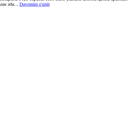
нган эди…
Davomini o'qish