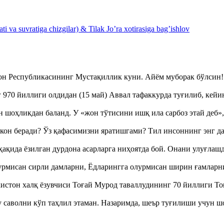
 va suvratiga chizgilar) & Tilak Jo’ra xotirasiga bag’ishlov
тон Республикасининг Мустақиллик куни. Айём муборак бўлси
970 йиллиги олдидан (15 май) Аввал тафаккурда туғилиб, кейи
оҳликдан баланд. У «жон тўтисини ишқ ила сарбоз этай деб
кон беради? Ўз қафасимизни яратишгами? Тил инсоннинг энг д
ақида ёзилган дурдона асарларга ниҳоятда бой. Онани улуғла
урмисан сирли дамларни, Ёдларингга олурмисан ширин ғамларн
истон халқ ёзувчиси Тоғай Мурод таваллудининг 70 йиллиги 
аволни кўп таҳлил этаман. Назаримда, шеър туғилиши учун 