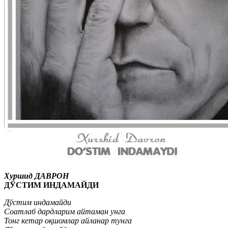
Хуршид ДАВРОН
ДЎСТИМ ИНДАМАЙДИ
Дўстим индамайди
Соатлаб дардларим айтаман унга
Тонг кетар оқшомлар айланар тунга