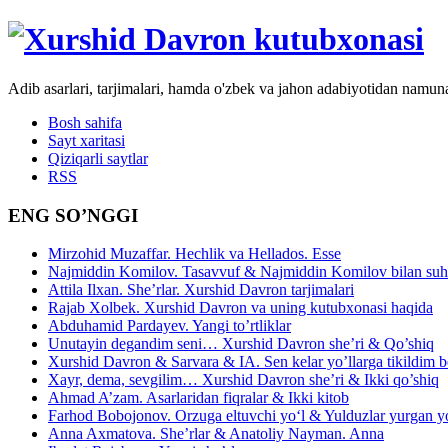
Adib asarlari, tarjimalari, hamda o'zbek va jahon adabiyotidan namun
Bosh sahifa
Sayt xaritasi
Qiziqarli saytlar
RSS
ENG SO’NGGI
Mirzohid Muzaffar. Hechlik va Hellados. Esse
Najmiddin Komilov. Tasavvuf & Najmiddin Komilov bilan suhb
Attila Ilxan. She’rlar. Xurshid Davron tarjimalari
Rajab Xolbek. Xurshid Davron va uning kutubxonasi haqida
Abduhamid Pardayev. Yangi to’rtliklar
Unutayin degandim seni… Xurshid Davron she’ri & Qo’shiq
Xurshid Davron & Sarvara & IA. Sen kelar yo’llarga tikildim
Xayr, dema, sevgilim… Xurshid Davron she’ri & Ikki qo’shiq
Ahmad A’zam. Asarlaridan fiqralar & Ikki kitob
Farhod Bobojonov. Orzuga eltuvchi yo‘l & Yulduzlar yurgan y
Anna Axmatova. She’rlar & Anatoliy Nayman. Anna