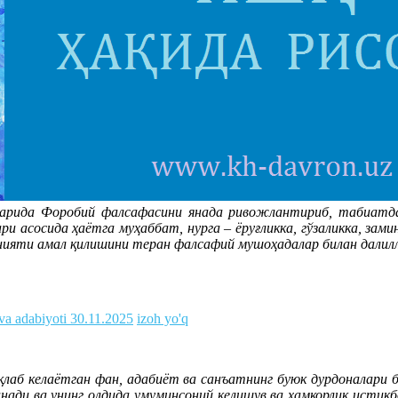
сарида Форобий фалсафасини янада ривожлантириб, табиатда
и асосида ҳаётга муҳаббат, нурга – ёруғликка, гўзаликка, зами
нунияти амал қилишини теран фалсафий мушоҳадалар билан дали
 va adabiyoti
30.11.2025
izoh yo'q
қлаб келаётган фан, адабиёт ва санъатнинг буюк дурдоналари бо
нади ва унинг олдида умуминсоний келишув ва ҳамкорлик истиқб