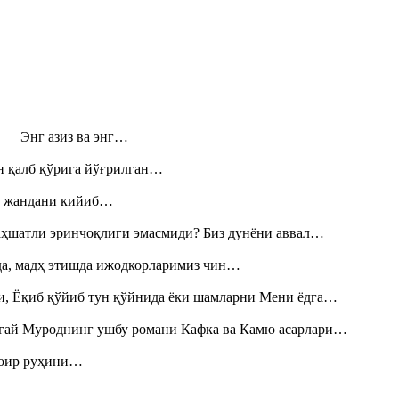
н! Энг азиз ва энг…
н қалб қўрига йўғрилган…
», жандани кийиб…
аҳшатли эринчоқлиги эмасмиди? Биз дунёни аввал…
шда, мадҳ этишда ижодкорларимиз чин…
и, Ёқиб қўйиб тун қўйнида ёки шамларни Мени ёдга…
Тоғай Муроднинг ушбу романи Кафка ва Камю асарлари…
шоир руҳини…