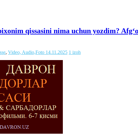
bixonim qissasini nima uchun yozdim? Afg‘o
sse
,
Video, Audio,Foto
14.11.2025
1 izoh