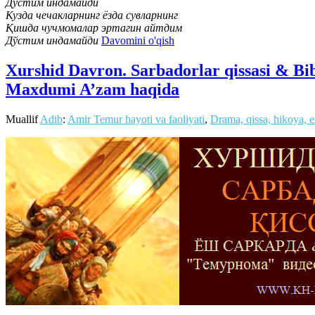
Дўстим индамайди
Кузда чечакларнинг ёзда сувларнинг
Қишда чучмомалар эртагин айтдим
Дўстим индамайди
Davomini o'qish
Xurshid Davron. Sarbadorlar qissasi & Bi
Maxdumi A’zam haqida
Muallif
Adib
:
Amir Temur hayoti va faoliyati
,
Drama, qissa, hikoya, e