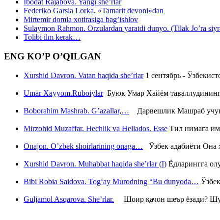
Ibodat Rajabova. Yangi she’rlar
Federiko Garsia Lorka. «Tamarit devoni»dan
Mirtemir domla xotirasiga bag’ishlov
Sulaymon Rahmon. Orzulardan yaratdi dunyo. (Tilak Jo’ra siyrati
Tolibi ilm kerak…
ENG KO’P O’QILGAN
Xurshid Davron. Vatan haqida she’rlar
1 сентябрь - Ўзбекис
Umar Xayyom.Ruboiylar
Буюк Умар Хайём таваллудининг 
Boborahim Mashrab. G’azallar,…
Дарвешлик Машраб учун ш
Mirzohid Muzaffar. Hechlik va Hellados. Esse
Тил нимага им
Onajon. O’zbek shoirlarining onaga…
Ўзбек адабиёти Она ҳ
Xurshid Davron. Muhabbat haqida she’rlar (I)
Ёдларингга ол
Bibi Robia Saidova. Tog‘ay Murodning “Bu dunyoda…
Ўзбек
Guljamol Asqarova. She’rlar.
Шоир қачон шеър ёзади? Шу с