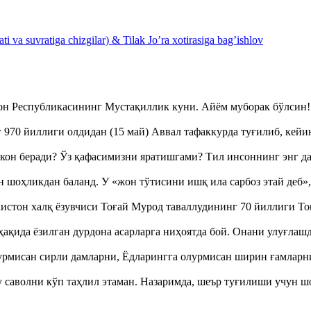
 va suvratiga chizgilar) & Tilak Jo’ra xotirasiga bag’ishlov
тон Республикасининг Мустақиллик куни. Айём муборак бўлси
970 йиллиги олдидан (15 май) Аввал тафаккурда туғилиб, кейи
кон беради? Ўз қафасимизни яратишгами? Тил инсоннинг энг д
оҳликдан баланд. У «жон тўтисини ишқ ила сарбоз этай деб
истон халқ ёзувчиси Тоғай Мурод таваллудининг 70 йиллиги 
ақида ёзилган дурдона асарларга ниҳоятда бой. Онани улуғла
урмисан сирли дамларни, Ёдларингга олурмисан ширин ғамларн
аволни кўп таҳлил этаман. Назаримда, шеър туғилиши учун 