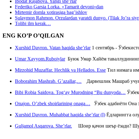
Ibodat Rajabova. Yangi she’rlar
Federiko Garsia Lorka. «Tamarit devoni»dan
Mirtemir domla xotirasiga bag’ishlov
Sulaymon Rahmon. Orzulardan yaratdi dunyo. (Tilak Jo’ra siyrati
Tolibi ilm kerak…
ENG KO’P O’QILGAN
Xurshid Davron. Vatan haqida she’rlar
1 сентябрь - Ўзбекис
Umar Xayyom.Ruboiylar
Буюк Умар Хайём таваллудининг 
Mirzohid Muzaffar. Hechlik va Hellados. Esse
Тил нимага им
Boborahim Mashrab. G’azallar,…
Дарвешлик Машраб учун ш
Bibi Robia Saidova. Tog‘ay Murodning “Bu dunyoda…
Ўзбек
Onajon. O’zbek shoirlarining onaga…
Ўзбек адабиёти Она ҳ
Xurshid Davron. Muhabbat haqida she’rlar (I)
Ёдларингга ол
Guljamol Asqarova. She’rlar.
Шоир қачон шеър ёзади? Шу с