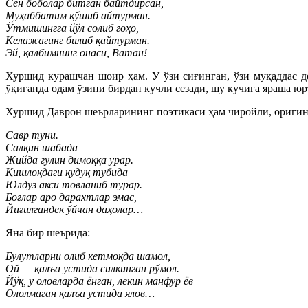
Сен боболар битган байтдирсан,
Муҳаббатим қўшиб айтурман.
Ўтмишингга йўл солиб гоҳо,
Келажагинг билиб қайтурман.
Эй, қалбимнинг онаси, Ватан!
Хуршид курашчан шоир ҳам. У ўзи сиғинган, ўзи муқаддас 
ўқиганда одам ўзини бирдан кучли сезади, шу кучига яраша юр
Хуршид Даврон шеърларининг поэтикаси ҳам чиройли, оригинал
Савр туни.
Салқин шабада
Жийда гулин димоққа урар.
Қишлоқдаги қудуқ тубида
Юлдуз акси товланиб турар.
Боғлар аро дарахтлар эмас,
Йиғилгандек ўйчан даҳолар…
Яна бир шеърида:
Булутларни олиб кетмоқда шамол,
Ой — қалъа устида силкинган рўмол.
Йўқ, у оловларда ёнган, лекин манфур ёв
Ололмаган қалъа устида ялов…