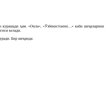
ун курашади ҳам. «Оила», «Ўзбекистонни…» каби шеърларини
лгиси келади.
уради. Бир шеърида: