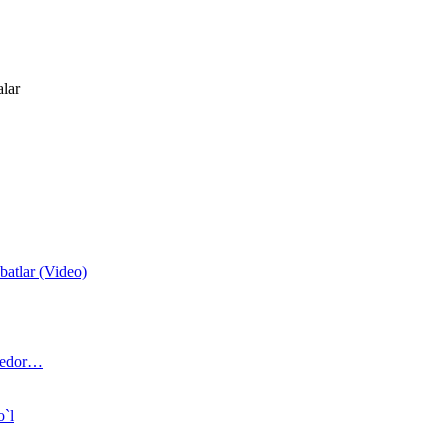
alar
atlar (Video)
 bedor…
o`l