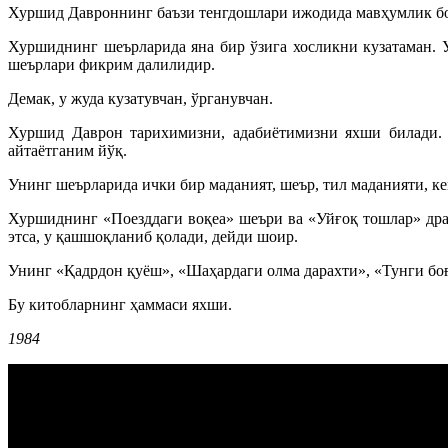
Хуршид Давроннинг баъзи тенгдошлари ижодида мавҳумлик бор,
Хуршиднинг шеърларида яна бир ўзига хосликни кузатаман. У
шеърлари фикрим далилидир.
Демак, у жуда кузатувчан, ўрганувчан.
Хуршид Даврон тарихимизни, адабиётимизни яхши билади. 
айтаётганим йўқ.
Унинг шеърларида ички бир маданият, шеър, тил маданияти, к
Хуршиднинг «Поезддаги воқеа» шеъри ва «Уйғоқ тошлар» дра
этса, у қашшоқланиб қолади, дейди шоир.
Унинг «Қадрдон қуёш», «Шаҳардаги олма дарахти», «Тунги бо
Бу китобларнинг ҳаммаси яхши.
1984