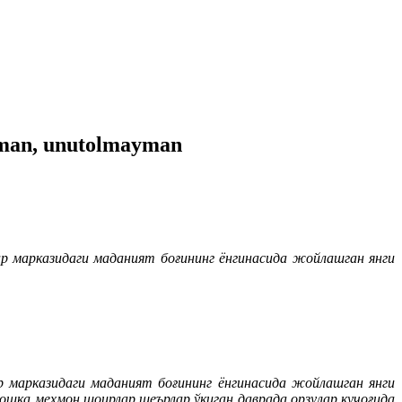
ayman, unutolmayman
р марказидаги маданият боғининг ёнгинасида жойлашган янги
р марказидаги маданият боғининг ёнгинасида жойлашган янги
ошқа меҳмон шоирлар шеърлар ўқиган даврада орзулар қучоғида