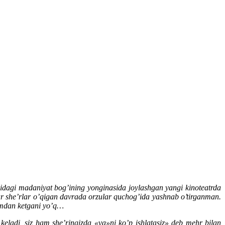
agi madaniyat bog’ining yonginasida joylashgan yangi kinoteatrda
r she’rlar o’qigan davrada orzular quchog’ida yashnab o’tirganman.
imdan ketgani yo’q…
ladi, siz ham she’ringizda «va»ni ko’p ishlatasiz» deb mehr bilan