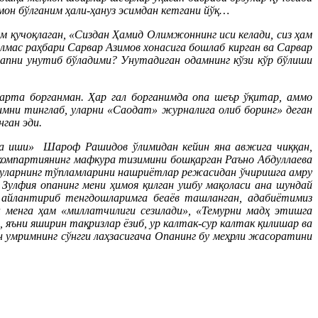
он бўлганим ҳали-ҳануз эсимдан кетгани йўқ…
м қучоқлаган, «Сиздан Ҳамид Олимжоннинг иси келади, сиз ҳам
лмас раҳбари Сарвар Азимов хонасига бошлаб кирган ва Сарвар
гапни унутиб бўладими? Унутадиган одамнинг кўзи кўр бўлиши
арта борганман. Ҳар гал борганимда опа шеър ўқитар, аммо
мни тинглаб, уларни «Саодат» журналига олиб боринг» деган
ган эди.
та иши» Шароф Рашидов ўлимидан кейин яна авжига чиққан,
 компартиянинг мафкура тизимини бошқарган Раъно Абдуллаева
н, уларнинг тўпламларини нашриётлар режасидан ўчиришга амру
улфия опанинг мени ҳимоя қилган ушбу мақоласи ана шундай
га айлантириб тенгдошларимга беаёв ташланган, адабиётимиз
менга ҳам «миллатчилиги сезилади», «Темурни мадҳ этишга
, яъни яширин тақризлар ёзиб, ур калтак-сур калтак қилишар ва
 умримнинг сўнгги лаҳзасигача Опанинг бу меҳрли жасоратини