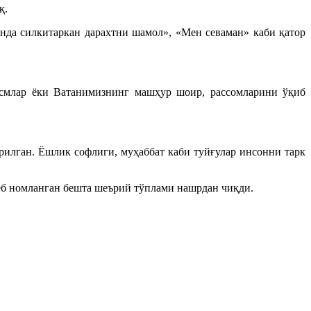
қ.
унда силкитаркан дарахтни шамол», «Мен севаман» каби қатор
исмлар ёки Ватанимизнинг машҳур шоир, рассомларини ўқиб
илган. Ёшлик софлиги, муҳаббат каби туйғулар инсонни тарк
еб номланган бешта шеърий тўплами нашрдан чиқди.