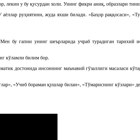
 лекин у бу қусурдан холи. Унинг фикри аниқ, образлари тини
 аёллар руҳиятини, жуда яхши билади. «Баҳор раққосаси», «Т
Мен бу гапни унинг шеърларида учраб турадиган тарихий 
енг кўламли билим бор.
матик достонида инсоннинг маънавий гўзаллиги масаласи кўтар
ғлар», «Учиб бораман қушлар билан», «Тўмариснинг кўзлари» д