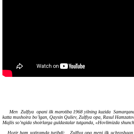
Men Zulfiya opani ilk marotiba 1968 yilning kuzida Samarqandnin
katta mushoira bo’lgan, Qaysin Quliev, Zulfiya opa, Rasul Hamzato
Majlis so’ngida shoirlarga guldastalar tutganda, «Hovlimizda shun
Hozir ham xotiramda turibdi:
Zulfiya opa meni ilk uchrashgan