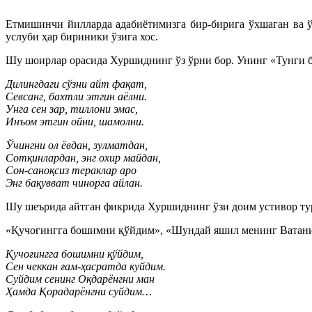
Етмишинчи йилларда адабиётимизга бир-бирига ўхшаган ва ў
услуби ҳар бириники ўзига хос.
Шу шоирлар орасида Хуршиднинг ўз ўрни бор. Унинг «Тунги б
Дилингдаги сўзни айт фақат,
Севсанг, бахтли этгин аёлни.
Унга сен зар, тиллони эмас,
Инъом этгин ойни, шамолни.
Ўчингни ол ёвдан, зулматдан,
Сотқинлардан, энг охир майдан,
Сон-саноқсиз тераклар аро
Энг бақувват чинорга айлан.
Шу шеърида айтган фикрида Хуршиднинг ўзи доим устивор тура
«Қучоғингга бошимни қўйдим», «Шундай яшил менинг Ватаним
Қучоғингга бошимни қўйдим,
Сен чеккан ғам-ҳасратда куйдим.
Суйдим сенинг Оқдарёнгни ман
Ҳамда Қорадарёнгни суйдим…