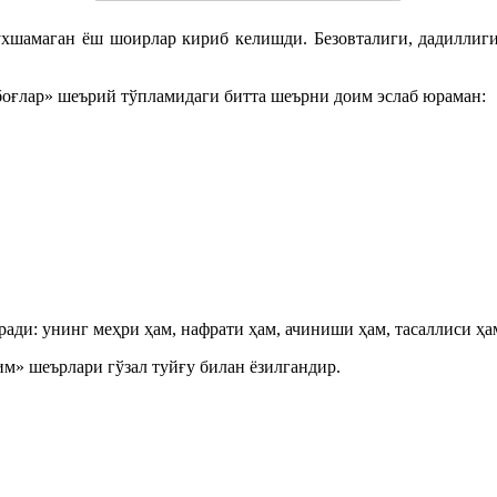
хшамаган ёш шоирлар кириб келишди. Безовталиги, дадиллиги
оғлар» шеърий тўпламидаги битта шеърни доим эслаб юраман:
ди: унинг меҳри ҳам, нафрати ҳам, ачиниши ҳам, тасаллиси ҳам
» шеърлари гўзал туйғу билан ёзилгандир.