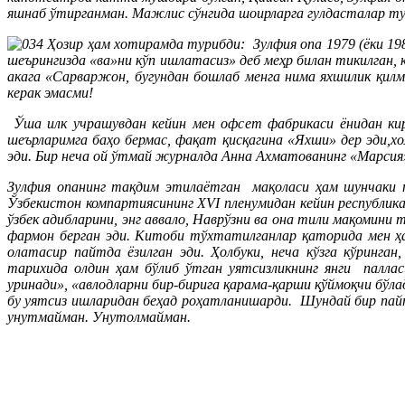
яшнаб ўтирганман. Мажлис сўнгида шоирларга гулдасталар тут
Ҳозир ҳам хотирамда турибди: Зулфия опа 1979 (ёки 198
шеърингизда «ва»ни кўп ишлатасиз» деб меҳр билан тикилган,
акага «Сарваржон, бугундан бошлаб менга нима яхшилик қилм
керак эмасми!
Ўша илк учрашувдан кейин мен офсет фабрикаси ёнидан кир
шеърларимга баҳо бермас, фақат қисқагина «Яхши» дер эди,
эди. Бир неча ой ўтмай журналда Анна Ахматованинг «Марсия»
Зулфия опанинг тақдим этилаётган мақоласи ҳам шунчаки 
Ўзбекистон компартиясининг XVI пленумидан кейин республик
ўзбек адибларини, энг аввало, Наврўзни ва она тили мақомин
фармон берган эди. Китоби тўхтатилганлар қаторида мен ҳ
олатасир пайтда ёзилган эди. Ҳолбуки, неча кўзга кўринга
тарихида олдин ҳам бўлиб ўтган уятсизликнинг янги палла
уринади», «авлодларни бир-бирига қарама-қарши қўймоқчи бўлад
бу уятсиз ишларидан беҳад роҳатланишарди. Шундай бир пайт
унутмайман. Унутолмайман.