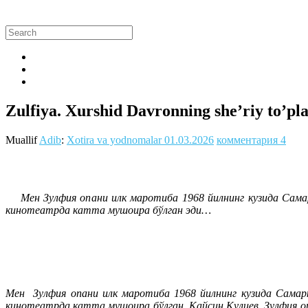
Zulfiya. Xurshid Davronning she’riy to’
Muallif
Adib
:
Xotira va yodnomalar
01.03.2026
комментария 4
Мен Зулфия опани илк маротиба 1968 йилнинг кузида Самарқ
кинотеатрда катта мушоира бўлган эди…
Мен Зулфия опани илк маротиба 1968 йилнинг кузида Самарқ
кинотеатрда катта мушоира бўлган, Қайсин Қулиев, Зулфия оп