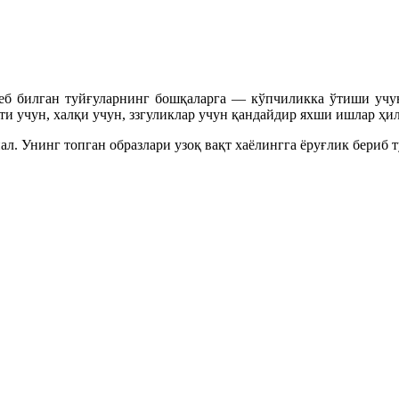
деб билган туйғуларнинг бошқаларга — кўпчиликка ўтиши уч
ти учун, халқи учун, ззгуликлар учун қандайдир яхши ишлар ҳи
. Унинг топган образлари узоқ вақт хаёлингга ёруғлик бериб т