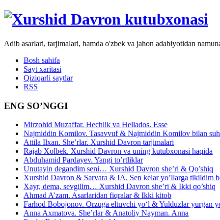
Adib asarlari, tarjimalari, hamda o'zbek va jahon adabiyotidan namun
Bosh sahifa
Sayt xaritasi
Qiziqarli saytlar
RSS
ENG SO’NGGI
Mirzohid Muzaffar. Hechlik va Hellados. Esse
Najmiddin Komilov. Tasavvuf & Najmiddin Komilov bilan suhb
Attila Ilxan. She’rlar. Xurshid Davron tarjimalari
Rajab Xolbek. Xurshid Davron va uning kutubxonasi haqida
Abduhamid Pardayev. Yangi to’rtliklar
Unutayin degandim seni… Xurshid Davron she’ri & Qo’shiq
Xurshid Davron & Sarvara & IA. Sen kelar yo’llarga tikildim
Xayr, dema, sevgilim… Xurshid Davron she’ri & Ikki qo’shiq
Ahmad A’zam. Asarlaridan fiqralar & Ikki kitob
Farhod Bobojonov. Orzuga eltuvchi yo‘l & Yulduzlar yurgan y
Anna Axmatova. She’rlar & Anatoliy Nayman. Anna