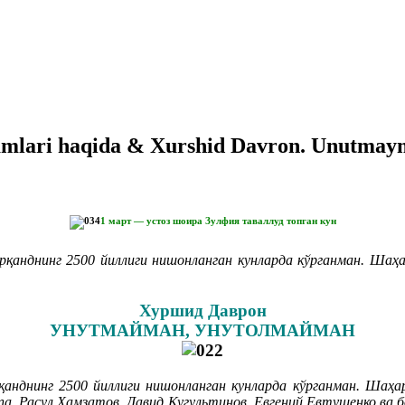
plamlari haqida & Xurshid Davron. Unutm
1 март — устоз шоира Зулфия таваллуд топган кун
анднинг 2500 йиллиги нишонланган кунларда кўрганман. Шаҳа
Хуршид Даврон
УНУТМАЙМАН, УНУТОЛМАЙМАН
анднинг 2500 йиллиги нишонланган кунларда кўрганман. Шаҳа
а, Расул Ҳамзатов, Давид Кугультинов, Евгений Евтушенко ва б