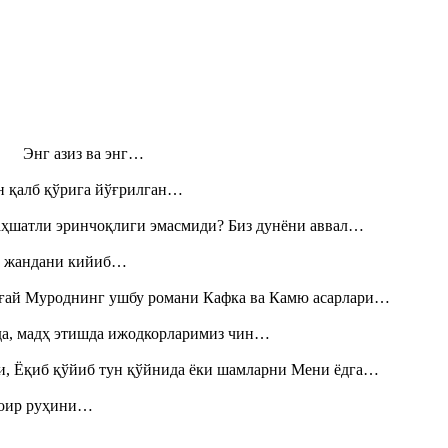
н! Энг азиз ва энг…
н қалб қўрига йўғрилган…
аҳшатли эринчоқлиги эмасмиди? Биз дунёни аввал…
», жандани кийиб…
Тоғай Муроднинг ушбу романи Кафка ва Камю асарлари…
шда, мадҳ этишда ижодкорларимиз чин…
и, Ёқиб қўйиб тун қўйнида ёки шамларни Мени ёдга…
шоир руҳини…