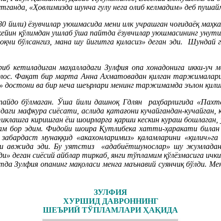
ганда, «Ҳовлимизда шунча гулу нега олиб келмадим» деб пушайм
0 йили) ёзувчилар уюшмасида мени илк учрашган чоғидаёқ маҳка
 кейин қўлимдан ушлаб ўша пайтда ёзувчилар уюшмасининг унути
оқчи бўлсангиз, мана шу йигитга қиласиз» деган эди. Шундай 
иб кетиладиган маҳалладаги Зулфия опа хонадонига икки-уч м
холос. Фақат бир марта Анна Ахматовадан қилган таржималари
 достони ва бир неча шеърлари менинг таржимамда эълон қилин
пайдо бўлмаган. Ўша йили дашноқ Гдлян раҳбарлигида «Пах
адаги мафкура сиёсати, аслида қатағони кучайгандан-кучайган,
и тиклашга киришган ёш шоирларга қарши кескин кураш бошлага
ам бор эдим. Фидойи шоира Қутлибека хатти-ҳаракати билан З
н, забардаст мунаққид «акахонларимиз» қаламларини «қилич»
си авжида эди. Бу уятстиз «адабиётшунослар» шу жумладан 
и» деган сиёсий айблар тиркаб, янги тўпламим қўлёзмасига ички
да Зулфия опанинг мақоласи менга маънавий суянчиқ бўлди. Мен
ЗУЛФИЯ
ХУРШИД ДАВРОННИНГ
ШЕЪРИЙ ТЎПЛАМЛАРИ ҲАҚИДА