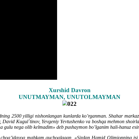
Xurshid Davron
UNUTMAYMAN, UNUTOLMAYMAN
g 2500 yilligi nishonlangan kunlarda ko’rganman. Shahar markazid
v, David Kugul`tinov, Yevgeniy Yevtushenko va boshqa mehmon shoirla
cha gulu nega olib kelmadim» deb pushaymon bo’lganim hali-hanuz es
 chog’idayoq mahkam quchoqlagan, «Sizdan Hamid Olimjonning isi ke