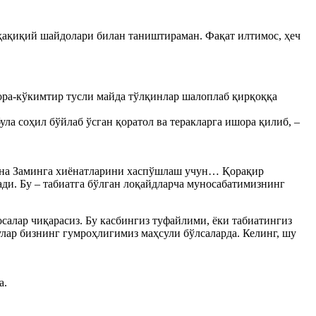
г ҳақиқий шайдолари билан таништираман. Фақат илтимос, ҳеч
қора-кўкимтир тусли майда тўлқинлар шалоплаб қирқоққа
а соҳил бўйлаб ўсган қоратол ва теракларга ишора қилиб, –
г она Заминга хиёнатларини хаспўшлаш учун… Қорақир
ди. Бу – табиатга бўлган лоқайдларча муносабатимизнинг
осалар чиқарасиз. Бу касбингиз туфайлими, ёки табиатингиз
лар бизнинг гумроҳлигимиз маҳсули бўлсаларда. Келинг, шу
а.