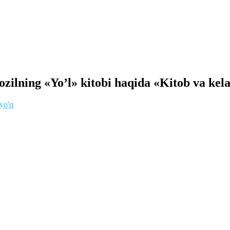
ozilning «Yo’l» kitobi haqida «Kitob va kel
 yo'q