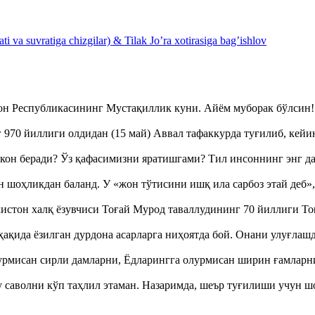
 va suvratiga chizgilar) & Tilak Jo’ra xotirasiga bag’ishlov
тон Республикасининг Мустақиллик куни. Айём муборак бўлси
970 йиллиги олдидан (15 май) Аввал тафаккурда туғилиб, кейи
кон беради? Ўз қафасимизни яратишгами? Тил инсоннинг энг д
оҳликдан баланд. У «жон тўтисини ишқ ила сарбоз этай деб
истон халқ ёзувчиси Тоғай Мурод таваллудининг 70 йиллиги 
ақида ёзилган дурдона асарларга ниҳоятда бой. Онани улуғла
урмисан сирли дамларни, Ёдларингга олурмисан ширин ғамларн
аволни кўп таҳлил этаман. Назаримда, шеър туғилиши учун 