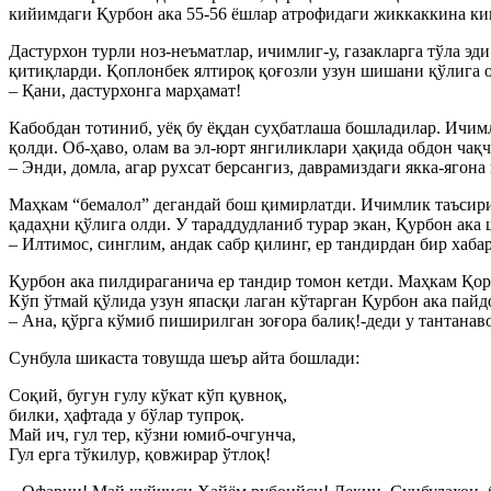
кийимдаги Қурбон ака 55-56 ёшлар атрофидаги жиккаккина киш
Дастурхон турли ноз-неъматлар, ичимлиг-у, газакларга тўла э
қитиқларди. Қоплонбек ялтироқ қоғозли узун шишани қўлига о
– Қани, дастурхонга марҳамат!
Кабобдан тотиниб, уёқ бу ёқдан суҳбатлаша бошладилар. Ичимл
қолди. Об-ҳаво, олам ва эл-юрт янгиликлари ҳақида обдон ча
– Энди, домла, агар рухсат берсангиз, даврамиздаги якка-ягон
Маҳкам “бемалол” дегандай бош қимирлатди. Ичимлик таъсирид
қадаҳни қўлига олди. У тараддудланиб турар экан, Қурбон ака
– Илтимос, синглим, андак сабр қилинг, ер тандирдан бир ха
Қурбон ака пилдираганича ер тандир томон кетди. Маҳкам Қора
Кўп ўтмай қўлида узун япасқи лаган кўтарган Қурбон ака пайд
– Ана, қўрга кўмиб пиширилган зоғора балиқ!-деди у тантанав
Cунбула шикаста товушда шеър айта бошлади:
Cоқий, бугун гулу кўкат кўп қувноқ,
билки, ҳафтада у бўлар тупроқ.
Май ич, гул тер, кўзни юмиб-очгунча,
Гул ерга тўкилур, қовжирар ўтлоқ!