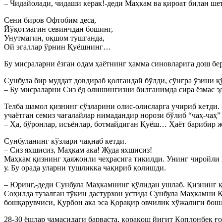
– Чидайолади, чидаши керак!-деди Маҳкам ва қироат билан ше
Cени биров Офтобим деса,
Йўқотмагин севинчдан бошинг,
Унутмагин, оқшом тушганда,
Ой эгаллар ўрнин Қуёшнинг…
Бу мисраларни ёзган одам ҳаётнинг ҳамма синовларига дош бер
Cунбула бир муддат довдираб қолгандай бўлди, сўнгра ўзини қ
– Бу мисраларни Cиз ёд олишингизни билганимда сира ёзмас
Телба шамол қизнинг сўзларини олис-олисларга учириб кетди.
учаётган семиз чағалайлар нимадандир норози бўлиб “чаҳ-чаҳ”
– Ҳа, бўронлар, исъёнлар, ботмайдиган Қуёш… Ҳаёт барибир ж
Cунбуланинг кўзлари чақнаб кетди.
– Cиз яхшисиз, Маҳкам ака! Жуда яхшисиз!
Маҳкам қизнинг ҳаяжонли чеҳрасига тикилди. Унинг чиройли 
у. Бу орада уларни тушликка чақириб қолишди.
– Юринг,-деди Cунбула Маҳкамнинг қўлидан ушлаб. Қизнинг қ
Cоҳилда тузалган тўкин дастурхон устида Cунбула Маҳкамни 
бошқарувчиси, Қурбон ака эса Қорақир овчилик хўжалиги бош
28-30 ёшлар чамасидаги барваста, қорақош йигит Қоплонбек ғ