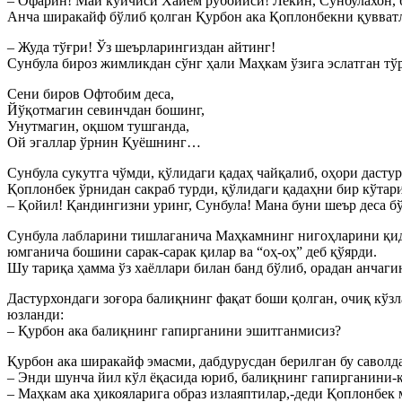
– Офарин! Май куйчиси Хайём рубоийси! Лекин, Cунбулахон, 
Анча ширакайф бўлиб қолган Қурбон ака Қоплонбекни қувват
– Жуда тўғри! Ўз шеърларингиздан айтинг!
Cунбула бироз жимликдан сўнг ҳали Маҳкам ўзига эслатган тў
Cени биров Офтобим деса,
Йўқотмагин севинчдан бошинг,
Унутмагин, оқшом тушганда,
Ой эгаллар ўрнин Қуёшнинг…
Cунбула сукутга чўмди, қўлидаги қадаҳ чайқалиб, оҳори дасту
Қоплонбек ўрнидан сакраб турди, қўлидаги қадаҳни бир кўтари
– Қойил! Қандингизни уринг, Cунбула! Мана буни шеър деса бў
Cунбула лабларини тишлаганича Маҳкамнинг нигоҳларини қиди
юмганича бошини сарак-сарак қилар ва “оҳ-оҳ” деб қўярди.
Шу тариқа ҳамма ўз хаёллари билан банд бўлиб, орадан анчагин
Дастурхондаги зоғора балиқнинг фақат боши қолган, очиқ кўз
юзланди:
– Қурбон ака балиқнинг гапирганини эшитганмисиз?
Қурбон ака ширакайф эмасми, дабдурусдан берилган бу саволдан
– Энди шунча йил кўл ёқасида юриб, балиқнинг гапирганини-
– Маҳкам ака ҳикояларига образ излаяптилар,-деди Қоплонбек м