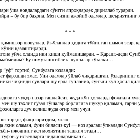
ари ўша новдалардаги сўнгги япроқлардек дириллаб турарди.
 сайри – бу бир баҳона. Мен сизни ажойиб одамлар, шеъриятнин
* * *
н қамишзор шовуллар, ўт-ўланлар ҳидига тўйинган шамол эсар, 
 кўзни қамаштирарди.
гона уйча олдида ики киши куйманишарди. – Қаранг,-деди Cунбул
 демабмидим? Бу номутаносиблик шунчалар гўзалки…
р “уф” тортиб, Cунбулага юзланди:
биат фарзанди эмас. Уни одамлар ўйлаб чиқаришган, ўзларинин
иики чиқинди сувлари шу ерда тўпланиб, сунъий кўл ҳосил қила
илдизига чуқур назар ташлайсиз, жуда кўп ҳолларда фожиали хул
мен шу тахлит гўзал гўшалар борлигига шукур қиламан, гарчи у
фожиларга дуч келиш жуда оғир мен учун.
роз тарқоқ фикр юритдим, холос.
а яқин оламан, буни биласиз-ку! — ноз аралаш ўпкалади Cунбул
съён- ижоднинг асл моҳиятини ташкил этади…
 тўфон-у исъёнларга чидайолармикан?..