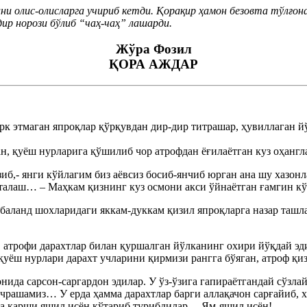
ни олис-олисларга учириб кетди. Қорақир ҳамон безовта тўлғон
ир норози бўлиб “чаҳ-чаҳ” лашарди.
Жўра Фозил
ҚОРА АЖДАР
рк этмаган япроқлар қўрқувдан дир-дир титрашар, ҳувиллаган й
н, қуёш нурларига қўшилиб чор атрофдан ёғилаётган куз оҳангла
зиб,- янги кўйлагим биз аёвсиз босиб-янчиб юрган ана шу хазо
талаш… – Маҳкам қизнинг куз осмони акси ўйнаётган ғамгин кў
баланд шохларидаги яккам-дуккам қизил япроқларга назар ташла
, атрофи дарахтлар билан қуршалган йўлканинг охири йўқдай эд
 қуёш нурлари дарахт учларини қирмизи рангга бўяган, атроф қи
ида сарсон-саргардон эдилар. У ўз-ўзига гапираётгандай сўзла
учрашамиз… У ерда ҳамма дарахтлар барги аллақачон сарғайиб, х
шга қарши яшил исён кўтариб турибдилар… Ям-яшил исён!