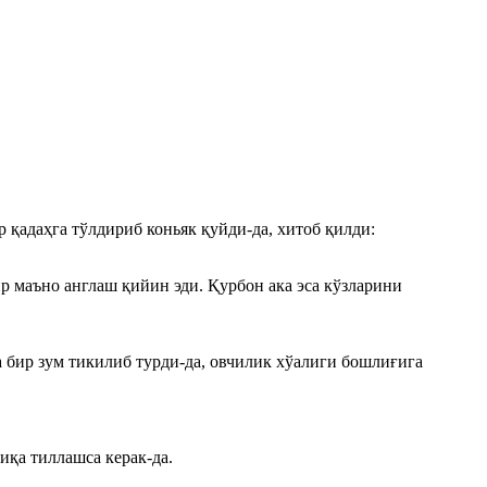
 қадаҳга тўлдириб коньяк қуйди-да, хитоб қилди:
 маъно англаш қийин эди. Қурбон ака эса кўзларини
 бир зум тикилиб турди-да, овчилик хўалиги бошлиғига
қа тиллашса керак-да.