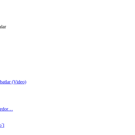
alar
atlar (Video)
 bedor…
o`l