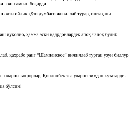
и ғоят ғамгин боқарди.
ган олти ойлик қўзи думбаси жизиллаб турар, иштаҳани
раш йўқолиб, ҳамма эски қадрдонлардек апоқ-чапоқ бўлиб
лаб, қаҳрабо ранг “Шампанское” вижиллаб турган узун биллур
сраларни такрорлар, Қоплонбек эса уларни зимдан кузатарди.
ша бўлсин!