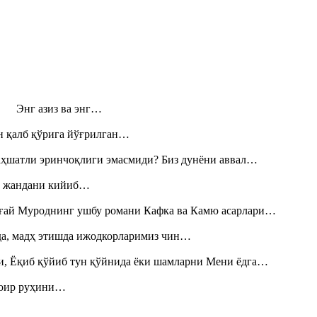
н! Энг азиз ва энг…
н қалб қўрига йўғрилган…
аҳшатли эринчоқлиги эмасмиди? Биз дунёни аввал…
», жандани кийиб…
Тоғай Муроднинг ушбу романи Кафка ва Камю асарлари…
шда, мадҳ этишда ижодкорларимиз чин…
и, Ёқиб қўйиб тун қўйнида ёки шамларни Мени ёдга…
шоир руҳини…