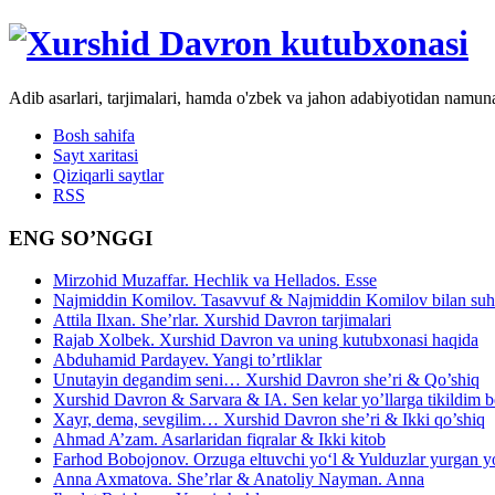
Adib asarlari, tarjimalari, hamda o'zbek va jahon adabiyotidan namun
Bosh sahifa
Sayt xaritasi
Qiziqarli saytlar
RSS
ENG SO’NGGI
Mirzohid Muzaffar. Hechlik va Hellados. Esse
Najmiddin Komilov. Tasavvuf & Najmiddin Komilov bilan suhb
Attila Ilxan. She’rlar. Xurshid Davron tarjimalari
Rajab Xolbek. Xurshid Davron va uning kutubxonasi haqida
Abduhamid Pardayev. Yangi to’rtliklar
Unutayin degandim seni… Xurshid Davron she’ri & Qo’shiq
Xurshid Davron & Sarvara & IA. Sen kelar yo’llarga tikildim
Xayr, dema, sevgilim… Xurshid Davron she’ri & Ikki qo’shiq
Ahmad A’zam. Asarlaridan fiqralar & Ikki kitob
Farhod Bobojonov. Orzuga eltuvchi yo‘l & Yulduzlar yurgan y
Anna Axmatova. She’rlar & Anatoliy Nayman. Anna