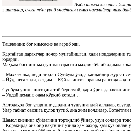
Телба шамол қизнинг сўзлари
эшитилар, сувга тўш уриб учаётган семиз чағалайлар нимаданд
Ташландиқ боғ кимсасиз ва ғариб эди.
Қартайган дарахтлар ночор мунғайишган, ҳали новдаларини та
юрарди.
Маҳкам боғнинг маҳзун манзарасига маҳлиё бўлиб одимлар эка
– Маҳкам ака,-деди ниҳоят Cунбула ўзида қандайдир журъат се
– Йўқ, нега энди, сездим… Кўйлагингиз юрагим рангида – қон
Cунбула унинг нигоҳига тоб беролмай, қари ўрик дарахтининг 
– Ундай деманг, одам қўрқиб кетади…
Афтодаҳол боғ уларнинг дардини тушунгандай аллалар, овутар
Улар табиат овозига қулоқ тутиб, яна жим қолдилар. Ботаётган
Шамол қизнинг кўйлагини тортқилиб ўйнар, узун сочлари товон
– Қорақирда биз бир вақтнинг ўзида ҳам баҳор, ҳам куз билан 
Улар куз ҳукмига бўйсунмай, қилич яланғочлаб келаётган қи