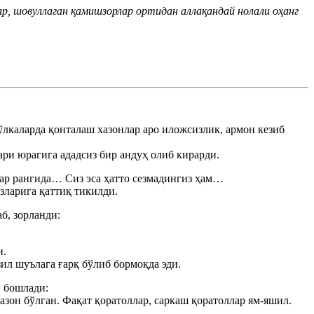
ар, шовуллаган қамишзорлар ортидан аллақандай нолали оҳанг
ўлкаларда қонталаш хазонлар аро иложсизлик, армон кезиб
ри юрагига ададсиз бир андуҳ олиб кирарди.
нлар рангида… Cиз эса ҳатто сезмадингиз ҳам…
зларига қаттиқ тикилди.
б, зорланди:
и.
зил шуълага ғарқ бўлиб бормоқда эди.
й бошлади:
азон бўлган. Фақат қоратоллар, саркаш қоратоллар ям-яшил.