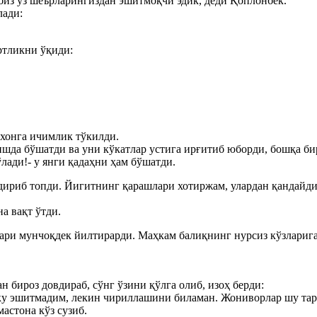
биз ўз шеърларингиздан эшитмоқчи эдик, деди Қоплонбек.
лади:
ртликни ўқиди:
рхонга ичимлик тўкилди.
шда бўшатди ва уни кўкатлар устига ирғитиб юборди, бошқа бир
лади!- у янги қадаҳни ҳам бўшатди.
риб топди. Йигитнинг қарашлари хотиржам, улардан қандайдир
а вақт ўтди.
лари мунчоқдек йилтирарди. Маҳкам балиқнинг нурсиз кўзларига
 бироз довдираб, сўнг ўзини қўлга олиб, изоҳ берди:
ку эшитмадим, лекин чириллашини биламан. Жониворлар шу тари
астона кўз сузиб.