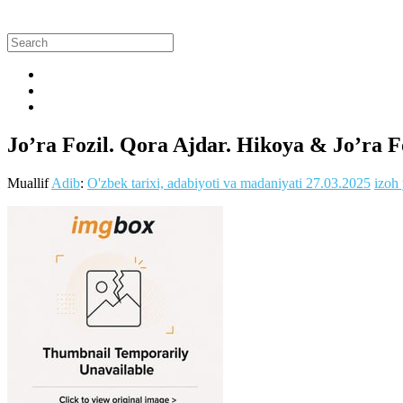
Jo’ra Fozil. Qora Ajdar. Hikoya & Jo’ra F
Muallif
Adib
:
O'zbek tarixi, adabiyoti va madaniyati
27.03.2025
izoh