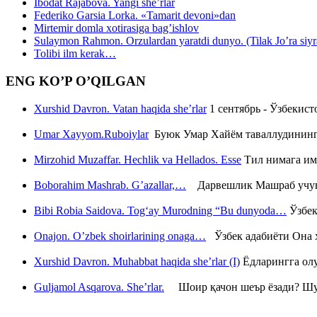
Ibodat Rajabova. Yangi she’rlar
Federiko Garsia Lorka. «Tamarit devoni»dan
Mirtemir domla xotirasiga bag’ishlov
Sulaymon Rahmon. Orzulardan yaratdi dunyo. (Tilak Jo’ra siyrati
Tolibi ilm kerak…
ENG KO’P O’QILGAN
Xurshid Davron. Vatan haqida she’rlar
1 сентябрь - Ўзбекис
Umar Xayyom.Ruboiylar
Буюк Умар Хайём таваллудининг 
Mirzohid Muzaffar. Hechlik va Hellados. Esse
Тил нимага им
Boborahim Mashrab. G’azallar,…
Дарвешлик Машраб учун ш
Bibi Robia Saidova. Tog‘ay Murodning “Bu dunyoda…
Ўзбек
Onajon. O’zbek shoirlarining onaga…
Ўзбек адабиёти Она ҳ
Xurshid Davron. Muhabbat haqida she’rlar (I)
Ёдларингга ол
Guljamol Asqarova. She’rlar.
Шоир қачон шеър ёзади? Шу с