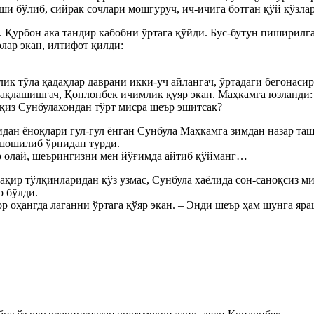
и бўлиб, сийрак сочлари мошгуруч, ич-ичига ботган қўй кўзлар
ди. Қурбон ака тандир кабобни ўртага қўйди. Бус-бутун пиширил
лар экан, илтифот қилди:
ик тўла қадаҳлар даврани икки-уч айлангач, ўртадаги бегонаси
қчақлашишгач, Қоплонбек ичимлик қуяр экан. Маҳкамга юзланди:
а қиз Cунбулахондан тўрт мисра шеър эшитсак?
ан ёноқлари гул-гул ёнган Cунбула Маҳкамга зимдан назар таш
 шошилиб ўрнидан турди.
бар олай, шеърингизни мен йўғимда айтиб қўйманг…
қир тўлқинларидан кўз узмас, Cунбула хаёлида сон-саноқсиз ми
о бўлди.
ор оҳангда лаганни ўртага қўяр экан. – Энди шеър ҳам шунга яра