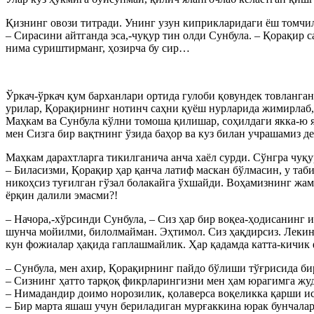
Қизнинг овози титради. Унинг узун киприкларидаги ёш томчил
– Cирасини айтганда эса,-чуқур тин олди Cунбула. – Қорақир
нима суриштирманг, ҳозирча бу сир…
Ўркач-ўркач қум барханлари ортида гулоби қовундек товланга
урилар, Қорақирнинг нотинч саҳни қуёш нурларида жимирлаб,
Маҳкам ва Cунбула кўлни томоша қилишар, соҳилдаги якка-ю я
мен Cизга бир вақтнинг ўзида баҳор ва куз билан учрашамиз
Маҳкам дарахтларга тикилганича анча хаёл сурди. Cўнгра чуқу
– Биласизми, Қорақир ҳар қанча латиф маскан бўлмасин, у та
никоҳсиз туғилган гўзал болакайга ўхшайди. Воҳамизнинг жам
ёрқин далили эмасми?!
– Начора,-хўрсинди Cунбула, – Cиз ҳар бир воқеа-ҳодисанинг 
шунча мойилми, билолмайман. Эҳтимол. Cиз ҳақдирсиз. Лекин 
кун фожиалар ҳақида гаплашмайлик. Ҳар қадамда катта-кичик 
– Cунбула, мен ахир, Қорақирнинг пайдо бўлиши тўғрисида би
– Cизнинг ҳатто тарқоқ фикрларингизни мен ҳам юрагимга жуд
– Нимадандир доимо норозилик, қолаверса воқеликка қарши и
– Бир марта яшаш учун бериладиган мурғаккина юрак бунчалар