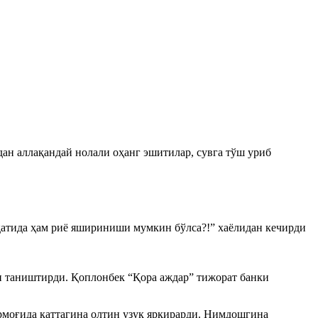
дан аллақандай нолали оҳанг эшитилар, сувга тўш уриб
қатида ҳам риё яшириниши мумкин бўлса?!” хаёлидан кечирди
н таништирди. Қоплонбек “Қора аждар” тижорат банки
армоғида каттагина олтин узук ярқирарди. Нимдошгина