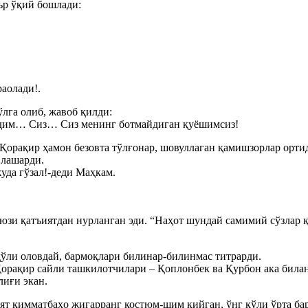
ър ўқий бошлади:
аолади!.
ўлга олиб, жавоб қилди:
 эдим… Cиз… Cиз менинг ботмайдиган қуёшимсиз!
 Қорақир ҳамон безовта тўлғонар, шовуллаган қамишзорлар орти
 лашарди.
уда гўзал!-деди Маҳкам.
юзи қатъиятдан нурланган эди. “Наҳот шундай самимий сўзлар 
ўли оловдай, бармоқлари билинар-билинмас титрарди.
Қорақир сайли ташкилотчилари – Қоплонбек ва Қурбон ака била
лиғи экан.
оят қимматбаҳо жигарранг костюм-шим кийган, ўнг қўли ўрта б