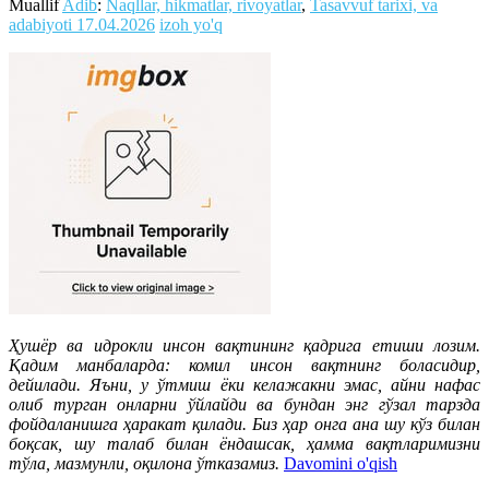
Muallif
Adib
:
Naqllar, hikmatlar, rivoyatlar
,
Tasavvuf tarixi, va
adabiyoti
17.04.2026
izoh yo'q
Ҳушёр ва идрокли инсон вақтининг қадрига етиши лозим.
Қадим манбаларда: комил инсон вақтнинг боласидир,
дейилади. Яъни, у ўтмиш ёки келажакни эмас, айни нафас
олиб турган онларни ўйлайди ва бундан энг гўзал тарзда
фойдаланишга ҳаракат қилади. Биз ҳар онга ана шу кўз билан
боқсак, шу талаб билан ёндашсак, ҳамма вақтларимизни
тўла, мазмунли, оқилона ўтказамиз.
Davomini o'qish