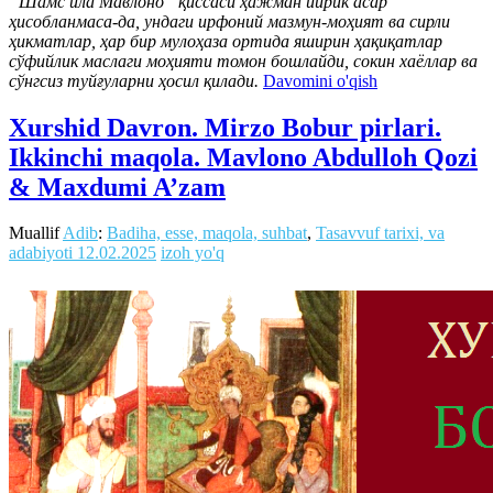
“Шамс ила Мавлоно” қиссаси ҳажман йирик асар
ҳисобланмаса-да, ундаги ирфоний мазмун-моҳият ва сирли
ҳикматлар, ҳар бир мулоҳаза ортида яширин ҳақиқатлар
сўфийлик маслаги моҳияти томон бошлайди, сокин хаёллар ва
сўнгсиз туйғуларни ҳосил қилади.
Davomini o'qish
Xurshid Davron. Mirzo Bobur pirlari.
Ikkinchi maqola. Mavlono Abdulloh Qozi
& Maxdumi A’zam
Muallif
Adib
:
Badiha, esse, maqola, suhbat
,
Tasavvuf tarixi, va
adabiyoti
12.02.2025
izoh yo'q