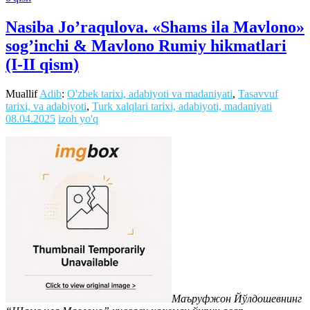
Nasiba Jo’raqulova. «Shams ila Mavlono»
sog’inchi & Mavlono Rumiy hikmatlari
(I-II qism)
Muallif
Adib
:
O'zbek tarixi, adabiyoti va madaniyati
,
Tasavvuf
tarixi, va adabiyoti
,
Turk xalqlari tarixi, adabiyoti, madaniyati
08.04.2025
izoh yo'q
Маъруфжон Йўлдошевнинг