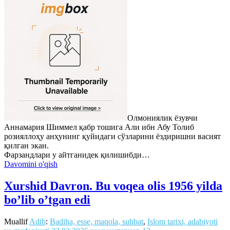
Олмониялик ёзувчи
Аннамария Шиммел қабр тошига Али ибн Абу Толиб
розияллоҳу анҳунинг қуйидаги сўзларини ёздиришни васият
қилган экан.
Фарзандлари у айтганидек қилишибди…
Davomini o'qish
Xurshid Davron. Bu voqea olis 1956 yilda
bo’lib o’tgan edi
Muallif
Adib
:
Badiha, esse, maqola, suhbat
,
Islom tarixi, adabiyoti