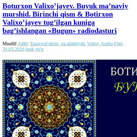
Boturxon Valixo’jayev. Buyuk ma’naviy
murshid. Birinchi qism & Botirxon
Valixo’jayev tug’ilgan kuniga
bag’ishlangan «Bugun» radiodasturi
Muallif
Adib
:
Tasavvuf tarixi, va adabiyoti
,
Video, Audio,Foto
31.03.2026
izoh yo'q