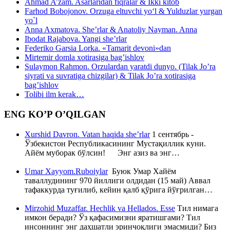
Ahmad A’zam. Asarlaridan fiqralar & Ikki kitob
Farhod Bobojonov. Orzuga eltuvchi yo‘l & Yulduzlar yurgan
yo`l
Anna Axmatova. She’rlar & Anatoliy Nayman. Anna
Ibodat Rajabova. Yangi she’rlar
Federiko Garsia Lorka. «Tamarit devoni»dan
Mirtemir domla xotirasiga bag’ishlov
Sulaymon Rahmon. Orzulardan yaratdi dunyo. (Tilak Jo’ra
siyrati va suvratiga chizgilar) & Tilak Jo’ra xotirasiga
bag’ishlov
Tolibi ilm kerak…
ENG KO’P O’QILGAN
Xurshid Davron. Vatan haqida she’rlar
1 сентябрь -
Ўзбекистон Республикасининг Мустақиллик куни.
Айём муборак бўлсин! Энг азиз ва энг…
Umar Xayyom.Ruboiylar
Буюк Умар Хайём
таваллудининг 970 йиллиги олдидан (15 май) Аввал
тафаккурда туғилиб, кейин қалб қўрига йўғрилган…
Mirzohid Muzaffar. Hechlik va Hellados. Esse
Тил нимага
имкон беради? Ўз қафасимизни яратишгами? Тил
инсоннинг энг даҳшатли эринчоқлиги эмасмиди? Биз