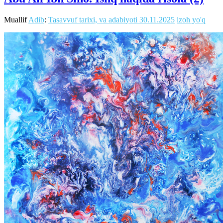
Muallif
Adib
:
Tasavvuf tarixi, va adabiyoti
30.11.2025
izoh yo'q