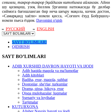
севимли, такрор-такрор ўқийдиган китобимга айланган.
Айни
шу қизиқиш, узоқ йиллик ўрганиш натижасида бу дилбар
сиймога бағишланган бир неча шеъру мақола, кичик достон,
«Самарқанд хаёли» номли қисса, «Соғинч ёхуд Бобуршоҳ»
номли пьеса ёздим.
Davomini o'qish
РУССКИЙ
ENGLISH
SAYT BO'LIMLARI
QIDIRISH
SAYT BO’LIMLARI
ADIB XURSHID DAVRON HAYOTI VA IJODI
Adib haqida maqola va ma'lumotlar
Adib kitoblari
Badiha, esse, maqola, suhbat
Dostonlar, she'rlar, turkumlar
Drama, qissa, hikoya, esse
Qisqa mulohazalar, luqmalar
Ssenariy va loyihalar
Tarjimalar
KUTUBXONA
Alisher Navoiy hayoti va ijodi