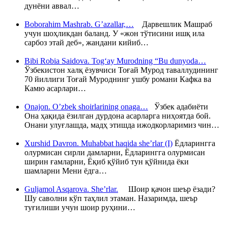
дунёни аввал…
Boborahim Mashrab. G’azallar,…
Дарвешлик Машраб
учун шоҳликдан баланд. У «жон тўтисини ишқ ила
сарбоз этай деб», жандани кийиб…
Bibi Robia Saidova. Tog‘ay Murodning “Bu dunyoda…
Ўзбекистон халқ ёзувчиси Тоғай Мурод таваллудининг
70 йиллиги Тоғай Муроднинг ушбу романи Кафка ва
Камю асарлари…
Onajon. O’zbek shoirlarining onaga…
Ўзбек адабиёти
Она ҳақида ёзилган дурдона асарларга ниҳоятда бой.
Онани улуғлашда, мадҳ этишда ижодкорларимиз чин…
Xurshid Davron. Muhabbat haqida she’rlar (I)
Ёдларингга
олурмисан сирли дамларни, Ёдларингга олурмисан
ширин ғамларни, Ёқиб қўйиб тун қўйнида ёки
шамларни Мени ёдга…
Guljamol Asqarova. She’rlar.
Шоир қачон шеър ёзади?
Шу саволни кўп таҳлил этаман. Назаримда, шеър
туғилиши учун шоир руҳини…