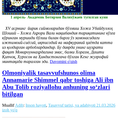
1 апрель- Академик Ботирхон Валихўжаев туғилган куни
ХV асрнинг йирик сиймоларидан бўлмиш Хожа Убайдуллоҳ
Шоший – Хожа Аҳрори Вали нақшбандия тариқатининг кўзга
кўринган муршиди бўлиш билан бирга ўз замонасидаги
ижтимоий-сиёсий, иқтисодий ва мафкуравий ҳаётда катта
из қолдирган арбоблардандир. Бу даврда унинг шуҳрати
фақат Мовароуннаҳрдагина эмас, балки Хоразм, Дашти
Қипчоқ, Хуросон ва Ҳиндистонгача бўлган Кенг жуғрофий
минтақада таралган эди.
Davomini o'qish
Olmoniyalik tasavvufshunos olima
Annamarie Shimmel qabr toshiga Ali ibn
Abu Tolib roziyallohu anhuning soʻzlari
bitilgan
Muallif
Adib
:
Inson hayoti
,
Tasavvuf tarixi, va adabiyoti
21.03.2026
izoh yo'q