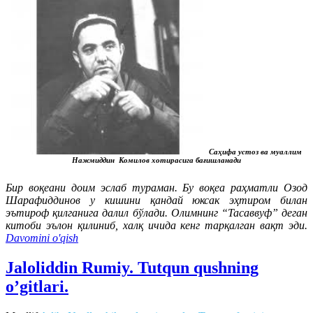
Саҳифа устоз ва муаллим
Нажмиддин Комилов хотирасига бағишланади
Бир воқеани доим эслаб тураман. Бу воқеа раҳматли Озод
Шарафиддинов у кишини қандай юксак эҳтиром билан
эътироф қилганига далил бўлади. Олимнинг “Тасаввуф” деган
китоби эълон қилиниб, халқ ичида кенг тарқалган вақт эди.
Davomini o'qish
Jaloliddin Rumiy. Tutqun qushning
o’gitlari.