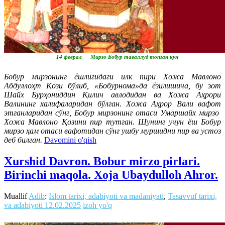
14 феврал — Мирзо Бобур таваллуд топган кун
Бобур мирзонинг ёшлигидаги илк пири Хожа Мавлоно
Абдуллоҳт Қози бўлиб, «Бобурнома»да ёзилишича, бу зот
Шайх Бурҳониддин Қилич авлодидан ва Хожа Аҳрори
Валининг халифаларидан бўлган. Хожа Аҳрор Вали вафот
этганларидан сўнг, Бобур мирзонинг отаси Умаршайх мирзо
Хожа Мавлоно Қозини пир тутган. Шунинг учун ёш Бобур
мирзо ҳам отаси вафотидан сўнг ушбу муршидни пир ва устоз
деб билган.
Davomini o'qish
Xurshid Davron. Bobur mirzo pirlari.
Birinchi maqola. Xoja Ubaydulloh Ahror.
Muallif
Adib
:
Islom tarixi, adabiyoti va madaniyati
,
Tasavvuf tarixi,
va adabiyoti
12.02.2025
izoh yo'q