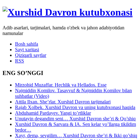
Adib asarlari, tarjimalari, hamda o'zbek va jahon adabiyotidan
namunalar
Bosh sahifa
Sayt xaritasi
Qiziqarli saytlar
RSS
ENG SO’NGGI
Mirzohid Muzaffar. Hechlik va Hellados. Esse
Najmiddin Komilov. Tasavvuf & Najmiddin Komilov bilan
suhbatlar (Video)
Attila Ilxan. She’rlar. Xurshid Davron tarjimalari
Rajab Xolbek. Xurshid Davron va uning kutubxonasi haqida
Abduhamid Pardayev. Yangi to’rtliklar
Unutayin degandim seni… Xurshid Davron she’ri & Qo’shiq
Xurshid Davron & Sarvara & IA. Sen kelar yo’llarga tikildim
bedor…
Xayr, dema, sevgilim… Xurshid Davron she’ri & Ikki qo’shiq