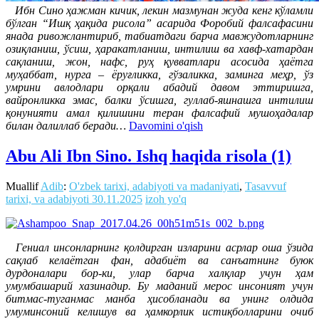
Ибн Сино ҳажман кичик, лекин мазмунан жуда кенг кўламли
бўлган “Ишқ ҳақида рисола” асарида Форобий фалсафасини
янада ривожлантириб, табиатдаги барча мавжудотларнинг
озиқланиш, ўсиш, ҳаракатланиш, интилиш ва хавф-хатардан
сақланиш, жон, нафс, руҳ қувватлари асосида ҳаётга
муҳаббат, нурга – ёруғликка, гўзаликка, заминга меҳр, ўз
умрини авлодлари орқали абадий давом эттиришга,
вайронликка эмас, балки ўсишга, гуллаб-яшнашга интилиш
қонунияти амал қилишини теран фалсафий мушоҳадалар
билан далиллаб беради…
Davomini o'qish
Abu Ali Ibn Sino. Ishq haqida risola (1)
Muallif
Adib
:
O'zbek tarixi, adabiyoti va madaniyati
,
Tasavvuf
tarixi, va adabiyoti
30.11.2025
izoh yo'q
Гениал инсонларнинг қолдирган изларини асрлар оша ўзида
сақлаб келаётган фан, адабиёт ва санъатнинг буюк
дурдоналари бор-ки, улар барча халқлар учун ҳам
умумбашарий хазинадир. Бу маданий мерос инсоният учун
битмас-туганмас манба ҳисобланади ва унинг олдида
умуминсоний келишув ва ҳамкорлик истиқболларини очиб