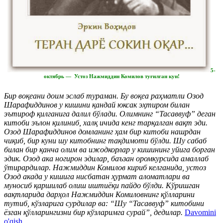
5-
октябрь — Устоз Нажмиддин Комилов туғилган кун!
Бир воқеани доим эслаб тураман. Бу воқеа раҳматли Озод
Шарафиддинов у кишини қандай юксак эҳтиром билан
эътироф қилганига далил бўлади. Олимнинг “Тасаввуф” деган
китоби эълон қилиниб, халқ ичида кенг тарқалган вақт эди.
Озод Шарафиддинов домланинг ҳам бир китоби нашрдан
чиқиб, бир куни шу китобнинг тақдимоти бўлди. Шу сабаб
билан бир қанча олим ва ижодкорлар у кишининг уйига борган
эдик. Озод ака ногирон эдилар, баъзан оромкурсида амаллаб
ўтирардилар. Нажмиддин Комилов кириб келганида, устоз
Озод акада у кишига нисбатан ҳурмат аломатлари ва
муносиб қаршилаб олиш иштиёқи пайдо бўлди. Кўришган
вақтларида дарҳол Нажмиддин Комиловнинг қўлларини
тутиб, кўзларига сурдилар ва: “Шу “Тасаввуф” китобини
ёзган қўлларингизни бир кўзларимга сурай”, дедилар.
Davomini
o'qish