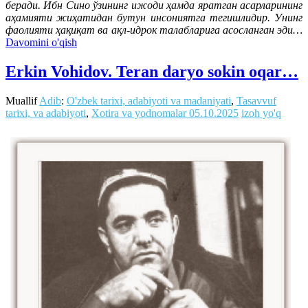
беради. Ибн Сино ўзининг ижоди ҳамда яратган асарларининг
аҳамияти жиҳатидан бутун инсониятга тегишлидир. Унинг
фаолияти ҳақиқат ва ақл-идрок талабларига асосланган эди…
Davomini o'qish
Erkin Vohidov. Teran daryo sokin oqar…
Muallif
Adib
:
O'zbek tarixi, adabiyoti va madaniyati
,
Tasavvuf
tarixi, va adabiyoti
,
Xotira va yodnomalar
05.10.2025
izoh yo'q