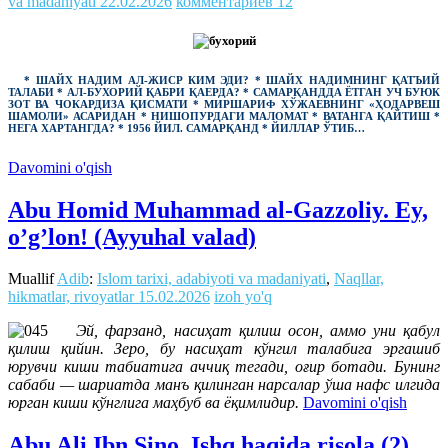
va madaniyati
22.02.2026
комментариев 12
* ШАЙХ НАДИМ АЛ-ЖИСР КИМ ЭДИ? * ШАЙХ НАДИМНИНГ ҚАТЪИЙ
ТАЛАБИ * АЛ-БУХОРИЙ ҚАБРИ ҚАЕРДА? * САМАРҚАНДДА ЁТГАН УЧ БУЮК
ЗОТ ВА ЧОКАРДИЗА ҚИСМАТИ * МИРШАРИФ ХЎЖАЕВНИНГ «ҲОДАРВЕШ
ШАМОЛИ» АСАРИДАН *
НИШОПУРДАГИ МАЛОМАТ * ВАТАНГА ҚАЙТИШ *
НЕГА ХАРТАНГДА? * 1956 ЙИЛ. САМАРҚАНД * ЙИЛЛАР ЎТИБ…
Davomini o'qish
Abu Homid Muhammad al-Gazzoliy. Ey,
o’g’lon! (Ayyuhal valad)
Muallif
Adib
:
Islom tarixi, adabiyoti va madaniyati
,
Naqllar,
hikmatlar, rivoyatlar
15.02.2026
izoh yo'q
Эй, фарзанд, насиҳат қилиш осон, аммо уни қабул
қилиш қийин. Зеро, бу насиҳат кўнгил талабига эргашиб
юрувчи киши табиатига аччиқ тегади, оғир ботади. Бунинг
сабаби — шариатда манъ қилинган нарсалар ўша нафс илгида
юрган киши кўнглига маҳбуб ва ёқимлидир.
Davomini o'qish
Abu Ali Ibn Sino. Ishq haqida risola (2)