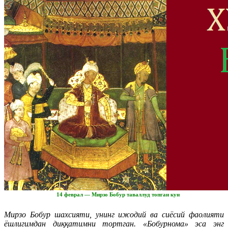
14 феврал — Мирзо Бобур таваллуд топган кун
Мирзо Бобур шахсияти, унинг ижодий ва сиёсий фаолияти
ёшлигимдан диққатимни тортган.
«Бобурнома» эса энг