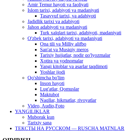
Amir Temur hayoti va faoliyati
Islom tarixi, adabiyoti va madaniyati
Tasavvuf tarixi, va adabiyoti
Jadidlik tarixi va adabiyoti
Jahon adabiyoti va madaniyati
Turk xalqlari tarixi, adabiyoti, madaniyati
O'zbek tarixi, adabiyoti va madaniyati
Ona tili va Milliy alifbo
San'at va Musiqiy meros
Tarixiy hujjatlar, nodir qo'lyozmalar
Xotira va yodnomalar
Yangi kitoblar va asarlar taqdimoti
Yoshlar ijodi
Qo'shimcha bo'lim
Inson hayoti
Lug'atlar, Qomuslar
Maktubot
Naqllar, hikmatlar, rivoyatlar
Video, Audio,Foto
YANGILIKLAR
Muborak kun
Tarixiy sana
ТЕКСТЫ НА РУССКОМ — RUSCHA MATNLAR