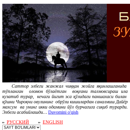
Саттор элбеги жанжал чиққан жойга яқинлашганида
тўпланган оломон бўлаётган воқеани талмовсираш ила
кузатиб турар, кечаги йигит эса қўлидаги паншахаси билан
қўшни Чироқчи овулининг обрўли кишилардан саналмиш Дайёр
махсум ва унинг икки одамини йўл бурчагига сиқиб турарди.
Элбеги асабийлашди…
Davomini o'qish
РУССКИЙ
ENGLISH