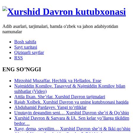
Adib asarlari, tarjimalari, hamda o'zbek va jahon adabiyotidan
namunalar
Bosh sahifa
Sayt xaritasi
Qiziqarli saytlar
RSS
ENG SO’NGGI
Mirzohid Muzaffar. Hechlik va Hellados. Esse
Najmiddin Komilov. Tasavvuf & Najmiddin Komilov bilan
suhbatlar (Video)
Attila Ilxan. She’rlar. Xurshid Davron tarjimalari
Rajab Xolbek. Xurshid Davron va uning kutubxonasi haqida
Abduhamid Pardayev. Yangi to’rtliklar
Unutayin degandim seni… Xurshid Davron she’ri & Qo’shiq
Xurshid Davron & Sarvara & IA. Sen kelar yo’llarga tikildim
bedor…
Xayr, dema, sevgilim… Xurshid Davron she’ri & Ikki qo’shiq