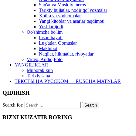
San'at va Musiqiy meros
Tarixiy hujjatlar, nodir qo'lyozmalar
Xotira va yodnomalar
Yangi kitoblar va asarlar taqdimoti
Yoshlar ijodi
Qo'shimcha bo'lim
Inson hayoti
Lug'atlar, Qomuslar
Maktubot
Naqllar, hikmatlar, rivoyatlar
Video, Audio,Foto
YANGILIKLAR
Muborak kun
Tarixiy sana
ТЕКСТЫ НА РУССКОМ — RUSCHA MATNLAR
QIDIRISH
Search for:
BIZNI KUZATIB BORING