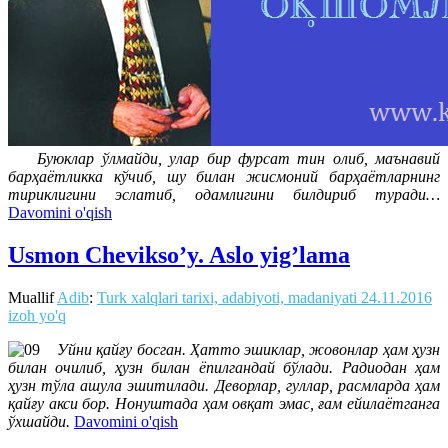
Буюклар ўлмайди, улар бир фурсат тин олиб, маънавий
барҳаётликка кўчиб, шу билан жисмоний барҳаётларнинг
тириклигини эслатиб, одамлигини билдириб туради…
Davomini o'qish
Usmon Chevikso’y. Aslo yig’lama
Muallif
Adib
:
Turk xalqlari tarixi, adabiyoti, madaniyati
24.11.2016
izoh yo'q
Уйни қайғу босган. Ҳатто эшиклар, жовонлар ҳам ҳузн
билан очилиб, ҳузн билан ёпилгандай бўлади. Радиодан ҳам
ҳузн тўла ашула эшитилади. Деворлар, гуллар, расмларда ҳам
қайғу акси бор. Нонуштада ҳам овқат эмас, ғам ейилаётганга
ўхшайди.
Davomini o'qish