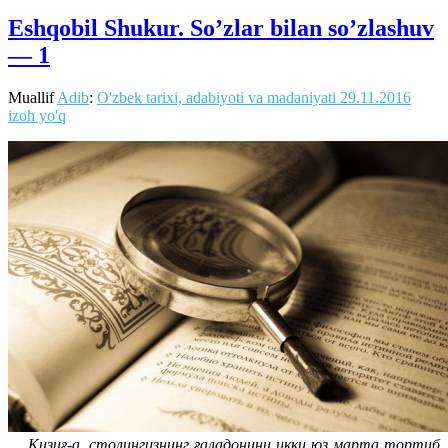
Eshqobil Shukur. So’zlar bilan so’zlashuv
— 1
Muallif
Adib
:
O'zbek tarixi, adabiyoti va madaniyati
29.11.2016
izoh yo'q
Қизиғ-а, столингизнинг ғаладонини икки юз марта тортиб