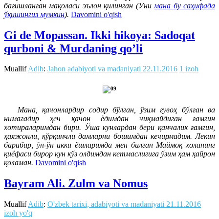
бағишланган мақоласи эълон қилинган (Уни
мана бу саҳифада
ўқишингиз мумкин
).
Davomini o'qish
Gi de Mopassan. Ikki hikoya: Sadoqat
qurboni & Murdaning qo’li
Muallif
Adib
:
Jahon adabiyoti va madaniyati
22.11.2016
1 izoh
Мана, қачонлардир содир бўлган, ўзим гувоҳ бўлган ва
нимагадир ҳеч қачон ёдимдан чиқмайдиган ғамгин
хотираларимдан бири. Ўша кунлардан бери қанчалик ғамгин,
ҳаяжонли, қўрқинчли дамларни бошимдан кечирмадим. Лекин
барибир, ўн-ўн икки ёшларимда мен билган Маймоқ холанинг
қиёфаси бирор кун кўз олдимдан кетмаслигига ўзим ҳам ҳайрон
қоламан.
Davomini o'qish
Bayram Ali. Zulm va Nomus
Muallif
Adib
:
O'zbek tarixi, adabiyoti va madaniyati
21.11.2016
izoh yo'q