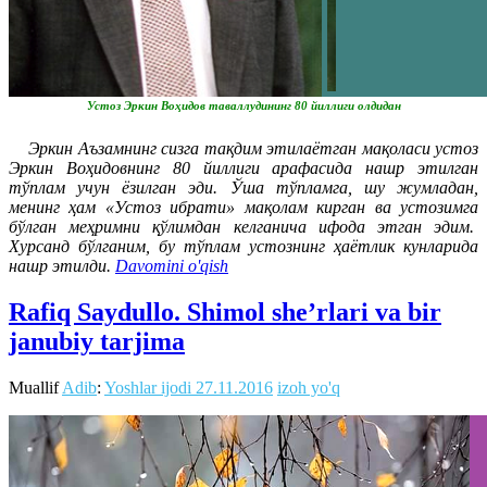
Устоз Эркин Воҳидов таваллудининг 80 йиллиги олдидан
Эркин Аъзамнинг сизга тақдим этилаётган мақоласи устоз
Эркин Воҳидовнинг 80 йиллиги арафасида нашр этилган
тўплам учун ёзилган эди. Ўша тўпламга, шу жумладан,
менинг ҳам «Устоз ибрати» мақолам кирган ва устозимга
бўлган меҳримни қўлимдан келганича ифода этган эдим.
Хурсанд бўлганим, бу тўплам устознинг ҳаётлик кунларида
нашр этилди.
Davomini o'qish
Rafiq Saydullo. Shimol she’rlari va bir
janubiy tarjima
Muallif
Adib
:
Yoshlar ijodi
27.11.2016
izoh yo'q