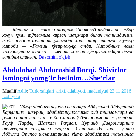
Менинг энг севимли шоирим ИшикаваТакубокунинг «Бир
ҳовуч қум» тўпламига кирган шеърлари билан танишдингиз.
Энди навбат шоирнинг ўлимидан кйин нашр этилган улуғвор
китоби — «Ғамгин қўғирчоқ»қа етди. Китобнинг номи
Такубокунинг «Танка — менинг ғамгин қўғирчоғимдир» деган
гапидан олинган.
Davomini o'qish
Abdulahad Abdurashid Barqi. Shivirlar
ismingni yomg’ir betinim…She’rlar
Muallif
Adib
:
Turk xalqlari tarixi, adabiyoti, madaniyati
23.11.2016
izoh yo'q
Уйғур адабиётшуноси ва шоири Абдулаҳад Абдурашид
Бaрқининг шеърий, адабиётшуносликка оид тщпламлари ва
роман нашр этилган. У бир қатор ўзбек шоирлари, жумладан,
Рауф Парфи, Шавкат Раҳмон, Хуршид Давронларнинг
шеърларини уйғурчага ўгирган. Сайтимизда унинг устоз
Абдулла Орипов шеъриятининг уйғур адабиётига таъсирига