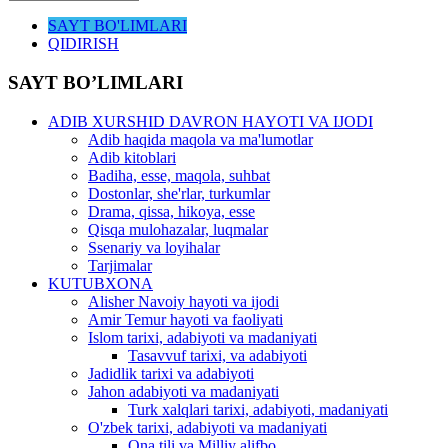
SAYT BO'LIMLARI
QIDIRISH
SAYT BO’LIMLARI
ADIB XURSHID DAVRON HAYOTI VA IJODI
Adib haqida maqola va ma'lumotlar
Adib kitoblari
Badiha, esse, maqola, suhbat
Dostonlar, she'rlar, turkumlar
Drama, qissa, hikoya, esse
Qisqa mulohazalar, luqmalar
Ssenariy va loyihalar
Tarjimalar
KUTUBXONA
Alisher Navoiy hayoti va ijodi
Amir Temur hayoti va faoliyati
Islom tarixi, adabiyoti va madaniyati
Tasavvuf tarixi, va adabiyoti
Jadidlik tarixi va adabiyoti
Jahon adabiyoti va madaniyati
Turk xalqlari tarixi, adabiyoti, madaniyati
O'zbek tarixi, adabiyoti va madaniyati
Ona tili va Milliy alifbo