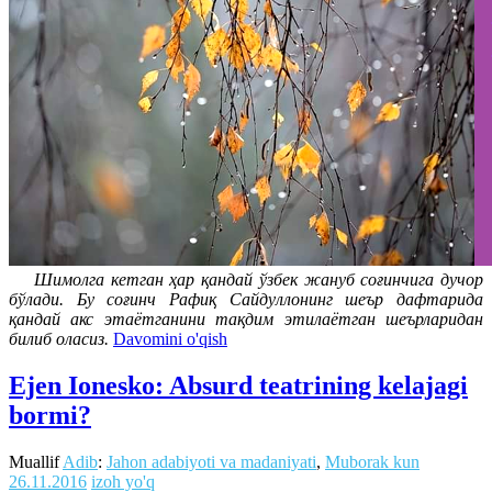
Шимолга кетган ҳар қандай ўзбек жануб соғинчига дучор
бўлади. Бу соғинч Рафиқ Сайдуллонинг шеър дафтарида
қандай акс этаётганини тақдим этилаётган шеърларидан
билиб оласиз.
Davomini o'qish
Ejen Ionesko: Absurd teatrining kelajagi
bormi?
Muallif
Adib
:
Jahon adabiyoti va madaniyati
,
Muborak kun
26.11.2016
izoh yo'q