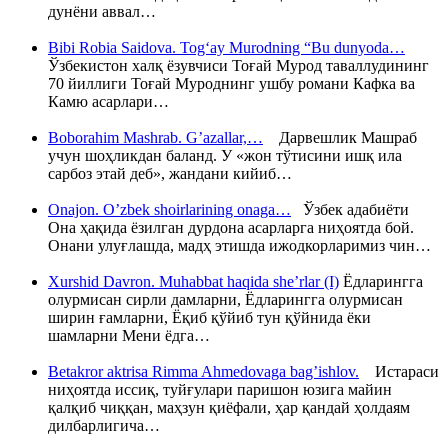
дунёни аввал…
Bibi Robia Saidova. Tog‘ay Murodning “Bu dunyoda…
Ўзбекистон халқ ёзувчиси Тоғай Мурод таваллудининг
70 йиллиги Тоғай Муроднинг ушбу романи Кафка ва
Камю асарлари…
Boborahim Mashrab. G’azallar,…
Дарвешлик Машраб
учун шоҳликдан баланд. У «жон тўтисини ишқ ила
сарбоз этай деб», жандани кийиб…
Onajon. O’zbek shoirlarining onaga…
Ўзбек адабиёти
Она ҳақида ёзилган дурдона асарларга ниҳоятда бой.
Онани улуғлашда, мадҳ этишда ижодкорларимиз чин…
Xurshid Davron. Muhabbat haqida she’rlar (I)
Ёдларингга
олурмисан сирли дамларни, Ёдларингга олурмисан
ширин ғамларни, Ёқиб қўйиб тун қўйнида ёки
шамларни Мени ёдга…
Betakror aktrisa Rimma Ahmedovaga bag’ishlov.
Истараси
ниҳоятда иссиқ, туйғулари паришон юзига майин
қалқиб чиққан, маҳзун қиёфали, ҳар қандай ҳолдаям
дилбарлигича…