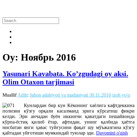
Oy:
Ноябрь 2016
Yasunari Kavabata. Ko’zgudagi oy aksi.
Olim Otaxon tarjimasi
Muallif
Adib
:
Jahon adabiyoti va madaniyati
30.11.2016
izoh yo'q
Кунлардан бир кун Кёконинг хаёлига кафтдеккина
полизни кўзгу орқали касалманд эрига кўрсатиш фикри
келди. Эри анчадан буён иккинчи қаватдаги пешайвонда
кўрпа-ёстиқ қилиб ётар, афтидан, унинг қалбида ҳаётга
нисбатан янги ҳавас туйғусини фақат шу мўъжазгина кўзгу
қайтадан уйғотиши мумкиндай туюлар эди.
Davomini o'qish