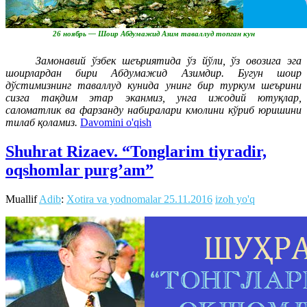
26 ноябрь — Шоир Абдумажид Азим таваллуд топган кун
Замонавий ўзбек шеъриятида ўз йўли, ўз овозига эга
шоирлардан бири Абдумажид Азимдир. Бугун шоир
дўстимизнинг таваллуд кунида унинг бир туркум шеърини
сизга тақдим этар эканмиз, унга ижодий ютуқлар,
саломатлик ва фарзанду набиралари кмолини кўриб юришини
тилаб қоламиз.
Davomini o'qish
Shuhrat Rizaev. “Tonglarim tiyradir,
oqshomlar purg’am”
Muallif
Adib
:
Xotira va yodnomalar
25.11.2016
izoh yo'q