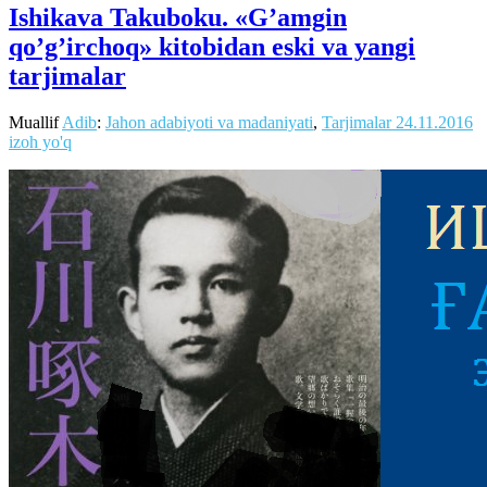
Ishikava Takuboku. «G’amgin
qo’g’irchoq» kitobidan eski va yangi
tarjimalar
Muallif
Adib
:
Jahon adabiyoti va madaniyati
,
Tarjimalar
24.11.2016
izoh yo'q