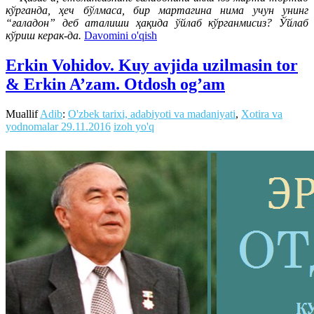
кўрганда, ҳеч бўлмаса, бир мартагина нима учун унинг
“ғаладон” деб аталиши ҳақида ўйлаб кўрганмисиз? Ўйлаб
кўриш керак-да.
Davomini o'qish
Erkin Vohidov. Kuy avjida uzilmasin tor
& Erkin A’zam. Otdosh og’am
Muallif
Adib
:
O'zbek tarixi, adabiyoti va madaniyati
,
Xotira va
yodnomalar
29.11.2016
izoh yo'q