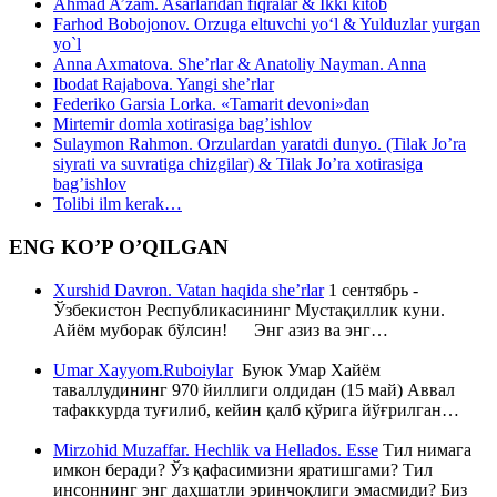
Ahmad A’zam. Asarlaridan fiqralar & Ikki kitob
Farhod Bobojonov. Orzuga eltuvchi yo‘l & Yulduzlar yurgan
yo`l
Anna Axmatova. She’rlar & Anatoliy Nayman. Anna
Ibodat Rajabova. Yangi she’rlar
Federiko Garsia Lorka. «Tamarit devoni»dan
Mirtemir domla xotirasiga bag’ishlov
Sulaymon Rahmon. Orzulardan yaratdi dunyo. (Tilak Jo’ra
siyrati va suvratiga chizgilar) & Tilak Jo’ra xotirasiga
bag’ishlov
Tolibi ilm kerak…
ENG KO’P O’QILGAN
Xurshid Davron. Vatan haqida she’rlar
1 сентябрь -
Ўзбекистон Республикасининг Мустақиллик куни.
Айём муборак бўлсин! Энг азиз ва энг…
Umar Xayyom.Ruboiylar
Буюк Умар Хайём
таваллудининг 970 йиллиги олдидан (15 май) Аввал
тафаккурда туғилиб, кейин қалб қўрига йўғрилган…
Mirzohid Muzaffar. Hechlik va Hellados. Esse
Тил нимага
имкон беради? Ўз қафасимизни яратишгами? Тил
инсоннинг энг даҳшатли эринчоқлиги эмасмиди? Биз