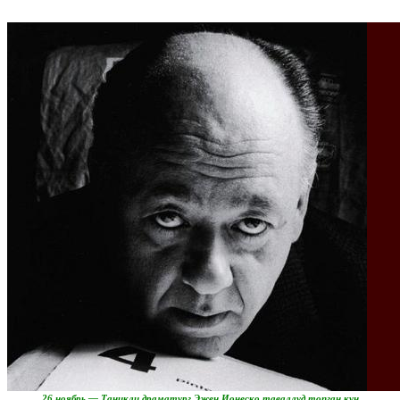
26 ноябрь — Таниқли драматург Эжен Ионеско таваллуд топган кун