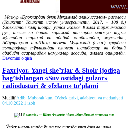
Мазкур «Буюклардан буюк Муҳаммад алайҳиссалом» рисоласи
(Тошкент: Тошкент ислом университети, 2017. – 108 б.)
Ўзбекистон халқ шоири, устоз Жамол Камол таржимасида
рус, инглиз ва бошқа хорижий тилларда мавжуд турли
мўътабар тарихий ва адабий манбалардан, жумладан,
Абдурраҳмон аш-Шиҳа тузган Муҳаммад (с.а.в.) ҳақидаги
эътирофлар тўпламидан олинган иқтибослар ва бадиий
адабиёт асарларидан намуналар асосида, амалга оширилди.
Davomini o'qish
Faxriyor. Yangi she’rlar & Shoir ijodiga
bag’ishlangan «Suv ostidagi gulzor»
radiodasturi & «Izlam» to’plami
Muallif
Adib
:
Muborak kun
,
O'zbek tarixi, adabiyoti va madaniyati
04.10.2022
1 izoh
5 октябрь — Шоир Фахриёр (Фахриддин Низом) туғилган кун
Ўзбек шеъриятида ўзига хос тарзда янги ёзув ва шакл