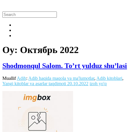
Oy:
Октябрь 2022
Shodmonqul Salom. To’rt yulduz shu’lasi
Muallif
Adib
:
Adib haqida maqola va ma'lumotlar
,
Adib kitoblari
,
Yangi kitoblar va asarlar taqdimoti
20.10.2022
izoh yo'q