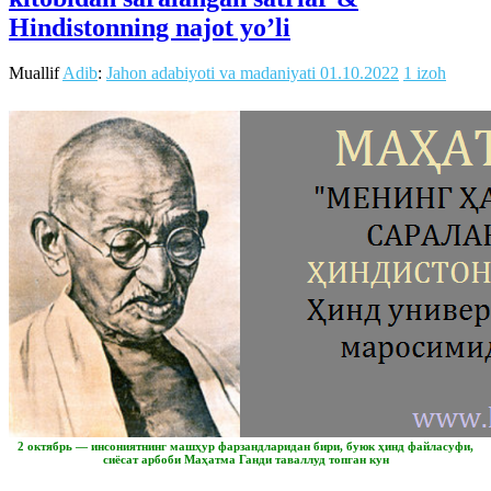
Hindistonning najot yo’li
Muallif
Adib
:
Jahon adabiyoti va madaniyati
01.10.2022
1 izoh
2 октябрь — инсониятнинг машҳур фарзандларидан бири, буюк ҳинд файласуфи,
сиёсат арбоби Маҳатма Ганди таваллуд топган кун