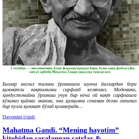
2 октябрь — инсониятнинг буюк фарзандларидан бири, буюк ҳинд файласуфи,
сиёсат арбоби Маҳатма Ганди таваллуд топган кун
Бизлар инглиз тилини ўрганишга шунча йиллардан бери
қимматли вақтимизни сарфлаб келяпмиз. Модомики,
ҳиндустонийни ўрганиш учун бир неча ой вақт сарфлашга
кўзимиз қиймас эканми, она ҳалқимни севаман деган гапимиз
бир пулга қиммат бўлиб қолаверади…
Davomini o'qish
Mahatma Gandi. “Mening hayotim”
kitobidan saralangan satrlar &