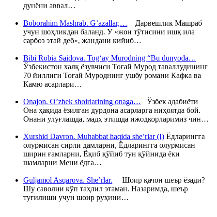
дунёни аввал…
Boborahim Mashrab. G’azallar,…
Дарвешлик Машраб
учун шоҳликдан баланд. У «жон тўтисини ишқ ила
сарбоз этай деб», жандани кийиб…
Bibi Robia Saidova. Tog‘ay Murodning “Bu dunyoda…
Ўзбекистон халқ ёзувчиси Тоғай Мурод таваллудининг
70 йиллиги Тоғай Муроднинг ушбу романи Кафка ва
Камю асарлари…
Onajon. O’zbek shoirlarining onaga…
Ўзбек адабиёти
Она ҳақида ёзилган дурдона асарларга ниҳоятда бой.
Онани улуғлашда, мадҳ этишда ижодкорларимиз чин…
Xurshid Davron. Muhabbat haqida she’rlar (I)
Ёдларингга
олурмисан сирли дамларни, Ёдларингга олурмисан
ширин ғамларни, Ёқиб қўйиб тун қўйнида ёки
шамларни Мени ёдга…
Guljamol Asqarova. She’rlar.
Шоир қачон шеър ёзади?
Шу саволни кўп таҳлил этаман. Назаримда, шеър
туғилиши учун шоир руҳини…