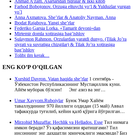
Ahmad A’zam. Asarlaridan fiqralar & Ikki kitob
Farhod Bobojonov. Orzuga eltuvchi yo‘l & Yulduzlar yurgan
yo`l
Anna Axmatova. She’rlar & Anatoliy Nayman. Anna
Ibodat Rajabova. Yangi she’rlar
Federiko Garsia Lorka. «Tamarit devoni»dan
Mirtemir domla xotirasiga bag’ishlov
Sulaymon Rahmon. Orzulardan yaratdi dunyo. (Tilak Jo’ra
siyrati va suvratiga chizgilar) & Tilak Jo’ra xotirasiga
bag’ishlov
Tolibi ilm kerak…
ENG KO’P O’QILGAN
Xurshid Davron. Vatan haqida she’rlar
1 сентябрь -
Ўзбекистон Республикасининг Мустақиллик куни.
Айём муборак бўлсин! Энг азиз ва энг…
Umar Xayyom.Ruboiylar
Буюк Умар Хайём
таваллудининг 970 йиллиги олдидан (15 май) Аввал
тафаккурда туғилиб, кейин қалб қўрига йўғрилган…
Mirzohid Muzaffar. Hechlik va Hellados. Esse
Тил нимага
имкон беради? Ўз қафасимизни яратишгами? Тил
инсоннинг энг даҳшатли эринчоқлиги эмасмиди? Биз