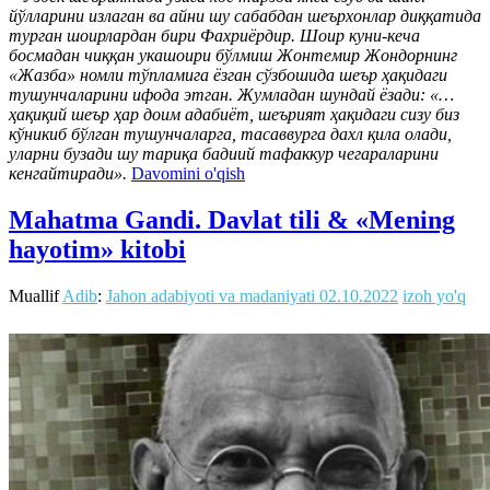
йўлларини излаган ва айни шу сабабдан шеърхонлар диққатида
турган шоирлардан бири Фахриёрдир. Шоир куни-кеча
босмадан чиққан укашоири бўлмиш Жонтемир Жондорнинг
«Жазба» номли тўпламига ёзган сўзбошида шеър ҳақидаги
тушунчаларини ифода этган. Жумладан шундай ёзади: «…
ҳақиқий шеър ҳар доим адабиёт, шеърият ҳақидаги сизу биз
кўникиб бўлган тушунчаларга, тасаввурга дахл қила олади,
уларни бузади шу тариқа бадиий тафаккур чегараларини
кенгайтиради».
Davomini o'qish
Mahatma Gandi. Davlat tili & «Mening
hayotim» kitobi
Muallif
Adib
:
Jahon adabiyoti va madaniyati
02.10.2022
izoh yo'q