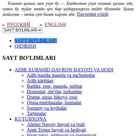
Хизмат қилиш мен учун бу — Ҳиндистон учун хизмат қилиш эди,
чунки бу туйғу менда ҳеч бир қидирувларсиз пайдо бўлганди. Бунга
Davomini o'qish
мойиллик – менга сут билан кирган эди.
РУССКИЙ
ENGLISH
SAYT BO'LIMLARI
QIDIRISH
SAYT BO’LIMLARI
ADIB XURSHID DAVRON HAYOTI VA IJODI
Adib haqida maqola va ma'lumotlar
Adib kitoblari
Badiha, esse, maqola, suhbat
Dostonlar, she'rlar, turkumlar
Drama, qissa, hikoya, esse
Qisqa mulohazalar, luqmalar
Ssenariy va loyihalar
Tarjimalar
KUTUBXONA
Alisher Navoiy hayoti va ijodi
Amir Temur hayoti va faoliyati
Islom tarixi, adabiyoti va madaniyati