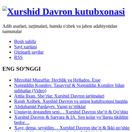
Adib asarlari, tarjimalari, hamda o'zbek va jahon adabiyotidan
namunalar
Bosh sahifa
Sayt xaritasi
Qiziqarli saytlar
RSS
ENG SO’NGGI
Mirzohid Muzaffar. Hechlik va Hellados. Esse
Najmiddin Komilov. Tasavvuf & Najmiddin Komilov bilan
suhbatlar (Video)
Attila Ilxan. She’rlar. Xurshid Davron tarjimalari
Rajab Xolbek. Xurshid Davron va uning kutubxonasi haqida
Abduhamid Pardayev. Yangi to’rtliklar
Unutayin degandim seni… Xurshid Davron she’ri & Qo’shiq
Xurshid Davron & Sarvara & IA. Sen kelar yo’llarga tikildim
bedor…
Xayr, dema, sevgilim… Xurshid Davron she’ri & Ikki qo’shiq