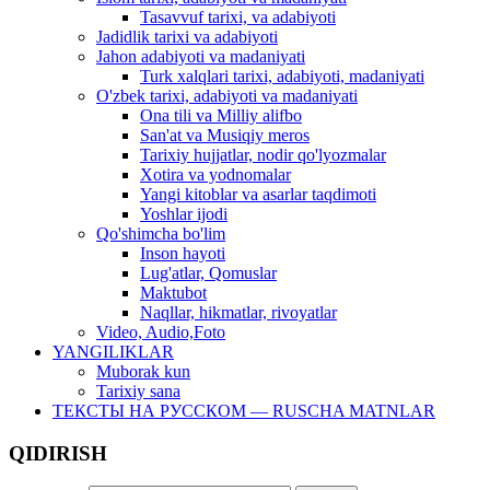
Tasavvuf tarixi, va adabiyoti
Jadidlik tarixi va adabiyoti
Jahon adabiyoti va madaniyati
Turk xalqlari tarixi, adabiyoti, madaniyati
O'zbek tarixi, adabiyoti va madaniyati
Ona tili va Milliy alifbo
San'at va Musiqiy meros
Tarixiy hujjatlar, nodir qo'lyozmalar
Xotira va yodnomalar
Yangi kitoblar va asarlar taqdimoti
Yoshlar ijodi
Qo'shimcha bo'lim
Inson hayoti
Lug'atlar, Qomuslar
Maktubot
Naqllar, hikmatlar, rivoyatlar
Video, Audio,Foto
YANGILIKLAR
Muborak kun
Tarixiy sana
ТЕКСТЫ НА РУССКОМ — RUSCHA MATNLAR
QIDIRISH