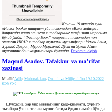
Кеча — 19 октабр куни
«Factor books» нашриёт уйи томонидан «Ikar» лойиҳаси
доирасида нашр этилган китобларнинг тақдимот маросими
бўлиб ўтди. “Фаcтор Боок” нашриёти томонидан чоп
этилган ИКАР китоблар тўплами муаллифлари Усмон Азим,
Хуршид Даврон, Мурод Муҳаммад Дўст ва Эркин А’зам
оқшомнинг бош қаҳрамонлари бўлишди.
Davomini o'qish
Maqsud Asadov. Tafakkur va ma’rifat
xazinasi
Muallif
Adib
:
Muborak kun
,
Ona tili va Milliy alifbo
19.10.2022
izoh yo'q
21 октябр — Ўзбек тилига Давлат тили мақоми берилган ку
н
Шубҳасиз, ҳар бир миллатнинг қадр-қиммати, ҳурмат-
эътибори ўз она тилига муносабатида ёрқин намоён бўлади