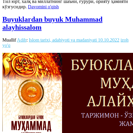
Тил юрт, халқ ва миллатнинг шаъни, ғурури, орияту ҳамияти
кўзгусидир.
Davomini o'qish
Buyuklardan buyuk Muhammad
alayhissalom
Muallif
Adib
:
Islom tarixi, adabiyoti va madaniyati
10.10.2022
izoh
yo'q