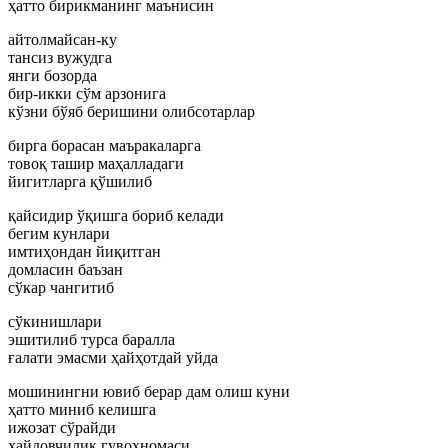
ҳатто бирикманинг маънисин
айтолмайсан-ку
тансиз вужудга
янги бозорда
бир-икки сўм арзонига
кўзни бўяб беришини олибсотарлар
бирга борасан маъракаларга
товоқ ташир маҳалладаги
йигитларга қўшилиб
қайсидир ўқишга бориб келади
бегим кунлари
имтиҳондан йиқитган
домласин баъзан
сўкар чангитиб
сўкинишлари
эшитилиб турса баралла
ғалати эмасми ҳайҳотдай уйда
мошинингни ювиб берар дам олиш куни
ҳатто миниб келишга
ижозат сўрайди
ҳайдовчилик гувоҳномаси