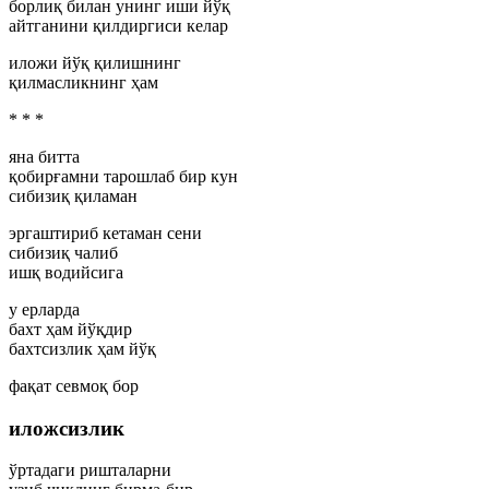
борлиқ билан унинг иши йўқ
айтганини қилдиргиси келар
иложи йўқ қилишнинг
қилмасликнинг ҳам
* * *
яна битта
қобирғамни тарошлаб бир кун
сибизиқ қиламан
эргаштириб кетаман сени
сибизиқ чалиб
ишқ водийсига
у ерларда
бахт ҳам йўқдир
бахтсизлик ҳам йўқ
фақат севмоқ бор
иложсизлик
ўртадаги ришталарни