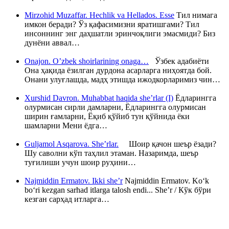
Mirzohid Muzaffar. Hechlik va Hellados. Esse
Тил нимага
имкон беради? Ўз қафасимизни яратишгами? Тил
инсоннинг энг даҳшатли эринчоқлиги эмасмиди? Биз
дунёни аввал…
Onajon. O’zbek shoirlarining onaga…
Ўзбек адабиёти
Она ҳақида ёзилган дурдона асарларга ниҳоятда бой.
Онани улуғлашда, мадҳ этишда ижодкорларимиз чин…
Xurshid Davron. Muhabbat haqida she’rlar (I)
Ёдларингга
олурмисан сирли дамларни, Ёдларингга олурмисан
ширин ғамларни, Ёқиб қўйиб тун қўйнида ёки
шамларни Мени ёдга…
Guljamol Asqarova. She’rlar.
Шоир қачон шеър ёзади?
Шу саволни кўп таҳлил этаман. Назаримда, шеър
туғилиши учун шоир руҳини…
Najmiddin Ermatov. Ikki she’r
Najmiddin Ermatov. Ko‘k
bo‘ri kezgan sarhad itlarga talosh endi... She’r / Кўк бўри
кезган сарҳад итларга…