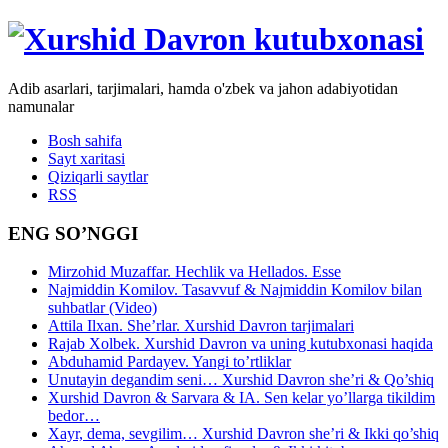
Adib asarlari, tarjimalari, hamda o'zbek va jahon adabiyotidan
namunalar
Bosh sahifa
Sayt xaritasi
Qiziqarli saytlar
RSS
ENG SO’NGGI
Mirzohid Muzaffar. Hechlik va Hellados. Esse
Najmiddin Komilov. Tasavvuf & Najmiddin Komilov bilan
suhbatlar (Video)
Attila Ilxan. She’rlar. Xurshid Davron tarjimalari
Rajab Xolbek. Xurshid Davron va uning kutubxonasi haqida
Abduhamid Pardayev. Yangi to’rtliklar
Unutayin degandim seni… Xurshid Davron she’ri & Qo’shiq
Xurshid Davron & Sarvara & IA. Sen kelar yo’llarga tikildim
bedor…
Xayr, dema, sevgilim… Xurshid Davron she’ri & Ikki qo’shiq