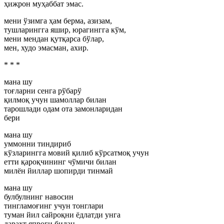
ҳижрон муҳаббат эмас.
мени ўзимга ҳам берма, азизам,
тушларингга яшир, юрагингга кўм,
мени мендан қутқарса бўлар,
мен, худо эмасман, ахир.
* * *
мана шу
тоғларни сенга рўбарў
қилмоқ учун шамоллар билан
тарошлади одам ота замонларидан
бери
мана шу
уммонни тиндириб
кўзларингга мовий қилиб кўрсатмоқ учун
етти қароқчининг чўмичи билан
милён йиллар шопирди тинмай
мана шу
булбулнинг навосин
тингламоғинг учун тонглари
туман йил сайроқни ёдлатди унга
дарахт япроғи билан