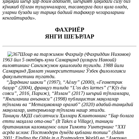
ҳақиқий шеър ҳар доим адабиёт, шеърият ҳақидаги сизу биз
кўникиб бўлган тушунчаларга, тасаввурга дахл қила олади,
уларни бузади шу тариқа бадиий тафаккур чегараларини
кенгайтиради».
ФАХРИЁР
ЯНГИ ШЕЪРЛАР
Шоир ва таржимон Фахриёр (Фахриддин Низомов)
1963 йил 5 октбярь куни Самарқанд (ҳозирги Навоий)
вилоятининг Сангижумон қишлоғида туғилди. 1988 йили
Самарқанд Давлат университетининг Ўзбек филологияси
факультетини тугатди.
“Дарднинг шакли” (1997), “Аёлғу” (2000), «Геометрик
баҳор” (2004), француз тилида “L’os des larmes” (“Кўз ёш
сояси”, 2016, Париж), “Излам” (2017) шеърий тўпламлари,
“Янгиланиш анъанаси” (1998) публицистик мақолалар
тўплами ва “Метаҳикоялар оралаб” (2020) адабий-танқидий
мақолалар, интервьюлар тўплами нашр этилди.
Таниқли АҚШ сиёсатчиси Ҳиллари Клинтоннинг “Бир болага
етти маҳалла ота-она” (It Takes a Village), таниқли
британиялик каломшунос олим Тимоти Уинтернинг “XXI
асрда ислом: Постмодерн дунёда қиблани топиш” (Islam
2001: Finding the Qibla in a Postmodern World) ва “Америка