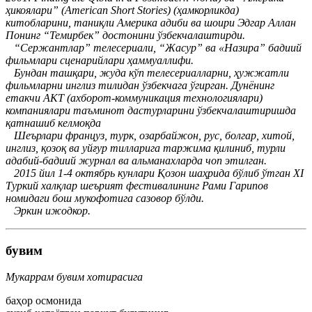
ҳикоялари” (American Short Stories) (ҳамкорликда)
китобларини, таниқли Америка адиби ва шоири Эдгар Аллан
Понинг “Темирбек” достонини ўзбекчалаштирди.
“Сержантлар” телесериали, “Жасур” ва «Назира” бадиий
фильмлари сценарийлари ҳаммуаллифи.
Бундан ташқари, жуда кўп телесериалларни, ҳужжатли
фильмларни инглиз тилидан ўзбекчага ўгирган. Дунёнинг
етакчи АКТ (ахборот-коммуникация технологиялари)
компаниялари таъминот дастурларини ўзбекчалаштиришда
қатнашиб келмоқда
Шеърлари француз, турк, озарбайжон, рус, болгар, хитой,
инглиз, қозоқ ва уйғур тилларига таржима қилиниб, турли
адабий-бадиий журнал ва альманахларда чоп этилган.
2015 йил 1-4 октябрь кунлари Қозон шаҳрида бўлиб ўтган XI
Туркий халқлар шеърият фестивалининг Рами Гарипов
номидаги бош мукофотига сазовор бўлди.
Эркин ижодкор.
бувим
Мукаррам бувим хотирасига
баҳор осмонида