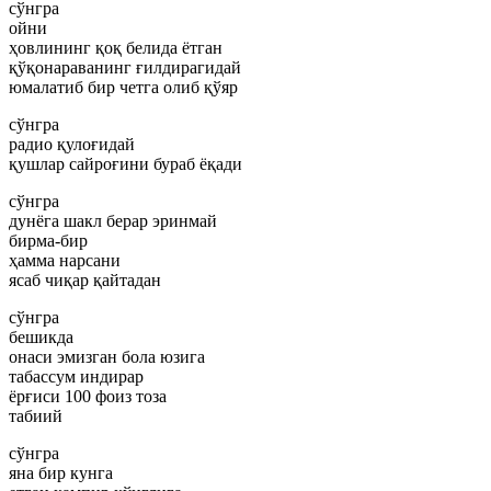
сўнгра
ойни
ҳовлининг қоқ белида ётган
қўқонараванинг ғилдирагидай
юмалатиб бир четга олиб қўяр
сўнгра
радио қулоғидай
қушлар сайроғини бураб ёқади
сўнгра
дунёга шакл берар эринмай
бирма-бир
ҳамма нарсани
ясаб чиқар қайтадан
сўнгра
бешикда
онаси эмизган бола юзига
табассум индирар
ёрғиси 100 фоиз тоза
табиий
сўнгра
яна бир кунга