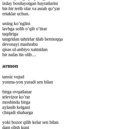
izday bosilayotgan hayratlarini
bir-bir terib olar va asrab qo’yar
ertaklar uchun.
uning ko’nglini
lavhga solib o’qib o’tirar
taqdiriga
tangridan tahrirlar tilab bermoqqa
devonayi mashrabu
qisas ul-anbiyo xatmidan
bir nafas tin olib…
armon
tansiz vujud
yonma-yon yuradi sen bilan
birga ovqatlanar
televizor ko’rar
moshinda birga
aylanib kelgani
chiqadi shaharga
yoki bozor qilib kelar sen bilan
dam olish kuni