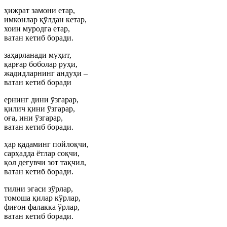
ҳижрат замони етар,
имконлар қўлдан кетар,
хоин муродга етар,
ватан кетиб боради.
заҳарланади муҳит,
қарғар боболар руҳи,
жадидларнинг андуҳи –
ватан кетиб боради
ернинг дини ўзгарар,
қилич қини ўзгарар,
оға, ини ўзгарар,
ватан кетиб боради.
ҳар қадаминг пойлоқчи,
сарҳадда ётлар соқчи,
қол дегувчи зот тақчил,
ватан кетиб боради.
тилни эгаси зўрлар,
томоша қилар кўрлар,
фиғон фалакка ўрлар,
ватан кетиб боради.