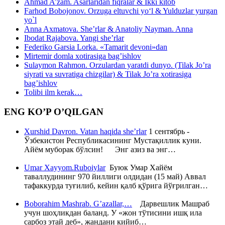
Ahmad A’zam. Asarlaridan fiqralar & Ikki kitob
Farhod Bobojonov. Orzuga eltuvchi yo‘l & Yulduzlar yurgan
yo`l
Anna Axmatova. She’rlar & Anatoliy Nayman. Anna
Ibodat Rajabova. Yangi she’rlar
Federiko Garsia Lorka. «Tamarit devoni»dan
Mirtemir domla xotirasiga bag’ishlov
Sulaymon Rahmon. Orzulardan yaratdi dunyo. (Tilak Jo’ra
siyrati va suvratiga chizgilar) & Tilak Jo’ra xotirasiga
bag’ishlov
Tolibi ilm kerak…
ENG KO’P O’QILGAN
Xurshid Davron. Vatan haqida she’rlar
1 сентябрь -
Ўзбекистон Республикасининг Мустақиллик куни.
Айём муборак бўлсин! Энг азиз ва энг…
Umar Xayyom.Ruboiylar
Буюк Умар Хайём
таваллудининг 970 йиллиги олдидан (15 май) Аввал
тафаккурда туғилиб, кейин қалб қўрига йўғрилган…
Boborahim Mashrab. G’azallar,…
Дарвешлик Машраб
учун шоҳликдан баланд. У «жон тўтисини ишқ ила
сарбоз этай деб», жандани кийиб…