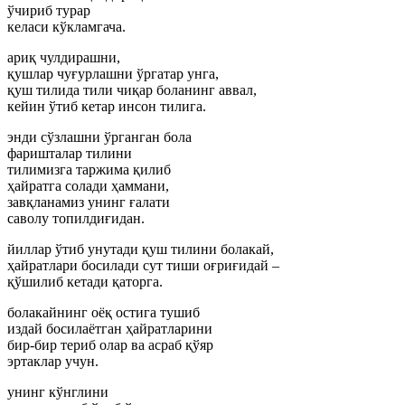
ўчириб турар
келаси кўкламгача.
ариқ чулдирашни,
қушлар чуғурлашни ўргатар унга,
қуш тилида тили чиқар боланинг аввал,
кейин ўтиб кетар инсон тилига.
энди сўзлашни ўрганган бола
фаришталар тилини
тилимизга таржима қилиб
ҳайратга солади ҳаммани,
завқланамиз унинг ғалати
саволу топилдиғидан.
йиллар ўтиб унутади қуш тилини болакай,
ҳайратлари босилади сут тиши оғриғидай –
қўшилиб кетади қаторга.
болакайнинг оёқ остига тушиб
издай босилаётган ҳайратларини
бир-бир териб олар ва асраб қўяр
эртаклар учун.
унинг кўнглини