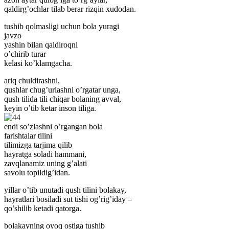
qaldirg’ochlar tilab berar rizqin xudodan.
tushib qolmasligi uchun bola yuragi
javzo
yashin bilan qaldiroqni
o’chirib turar
kelasi ko’klamgacha.
ariq chuldirashni,
qushlar chug’urlashni o’rgatar unga,
qush tilida tili chiqar bolaning avval,
keyin o’tib ketar inson tiliga.
endi so’zlashni o’rgangan bola
farishtalar tilini
tilimizga tarjima qilib
hayratga soladi hammani,
zavqlanamiz uning g’alati
savolu topildig’idan.
yillar o’tib unutadi qush tilini bolakay,
hayratlari bosiladi sut tishi og’rig’iday –
qo’shilib ketadi qatorga.
bolakayning oyoq ostiga tushib