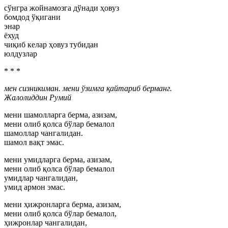
сўнгра жойнамозга дўнади ҳовуз
бомдод ўқигани
энар
ёхуд
чиқиб келар ҳовуз тубидан
юлдузлар
* * *
мен сизникиман. мени ўзимга қайтариб берманг.
Жалолиддин Румий
мени шамолларга берма, азизам,
мени олиб қолса бўлар бемалол
шамоллар чангалидан.
шамол вақт эмас.
мени умидларга берма, азизам,
мени олиб қолса бўлар бемалол
умидлар чангалидан,
умид армон эмас.
мени ҳижронларга берма, азизам,
мени олиб қолса бўлар бемалол,
ҳижронлар чангалидан,