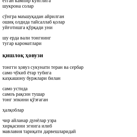
етган кампир кўнглига
шукрона солар
сўнгра маъшуқадан айрилган
ошиқ олдида тайсаллаб қолар
уйғотишга қўрқади уни
шу ерда вали тонгнинг
тугар кароматлари
қишлоқ ҳовузи
тонгги ҳовуз сукунати теран ва сербар
само чўкиб ётар тубига
каҳкашону буржлари билан
само устида
самоъ рақсин тушар
тонг эпкини қўзғаган
ҳалқоблар
чир айланар дунёлар узра
хирқасини эгнига илиб
мавлавия тариқати дарвешларидай