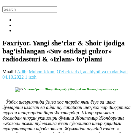
Faxriyor. Yangi she’rlar & Shoir ijodiga
bag’ishlangan «Suv ostidagi gulzor»
radiodasturi & «Izlam» to’plami
Muallif
Adib
:
Muborak kun
,
O'zbek tarixi, adabiyoti va madaniyati
04.10.2022
1 izoh
5 октябрь — Шоир Фахриёр (Фахриддин Низом) туғилган кун
Ўзбек шеъриятида ўзига хос тарзда янги ёзув ва шакл
йўлларини излаган ва айни шу сабабдан шеърхонлар диққатида
турган шоирлардан бири Фахриёрдир. Шоир куни-кеча
босмадан чиққан укашоири бўлмиш Жонтемир Жондорнинг
«Жазба» номли тўпламига ёзган сўзбошида шеър ҳақидаги
тушунчаларини ифода этган. Жумладан шундай ёзади: «…