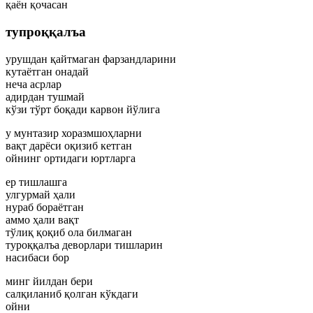
қаён қочасан
тупроққалъа
урушдан қайтмаган фарзандларини
кутаётган онадай
неча асрлар
адирдан тушмай
кўзи тўрт боқади карвон йўлига
у мунтазир хоразмшоҳларни
вақт дарёси оқизиб кетган
ойнинг ортидаги юртларга
ер тишлашга
улгурмай ҳали
нураб бораётган
аммо ҳали вақт
тўлиқ қоқиб ола билмаган
туроққалъа деворлари тишларин
насибаси бор
минг йилдан бери
салқиланиб қолган кўкдаги
ойни