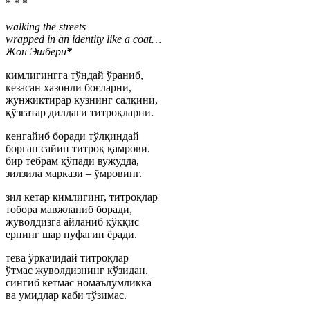
* * *
walking the streets
wrapped in an identity like a coat…
Жон Эшбери
*
кимлигингга тўндай ўраниб,
кезасан хазонли боғларни,
жунжиктирар кузнинг салқини,
қўзғатар дилдаги титроқларни.
кенгайиб боради тўлқиндай
борган сайин титроқ қамрови.
бир тебрам қўпади вужудда,
зилзила маркази – ўмровинг.
зил кетар кимлигинг, титроқлар
тобора мавжланиб боради,
жуволдизга айланиб қўққис
ернинг шар пуфагин ёради.
тева ўркачидай титроқлар
ўтмас жуволдизнинг кўзидан.
сингиб кетмас номаълумликка
ва умидлар каби тўзимас.