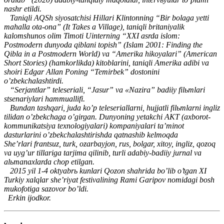
nashr etildi.
Taniqli AQSh siyosatchisi Hillari Klintonning “Bir bolaga yetti
mahalla ota-ona” (It Takes a Village), taniqli britaniyalik
kalomshunos olim Timoti Uinterning “XXI asrda islom:
Postmodern dunyoda qiblani topish” (Islam 2001: Finding the
Qibla in a Postmodern World) va “Amerika hikoyalari” (American
Short Stories) (hamkorlikda) kitoblarini, taniqli Amerika adibi va
shoiri Edgar Allan Poning “Temirbek” dostonini
o’zbekchalashtirdi.
“Serjantlar” teleseriali, “Jasur” va «Nazira” badiiy filьmlari
stsenariylari hammuallifi.
Bundan tashqari, juda ko’p teleseriallarni, hujjatli filьmlarni ingliz
tilidan o’zbekchaga o’girgan. Dunyoning yetakchi AKT (axborot-
kommunikatsiya texnologiyalari) kompaniyalari ta’minot
dasturlarini o’zbekchalashtirishda qatnashib kelmoqda
She’rlari frantsuz, turk, ozarbayjon, rus, bolgar, xitoy, ingliz, qozoq
va uyg’ur tillariga tarjima qilinib, turli adabiy-badiiy jurnal va
alьmanaxlarda chop etilgan.
2015 yil 1-4 oktyabrь kunlari Qozon shahrida bo’lib o’tgan XI
Turkiy xalqlar she’riyat festivalining Rami Garipov nomidagi bosh
mukofotiga sazovor bo’ldi.
Erkin ijodkor.