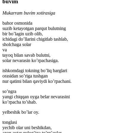
buvim
Mukarram buvim xotirasiga
bahor osmonida
suzib ketayotgan parqut bulutning
bir bo’lagin uzib olib,
ichidagi do’llarini chigitlab tashlab,
sholchaga solar
va
tayoq bilan savab bulutni,
solar nevarasin ko’rpachasiga.
ishkomdagi tokning bo’liq barglari
orasidan so’riga tushgan
nur qatimi bilan qaviydi ko’rpachani.
so’ngra
yangi chiqqan oyga belar nevarasini
ko’rpacha to’shab.
yelbeshik bo’lar oy.
tonglasi
yechib olar uni beshikdan,
azon aytar qulog’iga to’rg’aylar,