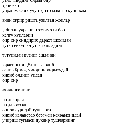
узиб чиқдинг бирма-бир
эринмай
учрашмаслик учун ҳатто маҳшар куни ҳам
энди оғрир ришта узилган жойлар
у билан учрашиш эҳтимоли бор
келгу кунларин
бир-бир синдириб дарахт шохидай
тутаб ёнаётган ўтга ташладинг
тутунидан кўзинг ёшланди
юрагингни қўлингга олиб
сени кўрмоқ умидини қирмочдай
қириб олдинг ундан
бир-бир
ачиди жонинг
на деворли
на дарвозали
оппоқ сурпдай тушларга
кириб келаверар бергман қаҳрамонидай
ўчириш тугмаси йўқдир тушларнинг