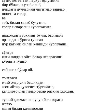
сузиб кетаётган парқут булутнинг
бир бўлагин узиб олиб,
ичидаги дўлларини чигитлаб ташлаб,
шолчага солар
ва
таёқ билан саваб булутни,
солар неварасин кўрпачасига.
ишкомдаги токнинг бўлиқ барглари
орасидан сўрига тушган
нур қатими билан қавийди кўрпачани.
сўнгра
янги чиққан ойга белар неварасини
кўрпача тўшаб.
елбешик бўлар ой.
тонгласи
ечиб олар уни бешикдан,
азон айтар қулоғига тўрғайлар,
қалдирғочлар тилаб берар ризқин худодан.
тушиб қолмаслиги учун бола юраги
жавзо
яшин билан қалдироқни