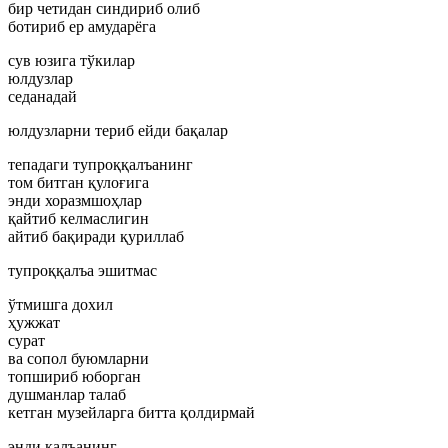
бир четидан синдириб олиб
ботириб ер амударёга
сув юзига тўкилар
юлдузлар
седанадай
юлдузларни териб ейди бақалар
тепадаги тупроққалъанинг
том битган қулоғига
энди хоразмшоҳлар
қайтиб келмаслигин
айтиб бақиради қуриллаб
тупроққалъа эшитмас
ўтмишга дохил
ҳужжат
сурат
ва сопол буюмларни
топшириб юборган
душманлар талаб
кетган музейларга битта қолдирмай
энди қалъанинг