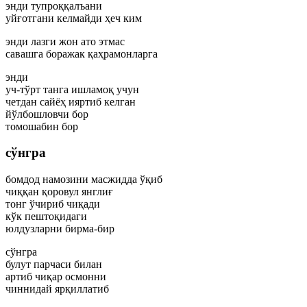
энди тупроққалъани
уйғотгани келмайди ҳеч ким
энди лазги жон ато этмас
савашга боражак қаҳрамонларга
энди
уч-тўрт танга ишламоқ учун
четдан сайёҳ ияртиб келган
йўлбошловчи бор
томошабин бор
сўнгра
бомдод намозини масжидда ўқиб
чиққан қоровул янглиғ
тонг ўчириб чиқади
кўк пештоқидаги
юлдузларни бирма-бир
сўнгра
булут парчаси билан
артиб чиқар осмонни
чиннидай ярқиллатиб