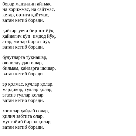
борар манзилин айтмас,
на хорижмас, на сайтмас,
кетар, ортига қайтмас,
ватан кетиб боради.
қайтаргувчи бир зот йўқ,
ҳайдагич кўп, имдод йўқ,
атар, минар бир от йўқ
ватан кетиб боради.
булутларга тўқнашар,
ою юлдуздан ошар,
билмам, қайларга шошар,
ватан кетиб боради
эр қолмас, қуллар қолар,
мардикор, туллар қолар,
эгасиз гуллар қолар,
ватан кетиб боради.
хоинлар ҳайдаб солар,
қилич забтига олар,
мунғайиб бир эл қолар,
ватан кетиб боради.