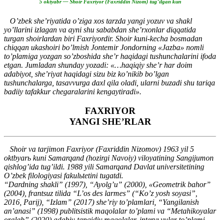
5 oktyabr — Shoir Faxriyor (Faxriddin Nizom) tug’ilgan kun
O’zbek she’riyatida o’ziga xos tarzda yangi yozuv va shakl
yo’llarini izlagan va ayni shu sababdan she’rxonlar diqqatida
turgan shoirlardan biri Faxriyordir. Shoir kuni-kecha bosmadan
chiqqan ukashoiri bo’lmish Jontemir Jondorning «Jazba» nomli
to’plamiga yozgan so’zboshida she’r haqidagi tushunchalarini ifoda
etgan. Jumladan shunday yozadi: «…haqiqiy she’r har doim
adabiyot, she’riyat haqidagi sizu biz ko’nikib bo’lgan
tushunchalarga, tasavvurga daxl qila oladi, ularni buzadi shu tariqa
badiiy tafakkur chegaralarini kengaytiradi».
FAXRIYOR
YANGI SHE’RLAR
Shoir va tarjimon Faxriyor (Faxriddin Nizomov) 1963 yil 5
oktbyarь kuni Samarqand (hozirgi Navoiy) viloyatining Sangijumon
qishlog’ida tug’ildi. 1988 yili Samarqand Davlat universitetining
O’zbek filologiyasi fakulьtetini tugatdi.
“Dardning shakli” (1997), “Ayolg’u” (2000), «Geometrik bahor”
(2004), frantsuz tilida “L’os des larmes” (“Ko’z yosh soyasi”,
2016, Parij), “Izlam” (2017) she’riy to’plamlari, “Yangilanish
an’anasi” (1998) publitsistik maqolalar to’plami va “Metahikoyalar
oralab” (2020) adabiy-tanqidiy maqolalar, intervьyular to’plami