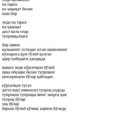
на тарих
на ҳақиқат билан
иши бор
энди на тарих
на ҳақиқат
дахл қила олар
тупроққалъага
бир замон
қалъанинг устидан эсган шамолнинг
кўзларига қум тўлиб қолган
адир пойидаги ҳандақда
шамол энди кўрсичқон бўлиб
орқа оёқлари билан тупроқни
шопирмоқчи бўлар қайтадан
кўрсичқон тугул
ҳатто вақт имконсиз тупроқ олдида
тупроқни тупроққа минг эвирса ҳам
тупроқ бўлар
хок бўлар
бархан бўлиб кўчмас карвон йўлида