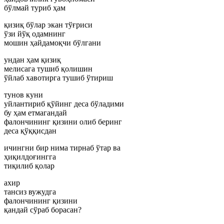
бўлмай туриб ҳам
қизиқ бўлар экан тўғриси
ўзи йўқ одамнинг
мошин ҳайдамоқчи бўлгани
ундан ҳам қизиқ
мелисага тушиб қолишин
ўйлаб хавотирга тушиб ўтириш
тунов куни
уйлантириб қўйинг деса бўладими
бу ҳам етмагандай
фалончининг қизини олиб беринг
деса қўққисдан
ичингни бир нима тирнаб ўтар ва
ҳиқилдоғингга
тиқилиб қолар
ахир
тансиз вужудга
фалончининг қизини
қандай сўраб борасан?