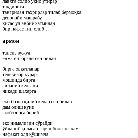
лавҳга солиб ўқиб ўтирар
тақдирига
тангридан таҳрирлар тилаб бермоққа
девонайи машрабу
қисас ул-анбиё хатмидан
бир нафас тин олиб…
армон
тансиз вужуд
ёнма-ён юради сен билан
бирга овқатланар
телевизор кўрар
мошинда бирга
айланиб келгани
чиқади шаҳарга
ёки бозор қилиб келар сен билан
дам олиш куни
экобозорга бориб
эко нималигин сўрайди
ўйланиб қоласан гарчи билсанг ҳам
нафақат олд қўшимча