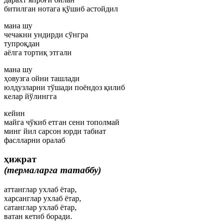
битилган нотага қўшиб астойдил
мана шу
чечакни ундирди сўнгра
тупроқдан
аёлга тортиқ этгали
мана шу
ҳовузга ойни ташлади
юлдузларни тўшади поёндоз қилиб
келар йўлингга
кейин
майга чўкиб етган сени тополмай
минг йил сарсон юрди табиат
фаслларни оралаб
ҳижрат
(термаларга татаббу)
аттанглар ухлаб ётар,
харсанглар ухлаб ётар,
сатанглар ухлаб ётар,
ватан кетиб боради.