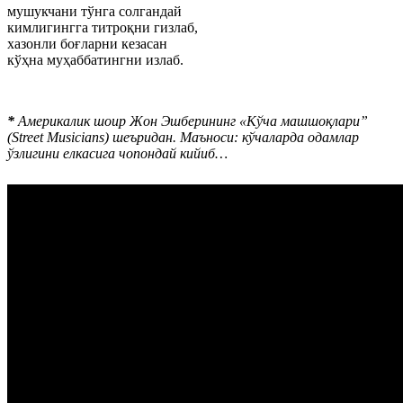
мушукчани тўнга солгандай
кимлигингга титроқни гизлаб,
хазонли боғларни кезасан
кўҳна муҳаббатингни излаб.
*
Америкалик шоир Жон Эшберининг «Кўча машшоқлари”
(Street Musicians) шеъридан. Маъноси: кўчаларда одамлар
ўзлигини елкасига чопондай кийиб…