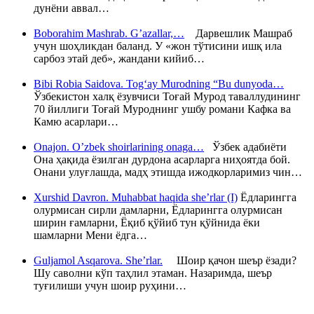
дунёни аввал…
Boborahim Mashrab. G’azallar,…
Дарвешлик Машраб
учун шоҳликдан баланд. У «жон тўтисини ишқ ила
сарбоз этай деб», жандани кийиб…
Bibi Robia Saidova. Tog‘ay Murodning “Bu dunyoda…
Ўзбекистон халқ ёзувчиси Тоғай Мурод таваллудининг
70 йиллиги Тоғай Муроднинг ушбу романи Кафка ва
Камю асарлари…
Onajon. O’zbek shoirlarining onaga…
Ўзбек адабиёти
Она ҳақида ёзилган дурдона асарларга ниҳоятда бой.
Онани улуғлашда, мадҳ этишда ижодкорларимиз чин…
Xurshid Davron. Muhabbat haqida she’rlar (I)
Ёдларингга
олурмисан сирли дамларни, Ёдларингга олурмисан
ширин ғамларни, Ёқиб қўйиб тун қўйнида ёки
шамларни Мени ёдга…
Guljamol Asqarova. She’rlar.
Шоир қачон шеър ёзади?
Шу саволни кўп таҳлил этаман. Назаримда, шеър
туғилиши учун шоир руҳини…