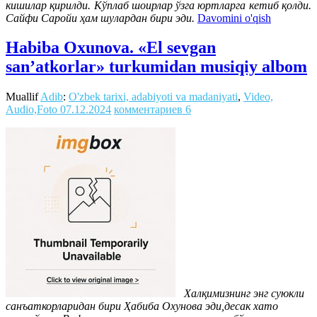
кишилар қирилди. Кўплаб шоирлар ўзга юртларга кетиб қолди.
Сайфи Саройи ҳам шулардан бири эди.
Davomini o'qish
Habiba Oxunova. «El sevgan
san’atkorlar» turkumidan musiqiy albom
Muallif
Adib
:
O'zbek tarixi, adabiyoti va madaniyati
,
Video,
Audio,Foto
07.12.2024
комментариев 6
Халқимизнинг энг суюкли
санъаткорларидан бири Ҳабиба Охунова эди,десак хато