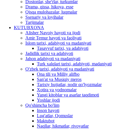
Dostonlar, she'rlar, turkumlar
Drama, qissa, hikoya, esse
Qisqa mulohazalar, luqmalar
Ssenariy va loyihalar
Tarjimalar
KUTUBXONA
Alisher Navoiy hayoti va ijodi
Amir Temur hayoti va faoliyati
Islom tarixi, adabiyoti va madaniyati
Tasavvuf tarixi, va adabiyoti
Jadidlik tarixi va adabiyoti
Jahon adabiyoti va madaniyati
Turk xalqlari tarixi, adabiyoti, madaniyati
O'zbek tarixi, adabiyoti va madaniyati
Ona tili va Milliy alifbo
San'at va Musiqiy meros
Tarixiy hujjatlar, nodir qo'lyozmalar
Xotira va yodnomalar
Yangi kitoblar va asarlar taqdimoti
Yoshlar ijodi
Qo'shimcha bo'lim
Inson hayoti
Lug'atlar, Qomuslar
Maktubot
Naqllar, hikmatlar, rivoyatlar