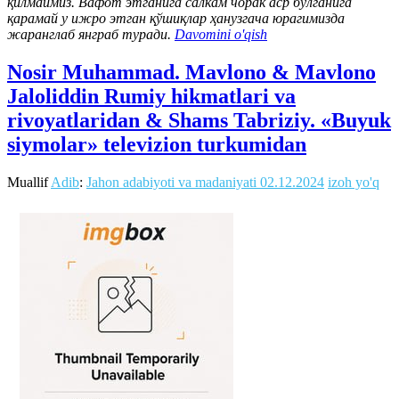
қилмаймиз. Вафот этганига салкам чорак аср бўлганига
қарамай у ижро этган қўшиқлар ҳанузгача юрагимизда
жаранглаб янграб туради.
Davomini o'qish
Nosir Muhammad. Mavlono & Mavlono
Jaloliddin Rumiy hikmatlari va
rivoyatlaridan & Shams Tabriziy. «Buyuk
siymolar» televizion turkumidan
Muallif
Adib
:
Jahon adabiyoti va madaniyati
02.12.2024
izoh yo'q