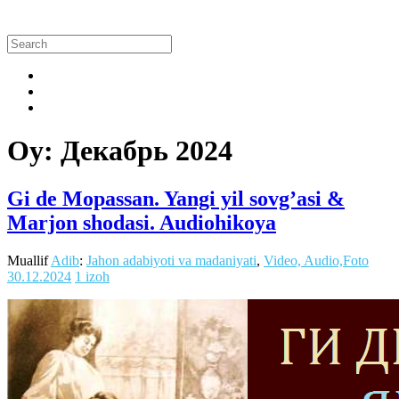
Oy:
Декабрь 2024
Gi de Mopassan. Yangi yil sovg’asi &
Marjon shodasi. Audiohikoya
Muallif
Adib
:
Jahon adabiyoti va madaniyati
,
Video, Audio,Foto
30.12.2024
1 izoh