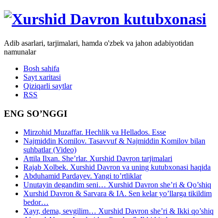
Adib asarlari, tarjimalari, hamda o'zbek va jahon adabiyotidan
namunalar
Bosh sahifa
Sayt xaritasi
Qiziqarli saytlar
RSS
ENG SO’NGGI
Mirzohid Muzaffar. Hechlik va Hellados. Esse
Najmiddin Komilov. Tasavvuf & Najmiddin Komilov bilan
suhbatlar (Video)
Attila Ilxan. She’rlar. Xurshid Davron tarjimalari
Rajab Xolbek. Xurshid Davron va uning kutubxonasi haqida
Abduhamid Pardayev. Yangi to’rtliklar
Unutayin degandim seni… Xurshid Davron she’ri & Qo’shiq
Xurshid Davron & Sarvara & IA. Sen kelar yo’llarga tikildim
bedor…
Xayr, dema, sevgilim… Xurshid Davron she’ri & Ikki qo’shiq