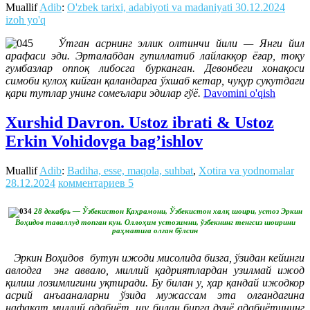
Muallif
Adib
:
O'zbek tarixi, adabiyoti va madaniyati
30.12.2024
izoh yo'q
Ўтган асрнинг эллик олтинчи йили — Янги йил
арафаси эди. Эрталабдан гупиллатиб лайлакқор ёғар, тоқу
гумбазлар оппоқ либосга бурканган. Девонбеги хонақоси
симоби кулоҳ кийган қаландарга ўхшаб кетар, чуқур сукутдаги
қари тутлар унинг сомеълари эдилар гўё.
Davomini o'qish
Xurshid Davron. Ustoz ibrati & Ustoz
Erkin Vohidovga bag’ishlov
Muallif
Adib
:
Badiha, esse, maqola, suhbat
,
Xotira va yodnomalar
28.12.2024
комментариев 5
28 декабрь — Ўзбекистон Қаҳрамони, Ўзбекистон халқ шоири, устоз Эркин
Воҳидов таваллуд топган кун. Оллоҳим устозимни, ўзбекнинг тенгсиз шоирини
раҳматига олган бўлсин
Эркин Воҳидов бутун ижоди мисолида бизга, ўзидан кейинги
авлодга энг аввало, миллий қадриятлардан узилмай ижод
қилиш лозимлигини уқтиради. Бу билан у, ҳар қандай ижодкор
асрий анъааналарни ўзида мужассам эта олгандагина
нафақат миллий адабиёт, шу билан бирга дунё адабиётининг