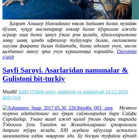
Ҳазрат Алишер Навоийнинг юксак бадиият билан музайян
бўлган, чуқур инсонпарвар ғоялар билан йўғрилган ижоди
асрлар оша бизни ҳануз ўзига ром қилади, кўнгилларимизни
завқу шавқ ҳамда ифтихор туйғулари билан, онгимизнпи
эзгулик фикрати билан бойитади, бизни адолат учун, инсон
қалбининг мангу эрки учун курашмоққа чорлайди.
Davomini
o'qish
Sayfi Saroyi. Asarlaridan namunalar &
Gulistoni bit-turkiy
Muallif
Adib
:
O'zbek tarixi, adabiyoti va madaniyati
14.12.2024
izoh yo'q
Мумтоз
туркча адабиётнинг энг ёрқин сиймоларидан бири Сайфи
Саройидир. Унинг яшаб ижод қилиб ўтган даври тарихда
Ўзбекхон ўғли Тинибек ва Жонибекларнинг ҳукмронлиги
даврига тўғри келади. ХIII асрдаги мўғуллар истилоси
мамлакатни издан чиқарган эди. Бу босқин туфайли кўплаб