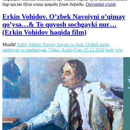
бир қисми бўла олиш ҳақида ўгит беради.
Davomini o'qish
Erkin Vohidov. O’zbek Navoiyni o’qimay
qo’ysa…& To quyosh sochgayki nur…
(Erkin Vohidov haqida film)
Muallif
Adib
:
Alisher Navoiy hayoti va ijodi
,
O'zbek tarixi,
adabiyoti va madaniyati
,
Video, Audio,Foto
25.12.2024
izoh yo'q