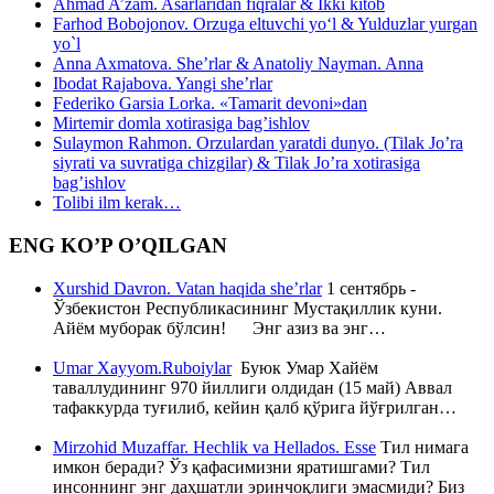
Ahmad A’zam. Asarlaridan fiqralar & Ikki kitob
Farhod Bobojonov. Orzuga eltuvchi yo‘l & Yulduzlar yurgan
yo`l
Anna Axmatova. She’rlar & Anatoliy Nayman. Anna
Ibodat Rajabova. Yangi she’rlar
Federiko Garsia Lorka. «Tamarit devoni»dan
Mirtemir domla xotirasiga bag’ishlov
Sulaymon Rahmon. Orzulardan yaratdi dunyo. (Tilak Jo’ra
siyrati va suvratiga chizgilar) & Tilak Jo’ra xotirasiga
bag’ishlov
Tolibi ilm kerak…
ENG KO’P O’QILGAN
Xurshid Davron. Vatan haqida she’rlar
1 сентябрь -
Ўзбекистон Республикасининг Мустақиллик куни.
Айём муборак бўлсин! Энг азиз ва энг…
Umar Xayyom.Ruboiylar
Буюк Умар Хайём
таваллудининг 970 йиллиги олдидан (15 май) Аввал
тафаккурда туғилиб, кейин қалб қўрига йўғрилган…
Mirzohid Muzaffar. Hechlik va Hellados. Esse
Тил нимага
имкон беради? Ўз қафасимизни яратишгами? Тил
инсоннинг энг даҳшатли эринчоқлиги эмасмиди? Биз