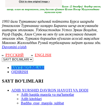
Бугун (2 декабрь) беғубор инсон,
шоир, олим ва таржимон, узоқ йиллик қўшним бўлган Носир Муҳаммаднинг
туғилган куни
1993 йили Туркиянинг қадимий пойтахти Бурса шаҳрида
ўтказилган Туркчанинг халқаро Биринчи шеър анжуманида
иштирок этганман. Ўзбекистондан Устоз Эркин Воҳидов,
Рауф Парфи, Азим Суюн ва мен бу илк анжуманга даъват
этилган эдик. Туркияга боришдан кўзлаган асосий мақсадим
Мавлоно Жалолиддин Румий турбаларини зиёрат қилиш эди.
Davomini o'qish
РУССКИЙ
ENGLISH
SAYT BO'LIMLARI
QIDIRISH
SAYT BO’LIMLARI
ADIB XURSHID DAVRON HAYOTI VA IJODI
Adib haqida maqola va ma'lumotlar
Adib kitoblari
Badiha, esse, maqola, suhbat