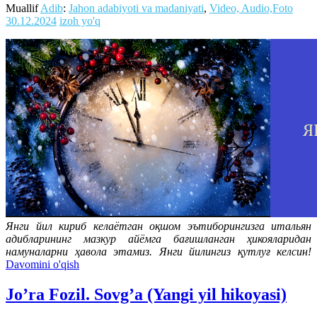
Muallif
Adib
:
Jahon adabiyoti va madaniyati
,
Video, Audio,Foto
30.12.2024
izoh yo'q
Янги йил кириб келаётган оқшом эътиборингизга итальян
адибларининг мазкур айёмга бағишланган ҳикояларидан
намуналарни ҳавола этамиз. Янги йилингиз қутлуғ келсин!
Davomini o'qish
Jo’ra Fozil. Sovg’a (Yangi yil hikoyasi)