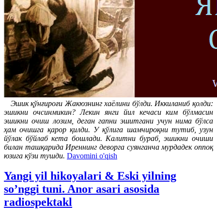
Эшик қўнғироғи Жакюзнинг хаёлини бўлди. Иккиланиб қолди:
эшикни очсинмикин? Лекин янги йил кечаси ким бўлмасин
эшикни очиш лозим, деган гапни эшитгани учун нима бўлса
ҳам очишга қарор қилди. У қўлига шамчироқни тутиб, узун
йўлак бўйлаб кета бошлади. Калитни бураб, эшикни очиши
билан ташқарида Иреннинг деворга суянганча мурдадек оппоқ
юзига кўзи тушди.
Davomini o'qish
Yangi yil hikoyalari & Eski yilning
so’nggi tuni. Anor asari asosida
radiospektakl