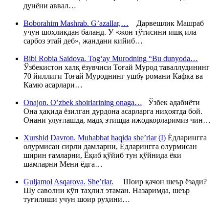
дунёни аввал…
Boborahim Mashrab. G’azallar,…
Дарвешлик Машраб
учун шоҳликдан баланд. У «жон тўтисини ишқ ила
сарбоз этай деб», жандани кийиб…
Bibi Robia Saidova. Tog‘ay Murodning “Bu dunyoda…
Ўзбекистон халқ ёзувчиси Тоғай Мурод таваллудининг
70 йиллиги Тоғай Муроднинг ушбу романи Кафка ва
Камю асарлари…
Onajon. O’zbek shoirlarining onaga…
Ўзбек адабиёти
Она ҳақида ёзилган дурдона асарларга ниҳоятда бой.
Онани улуғлашда, мадҳ этишда ижодкорларимиз чин…
Xurshid Davron. Muhabbat haqida she’rlar (I)
Ёдларингга
олурмисан сирли дамларни, Ёдларингга олурмисан
ширин ғамларни, Ёқиб қўйиб тун қўйнида ёки
шамларни Мени ёдга…
Guljamol Asqarova. She’rlar.
Шоир қачон шеър ёзади?
Шу саволни кўп таҳлил этаман. Назаримда, шеър
туғилиши учун шоир руҳини…