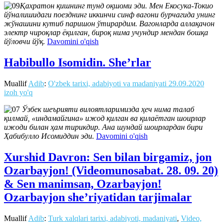
Қахратон қишнинг тунд оқшоми эди. Мен Екосука-Токио
йўналишидаги поезднинг иккинчи синф вагони бурчагида унинг
жўнашини кутиб паришон ўтирардим. Вагонларда аллақачон
электр чироқлар ёқилган, бироқ нима учундир мендан бошқа
йўловчи йўқ.
Davomini o'qish
Habibullo Isomidin. She’rlar
Muallif
Adib
:
O'zbek tarixi, adabiyoti va madaniyati
29.09.2020
izoh yo'q
Ўзбек шеърияти вилоятларимизда ҳеч нима талаб
қилмай, «индамайгина» ижод қилган ва қилаётган шоирлар
ижоди билан ҳам тирикдир. Ана шундай шоирлардан бири
Ҳабибулло Исомиддин эди.
Davomini o'qish
Xurshid Davron: Sen bilan birgamiz, jon
Ozarbayjon! (Videomunosabat. 28. 09. 20)
& Sen manimsan, Ozarbayjon!
Ozarbayjon she’riyatidan tarjimalar
Muallif
Adib
:
Turk xalqlari tarixi, adabiyoti, madaniyati
,
Video,