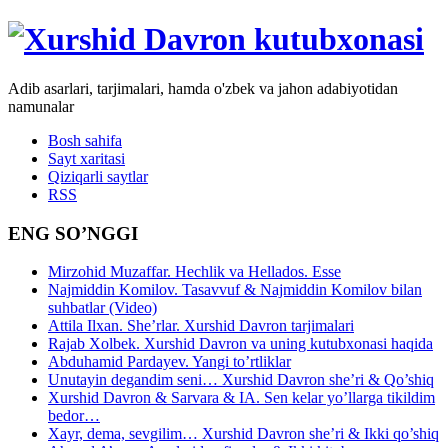
Adib asarlari, tarjimalari, hamda o'zbek va jahon adabiyotidan
namunalar
Bosh sahifa
Sayt xaritasi
Qiziqarli saytlar
RSS
ENG SO’NGGI
Mirzohid Muzaffar. Hechlik va Hellados. Esse
Najmiddin Komilov. Tasavvuf & Najmiddin Komilov bilan
suhbatlar (Video)
Attila Ilxan. She’rlar. Xurshid Davron tarjimalari
Rajab Xolbek. Xurshid Davron va uning kutubxonasi haqida
Abduhamid Pardayev. Yangi to’rtliklar
Unutayin degandim seni… Xurshid Davron she’ri & Qo’shiq
Xurshid Davron & Sarvara & IA. Sen kelar yo’llarga tikildim
bedor…
Xayr, dema, sevgilim… Xurshid Davron she’ri & Ikki qo’shiq