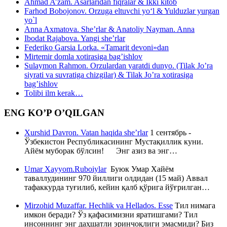
Ahmad A’zam. Asarlaridan fiqralar & Ikki kitob
Farhod Bobojonov. Orzuga eltuvchi yo‘l & Yulduzlar yurgan
yo`l
Anna Axmatova. She’rlar & Anatoliy Nayman. Anna
Ibodat Rajabova. Yangi she’rlar
Federiko Garsia Lorka. «Tamarit devoni»dan
Mirtemir domla xotirasiga bag’ishlov
Sulaymon Rahmon. Orzulardan yaratdi dunyo. (Tilak Jo’ra
siyrati va suvratiga chizgilar) & Tilak Jo’ra xotirasiga
bag’ishlov
Tolibi ilm kerak…
ENG KO’P O’QILGAN
Xurshid Davron. Vatan haqida she’rlar
1 сентябрь -
Ўзбекистон Республикасининг Мустақиллик куни.
Айём муборак бўлсин! Энг азиз ва энг…
Umar Xayyom.Ruboiylar
Буюк Умар Хайём
таваллудининг 970 йиллиги олдидан (15 май) Аввал
тафаккурда туғилиб, кейин қалб қўрига йўғрилган…
Mirzohid Muzaffar. Hechlik va Hellados. Esse
Тил нимага
имкон беради? Ўз қафасимизни яратишгами? Тил
инсоннинг энг даҳшатли эринчоқлиги эмасмиди? Биз