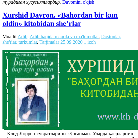
турадиган хусусиятлардир.
Davomini o'qish
Xurshid Davron. «Bahordan bir kun
oldin» kitobidan she’rlar
Muallif
Adib
:
Adib haqida maqola va ma'lumotlar
,
Dostonlar,
she'rlar, turkumlar
,
Tarjimalar
25.09.2020
1 izoh
Клод Лоррен сувратларини кўрганман. Уларда қасрларнинг