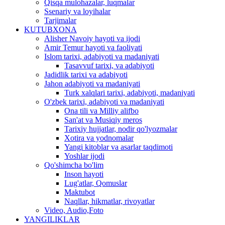
Qisqa mulohazalar, luqmalar
Ssenariy va loyihalar
Tarjimalar
KUTUBXONA
Alisher Navoiy hayoti va ijodi
Amir Temur hayoti va faoliyati
Islom tarixi, adabiyoti va madaniyati
Tasavvuf tarixi, va adabiyoti
Jadidlik tarixi va adabiyoti
Jahon adabiyoti va madaniyati
Turk xalqlari tarixi, adabiyoti, madaniyati
O'zbek tarixi, adabiyoti va madaniyati
Ona tili va Milliy alifbo
San'at va Musiqiy meros
Tarixiy hujjatlar, nodir qo'lyozmalar
Xotira va yodnomalar
Yangi kitoblar va asarlar taqdimoti
Yoshlar ijodi
Qo'shimcha bo'lim
Inson hayoti
Lug'atlar, Qomuslar
Maktubot
Naqllar, hikmatlar, rivoyatlar
Video, Audio,Foto
YANGILIKLAR