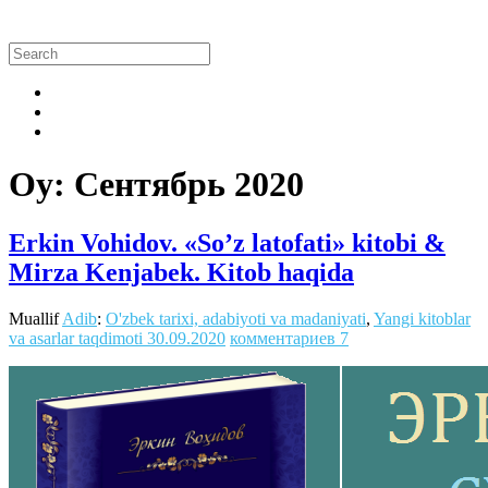
Oy:
Сентябрь 2020
Erkin Vohidov. «So’z latofati» kitobi &
Mirza Kenjabek. Kitob haqida
Muallif
Adib
:
O'zbek tarixi, adabiyoti va madaniyati
,
Yangi kitoblar
va asarlar taqdimoti
30.09.2020
комментариев 7