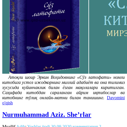
Атоқли шоир Эркин Воҳидовнинг «Сўз латофати» номли
китобига устоз ижодкорнинг миллий адабиёт ва она тилимиз
хусусида куйинчаклик билан ёзган мақолалари киритилган.
Саҳифада китобдан сараланган айрим иқтибослар ва
китобнинг тўлиқ онлайн-матни билан танишинг.
Davomini
o'qish
Nurmuhammad Аziz. Sheʼrlar
Muallif
Adib
:
Yoshlar ijodi
30.09.2020
комментария 2