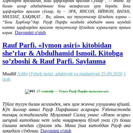
Ҳарбларда яраланган, Бош ҳарфлардан яралган Сўзлар”, — дейди. Бу
билан шоир адабиётнинг бош вазифасига урғу беради. Бош
ҳарфлардан яралган сўзлар, бу – ЭРК, ИНСОН, ИЙМОН, ВАТАН,
МИЛЛАТ, ҲАҚИҚАТ… Ва, айнан, шу тушунчалар йўлидаги кураш –
“Бош Ҳарблар”дир. Рауф Парфи наздида адабиёт мана шундай
катта ҳарфлардан яралган тушунчалар йўлидаги курашларга яраши
Davomini o'qish
керак.
Rauf Parfi. «Iymon asiri» kitobidan
she’rlar & Abdulhamid Ismoil. Kitobga
so’zboshi & Rauf Parfi. Saylanma
Muallif
Adib
:
O'zbek tarixi, adabiyoti va madaniyati
25.09.2020
1
izoh
27 сентябр — Устоз Рауф Парфи туғилган кун
Тўйга тугун билан келгандек, мен ҳам жичча улушимни қўшай.
Кўп йиллар аввал Рауф Парфининг асарлари Ўзбекистонда
таъқиқ остидалигида Муҳаммад Салиҳ унинг «Имон асири»
шеърий китобини чет элда чиқармоқчи бўлиб унга сўз боши
ёзишни мендан сўраган эди. Мана ўша китобдан Рауф ака
ҳақидаги сўзбоши.
Davomini o'qish