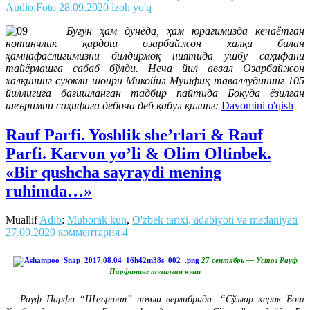
Audio,Foto
28.09.2020
izoh yo'q
Бугун ҳам дунёда, ҳам юрагимизда кечаётган
нотинчлик қардош озарбайжон халқи билан
ҳамнафаслигимизни билдирмоқ ниятида ушбу саҳифани
тайёрлашга сабаб бўлди. Неча йил аввал Озарбайжон
халқининг суюкли шоири Микойил Мушфиқ таваллудининг 105
йиллигига бағишланган тадбир пайтида Бокуда ёзилган
шеъримни саҳифага дебоча деб қабул қилинг:
Davomini o'qish
Rauf Parfi. Yoshlik she’rlari & Rauf
Parfi. Karvon yo’li & Olim Oltinbek.
«Bir qushcha sayraydi mening
ruhimda…»
Muallif
Adib
:
Muborak kun
,
O'zbek tarixi, adabiyoti va madaniyati
27.09.2020
комментария 4
27 сентябрь — Устоз Рауф
Парфининг туғилган куни
Рауф Парфи “Шеърият” номли верлибрида: “Сўзлар керак Бош