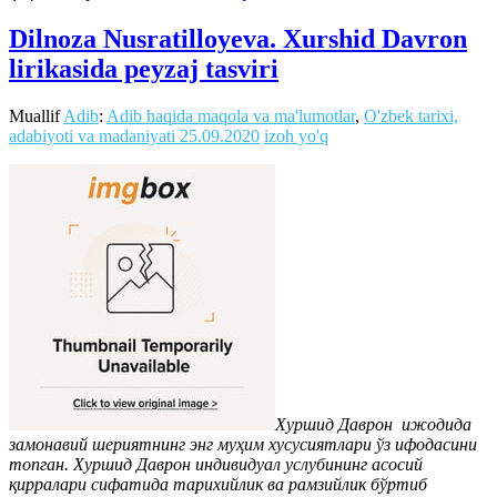
Dilnoza Nusratilloyeva. Xurshid Davron
lirikasida peyzaj tasviri
Muallif
Adib
:
Adib haqida maqola va ma'lumotlar
,
O'zbek tarixi,
adabiyoti va madaniyati
25.09.2020
izoh yo'q
Хуршид Даврон ижодида
замонавий шериятнинг энг муҳим хусусиятлари ўз ифодасини
топган. Хуршид Даврон индивидуал услубининг асосий
қирралари сифатида тарихийлик ва рамзийлик бўртиб