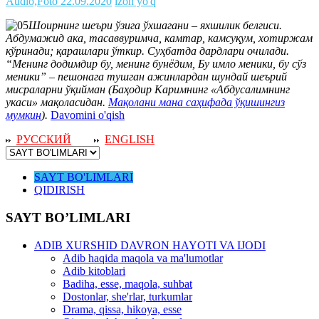
Audio,Foto
22.09.2020
izoh yo'q
Шоирнинг шеъри ўзига ўхшагани – яхшилик белгиси.
Абдумажид ака, тасаввуримча, камтар, камсуқум, хотиржам
кўринади; қарашлари ўткир. Суҳбатда дардлари очилади.
“Менинг додимдир бу, менинг бунёдим, Бу имло меники, бу сўз
меники” – пешонага тушган ажинлардан шундай шеърий
мисраларни ўқийман (Баҳодир Каримнинг «Абдусалимнинг
укаси» мақоласидан.
Мақолани мана саҳифада ўқишингиз
мумкин
).
Davomini o'qish
РУССКИЙ
ENGLISH
SAYT BO'LIMLARI
QIDIRISH
SAYT BO’LIMLARI
ADIB XURSHID DAVRON HAYOTI VA IJODI
Adib haqida maqola va ma'lumotlar
Adib kitoblari
Badiha, esse, maqola, suhbat
Dostonlar, she'rlar, turkumlar
Drama, qissa, hikoya, esse