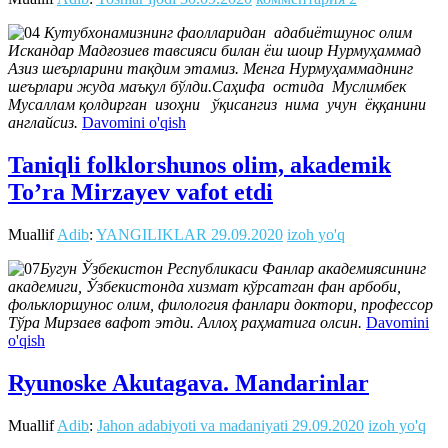
Кутубхонамизнинг фаолларидан адабиётшунос олим
Искандар Мадғозиев тавсияси билан ёш шоир Нурмуҳаммад
Азиз шеърларини тақдим этамиз. Менга Нурмуҳаммаднинг
шеърлари жуда маъқул бўлди.Саҳифа остида Муслимбек
Мусаллам қолдирган изоҳни ўқисангиз нима учун ёққанини
англайсиз.
Davomini o'qish
Taniqli folklorshunos olim, akademik
To’ra Mirzayev vafot etdi
Muallif
Adib
:
YANGILIKLAR
29.09.2020
izoh yo'q
Бугун Ўзбекистон Республикаси Фанлар академиясининг
академиги, Ўзбекистонда хизмат кўрсатган фан арбоби,
фольклоршунос олим, филология фанлари доктори, профессор
Тўра Мирзаев вафот этди. Аллоҳ раҳматига олсин.
Davomini
o'qish
Ryunoske Akutagava. Mandarinlar
Muallif
Adib
:
Jahon adabiyoti va madaniyati
29.09.2020
izoh yo'q