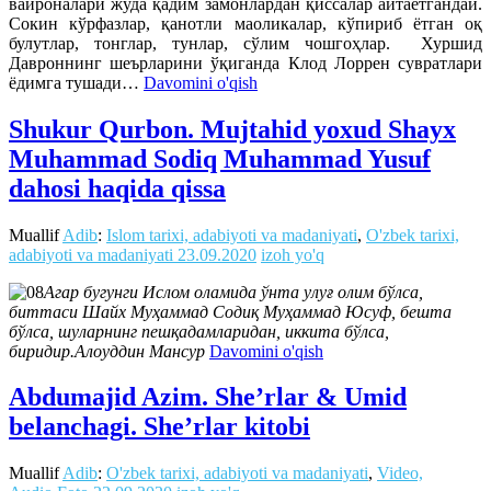
вайроналари жуда қадим замонлардан қиссалар айтаётгандай.
Сокин кўрфазлар, қанотли маоликалар, кўпириб ётган оқ
булутлар, тонглар, тунлар, сўлим чошгоҳлар. Хуршид
Давроннинг шеърларини ўқиганда Клод Лоррен сувратлари
ёдимга тушади…
Davomini o'qish
Shukur Qurbon. Mujtahid yoxud Shayx
Muhammad Sodiq Muhammad Yusuf
dahosi haqida qissa
Muallif
Adib
:
Islom tarixi, adabiyoti va madaniyati
,
O'zbek tarixi,
adabiyoti va madaniyati
23.09.2020
izoh yo'q
Агар бугунги Ислом оламида ўнта улуғ олим бўлса,
биттаси Шайх Муҳаммад Содиқ Муҳаммад Юсуф, бешта
бўлса, шуларнинг пешқадамларидан, иккита бўлса,
биридир.Алоуддин Мансур
Davomini o'qish
Abdumajid Azim. She’rlar & Umid
belanchagi. She’rlar kitobi
Muallif
Adib
:
O'zbek tarixi, adabiyoti va madaniyati
,
Video,