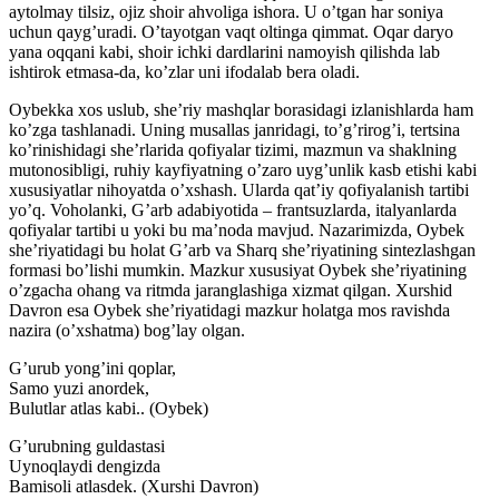
aytolmay tilsiz, ojiz shoir ahvoliga ishora. U oʼtgan har soniya
uchun qaygʼuradi. Oʼtayotgan vaqt oltinga qimmat. Oqar daryo
yana oqqani kabi, shoir ichki dardlarini namoyish qilishda lab
ishtirok etmasa-da, koʼzlar uni ifodalab bera oladi.
Oybekka xos uslub, sheʼriy mashqlar borasidagi izlanishlarda ham
koʼzga tashlanadi. Uning musallas janridagi, toʼgʼrirogʼi, tertsina
koʼrinishidagi sheʼrlarida qofiyalar tizimi, mazmun va shaklning
mutonosibligi, ruhiy kayfiyatning oʼzaro uygʼunlik kasb etishi kabi
xususiyatlar nihoyatda oʼxshash. Ularda qatʼiy qofiyalanish tartibi
yoʼq. Voholanki, Gʼarb adabiyotida – frantsuzlarda, italyanlarda
qofiyalar tartibi u yoki bu maʼnoda mavjud. Nazarimizda, Oybek
sheʼriyatidagi bu holat Gʼarb va Sharq sheʼriyatining sintezlashgan
formasi boʼlishi mumkin. Mazkur xususiyat Oybek sheʼriyatining
oʼzgacha ohang va ritmda jaranglashiga xizmat qilgan. Xurshid
Davron esa Oybek sheʼriyatidagi mazkur holatga mos ravishda
nazira (oʼxshatma) bogʼlay olgan.
Gʼurub yongʼini qoplar,
Samo yuzi anordek,
Bulutlar atlas kabi.. (Oybek)
Gʼurubning guldastasi
Uynoqlaydi dengizda
Bamisoli atlasdek. (Xurshi Davron)