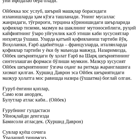
уни ифодалаб бера олади.
Ойбекка хос услуб, шеърий машқлар борасидаги
изланишларда ҳам кўзга ташланади. Унинг мусаллас
жанридаги, тўғрироғи, терцина кўринишидаги шеърларида
қофиялар тизими, мазмун ва шаклнинг мутоносиблиги, руҳий
кайфиятнинг ўзаро уйғунлик касб этиши каби хусусиятлар
ниҳоятда ўхшаш. Уларда қатъий қофияланиш тартиби йўқ.
Воҳоланки, Ғарб адабиётида – французларда, италянларда
қофиялар тартиби у ёки бу маънода мавжуд. Назаримизда,
Ойбек шеъриятидаги бу ҳолат Ғарб ва Шарқ шеъриятининг
синтезлашган формаси бўлиши мумкин. Мазкур хусусият
Ойбек шеъриятининг ўзгача оҳанг ва ритмда жаранглашига
хизмат қилган. Хуршид Даврон эса Ойбек шеъриятидаги
мазкур ҳолатга мос равишда назира (ўхшатма) боғлай олган.
Ғуруб ёнғини қоплар,
Само юзи анордек,
Булутлар атлас каби.. (Ойбек)
Ғурубнинг гулдастаси
Уйноқлайди денгизда
Бамисоли атласдек. (Хуршид Даврон)
Сувлар қуёш сочига
Ўралашиб тинимсиз,