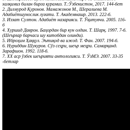
халқимиз билан бирга қурамиз. Т.:Ўзбекистон, 2017. 144-бет
2. Дилмурод Қуронов. Мамажонов М., Шералиева М.
Адабиётшунослик луғати. Т. Академнашр. 2013. 222-б.
3. Иззат Султон. Адабиёт назарияси. Т. Ўқитувчи. 2005. 116-
б
4. Хуршид Даврон. Баҳордан бир кун олдин. Т. Шарқ. 1997. 7-б.
(Шеърлар барчаси шу китобдан олинди).
5. Иброҳим Ҳаққул. Эътиқод ва ижод. Т. Фан. 2007. 194-б.
6. Нуриддин Шукуров. Сўз сеҳри, шеър меҳри. Самарқанд.
Зарафшон. 1992. 118-б.
7. ХХ аср ўзбек шеърияти антологияси. Т. ЎзМЭ. 2007. 33-35
-бетлар