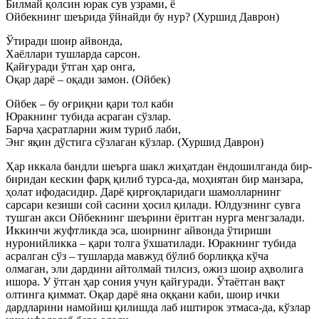
Билмай қолсин юрак сув узрами, ё
Ойбекнинг шеърида ўйнайди бу нур? (Хуршид Даврон)
Ўтиради шоир айвонда,
Хаёллари тушларда сарсон.
Қайғуради ўтган ҳар онга,
Оқар дарё – оқади замон. (Ойбек)
Ойбек – бу оғриқни қари тол каби
Юракнинг тубида асраган сўзлар.
Барча ҳасратларни жим туриб лаби,
Энг яқин дўстига сўзлаган кўзлар. (Хуршид Даврон)
Ҳар иккала бандли шеърга шакл жиҳатдан ёндошилганда бир-
биридан кескин фарқ қилиб турса-да, моҳиятан бир манзара,
ҳолат ифодасидир. Дарё қирғоқларидаги шамолларнинг
сарсари кезиши сой сасини ҳосил қилади. Юлдузнинг сувга
тушган акси Ойбекнинг шеърини ёритган нурга менгзалади.
Иккинчи жуфтликда эса, шоирнинг айвонда ўтириши
нуронийликка – қари толга ўхшатилади. Юракнинг тубида
асралган сўз – тушларда мавжуд бўлиб борлиққа кўча
олмаган, эли дардини айтолмай тилсиз, ожиз шоир аҳволига
ишора. У ўтган ҳар сония учун қайғуради. Ўтаётган вақт
олтинга қиммат. Оқар дарё яна оққани каби, шоир ички
дардларини намойиш қилишда лаб иштирок этмаса-да, кўзлар