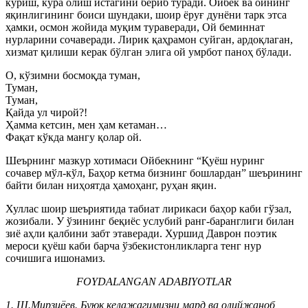
кўриш, кўра олиш истагини бериб туради. Ойбек ва ойнинг
яқинлигининг боиси шундаки, шоир ёруғ дунёни тарк этса
ҳамки, осмон жойида муқим тураверади, Ой беминнат
нурларини сочаверади. Лирик қаҳрамон суйган, ардоқлаган,
хизмат қилиши керак бўлган элига ой умрбот паноҳ бўлади.
О, кўзимни босмоқда туман,
Туман,
Туман,
Қайда ул чирой?!
Ҳамма кетсин, мен ҳам кетаман…
Фақат кўкда мангу қолар ой.
Шеърнинг мазкур хотимаси Ойбекнинг “Қуёш нуринг
сочавер мўл-кўл, Баҳор кетма бизнинг бошлардан” шеърининг
байти билан ниҳоятда ҳамоҳанг, руҳан яқин.
Хуллас шоир шеъриятида табиат лирикаси баҳор каби гўзал,
жозибали. У ўзининг беқиёс услубий ранг-баранглиги билан
зиё аҳли қалбини забт этаверади. Хуршид Даврон поэтик
мероси қуёш каби барча ўзбекистонликларга тенг нур
сочишига ишонамиз.
FOYDALANGAN ADABIYOTLAR
1. Ш.Мирзиёев. Буюк келажагимизни мард ва олийжаноб