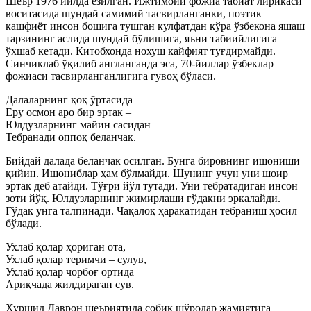
Шеър 1976 йилда ёзилган. Ижтимоий фожиа табиат лирикаси
воситасида шундай самимий тасвирланганки, поэтик
кашфиёт инсон бошига тушган кулфатдан кўра ўзбекона яшаш
тарзининг аслида шундай бўлишига, яъни табиийлигига
ўхшаб кетади. Китобхонда нохуш кайфият туғдирмайди.
Синчиклаб ўқилиб англанганда эса, 70-йиллар ўзбеклар
фожиаси тасвирланганлигига гувоҳ бўласи.
Далаларнинг қоқ ўртасида
Еру осмон аро бир эртак –
Юлдузларнинг майин сасидан
Тебранади оппоқ беланчак.
Бийдай далада беланчак осилган. Бунга бировнинг ишониши
қийин. Ишониблар ҳам бўлмайди. Шунинг учун уни шоир
эртак деб атайди. Тўғри йўл тутади. Уни тебратадиган инсон
зоти йўқ. Юлдузларнинг жимирлаши гўдакни эркалайди.
Гўдак унга талпинади. Чақалоқ ҳаракатидан тебраниш ҳосил
бўлади.
Ухлаб қолар ҳориган ота,
Ухлаб қолар теримчи – сулув,
Ухлаб қолар чорбоғ ортида
Ариқчада жилдираган сув.
Хуршид Даврон шеъриятида собиқ шўролар жамиятига