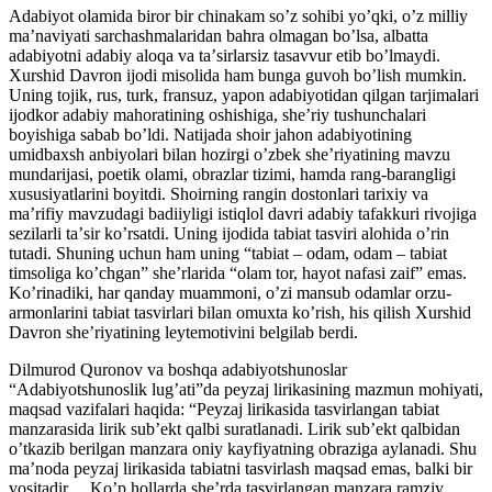
Аdabiyot olamida biror bir chinakam soʼz sohibi yoʼqki, oʼz milliy
maʼnaviyati sarchashmalaridan bahra olmagan boʼlsa, albatta
adabiyotni adabiy aloqa va taʼsirlarsiz tasavvur etib boʼlmaydi.
Xurshid Davron ijodi misolida ham bunga guvoh boʼlish mumkin.
Uning tojik, rus, turk, fransuz, yapon adabiyotidan qilgan tarjimalari
ijodkor adabiy mahoratining oshishiga, sheʼriy tushunchalari
boyishiga sabab boʼldi. Natijada shoir jahon adabiyotining
umidbaxsh anbiyolari bilan hozirgi oʼzbek sheʼriyatining mavzu
mundarijasi, poetik olami, obrazlar tizimi, hamda rang-barangligi
xususiyatlarini boyitdi. Shoirning rangin dostonlari tarixiy va
maʼrifiy mavzudagi badiiyligi istiqlol davri adabiy tafakkuri rivojiga
sezilarli taʼsir koʼrsatdi. Uning ijodida tabiat tasviri alohida oʼrin
tutadi. Shuning uchun ham uning “tabiat – odam, odam – tabiat
timsoliga koʼchgan” sheʼrlarida “olam tor, hayot nafasi zaif” emas.
Koʼrinadiki, har qanday muammoni, oʼzi mansub odamlar orzu-
armonlarini tabiat tasvirlari bilan omuxta koʼrish, his qilish Xurshid
Davron sheʼriyatining leytemotivini belgilab berdi.
Dilmurod Quronov va boshqa adabiyotshunoslar
“Аdabiyotshunoslik lugʼati”da peyzaj lirikasining mazmun mohiyati,
maqsad vazifalari haqida: “Peyzaj lirikasida tasvirlangan tabiat
manzarasida lirik subʼekt qalbi suratlanadi. Lirik subʼekt qalbidan
oʼtkazib berilgan manzara oniy kayfiyatning obraziga aylanadi. Shu
maʼnoda peyzaj lirikasida tabiatni tasvirlash maqsad emas, balki bir
vositadir… Koʼp hollarda sheʼrda tasvirlangan manzara ramziy