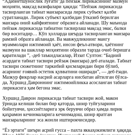
“Адабиётшунослик луғати”да пейзаж лирикасининг мазмун
моҳияти, мақсад вазифалари ҳақида: “Пейзаж лирикасида
тасвирланган табиат манзарасида лирик субъект қалби
суратланади. Лирик субъект қалбидан ўтказиб берилган
манзара оний кайфиятнинг образига айланади. Шу маънода
пейзаж лирикасида табиатни тасвирлаш мақсад эмас, балки
бир воситадир… Кўп ҳолларда шеърда тасвирланган манзара
рамзий образга айланади. Ва мавжудликнинг мангу
муаммолари ижтимоий ҳаёт, инсон феъл-атвори, ҳаётнинг
мазмуни ва шакллар моҳиятини образли тарзда очиб беришга
қаратилади ”, -деб таъкидласалар, Иззат Султон: “Бадиий
асардаги табиат тасвири рейзаж (манзара) деб аталади. Табиат
тасвири сюжетнинг таркибий қисмларидан бири бўлиб,
асарнинг ғоявий-эстетик қувватини оширади”, — деб ёзади.
Мазкур фикрлар насрий асарларга нисбатан айтилган бўлса-
да, Хуршид Давроннинг ижтимоийликка асосланган табиат
лирикасига ҳам бегона эмас.
Хуршид Даврон лирикасида табиат тасвири жой, макон
ўрнида келиши билан бир қаторда, шоир туйғуларини
бойитувчи, ҳиссиётларига эрк берувчи образ ҳамда лирик
қаҳрамон кечинмаларига кечинмадош, шоир яратган
манзараларнинг эса жонли иштирокчисидир.
“Ёз эртаги” шеъри асрий ғусса – пахта яккаҳокимлиги ҳақида.