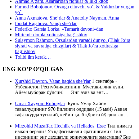
Ahmad A’zam. Asarlaridan fiqralar & Ikki kitob
Farhod Bobojonov. Orzuga eltuvchi yo‘l & Yulduzlar yurgan
yo`l
Anna Axmatova. She’rlar & Anatoliy Nayman. Anna
Ibodat Rajabova. Yangi she’rlar
Federiko Garsia Lorka. «Tamarit devoni»dan
Mirtemir domla xotirasiga bag’ishlov
Sulaymon Rahmon. Orzulardan yaratdi dunyo. (Tilak Jo’ra
siyrati va suvratiga chizgilar) & Tilak Jo’ra xotirasiga
bag’ishlov
Tolibi ilm kerak…
ENG KO’P O’QILGAN
Xurshid Davron. Vatan haqida she’rlar
1 сентябрь -
Ўзбекистон Республикасининг Мустақиллик куни.
Айём муборак бўлсин! Энг азиз ва энг…
Umar Xayyom.Ruboiylar
Буюк Умар Хайём
таваллудининг 970 йиллиги олдидан (15 май) Аввал
тафаккурда туғилиб, кейин қалб қўрига йўғрилган…
Mirzohid Muzaffar. Hechlik va Hellados. Esse
Тил нимага
имкон беради? Ўз қафасимизни яратишгами? Тил
инсоннинг энг даҳшатли эринчоқлиги эмасмиди? Биз