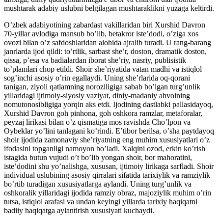
mushtarak adabiy uslubni belgilagan mushtaraklikni yuzaga keltirdi.
Oʼzbek adabiyotining zabardast vakillaridan biri Xurshid Davron
70-yillar avlodiga mansub boʼlib, betakror isteʼdodi, oʼziga xos
ovozi bilan oʼz safdoshlaridan alohida ajralib turadi. U rang-barang
janrlarda ijod qildi: toʼrtlik, sarbast sheʼr, doston, dramatik doston,
qissa, pʼesa va badialardan iborat sheʼriy, nasriy, publisistik
toʼplamlari chop etildi. Shoir sheʼriyatida vatan madhi va istiqlol
sogʼinchi asosiy oʼrin egallaydi. Uning sheʼrlarida oq-qorani
tanigan, ziyoli qatlamning noroziligiga sabab boʼlgan turgʼunlik
yillaridagi ijtimoiy-siyosiy vaziyat, diniy-madaniy ahvolning
nomutonosibligiga yorqin aks etdi. Ijodining dastlabki pallasidayoq,
Xurshid Davron goh pinhona, goh oshkora ramzlar, metaforalar,
peyzaj lirikasi bilan oʼz qismatiga mos ravishda Choʼlpon va
Oybeklar yoʼlini tanlagani koʼrindi. Eʼtibor berilsa, oʼsha paytdayoq
shoir ijodida zamonaviy sheʼriyatning eng muhim xususiyatlari oʼz
ifodasini topganligi namoyon boʼladi. Xalqini ozod, erkin koʼrish
istagida butun vujudi oʼt boʼlib yongan shoir, bor mahoratini,
isteʼdodini shu yoʼnalishga, xususan, ijtimoiy lirikaga sarfladi. Shoir
individual uslubining asosiy qirralari sifatida tarixiylik va ramziylik
boʼrtib turadigan xususiyatlarga aylandi. Uning turgʼunlik va
oshkoralik yillaridagi ijodida ramziy obraz, majoziylik muhim oʼrin
tutsa, istiqlol arafasi va undan keyingi yillarda tarixiy haqiqatni
badiiy haqiqatga aylantirish xususiyati kuchaydi.