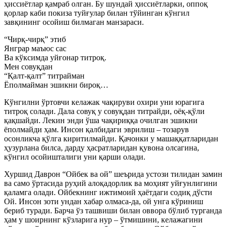
ҳиссиётлар қамраб олган. Бу шундай ҳиссиётларки, оппоқ
қорлар каби покиза туйғулар билан тўйинган кўнгил
завқининг осойиш билмаган манзараси.
“Чирқ-чирқ” этиб
Янграр маъюс сас
Ва кўксимда уйғонар титроқ.
Мен совуқдан
“Қалт-қалт” титрайман
Ёполмайман эшикни бироқ…
Кўнгилни ўртовчи келажак чақируви охири уни юрагига
титроқ солади. Дала совуқ у совуқдан титрайди, оёқ-қўли
қақшайди. Лекин энди ўша чақириққа очилган эшикни
ёполмайди ҳам. Инсон қалбидаги эврилиш – тозарув
осонликча қўлга киритилмайди. Қачонки у машаққатларидан
ҳузурлана билса, дарду ҳасратларидан қувона олсагина,
кўнгил осойишталиги уни қарши олади.
Хуршид Даврон “Ойбек ва ой” шеърида устози тилидан замин
ва само ўртасида руҳий алоқадорлик ва моҳият уйғунлигини
қаламга олади. Ойбекнинг ижтимоий ҳаётдаги содиқ дўсти
Ой. Инсон зоти ундан хабар олмаса-да, ой унга кўриниш
бериб туради. Барча ўз ташвиши билан оввора бўлиб турганда
ҳам у шоирнинг кўзларига нур – ўтмишини, келажагини