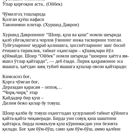
Ўпар қирғоқни аста.. (Ойбек)
Чўмилгоҳ тошларида
Қолган қуёш нафаси
Тавонимни илитар. (Хуршид Даврон)
Хуршид Давроннинг “Шоир, қуш ва қиш” номли шеърида
қалб уйғоқлигига чорлов ўзининг инжа тасвирини топган.
Туйғуларнинг мудраб қолишига, ҳиссиётларнинг занг босиб
ётишига тириклик, табиат оҳанглари – қўшиқлари йўл
қўймайди. Шоир “Ойбек” номли шеърида “шоирни ҳаётга ям-
яшил ўтлар қайтарди”, — деб ёзади. Лирик қаҳрамонни эса
яшашга, ҳаётдан завқ туйиб яшашга қушлар овози қайтаради:
Кимсасиз боғ,
Қорга чўмган боғ,
Деразадан қарасам – оппоқ…
“Чирқ-чирқ” этар
Қайдадир бир қуш –
Дилим бежо қилар бу товуш.
Шоир қалби бу товуш оҳанггидан ҳузурланиб табиат қўйнига
қайта-қайта чиқаверади. Бирда уни совуқ қиш шаштини
қайтарса, бирда номаълум қуш кўринмасдан уни безовта
қилади. Боғ ҳам бўм-бўш, само ҳам бўм-бўш, аммо қалбни