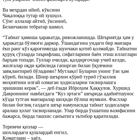
Ва меҳрдан ийиб, кўксини
Чақалоққа тутар ой хушҳол.
Сўнг аллалар айтиб, ўксиниб,
Беланчакни тебратар шамол.
“Табиат ҳамиша ҳаракатда, ривожланишда. Шеъриятда ҳам у
ҳаракатда бўлмоғи даркор. Ўшандагина ундаги бир манзара
ёки ранг кўз қароғимизда шунчаки қотиб қолмайди. Табиатни
қуруқ сўзларда таърифлаш, сифатларини баён этиш иллатлари
барҳам топади. Гуллар очилди, қалдирғочлар учиб келди,
жилғалар оқди қабилида гапирган билан ўқувчини
завқлантириб бўладими? Мутлақо! Буларни унинг ўзи ҳам
кўриб, билади. Шоир шеърхон кўриб туриб гўзаллик
моҳиятини илғай олмаган ҳодисаларни тасвирлашга
эришиши керак”, — деб ёзади Иброҳим Ҳаққулов. Хуршид
Давроннинг навбатдаги “Куз эртаги” шеърида адабиётшунос
кўзда тутган манзаралар шоҳиди бўлиш мумкин. Фасллар
билан боғлиқ галдаги шеър намунасида табиат ҳодисалари
аралаш ҳолат тасвирланади. Улар бирда ўхшатиш вазифасини
бажарса, бирда ташхис санъатига эътибор қаратилади.
Теримчи қизлар —
шохлардаги қушлардай енгил,
Қоматлари – хаёл,