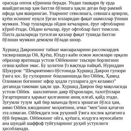
орасида оппок кўриниш беради. Ундан ташқари бу ерда
яшайдиганлар ҳам бахтли бўлишга ҳақли деган бир рамзий
ифода ҳам яширинган. Уларнинг севилишга, севишга арзирли,
қуёш исининг нуқси ўрган юзларидан фақат шамоллар ўпиши
мумкин. Улар тушларида ойдин кечаларни, ёруғ офтобларни
кўриб ётади. Ойдин кечалар, ёруғ офтоблар бахт тимсоли.
Пахта далаларида туғилган қизлар фақат тушида бахтли
бўлиши мумкин демоқчи бўлади шоир.
Хуршид Давроннинг табиат манзараларини рассомлардек
тасвирлашида Ой, Қуёш, Юлдуз каби осмон жисмлари орқали
образлар яратишда устози Ойбекнинг таъсири борлигини
сезиш қийин эмас. Бу ҳолатни ўз вақтида пайқаб, Нуриддин
Шукуров: “Шеъриятимиз бўстонида Хуршид Даврон гулзори
ўзига хос. Бу гулзорнинг бошланишида биз Ойбек, Ҳамид
Олимжон боғининг ифор ҳидли гулларига дуч келамиз”
деганида тамоман ҳақли эди. Хуршид Даврон бир мақоласида
устози Ойбек шахсиятини давр бўҳронлари, талотўплари
ўзгартиришга ҳаракат қилганини аниқ илғаб, қайд этади.
Зуғумли тузум қай бир маънода бунга эришган бўлса ҳам,
аммо Ойбек ижодининг моҳиятини, ички “мен”ини қатағон
эта олмаган. Ойбекдаги пок руҳоний ўзига хослик қатағонга
бўй бермади. Ойбекнинг ойга, қуёшга, юлдузга муносабати
ана шундай шаффоф туйғуларнинг руҳий устунлиги
ҳисобланади.