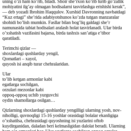
uning oʼzi ham koʼrib, biladi. Shoir sheʼrxon koʼrib turib goʼzallik
mohiyatini ilgʼay olmagan hodisalarni tasvirlashga erishishi kerak”,
— deb yozadi Ibrohim Haqqulov. Xurshid Davronning navbatdagi
“Kuz ertagi” sheʼrida adabiyotshunos koʼzda tutgan manzaralar
shohidi boʼlish mumkin. Fasllar bilan bogʼliq galdagi sheʼr
namunasida tabiat hodisalari aralash holat tasvirlanadi. Ular birda
oʼxshatish vazifasini bajarsa, birda tashxis sanʼatiga eʼtibor
qaratiladi.
Terimchi qizlar —
shoxlardagi qushlarday yengil,
Qomatlari – xayol,
quyosh isi anqib turar chehralaridan.
Ular
toʼlib ketgan armonlar kabi
egatlarga sochilgan,
orzulari mezonlar kabi
oppoq-oppoq uchib yurguvchi
oydin shamollarga osilgan…
Qizlarning shoxlardagi qushlarday yengilligi ularning yosh, nov-
niholligi, quvnoqligi 15-16 yoshlar orasidagi bolalar ekanligiga
oʼxshatilsa, chehrasidagi quyoshning isi yuzlarini oftob
kuydirganidan, daladan beri kelmasligidan dalolat beradi. Ularning