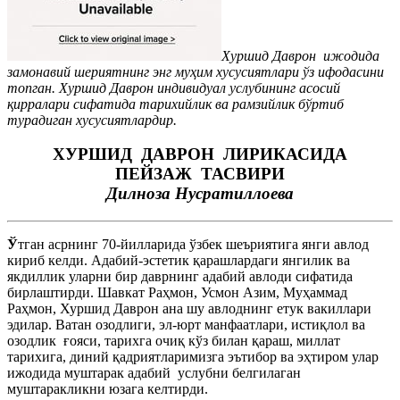
Хуршид Даврон ижодида
замонавий шериятнинг энг муҳим хусусиятлари ўз ифодасини
топган. Хуршид Даврон индивидуал услубининг асосий
қирралари сифатида тарихийлик ва рамзийлик бўртиб
турадиган хусусиятлардир.
ХУРШИД ДАВРОН ЛИРИКАСИДА
ПЕЙЗАЖ ТАСВИРИ
Дилноза Нусратиллоева
Ў
тган асрнинг 70-йилларида ўзбек шеъриятига янги авлод
кириб келди. Адабий-эстетик қарашлардаги янгилик ва
якдиллик уларни бир даврнинг адабий авлоди сифатида
бирлаштирди. Шавкат Раҳмон, Усмон Азим, Муҳаммад
Раҳмон, Хуршид Даврон ана шу авлоднинг етук вакиллари
эдилар. Ватан озодлиги, эл-юрт манфаатлари, истиқлол ва
озодлик ғояси, тарихга очиқ кўз билан қараш, миллат
тарихига, диний қадриятларимизга эътибор ва эҳтиром улар
ижодида муштарак адабий услубни белгилаган
муштаракликни юзага келтирди.