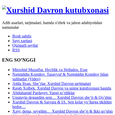
Adib asarlari, tarjimalari, hamda o'zbek va jahon adabiyotidan
namunalar
Bosh sahifa
Sayt xaritasi
Qiziqarli saytlar
RSS
ENG SO’NGGI
Mirzohid Muzaffar. Hechlik va Hellados. Esse
Najmiddin Komilov. Tasavvuf & Najmiddin Komilov bilan
suhbatlar (Video)
Attila Ilxan. She’rlar. Xurshid Davron tarjimalari
Rajab Xolbek. Xurshid Davron va uning kutubxonasi haqida
Abduhamid Pardayev. Yangi to’rtliklar
Unutayin degandim seni… Xurshid Davron she’ri & Qo’shiq
Xurshid Davron & Sarvara & IA. Sen kelar yo’llarga tikildim
bedor…
Xayr, dema, sevgilim… Xurshid Davron she’ri & Ikki qo’shiq