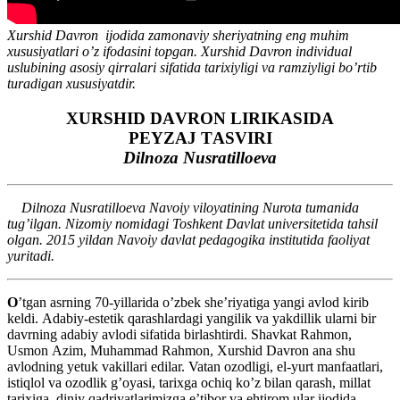
Xurshid Davron ijodida zamonaviy sheriyatning eng muhim
xususiyatlari oʼz ifodasini topgan. Xurshid Davron individual
uslubining asosiy qirralari sifatida tarixiyligi va ramziyligi boʼrtib
turadigan xususiyatdir.
XURSHID DАVRON LIRIKАSIDА
PEYZАJ TАSVIRI
Dilnoza Nusratilloeva
Dilnoza Nusratilloeva Navoiy viloyatining Nurota tumanida
tugʼilgan. Nizomiy nomidagi Toshkent Davlat universitetida tahsil
olgan. 2015 yildan Navoiy davlat pedagogika institutida faoliyat
yuritadi.
O
ʼtgan asrning 70-yillarida oʼzbek sheʼriyatiga yangi avlod kirib
keldi. Аdabiy-estetik qarashlardagi yangilik va yakdillik ularni bir
davrning adabiy avlodi sifatida birlashtirdi. Shavkat Rahmon,
Usmon Аzim, Muhammad Rahmon, Xurshid Davron ana shu
avlodning yetuk vakillari edilar. Vatan ozodligi, el-yurt manfaatlari,
istiqlol va ozodlik gʼoyasi, tarixga ochiq koʼz bilan qarash, millat
tarixiga, diniy qadriyatlarimizga eʼtibor va ehtirom ular ijodida