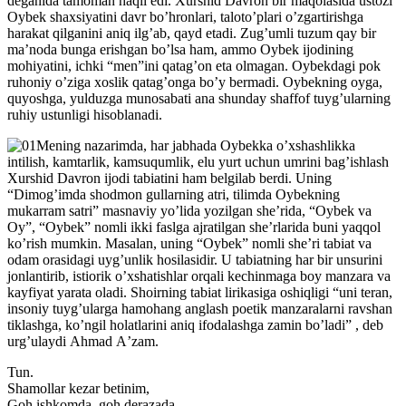
deganida tamoman haqli edi. Xurshid Davron bir maqolasida ustozi
Oybek shaxsiyatini davr boʼhronlari, talotoʼplari oʼzgartirishga
harakat qilganini aniq ilgʼab, qayd etadi. Zugʼumli tuzum qay bir
maʼnoda bunga erishgan boʼlsa ham, ammo Oybek ijodining
mohiyatini, ichki “men”ini qatagʼon eta olmagan. Oybekdagi pok
ruhoniy oʼziga xoslik qatagʼonga boʼy bermadi. Oybekning oyga,
quyoshga, yulduzga munosabati ana shunday shaffof tuygʼularning
ruhiy ustunligi hisoblanadi.
Mening nazarimda, har jabhada Oybekka oʼxshashlikka
intilish, kamtarlik, kamsuqumlik, elu yurt uchun umrini bagʼishlash
Xurshid Davron ijodi tabiatini ham belgilab berdi. Uning
“Dimogʼimda shodmon gullarning atri, tilimda Oybekning
mukarram satri” masnaviy yoʼlida yozilgan sheʼrida, “Oybek va
Oy”, “Oybek” nomli ikki faslga ajratilgan sheʼrlarida buni yaqqol
koʼrish mumkin. Masalan, uning “Oybek” nomli sheʼri tabiat va
odam orasidagi uygʼunlik hosilasidir. U tabiatning har bir unsurini
jonlantirib, istiorik oʼxshatishlar orqali kechinmaga boy manzara va
kayfiyat yarata oladi. Shoirning tabiat lirikasiga oshiqligi “uni teran,
insoniy tuygʼularga hamohang anglash poetik manzaralarni ravshan
tiklashga, koʼngil holatlarini aniq ifodalashga zamin boʼladi” , deb
urgʼulaydi Аhmad Аʼzam.
Tun.
Shamollar kezar betinim,
Goh ishkomda, goh derazada.