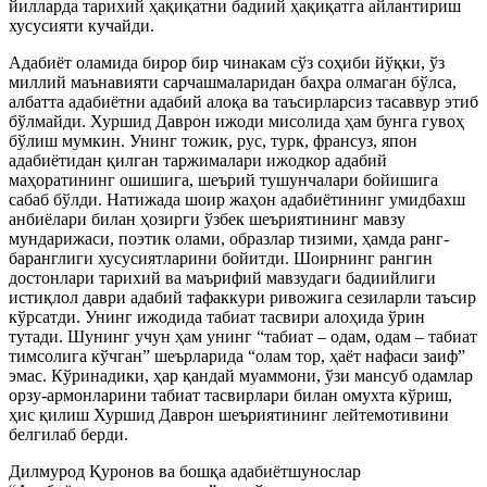
йилларда тарихий ҳақиқатни бадиий ҳақиқатга айлантириш
хусусияти кучайди.
Адабиёт оламида бирор бир чинакам сўз соҳиби йўқки, ўз
миллий маънавияти сарчашмаларидан баҳра олмаган бўлса,
албатта адабиётни адабий алоқа ва таъсирларсиз тасаввур этиб
бўлмайди. Хуршид Даврон ижоди мисолида ҳам бунга гувоҳ
бўлиш мумкин. Унинг тожик, рус, турк, франсуз, япон
адабиётидан қилган таржималари ижодкор адабий
маҳоратининг ошишига, шеърий тушунчалари бойишига
сабаб бўлди. Натижада шоир жаҳон адабиётининг умидбахш
анбиёлари билан ҳозирги ўзбек шеъриятининг мавзу
мундарижаси, поэтик олами, образлар тизими, ҳамда ранг-
баранглиги хусусиятларини бойитди. Шоирнинг рангин
достонлари тарихий ва маърифий мавзудаги бадиийлиги
истиқлол даври адабий тафаккури ривожига сезиларли таъсир
кўрсатди. Унинг ижодида табиат тасвири алоҳида ўрин
тутади. Шунинг учун ҳам унинг “табиат – одам, одам – табиат
тимсолига кўчган” шеърларида “олам тор, ҳаёт нафаси заиф”
эмас. Кўринадики, ҳар қандай муаммони, ўзи мансуб одамлар
орзу-армонларини табиат тасвирлари билан омухта кўриш,
ҳис қилиш Хуршид Даврон шеъриятининг лейтемотивини
белгилаб берди.
Дилмурод Қуронов ва бошқа адабиётшунослар