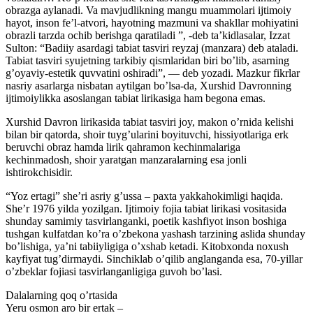
obrazga aylanadi. Va mavjudlikning mangu muammolari ijtimoiy
hayot, inson feʼl-atvori, hayotning mazmuni va shakllar mohiyatini
obrazli tarzda ochib berishga qaratiladi ”, -deb taʼkidlasalar, Izzat
Sulton: “Badiiy asardagi tabiat tasviri reyzaj (manzara) deb ataladi.
Tabiat tasviri syujetning tarkibiy qismlaridan biri boʼlib, asarning
gʼoyaviy-estetik quvvatini oshiradi”, — deb yozadi. Mazkur fikrlar
nasriy asarlarga nisbatan aytilgan boʼlsa-da, Xurshid Davronning
ijtimoiylikka asoslangan tabiat lirikasiga ham begona emas.
Xurshid Davron lirikasida tabiat tasviri joy, makon oʼrnida kelishi
bilan bir qatorda, shoir tuygʼularini boyituvchi, hissiyotlariga erk
beruvchi obraz hamda lirik qahramon kechinmalariga
kechinmadosh, shoir yaratgan manzaralarning esa jonli
ishtirokchisidir.
“Yoz ertagi” sheʼri asriy gʼussa – paxta yakkahokimligi haqida.
Sheʼr 1976 yilda yozilgan. Ijtimoiy fojia tabiat lirikasi vositasida
shunday samimiy tasvirlanganki, poetik kashfiyot inson boshiga
tushgan kulfatdan koʼra oʼzbekona yashash tarzining aslida shunday
boʼlishiga, yaʼni tabiiyligiga oʼxshab ketadi. Kitobxonda noxush
kayfiyat tugʼdirmaydi. Sinchiklab oʼqilib anglanganda esa, 70-yillar
oʼzbeklar fojiasi tasvirlanganligiga guvoh boʼlasi.
Dalalarning qoq oʼrtasida
Yeru osmon aro bir ertak –