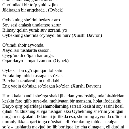
Choʼmiladi bir toʼp yulduz jim
Jildiragan bir ariqchada . (Oybek)
Oybekning sheʼrini bedazor aro
Soy sasi aralash tinglamoq zarur,
Bilmay qolsin yurak suv uzrami, yo
Oybekning sheʼrida oʼynaydi bu nur? (Xurshi Davron)
Oʼtiradi shoir ayvonda,
Xayollari tushlarda sarson.
Qaygʼuradi oʼtgan har onga,
Oqar daryo – oqadi zamon. (Oybek)
Oybek – bu ogʼriqni qari tol kabi
Yurakning tubida asragan soʼzlar.
Barcha hasratlarni jim turib labi,
Eng yaqin doʼstiga soʼzlagan koʼzlar. (Xurshi Davron)
Har ikkala bandli sheʼrga shakl jihatdan yondoshilganda bir-biridan
keskin farq qilib tursa-da, mohiyatan bir manzara, holat ifodasidir.
Daryo qirgʼoqlaridagi shamollarning sarsari kezishi soy sasini hosil
qiladi. Yulduzning suvga tushgan aksi Oybekning sheʼrini yoritgan
nurga mengzaladi. Ikkinchi juftlikda esa, shoirning ayvonda oʼtirishi
nuroniylikka – qari tolga oʼxshatiladi. Yurakning tubida asralgan
soʼz – tushlarda mavjud boʼlib borliqqa koʼcha olmagan, eli dardini