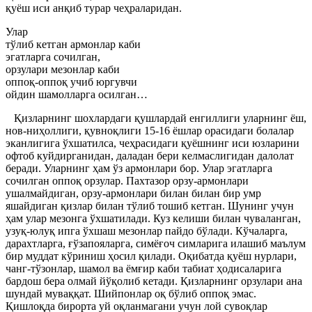
қуёш иси анқиб турар чеҳраларидан.
Улар
тўлиб кетган армонлар каби
эгатларга сочилган,
орзулари мезонлар каби
оппоқ-оппоқ учиб юргувчи
ойдин шамолларга осилган…
Қизларнинг шохлардаги қушлардай енгиллиги уларнинг ёш,
нов-ниҳоллиги, қувноқлиги 15-16 ёшлар орасидаги болалар
эканлигига ўхшатилса, чеҳрасидаги қуёшнинг иси юзларини
офтоб куйдирганидан, даладан бери келмаслигидан далолат
беради. Уларнинг ҳам ўз армонлари бор. Улар эгатларга
сочилган оппоқ орзулар. Пахтазор орзу-армонлари
ушалмайдиган, орзу-армонлари билан билан бир умр
яшайдиган қизлар билан тўлиб тошиб кетган. Шунинг учун
ҳам улар мезонга ўхшатилади. Куз келиши билан чуваланган,
узуқ-юлуқ ипга ўхшаш мезонлар пайдо бўлади. Кўчаларга,
дарахтларга, ғўзапояларга, симёғоч симларига илашиб маълум
бир муддат кўриниш ҳосил қилади. Оқибатда қуёш нурлари,
чанг-тўзонлар, шамол ва ёмғир каби табиат ҳодисаларига
бардош бера олмай йўқолиб кетади. Қизларнинг орзулари ана
шундай муваққат. Шийпонлар оқ бўлиб оппоқ эмас.
Қишлоқда бирорта уй оқланмагани учун лой сувоқлар