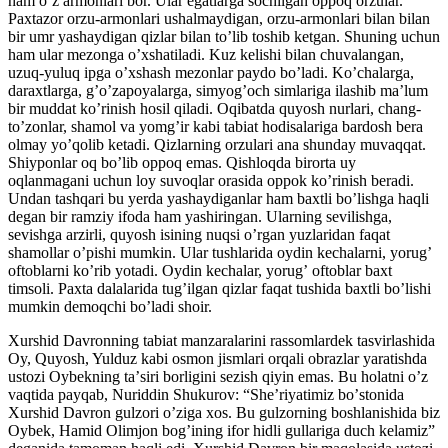
ham oʼz armonlari bor. Ular egatlarga sochilgan oppoq orzular.
Paxtazor orzu-armonlari ushalmaydigan, orzu-armonlari bilan bilan
bir umr yashaydigan qizlar bilan toʼlib toshib ketgan. Shuning uchun
ham ular mezonga oʼxshatiladi. Kuz kelishi bilan chuvalangan,
uzuq-yuluq ipga oʼxshash mezonlar paydo boʼladi. Koʼchalarga,
daraxtlarga, gʼoʼzapoyalarga, simyogʼoch simlariga ilashib maʼlum
bir muddat koʼrinish hosil qiladi. Oqibatda quyosh nurlari, chang-
toʼzonlar, shamol va yomgʼir kabi tabiat hodisalariga bardosh bera
olmay yoʼqolib ketadi. Qizlarning orzulari ana shunday muvaqqat.
Shiyponlar oq boʼlib oppoq emas. Qishloqda birorta uy
oqlanmagani uchun loy suvoqlar orasida oppok koʼrinish beradi.
Undan tashqari bu yerda yashaydiganlar ham baxtli boʼlishga haqli
degan bir ramziy ifoda ham yashiringan. Ularning sevilishga,
sevishga arzirli, quyosh isining nuqsi oʼrgan yuzlaridan faqat
shamollar oʼpishi mumkin. Ular tushlarida oydin kechalarni, yorugʼ
oftoblarni koʼrib yotadi. Oydin kechalar, yorugʼ oftoblar baxt
timsoli. Paxta dalalarida tugʼilgan qizlar faqat tushida baxtli boʼlishi
mumkin demoqchi boʼladi shoir.
Xurshid Davronning tabiat manzaralarini rassomlardek tasvirlashida
Oy, Quyosh, Yulduz kabi osmon jismlari orqali obrazlar yaratishda
ustozi Oybekning taʼsiri borligini sezish qiyin emas. Bu holatni oʼz
vaqtida payqab, Nuriddin Shukurov: “Sheʼriyatimiz boʼstonida
Xurshid Davron gulzori oʼziga xos. Bu gulzorning boshlanishida biz
Oybek, Hamid Olimjon bogʼining ifor hidli gullariga duch kelamiz”