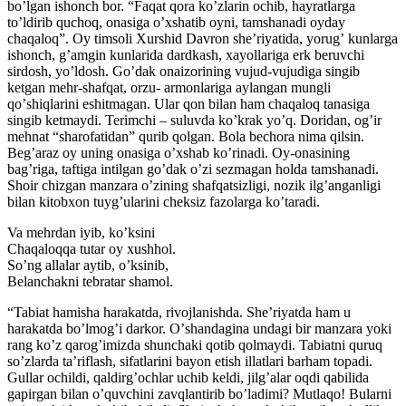
boʼlgan ishonch bor. “Faqat qora koʼzlarin ochib, hayratlarga
toʼldirib quchoq, onasiga oʼxshatib oyni, tamshanadi oyday
chaqaloq”. Oy timsoli Xurshid Davron sheʼriyatida, yorugʼ kunlarga
ishonch, gʼamgin kunlarida dardkash, xayollariga erk beruvchi
sirdosh, yoʼldosh. Goʼdak onaizorining vujud-vujudiga singib
ketgan mehr-shafqat, orzu- armonlariga aylangan mungli
qoʼshiqlarini eshitmagan. Ular qon bilan ham chaqaloq tanasiga
singib ketmaydi. Terimchi – suluvda koʼkrak yoʼq. Doridan, ogʼir
mehnat “sharofatidan” qurib qolgan. Bola bechora nima qilsin.
Begʼaraz oy uning onasiga oʼxshab koʼrinadi. Oy-onasining
bagʼriga, taftiga intilgan goʼdak oʼzi sezmagan holda tamshanadi.
Shoir chizgan manzara oʼzining shafqatsizligi, nozik ilgʼanganligi
bilan kitobxon tuygʼularini cheksiz fazolarga koʼtaradi.
Va mehrdan iyib, koʼksini
Chaqaloqqa tutar oy xushhol.
Soʼng allalar aytib, oʼksinib,
Belanchakni tebratar shamol.
“Tabiat hamisha harakatda, rivojlanishda. Sheʼriyatda ham u
harakatda boʼlmogʼi darkor. Oʼshandagina undagi bir manzara yoki
rang koʼz qarogʼimizda shunchaki qotib qolmaydi. Tabiatni quruq
soʼzlarda taʼriflash, sifatlarini bayon etish illatlari barham topadi.
Gullar ochildi, qaldirgʼochlar uchib keldi, jilgʼalar oqdi qabilida
gapirgan bilan oʼquvchini zavqlantirib boʼladimi? Mutlaqo! Bularni