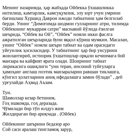
Менинг назаримда, ҳар жабҳада Ойбекка ўхшашликка
интилиш, камтарлик, камсуқумлик, элу юрт учун умрини
бағишлаш Хуршид Даврон ижоди табиатини ҳам белгилаб
берди. Унинг “Димоғимда шодмон гулларнинг атри, тилимда
Ойбекнинг мукаррам сатри” маснавий йўлида ёзилган
шеърида, “Ойбек ва Ой”, “Ойбек” номли икки фаслга
ажратилган шеърларида буни яққол кўриш мумкин. Масалан,
унинг “Ойбек” номли шеъри табиат ва одам орасидаги
уйғунлик ҳосиласидир. У табиатнинг ҳар бир унсурини
жонлантириб, истиорик ўхшатишлар орқали кечинмага бой
манзара ва кайфият ярата олади. Шоирнинг табиат
лирикасига ошиқлиги “уни теран, инсоний туйғуларга
ҳамоҳанг англаш поэтик манзараларни равшан тиклашга,
кўнгил ҳолатларини аниқ ифодалашга замин бўлади” , деб
урғулайди Аҳмад Аъзам.
Тун.
Шамоллар кезар бетиним,
Гоҳ ишкомда, гоҳ деразада.
Чўмилади бир тўп юлдуз жим
Жилдираган бир ариқчада . (Ойбек)
Ойбекнинг шеърини бедазор аро
Сой саси аралаш тингламоқ зарур,