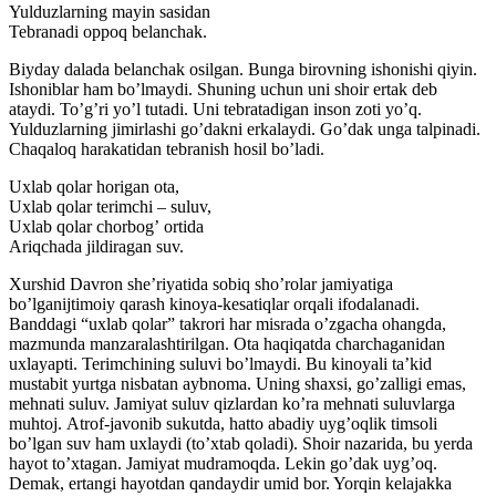
Yulduzlarning mayin sasidan
Tebranadi oppoq belanchak.
Biyday dalada belanchak osilgan. Bunga birovning ishonishi qiyin.
Ishoniblar ham boʼlmaydi. Shuning uchun uni shoir ertak deb
ataydi. Toʼgʼri yoʼl tutadi. Uni tebratadigan inson zoti yoʼq.
Yulduzlarning jimirlashi goʼdakni erkalaydi. Goʼdak unga talpinadi.
Chaqaloq harakatidan tebranish hosil boʼladi.
Uxlab qolar horigan ota,
Uxlab qolar terimchi – suluv,
Uxlab qolar chorbogʼ ortida
Аriqchada jildiragan suv.
Xurshid Davron sheʼriyatida sobiq shoʼrolar jamiyatiga
boʼlganijtimoiy qarash kinoya-kesatiqlar orqali ifodalanadi.
Banddagi “uxlab qolar” takrori har misrada oʼzgacha ohangda,
mazmunda manzaralashtirilgan. Ota haqiqatda charchaganidan
uxlayapti. Terimchining suluvi boʼlmaydi. Bu kinoyali taʼkid
mustabit yurtga nisbatan aybnoma. Uning shaxsi, goʼzalligi emas,
mehnati suluv. Jamiyat suluv qizlardan koʼra mehnati suluvlarga
muhtoj. Аtrof-javonib sukutda, hatto abadiy uygʼoqlik timsoli
boʼlgan suv ham uxlaydi (toʼxtab qoladi). Shoir nazarida, bu yerda
hayot toʼxtagan. Jamiyat mudramoqda. Lekin goʼdak uygʼoq.
Demak, ertangi hayotdan qandaydir umid bor. Yorqin kelajakka