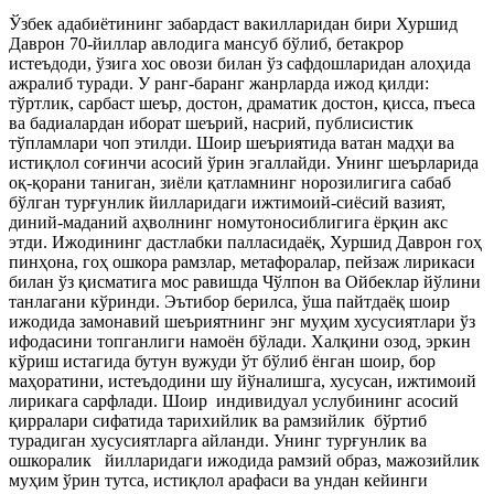
Ўзбек адабиётининг забардаст вакилларидан бири Хуршид
Даврон 70-йиллар авлодига мансуб бўлиб, бетакрор
истеъдоди, ўзига хос овози билан ўз сафдошларидан алоҳида
ажралиб туради. У ранг-баранг жанрларда ижод қилди:
тўртлик, сарбаст шеър, достон, драматик достон, қисса, пъеса
ва бадиалардан иборат шеърий, насрий, публисистик
тўпламлари чоп этилди. Шоир шеъриятида ватан мадҳи ва
истиқлол соғинчи асосий ўрин эгаллайди. Унинг шеърларида
оқ-қорани таниган, зиёли қатламнинг норозилигига сабаб
бўлган турғунлик йилларидаги ижтимоий-сиёсий вазият,
диний-маданий аҳволнинг номутоносиблигига ёрқин акс
этди. Ижодининг дастлабки палласидаёқ, Хуршид Даврон гоҳ
пинҳона, гоҳ ошкора рамзлар, метафоралар, пейзаж лирикаси
билан ўз қисматига мос равишда Чўлпон ва Ойбеклар йўлини
танлагани кўринди. Эътибор берилса, ўша пайтдаёқ шоир
ижодида замонавий шеъриятнинг энг муҳим хусусиятлари ўз
ифодасини топганлиги намоён бўлади. Халқини озод, эркин
кўриш истагида бутун вужуди ўт бўлиб ёнган шоир, бор
маҳоратини, истеъдодини шу йўналишга, хусусан, ижтимоий
лирикага сарфлади. Шоир индивидуал услубининг асосий
қирралари сифатида тарихийлик ва рамзийлик бўртиб
турадиган хусусиятларга айланди. Унинг турғунлик ва
ошкоралик йилларидаги ижодида рамзий образ, мажозийлик
муҳим ўрин тутса, истиқлол арафаси ва ундан кейинги