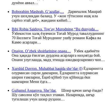
дунёни аввал…
Boborahim Mashrab. G’azallar,…
Дарвешлик Машраб
учун шоҳликдан баланд. У «жон тўтисини ишқ ила
сарбоз этай деб», жандани кийиб…
Bibi Robia Saidova. Tog‘ay Murodning “Bu dunyoda…
Ўзбекистон халқ ёзувчиси Тоғай Мурод таваллудининг
70 йиллиги Тоғай Муроднинг ушбу романи Кафка ва
Камю асарлари…
Onajon. O’zbek shoirlarining onaga…
Ўзбек адабиёти
Она ҳақида ёзилган дурдона асарларга ниҳоятда бой.
Онани улуғлашда, мадҳ этишда ижодкорларимиз чин…
Xurshid Davron. Muhabbat haqida she’rlar (I)
Ёдларингга
олурмисан сирли дамларни, Ёдларингга олурмисан
ширин ғамларни, Ёқиб қўйиб тун қўйнида ёки
шамларни Мени ёдга…
Guljamol Asqarova. She’rlar.
Шоир қачон шеър ёзади?
Шу саволни кўп таҳлил этаман. Назаримда, шеър
туғилиши учун шоир руҳини…