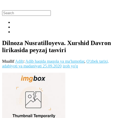
Dilnoza Nusratilloyeva. Xurshid Davron
lirikasida peyzaj tasviri
Muallif
Adib
:
Adib haqida maqola va ma'lumotlar
,
O'zbek tarixi,
adabiyoti va madaniyati
25.09.2020
izoh yo'q