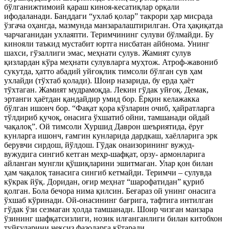
бўлганижтимоий қараш киноя-кесатиқлар орқали
ифодаланади. Банддаги “ухлаб қолар” такрори ҳар мисрада
ўзгача оҳангда, мазмунда манзаралаштирилган. Ота ҳақиқатда
чарчаганидан ухлаяпти. Теримчининг сулуви бўлмайди. Бу
кинояли таъкид мустабит юртга нисбатан айбнома. Унинг
шахси, гўзаллиги эмас, меҳнати сулув. Жамият сулув
қизлардан кўра меҳнати сулувларга муҳтож. Атроф-жавониб
сукутда, ҳатто абадий уйғоқлик тимсоли бўлган сув ҳам
ухлайди (тўхтаб қолади). Шоир назарида, бу ерда ҳаёт
тўхтаган. Жамият мудрамоқда. Лекин гўдак уйғоқ. Демак,
эртанги ҳаётдан қандайдир умид бор. Ёрқин келажакка
бўлган ишонч бор. “Фақат қора кўзларин очиб, ҳайратларга
тўлдириб қучоқ, онасига ўхшатиб ойни, тамшанади ойдай
чақалоқ”. Ой тимсоли Хуршид Даврон шеъриятида, ёруғ
кунларга ишонч, ғамгин кунларида дардкаш, хаёлларига эрк
берувчи сирдош, йўлдош. Гўдак онаизорининг вужуд-
вужудига сингиб кетган меҳр-шафқат, орзу- армонларига
айланган мунгли қўшиқларини эшитмаган. Улар қон билан
ҳам чақалоқ танасига сингиб кетмайди. Теримчи – сулувда
кўкрак йўқ. Доридан, оғир меҳнат “шарофатидан” қуриб
қолган. Бола бечора нима қилсин. Беғараз ой унинг онасига
ўхшаб кўринади. Ой-онасининг бағрига, тафтига интилган
гўдак ўзи сезмаган ҳолда тамшанади. Шоир чизган манзара
ўзининг шафқатсизлиги, нозик илғанганлиги билан китобхон
туйғуларини чексиз фазоларга кўтаради.