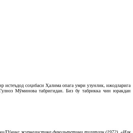
р истеъдод соҳибаси Ҳалима опага умри узунлик, ижодларига
Гулноз Мўминова табригидан. Биз бу табрикка чин юракдан
 ТошДУнинг журналистика факультетини тугатган (1972). «Илк