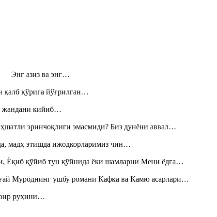
н! Энг азиз ва энг…
н қалб қўрига йўғрилган…
», жандани кийиб…
аҳшатли эринчоқлиги эмасмиди? Биз дунёни аввал…
шда, мадҳ этишда ижодкорларимиз чин…
и, Ёқиб қўйиб тун қўйнида ёки шамларни Мени ёдга…
Тоғай Муроднинг ушбу романи Кафка ва Камю асарлари…
шоир руҳини…