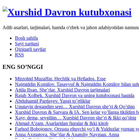
Adib asarlari, tarjimalari, hamda o'zbek va jahon adabiyotidan namun
Bosh sahifa
Sayt xaritasi
Qiziqarli saytlar
RSS
ENG SO’NGGI
Mirzohid Muzaffar. Hechlik va Hellados. Esse
Najmiddin Komilov. Tasavvuf & Najmiddin Komilov bilan suhb
Attila Ilxan. She’rlar. Xurshid Davron tarjimalari
Rajab Xolbek. Xurshid Davron va uning kutubxonasi haqida
Abduhamid Pardayev. Yangi to’rtliklar
Unutayin degandim seni… Xurshid Davron she’ri & Qo’shiq
Xurshid Davron & Sarvara & IA. Sen kelar yo’llarga tikildim
Xayr, dema, sevgilim… Xurshid Davron she’ri & Ikki qo’shiq
Ahmad A’zam. Asarlaridan fiqralar & Ikki kitob
Farhod Bobojonov. Orzuga eltuvchi yo‘l & Yulduzlar yurgan y
Anna Axmatova. She’rlar & Anatoliy Nayman. Anna