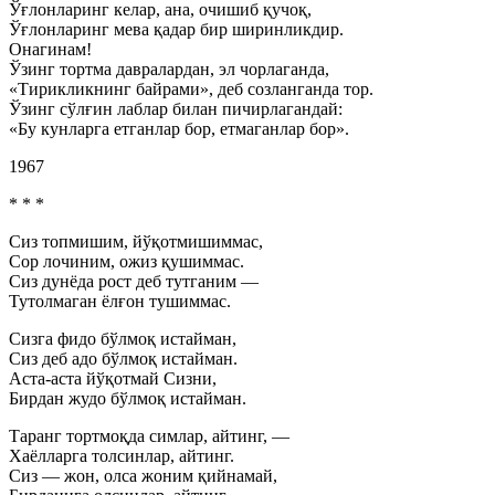
Ўғлонларинг келар, ана, очишиб қучоқ,
Ўғлонларинг мева қадар бир ширинликдир.
Онагинам!
Ўзинг тортма давралардан, эл чорлаганда,
«Тирикликнинг байрами», деб созланганда тор.
Ўзинг сўлғин лаблар билан пичирлагандай:
«Бу кунларга етганлар бор, етмаганлар бор».
1967
* * *
Сиз топмишим, йўқотмишиммас,
Сор лочиним, ожиз қушиммас.
Сиз дунёда рост деб тутганим —
Тутолмаган ёлғон тушиммас.
Сизга фидо бўлмоқ истайман,
Сиз деб адо бўлмоқ истайман.
Аста-аста йўқотмай Сизни,
Бирдан жудо бўлмоқ истайман.
Таранг тортмоқда симлар, айтинг, —
Хаёлларга толсинлар, айтинг.
Сиз — жон, олса жоним қийнамай,