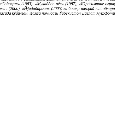
 «Садоқат» (1983), «Муқаддас аёл» (1987), «Юрагимнинг оғриқ
анма» (2000), «Йўлдадирман» (2005) ва бошқа шеърий китоблари
асида кўйилган. Ҳамза номидаги Ўзбекистон Давлат мукофоти