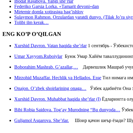
Ibodat Rajabova. Yangi she’rlar
Federiko Garsia Lorka. «Tamarit devoni»dan
Mirtemir domla xotirasiga bag’ishlov
Sulaymon Rahmon. Orzulardan yaratdi dunyo. (Tilak Jo’ra siyrati
Tolibi ilm kerak…
ENG KO’P O’QILGAN
Xurshid Davron. Vatan haqida she’rlar
1 сентябрь - Ўзбекис
Umar Xayyom.Ruboiylar
Буюк Умар Хайём таваллудининг 
Boborahim Mashrab. G’azallar,…
Дарвешлик Машраб учун ш
Mirzohid Muzaffar. Hechlik va Hellados. Esse
Тил нимага им
Onajon. O’zbek shoirlarining onaga…
Ўзбек адабиёти Она ҳ
Xurshid Davron. Muhabbat haqida she’rlar (I)
Ёдларингга ол
Bibi Robia Saidova. Tog‘ay Murodning “Bu dunyoda…
Ўзбек
Guljamol Asqarova. She’rlar.
Шоир қачон шеър ёзади? Шу с