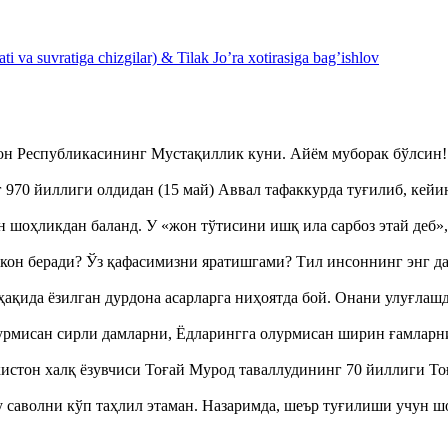
 va suvratiga chizgilar) & Tilak Jo’ra xotirasiga bag’ishlov
тон Республикасининг Мустақиллик куни. Айём муборак бўлси
970 йиллиги олдидан (15 май) Аввал тафаккурда туғилиб, кейи
оҳликдан баланд. У «жон тўтисини ишқ ила сарбоз этай деб
кон беради? Ўз қафасимизни яратишгами? Тил инсоннинг энг д
ақида ёзилган дурдона асарларга ниҳоятда бой. Онани улуғла
урмисан сирли дамларни, Ёдларингга олурмисан ширин ғамларн
истон халқ ёзувчиси Тоғай Мурод таваллудининг 70 йиллиги 
аволни кўп таҳлил этаман. Назаримда, шеър туғилиши учун 