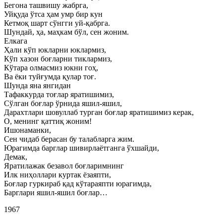
Бегона ташвишу жабрга,
Уйқуда ўтса ҳам умр бир кун
Кетмоқ шарт сўнгги уй-қабрга.
Шундай, ҳа, маҳкам бўл, сен жоним.
Елкага
Ҳали кўп юкларни юклармиз,
Кўп хазон боғларни тиклармиз,
Кўтара олмасмиз юкни гоҳ,
Ва ёки туйғумда қулар тоғ.
Шунда яна янгидан
Тафаккурда тоғлар яратишимиз,
Сўлган боғлар ўрнида яшил-яшил,
Дарахтлари шовуллаб турган боғлар яратишимиз керак,
О, менинг қаттиқ жоним!
Ишонаманки,
Сен чидаб берасан бу талабларга жим.
Юрагимда барглар шивирлаётганга ўхшайди,
Демак,
Яратилажак безавол боғларимнинг
Илк ниҳоллари куртак ёзаяпти,
Боғлар гуркираб қад кўтараяпти юрагимда,
Барглари яшил-яшил боғлар…
1967