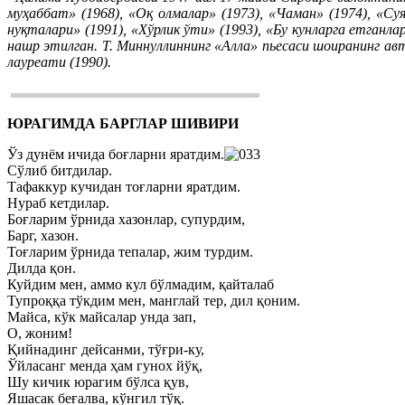
муҳаббат» (1968), «Оқ олмалар» (1973), «Чаман» (1974), «Су
нуқталари» (1991), «Хўрлик ўти» (1993), «Бу кунларга етганл
нашр этилган. Т. Миннуллиннинг «Алла» пьесаси шоиранинг 
лауреати (1990).
ЮРАГИМДА БАРГЛАР ШИВИРИ
Ўз дунём ичида боғларни яратдим.
Сўлиб битдилар.
Тафаккур кучидан тоғларни яратдим.
Нураб кетдилар.
Боғларим ўрнида хазонлар, супурдим,
Барг, хазон.
Тоғларим ўрнида тепалар, жим турдим.
Дилда қон.
Куйдим мен, аммо кул бўлмадим, қайталаб
Тупроққа тўкдим мен, манглай тер, дил қоним.
Майса, кўк майсалар унда зап,
О, жоним!
Қийнадинг дейсанми, тўғри-ку,
Ўйласанг менда ҳам гунох йўқ,
Шу кичик юрагим бўлса қув,
Яшасак беғалва, кўнгил тўқ.