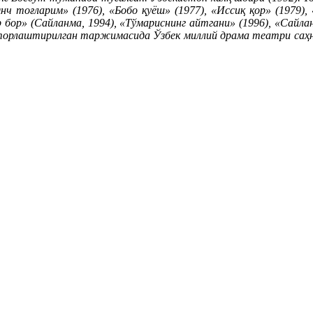
янч тоғларим» (1976), «Бобо қуёш» (1977), «Иссиқ қор» (1979),
ар бор» (Сайланма, 1994), «Тўмариснинг айтгани» (1996), «Сайл
авторлаштирилган таржимасида Ўзбек миллий драма театри саҳн