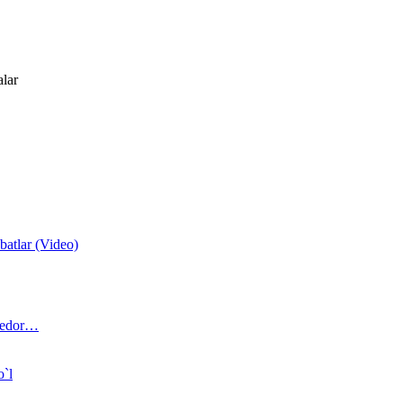
alar
atlar (Video)
 bedor…
o`l