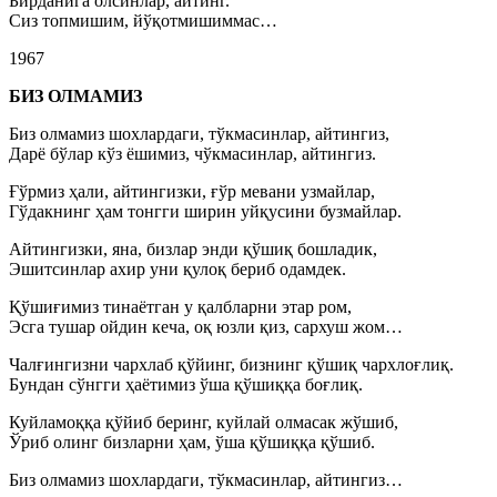
Бирданига олсинлар, айтинг.
Сиз топмишим, йўқотмишиммас…
1967
БИЗ ОЛМАМИЗ
Биз олмамиз шохлардаги, тўкмасинлар, айтингиз,
Дарё бўлар кўз ёшимиз, чўкмасинлар, айтингиз.
Ғўрмиз ҳали, айтингизки, ғўр мевани узмайлар,
Гўдакнинг ҳам тонгги ширин уйқусини бузмайлар.
Айтингизки, яна, бизлар энди қўшиқ бошладик,
Эшитсинлар ахир уни қулоқ бериб одамдек.
Қўшиғимиз тинаётган у қалбларни этар ром,
Эсга тушар ойдин кеча, оқ юзли қиз, сархуш жом…
Чалғингизни чархлаб қўйинг, бизнинг қўшиқ чархлоғлиқ.
Бундан сўнгги ҳаётимиз ўша қўшиққа боғлиқ.
Куйламоққа қўйиб беринг, куйлай олмасак жўшиб,
Ўриб олинг бизларни ҳам, ўша қўшиққа қўшиб.
Биз олмамиз шохлардаги, тўкмасинлар, айтингиз…