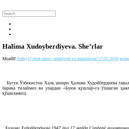
Halima Xudoyberdiyeva. She’rlar
Muallif
Adib
:
O'zbek tarixi, adabiyoti va madaniyati
17.05.2016
комм
Бугун Ўзбекистон Халқ шоири Ҳалима Худойбердиева таваллу
барака тилаймиз ва улардан «Буюк қушлар»га ўхшаган ҳаж
қўшиламиз).
Ҳалима Худойбердиева 1947 йил 17 майда Сирдарё вилоятини