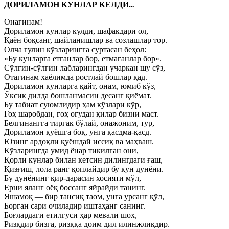
ДОРИЛАМОН КУНЛАР КЕЛДИ..
.
Онагинам!
Дориламон кунлар кулди, шафакдари ол,
Қаён боқсанг, шайланишлар ва созлашлар тор.
Олча гулин кўзларингга суртасан беҳол:
«Бу кунларга етганлар бор, етмаганлар бор».
Сўлғин-сўлғин лабларингдан учаркан шу сўз,
Отагинам хаёлимда ростлай бошлар қад.
Дориламон кунларга қайт, онам, юмиб кўз,
Ўксик дилда бошланмасин десанг қиёмат.
Бу табиат суюмлидир ҳам кўзлари кўр,
Гоҳ шаробдан, гоҳ оғудан қилар бизни маст.
Белгинангга тиргак бўлай, онажоним, тур,
Дориламон қуёшга боқ, унга қасдма-қасд.
Юзинг ардоқли қуёшдай иссиқ ва маҳваш.
Кўзларингда умид ёнар тикилган они,
Қорли кунлар билан кетсин дилингдаги ғаш,
Қизғиш, лола ранг қоплайдир бу кун дунёни.
Бу дунёнинг қир-дарасин хосияти мўл,
Ерни яланг оёқ боссанг яйрайди танинг.
Яшамоқ — бир тансиқ таом, унга урсанг қўл,
Борган сари очиладир иштаҳанг санинг.
Боғлардаги етилгуси ҳар мевали шох,
Ризқдир бизга, ризққа доим дил илинжлиқдир.