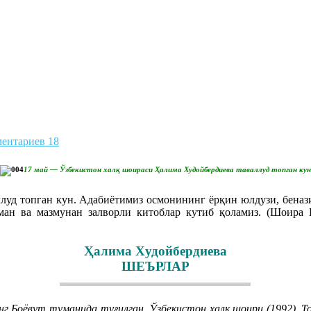
ентариев 18
17 май — Ўзбекистон халқ шоираси Ҳалима Худойбердиева таваллуд топган кун
д топган кун. Адабиётимиз осмонининг ёрқин юлдузи, бенази
ман ва мазмунан залворли китоблар кутиб қоламиз. (Шоира 
Ҳалима Xудойбердиева
ШЕЪРЛАР
нг Боёвут туманида туғилган. Ўзбекистон халқ шоири (1992).