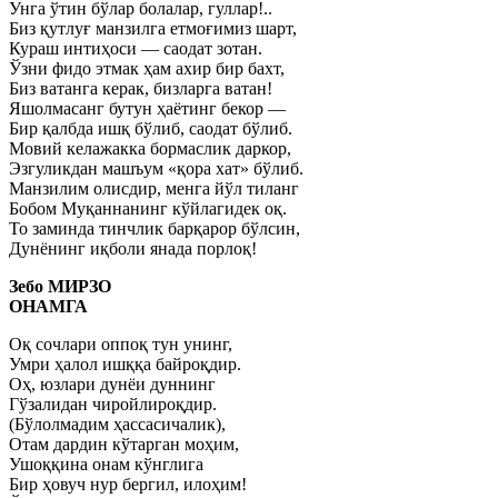
Унга ўтин бўлар болалар, гуллар!..
Биз қутлуғ манзилга етмоғимиз шарт,
Кураш интиҳоси — саодат зотан.
Ўзни фидо этмак ҳам ахир бир бахт,
Биз ватанга керак, бизларга ватан!
Яшолмасанг бутун ҳаётинг бекор —
Бир қалбда ишқ бўлиб, саодат бўлиб.
Мовий келажакка бормаслик даркор,
Эзгуликдан машъум «қора хат» бўлиб.
Манзилим олисдир, менга йўл тиланг
Бобом Муқаннанинг кўйлагидек оқ.
То заминда тинчлик барқарор бўлсин,
Дунёнинг иқболи янада порлоқ!
Зебо МИРЗО
ОНАМГА
Оқ сочлари оппоқ тун унинг,
Умри ҳалол ишққа байроқдир.
Оҳ, юзлари дунёи дуннинг
Гўзалидан чиройлироқдир.
(Бўлолмадим ҳассасичалик),
Отам дардин кўтарган моҳим,
Ушоққина онам кўнглига
Бир ҳовуч нур бергил, илоҳим!