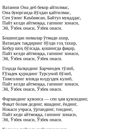
Ватанни Она деб бекор айтилмас,
Она буюрганда йўлдан қайтилмас,
Сен ўзинг Каъбамсан, Байтул муқаддас,
Пайт келди айтмоққа, гапнинг хонаси,
Эй, Ўзбек онаси, Ўзбек онаси.
Бошингдан нималар ўтмади ахир,
Ватандек тақдиринг бўлди гоҳ тахир,
Бобур шоҳ бўлсада, қошингда фақир,
Пайт келди айтмоққа, гапнинг хонаси,
Эй, Ўзбек онаси, Ўзбек онаси.
Гоҳида балқидинг Барчиндек тўлиб,
Ғўзадек қуридинг Турсуной бўлиб,
Тимсолинг яловда юлдуздек кулиб,
Пайт келди айтмоққа, гапнинг хонаси,
Эй, Ўзбек онаси, Ўзбек онаси.
Фарзандинг қувонса — сен ҳам қувондинг,
Фақат болам дединг, яшадинг, ёндинг,
Нокаси учраса, ўртандинг, тондинг,
Пайт кеди айтмоққа, гапнинг хонаси,
Эй, Ўзбек онаси, Ўзбек онаси.