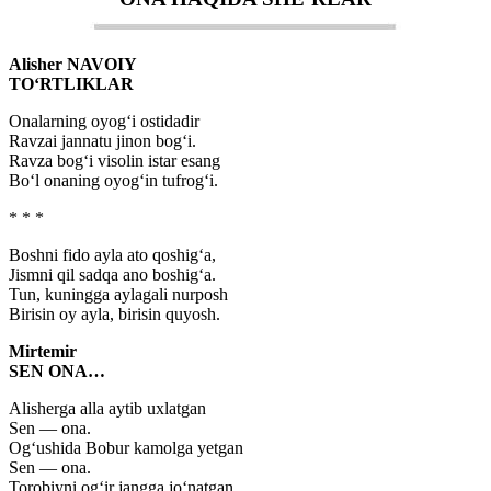
Alisher NAVOIY
TO‘RTLIKLAR
Onalarning oyog‘i ostidadir
Ravzai jannatu jinon bog‘i.
Ravza bog‘i visolin istar esang
Bo‘l onaning oyog‘in tufrog‘i.
* * *
Boshni fido ayla ato qoshig‘a,
Jismni qil sadqa ano boshig‘a.
Tun, kuningga aylagali nurposh
Birisin oy ayla, birisin quyosh.
Mirtemir
SЕN ONA…
Alisherga alla aytib uxlatgan
Sen — ona.
Og‘ushida Bobur kamolga yetgan
Sen — ona.
Torobiyni og‘ir jangga jo‘natgan