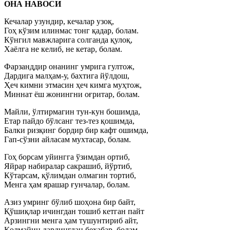
ОНА НАВОСИ
Кечалар узундир, кечалар узоқ,
Гоҳ кўзим илинмас тонг қадар, болам.
Кўнгил мавжларига солганда қулоқ,
Хаёлга не келиб, не кетар, болам.
Фарзанддир онанинг умрига гултож,
Дардига малҳам-у, бахтига йўлдош,
Ҳеч кимни этмасин ҳеч кимга муҳтож,
Миннат ёш жонингни оғритар, болам.
Майли, ўлтирмагин тун-кун бошимда,
Етар пайдо бўлсанг тез-тез қошимда,
Балки ризқинг бордир бир кафт ошимда,
Гап-сўзни айласам мухтасар, болам.
Гоҳ борсам уйингга ўзимдан ортиб,
Яйрар набиралар сакрашиб, йўртиб,
Кўтарсам, қўлимдан олмагин тортиб,
Менга ҳам ярашар ғунчалар, болам.
Азиз умринг бўлиб шоҳона бир байт,
Қўшиқлар ичингдан тошиб кетган пайт
Арзингни менга ҳам тушунтириб айт,
Қолмайин дардингдан бехабар, болам.