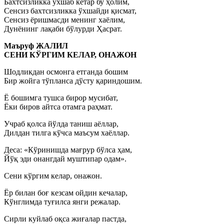
Бахтсизликка ўхшаб кетар бу ҳолим,
Сенсиз бахтсизликка ўхшайди қисмат,
Сенсиз ёришмасди менинг хаёлим,
Дунёнинг лақаби бўлурди Ҳасрат.
Маъруф ЖАЛИЛ
СЕНИ КЎРГИМ КЕЛАР, ОНАЖОН
Шодликдан осмонга етганда бошим
Бир жойга тўпланса дўсту қариндошим.
Ё бошимга тушса бирор мусибат,
Ёки биров айтса отамга раҳмат.
Учраб қолса йўлда таниш аёллар,
Дилдан тилга кўчса маъсум хаёллар.
Деса: «Кўринишда мағрур бўлса ҳам,
Йўқ эди онангдай муштипар одам».
Сени кўргим келар, онажон.
Ёр билан боғ кезсам ойдин кечалар,
Кўнглимда туғилса янги режалар.
Сирли куйлаб оқса жиғалар пастда,