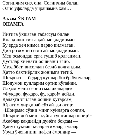
Соғинчим сиз, она, Соғинчим билан
Олис уфқларда учрашамиз ҳам…
Аъзам ЎКТАМ
ОНАМГА
Йиғига ўхшаган табассум билан
Яна қошингизга қайтмоқдадирман.
Бу ерда ҳеч кимса парво қилмаган,
Дил розимни сизга айтмоқдадирман.
Мен осмондан ерга тушиб қолганман,
Дўстлар хиёнати бошимни эгиб.
Муҳаббат, висолдан безиб қолгандим,
Ҳатто бахтиёрлик жонимга тегиб.
Шеърсиз — бедард кунлар бисёр бунчалар,
Шодумон кунларим ортиқ кўпайди.
Илҳом мени серноз маликалардек
«Фуқаро, фуқаро, фу, қаро!» дейди.
Қадаҳга эгилган бошни кўтарсам,
Юрагим ҳирқираб сўз айтди оғир:
«Шоирмас сўзни минг куйларга солган,
Шеърни деб минг куйга тушганлар шоир!»
Асаблар қақшайди дунёга боқсам —
Ҳануз тўқнаш келар етимлар, туллар.
Уруш ўчоғининг нафси ёмондир —