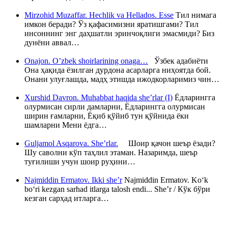
Mirzohid Muzaffar. Hechlik va Hellados. Esse
Тил нимага
имкон беради? Ўз қафасимизни яратишгами? Тил
инсоннинг энг даҳшатли эринчоқлиги эмасмиди? Биз
дунёни аввал…
Onajon. O’zbek shoirlarining onaga…
Ўзбек адабиёти
Она ҳақида ёзилган дурдона асарларга ниҳоятда бой.
Онани улуғлашда, мадҳ этишда ижодкорларимиз чин…
Xurshid Davron. Muhabbat haqida she’rlar (I)
Ёдларингга
олурмисан сирли дамларни, Ёдларингга олурмисан
ширин ғамларни, Ёқиб қўйиб тун қўйнида ёки
шамларни Мени ёдга…
Guljamol Asqarova. She’rlar.
Шоир қачон шеър ёзади?
Шу саволни кўп таҳлил этаман. Назаримда, шеър
туғилиши учун шоир руҳини…
Najmiddin Ermatov. Ikki she’r
Najmiddin Ermatov. Ko‘k
bo‘ri kezgan sarhad itlarga talosh endi... She’r / Кўк бўри
кезган сарҳад итларга…