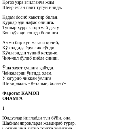
Қоғоз узра эгилганча жим
Шеър ёзган пайт тутун ичида.
Қадам босиб хавотир билан,
Қўрқар эди нафас олишга.
Тунлар хуррак тортмай дея у
Бош қўярди тонгда болишга.
Аммо бир кун мазаси қочиб,
Кўз олдида ёруғлик сўнди.
Қўлларидан тушиб кетди-ю,
Чил-чил бўлиб пиёла синди.
Ўша заҳот ҳушига қайтди,
Чайқаларди ўнгида олам.
У югуриб чиққан ўғлига
Шивирлади: «Кетайми, болам?»
Фароғат КАМОЛ
ОНАМГА
1
Юлдузлар йиғлабди тун бўйи, она,
Шабнам япроқларда жавдираб турар.
Соғинч ини айтиб тонгга жимгина