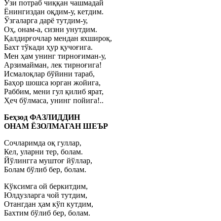
Ўзи потраб чиққан чашмадай
Ёнингиздан оқдим-у, кетдим.
Ўзгаларга дарё тутдим-у,
Оҳ, онам-а, сизни унутдим.
Қалдирғочлар мендан яхшироқ,
Бахт тўкади ҳур қучоғига.
Мен ҳам унинг тирноғиман-у,
Арзимайман, лек тирноғига!
Исмалоқлар бўйини тараб,
Баҳор шошса юрган жойига,
Раббим, мени гул қилиб ярат,
Ҳеч бўлмаса, унинг пойига!..
Беҳзод ФАЗЛИДДИН
ОНАМ ЁЗОЛМАГАН ШЕЪР
Сочларимда оқ гуллар,
Кел, уларни тер, болам.
Йўлингга муштоғ йўллар,
Болам бўлиб бер, болам.
Кўксимга ой беркитдим,
Юлдузларга чой тутдим,
Отангдан ҳам кўп кутдим,
Бахтим бўлиб бер, болам.