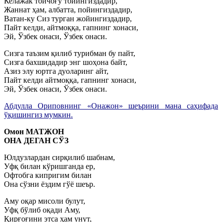
Келажак тойчоғу тойингиздадир,
Жаннат ҳам, албатта, пойингиздадир,
Ватан-ку Сиз турган жойингиздадир,
Пайт келди, айтмоққа, гапнинг хонаси,
Эй, Ўзбек онаси, Ўзбек онаси.
Сизга таъзим қилиб турибман бу пайт,
Сизга бахшидадир энг шоҳона байт,
Азиз элу юртга дуоларинг айт,
Пайт келди айтмоққа, гапнинг хонаси,
Эй, Ўзбек онаси, Ўзбек онаси.
Абдулла Ориповнинг «Онажон» шеърини мана саҳифада
ўқишингиз мумкин.
Омон МАТЖОН
ОНА ДЕГАН СЎЗ
Юлдузлардан сирқилиб шабнам,
Уфқ билан кўришганда ер,
Офтобга кипригим билан
Она сўзни ёздим гўё шеър.
Аму оқар мисоли булут,
Уфқ бўлиб оқади Аму,
Қирғоғини этса ҳам унут,