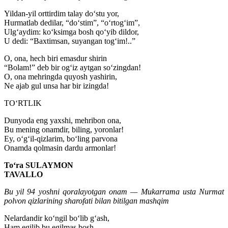
Yildan-yil orttirdim talay do‘stu yor,
Hurmatlab dedilar, “do‘stim”, “o‘rtog‘im”,
Ulg‘aydim: ko‘ksimga bosh qo‘yib dildor,
U dedi: “Baxtimsan, suyangan tog‘im!..”
O, ona, hech biri emasdur shirin
“Bolam!” deb bir og‘iz aytgan so‘zingdan!
O, ona mehringda quyosh yashirin,
Ne ajab gul unsa har bir izingda!
TO‘RTLIK
Dunyoda eng yaxshi, mehribon ona,
Bu mening onamdir, biling, yoronlar!
Ey, o‘g‘il-qizlarim, bo‘ling parvona
Onamda qolmasin dardu armonlar!
To‘ra SULAYMON
TAVALLO
Bu yil 94 yoshni qoralayotgan onam — Mukarrama usta Nurmat
polvon qizlarining sharofati bilan bitilgan mashqim
Nelardandir ko‘ngil bo‘lib g‘ash,
Ham egilib bu egilmas bosh,