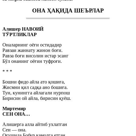
ОНА ҲАҚИДА ШЕЪРЛАР
Алишер НАВОИЙ
ТЎРТЛИКЛАР
Оналарнинг оёғи остидадир
Равзаи жаннату жинон боғи.
Равза боғи висолин истар эсанг
Бўл онанинг оёғин туфроғи.
* * *
Бошни фидо айла ато қошиға,
Жисмни қил садқа ано бошиға.
Тун, кунингга айлагали нурпош
Бирисин ой айла, бирисин қуёш.
Миртемир
СЕН ОНА…
Алишерга алла айтиб ухлатган
Сен — она.
Оғушида Бобур камолга етган