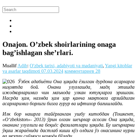
Onajon. O’zbek shoirlarining onaga
bag’ishlagan she’rlari.
Muallif
Adib
:
O'zbek tarixi, adabiyoti va madaniyati
,
Yangi kitoblar
va asarlar taqdimoti
07.03.2024
комментариев 28
Ўзбек адабиёти Она ҳақида ёзилган дурдона асарларга
ниҳоятда бой. Онани улуғлашда, мадҳ этишда
ижодкорларимиз чин маънода улкан ютуқларга эришган.
Насрда ҳам, назмда ҳам ҳар қанча мақтовга арзийдиган
асарларимиз борлиги бизга ғурур ва ифтихор бағишлайди.
Илк бор нашрга тайёрланган ушбу китобдан (Тошкент,
«O‘zbekiston»- 2013) ўрин олган шеърлар асосан Она ҳақида,
онанинг улуғлиги ва беқиёс фазилатлари ҳақида. Бу шеърларни
ўқиш жараёнида дастлаб киши кўз олдига ўз онасининг нурли
ва меҳрли сиймоси намоён бўлади.