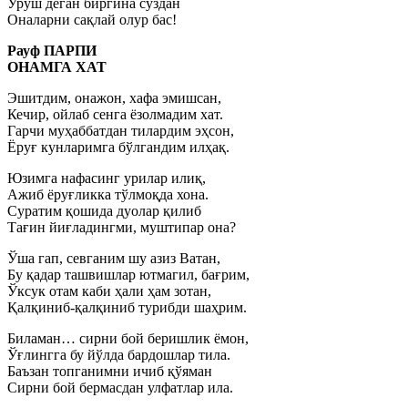
Уруш деган биргина сўздан
Оналарни сақлай олур бас!
Рауф ПАРПИ
ОНАМГА ХАТ
Эшитдим, онажон, хафа эмишсан,
Кечир, ойлаб сенга ёзолмадим хат.
Гарчи муҳаббатдан тилардим эҳсон,
Ёруғ кунларимга бўлгандим илҳақ.
Юзимга нафасинг урилар илиқ,
Ажиб ёруғликка тўлмоқда хона.
Суратим қошида дуолар қилиб
Тағин йиғладингми, муштипар она?
Ўша гап, севганим шу азиз Ватан,
Бу қадар ташвишлар ютмагил, бағрим,
Ўксук отам каби ҳали ҳам зотан,
Қалқиниб-қалқиниб турибди шаҳрим.
Биламан… сирни бой беришлик ёмон,
Ўғлингга бу йўлда бардошлар тила.
Баъзан топганимни ичиб қўяман
Сирни бой бермасдан улфатлар ила.