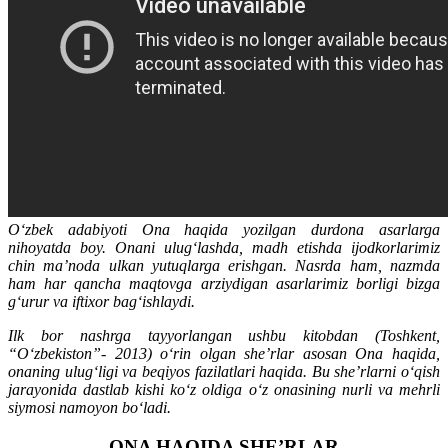
O‘zbek adabiyoti Ona haqida yozilgan durdona asarlarga
nihoyatda boy. Onani ulug‘lashda, madh etishda ijodkorlarimiz
chin ma’noda ulkan yutuqlarga erishgan. Nasrda ham, nazmda
ham har qancha maqtovga arziydigan asarlarimiz borligi bizga
g‘urur va iftixor bag‘ishlaydi.
Ilk bor nashrga tayyorlangan ushbu kitobdan (Toshkent,
“O‘zbekiston”- 2013) o‘rin olgan she’rlar asosan Ona haqida,
onaning ulug‘ligi va beqiyos fazilatlari haqida. Bu she’rlarni o‘qish
jarayonida dastlab kishi ko‘z oldiga o‘z onasining nurli va mehrli
siymosi namoyon bo‘ladi.
ONA HAQIDA SHE’RLAR