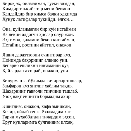
Бироқ эҳ, билмайман, гўёки зимдан,
Кимдир таъқиб этар мени беомон.
Қандайдир бир кимса балки ҳақимда
Хунук латифалар тўқийди, ёлғон…
Она, куйланмаган бир куй истайман
Ва лекин алдоғчи ҳислар олур жон.
Эҳтимол, қаламни бекор қистайман,
Нетайин, ростини айтгил, онажон.
Яшил дарахтзорни ечинтирар куз,
Пойимда баҳорнинг алвидо уни.
Бепарво ёшликни илғамайди кўз,
Қайлардан ахтарай, онажон, уни.
Билурман… йўлимда ғичирлар тошлар,
Заъфарон куз янглиғ хаёлим тақир.
Шаҳарнинг ғавғоли тинчини ташлаб,
Узоқ вақт ёнингга бормадим ахир.
Эшитдим, онажон, хафа эмишсан,
Кечир, ойлаб сенга ёзолмадим хат.
Гарчи муҳаббатдан тилардим эҳсон,
Ёруғ кунларимга бўлгандим илҳақ.