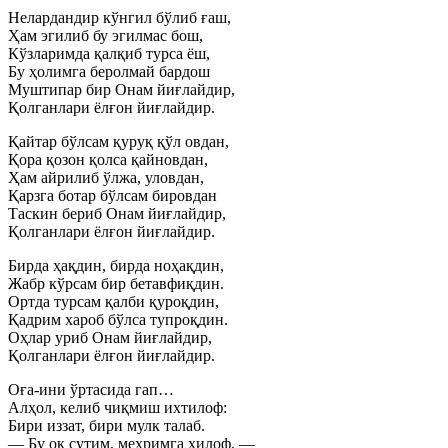
Нелардандир кўнгил бўлиб ғаш,
Ҳам эгилиб бу эгилмас бош,
Кўзларимда қалқиб турса ёш,
Бу ҳолимга беролмай бардош
Муштипар бир Онам йиғлайдир,
Қолганлари ёлғон йиғлайдир.
Қайтар бўлсам қуруқ қўл овдан,
Қора қозон қолса қайновдан,
Ҳам айрилиб ўлжа, уловдан,
Қарзга ботар бўлсам бировдан
Таскин бериб Онам йиғлайдир,
Қолганлари ёлғон йиғлайдир.
Бирда ҳақдин, бирда ноҳақдин,
Жабр кўрсам бир бетавфиқдин.
Ортда турсам қалби қуроқдин,
Қадрим хароб бўлса тупроқдин.
Оҳлар уриб Онам йиғлайдир,
Қолганлари ёлғон йиғлайдир.
Оға-ини ўртасида гап…
Алҳол, келиб чиқмиш ихтилоф:
Бири иззат, бири мулк талаб.
— Бу оқ сутим, меҳримга хилоф, —