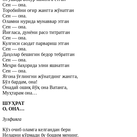
Сен — она.
Торобийни оғир жангга жўнатган
Сен — она.
Оламни нурида мунаввар этган
Сен — она.
Йиғласа, дунёни расо титратган
Сен — она.
Кулгиси саодат парвариш этган
Сен — она.
Даҳолар бешигин бедор тебратган
Сен — она.
Меҳри баҳорида элни яшнатган
Сен — она.
Ягона ўғлингни жўнатдинг жангга,
Бўл бардам, она!
Онадай ошиқ йўқ она Ватанга,
Муҳтарам она…
ШУҲРАТ
О, ОНА…
Зулфияга
Кўз очиб оламга келгандан бери
Неларни кўрмади бу бошим менинг.