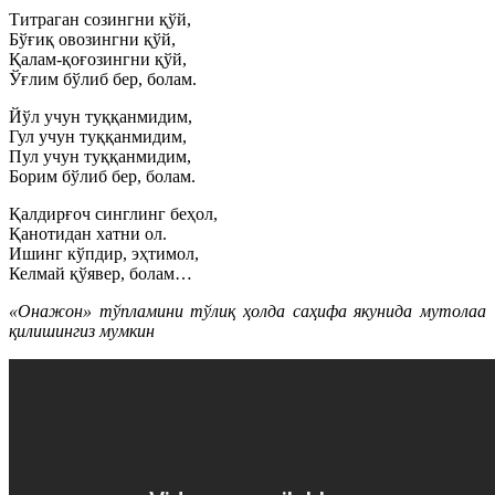
Титраган созингни қўй,
Бўғиқ овозингни қўй,
Қалам-қоғозингни қўй,
Ўғлим бўлиб бер, болам.
Йўл учун туққанмидим,
Гул учун туққанмидим,
Пул учун туққанмидим,
Борим бўлиб бер, болам.
Қалдирғоч синглинг беҳол,
Қанотидан хатни ол.
Ишинг кўпдир, эҳтимол,
Келмай қўявер, болам…
«Онажон» тўпламини тўлиқ ҳолда саҳифа якунида мутолаа
қилишингиз мумкин