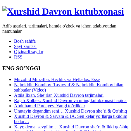
Adib asarlari, tarjimalari, hamda o'zbek va jahon adabiyotidan
namunalar
Bosh sahifa
Sayt xaritasi
Qiziqarli saytlar
RSS
ENG SO’NGGI
Mirzohid Muzaffar. Hechlik va Hellados. Esse
Najmiddin Komilov. Tasavvuf & Najmiddin Komilov bilan
suhbatlar (Video)
Attila Ilxan. She’rlar. Xurshid Davron tarjimalari
Rajab Xolbek. Xurshid Davron va uning kutubxonasi haqida
Abduhamid Pardayev. Yangi to’rtliklar
Unutayin degandim seni… Xurshid Davron she’ri & Qo’shiq
Xurshid Davron & Sarvara & IA. Sen kelar yo’llarga tikildim
bedor…
Xayr, dema, sevgilim… Xurshid Davron she’ri & Ikki qo’shiq