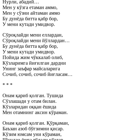
Нурли, абадий…
Мен у кўзга етаман аммо,
Мен у сўзни айтаман аммо
Бу дунёда битта қабр бор,
У мени кутади умидвор.
Сўроқлайди мени еллардан,
Сўроқлайди мени йўллардан…
Бу дунёда битта қабр бор,
У мени кутади умидвор.
Пойида жим чўккалаб олиб,
Кўзларимга йиғилган дардни
Унинг заъфар майсаларига
Сочиб, сочиб, сочиб йиғласам…
* * *
Онам қариб қолган. Тушида
Сўзлашади у отам билан.
Кўзларидан оққан ёшида
Мен отамнинг аксин кўраман.
Онам қариб қолган. Қўрқаман,
Баъзан азоб бўғзимни қисар.
Кўзим юмсам уни кўраман,
Шундан ёшга тўлади кўзлар.