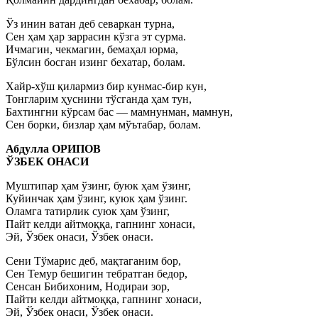
Ўз инин ватан деб севаркан турна,
Сен ҳам ҳар заррасин кўзга эт сурма.
Ичмагин, чекмагин, бемаҳал юрма,
Бўлсин босган изинг бехатар, болам.
Хайр-хўш қилармиз бир кунмас-бир кун,
Тонгларим ҳуснини тўсганда ҳам тун,
Бахтингни кўрсам бас — мамнунман, мамнун,
Сен борки, бизлар ҳам мўътабар, болам.
Абдулла ОРИПОВ
ЎЗБЕК ОНАСИ
Муштипар ҳам ўзинг, буюк ҳам ўзинг,
Куйинчак ҳам ўзинг, куюк ҳам ўзинг.
Оламга татирлик суюк ҳам ўзинг,
Пайт келди айтмоққа, гапнинг хонаси,
Эй, Ўзбек онаси, Ўзбек онаси.
Сени Тўмарис деб, мақтаганим бор,
Сен Темур бешигин тебратган бедор,
Сенсан Бибихоним, Нодираи зор,
Пайти келди айтмоққа, гапнинг хонаси,
Эй, Ўзбек онаси, Ўзбек онаси.