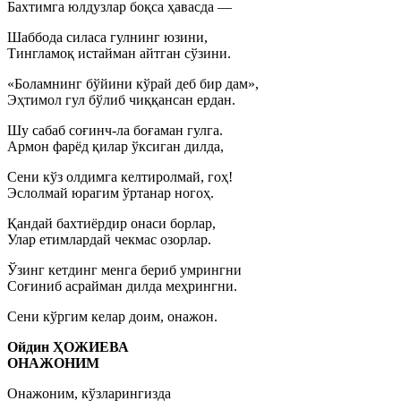
Бахтимга юлдузлар боқса ҳавасда —
Шаббода силаса гулнинг юзини,
Тингламоқ истайман айтган сўзини.
«Боламнинг бўйини кўрай деб бир дам»,
Эҳтимол гул бўлиб чиққансан ердан.
Шу сабаб соғинч-ла боғаман гулга.
Армон фарёд қилар ўксиган дилда,
Сени кўз олдимга келтиролмай, гоҳ!
Эслолмай юрагим ўртанар ногоҳ.
Қандай бахтиёрдир онаси борлар,
Улар етимлардай чекмас озорлар.
Ўзинг кетдинг менга бериб умрингни
Соғиниб асрайман дилда меҳрингни.
Сени кўргим келар доим, онажон.
Ойдин ҲОЖИЕВА
ОНАЖОНИМ
Онажоним, кўзларингизда