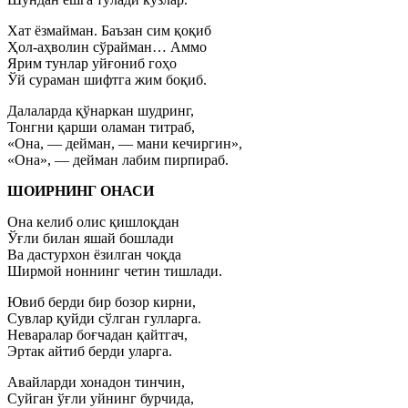
Хат ёзмайман. Баъзан сим қоқиб
Ҳол-аҳволин сўрайман… Аммо
Ярим тунлар уйғониб гоҳо
Ўй сураман шифтга жим боқиб.
Далаларда қўнаркан шудринг,
Тонгни қарши оламан титраб,
«Она, — дейман, — мани кечиргин»,
«Она», — дейман лабим пирпираб.
ШОИРНИНГ ОНАСИ
Она келиб олис қишлоқдан
Ўғли билан яшай бошлади
Ва дастурхон ёзилган чоқда
Ширмой ноннинг четин тишлади.
Ювиб берди бир бозор кирни,
Сувлар қуйди сўлган гулларга.
Неваралар боғчадан қайтгач,
Эртак айтиб берди уларга.
Авайларди хонадон тинчин,
Суйган ўғли уйнинг бурчида,