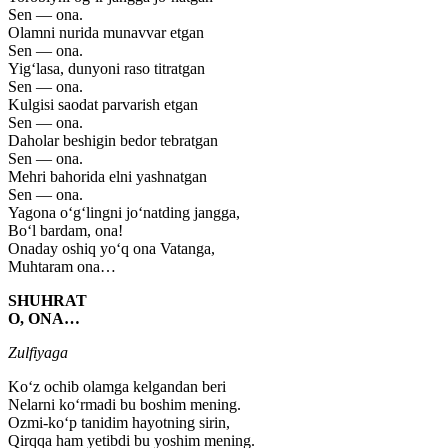
Sen — ona.
Olamni nurida munavvar etgan
Sen — ona.
Yig‘lasa, dunyoni raso titratgan
Sen — ona.
Kulgisi saodat parvarish etgan
Sen — ona.
Daholar beshigin bedor tebratgan
Sen — ona.
Mehri bahorida elni yashnatgan
Sen — ona.
Yagona o‘g‘lingni jo‘natding jangga,
Bo‘l bardam, ona!
Onaday oshiq yo‘q ona Vatanga,
Muhtaram ona…
SHUHRAT
O, ONA…
Zulfiyaga
Ko‘z ochib olamga kelgandan beri
Nelarni ko‘rmadi bu boshim mening.
Ozmi-ko‘p tanidim hayotning sirin,
Qirqqa ham yetibdi bu yoshim mening.