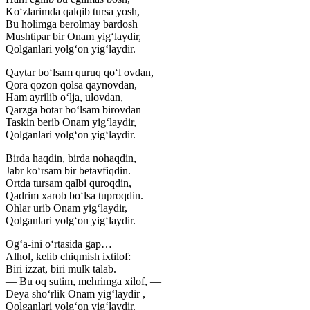
Ko‘zlarimda qalqib tursa yosh,
Bu holimga berolmay bardosh
Mushtipar bir Onam yig‘laydir,
Qolganlari yolg‘on yig‘laydir.
Qaytar bo‘lsam quruq qo‘l ovdan,
Qora qozon qolsa qaynovdan,
Ham ayrilib o‘lja, ulovdan,
Qarzga botar bo‘lsam birovdan
Taskin berib Onam yig‘laydir,
Qolganlari yolg‘on yig‘laydir.
Birda haqdin, birda nohaqdin,
Jabr ko‘rsam bir betavfiqdin.
Ortda tursam qalbi quroqdin,
Qadrim xarob bo‘lsa tuproqdin.
Ohlar urib Onam yig‘laydir,
Qolganlari yolg‘on yig‘laydir.
Og‘a-ini o‘rtasida gap…
Alhol, kelib chiqmish ixtilof:
Biri izzat, biri mulk talab.
— Bu oq sutim, mehrimga xilof, —
Deya sho‘rlik Onam yig‘laydir ,
Qolganlari yolg‘on yig‘laydir.