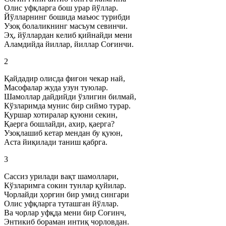
Олис уфқларга бош урар йўллар.
Йўлларнинг бошида маъюс турибди
Узоқ болаликнинг масъум севинчи.
Эҳ, йўллардан келиб қийнайди мени
Аламдийда йиллар, йиллар Соғинчи.
2
Қайдадир олисда фиғон чекар най,
Масофалар жуда узун туюлар.
Шамоллар дайдийди ўзлигин билмай,
Кўзларимда мунис бир сиймо турар.
Қуршар хотиралар қуюни секин,
Қаерга бошлайди, ахир, қаерга?
Узоқлашиб кетар мендан бу қуюн,
Аста йиқилади таниш қабрга.
3
Сассиз урилади вақт шамоллари,
Кўзларимга сокин тунлар қуйилар.
Чорлайди ҳорғин бир умид сингари
Олис уфқларга туташган йўллар.
Ва чорлар уфқда мени бир Соғинч,
Энтикиб бораман интиқ чорловдан.