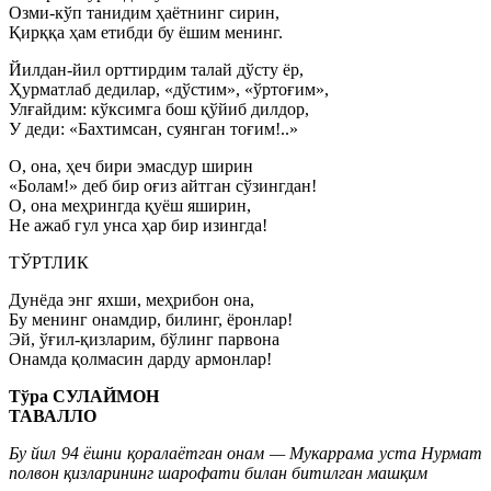
Озми-кўп танидим ҳаётнинг сирин,
Қирққа ҳам етибди бу ёшим менинг.
Йилдан-йил орттирдим талай дўсту ёр,
Ҳурматлаб дедилар, «дўстим», «ўртоғим»,
Улғайдим: кўксимга бош қўйиб дилдор,
У деди: «Бахтимсан, суянган тоғим!..»
О, она, ҳеч бири эмасдур ширин
«Болам!» деб бир оғиз айтган сўзингдан!
О, она меҳрингда қуёш яширин,
Не ажаб гул унса ҳар бир изингда!
ТЎРТЛИК
Дунёда энг яхши, меҳрибон она,
Бу менинг онамдир, билинг, ёронлар!
Эй, ўғил-қизларим, бўлинг парвона
Онамда қолмасин дарду армонлар!
Тўра СУЛАЙМОН
ТАВАЛЛО
Бу йил 94 ёшни қоралаётган онам — Мукаррама уста Нурмат
полвон қизларининг шарофати билан битилган машқим