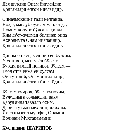
Дея шўрлик Онам йиғлайдир ,
Қолганлари ёлғон йиғлайдир.
Синалмоқнинг гали келганда,
Ноҳақ мағлуб бўлсам майдонда,
Номим қолмас бўлса жаҳонда,
Ким дўст-душман билинар онда
Аҳволимга Онам йиғлайдир,
Қолганлари ёлғон йиғлайдир.
Ҳаним бир ён, мен бир ён бўлсам,
У устивор, мен урён бўлсам,
Бу ҳам камдай ногирон бўлсам —
Ёғоч отга ёнма-ён бўлсам
Ой тутилиб, Онам йиғлайдир ,
Қолганлари ёлғон йиғлайдир.
Бўлсам гумроҳ, бўлса гуноҳим,
Вужудимга солмасдин ваҳм,
Қабул айла тавалло-оҳим,
Дариғ тутмай меҳринг, илоҳим,
Йиғлатмагил мушфиқ Онамни,
Волидаи Муҳтарамамни
Ҳусниддин ШАРИПОВ