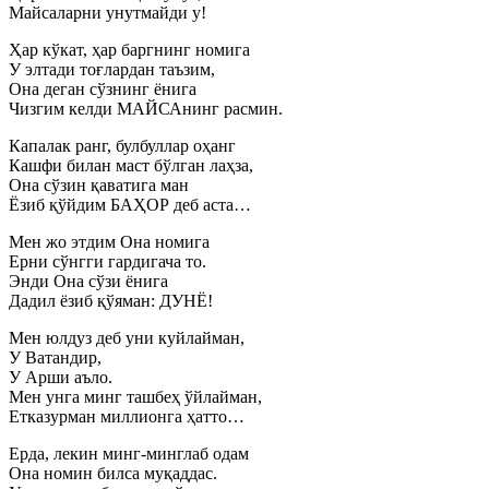
Майсаларни унутмайди у!
Ҳар кўкат, ҳар баргнинг номига
У элтади тоғлардан таъзим,
Она деган сўзнинг ёнига
Чизгим келди МАЙСАнинг расмин.
Капалак ранг, булбуллар оҳанг
Кашфи билан маст бўлган лаҳза,
Она сўзин қаватига ман
Ёзиб қўйдим БАҲОР деб аста…
Мен жо этдим Она номига
Ерни сўнгги гардигача то.
Энди Она сўзи ёнига
Дадил ёзиб қўяман: ДУНЁ!
Мен юлдуз деб уни куйлайман,
У Ватандир,
У Арши аъло.
Мен унга минг ташбеҳ ўйлайман,
Етказурман миллионга ҳатто…
Ерда, лекин минг-минглаб одам
Она номин билса муқаддас.