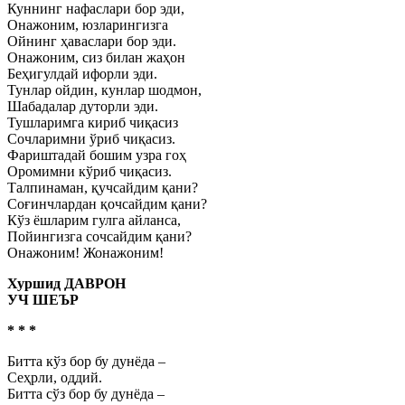
Куннинг нафаслари бор эди,
Онажоним, юзларингизга
Ойнинг ҳаваслари бор эди.
Онажоним, сиз билан жаҳон
Беҳигулдай ифорли эди.
Тунлар ойдин, кунлар шодмон,
Шабадалар дуторли эди.
Тушларимга кириб чиқасиз
Сочларимни ўриб чиқасиз.
Фариштадай бошим узра гоҳ
Оромимни кўриб чиқасиз.
Талпинаман, қучсайдим қани?
Соғинчлардан қочсайдим қани?
Кўз ёшларим гулга айланса,
Пойингизга сочсайдим қани?
Онажоним! Жонажоним!
Хуршид ДАВРОН
УЧ ШЕЪР
* * *
Битта кўз бор бу дунёда –
Сеҳрли, оддий.
Битта сўз бор бу дунёда –