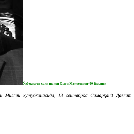
Ўзбекистон халқ шоири Омон Матжоннинг 80 йиллиги
н Миллий кутубхонасида, 18 сентябрда Самарқанд Давлат