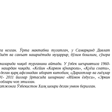
га келган. Ўрта мактабни тугатгач, у Самарқанд Давлат
биёт ва санъат нашриётида муҳаррир, бўлим бошлиғи, сўнгра
аларида чиқиб турганини айтади. У ўзбек шеъриятига 1960-
и нашрдан чиқади. «Кейин «Карвон қўнғироғи», «Қуёш соати»,
деган қирқ афсонадан иборат китобим, «Дарахтлар ва гиёҳлар
91- 2011 йиллар ўртасида шоирнинг «Иймон ёғдуси», «Эркин
облари чоп этилган.
атжонга Ўзбекистон Халқ шоири деган унвон берилган.