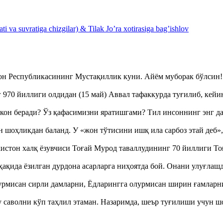
 va suvratiga chizgilar) & Tilak Jo’ra xotirasiga bag’ishlov
тон Республикасининг Мустақиллик куни. Айём муборак бўлси
970 йиллиги олдидан (15 май) Аввал тафаккурда туғилиб, кейи
кон беради? Ўз қафасимизни яратишгами? Тил инсоннинг энг д
оҳликдан баланд. У «жон тўтисини ишқ ила сарбоз этай деб
истон халқ ёзувчиси Тоғай Мурод таваллудининг 70 йиллиги 
ақида ёзилган дурдона асарларга ниҳоятда бой. Онани улуғла
урмисан сирли дамларни, Ёдларингга олурмисан ширин ғамларн
аволни кўп таҳлил этаман. Назаримда, шеър туғилиши учун 