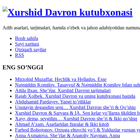
Adib asarlari, tarjimalari, hamda o'zbek va jahon adabiyotidan namun
Bosh sahifa
Sayt xaritasi
Qiziqarli saytlar
RSS
ENG SO’NGGI
Mirzohid Muzaffar. Hechlik va Hellados. Esse
Najmiddin Komilov. Tasavvuf & Najmiddin Komilov bilan suhb
Attila Ilxan. She’rlar. Xurshid Davron tarjimalari
Rajab Xolbek. Xurshid Davron va uning kutubxonasi haqida
Abduhamid Pardayev. Yangi to’rtliklar
Unutayin degandim seni… Xurshid Davron she’ri & Qo’shiq
Xurshid Davron & Sarvara & IA. Sen kelar yo’llarga tikildim
Xayr, dema, sevgilim… Xurshid Davron she’ri & Ikki qo’shiq
Ahmad A’zam. Asarlaridan fiqralar & Ikki kitob
Farhod Bobojonov. Orzuga eltuvchi yo‘l & Yulduzlar yurgan y
Anna Axmatova. She’rlar & Anatoliy Nayman. Anna