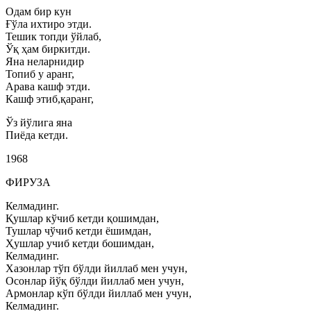
Одам бир кун
Ғўла ихтиро этди.
Тешик топди ўйлаб,
Ўқ ҳам биркитди.
Яна неларнидир
Топиб у аранг,
Арава кашф этди.
Кашф этиб,қаранг,
Ўз йўлига яна
Пиёда кетди.
1968
ФИРУЗА
Келмадинг.
Қушлар кўчиб кетди қошимдан,
Тушлар чўчиб кетди ёшимдан,
Ҳушлар учиб кетди бошимдан,
Келмадинг.
Хазонлар тўп бўлди йиллаб мен учун,
Осонлар йўқ бўлди йиллаб мен учун,
Армонлар кўп бўлди йиллаб мен учун,
Келмадинг.