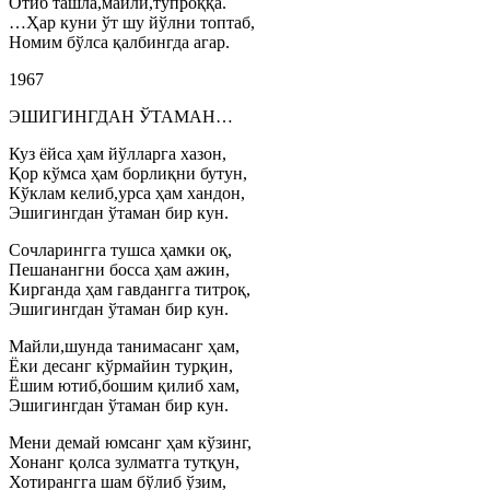
Отиб ташла,майли,тупроққа.
…Ҳар куни ўт шу йўлни топтаб,
Номим бўлса қалбингда агар.
1967
ЭШИГИНГДАН ЎТАМАН…
Куз ёйса ҳам йўлларга хазон,
Қор кўмса ҳам борлиқни бутун,
Кўклам келиб,урса ҳам хандон,
Эшигингдан ўтаман бир кун.
Сочларингга тушса ҳамки оқ,
Пешанангни босса ҳам ажин,
Кирганда ҳам гавдангга титроқ,
Эшигингдан ўтаман бир кун.
Майли,шунда танимасанг ҳам,
Ёки десанг кўрмайин турқин,
Ёшим ютиб,бошим қилиб хам,
Эшигингдан ўтаман бир кун.
Мени демай юмсанг ҳам кўзинг,
Хонанг қолса зулматга тутқун,
Хотирангга шам бўлиб ўзим,