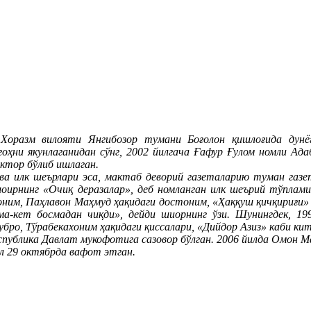
оразм вилояти Янгибозор тумани Боғолон қишлоғида дунё
ҳни якунлаганидан сўнг, 2002 йилгача Ғафур Ғулом номли Ада
ктор бўлиб ишлаган.
а илк шеърлари эса, мактаб деворий газеталарию туман газет
а шоирнинг «Очиқ деразалар», деб номланган илк шеърий тўплам
ним, Паҳлавон Маҳмуд ҳақидаги достоним, «Ҳаққуш қичқириғи» 
ма-кет босмадан чиқди», дейди шиорнинг ўзи. Шунингдек, 19
ро, Тўрабекахоним ҳақидаги қиссалари, «Дийдор Азиз» каби кит
публика Давлат мукофотига сазовор бўлган. 2006 йилда Омон М
 29 октябрда вафот этган.