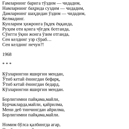
Ғамларнинг барига тўздим — чидадим,
Намларнинг баҳрида суздим — чидадим,
Дамларнинг шаҳдидан ўздим — чидадим,
Келмадинг.
Кунларим ҳижронга ўқдек ёққанда,
Руҳим оти қонга чўғдек ботганда,
Сўнгги ўқни жонга ўзим отганда,
Сен келдинг узр сўраб…
Сен келдинг нечун?!
1968
* * *
Кўзларингни яширгин мендан,
Ўтиб кетай ёнингдан бефарқ,
Ўтиб кетай ёнингдан бедард,
Кўзларингни яширгин мендан.
Борлигимни пайқама,майли,
Бурчакларда,майли, қайрилма,
Мени деб тинчингдан айрилма,
Борлигимни пайқама,майли.
Номим бўлса қалбингда агар,