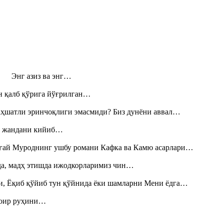
н! Энг азиз ва энг…
н қалб қўрига йўғрилган…
аҳшатли эринчоқлиги эмасмиди? Биз дунёни аввал…
», жандани кийиб…
Тоғай Муроднинг ушбу романи Кафка ва Камю асарлари…
шда, мадҳ этишда ижодкорларимиз чин…
и, Ёқиб қўйиб тун қўйнида ёки шамларни Мени ёдга…
шоир руҳини…