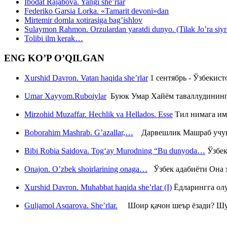
Ibodat Rajabova. Yangi she’rlar
Federiko Garsia Lorka. «Tamarit devoni»dan
Mirtemir domla xotirasiga bag’ishlov
Sulaymon Rahmon. Orzulardan yaratdi dunyo. (Tilak Jo’ra siyrati
Tolibi ilm kerak…
ENG KO’P O’QILGAN
Xurshid Davron. Vatan haqida she’rlar
1 сентябрь - Ўзбекис
Umar Xayyom.Ruboiylar
Буюк Умар Хайём таваллудининг 
Mirzohid Muzaffar. Hechlik va Hellados. Esse
Тил нимага им
Boborahim Mashrab. G’azallar,…
Дарвешлик Машраб учун ш
Bibi Robia Saidova. Tog‘ay Murodning “Bu dunyoda…
Ўзбек
Onajon. O’zbek shoirlarining onaga…
Ўзбек адабиёти Она ҳ
Xurshid Davron. Muhabbat haqida she’rlar (I)
Ёдларингга ол
Guljamol Asqarova. She’rlar.
Шоир қачон шеър ёзади? Шу с