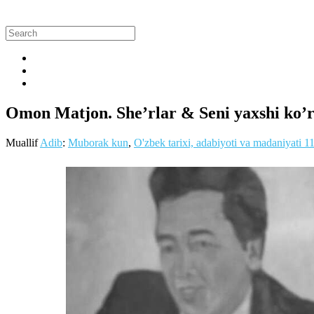
Omon Matjon. She’rlar & Seni yaxshi ko’r
Muallif
Adib
:
Muborak kun
,
O'zbek tarixi, adabiyoti va madaniyati
1