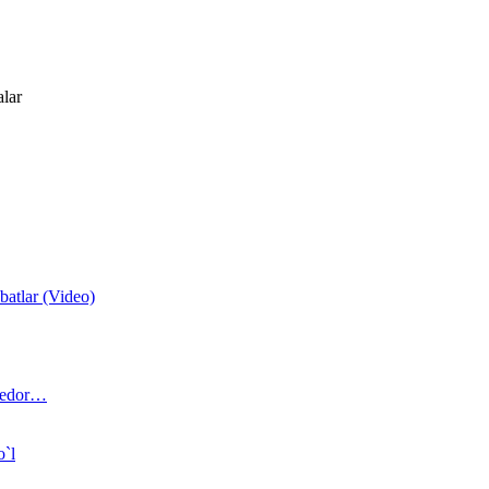
alar
atlar (Video)
 bedor…
o`l