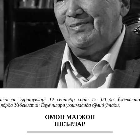
ланган учрашувлар: 12 сентябр соат 15. 00 да Ўзбекисто
тябрда Ўзбекистон Ёзувчилари уюшмасида бўлиб ўтади.
ОМОН МАТЖОН
ШЕЪРЛАР