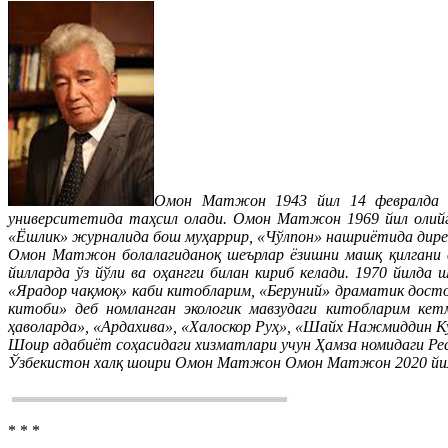
Омон Матжон 1943 йил 14 февралда Х
университетида таҳсил олади. Омон Матжон 1969 йил олийго
«Ёшлик» журналида бош муҳаррир, «Чўлпон» нашриётида дире
Омон Матжон болалагиданоқ шеърлар ёзишни машқ қилгани в
йилларда ўз йўли ва оҳангги билан кириб келади. 1970 йилд
«Ярадор чақмоқ» каби китобларим, «Беруний» драматик досто
китоби» деб номланган экологик мавзудаги китобларим кет
ҳаволарда», «Ардахива», «Халоскор Руҳ», «Шайх Нажмиддин Куб
Шоир адабиёт соҳасидаги хизматлари учун Ҳамза номидаги Рес
Ўзбекистон халқ шоири Омон Матжон Омон Матжон 2020 йил
* * *