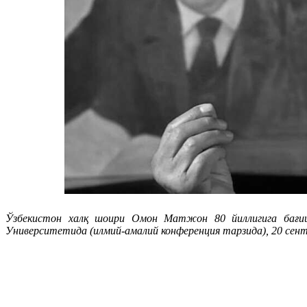
Ўзбекистон халқ шоири Омон Матжон 80 йиллигига бағиш
Университетида (илмий-амалий конференция тарзида), 20 сен