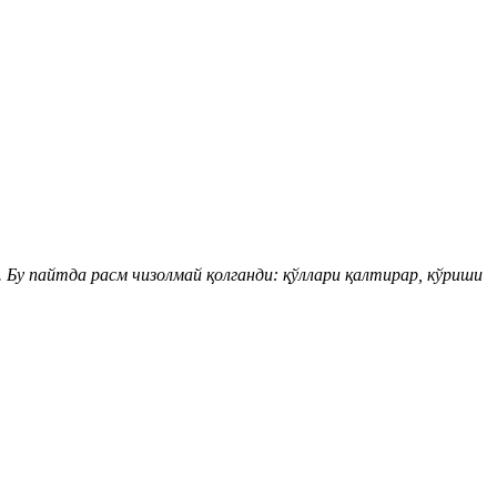
. Бу пайтда расм чизолмай қолганди: қўллари қалтирар, кўриши