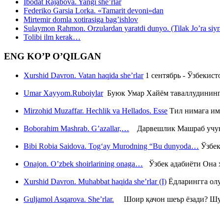
Ibodat Rajabova. Yangi she’rlar
Federiko Garsia Lorka. «Tamarit devoni»dan
Mirtemir domla xotirasiga bag’ishlov
Sulaymon Rahmon. Orzulardan yaratdi dunyo. (Tilak Jo’ra siyrati
Tolibi ilm kerak…
ENG KO’P O’QILGAN
Xurshid Davron. Vatan haqida she’rlar
1 сентябрь - Ўзбекис
Umar Xayyom.Ruboiylar
Буюк Умар Хайём таваллудининг 
Mirzohid Muzaffar. Hechlik va Hellados. Esse
Тил нимага им
Boborahim Mashrab. G’azallar,…
Дарвешлик Машраб учун ш
Bibi Robia Saidova. Tog‘ay Murodning “Bu dunyoda…
Ўзбек
Onajon. O’zbek shoirlarining onaga…
Ўзбек адабиёти Она ҳ
Xurshid Davron. Muhabbat haqida she’rlar (I)
Ёдларингга ол
Guljamol Asqarova. She’rlar.
Шоир қачон шеър ёзади? Шу с