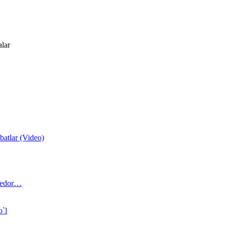
alar
atlar (Video)
 bedor…
o`l