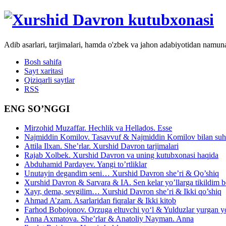
Adib asarlari, tarjimalari, hamda o'zbek va jahon adabiyotidan namun
Bosh sahifa
Sayt xaritasi
Qiziqarli saytlar
RSS
ENG SO’NGGI
Mirzohid Muzaffar. Hechlik va Hellados. Esse
Najmiddin Komilov. Tasavvuf & Najmiddin Komilov bilan suhb
Attila Ilxan. She’rlar. Xurshid Davron tarjimalari
Rajab Xolbek. Xurshid Davron va uning kutubxonasi haqida
Abduhamid Pardayev. Yangi to’rtliklar
Unutayin degandim seni… Xurshid Davron she’ri & Qo’shiq
Xurshid Davron & Sarvara & IA. Sen kelar yo’llarga tikildim
Xayr, dema, sevgilim… Xurshid Davron she’ri & Ikki qo’shiq
Ahmad A’zam. Asarlaridan fiqralar & Ikki kitob
Farhod Bobojonov. Orzuga eltuvchi yo‘l & Yulduzlar yurgan y
Anna Axmatova. She’rlar & Anatoliy Nayman. Anna