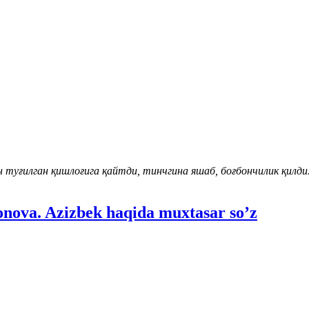
 туғилган қишлоғига қайтди, тинчгина яшаб, боғбончилик қилди
onova. Azizbek haqida muxtasar so’z