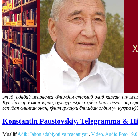
этиб, адабий жараёнга қўлимдан етаклаб олиб кирган, шу жар
Кўп йиллар ёзмай юриб, бултур «Ҳали ҳаёт бор» деган бир қи
гапидан олинган экан, қўштирноқни ёпишдан олдин уч нуқта қ
Konstantin Paustovskiy. Telegramma & Hik
Muallif
Adib
:
Jahon adabiyoti va madaniyati
,
Video, Audio,Foto
19.0