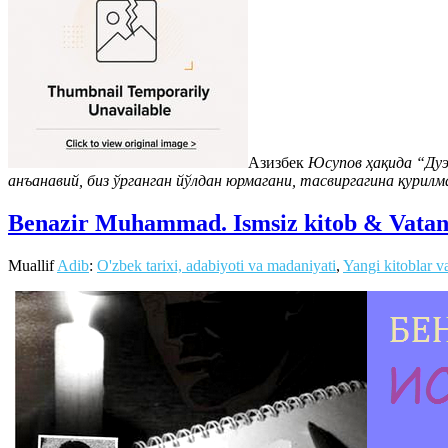
Азизбек
Юсупов ҳақида “Дуэ
анъанавий, биз ўрганган йўлдан юрмагани, тасвиргагина қурил
Benazir Muhammad. Ismsiz kitob & Vatan 
Muallif
Adib
:
O'zbek tarixi, adabiyoti va madaniyati
,
Yangi kitoblar va