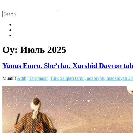
Oy:
Июль 2025
Yunus Emro. She’rlar. Xurshid Davron tabd
Muallif
Adib
:
Tarjimalar
,
Turk xalqlari tarixi, adabiyoti, madaniyati
24