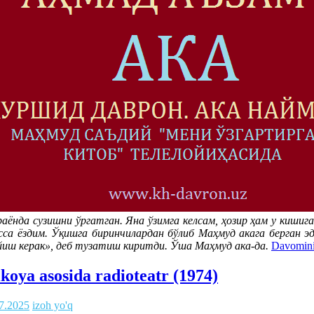
аёнда сузишни ўргатган. Яна ўзимга келсам, ҳозир ҳам у кишиг
сса ёздим. Ўқишга биринчилардан бўлиб Маҳмуд акага берган эд
ўйиш керак», деб тузатиш киритди. Ўша Маҳмуд ака-да.
Davomini
oya asosida radioteatr (1974)
7.2025
izoh yo'q