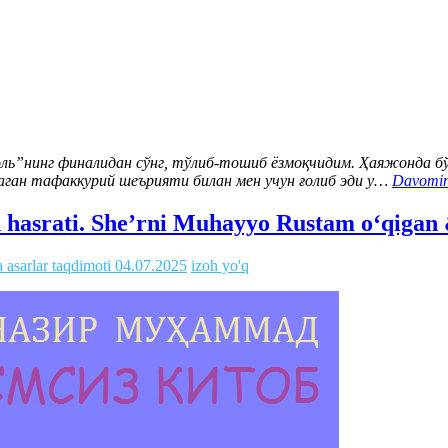
ль”нинг финалидан сўнг, тўлиб-тошиб ёзмоқчидим. Ҳаяжонда б
маган тафаккурий шеърияти билан мен учун ғолиб эди у…
Davomini
hasrati. She’rni Muhayyo Rustam o‘qigan 
 asarlar taqdimoti
04.07.2025
izoh yo'q