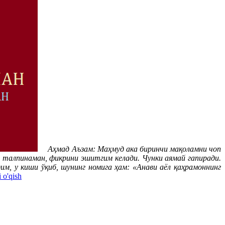
Аҳмад Аъзам: Маҳмуд ака биринчи мақоламни чоп
а талпинаман, фикрини эшитгим келади. Чунки аямай гапиради.
им, у киши ўқиб, шунинг номига ҳам: «Анави аёл қаҳрамоннинг
 o'qish