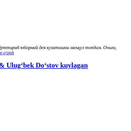
ўрттириб юбормай дея кузатишни маъқул топдим. Очиғи,
 o'qish
& Ulug‘bek Do‘stov kuylagan