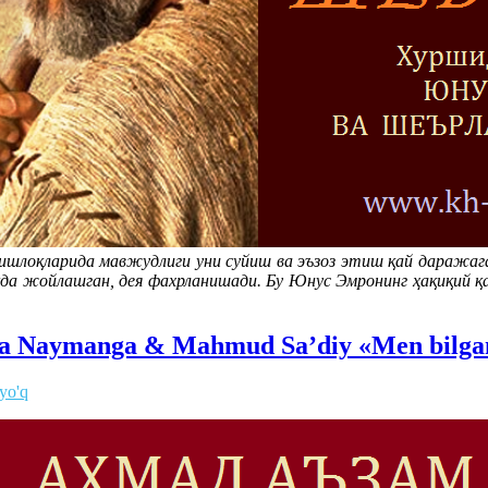
ишлоқларида мавжудлиги уни суйиш ва эъзоз этиш қай даражага
да жойлашган, дея фахрланишади. Бу Юнус Эмронинг ҳақиқий қабр
 Naymanga & Mahmud Sa’diy «Men bilgan h
 yo'q