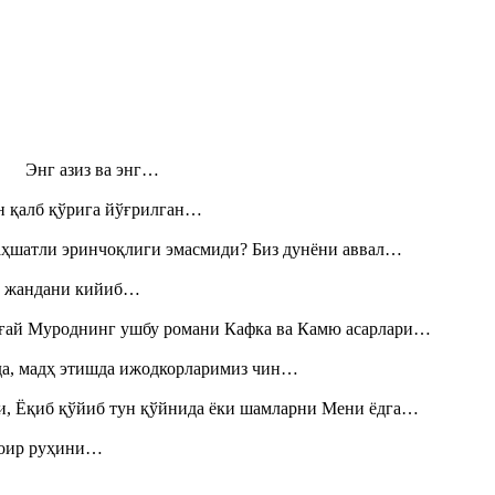
н! Энг азиз ва энг…
н қалб қўрига йўғрилган…
аҳшатли эринчоқлиги эмасмиди? Биз дунёни аввал…
», жандани кийиб…
Тоғай Муроднинг ушбу романи Кафка ва Камю асарлари…
шда, мадҳ этишда ижодкорларимиз чин…
и, Ёқиб қўйиб тун қўйнида ёки шамларни Мени ёдга…
шоир руҳини…