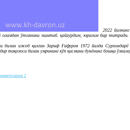
2022 йилнинг 
оламдан ўтганини эшитиб. қайғурдим, юрагим бир титради. 
и билан ижод қилган Зариф Ғафуров 1972 йилда Сурхондарё
ир тақозоси билан умрининг кўп қисмини дунёнинг бошқа ўлкал
омментария 2