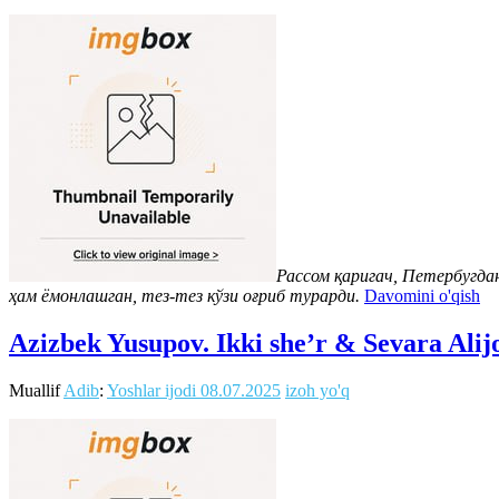
Рассом қаригач, Петербугдан
ҳам ёмонлашган, тез-тез кўзи оғриб турарди.
Davomini o'qish
Azizbek Yusupov. Ikki she’r & Sevara Alij
Muallif
Adib
:
Yoshlar ijodi
08.07.2025
izoh yo'q