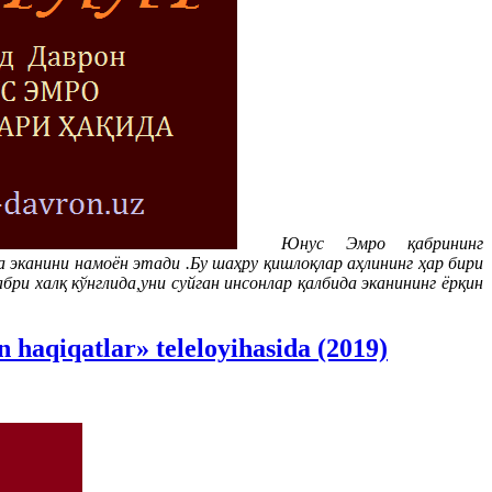
Юнус Эмро қабрининг
 эканини намоён этади .Бу шаҳру қишлоқлар аҳлининг ҳар бири
и халқ кўнглида,уни суйган инсонлар қалбида эканининг ёрқин
aqiqatlar» teleloyihasida (2019)