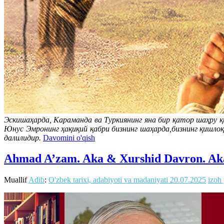
Эскишаҳарда, Караманда ва Туркиянинг яна бир қатор шаҳру қ
Юнус Эмронинг ҳақиқий қабри бизнинг шаҳарда,бизнинг қишлоқ
далилидир.
Davomini o'qish
Ahmad A’zam. Aka & Xurshid Davron. Aka
Muallif
Adib
:
O'zbek tarixi, adabiyoti va madaniyati
20.07.2025
izoh