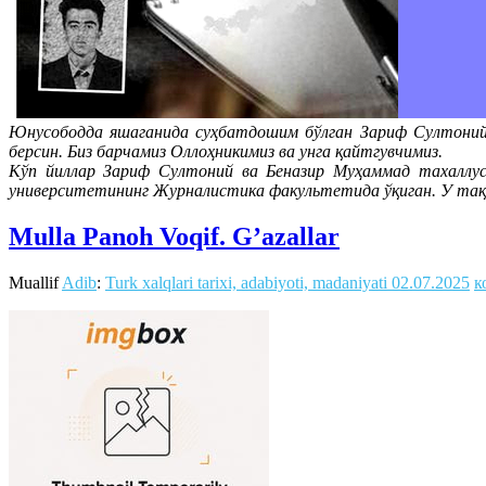
Юнусободда яшаганида суҳбатдошим бўлган Зариф Султоний 
берсин. Биз барчамиз Оллоҳникимиз ва унга қайтгувчимиз.
Кўп йиллар Зариф Султоний ва Беназир Муҳаммад тахаллус
университетининг Журналистика факультетида ўқиган. У тақд
Mulla Panoh Voqif. G’azallar
Muallif
Adib
:
Turk xalqlari tarixi, adabiyoti, madaniyati
02.07.2025
к