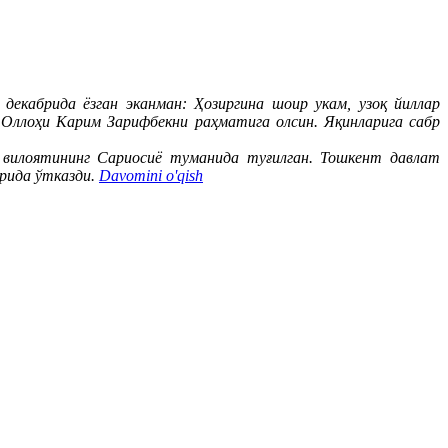
декабрида ёзган эканман: Ҳозиргина шоир укам, узоқ йиллар
Оллоҳи Карим Зарифбекни раҳматига олсин. Яқинларига сабр
 вилоятининг Сариосиё туманида туғилган. Тошкент давлат
арида ўтказди.
Davomini o'qish