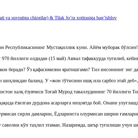
 va suvratiga chizgilar) & Tilak Jo’ra xotirasiga bag’ishlov
тон Республикасининг Мустақиллик куни. Айём муборак бўлси
970 йиллиги олдидан (15 май) Аввал тафаккурда туғилиб, кейи
кон беради? Ўз қафасимизни яратишгами? Тил инсоннинг энг д
оҳликдан баланд. У «жон тўтисини ишқ ила сарбоз этай деб
истон халқ ёзувчиси Тоғай Мурод таваллудининг 70 йиллиги 
ақида ёзилган дурдона асарларга ниҳоятда бой. Онани улуғла
урмисан сирли дамларни, Ёдларингга олурмисан ширин ғамларн
аволни кўп таҳлил этаман. Назаримда, шеър туғилиши учун 