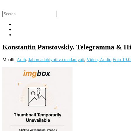
Konstantin Paustovskiy. Telegramma & Hik
Muallif
Adib
:
Jahon adabiyoti va madaniyati
,
Video, Audio,Foto
19.0