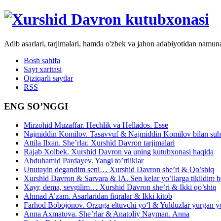
Adib asarlari, tarjimalari, hamda o'zbek va jahon adabiyotidan namun
Bosh sahifa
Sayt xaritasi
Qiziqarli saytlar
RSS
ENG SO’NGGI
Mirzohid Muzaffar. Hechlik va Hellados. Esse
Najmiddin Komilov. Tasavvuf & Najmiddin Komilov bilan suhb
Attila Ilxan. She’rlar. Xurshid Davron tarjimalari
Rajab Xolbek. Xurshid Davron va uning kutubxonasi haqida
Abduhamid Pardayev. Yangi to’rtliklar
Unutayin degandim seni… Xurshid Davron she’ri & Qo’shiq
Xurshid Davron & Sarvara & IA. Sen kelar yo’llarga tikildim
Xayr, dema, sevgilim… Xurshid Davron she’ri & Ikki qo’shiq
Ahmad A’zam. Asarlaridan fiqralar & Ikki kitob
Farhod Bobojonov. Orzuga eltuvchi yo‘l & Yulduzlar yurgan y
Anna Axmatova. She’rlar & Anatoliy Nayman. Anna