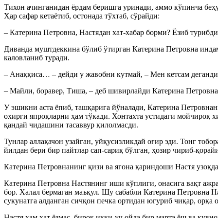
Тихон ачинганидан ёрдам беришга уринади, аммо кўпинча беҳуд
Ҳар сафар кетаётиб, остонада тўхтаб, сўрайди:
– Катерина Петровна, Настядан хат-хабар борми? Ёзиб турибд
Диванда муштдеккина бўлиб ўтирган Катерина Петровна индама
каловланиб туради.
– Анаққиса… – дейди у жавобни кутмай, – Мен кетсам деганди
– Майли, боравер, Тиша, – деб шивирлайди Катерина Петровна.
У эшикни аста ёпиб, ташқарига йўналади, Катерина Петровнан
охирги япроқларни ҳам тўкади. Хонтахта устидаги мойчироқ х
қандай чидашини тасаввур қилолмасди.
Тунлар аллақачон узайган, уйқусизликдай оғир эди. Тонг тобор
йилдан бери бир пайтлар сап-сариқ бўлган, ҳозир чириб-қорайи
Катерина Петровнанинг қизи ва ягона қариндоши Настя узоқда
Катерина Петровна Настянинг иши кўплиги, онасига вақт ажр
бор. Халал бермаган маъқул. Шу сабабли Катерина Петровна На
сукунатга алданган сичқон печка ортидан югуриб чиқар, орқа о
Настя ҳам хат ёзмас, бироқ икки-уч ойда бир марта ёш ва қув