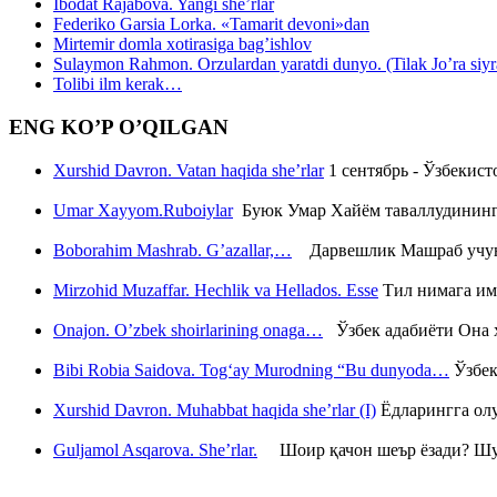
Ibodat Rajabova. Yangi she’rlar
Federiko Garsia Lorka. «Tamarit devoni»dan
Mirtemir domla xotirasiga bag’ishlov
Sulaymon Rahmon. Orzulardan yaratdi dunyo. (Tilak Jo’ra siyrati
Tolibi ilm kerak…
ENG KO’P O’QILGAN
Xurshid Davron. Vatan haqida she’rlar
1 сентябрь - Ўзбекис
Umar Xayyom.Ruboiylar
Буюк Умар Хайём таваллудининг 
Boborahim Mashrab. G’azallar,…
Дарвешлик Машраб учун ш
Mirzohid Muzaffar. Hechlik va Hellados. Esse
Тил нимага им
Onajon. O’zbek shoirlarining onaga…
Ўзбек адабиёти Она ҳ
Bibi Robia Saidova. Tog‘ay Murodning “Bu dunyoda…
Ўзбек
Xurshid Davron. Muhabbat haqida she’rlar (I)
Ёдларингга ол
Guljamol Asqarova. She’rlar.
Шоир қачон шеър ёзади? Шу с