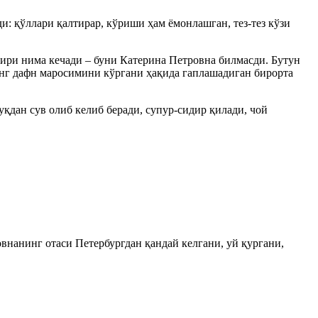
и: қўллари қалтирар, кўриши ҳам ёмонлашган, тез-тез кўзи
қдири нима кечади – буни Катерина Петровна билмасди. Бутун
инг дафн маросимини кўргани ҳақида гаплашадиган бирорта
дан сув олиб келиб беради, супур-сидир қилади, чой
внанинг отаси Петербургдан қандай келгани, уй қургани,