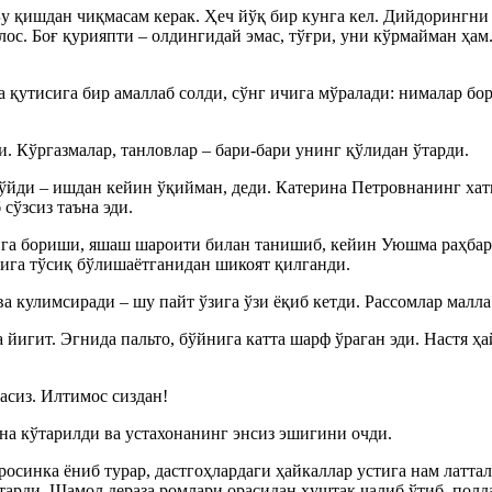
Бу қишдан чиқмасам керак. Ҳеч йўқ бир кунга кел. Дийдорингни
ос. Боғ қурияпти – олдингидай эмас, тўғри, уни кўрмайман ҳам
 қутисига бир амаллаб солди, сўнг ичига мўралади: нималар бо
. Кўргазмалар, танловлар – бари-бари унинг қўлидан ўтарди.
йди – ишдан кейин ўқийман, деди. Катерина Петровнанинг хатин
сўзсиз таъна эди.
га бориши, яшаш шароити билан танишиб, кейин Уюшма раҳбари
ига тўсиқ бўлишаётганидан шикоят қилганди.
ва кулимсиради – шу пайт ўзига ўзи ёқиб кетди. Рассомлар малла
 йигит. Эгнида пальто, бўйнига катта шарф ўраган эди. Настя 
асиз. Илтимос сиздан!
на кўтарилди ва устахонанинг энсиз эшигини очди.
осинка ёниб турар, дастгоҳлардаги ҳайкаллар устига нам латтала
тарди. Шамол дераза ромлари орасидан ҳуштак чалиб ўтиб, полд