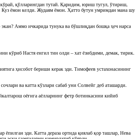
 кўрай, қўлларингдан тутай. Қаридим, юриш тугул, ўтириш,
. Куз ёмон келди. Жудаям ёмон. Ҳатто бутун умримдан мана шу
р экан? Аммо ичкарида тунука ва бўшлиқдан бошқа ҳеч нарса
и кўриб Настя енгил тин олди – хат ёзибдими, демак, тирик.
ятига ҳисобот бериши керак эди. Тимофеев устахонасининг
 сочлари ва катта кўзлари сабаб уни Солвейг деб аташарди.
ҳайкалтарош оёғига аёлларнинг фетр ботинкасини кийиб
р ёпилган эди. Катта дераза ортида қиялаб қор ташлар, Нева
аги эски газеталарни қимирлатиб қўярди.