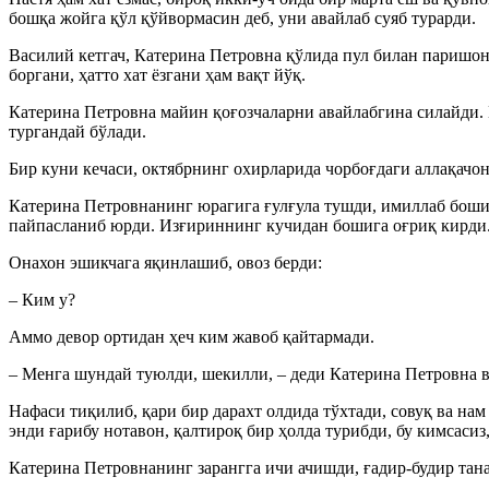
бошқа жойга қўл қўйвормасин деб, уни авайлаб суяб турарди.
Василий кетгач, Катерина Петровна қўлида пул билан паришон
боргани, ҳатто хат ёзгани ҳам вақт йўқ.
Катерина Петровна майин қоғозчаларни авайлабгина силайди. 
тургандай бўлади.
Бир куни кечаси, октябрнинг охирларида чорбоғдаги аллақачо
Катерина Петровнанинг юрагига ғулғула тушди, имиллаб боши
пайпасланиб юрди. Изғириннинг кучидан бошига оғриқ кирди.
Онахон эшикчага яқинлашиб, овоз берди:
– Ким у?
Аммо девор ортидан ҳеч ким жавоб қайтармади.
– Менга шундай туюлди, шекилли, – деди Катерина Петровна в
Нафаси тиқилиб, қари бир дарахт олдида тўхтади, совуқ ва нам
энди ғарибу нотавон, қалтироқ бир ҳолда турибди, бу кимсаси
Катерина Петровнанинг зарангга ичи ачишди, ғадир-будир танас