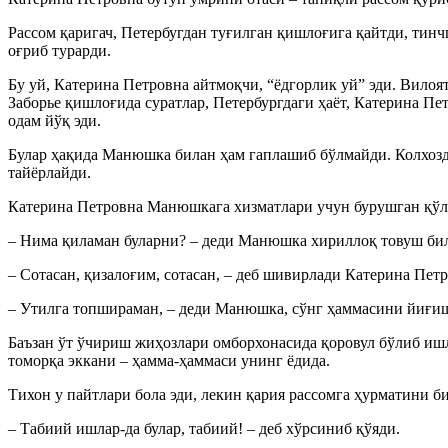
Рассом қаригач, Петербугдан туғилган қишлоғига қайтди, тинч
оғриб турарди.
Бу уй, Катерина Петровна айтмоқчи, “ёдгорлик уй” эди. Вилоя
Заборье қишлоғида суратлар, Петербургдаги ҳаёт, Катерина П
одам йўқ эди.
Булар ҳақида Манюшка билан ҳам гаплашиб бўлмайди. Колхозда
тайёрлайди.
Катерина Петровна Манюшкага хизматлари учун бурушган қўлқ
– Нима қиламан буларни? – деди Манюшка хириллоқ товуш била
– Сотасан, қизалоғим, сотасан, – деб шивирлади Катерина Пет
– Утилга топшираман, – деди Манюшка, сўнг ҳаммасини йиғиш
Баъзан ўт ўчириш жиҳозлари омборхонасида қоровул бўлиб ишл
томорқа эккани – ҳамма-ҳаммаси унинг ёдида.
Тихон у пайтлари бола эди, лекин қария рассомга ҳурматини би
– Табиий ишлар-да булар, табиий! – деб хўрсиниб қўяди.