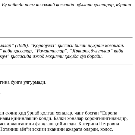
. Бу пайтда расм чизолмай қолганди: қўллари қалтирар, кўриши
алар” (1928). “Қорабўғоз” қиссаси билан шуҳрат қозонган.
 каби қиссалар, “Романтиклар”, “Ярқироқ булутлар” каби
ргул” қиссасида ижод моҳияти ҳақида сўз боради.
гина бунга улгурмади.
.
н аччиқ ҳид ўрнаб қолган хоналар, чанг босган “Европа
ш янаям қийинлашиб қолди. Балки хоналар қоронғилигидандир,
 тасвирланганини фарқлаш қийин эди. Катерина Петровна
Нотаниш аёл”и эскизи эканини ажарата оларди, холос.