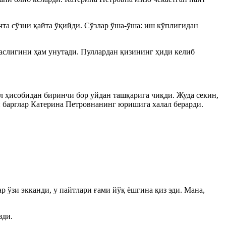
чта сўзни қайта ўқийди. Сўзлар ўша-ўша: иш кўплигидан
аслигини ҳам унутади. Пуллардан қизининг ҳиди келиб
л ҳисобидан биринчи бор уйдан ташқарига чиқди. Жуда секин,
н барглар Катерина Петровнанинг юришига халал берарди.
р ўзи экканди, у пайтлари ғами йўқ ёшгина қиз эди. Мана,
зди.