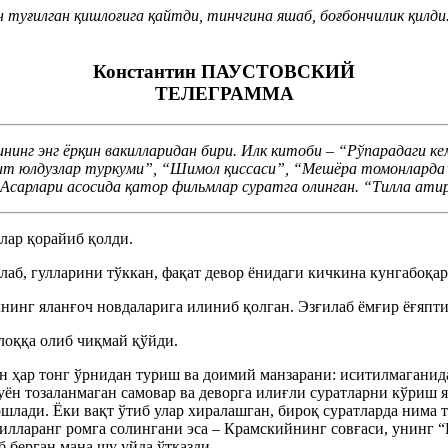
 туғилган қишлоғига қайтди, тинчгина яшаб, боғбончилик қилди
Константин ПАУСТОВСКИЙ
ТЕЛЕГРАММА
нг энг ёрқин вакилларидан бири. Илк китоби – “Рўпарадаги кем
 ит юлдузлар туркуми”, “Шимол қиссаси”, “Мешёра томонларда”
. Асарлари асосида қатор фильмлар суратга олинган. “Тилла ати
млар қорайиб қолди.
ллаб, гулларини тўккан, фақат девор ёнидаги кичкина кунгабоқар
нинг яланғоч новдаларига илиниб қолган. Эзғилаб ёмғир ёғяпти
лоққа олиб чиқмай қўйди.
н ҳар тонг ўрнидан туриш ва доимий манзарани: иситилмаганида
 буён тозаланмаган самовар ва деворга илиғли суратларни кўри
ошлади. Ёки вақт ўтиб улар хиралашган, бироқ суратларда нима
тилларанг ромга солингани эса – Крамскийнинг совғаси, унинг “
 берган мана шу уйда ўтказди.