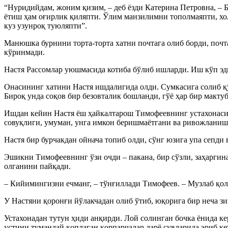
“Нуридийдам, жоним қизим, – деб ёзди Катерина Петровна, – 
ётиш ҳам оғирлик қиляпти. Ўлим манзилимни тополмаяпти, хол
куз узунроқ туюляпти”.
Манюшка бурнини торта-торта хатни почтага олиб борди, почта
кўринмади.
Настя Рассомлар уюшмасида котиба бўлиб ишларди. Иш кўп эди
Онасининг хатини Настя ишдалигида олди. Сумкасига солиб қў
Бироқ унда соқов бир безовталик бошланди, гўё ҳар бир мактуб 
Ишдан кейин Настя ёш ҳайкалтарош Тимофеевнинг устахонаси
совуқлиги, умуман, унга имкон беришмаётгани ва ривожланиш
Настя бир бурчакдан ойнача топиб олди, сўнг юзига упа сепди 
Эшикни Тимофеевнинг ўзи очди – пакана, бир сўзли, заҳаргина
олганини пайқади.
– Кийимингизни ечманг, – тўнғиллади Тимофеев. – Музлаб қол
У Настяни қоронғи йўлакчадан олиб ўтиб, юқорига бир неча зи
Устахонадан тутун ҳиди анқирди. Лой солинган бочка ёнида кер
устини тумандай қоплаган қорпарчалар дарё сувларида эриб ке