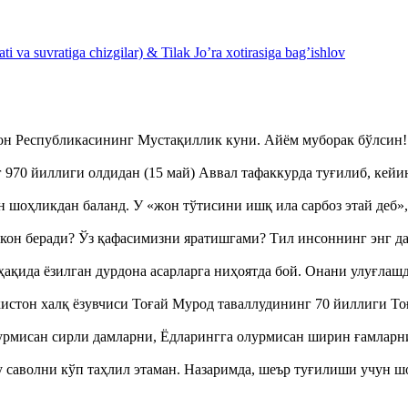
 va suvratiga chizgilar) & Tilak Jo’ra xotirasiga bag’ishlov
тон Республикасининг Мустақиллик куни. Айём муборак бўлси
970 йиллиги олдидан (15 май) Аввал тафаккурда туғилиб, кейи
оҳликдан баланд. У «жон тўтисини ишқ ила сарбоз этай деб
кон беради? Ўз қафасимизни яратишгами? Тил инсоннинг энг д
ақида ёзилган дурдона асарларга ниҳоятда бой. Онани улуғла
истон халқ ёзувчиси Тоғай Мурод таваллудининг 70 йиллиги 
урмисан сирли дамларни, Ёдларингга олурмисан ширин ғамларн
аволни кўп таҳлил этаман. Назаримда, шеър туғилиши учун 