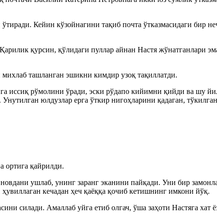
 ўтиради. Кейин кўзойнагини тақиб почта ўтказмасидаги бир не
Қарилик қурсин, қўлидаги пуллар айнан Настя жўнатганлари эм
н михлаб ташланган эшикни кимдир узоқ тақиллатди.
га иссиқ рўмолини ўради, эски рўдапо кийимни қийди ва шу йи
 Унутилган юлдузлар ерга ўткир нигоҳларини қадаган, тўкилга
а ортига қайрилди.
 новдани ушлаб, унинг заранг эканини пайқади. Уни бир замонла
з, ҳувиллаган кечадан ҳеч қаёққа қочиб кетишнинг имкони йўқ.
ини силади. Амаллаб уйга етиб олгач, ўша заҳоти Настяга хат ё