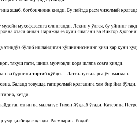
гина яшаб, боғбончилик қилди. Бу пайтда расм чизолмай қолганд
т музейи муҳофазасига олинганди. Лекин у ўлгач, бу уйнинг та
етровна отаси билан Парижда ёз бўйи яшагани ва Виктор Ҳюгон
 этикдўз бўлиб ишлайдиган қўшнинисининг қизи ҳар куни қудуқ
оп, тяқуш пати, шиша мунчоқли қора шляпа совға қилди.
н ва бурнини тортиб қўйди. – Латта-путталарга ўч эмасман.
ровна. Баланд товушда гапиролмай қолганига ҳам бир йил бўлди.
тириб, кетди.
айдиган озғин ва маллатус Тихон йўқлаб ўтади. Катерина Петро
р умр қалбида сақлади. Расмларига боқиб: