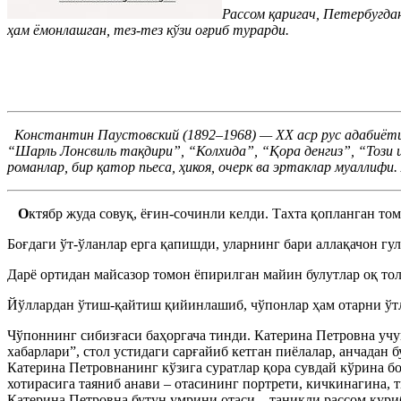
Рассом қаригач, Петербугдан
ҳам ёмонлашган, тез-тез кўзи оғриб турарди.
Константин Паустовский (1892–1968) — ХХ аср рус адабиётини
“Шарль Лонсвиль тақдири”, “Колхида”, “Қора денгиз”, “Този
романлар, бир қатор пьеса, ҳикоя, очерк ва эртаклар муаллифи
О
ктябр жуда совуқ, ёғин-сочинли келди. Тахта қопланган то
Боғдаги ўт-ўланлар ерга қапишди, уларнинг бари аллақачон гу
Дарё ортидан майсазор томон ёпирилган майин булутлар оқ тол
Йўллардан ўтиш-қайтиш қийинлашиб, чўпонлар ҳам отарни ўт
Чўпоннинг сибизғаси баҳоргача тинди. Катерина Петровна учу
хабарлари”, стол устидаги сарғайиб кетган пиёлалар, анчадан
Катерина Петровнанинг кўзига суратлар қора сувдай кўрина б
хотирасига таяниб анави – отасининг портрети, кичкинагина, 
Катерина Петровна бутун умрини отаси – таниқли рассом қуриб