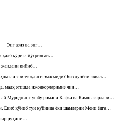
н! Энг азиз ва энг…
н қалб қўрига йўғрилган…
», жандани кийиб…
аҳшатли эринчоқлиги эмасмиди? Биз дунёни аввал…
шда, мадҳ этишда ижодкорларимиз чин…
Тоғай Муроднинг ушбу романи Кафка ва Камю асарлари…
и, Ёқиб қўйиб тун қўйнида ёки шамларни Мени ёдга…
шоир руҳини…