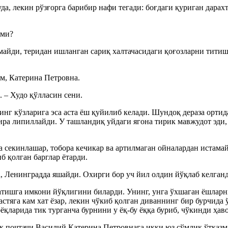
а, лекин рўзғорга барибир нафи тегади: боғдаги қуриган дарахт
ими?
йди, теридан ишланган сариқ халтачасидаги қоғозларни титишд
м, Катерина Петровна.
 – Худо қўлласин сени.
инг кўзларига эса аста ёш қуйилиб келади. Шундоқ дераза орти
ира липиллайди. У ташландиқ уйдаги ягона тирик мавжудот эди,
а секинлашар, тобора кечикар ва артилмаган ойналардан истамай
б қолган барглар ётарди.
, Ленинградда яшайди. Охирги бор уч йил олдин йўқлаб келганд
атишга имкони йўқлигини биларди. Унинг, унга ўхшаган ёшларн
стяга кам хат ёзар, лекин чўкиб қолган диваннинг бир бурчида 
ёқларида тик турганча бурнини у ёқ-бу ёққа буриб, чўкинди ҳав
ноқ почтачи Василий Катерина Петровнага икки юз сўмлик ўтказм