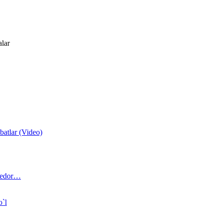
alar
atlar (Video)
 bedor…
o`l