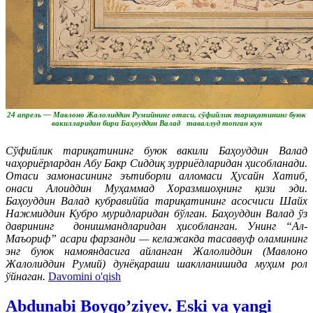
24 апрель —
Мавлоно Жалолиддин Румийнинг отаси, сўфийлик тариқатининг буюк
вакилларидан бири Баҳоуддин Валад таваллуд топган кун
Сўфийлик тариқатининг буюк вакили Баҳоуддин Валад
чаҳориёрлардан Абу Бакр Сиддиқ зурриёдларидан ҳисобланади.
Отаси замонасининг эътиборли алломаси Ҳусайн Хатиб,
онаси Алоиддин Муҳаммад Хоразмшоҳнинг қизи эди.
Баҳоуддин Валад кубравиййа тариқатининг асосчиси Шайх
Нажмиддин Кубро муридларидан бўлган. Баҳоуддин Валад ўз
даврининг донишмандларидан ҳисобланган. Унинг “Ал-
Маъориф” асари фарзанди — келажакда тасаввуф оламининг
энг буюк намояндасига айланган Жалолиддин (Мавлоно
Жалолиддин Румий) дунёқараши шаклланишида муҳим рол
ўйнаган.
Davomini o'qish
Abdunabi Boyqo’ziyev. Eski va yangi