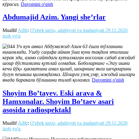
кўрасиз.
Davomini o'qish
Abdumajid Azim. Yangi she’rlar
Muallif
Adib
:
O'zbek tarixi, adabiyoti va madaniyati
29.11.2020
izoh yo'q
Уч кун аввал Абдумажид Азим 63 ёшга тўлганини
нишонлади. Ушбу саҳифа айнан ўша куни тақдим этилиши
керак эди, аммо сайтдаги кутилмаган носозлик сабаб ажойиб
шоир дўстимизни қутлай олмадик. Боболарнинг «Эзгу ишни
кечи йўқ» ҳикматини амал қилиб, шоирнинг янги шеърларини
бугун пешкаш қилмоқдамиз. Шоирга узоқ умр, ижодий ишлари
янада баракали бўлишини тилаб қоламиз.
Davomini o'qish
Shoyim Bo’tayev. Eski arava &
Hamxonalar. Shoyim Boʼtaev asari
asosida radiospektakl
Muallif
Adib
:
O'zbek tarixi, adabiyoti va madaniyati
29.11.2020
izoh yo'q