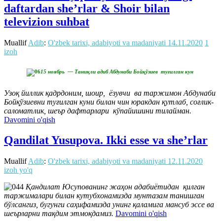
daftardan she’rlar & Shoir bilan
televizion suhbat
Muallif
Adib
:
O'zbek tarixi, adabiyoti va madaniyati
14.11.2020
1
izoh
15 ноябрь — Таниқли адиб Абдунаби Бойқўзиев туғилган кун
Узоқ йиллик қадрдоним, шоир, ёзувчи ва таржимон Абдунаби
Бойқўзиевни туғилган куни билан чин юракдан қутлаб, соғлик-
саломатлик, шеър дафтарлари кўпайишини тилайман.
Davomini o'qish
Qandilat Yusupova. Ikki esse va she’rlar
Muallif
Adib
:
O'zbek tarixi, adabiyoti va madaniyati
12.11.2020
izoh yo'q
Қандилат Юсупованинг жаҳон адабиётидан қилган
таржималари билан кутубхонамизда мунтазам танишган
бўлсангиз, бугунги саҳифамизда унинг қаламига мансуб эссе ва
шеърларни тақдим этмоқдамиз.
Davomini o'qish