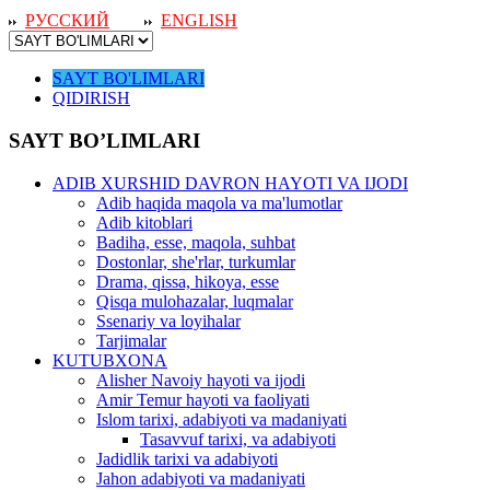
РУССКИЙ
ENGLISH
SAYT BO'LIMLARI
QIDIRISH
SAYT BO’LIMLARI
ADIB XURSHID DAVRON HAYOTI VA IJODI
Adib haqida maqola va ma'lumotlar
Adib kitoblari
Badiha, esse, maqola, suhbat
Dostonlar, she'rlar, turkumlar
Drama, qissa, hikoya, esse
Qisqa mulohazalar, luqmalar
Ssenariy va loyihalar
Tarjimalar
KUTUBXONA
Alisher Navoiy hayoti va ijodi
Amir Temur hayoti va faoliyati
Islom tarixi, adabiyoti va madaniyati
Tasavvuf tarixi, va adabiyoti
Jadidlik tarixi va adabiyoti
Jahon adabiyoti va madaniyati