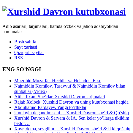
Adib asarlari, tarjimalari, hamda o'zbek va jahon adabiyotidan
namunalar
Bosh sahifa
Sayt xaritasi
Qiziqarli saytlar
RSS
ENG SO’NGGI
Mirzohid Muzaffar. Hechlik va Hellados. Esse
Najmiddin Komilov. Tasavvuf & Najmiddin Komilov bilan
suhbatlar (Video)
Attila Ilxan. She’rlar. Xurshid Davron tarjimalari
Rajab Xolbek. Xurshid Davron va uning kutubxonasi haqida
Abduhamid Pardayev. Yangi to’rtliklar
Unutayin degandim seni… Xurshid Davron she’ri & Qo’shiq
Xurshid Davron & Sarvara & IA. Sen kelar yo’llarga tikildim
bedor…
Xayr, dema, sevgilim… Xurshid Davron she’ri & Ikki qo’shiq