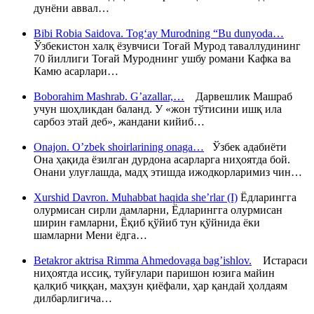
дунёни аввал…
Bibi Robia Saidova. Tog‘ay Murodning “Bu dunyoda…
Ўзбекистон халқ ёзувчиси Тоғай Мурод таваллудининг
70 йиллиги Тоғай Муроднинг ушбу романи Кафка ва
Камю асарлари…
Boborahim Mashrab. G’azallar,…
Дарвешлик Машраб
учун шоҳликдан баланд. У «жон тўтисини ишқ ила
сарбоз этай деб», жандани кийиб…
Onajon. O’zbek shoirlarining onaga…
Ўзбек адабиёти
Она ҳақида ёзилган дурдона асарларга ниҳоятда бой.
Онани улуғлашда, мадҳ этишда ижодкорларимиз чин…
Xurshid Davron. Muhabbat haqida she’rlar (I)
Ёдларингга
олурмисан сирли дамларни, Ёдларингга олурмисан
ширин ғамларни, Ёқиб қўйиб тун қўйнида ёки
шамларни Мени ёдга…
Betakror aktrisa Rimma Ahmedovaga bag’ishlov.
Истараси
ниҳоятда иссиқ, туйғулари паришон юзига майин
қалқиб чиққан, маҳзун қиёфали, ҳар қандай ҳолдаям
дилбарлигича…