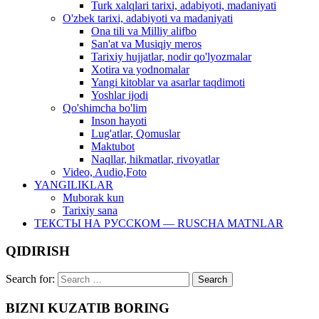
Turk xalqlari tarixi, adabiyoti, madaniyati
O'zbek tarixi, adabiyoti va madaniyati
Ona tili va Milliy alifbo
San'at va Musiqiy meros
Tarixiy hujjatlar, nodir qo'lyozmalar
Xotira va yodnomalar
Yangi kitoblar va asarlar taqdimoti
Yoshlar ijodi
Qo'shimcha bo'lim
Inson hayoti
Lug'atlar, Qomuslar
Maktubot
Naqllar, hikmatlar, rivoyatlar
Video, Audio,Foto
YANGILIKLAR
Muborak kun
Tarixiy sana
ТЕКСТЫ НА РУССКОМ — RUSCHA MATNLAR
QIDIRISH
Search for:
BIZNI KUZATIB BORING