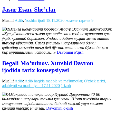
Jasur Esan. She’rlar
Muallif
Adib
:
Yoshlar ijodi
18.11.2020
комментариев 9
Менга шеърларини юборган Жасур Эсаннинг мактубидан:
«Кутубхонангизга эълон қилинаётган ижод намуналарни ҳам
ўқиб, кузатиб боряпман. Ундаги адабит муҳит менга катта
таъсир кўрсатди. Сизга улашган шеърларимни балки,
қайсидир маънода шеър деб бўлмас лекин нима бўлганда ҳам
бир кўришингизни истадим…»
Davomini o'qish
Begali Mo’minov. Xurshid Davron
ijodida tarix konsepsiyasi
Muallif
Adib
:
Adib haqida maqola va ma'lumotlar
,
O'zbek tarixi,
adabiyoti va madaniyati
17.11.2020
1 izoh
Мақолада таниқли шоир Хуршид Давроннинг 70-80-
йиллардаги шеърлари таҳлил қилинган. Шоир ижодида тарих
мавзусининг ифодаланиши ва бадиий мақсад учун хизмат
қилиши тадқиқ этилган.
Davomini o'qish