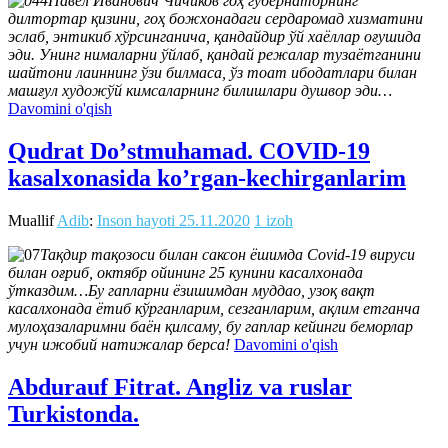
Павел Иванович Чичиков гоҳ губернаторнинг
дилтортар қизини, гоҳ божхонадаги сердаромад хизматини
эслаб, энтикиб хўрсинганича, қандайдир ўй хаёллар оғушида
эди. Унинг нималарни ўйлаб, қандай режалар тузаётганини
шайтони лаиннинг ўзи билмаса, ўз тоат ибодатлари билан
машғул художўй кимсаларнинг билишлари душвор эди…
Davomini o'qish
Qudrat Doʼstmuhamad. COVID-19
kasalxonasida koʼrgan-kechirganlarim
Muallif
Adib
:
Inson hayoti
25.11.2020
1 izoh
Тақдир тақозоси билан саксон ёшимда Covid-19 вируси
билан оғриб, октябр ойининг 25 кунини касалхонада
ўтказдим…Бу гапларни ёзишимдан муддао, узоқ вақт
касалхонада ётиб кўрганларим, сезганларим, ақлим етганча
мулоҳазаларимни баён қилсаму, бу гаплар кейинги беморлар
учун ижобий натижалар берса!
Davomini o'qish
Abdurauf Fitrat. Angliz va ruslar
Turkistonda.