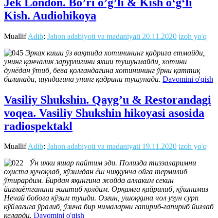
Jek London. Bo’ri o’g’li & Kish o‘g‘li
Kish. Audiohikoya
Muallif
Adib
:
Jahon adabiyoti va madaniyati
20.11.2020
izoh yo'q
Эркак киши ўз вақтида хотинининг қадрига етмайди,
унинг қанчалик зарурлигини яхши тушунмайди, хотини
дунёдан ўтиб, бева қолгандагина хотинининг ўрни қаттиқ
билинади, шундагина унинг қадрини тушунади.
Davomini o'qish
Vasiliy Shukshin. Qayg’u & Restorandagi
voqea. Vasiliy Shukshin hikoyasi asosida
radiospektakl
Muallif
Adib
:
Jahon adabiyoti va madaniyati
19.11.2020
izoh yo'q
Ўн икки яшар пайтим эди. Полизда тиззаларимни
оҳиста қучоқлаб, кўзимдан ёш чиққунча ойга термилиб
ўтирардим. Бирдан яқингина жойда аллаким секин
йиғлаётганини эшитиб қолдим. Орқамга қайрилиб, қўшнимиз
Нечай бобога кўзим тушди. Озғин, ушоққина чол узун сурп
кўйлагига ўралиб, ўзича бир нималарни гапириб-гапириб йиғлаб
келарди.
Davomini o'qish