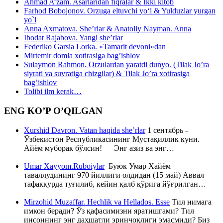
Ahmad A’zam. Asarlaridan fiqralar & Ikki kitob
Farhod Bobojonov. Orzuga eltuvchi yo‘l & Yulduzlar yurgan
yo`l
Anna Axmatova. She’rlar & Anatoliy Nayman. Anna
Ibodat Rajabova. Yangi she’rlar
Federiko Garsia Lorka. «Tamarit devoni»dan
Mirtemir domla xotirasiga bag’ishlov
Sulaymon Rahmon. Orzulardan yaratdi dunyo. (Tilak Jo’ra
siyrati va suvratiga chizgilar) & Tilak Jo’ra xotirasiga
bag’ishlov
Tolibi ilm kerak…
ENG KO’P O’QILGAN
Xurshid Davron. Vatan haqida she’rlar
1 сентябрь -
Ўзбекистон Республикасининг Мустақиллик куни.
Айём муборак бўлсин! Энг азиз ва энг…
Umar Xayyom.Ruboiylar
Буюк Умар Хайём
таваллудининг 970 йиллиги олдидан (15 май) Аввал
тафаккурда туғилиб, кейин қалб қўрига йўғрилган…
Mirzohid Muzaffar. Hechlik va Hellados. Esse
Тил нимага
имкон беради? Ўз қафасимизни яратишгами? Тил
инсоннинг энг даҳшатли эринчоқлиги эмасмиди? Биз