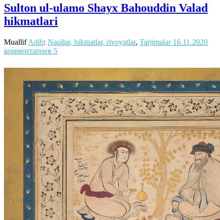
Sulton ul-ulamo Shayx Bahouddin Valad
hikmatlari
Muallif
Adib
:
Naqllar, hikmatlar, rivoyatlar
,
Tarjimalar
16.11.2020
комментариев 5