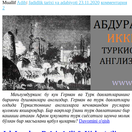
Muallif
Adib
:
Jadidlik tarixi va adabiyoti
23.11.2020
комментария
2
Маълумдурким: бу кун Герман ва Турк давлатларининг
биринчи душманлари англиздир. Герман ва турк давлатлари
олдида Туркистоннинг англизларга кечмакиндан русларға
қолмоғи яхшироқдир. Бир вақтлар ўзини турк давлатининг бир
кашиши атаған Афғон ҳукумати турк сиёсатига шунча молик
бўлған бир масъалани қабул қиларми?
Davomini o'qish