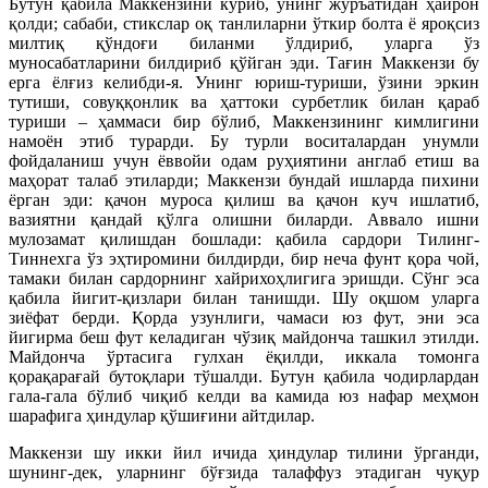
Бутун қабила Маккензини кўриб, унинг журъатидан ҳайрон
қолди; сабаби, стикслар оқ танлиларни ўткир болта ё яроқсиз
милтиқ қўндоғи биланми ўлдириб, уларга ўз
муносабатларини билдириб қўйган эди. Тағин Маккензи бу
ерга ёлғиз келибди-я. Унинг юриш-туриши, ўзини эркин
тутиши, совуққонлик ва ҳаттоки сурбетлик билан қараб
туриши – ҳаммаси бир бўлиб, Маккензининг кимлигини
намоён этиб турарди. Бу турли воситалардан унумли
фойдаланиш учун ёввойи одам руҳиятини англаб етиш ва
маҳорат талаб этиларди; Маккензи бундай ишларда пихини
ёрган эди: қачон муроса қилиш ва қачон куч ишлатиб,
вазиятни қандай қўлга олишни биларди. Аввало ишни
мулозамат қилишдан бошлади: қабила сардори Тилинг-
Тиннехга ўз эҳтиромини билдирди, бир неча фунт қора чой,
тамаки билан сардорнинг хайрихоҳлигига эришди. Сўнг эса
қабила йигит-қизлари билан танишди. Шу оқшом уларга
зиёфат берди. Қорда узунлиги, чамаси юз фут, эни эса
йигирма беш фут келадиган чўзиқ майдонча ташкил этилди.
Майдонча ўртасига гулхан ёқилди, иккала томонга
қорақарағай бутоқлари тўшалди. Бутун қабила чодирлардан
гала-гала бўлиб чиқиб келди ва камида юз нафар меҳмон
шарафига ҳиндулар қўшиғини айтдилар.
Маккензи шу икки йил ичида ҳиндулар тилини ўрганди,
шунинг-дек, уларнинг бўғзида талаффуз этадиган чуқур