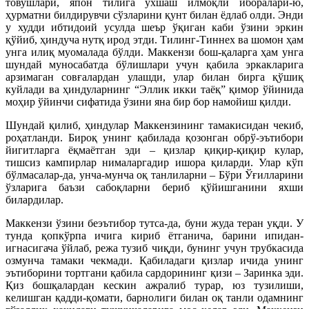
товушлари, япон тилига ўхшаш илмоқли иборалари-ю,
ҳурматни билдирувчи сўзларини қунт билан ёдлаб олди. Энди
у худди ибтидоий усулда шеър ўқиган каби ўзини эркин
қўйиб, ҳиндуча нутқ ирод этди. Тилинг-Тиннех ва шомон ҳам
унга илиқ муомалада бўлди. Маккензи бош-қаларга ҳам унга
шундай муносабатда бўлишлари учун қабила эркакларига
арзимаган совғалардан улашди, улар билан бирга қўшиқ
куйлади ва ҳиндуларнинг “Эллик икки таёқ” қимор ўйинида
моҳир ўйинчи сифатида ўзини яна бир бор намойиш қилди.
Шундай қилиб, ҳиндулар Маккензининг тамакисидан чекиб,
роҳатланди. Бироқ унинг қабилада қозонган обрў-эътибори
йигитларга ёқмаётган эди – қизлар қиқир-қиқир кулар,
тишсиз кампирлар нималаргадир ишора қиларди. Улар кўп
бўлмасалар-да, унча-мунча оқ танлиларни – Бўри Ўғилларини
ўзларига баъзи сабоқларни бериб қўйишганини яхши
билардилар.
Маккензи ўзини беэътибор тутса-да, буни жуда теран уқди. У
тунда қопкўрпа ичига кириб ётганича, барини ипидан-
игнасигача ўйлаб, режа тузиб чиқди, бунинг учун трубкасида
озмунча тамаки чекмади. Қабиладаги қизлар ичида унинг
эътиборини тортгани қабила сардорининг қизи – Заринка эди.
Қиз бошқалардан кескин ажралиб турар, юз тузилиши,
келишган қадди-қомати, барнолиги билан оқ танли одамнинг