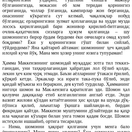
бўлганингизда, мокасин еб хом теридан қорнингиз
оғриганида, чоллар ўлганида, кампирлар жон берганида,
онасининг кўкрагига сут келмай, чақалоқлар нобуд
бўлганида; ерларингизни зулмат қоплаганида ва худди музда
лосось қирилганидай бари жонивор қирилиб-битганида;
очлик-қаҳатчилик сизларга ҳужум қилганида – шу
шомонингиз бирор ёрдам бердими ёки овчиларга омад кулиб
боқдими? Ёки у қорнингизни гўшт билан сийлаб,
тўйдирдими? Яна қайтариб айтаман: шомоннинг ҳеч қандай
илоҳий кучи йўқ. Мана мен ҳозир унинг юзига тупураман!
Ҳамма Маккензининг шомондай муқаддас зотга тил теккиз-
ганидан, уни таҳқирлаганидан ҳайратдан лол бўлиб қолди,
лекин ҳеч ким чурқ этмади. Баъзи аёлларнинг ўтакаси ёрилиб,
қўрқиб кетди. Эркаклар эса юраги така-пука бўлиб, энди
қандай мўъжиза юз бераркин, дея кутиб турдилар. Ҳамманинг
нигоҳи шомон ва Мак-кензига қаратилган эди. Шомон ҳал
қилувчи дақиқалар етиб келганлигини англаб етди. Энди
вазият жилови қўлдан кетаётганини ҳис қилди ва шунда дўқ-
пўписа қилиб, лаънатлар ўқишга шайланди-ю, бирдан
фикридан қайтди. Маккензи муштумини дўлайтирди ва қаҳр
ила чақнаган кўзлари билан унга томон қадам босди. Шомон
истеҳзоли ишшайиб, ортига тисарилди.
– Нима, шомонни ҳақорат қилганим учун менга бало
ёпирилдими? Мени яшин урдими? Ёки осмондан юлдуз