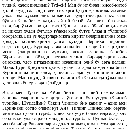
тушиб, ҳалок қилдими? Туф-ей! Мен бу ит билан ҳисоб-китоб
қилиб бўлдим. Энди мен сизларга бутун ер юзида, жамики
ўлкаларда ҳукмдорлик қилаётган қудратлилардан қудратли
бўлган ўз қабилам ҳақида айтиб берай. Аввалига биз якка-
якка, бир ўзимиз ов қиламиз. Сўнг гала-гала бўлиб ов қиламиз
ва ниҳоят худди буғулар тўдаси каби бутун ўлкани тўлдириб
юборамиз. Биз ўз чодирларимизга киритганларимизгина омон
қолади, қолганларини ўлим кутади. Заринка чиройли,
бақувват қиз, у Бўриларга яхши она бўла олади. Сизлар ҳозир
мени ўлдиришингиз мумкин, лекин Заринка барибир
Бўриларга она бўлади, негаки менинг биродарларим сон-
саноқсиз, улар итларимнинг изларини олиб бу ерга келади.
Мана, Бўри Қонунига қулоқ тутинг: агарда кимда-ким битта
Бўрининг жонини олса, қабиланглардан ўн кишининг жони
кетади. Мана шундай товон пулини кўп ўлкаларда тўладилар,
ҳали яна кўп ерларда тўлайдилар.
Энди мен Тулки ва Айиқ билан гаплашиб олмоқчиман.
Заринка уларнинг ҳам дидига ўтирган, бу шундоқ кўриниб
турибди. Шундайми? Лекин ўзингиз бир қаранг – ахир мен
Заринкани сотиб олдим-ку! Ана, Тилинг-Тиннех мен берган
милтиққа суяниб турибди, яна қиз учун бошқа нарсалар ҳам
бердимки, улар сардор хонадонида турибди. Шундай бўлса-да,
мен барибир ёш овчиларга адолат қилмоқчиман. Узундан-узоқ
ваъз қилиб, томоғи қуриб қолган Тулкига бешта катта қутида