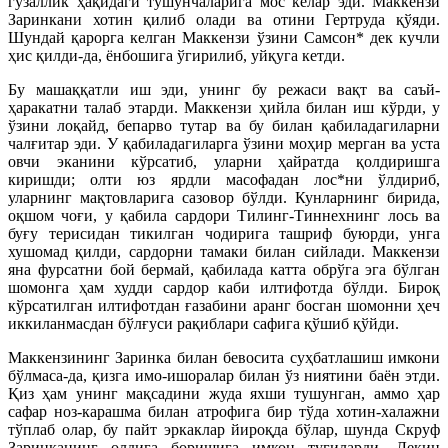
гўзаллик ҳақидаги тушунчаларига мос келар эди. Маккензи
Заринкани хотин қилиб олади ва отини Гертруда қўяди.
Шундай қарорга келган Маккензи ўзини Самсон* дек кучли
ҳис қилди-да, ёнбошига ўгирилиб, уйқуга кетди.
Бу машаққатли иш эди, унинг бу режаси вақт ва саъй-
ҳаракатни талаб этарди. Маккензи ҳийла билан иш кўрди, у
ўзини лоқайд, бепарво тутар ва бу билан қабиладагиларни
чалғитар эди. У қабиладагиларга ўзини моҳир мерган ва уста
овчи эканини кўрсатиб, уларни ҳайратда қолдиришга
киришди; олти юз ярдли масофадан лос*ни ўлдириб,
уларнинг мақтовларига сазовор бўлди. Кунларнинг бирида,
оқшом чоғи, у қабила сардори Тилинг-Тиннехнинг лось ва
буғу терисидан тикилган чодирига ташриф буюрди, унга
хушомад қилди, сардорни тамаки билан сийлади. Маккензи
яна фурсатни бой бермай, қабилада катта обрўга эга бўлган
шомонга ҳам худди сардор каби илтифотда бўлди. Бироқ
кўрсатилган илтифотдан ғазабини аранг босган шомонни ҳеч
иккиланмасдан бўлғуси рақиблари сафига қўшиб қўйди.
Маккензининг Заринка билан бевосита суҳбатлашиш имкони
бўлмаса-да, қизга имо-ишоралар билан ўз ниятини баён этди.
Қиз ҳам унинг мақсадини жуда яхши тушунган, аммо ҳар
сафар ноз-карашма билан атрофига бир тўда хотин-халажни
тўплаб олар, бу пайт эркаклар йироқда бўлар, шунда Скруф
Заринканинг олдига боришига имкон туғиларди. Лекин