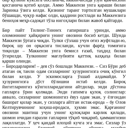
қисганича қотиб қолди. Аммо Маккензи унга қараши билан
Заринка ўзига келди. Қизнинг таранг тортилган мушаклари
бўшашди, чуқур нафас олди, қаддини ростлади ва Маккензига
бениҳоя меҳр-садоқат тўла нигоҳлари билан жавоб қайтарди.
Бир пайт Тилинг-Тиннех гапиришга уринди, аммо
оломоннинг ҳайқириғи унинг овозини босиб кетди. Шунда
Маккензи ўртага чиқди. Тулки сўзлаш учун оғиз жуфтлади-ю,
бироқ шу он орқасига тисланди, кучли фарёд томоғига
тиқилди – Маккензи унга бемисл ғазаб, таҳдид билан
ўгирилди. Тулкининг мағлубияти қаттиқ каҳқаҳа билан
қарши олинди.
– Биродарларим! – дея сўз бошлади Маккензи. – Сиз Бўри деб
атаган оқ танли одам сизларнинг ҳузурингизга очиқ кўнгил
билан келди. У эскимосларга ўхшаб алдамайди. У
ҳузурингизга дўст бўлишни истаб келди. Бироқ
йигитларингиз кўнгилларидагини айтдилар, энди дўстона
гапларга ўрин қолмади. Энди гапимга қулоқ солинглар:
аввало, сизларнинг шомонингиз ёвуз одам экан, у ёлғондан
башорат қилар экан, у сизларга айтган истак-ирода – бу Олов
Келтирувчининг хоҳиш-иродаси, ҳукми эмас. Қарғанинг
овозини эшитиш учун унинг қулоқлари карлик қилади,
шомон ичидан ғаразли гапларни тўқиб чиқариб, ҳаммангизни
лақиллатди. У ҳеч қандай илоҳий кучга эга эмас. Сизлар ўз
итларингизни ўлдириб, гўштини ейишга мажбур