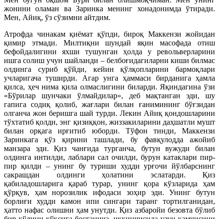
жонини оламан ва Заринка менинг хонадонимда ўтиради.
Мен, Айиқ, ўз сўзимни айтдим.
Атрофда чинакам қиёмат қўпди, бироқ Маккензи жойидан
қимир этмади. Милтиқни шундай яқин масофада отиш
бефойдалигини яхши тушунган ҳолда у револьверларини
ишга солиш учун шайланди – белбоғидагиларни киши билмас
олдинга суриб қўйди, кейин қўлқопларини бармоқлари
учларигача туширди. Агар унга ҳаммаси бирданига ҳамла
қилса, ҳеч нима қила олмаслигини биларди. Яқиндагина ўзи
«Бўрилар шунчаки ўлмайдилар», деб мақтанган эди, шу
гапига содиқ қолиб, жағлари билан ғанимининг бўғзидан
олганча жон беришга шай турди. Лекин Айиқ қондошларини
тўхтатиб қолди, энг қизиққон, жиззакиларини даҳшатли мушт
билан орқага ирғитиб юборди. Тўфон тинди, Маккензи
Заринкага қўз қирини ташлади, бу фавқулодда ажойиб
манзара эди. Қиз чанғида турганча, бутун вужуди билан
олдинга интилди, лаблари сал очилди, бурун катаклари пир-
пир қилди – унинг бу туриши худди урғочи йўлбарснинг
сакрашдан олдинги ҳолатини эслатарди. Қиз
қабиладошларига қараб турар, унинг қора кўзларида ҳам
қўрқув, ҳам норозилик ифодаси зоҳир эди. Унинг бутун
борлиғи худди камон ипи сингари таранг тортилганидан,
ҳатто нафас олишни ҳам унутди. Қиз азбаройи безовта бўлиб
бир қўлини кўксига босганича, иккинчисида узун қамчисини