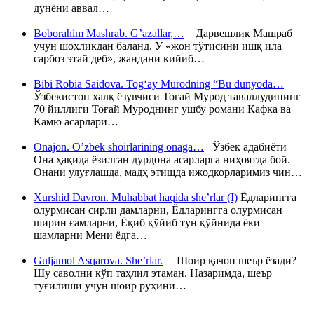
дунёни аввал…
Boborahim Mashrab. G’azallar,…
Дарвешлик Машраб
учун шоҳликдан баланд. У «жон тўтисини ишқ ила
сарбоз этай деб», жандани кийиб…
Bibi Robia Saidova. Tog‘ay Murodning “Bu dunyoda…
Ўзбекистон халқ ёзувчиси Тоғай Мурод таваллудининг
70 йиллиги Тоғай Муроднинг ушбу романи Кафка ва
Камю асарлари…
Onajon. O’zbek shoirlarining onaga…
Ўзбек адабиёти
Она ҳақида ёзилган дурдона асарларга ниҳоятда бой.
Онани улуғлашда, мадҳ этишда ижодкорларимиз чин…
Xurshid Davron. Muhabbat haqida she’rlar (I)
Ёдларингга
олурмисан сирли дамларни, Ёдларингга олурмисан
ширин ғамларни, Ёқиб қўйиб тун қўйнида ёки
шамларни Мени ёдга…
Guljamol Asqarova. She’rlar.
Шоир қачон шеър ёзади?
Шу саволни кўп таҳлил этаман. Назаримда, шеър
туғилиши учун шоир руҳини…