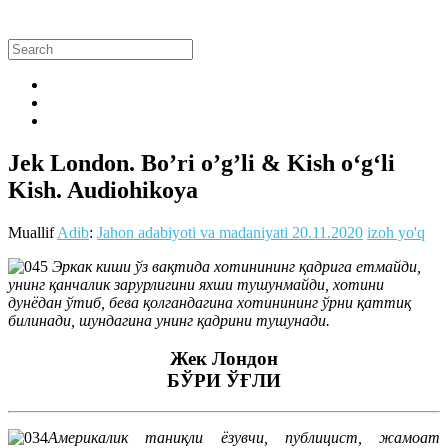
Jek London. Bo’ri o’g’li & Kish o‘g‘li
Kish. Audiohikoya
Muallif
Adib
:
Jahon adabiyoti va madaniyati
20.11.2020
izoh yo'q
Эркак киши ўз вақтида хотинининг қадрига етмайди,
унинг қанчалик зарурлигини яхши тушунмайди, хотини
дунёдан ўтиб, бева қолгандагина хотинининг ўрни қаттиқ
билинади, шундагина унинг қадрини тушунади.
Жек Лондон
БЎРИ ЎҒЛИ
Америкалик таниқли ёзувчи, публицист, жамоат