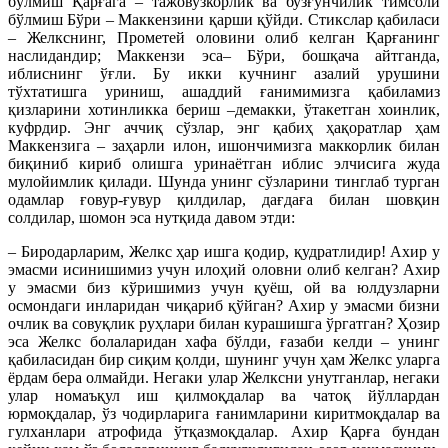
бўлмиш Қарғага – тажовузкорлик ва бузғунчилик тимсоли
бўлмиш Бўри – Маккензини қарши қўйди. Стикслар қабиласи
– Желкснинг, Прометей оловини олиб келган Қарғанинг
наслидандир; Маккензи эса– Бўри, бошқача айтганда,
иблиснинг ўғли. Бу икки кучнинг азалий урушини
тўхтатишга уриниш, ашаддий ғанимимизга қабиламиз
қизларини хотинликка бериш –демакки, ўтакетган хоинлик,
куфрдир. Энг аччиқ сўзлар, энг қабиҳ ҳақоратлар ҳам
Маккензига – заҳарли илон, ишончимизга маккорлик билан
биқиниб кириб олишга уринаётган иблис элчисига жуда
мулойимлик қилади. Шунда унинг сўзларини тинглаб турган
одамлар ғовур-ғувур қилдилар, дағдаға билан шовқин
солдилар, шомон эса нутқида давом этди:
– Биродарларим, Желкс ҳар ишга қодир, қудратлидир! Ахир у
эмасми исинишимиз учун илоҳий оловни олиб келган? Ахир
у эмасми биз кўришимиз учун қуёш, ой ва юлдузларни
осмондаги инларидан чиқариб қўйган? Ахир у эмасми бизни
очлик ва совуқлик руҳлари билан курашишга ўргатган? Ҳозир
эса Желкс болаларидан хафа бўлди, ғазаби келди – унинг
қабиласидан бир сиқим қолди, шунинг учун ҳам Желкс уларга
ёрдам бера олмайди. Негаки улар Желксни унутганлар, негаки
улар номаъқул иш қилмоқдалар ва чатоқ йўллардан
юрмоқдалар, ўз чодирларига ғанимларини киритмоқдалар ва
гулханлари атрофида ўтқазмоқдалар. Ахир Қарға бундан