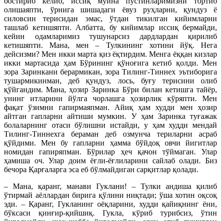
бостириб келиб, иссиқ мўйна пўстинларимизни тортиб
олишаяпти, ўрнига шишадаги ёвуз руҳларни, қундуз ё
силовсин терисидан эмас, ўтдан тикилган кийимларни
ташлаб кетишяпти. Албатта, бу кийимлар иссиқ бермайди,
кейин одамларимиз тушунарсиз дардлардан қирилиб
кетишяпти. Мана, мен – Тулкининг хотини йўқ. Нега
дейсизми? Мен икки марта қиз ёқтирдим. Менга ёққан кизлар
икки мартасида ҳам Бўрининг қўноғига кетиб қолди. Мен
зора Заринкани берармикан, зора Тилинг-Тиннех эътиборига
тушармикинман, деб қундуз, лось, буғу терисини олиб
қўйгандим. Мана, ҳозир Заринка Бўри билан кетишга тайёр,
унинг итларини йўлга чорлашга ҳозирлик кўряпти. Мен
фақат ўзимни гапирмаяпман. Айиқ ҳам худди мен ҳозир
айтган гапларни айтиши мумкин. У ҳам Заринка туғажак
болаларнинг отаси бўлишни истайди, у ҳам худди мендай
Тилинг-Тиннехга бераман деб озмунча териларни асраб
қўйдими. Мен бу гапларни ҳамма бўйдоқ овчи йигитлар
номидан гапиряпман. Бўрилар ҳеч қачон тўймаган. Улар
ҳамиша оч. Улар доим ёғли-ёғлиларини сайлаб олади. Биз
бечора Қарғаларга эса еб бўлмайдиган сарқитлар қолади.
– Мана, қаранг, манави Гуклани! – Тулки андиша қилиб
ўтирмай аёллардан бирига қўлини ниқтади; ўша хотин оқсоқ
эди. – Қаранг, Гукланинг оёқларини, худди қайиқнинг ёни,
бўксаси қинғир-қийшиқ. Гукла, кўриб турибсиз, ўтин