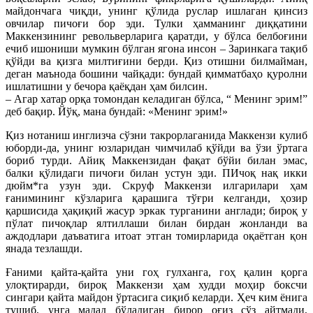
майдончага чиқди, унинг қўлида руслар ишлаган қинсиз
овчилар пичоғи бор эди. Тулки ҳамманинг диққатини
Маккензининг револьверларига қаратди, у бўлса белбоғини
ечиб ишониши мумкин бўлган ягона инсон – Заринкага тақиб
қўйди ва қизга милтиғини берди. Қиз отишни билмайман,
деган маънода бошини чайқади: бундай қимматбаҳо қуролни
ишлатишни у бечора қаёқдан ҳам билсин.
– Агар хатар орқа томондан келадиган бўлса, “ Менинг эрим!”
деб бақир. Йўқ, мана бундай: «Менинг эрим!»
Қиз нотаниш инглизча сўзни такрорлаганида Маккензи кулиб
юборди-да, унинг юзларидан чимчилаб қўйди ва ўзи ўртага
бориб турди. Айиқ Маккензидан фақат бўйи билан эмас,
балки қўлидаги пичоғи билан устун эди. ПИчоқ нақ икки
дюйм*га узун эди. Скруф Маккензи илгарилари ҳам
ғанимининг кўзларига қарашига тўғри келганди, ҳозир
қаршисида ҳақиқий жасур эркак турганини англади; бироқ у
пўлат пичоқлар ялтиллаши билан бирдан жонланди ва
аждодлари даъватига итоат этган томирларида оқаётган қон
янада тезлашди.
Ғаними қайта-қайта уни гоҳ гулханга, гоҳ қалин қорга
улоқтирарди, бироқ Маккензи ҳам худди моҳир боксчи
сингари қайта майдон ўртасига сиқиб келарди. Ҳеч ким ёнига
тушиб, унга мадад бўладиган бирор оғиз сўз айтмади,