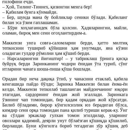
ғилофини ечди.
– Ҳой, Тилинг-Тиннех, қизингни менга бер!
– Қабилам бунга кўнмайди.
– Бер, шунда мана бу бойликлар сеники бўлади. Қабиланг
билан эса ўзим гаплашаман.
– Бўри хоҳлаганидек бўла қолсин. Ҳадяларингни, майли,
оламан, бироқ мен сени огоҳлантирдим-а.
Маккензи унга совға-саломларни берди, ҳатто милтиқ
тепкисини тушириб қўйишни ҳам унутмади, яна кўзни
оладиган гулдор рўмолни ҳам қўшиб берди.
– Нарсаларингни йиғиштир! – у табриклаш ўрнига қисқа
буйруқ берди Заринканинг чодири ёнидан ўта туриб, сўнг
итларини чанага шоша-пиша қўша бошлади.
Орадан бир неча дақиқа ўтиб, у чанасини етаклаб, қабила
кенгашида пайдо бўлди; Заринка Маккензи билан ёнма-ён
келди. Маккензи тепкилаб ташланган майдончанинг юқори
этагидан, сардорнинг ёнидан жой эгаллади. Заринкага
ўзининг чап томонидан, бир қадам орқадан жой кўрсатди.
Билиб бўладими, бирор кўнгилсизлик юз берадиган бўлса,
кимдир сени орқа томондан пана қилиб туриши керак-ку. Ўнг
ва сўлдан эркаклар гулхан томон эгилдилар, уларнинг
овозлари қадимий, деярли унут бўлаёзган қўшиқда қўшилиб,
бирлашди. Буни кўнгилга бориб тегадиган зўр қўшиқ деб