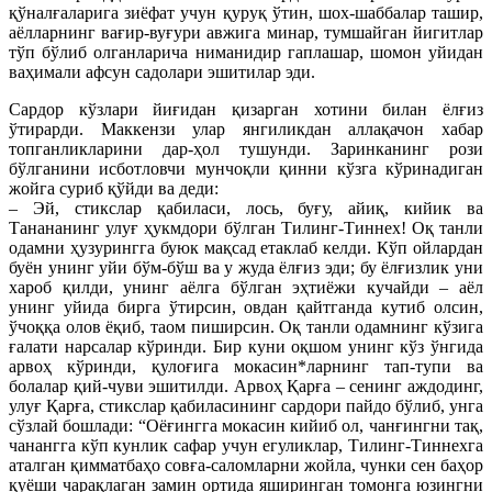
қўналғаларига зиёфат учун қуруқ ўтин, шох-шаббалар ташир,
аёлларнинг вағир-вуғури авжига минар, тумшайган йигитлар
тўп бўлиб олганларича ниманидир гаплашар, шомон уйидан
ваҳимали афсун садолари эшитилар эди.
Сардор кўзлари йиғидан қизарган хотини билан ёлғиз
ўтирарди. Маккензи улар янгиликдан аллақачон хабар
топганликларини дар-ҳол тушунди. Заринканинг рози
бўлганини исботловчи мунчоқли қинни кўзга кўринадиган
жойга суриб қўйди ва деди:
– Эй, стикслар қабиласи, лось, буғу, айиқ, кийик ва
Танананинг улуғ ҳукмдори бўлган Тилинг-Тиннех! Оқ танли
одамни ҳузурингга буюк мақсад етаклаб келди. Кўп ойлардан
буён унинг уйи бўм-бўш ва у жуда ёлғиз эди; бу ёлғизлик уни
хароб қилди, унинг аёлга бўлган эҳтиёжи кучайди – аёл
унинг уйида бирга ўтирсин, овдан қайтганда кутиб олсин,
ўчоққа олов ёқиб, таом пиширсин. Оқ танли одамнинг кўзига
ғалати нарсалар кўринди. Бир куни оқшом унинг кўз ўнгида
арвоҳ кўринди, қулоғига мокасин*ларнинг тап-тупи ва
болалар қий-чуви эшитилди. Арвоҳ Қарға – сенинг аждодинг,
улуғ Қарға, стикслар қабиласининг сардори пайдо бўлиб, унга
сўзлай бошлади: “Оёғингга мокасин кийиб ол, чанғингни тақ,
чанангга кўп кунлик сафар учун егуликлар, Тилинг-Тиннехга
аталган қимматбаҳо совға-саломларни жойла, чунки сен баҳор
қуёши чарақлаган замин ортида яширинган томонга юзингни