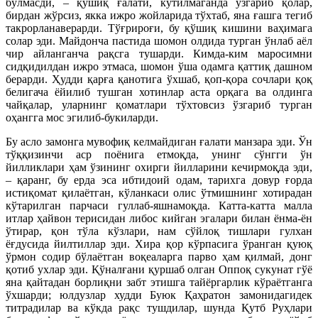
бўлмасди, – қўшиқ ғалати, кутилмаганда ўзгариб қолар,
бирдан жўрсиз, якка ижро жойларида тўхтаб, яна ғашга тегиб
такрорланаверарди. Тўғрироғи, бу қўшиқ кишини ваҳимага
солар эди. Майдонча пастида шомон олдида турган ўнлаб аёл
чир айланганча рақсга тушарди. Кимда-ким маросимни
сидқидилдан ижро этмаса, шомон ўша одамга қаттиқ дашном
берарди. Ҳудди қарға қанотига ўхшаб, қоп-қора сочлари қоқ
белигача ёйилиб тушган хотинлар аста орқага ва олдинга
чайқалар, уларнинг қоматлари тўхтовсиз ўзгариб турган
оҳангга мос эгилиб-букиларди.
Бу асло замонга мувофиқ келмайдиган ғалати манзара эди. Ўн
тўққизинчи аср поёнига етмоқда, унинг сўнгги ўн
йилликлари ҳам ўзининг охирги йилларини кечирмоқда эди,
– қаранг, бу ерда эса ибтидоий одам, тарихга довур ғорда
истиқомат қилаётган, кўланкаси олис ўтмишнинг хотирадан
кўтарилган парчаси гуллаб-яшнамоқда. Катта-катта малла
итлар ҳайвон терисидан либос кийган эгалари билан ёнма-ён
ўтирар, қон тўла кўзлари, нам сўйлоқ тишлари гулхан
ёғдусида йилтиллар эди. Хира қор кўрпасига ўранган қуюқ
ўрмон содир бўлаётган воқеаларга парво ҳам қилмай, донг
қотиб ухлар эди. Қўналғани қуршаб олган Оппоқ сукунат гўё
яна қайтадан борлиқни забт этишга тайёргарлик кўраётганга
ўхшарди; юлдузлар худди Буюк Қаҳратон замонидагидек
титрадилар ва кўкда рақс тушдилар, шунда Қутб Руҳлари