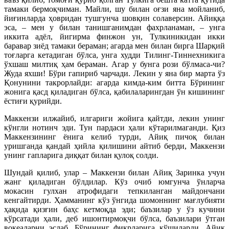
тамаки бермоқчиман. Майли, шу билан оғзи яна мойланиб,
йиғинларда ҳовридан тушгунча шовқин солаверсин. Айиққа
эса, – мен у билан танишганимдан фахрланаман, – унга
иккита адёл, йигирма финжон ун, Тулкиникидан икки
баравар зиёд тамаки бераман; агарда мен билан бирга Шарқий
тоғларга кетадиган бўлса, унга худди Тилинг-Тиннехникига
ўхшаш милтиқ ҳам бераман. Агар у бунга рози бўлмаса-чи?
Жуда яхши! Бўри гапириб чарчади. Лекин у яна бир марта ўз
Қонунини такрорлайди: агарда кимда-ким битта Бўрининг
жонига қасд қиладиган бўлса, қабилаларингдан ўн кишининг
ёстиғи қурийди.
Маккензи илжайиб, илгариги жойига қайтди, лекин унинг
кўнгли нотинч эди. Тун пардаси ҳали кўтарилмаганди. Қиз
Маккензининг ёнига келиб турди, Айиқ пичоқ билан
уришганда қандай ҳийла қилишини айтиб берди, Маккензи
унинг гапларига диққат билан қулоқ солди.
Шундай қилиб, улар – Маккензи билан Айиқ Заринка учун
жанг қиладиган бўлдилар. Кўз очиб юмгунча ўнларча
мокасин гулхан атрофидаги тепкиланган майдончани
кенгайтирди. Ҳамманинг кўз ўнгида шомоннинг мағлубияти
ҳақида қизғин баҳс кетмоқда эди; баъзилар у ўз кучини
кўрсатади ҳали, деб ишонтирмоқчи бўлса, баъзилари ўтган
воқеаларни эслаб, Бўрининг фикрларига қўшиларди. Айиқ