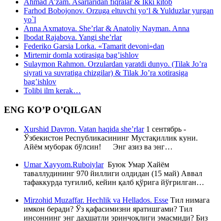
Ahmad A’zam. Asarlaridan fiqralar & Ikki kitob
Farhod Bobojonov. Orzuga eltuvchi yo‘l & Yulduzlar yurgan
yo`l
Anna Axmatova. She’rlar & Anatoliy Nayman. Anna
Ibodat Rajabova. Yangi she’rlar
Federiko Garsia Lorka. «Tamarit devoni»dan
Mirtemir domla xotirasiga bag’ishlov
Sulaymon Rahmon. Orzulardan yaratdi dunyo. (Tilak Jo’ra
siyrati va suvratiga chizgilar) & Tilak Jo’ra xotirasiga
bag’ishlov
Tolibi ilm kerak…
ENG KO’P O’QILGAN
Xurshid Davron. Vatan haqida she’rlar
1 сентябрь -
Ўзбекистон Республикасининг Мустақиллик куни.
Айём муборак бўлсин! Энг азиз ва энг…
Umar Xayyom.Ruboiylar
Буюк Умар Хайём
таваллудининг 970 йиллиги олдидан (15 май) Аввал
тафаккурда туғилиб, кейин қалб қўрига йўғрилган…
Mirzohid Muzaffar. Hechlik va Hellados. Esse
Тил нимага
имкон беради? Ўз қафасимизни яратишгами? Тил
инсоннинг энг даҳшатли эринчоқлиги эмасмиди? Биз