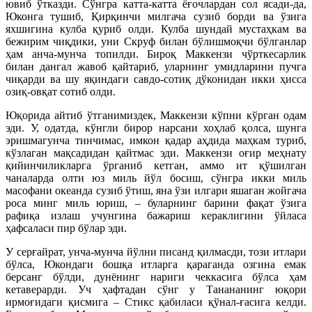
ювиб ўтказди. Сўнгра катта-катта ёғочлардан сол ясади-да,
Юконга тушиб, Қирқинчи милгача сузиб борди ва ўзига
яхшигина кулба қуриб олди. Кулба шундай мустаҳкам ва
бежирим чиқдики, уни Скруф билан бўлишмоқчи бўлганлар
ҳам анча-мунча топилди. Бироқ Маккензи чўрткесарлик
билан дангал жавоб қайтариб, уларнинг умидларини пучга
чиқарди ва шу яқиндаги савдо-сотиқ дўконидан икки ҳисса
озиқ-овқат сотиб олди.
Юқорида айтиб ўтганимиздек, Маккензи кўпни кўрган одам
эди. У, одатда, кўнгли бирор нарсани хоҳлаб қолса, шунга
эришмагунча тинчимас, имкон қадар аҳдида маҳкам туриб,
кўзлаган мақсадидан қайтмас эди. Маккензи оғир меҳнату
қийинчиликларга ўрганиб кетган, аммо ит қўшилган
чаналарда олти юз миль йўл босиш, сўнгра икки миль
масофани океанда сузиб ўтиш, яна ўзи илгари яшаган жойгача
роса минг миль юриш, – буларнинг барини фақат ўзига
рафиқа излаш учунгина бажариш кераклигини ўйласа
ҳафсаласи пир бўлар эди.
У серғайрат, унча-мунча йўлни писанд қилмасди, този итлари
бўлса, Юкондаги бошқа итларга қараганда озгина емак
берсанг бўлди, дунёнинг нариги чеккасига бўлса ҳам
кетаверарди. Уч ҳафтадан сўнг у Танананинг юқори
ирмоғидаги қисмига – Стикс қабиласи қўнал-ғасига келди.