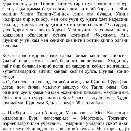
қаратишинг, улуғ Тилинг-Тиннех сари йўл солишинг зарур.
Сен у ёққа қимматбаҳо совға-саломлар олиб борасан, кейин
менинг ўғлим Тилинг-Тиннех сенга ота бўлади. Унинг
чодирида бир қиз бор, мен сен учун бу қизга ҳаёт нафасини
бахшида этдим. Сен бу қизни хотин қилиб оласан.” О, сардор,
улуғ Қарға менга шундай деди. Мен шунинг учун ҳам ана шу
ҳадяларни оёқларинг остига келтириб тўкаяпман. Ана
шунинг учун ҳам мен сенинг қизингни хотин қилиб олгани
келдим.
Кекса сардор қироллардек савлат билан мўйнали либосига
ўралиб олди, аммо жавоб беришга шошилмади. Худди шу
пайт бир болакай кириб келди ва сардорни қабила кенгашида
кутаётганларини айтиб, қандай келган бўлса, шундай ғойиб
бўлди.
– О, биз лослар кушандаси деб атаган, яна Бўри ва Бўри ўғли
деган ном билан маълуму машҳур Оқ Танли одам! Сен
бизнинг буюк қавмимиздан эканингни биламиз; меҳмонимиз
бўлганингдан ғурурланамиз. Кета* лососга жуфт эмас. Худди
шундайми, Бўри ҳам Қар-ғага жуфт бўла олмайди.
– Нотўғри! – хитоб қилди Маккензи. – Мен Қарғанинг
қизларини Бўри лагерларида – Мортемир, Трежидго,
Бэрнебилар билан учратдим, – уларнинг уйларига скво* икки
марта муз кўчишидан илгари кириб келган. Мен гарчанд ўз