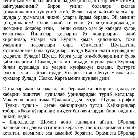
кейин ҳам ўз болаларининг бадхулқлигидан озор чекмасинми,
қайғурмасинми? Бироқ унинг болалари қилган
қилмишларини тушуниб етиб, Желкс сари қайтиб келсалар,
шунда у зулматдан чиқиб, уларга ёрдам беради. Эй менинг
қондошларим! Олов олиб келувчи ўз хоҳиш-иродасидан
шомонни бохабар этди, – энди сизлар ҳам бу хабарга қулоқ
тутинглар. Йигитлар қизларни ўз чодирларига олиб
кирсинлар, ўзлари эса Бўрига ҳамла қилсинлар, токи
уларнинг нафратлари сира сўнмасин! Шундагина
хотинларимиз бола туғадилар, шунда Қарға элати кўпаяди ва
қудратли бўлади! Шунда Қарға улар ота-боболарининг буюк
қабилаларини Шимолдан олиб чиқади, шунда улар Бўрилар
билан курашади ва уларни кунфаякун қилади, бултурги
гулхан кулига айлантиради, ўзлари эса яна бутун мамлакатга
ҳукмдор бўлади. Желкс, Қарға менга шундай деди!
Стикслар яқин келажакда юз беражак халоскорлик ҳақидаги
хабарни эшитгач, гувиллаб ўринларидан туриб кетдилар.
Маккензи энди нима бўларкин, дея кутди. Шунда атрофни
«Тулки, тулки!»– деган ҳайқириқлар тутди. Ҳайқириқлар
тобора кўкка кўтарилди; ниҳоят ёш овчилардан бири олдинга
чиқиб, деди:
– Биродарлар! Шомон доно гапларни айтди. Бўрилар
наслимизни давом эттириши керак бўлган қизларимизни олиб
кетяпти, қавмимиз эса камайиб боряпти. Орамизга Бўрилар