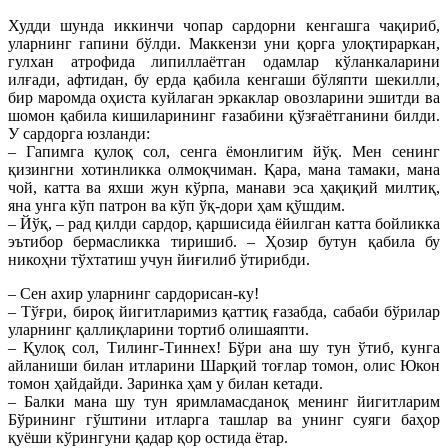
Худди шунда иккинчи чопар сардорни кенгашга чақириб,
уларнинг гапини бўлди. Маккензи уни қорга улоқтираркан,
гулхан атрофида липиллаётган одамлар кўланкаларини
илғади, афтидан, бу ерда қабила кенгаши бўляпти шекилли,
бир маромда оҳиста куйлаган эркаклар овозларини эшитди ва
шомон қабила кишиларининг ғазабини қўзғаётганини билди.
У сардорга юзланди:
– Гапимга қулоқ сол, сенга ёмонлигим йўқ. Мен сенинг
қизингни хотинликка олмоқчиман. Қара, мана тамаки, мана
чой, катта ва яхши жун кўрпа, манави эса ҳақиқий милтиқ,
яна унга кўп патрон ва кўп ўқ-дори ҳам қўшдим.
– Йўқ, – рад қилди сардор, қаршисида ёйилган катта бойликка
эътибор бермасликка тиришиб. – Ҳозир бутун қабила бу
никоҳни тўхтатиш учун йиғилиб ўтирибди.
– Сен ахир уларнинг сардорисан-ку!
– Тўғри, бироқ йигитларимиз қаттиқ ғазабда, сабаби бўрилар
уларнинг қаллиқларини тортиб олишаяпти.
– Қулоқ сол, Тилинг-Тиннех! Бўри ана шу тун ўтиб, кунга
айланиши билан итларини Шарқий тоғлар томон, олис Юкон
томон ҳайдайди. Заринка ҳам у билан кетади.
– Балки мана шу тун яримламасданоқ менинг йигитларим
Бўрининг гўштини итларга ташлар ва унинг суяги баҳор
қуёши кўрингуни қадар қор остида ётар.