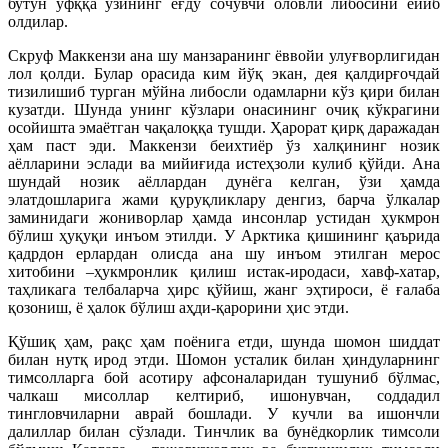
бутун уфққа ўзининг ёғду сочувчи оловли либосини ёйиб
олдилар.
Скруф Маккензи ана шу манзаранинг ёввойи улуғворлигидан
лол қолди. Булар орасида ким йўқ экан, дея қалдирғочдай
тизилишиб турган мўйна либосли одамларни кўз қири билан
кузатди. Шунда унинг кўзлари онасининг очиқ кўкрагини
осойишта эмаётган чақалоққа тушди. Ҳарорат қирқ даражадан
ҳам паст эди. Маккензи беихтиёр ўз халқининг нозик
аёлларини эслади ва мийиғида истеҳзоли кулиб қўйди. Ана
шундай нозик аёллардан дунёга келган, ўзи ҳамда
элатдошларига жами қуруқликлару денгиз, барча ўлкалар
заминидаги жониворлар ҳамда инсонлар устидан ҳукмрон
бўлиш ҳуқуқи инъом этилди. У Арктика қишининг қаърида
қадрдон ерлардан олисда ана шу инъом этилган мерос
хитобини –ҳукмронлик қилиш истак-иродаси, хавф-хатар,
таҳликага телбаларча ҳирс қўйиш, жанг эҳтироси, ё ғалаба
қозониш, ё ҳалок бўлиш аҳди-қарорини ҳис этди.
Қўшиқ ҳам, рақс ҳам поёнига етди, шунда шомон шиддат
билан нутқ ирод этди. Шомон усталик билан ҳиндуларнинг
тимсолларга бой асотиру афсоналаридан тушуниб бўлмас,
чалкаш мисоллар келтириб, ишонувчан, соддадил
тингловчиларни аврай бошлади. У кучли ва ишончли
далиллар билан сўзлади. Тинчлик ва бунёдкорлик тимсоли