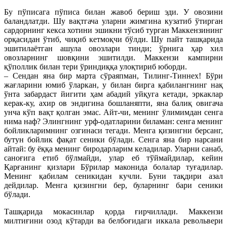
Бу пўписага пўписа билан жавоб бериш эди. У овозини
баландлатди. Шу вақтгача уларни жимгина кузатиб ўтирган
сардорнинг кекса хотини эшикни тўсиб турган Маккензининг
орқасидан ўтиб, чиқиб кетмоқчи бўлди. Шу пайт ташқарида
эшитилаётган ашула овозлари тинди; ўрнига ҳар хил
овозларнинг шовқини эшитилди. Маккензи кампирни
қўполлик билан тери ўриндиққа улоқтириб юборди.
– Сендан яна бир марта сўраяпман, Тилинг-Тиннех! Бўри
жағларини юмиб ўларкан, у билан бирга қабилангнинг нақ
ўнта забардаст йигити ҳам абадий уйқуга кетади, эркаклар
керак-ку, ахир ов эндигина бошланяпти, яна балиқ овигача
унча кўп вақт қолган эмас. Айт-чи, менинг ўлимимдан сенга
нима наф? Элингнинг урф-одатларини биламан: сенга менинг
бойликларимнинг озгинаси тегади. Менга қизингни берсанг,
бутун бойлик фақат сеники бўлади. Сенга яна бир нарсани
айтай: бу ёққа менинг биродарларим келадилар. Уларни санаб,
саноғига етиб бўлмайди, улар еб тўймайдилар, кейин
Қарғанинг қизлари Бўрилар маконида болалар туғадилар.
Менинг қабилам сеникидан кучли. Буни тақдири азал
дейдилар. Менга қизингни бер, буларнинг бари сеники
бўлади.
Ташқарида мокасинлар қорда ғирчиллади. Маккензи
милтиғини озод кўтарди ва белбоғидаги иккала револьвери