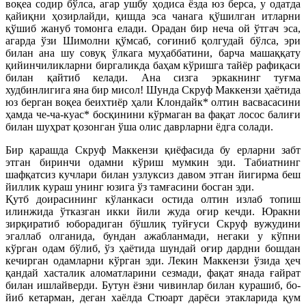
воқеа содир бўлса, агар ушбу ҳодиса ёзда юз берса, у одатда
қайиқни ҳозирлайди, қишда эса чанага қўшилган итларни
қўшиб жануб томонга елади. Орадан бир неча ой ўтгач эса,
агарда ўзи Шимолни қўмсаб, соғиниб қолгудай бўлса, эри
билан ана шу совуқ ўлкага муҳаббатини, барча машаққату
қийинчиликларни биргаликда баҳам кўришга тайёр рафиқаси
билан қайтиб келади. Ана сизга эркакнинг туғма
худбинлигига яна бир мисол! Шунда Скруф Маккензи ҳаётида
юз берган воқеа беихтиёр ҳали Клондайк* олтин васвасасини
ҳамда че-ча-куас* босқинини кўрмаган ва фақат лосос балиғи
билан шуҳрат қозонган ўша олис даврларни ёдга солади.
Бир қарашда Скруф Маккензи қиёфасида бу ерларни забт
этган биринчи одамни кўриш мумкин эди. Табиатнинг
шафқатсиз кучлари билан узлуксиз давом этган йигирма беш
йиллик кураш унинг юзига ўз тамғасини босган эди.
Қутб доирасининг кўланкаси остида олтин излаб топиш
илинжида ўтказган икки йили жуда оғир кечди. Юракни
зирқиратиб юборадиган бўшлиқ туйғуси Скруф вужудини
эгаллаб олганида, бундан ажабланмади, негаки у кўпни
кўрган одам бўлиб, ўз ҳаётида шундай оғир дардни бошдан
кечирган одамларни кўрган эди. Лекин Маккензи ўзида ҳеч
қандай хасталик аломатларини сезмади, фақат янада ғайрат
билан ишлайверди. Бутун ёзни чивинлар билан курашиб, бо-
йиб кетарман, деган хаёлда Стюарт дарёси этакларида қум