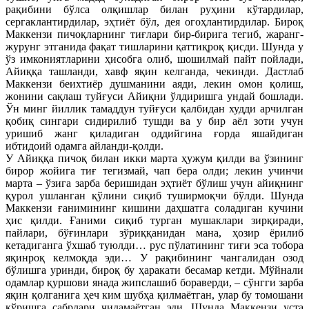
рақибини бўлса олқишлар билан руҳини кўтардилар,
сергаклантирдилар, эҳтиёт бўл, дея огоҳлантирдилар. Бироқ
Маккензи пичоқларнинг тиғлари бир-бирига тегиб, жаранг-
журунг этганида фақат тишларини қаттиқроқ қисди. Шунда у
ўз имкониятларини ҳисобга олиб, шошилмай пайт пойлади,
Айиққа ташланди, хавф яқин келганда, чекинди. Дастлаб
Маккензи беихтиёр душманини аяди, лекин омон қолиш,
жонини сақлаш туйғуси Айиқни ўлдиришга ундай бошлади.
Ўн минг йиллик тамаддун туйғуси қалбидан худди арчилган
қобиқ сингари сидирилиб тушди ва у бир аёл зоти учун
уришиб жанг қиладиган оддийгина ғорда яшайдиган
ибтидоий одамга айланди-қолди.
У Айиққа пичоқ билан икки марта ҳужум қилди ва ўзининг
бирор жойига тиғ тегизмай, чап бера олди; лекин учинчи
марта – ўзига зарба беришидан эҳтиёт бўлиш учун айиқнинг
қурол ушланган қўлини сиқиб туширмоқчи бўлди. Шунда
Маккензи ғанимининг кишини даҳшатга соладиган кучини
ҳис қилди. Ғаними сиқиб турган мушаклари зирқиради,
пайлари, бўғинлари зўриққанидан мана, ҳозир ёрилиб
кетадиганга ўхшаб туюлди… рус пўлатининг тиғи эса тобора
яқинроқ келмоқда эди… У рақибининг чангалидан озод
бўлишга уринди, бироқ бу ҳаракати бесамар кетди. Мўйнали
одамлар қуршови янада жипслашиб бораверди, – сўнгги зарба
яқин қолганига ҳеч ким шубҳа қилмаётган, улар бу томошани
кўришга сабрлари чидамаётган эди. Шунда Маккензи уста