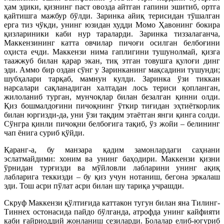
ҳам эдики, қизнинг паст овозда айтган гапини эшитиб, ортга
қайтишга мажбур бўлди. Заринка айиқ терисидан тўшалган
ерга тиз чўкди, унинг юзидан худди Момо Ҳавонинг бокира
қизлариники каби нур тараларди. Заринка тиззалаганча,
Маккензининг катта овчилар пичоғи осилган белбоғини
оҳиста ечди. Маккензи нима гаплигини тушунолмай, қизга
таажжуб билан қарар экан, тиқ этган товушга қулоғи динг
эди. Аммо бир оздан сўнг у Заринканинг мақсадини тушунди;
шубҳалари тарқаб, мамнун кулди. Заринка ўзи тиккан
нарсалари сақланадиган халтадан лось териси қопланган,
жилоланиб турган, мунчоқлар билан безалган қинни олди.
Қиз бошмалдоғини пичоқнинг ўткир тиғидан эҳтиёткорлик
билан юргизди-да, уни ўзи тақдим этаётган янги қинга солди.
Сўнгра қинли пичоқни белбоғига тақиб, ўз жойи – белининг
чап ёнига суриб қўйди.
Қаранг-а, бу манзара қадим замонлардаги саҳнани
эслатмайдими: хоним ва унинг баҳодири. Маккензи қизни
ўрнидан турғизди ва мўйловли лабларини унинг ақиқ
лабларига теккизди – бу қиз учун нотаниш, бегона эркалаш
эди. Тош асри пўлат асри билан шу тариқа учрашди.
Скруф Маккензи қўлтиғида каттакон тугун билан яна Тилинг-
Тиннех остонасида пайдо бўлганда, атрофда унинг кайфияти
каби ғайриоддий жонланиш сезиларди. Болалар елиб-югуриб