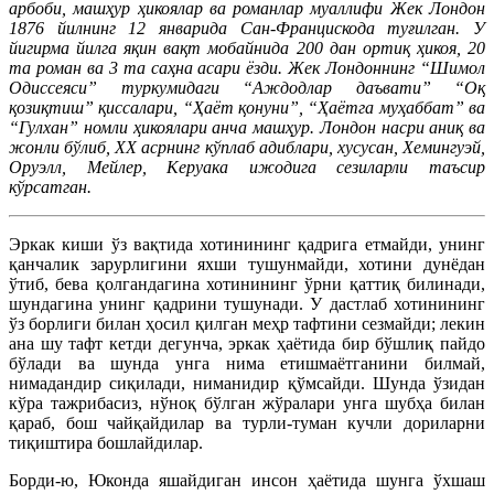
арбоби, машҳур ҳикоялар ва романлар муаллифи Жек Лондон
1876 йилнинг 12 январида Сан-Францискода туғилган. У
йигирма йилга яқин вақт мобайнида 200 дан ортиқ ҳикоя, 20
та роман ва 3 та саҳна асари ёзди. Жек Лондоннинг “Шимол
Одиссеяси” туркумидаги “Аждодлар даъвати” “Оқ
қозиқтиш” қиссалари, “Ҳаёт қонуни”, “Ҳаётга муҳаббат” ва
“Гулхан” номли ҳикоялари анча машҳур. Лондон насри аниқ ва
жонли бўлиб, ХХ асрнинг кўплаб адиблари, хусусан, Хемингуэй,
Оруэлл, Мейлер, Керуака ижодига сезиларли таъсир
кўрсатган.
Эркак киши ўз вақтида хотинининг қадрига етмайди, унинг
қанчалик зарурлигини яхши тушунмайди, хотини дунёдан
ўтиб, бева қолгандагина хотинининг ўрни қаттиқ билинади,
шундагина унинг қадрини тушунади. У дастлаб хотинининг
ўз борлиги билан ҳосил қилган меҳр тафтини сезмайди; лекин
ана шу тафт кетди дегунча, эркак ҳаётида бир бўшлиқ пайдо
бўлади ва шунда унга нима етишмаётганини билмай,
нимадандир сиқилади, ниманидир қўмсайди. Шунда ўзидан
кўра тажрибасиз, нўноқ бўлган жўралари унга шубҳа билан
қараб, бош чайқайдилар ва турли-туман кучли дориларни
тиқиштира бошлайдилар.
Борди-ю, Юконда яшайдиган инсон ҳаётида шунга ўхшаш