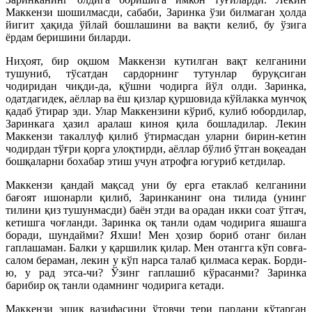
Маккензи шошилмасди, сабаби, Заринка ўзи билмаган ҳолда
йигит ҳақида ўйлай бошлашини ва вақти келиб, бу ўзига
ёрдам беришини биларди.
Ниҳоят, бир оқшом Маккензи кутилган вақт келганини
тушуниб, тўсатдан сардорнинг тутунлар буруқсиган
чодиридан чиқди-да, қўшни чодирга йўл олди. Заринка,
одатдагидек, аёллар ва ёш қизлар қуршовида кўйлакка мунчоқ
қадаб ўтирар эди. Улар Маккензини кўриб, кулиб юбордилар,
Заринкага ҳазил аралаш киноя қила бошладилар. Лекин
Маккензи такаллуф қилиб ўтирмасдан уларни бирин-кетин
чодирдан тўғри қорга улоқтирди, аёллар бўлиб ўтган воқеадан
бошқаларни бохабар этиш учун атрофга югуриб кетдилар.
Маккензи қандай мақсад уни бу ерга етаклаб келганини
бағоят ишонарли қилиб, Заринканинг она тилида (унинг
тилини қиз тушунмасди) баён этди ва орадан икки соат ўтгач,
кетишга чоғланди. Заринка оқ танли одам чодирига яшашга
боради, шундайми? Яхши! Мен ҳозир бориб отанг билан
гаплашаман. Балки у қаршилик қилар. Мен отангга кўп совға-
салом бераман, лекин у кўп нарса талаб қилмаса керак. Борди-
ю, у рад этса-чи? Ўзинг гаплашиб кўрасанми? Заринка
барибир оқ танли одамнинг чодирига кетади.
Маккензи эшик вазифасини ўтовчи тери пардани кўтарган