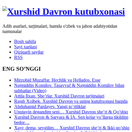
Adib asarlari, tarjimalari, hamda o'zbek va jahon adabiyotidan
namunalar
Bosh sahifa
Sayt xaritasi
Qiziqarli saytlar
RSS
ENG SO’NGGI
Mirzohid Muzaffar. Hechlik va Hellados. Esse
Najmiddin Komilov. Tasavvuf & Najmiddin Komilov bilan
suhbatlar (Video)
Attila Ilxan. She’rlar. Xurshid Davron tarjimalari
Rajab Xolbek. Xurshid Davron va uning kutubxonasi haqida
Abduhamid Pardayev. Yangi to’rtliklar
Unutayin degandim seni… Xurshid Davron she’ri & Qo’shiq
Xurshid Davron & Sarvara & IA. Sen kelar yo’llarga tikildim
bedor…
Xayr, dema, sevgilim… Xurshid Davron she’ri & Ikki qo’shiq