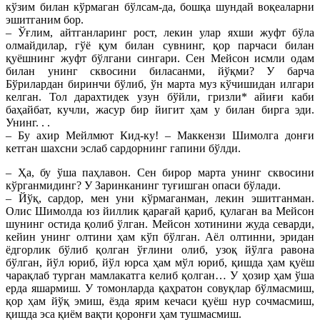
кўзим билан кўрмаган бўлсам-да, бошқа шундай воқеаларни
эшитганим бор.
– Ўғлим, айтганларинг рост, лекин улар яхши жуфт бўла
олмайдилар, гўё қум билан сувнинг, қор парчаси билан
қуёшнинг жуфт бўлгани сингари. Сен Мейсон исмли одам
билан унинг сквосини биласанми, йўқми? У барча
Бўрилардан биринчи бўлиб, ўн марта муз кўчишидан илгари
келган. Тол дарахтидек узун бўйли, гризли* айиғи каби
баҳайбат, кучли, жасур бир йигит ҳам у билан бирга эди.
Унинг. . .
– Бу ахир Мейлмют Кид-ку! – Маккензи Шимолга донғи
кетган шахсни эслаб сардорнинг гапини бўлди.
– Ҳа, бу ўша паҳлавон. Сен бирор марта унинг сквосини
кўрганмидинг? У Заринканинг туғишган опаси бўлади.
– Йўқ, сардор, мен уни кўрмаганман, лекин эшитганман.
Олис Шимолда юз йиллик қарағай қариб, қулаган ва Мейсон
шунинг остида қолиб ўлган. Мейсон хотинини жуда севарди,
кейин унинг олтини ҳам кўп бўлган. Аёл олтинни, эридан
ёдгорлик бўлиб қолган ўғлини олиб, узоқ йўлга равона
бўлган, йўл юриб, йўл юрса ҳам мўл юриб, қишда ҳам қуёш
чарақлаб турган мамлакатга келиб қолган… У ҳозир ҳам ўша
ерда яшармиш. У томонларда қаҳратон совуқлар бўлмасмиш,
қор ҳам йўқ эмиш, ёзда ярим кечаси қуёш нур сочмасмиш,
қишда эса қиём вақти қоронғи ҳам тушмасмиш.