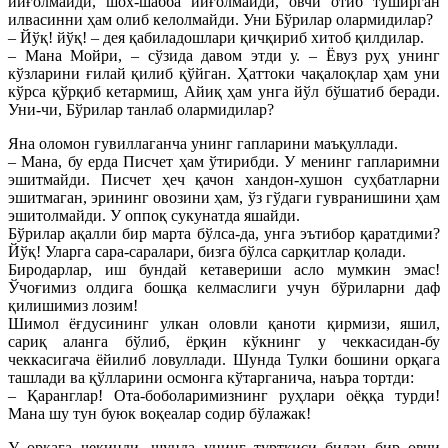
йиғолмайди, шох-шабба йиғолмайди, овчи отиб туширган
илвасинни ҳам олиб келолмайди. Уни Бўрилар олармидилар?
– Йўқ! йўқ! – дея қабиладошлари қичқириб хитоб қилдилар.
– Мана Мойри, – сўзида давом этди у. – Ёвуз руҳ унинг
кўзларини ғилай қилиб қўйган. Ҳаттоки чақалоқлар ҳам уни
кўрса қўрқиб кетармиш, Айиқ ҳам унга йўл бўшатиб беради.
Уни-чи, Бўрилар танлаб олармидилар?
Яна оломон гувиллаганча унинг гапларини маъқуллади.
– Мана, бу ерда Писчет ҳам ўтирибди. У менинг гапларимни
эшитмайди. Писчет ҳеч қачон хандон-хушон суҳбатларни
эшитмаган, эрининг овозини ҳам, ўз гўдаги гувранишини ҳам
эшитолмайди. У оппоқ сукунатда яшайди.
Бўрилар ақалли бир марта бўлса-да, унга эътибор қаратдими?
Йўқ! Уларга сара-саралари, бизга бўлса сарқитлар қолади.
Биродарлар, иш бундай кетавериши асло мумкин эмас!
Ўчоғимиз олдига бошқа келмаслиги учун бўриларни даф
қилишимиз лозим!
Шимол ёғдусининг улкан оловли қаноти қирмизи, яшил,
сариқ аланга бўлиб, ёрқин кўкнинг у чеккасидан-бу
чеккасигача ёйилиб ловуллади. Шунда Тулки бошини орқага
ташлади ва қўлларини осмонга кўтарганича, наъра тортди:
– Қаранглар! Ота-боболаримизнинг руҳлари оёққа турди!
Мана шу тун буюк воқеалар содир бўлажак!
У орқага чекинди, шунда унинг турткиси билан бир овчи