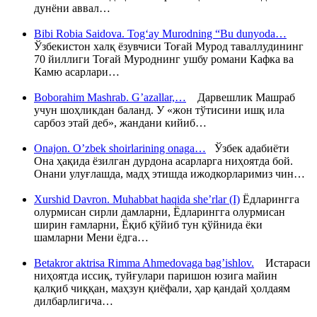
дунёни аввал…
Bibi Robia Saidova. Tog‘ay Murodning “Bu dunyoda…
Ўзбекистон халқ ёзувчиси Тоғай Мурод таваллудининг
70 йиллиги Тоғай Муроднинг ушбу романи Кафка ва
Камю асарлари…
Boborahim Mashrab. G’azallar,…
Дарвешлик Машраб
учун шоҳликдан баланд. У «жон тўтисини ишқ ила
сарбоз этай деб», жандани кийиб…
Onajon. O’zbek shoirlarining onaga…
Ўзбек адабиёти
Она ҳақида ёзилган дурдона асарларга ниҳоятда бой.
Онани улуғлашда, мадҳ этишда ижодкорларимиз чин…
Xurshid Davron. Muhabbat haqida she’rlar (I)
Ёдларингга
олурмисан сирли дамларни, Ёдларингга олурмисан
ширин ғамларни, Ёқиб қўйиб тун қўйнида ёки
шамларни Мени ёдга…
Betakror aktrisa Rimma Ahmedovaga bag’ishlov.
Истараси
ниҳоятда иссиқ, туйғулари паришон юзига майин
қалқиб чиққан, маҳзун қиёфали, ҳар қандай ҳолдаям
дилбарлигича…