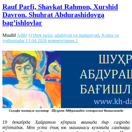
Rauf Parfi, Shavkat Rahmon, Xurshid
Davron. Shuhrat Abdurashidovga
bag’ishlovlar
Muallif
Adib
:
O'zbek tarixi, adabiyoti va madaniyati
,
Xotira va
yodnomalar
13.04.2026
комментария 2
Саҳифа таниқли мусаввир Шуҳрат Абдурашидов хотирасига бағишланади
19 декабрда Ҳайратон кўприги якинида бир саҳрода
тўхтадик. Мен усти ёпиқ юк машинаси кузовида сандиққа