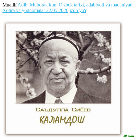
Muallif
Adib
:
Muborak kun
,
O'zbek tarixi, adabiyoti va madaniyati
,
Xotira va yodnomalar
22.05.2026
izoh yo'q
30 май