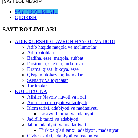
SAYT BO'LIMLARI
QIDIRISH
SAYT BO’LIMLARI
ADIB XURSHID DAVRON HAYOTI VA IJODI
Adib haqida maqola va ma'lumotlar
Adib kitoblari
Badiha, esse, maqola, suhbat
Dostonlar, she'rlar, turkumlar
Drama, qissa, hikoya, esse
Qisqa mulohazalar, luqmalar
Ssenariy va loyihalar
Tarjimalar
KUTUBXONA
Alisher Navoiy hayoti va ijodi
Amir Temur hayoti va faoliyati
Islom tarixi, adabiyoti va madaniyati
Tasavvuf tarixi, va adabiyoti
Jadidlik tarixi va adabiyoti
Jahon adabiyoti va madaniyati
Turk xalqlari tarixi, adabiyoti, madaniyati
O'zbek tarixi, adabiyoti va madaniyati