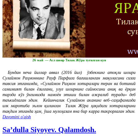
26 май — Асл шоир Тилак Жўра туғилган кун
Бундан неча йиллар аввал (2016 йил) ўзбекнинг атоқли шоири
Сулаймон Раҳмоннинг Рауф Парфига бағишланган мақоласини сизга
тавсия этганимда, «Сулаймон Раҳмон хотиралари теран ва ботиний
самимият билан ёзилгани, улуғ шоирнинг сиймосини аниқ ва ёрқин
тарзда кўз ўнгимизда намоён этиши билан ажралиб туради» деб
таъкидлаган эдим. Кейинчалик Сулаймон аканинг веб–саҳифамизда
илк маротиба эълон қилинган Тилак Жўра ҳақидаги хотираларини
тақдим этганда ҳам, ўша мулоҳазам яна бир карра такрорлаган эдим.
Davomini o'qish
Sa’dulla Siyoyev. Qalamdosh.