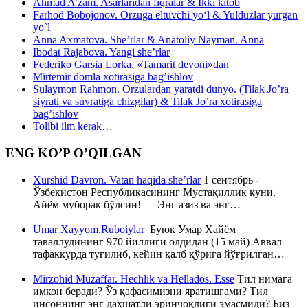
Ahmad A’zam. Asarlaridan fiqralar & Ikki kitob
Farhod Bobojonov. Orzuga eltuvchi yo‘l & Yulduzlar yurgan
yo`l
Anna Axmatova. She’rlar & Anatoliy Nayman. Anna
Ibodat Rajabova. Yangi she’rlar
Federiko Garsia Lorka. «Tamarit devoni»dan
Mirtemir domla xotirasiga bag’ishlov
Sulaymon Rahmon. Orzulardan yaratdi dunyo. (Tilak Jo’ra
siyrati va suvratiga chizgilar) & Tilak Jo’ra xotirasiga
bag’ishlov
Tolibi ilm kerak…
ENG KO’P O’QILGAN
Xurshid Davron. Vatan haqida she’rlar
1 сентябрь -
Ўзбекистон Республикасининг Мустақиллик куни.
Айём муборак бўлсин! Энг азиз ва энг…
Umar Xayyom.Ruboiylar
Буюк Умар Хайём
таваллудининг 970 йиллиги олдидан (15 май) Аввал
тафаккурда туғилиб, кейин қалб қўрига йўғрилган…
Mirzohid Muzaffar. Hechlik va Hellados. Esse
Тил нимага
имкон беради? Ўз қафасимизни яратишгами? Тил
инсоннинг энг даҳшатли эринчоқлиги эмасмиди? Биз