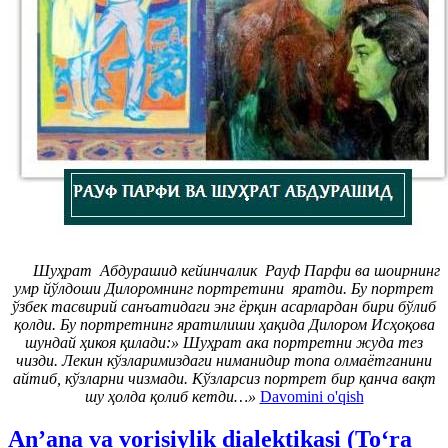
Шуҳрат Абдурашид кейинчалик Рауф Парфи ва шоирнинг
умр йўлдоши Дилоромнинг портретини яратди. Бу портрет
ўзбек тасвирий санъатидаги энг ёрқин асарлардан бири бўлиб
қолди. Бу портретнинг яратилиши ҳақида Дилором Исҳоқова
шундай ҳикоя қилади:» Шуҳрат ака портретни жуда тез
чизди. Лекин кўзларимиздаги ниманидир топа олмаётганини
айтиб, кўзларни чизмади. Кўзларсиз портрет бир қанча вақт
шу ҳолда қолиб кетди…»
Davomini o'qish
An’ana va vorisiylik dialektikasi (Toʻra