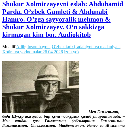
Shukur Xolmirzayevni eslab: Abduhamid
Parda. O’zbek Gamleti & Abdunabi
Hamro. O’zga sayyoralik mehmon &
Shukur Xolmirzayev. O’n sakkizga
kirmagan kim bor. Audiokitob
Muallif
Adib
:
Inson hayoti
,
O'zbek tarixi, adabiyoti va madaniyati
,
Xotira va yodnomalar
26.04.2026
izoh yo'q
— Мен Гамлетман, —
деди Шукур ака қайси бир куни чойхўрлик қилиб ўтирганимизда. –
Мен чиндан ҳам Гамлетман, ўзбекларнинг Гамлетиман.
Гамлетсимон, Отеллосимон, Макбетсимон. Ромео ва Жульетта