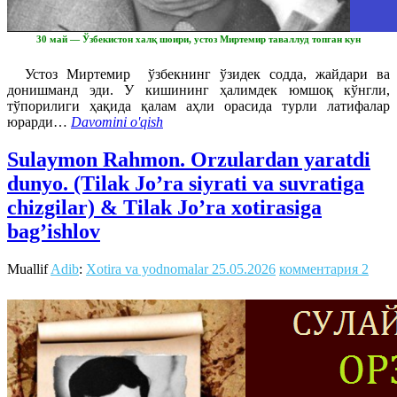
30 май — Ўзбекистон халқ шоири, устоз Миртемир таваллуд топган кун
Устоз Миртемир ўзбекнинг ўзидек содда, жайдари ва
донишманд эди. У кишининг ҳалимдек юмшоқ кўнгли,
тўпорилиги ҳақида қалам аҳли орасида турли латифалар
юрарди…
Davomini o'qish
Sulaymon Rahmon. Orzulardan yaratdi
dunyo. (Tilak Jo’ra siyrati va suvratiga
chizgilar) & Tilak Jo’ra xotirasiga
bag’ishlov
Muallif
Adib
:
Xotira va yodnomalar
25.05.2026
комментария 2