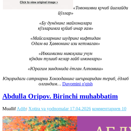
«Товонимни қучиб йиғлайди
йўллар»
«Бу дунёнинг майхоналари
кўзларимга қуйиб ичар ғам»
«Майсаларнинг шудринг кифтидан
Одам ва Ҳаввонинг изи кетмаган»
«Иккимизни никоҳлаш учун
кўкдан тушиб келар ғайб имомлари»
«Юрагим зиндонида ётган Алпомиш»
Юқоридаги сатрларни Хонзоданинг шеърларидан териб, ёдлаб
олгандим…
Davomini o'qish
Abdulla Oripov. Birinchi muhabbatim
Muallif
Adib
:
Xotira va yodnomalar
17.04.2026
комментариев 10