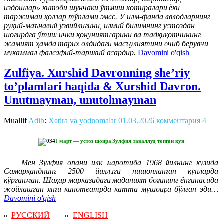
издошлар» китоби шунчаки ўтмиш хотиралари ёки
таржимаи ҳоллар тўплами эмас. У илм-фанда авлодларнинг
руҳий-маънавий узвийлигини, илмий билимнинг устоздан
шогирдга ўтиш ички қонуниятларини ва тадқиқотчининг
жамият ҳамда тарих олдидаги масъулиятини очиб берувчи
мукаммал фалсафий-тарихий асардир.
Davomini o'qish
Zulfiya. Xurshid Davronning she’riy
to’plamlari haqida & Xurshid Davron.
Unutmayman, unutolmayman
Muallif
Adib
:
Xotira va yodnomalar
01.03.2026
комментария 4
1 март — устоз шоира Зулфия таваллуд топган кун
Мен Зулфия опани илк маротиба 1968 йилнинг кузида
Самарқанднинг 2500 йиллиги нишонланган кунларда
кўрганман. Шаҳар марказидаги маданият боғининг ёнгинасида
жойлашган янги кинотеатрда катта мушоира бўлган эди…
Davomini o'qish
РУССКИЙ
ENGLISH