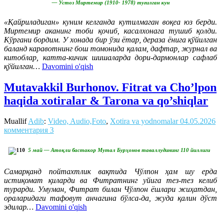
— Устоз Миртемир (1910- 1978) туғилган кун
«Қайриладиган» куним келганда кутилмаган воқеа юз берди.
Миртемир аканинг тоби қочиб, касалхонага тушиб қолди.
Кўргани бордим. У хонада бир ўзи ётар, дераза ёнига қўйилган
баланд каравотнинг бош томонида қалам, дафтар, журнал ва
китоблар, катта-кичик шишаларда дори-дармонлар сафлаб
қўйилган…
Davomini o'qish
Mutavakkil Burhonov. Fitrat va Cho’lpon
haqida xotiralar & Tarona va qo’shiqlar
Muallif
Adib
:
Video, Audio,Foto
,
Xotira va yodnomalar
04.05.2026
комментария 3
5 май — Атоқли бастакор Мутал Бурҳонов таваллудининг 110 йиллиги
Самарқанд пойтахтлик вақтида Чўлпон ҳам шу ерда
истиқомат қиларди ва Фитратнинг уйига тез-тез келиб
турарди. Умуман, Фитрат билан Чўлпон ёшлари жиҳатдан,
ораларидаги тафовут анчагина бўлса-да, жуда қалин дўст
эдилар…
Davomini o'qish