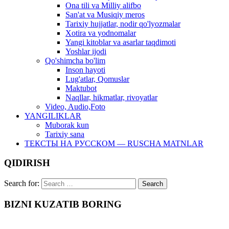
Ona tili va Milliy alifbo
San'at va Musiqiy meros
Tarixiy hujjatlar, nodir qo'lyozmalar
Xotira va yodnomalar
Yangi kitoblar va asarlar taqdimoti
Yoshlar ijodi
Qo'shimcha bo'lim
Inson hayoti
Lug'atlar, Qomuslar
Maktubot
Naqllar, hikmatlar, rivoyatlar
Video, Audio,Foto
YANGILIKLAR
Muborak kun
Tarixiy sana
ТЕКСТЫ НА РУССКОМ — RUSCHA MATNLAR
QIDIRISH
Search for:
BIZNI KUZATIB BORING