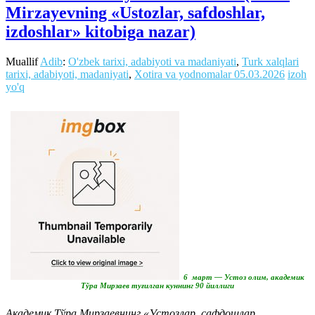
Mirzayevning «Ustozlar, safdoshlar,
izdoshlar» kitobiga nazar)
Muallif
Adib
:
O'zbek tarixi, adabiyoti va madaniyati
,
Turk xalqlari
tarixi, adabiyoti, madaniyati
,
Xotira va yodnomalar
05.03.2026
izoh
yo'q
6 март — Устоз олим, академик
Тўра Мирзаев туғилган куннинг 90 йиллиги
Академик Тўра Мирзаевнинг «Устозлар, сафдошлар,