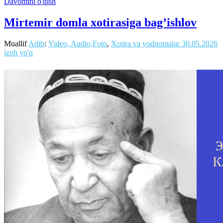
Davomini o'qish
Mirtemir domla xotirasiga bag’ishlov
Muallif
Adib
:
Video, Audio,Foto
,
Xotira va yodnomalar
30.05.2026
izoh yo'q