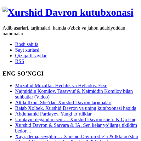
Adib asarlari, tarjimalari, hamda o'zbek va jahon adabiyotidan
namunalar
Bosh sahifa
Sayt xaritasi
Qiziqarli saytlar
RSS
ENG SO’NGGI
Mirzohid Muzaffar. Hechlik va Hellados. Esse
Najmiddin Komilov. Tasavvuf & Najmiddin Komilov bilan
suhbatlar (Video)
Attila Ilxan. She’rlar. Xurshid Davron tarjimalari
Rajab Xolbek. Xurshid Davron va uning kutubxonasi haqida
Abduhamid Pardayev. Yangi to’rtliklar
Unutayin degandim seni… Xurshid Davron she’ri & Qo’shiq
Xurshid Davron & Sarvara & IA. Sen kelar yo’llarga tikildim
bedor…
Xayr, dema, sevgilim… Xurshid Davron she’ri & Ikki qo’shiq