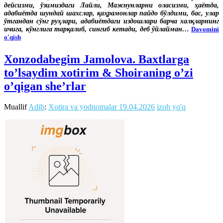
дейсизми, ўзимиздаги Лайли, Мажнунларни оласизми, ҳаётда,
адабиётда шундай шахслар, қаҳрамонлар пайдо бўлдими, бас, улар
ўтгандан сўнг руҳлари, адабиётдаги издошлари барча халқларнинг
ичига, кўнглига тарқалиб, сингиб кетади, деб ўйлайман…
Davomini
o'qish
Xonzodabegim Jamolova. Baxtlarga
to’lsaydim xotirim & Shoiraning o’zi
o’qigan she’rlar
Muallif
Adib
:
Xotira va yodnomalar
19.04.2026
izoh yo'q