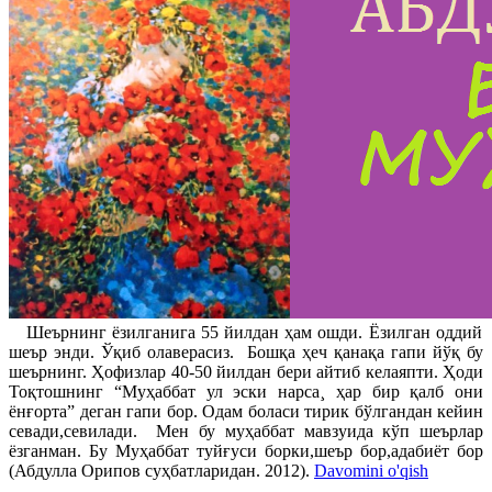
Шеърнинг ëзилганига 55 йилдан ҳам ошди. Ëзилган оддий
шеър энди. Ўқиб олаверасиз. Бошқа ҳеч қанақа гапи йўқ бу
шеърнинг. Ҳофизлар 40-50 йилдан бери айтиб келаяпти. Ҳоди
Тоқтошнинг “Муҳаббат ул эски нарса¸ ҳар бир қалб они
ëнғорта” деган гапи бор. Одам боласи тирик бўлгандан кейин
севади,севилади. Мен бу муҳаббат мавзуида кўп шеърлар
ëзганман. Бу Муҳаббат туйғуси борки,шеър бор,адабиёт бор
(Абдулла Орипов суҳбатларидан. 2012).
Davomini o'qish