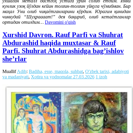
ўхшаган металл дастгоҳ устига ўрин солиб ётдим. Икки
кунлик узоқ йўлдан кейин толғин-толғин уйқуга чўмибман. Бир
маҳал Уни олиб чиқаётганларини кўрдим. Юрагим қинидан
чиккудай “Шуҳраааат!” дея бақириб, олиб кетаётганлар
ортидан отилдим…
Davomini o'qish
Xurshid Davron. Rauf Parfi va Shuhrat
Abdurashid haqida muxtasar & Rauf
Parfi. Shuhrat Abdurashidga bag’ishlov
she’rlar
Muallif
Adib
:
Badiha, esse, maqola, suhbat
,
O'zbek tarixi, adabiyoti
va madaniyati
,
Xotira va yodnomalar
27.03.2026
1 izoh