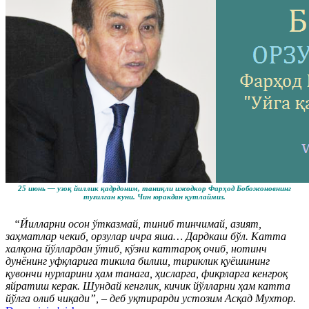
25 июнь — узоқ йиллик қадрдоним, таниқли ижодкор Фарҳод Бобожоновнинг
туғилган куни. Чин юракдан қутлаймиз.
“Йилларни осон ўтказмай, тиниб тинчимай, азият,
заҳматлар чекиб, орзулар ичра яша… Дардкаш бўл. Катта
халқона йўллардан ўтиб, кўзни каттароқ очиб, нотинч
дунёнинг уфқларига тикила билиш, тириклик қуёшининг
қувончи нурларини ҳам танага, ҳисларга, фикрларга кенгроқ
яйратиш керак. Шундай кенглик, кичик йўлларни ҳам катта
йўлга олиб чиқади”, – деб уқтирарди устозим Асқад Мухтор.