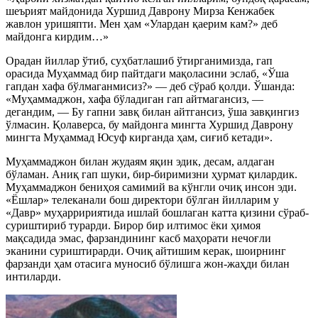
шеърият майдонида Хуршид Даврону Мирза Кенжабек
жавлон уришяпти. Мен ҳам «Улардан қаерим кам?» деб
майдонга кирдим…»
Орадан йиллар ўтиб, суҳбатлашиб ўтирганимизда, гап
орасида Муҳаммад бир пайтдаги мақоласини эслаб, «Ўша
гапдан хафа бўлмаганмисиз?» — деб сўраб қолди. Ўшанда:
«Муҳаммаджон, хафа бўладиган гап айтмагансиз, —
дегандим, — Бу гапни завқ билан айтгансиз, ўша завқингиз
ўлмасин. Қолаверса, бу майдонга мингта Хуршид Даврону
мингта Муҳаммад Юсуф кирганда ҳам, сиғиб кетади».
Муҳаммаджон билан жудаям яқин эдик, десам, алдаган
бўламан. Аниқ гап шуки, бир-биримизни ҳурмат қилардик.
Муҳаммаджон бениҳоя самимий ва кўнгли очиқ инсон эди.
«Ёшлар» телеканали бош директори бўлган йилларим у
«Давр» муҳарририятида ишлай бошлаган катта қизини сўраб-
суриштириб турарди. Бирор бир илтимос ёки ҳимоя
мақсадида эмас, фарзандининг касб маҳорати нечоғли
эканини суриштирарди. Очиқ айтишим керак, шоирнинг
фарзанди ҳам отасига муносиб бўлишга жон-жаҳди билан
интиларди.