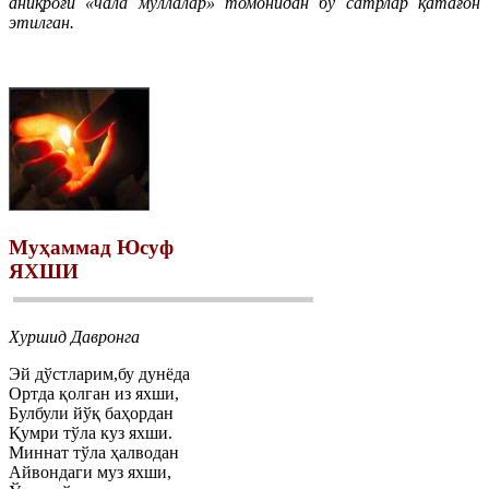
аниқроғи «чала муллалар» томонидан бу сатрлар қатағон
этилган.
Муҳаммад Юсуф
ЯХШИ
Хуршид Давронга
Эй дўстларим,бу дунёда
Ортда қолган из яхши,
Булбули йўқ баҳордан
Қумри тўла куз яхши.
Миннат тўла ҳалводан
Айвондаги муз яхши,