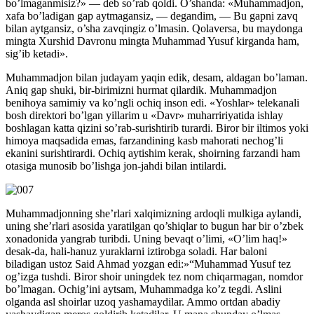
bo’lmaganmisiz?» — deb so’rab qoldi. O’shanda: «Muhammadjon,
xafa bo’ladigan gap aytmagansiz, — degandim, — Bu gapni zavq
bilan aytgansiz, o’sha zavqingiz o’lmasin. Qolaversa, bu maydonga
mingta Xurshid Davronu mingta Muhammad Yusuf kirganda ham,
sig’ib ketadi».
Muhammadjon bilan judayam yaqin edik, desam, aldagan bo’laman.
Aniq gap shuki, bir-birimizni hurmat qilardik. Muhammadjon
benihoya samimiy va ko’ngli ochiq inson edi. «Yoshlar» telekanali
bosh direktori bo’lgan yillarim u «Davr» muharririyatida ishlay
boshlagan katta qizini so’rab-surishtirib turardi. Biror bir iltimos yoki
himoya maqsadida emas, farzandining kasb mahorati nechog’li
ekanini surishtirardi. Ochiq aytishim kerak, shoirning farzandi ham
otasiga munosib bo’lishga jon-jahdi bilan intilardi.
Muhammadjonning she’rlari xalqimizning ardoqli mulkiga aylandi,
uning she’rlari asosida yaratilgan qo’shiqlar to bugun har bir o’zbek
xonadonida yangrab turibdi. Uning bevaqt o’limi, «O’lim haq!»
desak-da, hali-hanuz yuraklarni iztirobga soladi. Har baloni
biladigan ustoz Said Ahmad yozgan edi:»“Muhammad Yusuf tez
og’izga tushdi. Biror shoir uningdek tez nom chiqarmagan, nomdor
bo’lmagan. Ochig’ini aytsam, Muhammadga ko’z tegdi. Aslini
olganda asl shoirlar uzoq yashamaydilar. Ammo ortdan abadiy