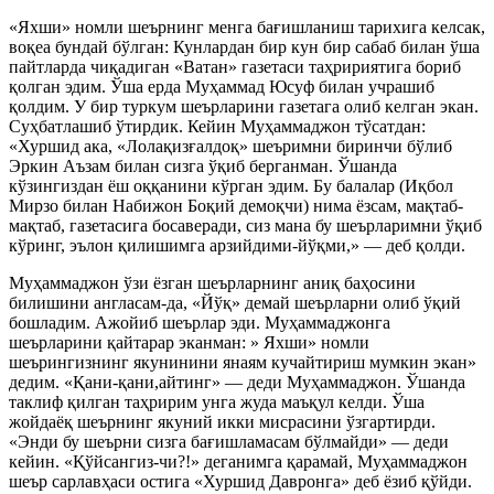
«Яхши» номли шеърнинг менга бағишланиш тарихига келсак,
воқеа бундай бўлган: Кунлардан бир кун бир сабаб билан ўша
пайтларда чиқадиган «Ватан» газетаси таҳририятига бориб
қолган эдим. Ўша ерда Муҳаммад Юсуф билан учрашиб
қолдим. У бир туркум шеърларини газетага олиб келган экан.
Суҳбатлашиб ўтирдик. Кейин Муҳаммаджон тўсатдан:
«Хуршид ака, «Лолақизғалдоқ» шеъримни биринчи бўлиб
Эркин Аъзам билан сизга ўқиб берганман. Ўшанда
кўзингиздан ёш оққанини кўрган эдим. Бу балалар (Иқбол
Мирзо билан Набижон Боқий демоқчи) нима ёзсам, мақтаб-
мақтаб, газетасига босаверади, сиз мана бу шеърларимни ўқиб
кўринг, эълон қилишимга арзийдими-йўқми,» — деб қолди.
Муҳаммаджон ўзи ёзган шеърларнинг аниқ баҳосини
билишини англасам-да, «Йўқ» демай шеърларни олиб ўқий
бошладим. Ажойиб шеърлар эди. Муҳаммаджонга
шеърларини қайтарар эканман: » Яхши» номли
шеърингизнинг якунинини янаям кучайтириш мумкин экан»
дедим. «Қани-қани,айтинг» — деди Муҳаммаджон. Ўшанда
таклиф қилган таҳририм унга жуда маъқул келди. Ўша
жойдаёқ шеърнинг якуний икки мисрасини ўзгартирди.
«Энди бу шеърни сизга бағишламасам бўлмайди» — деди
кейин. «Қўйсангиз-чи?!» деганимга қарамай, Муҳаммаджон
шеър сарлавҳаси остига «Хуршид Давронга» деб ёзиб қўйди.