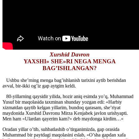
Xurshid Davron
YAXSHI» SHE»RI NEGA MENGA
BAG’ISHLANGAN?
Ushbu she’rning menga bag’ishlanish tarixini aytib berishdan
avval, bir-ikki og’iz gap aytgim keldi.
80-yillarning qaysidir yilida, hozir aniq esimda yo’q, Muhammad
Yusuf bir maqolasida taxminan shunday yozgan edi: «Harbiy
xizmatdan qaytib kelgan yillarim, bundoq qarasam, she’riyat
maydonida Xurshid Davronu Mirza Kenjabek javlon urishyapti.
Men ham «Ulardan qayerim kam?» deb maydonga kirdim…»
Oradan yillar o’tib, suhbatlashib o’tirganimizda, gap orasida
Muhammad bir paytdagi maqolasini eslab, «O’sha gapdan xafa