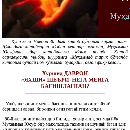
Куни-кеча Навоий-30 даги китоб дўконига кирган эдим.
Дўкондаги китобларни кўздан кечирар эканман, Муҳаммад
Юсуфнинг бир китобчасига кўзим тушди. Китоб
сарлавҳасини ўқибоқ, шууримга «Муҳаммад тирик бўлганда
китобига бундай ном қўймаган бўларди», деган фикр келди..
Хуршид ДАВРОН
«ЯХШИ» ШЕЪРИ НЕГА МЕНГА
БАҒИШЛАНГАН?
Ушбу шеърнинг менга бағишланиш тарихини айтиб
беришдан аввал, бир-икки оғиз гап айтгим келди.
80-йилларнинг қайсидир йилида, ҳозир аниқ эсимда йўқ,
Муҳаммад Юсуф бир мақоласида тахминан шундай ёзган эди:
«Ҳарбий хизматдан қайтиб келган йилларим, бундоқ қарасам,