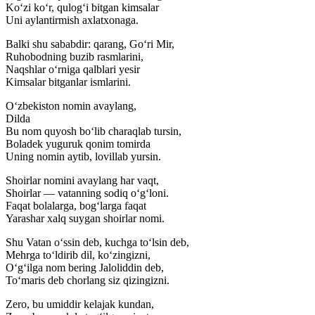
Ko‘zi ko‘r, qulog‘i bitgan kimsalar
Uni aylantirmish axlatxonaga.
Balki shu sababdir: qarang, Go‘ri Mir,
Ruhobodning buzib rasmlarini,
Naqshlar o‘rniga qalblari yesir
Kimsalar bitganlar ismlarini.
O‘zbekiston nomin avaylang,
Dilda
Bu nom quyosh bo‘lib charaqlab tursin,
Boladek yuguruk qonim tomirda
Uning nomin aytib, lovillab yursin.
Shoirlar nomini avaylang har vaqt,
Shoirlar — vatanning sodiq o‘g‘loni.
Faqat bolalarga, bog‘larga faqat
Yarashar xalq suygan shoirlar nomi.
Shu Vatan o‘ssin deb, kuchga to‘lsin deb,
Mehrga to‘ldirib dil, ko‘zingizni,
O‘g‘ilga nom bering Jaloliddin deb,
To‘maris deb chorlang siz qizingizni.
Zero, bu umiddir kelajak kundan,