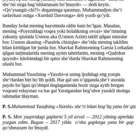
she’rni sizga bag’ishlamasam bo’lmaydi» — dedi keyin.
«Qo’ysangiz-chi?!» deganimga qaramay, Muhammadjon she’r
sarlavhasi ostiga «Xurshid Davronga» deb yozib qo’ydi.
Bunday holat mening hayotimda oldin ham bo’lgan. Masalan,
mening «Poyezddagi voqea yoki bolalikning ovozi» she’rimning
yakuniy qismida Usmon aka (Usmon Azim) taklif qilgan misralar
bor. Usmon akaning «Paralelь chiziqlar» she’rida mening taklifim
bilan kiritilgan bir jumla bor. Shavkat Rahmonning Garsia Lorkadan
qilgan tarjimalarida mening ayrim tahrirlarim, mening «Qadrdon
quyosh» kitobimdagi bir qator she’rlarda Shavkat Rahmonning
ulushi bor.
Muhammad Yusufning «Yaxshi»si uning ijodidagi eng yorqin
she’rlardan biri bo’lib qoldi. Har gal uni o’qiganda,she’r asosida
paydo bo’lgan qo’shiqni tinglaganimda hozir sizga aytib bergan
voqeani eslayman va har gal Yaratgandan beg’ubor yurakli shoirga
rahmatlar tilayman.
P.
S.
Muhammad
Yusufning
«Yaxshi»
she’ri
bilan
bog‘liq
yana
bir
qiz
P. S.
Men yuqoridagi gaplarni 5 yil avval — 2012 yilning aprelida
yozgan edim. Bugun – 2017 yilda o‘sha gaplarga yana bir gap
qo‘shmasam bo‘lmaydi.