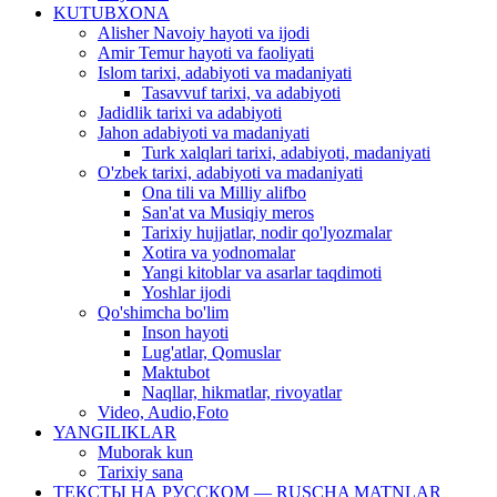
KUTUBXONA
Alisher Navoiy hayoti va ijodi
Amir Temur hayoti va faoliyati
Islom tarixi, adabiyoti va madaniyati
Tasavvuf tarixi, va adabiyoti
Jadidlik tarixi va adabiyoti
Jahon adabiyoti va madaniyati
Turk xalqlari tarixi, adabiyoti, madaniyati
O'zbek tarixi, adabiyoti va madaniyati
Ona tili va Milliy alifbo
San'at va Musiqiy meros
Tarixiy hujjatlar, nodir qo'lyozmalar
Xotira va yodnomalar
Yangi kitoblar va asarlar taqdimoti
Yoshlar ijodi
Qo'shimcha bo'lim
Inson hayoti
Lug'atlar, Qomuslar
Maktubot
Naqllar, hikmatlar, rivoyatlar
Video, Audio,Foto
YANGILIKLAR
Muborak kun
Tarixiy sana
ТЕКСТЫ НА РУССКОМ — RUSCHA MATNLAR