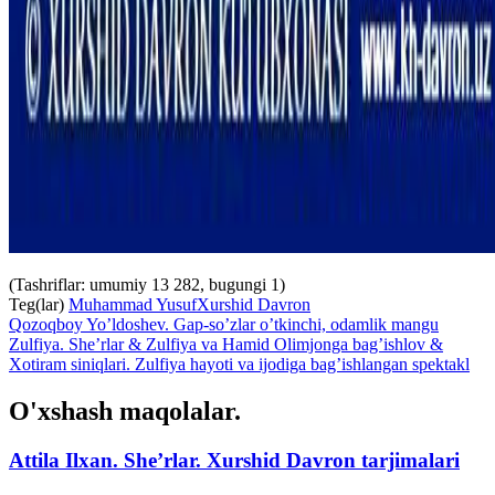
(Tashriflar: umumiy 13 282, bugungi 1)
Teg(lar)
Muhammad Yusuf
Xurshid Davron
Qozoqboy Yo’ldoshev. Gap-so’zlar o’tkinchi, odamlik mangu
Zulfiya. She’rlar & Zulfiya va Hamid Olimjonga bag’ishlov &
Xotiram siniqlari. Zulfiya hayoti va ijodiga bag’ishlangan spektakl
O'xshash maqolalar.
Attila Ilxan. She’rlar. Xurshid Davron tarjimalari