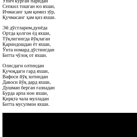
Ўпич кўрган паридан
Сепкил тошган юз яхши,
Ичмасанг ҳам қимиз зўр,
Қучмасанг ҳам қиз яхши.
Эй дўстларим,дунёда
Ортда қолгон ёд яхши,
Тўқлигингда йўқлаган
Қариндошдан ёт яхши,
Ўнта номард дўстингдан
Битта чўлоқ от яхши.
Олисдаги олтиндан
Қучоқдаги гард яхши,
Вафоси йўқ хотиндан
Давоси йўқ дард яхши,
Душман берган ғазнадан
Бурда арпа нон яхши,
Қирқта чала мулладан
Битта мусулмон яхши.