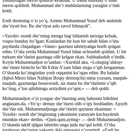
yashaydigan meros qoldirib ketadilar. U mana shunday o’lmas
meros qoldirdi. Muhammad she’r muhlislarining yuragini o’rtab
ketdi.
Endi shoirning o’zi yo’q. Ammo Muhammad Yusuf deb atalmish
she’riyati bor. Bu she’riyat aslo zavol bilmaydi”.
«Yaxshi» nomli she’rning menga bag’ishlanish tarixiga kelsak,
voqea bunday bo’lgan: Kunlardan bir kun bir sabab bilan o’sha
paytlarda chiqadigan «Vatan» gazetasi tahririyatiga borib qolgan
edim. O’sha yerda Muhammad Yusuf bilan uchrashib qoldim. U bir
turkum she’rlarini gazetaga olib kelgan ekan. Suhbatlashib o’tirdik.
Keyin Muhammadjon to’satdan: «Xurshid aka, «Lolaqizg’aldoq»
she’rimni birinchi bo’lib Erkin A’zam bilan sizga o’qib berganman.
O’shanda ko’zingizdan yosh oqqanini ko’rgan edim. Bu balalar
(Iqbol Mirzo bilan Nabijon Boqiy demoqchi) nima yozsam, maqtab-
maqtab, gazetasiga bosaveradi, siz mana bu she’rlarimni o’qib
ko’ring, e’lon qilishimga arziydimi-yo’qmi,» — deb qoldi.
Muhammadjon o’zi yozgan she’rlarning aniq bahosini bilishini
anglasam-da, «Yo’q» demay she’rlarni olib o’qiy boshladim. Ajoyib
she’rlar edi. Muhammadjonga she’rlarini qaytarar ekanman: »
Yaxshi» nomli she’ringizning yakuninini yanayam kuchaytirish
mumkin ekan» dedim. «Qani-qani,ayting» — dedi Muhammadjon.
O’shanda taklif qilgan tahririm unga juda ma’qul keldi. O’sha
joydayoq she’rning yakuniy ikki misrasini o’zgartirdi. «Endi bu