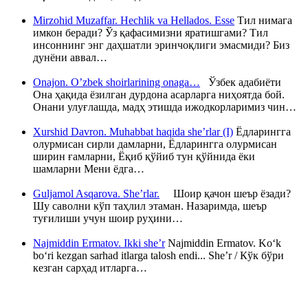
Mirzohid Muzaffar. Hechlik va Hellados. Esse
Тил нимага
имкон беради? Ўз қафасимизни яратишгами? Тил
инсоннинг энг даҳшатли эринчоқлиги эмасмиди? Биз
дунёни аввал…
Onajon. O’zbek shoirlarining onaga…
Ўзбек адабиёти
Она ҳақида ёзилган дурдона асарларга ниҳоятда бой.
Онани улуғлашда, мадҳ этишда ижодкорларимиз чин…
Xurshid Davron. Muhabbat haqida she’rlar (I)
Ёдларингга
олурмисан сирли дамларни, Ёдларингга олурмисан
ширин ғамларни, Ёқиб қўйиб тун қўйнида ёки
шамларни Мени ёдга…
Guljamol Asqarova. She’rlar.
Шоир қачон шеър ёзади?
Шу саволни кўп таҳлил этаман. Назаримда, шеър
туғилиши учун шоир руҳини…
Najmiddin Ermatov. Ikki she’r
Najmiddin Ermatov. Ko‘k
bo‘ri kezgan sarhad itlarga talosh endi... She’r / Кўк бўри
кезган сарҳад итларга…