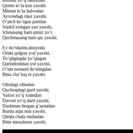
Bulbuli yo’q bahordan
Qumri to’la kuz yaxshi.
Minnat to’la halvodan
Ayvondagi muz yaxshi,
O’pich ko’rgan paridan
Sepkil toshgan yuz yaxshi,
Ichmasang ham qimiz zo’r,
Quchmasang ham qiz yaxshi.
Ey do’stlarim,dunyoda
Ortda qolgon yod yaxshi,
To’qligingda yo’qlagan
Qarindoshdan yot yaxshi,
O’nta nomard do’stingdan
Bitta cho’loq ot yaxshi.
Olisdagi oltindan
Quchoqdagi gard yaxshi,
Vafosi yo’q xotindan
Davosi yo’q dard yaxshi,
Dushman bergan g’aznadan
Burda arpa non yaxshi,
Qirqta chala mulladan
Bitta musulmon yaxshi.