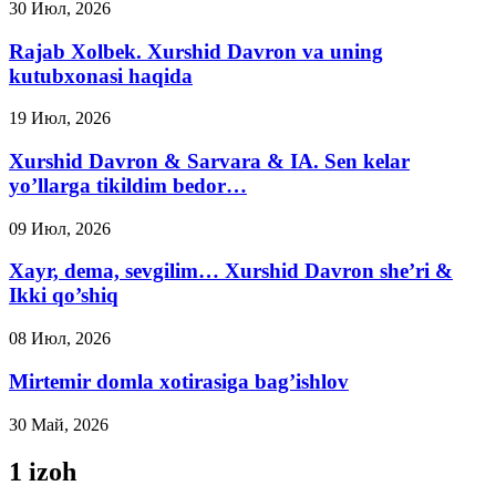
30 Июл, 2026
Rajab Xolbek. Xurshid Davron va uning
kutubxonasi haqida
19 Июл, 2026
Xurshid Davron & Sarvara & IA. Sen kelar
yo’llarga tikildim bedor…
09 Июл, 2026
Xayr, dema, sevgilim… Xurshid Davron she’ri &
Ikki qo’shiq
08 Июл, 2026
Mirtemir domla xotirasiga bag’ishlov
30 Май, 2026
1 izoh