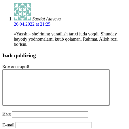
Saodat Atayeva
26.04.2022 at 21:25
«Yaxshi» she’rining yaratilish tarixi juda yoqdi. Shunday
hayotiy yodnomalarni kutib qolaman. Rahmat, Alloh rozi
bo‘lsin.
Izoh qoldiring
Комментарий
Имя
E-mail