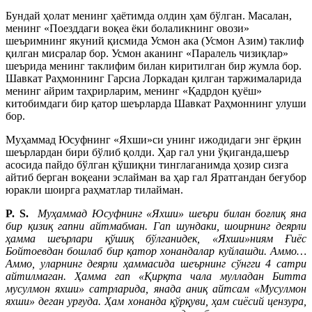
Бундай ҳолат менинг ҳаётимда олдин ҳам бўлган. Масалан,
менинг «Поезддаги воқеа ёки болаликнинг овози»
шеъримнинг якуний қисмида Усмон ака (Усмон Азим) таклиф
қилган мисралар бор. Усмон аканинг «Паралель чизиқлар»
шеърида менинг таклифим билан киритилган бир жумла бор.
Шавкат Раҳмоннинг Гарсиа Лоркадан қилган таржималарида
менинг айрим таҳрирларим, менинг «Қадрдон қуёш»
китобимдаги бир қатор шеърларда Шавкат Раҳмоннинг улуши
бор.
Муҳаммад Юсуфнинг «Яхши»си унинг ижодидаги энг ёрқин
шеърлардан бири бўлиб қолди. Ҳар гал уни ўқиганда,шеър
асосида пайдо бўлган қўшиқни тинглаганимда ҳозир сизга
айтиб берган воқеани эслайман ва ҳар гал Яратгандан беғубор
юракли шоирга раҳматлар тилайман.
P. S.
Муҳаммад Юсуфнинг «Яхши» шеъри билан боғлиқ яна
бир қизиқ гапни айтмабман. Гап шундаки, шоирнинг деярли
ҳамма шеърлари қўшиқ бўлганидек, «Яхши»ниям Ғиёс
Бойтоевдан бошлаб бир қатор хонандалар куйлашди. Аммо…
Аммо, уларнинг деярли ҳаммасида шеърнинг сўнгги 4 сатри
айтилмаган. Ҳамма гап «Қирқта чала мулладан Битта
мусулмон яхши» сатрларида, янада аниқ айтсам «Мусулмон
яхши» деган урғуда. Ҳам хонанда қўрқуви, ҳам сиёсий цензура,