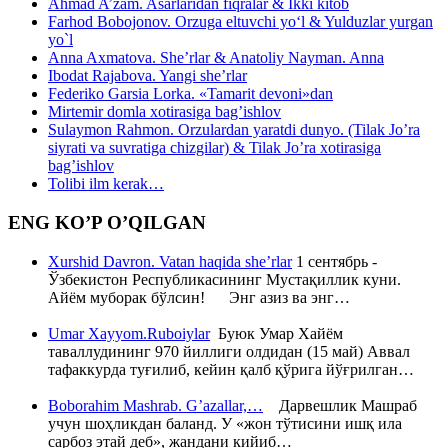
Ahmad A’zam. Asarlaridan fiqralar & Ikki kitob
Farhod Bobojonov. Orzuga eltuvchi yo‘l & Yulduzlar yurgan
yo`l
Anna Axmatova. She’rlar & Anatoliy Nayman. Anna
Ibodat Rajabova. Yangi she’rlar
Federiko Garsia Lorka. «Tamarit devoni»dan
Mirtemir domla xotirasiga bag’ishlov
Sulaymon Rahmon. Orzulardan yaratdi dunyo. (Tilak Jo’ra
siyrati va suvratiga chizgilar) & Tilak Jo’ra xotirasiga
bag’ishlov
Tolibi ilm kerak…
ENG KO’P O’QILGAN
Xurshid Davron. Vatan haqida she’rlar
1 сентябрь -
Ўзбекистон Республикасининг Мустақиллик куни.
Айём муборак бўлсин! Энг азиз ва энг…
Umar Xayyom.Ruboiylar
Буюк Умар Хайём
таваллудининг 970 йиллиги олдидан (15 май) Аввал
тафаккурда туғилиб, кейин қалб қўрига йўғрилган…
Boborahim Mashrab. G’azallar,…
Дарвешлик Машраб
учун шоҳликдан баланд. У «жон тўтисини ишқ ила
сарбоз этай деб», жандани кийиб…