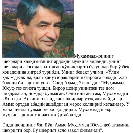
Муҳаммаджоннинг
шеърлари халқимизнинг ардоқли мулкига айланди, унинг
шеърлари асосида яратилган қўшиқлар то бугун ҳар бир ўзбек
хонадонида янграб турибди. Унинг бевақт ўлими, «Ўлим
ҳақ!» десак-да, ҳали-ҳануз юракларни изтиробга солади. Ҳар
балони биладиган устоз Саид Аҳмад ёзган эди:»“Муҳаммад
Юсуф тез оғизга тушди. Бирор шоир унингдек тез ном
чиқармаган, номдор бўлмаган. Очиғини айтсам, Муҳаммадга
кўз тегди. Аслини олганда асл шоирлар узоқ яшамайдилар.
Аммо ортдан абадий яшайдиган мерос қолдириб кетадилар. У
мана шундай ўлмас мерос қолдирди. Муҳаммад шеър
муҳлисларининг юрагини ўртаб кетди.
Энди шоирнинг ўзи йўқ. Аммо Муҳаммад Юсуф деб аталмиш
шеърияти бор. Бу шеърият асло завол билмайди”.