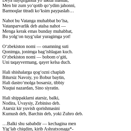
Deya hayqirganda yo‘lakda mastlar,
Men bir zum yo‘qotib qo‘ydim jahonni,
Barmoqlar titradi ko‘ksim paypaslab…
Nahot bu Vatanga muhabbat bo‘lsa,
Vatanparvarlik deb atalsa nahot —
Menga kerak emas bunday muhabbat,
Bu yolg‘on tuyg‘ular yuragimga yot!
O‘zbekiston nomi — onamning suti
Qonimga, jonimga bag‘ishlagan kuch.
O‘zbekiston nomi — bobom o‘giti,
Uni taqayvermang, qayer kelsa duch.
Hali shishalarga qog‘ozni chaplab
Bitursiz Navoiy, yo Bobur baytin,
Hali dastro‘molga bosarsiz, tibbiy
Nuqtai nazardan, Sino siyratin.
Hali shippaklarni atarsiz, balki,
Nodira, Uvaysiy, Zebiniso deb.
Atarsiz kir yuvish qorishmasini
Kumush deb, Barchin deb, yoki Zuhro deb.
…Balki shu sababdir — kechagina men
Yig‘lab chiqdim, kirib Ashratxonaga*-