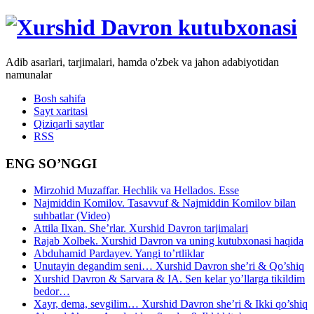
Adib asarlari, tarjimalari, hamda o'zbek va jahon adabiyotidan
namunalar
Bosh sahifa
Sayt xaritasi
Qiziqarli saytlar
RSS
ENG SO’NGGI
Mirzohid Muzaffar. Hechlik va Hellados. Esse
Najmiddin Komilov. Tasavvuf & Najmiddin Komilov bilan
suhbatlar (Video)
Attila Ilxan. She’rlar. Xurshid Davron tarjimalari
Rajab Xolbek. Xurshid Davron va uning kutubxonasi haqida
Abduhamid Pardayev. Yangi to’rtliklar
Unutayin degandim seni… Xurshid Davron she’ri & Qo’shiq
Xurshid Davron & Sarvara & IA. Sen kelar yo’llarga tikildim
bedor…
Xayr, dema, sevgilim… Xurshid Davron she’ri & Ikki qo’shiq