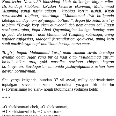
Kuni-kecha Navoiy-30 binosidagi kitob do‘koniga kirgan edim.
Do‘kondagi kitoblarni ko‘zdan kechirar ekanman, Muhammad
Yusufning yangi nashr etilgan kitobiga ko‘zim tushdi. Kitob
sarlavhasini o‘qiboq, shuurimga “Muhammad tirik bo‘lganda
kitobiga bunday nom qo‘ymagan bo‘lardi”, degan fikr keldi. She’riy
to‘plam “Bevafo ko‘p ekan dunyoda” deb nomlangan edi. Faqat
savdogarlargina, faqat Ahad Qayumlargina kitobga bunday nom
qo‘yadi. Bu bema’ni nom Muhammad Yusufning xotirasiga, uning
vafodor rafiqasiga, sadoqatli farzandlariga, qolaversa, uning ko‘p
sonli muxlislariga nopisandlikdan boshqa narsa emas.
To‘g‘ri, bugun Muhammad Yusuf nomi salkam savdo brendiga
aylanib qoldi. Agar yana bir oz vaqt o‘tib “Muhammad Yusuf”
brendi bilan aroq yoki musallas savdoga chiqsa, hayron
bo‘lmayman. Savdogarlar zamonida yashayotganimiz uchun ham
hayron bo‘lmayman.
Shu yerga kelganda, bundan 37 yil avval, milliy qadriyatlarimiz
toptalgan sovetlar tuzumi zamonida yozgan bir she’rim
(«To’marisning ko’zlari» nomli ktobimdan) yodimga keldi:
* * *
«O‘zbekiston»ni chek, «O‘zbekiston»ni,
«O‘zbekiston»ni ich, «O‘zbekiston»ni, —