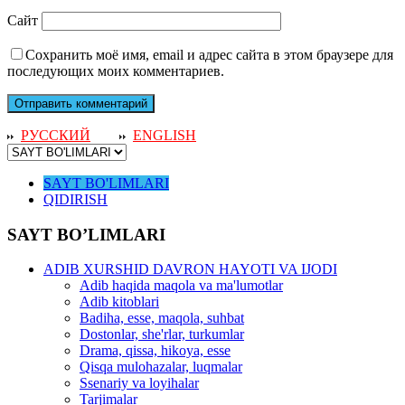
Сайт
Сохранить моё имя, email и адрес сайта в этом браузере для
последующих моих комментариев.
РУССКИЙ
ENGLISH
SAYT BO'LIMLARI
QIDIRISH
SAYT BO’LIMLARI
ADIB XURSHID DAVRON HAYOTI VA IJODI
Adib haqida maqola va ma'lumotlar
Adib kitoblari
Badiha, esse, maqola, suhbat
Dostonlar, she'rlar, turkumlar
Drama, qissa, hikoya, esse
Qisqa mulohazalar, luqmalar
Ssenariy va loyihalar
Tarjimalar