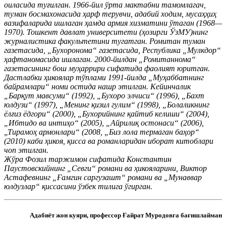
оиласида туғилган. 1966-йил ўрта мактабни тамомлагач,
туман босмахонасида ҳарф терувчи, адабий ходим, мусаҳҳиҳ
вазифаларида ишлаган ҳамда армия хизматини ўтаган (1968—
1970).
Тошкент давлат университети (ҳозирги ЎзМУ)нинг
журналистика факультетини тугатган. Ромитан туман
газетасида, „Бухоронома“ газетасида, Республика „Мулкдор“
ҳафтаномасида ишлаган. 2000-йилдан „Ромитаннома“
газетасининг бош муҳаррири сифатида фаолият юритган.
Дастлабки ҳикоялар тўплами 1991-йилда „Муҳаббатнинг
байрамлари“ номи остида нашр этилган. Кейинчалик
„Барқут мавсуми“ (1992), „Бухоро элчиси“ (1996), „Бахт
юлдузи“ (1997), „Менинг қизил гулим“ (1998), „Болаликнинг
ёлғиз ёдгори“ (2000), „Бухорийнинг қайтиб келиши“ (2004),
„Ибтидо ва интиҳо“ (2005), „Айрилиқ остонаси“ (2006),
„Тирамоҳ армонлари“ (2008, „Биз лола термаган баҳор“
(2010) каби ҳикоя, қисса ва романларидан иборат китоблари
чоп этилган.
Жўра Фозил таржимон сифатида Константин
Паустовскийнинг „Севги“ романи ва ҳикояларини, Виктор
Астафевнинг „Ғамгин саргузашт“ романи ва „Мунаввар
юлдузлар“ қиссасини ўзбек тилига ўгирган.
Адабиёт жон куяри, профессор Ғайрат Муродовга бағишлайман