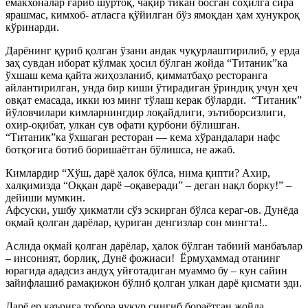
емакхоналар ғариб шўртоқ, чақир тикан босган соҳилга сира
ярашмас, кимхоб- атласга қўйилган бўз ямоқдан ҳам хунукроқ
кўринарди.
Дарёнинг қуриб қолган ўзани андак чуқурлаштирилиб, у ерда
заҳ сувдан иборат кўлмак ҳосил бўлган жойда “Титаник”ка
ўхшаш кема қайта жиҳозланиб, қимматбаҳо ресторанга
айлантирилган, унда бир киши ўтирадиган ўриндиқ учун ҳеч
овқат емасада, икки юз минг тўлаш керак бўларди.
“Титаник”
йўловчилари кимларнингдир лоқайдлиги, эътиборсизлиги,
охир-оқибат, улкан сув офати қурбони бўлишган.
“Титаник”ка ўхшаган ресторан — кема хўрандалари нафс
ботқоғига ботиб боришаётган бўлишса, не ажаб.
Кимлардир “Хўш, дарё ҳалок бўлса, нима қипти? Ахир,
халқимизда “Оққан дарё –оқаверади” – деган нақл борку!” –
дейиши мумкин.
Афсуски, ушбу ҳикматли сўз эскирган бўлса кераг-ов. Дунёда
оқмай қолган дарёлар, қу
риган денгизлар сон мингта!..
Аслида оқмай қолган дарёлар, ҳалок бўлган табиий манбаълар
– инсоният, борлиқ, Дунё фожиаси!
Ёрмуҳаммад отанинг
юрагида ададсиз андуҳ уйғотадиган муаммо бу – кун сайин
зайифлашиб рамақижон бўлиб қолган улкан дарё қисмати эди.
Дарё ер қаърига тобора чуқур сингиб бораётган жойда