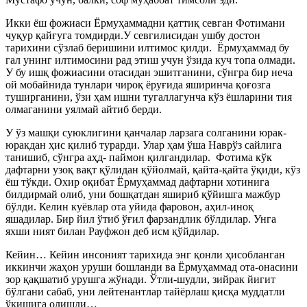
Икки ёш фожиаси Ёрмуҳаммадни қаттиқ севган Фотимани
чуқур қайғуга томдирди.У севгилисидан ушбу достон
тарихини сўзлаб беришини илтимос қилди. Ёрмуҳаммад бу
гал унинг илтимосини рад этиш учун ўзида куч топа олмади.
У бу ишқ фожиасини отасидан эшитганини, сўнгра бир неча
ой мобайнида тунлари чироқ ёруғида яширинча қоғозга
туширганини, ўзи ҳам ишни тугаллагунча кўз ёшларини тия
олмаганини уялмай айтиб берди.
У ўз машқи суюклигини қанчалар ларзага солганини юрак-
юракдан ҳис қилиб турарди. Улар ҳам ўша Наврўз сайлига
танишиб, сўнгра аҳд- паймон қилгандилар. Фотима кўк
дафтарни узоқ вақт қўлидан қўйолмай, қайта-қайта ўқиди, кўз
ёш тўкди. Охир оқибат Ёрмуҳаммад дафтарни хотинига
билдирмай олиб, уни бошқатдан яшириб қўйишга мажбур
бўлди. Келин куёвлар ота уйида фаровон, аҳил-иноқ
яшадилар. Бир йил ўтиб ўғил фарзандлик бўлдилар. Унга
яхши ният билан Рауфжон деб исм қўйдилар.
Кейин… Кейин инсоният тарихида энг қонли ҳисобланган
иккинчи жаҳон уруши бошланди ва Ёрмуҳаммад ота-онасини
зор қақшатиб урушга жўнади.
Ўтли-шудли, зийрак йигит
бўлгани сабаб, уни лейтенантлар тайёрлаш қисқа муддатли
ўқишига олишди…