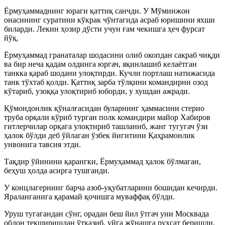
Ёрмуҳаммаднинг юраги қаттиқ санчди. У Мўминжон
онасининг суратини кўкрак чўнтагида асраб юришини яхши
биларди. Лекин ҳозир дўсти учун ғам чекишга ҳеч фурсат
йўқ.
Ёрмуҳаммад гранаталар шодасини олиб окопдан сакраб чиқди
ва бир неча қадам олдинга юргач, яқинлашиб келаётган
танкка қараб шодани улоқтирди. Кучли портлаш натижасида
танк тўхтаб қолди. Қаттиқ зарба тўлқини командирни озод
кўтариб, узоққа улоқтириб юборди, у хушдан ажради.
Қўмондонлик қўналғасидан буларнинг ҳаммасини стерио
труба орқали кўриб турган полк командири майор Хабиров
гитлерчилар орқага улоқтириб ташланиб, жанг тугугач ўзи
ҳалок бўлди деб ўйлаган ўзбек йигитини Қаҳрамонлик
унвонига тавсия этди.
Тақдир ўйинини қарангки, Ёрмуҳаммад ҳалок бўлмаган,
беҳуш ҳолда асирга тушганди.
У концлагернинг барча азоб-уқубатларини бошидан кечирди.
Яраланганига қарамай қочишга муваффақ бўлди.
Уруш тугагандан сўнг, орадан беш йил ўтгач уни Москвада
обдон текширишдан ўтказиб, уйга жўнашга рухсат беришди.