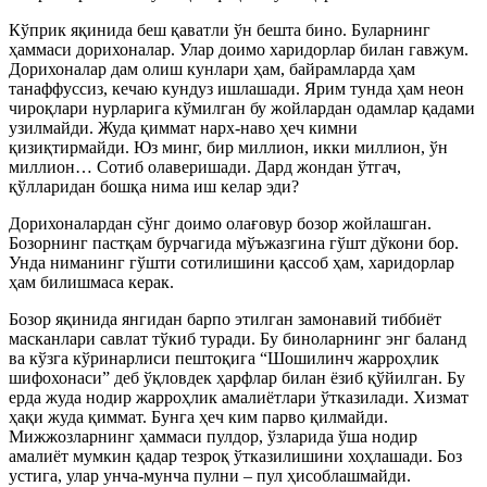
Кўприк яқинида беш қаватли ўн бешта бино. Буларнинг
ҳаммаси дорихоналар. Улар доимо харидорлар билан гавжум.
Дорихоналар дам олиш кунлари ҳам, байрамларда ҳам
танаффуссиз, кечаю кундуз ишлашади. Ярим тунда ҳам неон
чироқлари нурларига кўмилган бу жойлардан одамлар қадами
узилмайди. Жуда қиммат нарх-наво ҳеч кимни
қизиқтирмайди. Юз минг, бир миллион, икки миллион, ўн
миллион… Сотиб олаверишади. Дард жондан ўтгач,
қўлларидан бошқа нима иш келар эди?
Дорихоналардан сўнг доимо олағовур бозор жойлашган.
Бозорнинг пастқам бурчагида мўъжазгина гўшт дўкони бор.
Унда ниманинг гўшти сотилишини қассоб ҳам, харидорлар
ҳам билишмаса керак.
Бозор яқинида янгидан барпо этилган замонавий тиббиёт
масканлари савлат тўкиб туради. Бу биноларнинг энг баланд
ва кўзга кўринарлиси пештоқига “Шошилинч жарроҳлик
шифохонаси” деб ўқловдек ҳарфлар билан ёзиб қўйилган. Бу
ерда жуда нодир жарроҳлик амалиётлари ўтказилади. Хизмат
ҳақи жуда қиммат. Бунга ҳеч ким парво қилмайди.
Мижжозларнинг ҳаммаси пулдор, ўзларида ўша нодир
амалиёт мумкин қадар тезроқ ўтказилишини хоҳлашади. Боз
устига, улар унча-мунча пулни – пул ҳисоблашмайди.