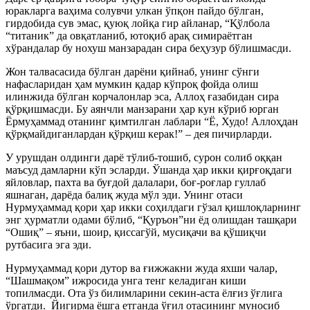
юракларга ваҳима солувчи улкан ўпқон пайдо бўлган,
гирдобида сув эмас, қуюқ лойқа гир айланар, “Қўлбола
“титаник” да овқатланиб, ютоқиб арақ симираётган
хўрандалар бу нохуш манзарадан сира беҳузур бўлишмасди.
Жон талвасасида бўлган дарёни қийнаб, унинг сўнги
нафасларидан ҳам мумкин қадар кўпроқ фойда олиш
илинжида бўлган корчалонлар эса, Аллоҳ ғазабидан сира
қўрқишмасди. Бу аянчли манзарани ҳар кун кўриб юрган
Ёрмуҳаммад отанинг қимтилган лаблари “Ё, Худо! Аллоҳдан
қўрқмайдиганлардан қўрқиш керак!” – дея пичирларди.
У урушдан олдинги дарё тўлиб-тошиб, сурон солиб оққан
маъсуд дамларни кўп эсларди. Ўшанда ҳар икки қирғоқдаги
яйловлар, пахта ва буғдой далалари, боғ-роғлар гуллаб
яшнаган, дарёда балиқ жуда мўл эди. Унинг отаси
Нурмуҳаммад қори ҳар икки соҳилдаги гўзал қишлоқларнинг
энг ҳурматли одами бўлиб, “Қуръон”ни ёд олишдан ташқари
“Ошиқ” – яъни, шоир, қиссагўй, мусиқачи ва қўшиқчи
рутбасига эга эди.
Нурмуҳаммад қори дутор ва ғижжакни жуда яхши чалар,
“Шашмақом” ижросида унга тенг келадиган киши
топилмасди.
Ота ўз билимларини секин-аста ёлғиз ўғлига
ўргатди. Йигирма ёшга етганда ўғил отасининг муносиб