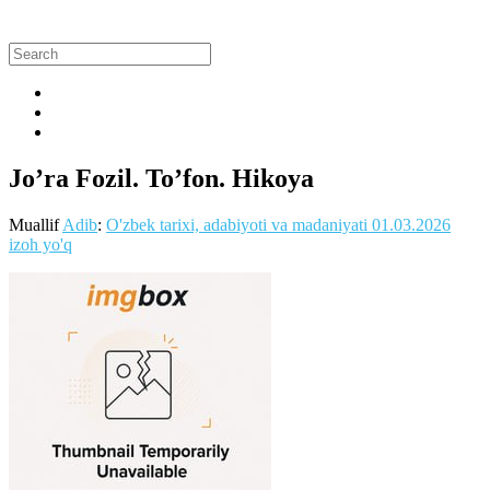
Jo’ra Fozil. To’fon. Hikoya
Muallif
Adib
:
O'zbek tarixi, adabiyoti va madaniyati
01.03.2026
izoh yo'q