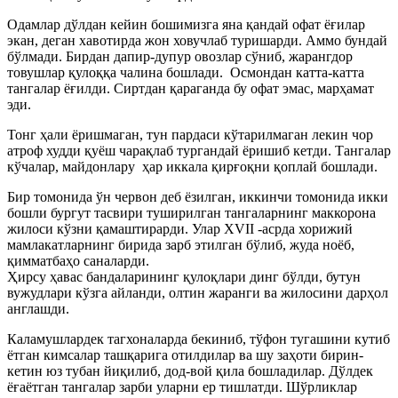
Одамлар дўлдан кейин бошимизга яна қандай офат ёғилар
экан, деган хавотирда жон ховучлаб туришарди. Аммо бундай
бўлмади. Бирдан дапир-дупур овозлар сўниб, жарангдор
товушлар қулоққа чалина бошлади. Осмондан катта-катта
тангалар ёғилди. Сиртдан қараганда бу офат эмас, марҳамат
эди.
Тонг ҳали ёришмаган, тун пардаси кўтарилмаган лекин чор
атроф худди қуёш чарақлаб тургандай ёришиб кетди. Тангалар
кўчалар, майдонлару ҳар иккала қирғоқни қоплай бошлади.
Бир томонида ўн червон деб ёзилган, иккинчи томонида икки
бошли бургут тасвири туширилган тангаларнинг маккорона
жилоси кўзни қамаштирарди. Улар ХVII -асрда хорижий
мамлакатларнинг бирида зарб этилган бўлиб, жуда ноёб,
қимматбаҳо саналарди.
Ҳирсу ҳавас бандаларининг қулоқлари динг бўлди, бутун
вужудлари кўзга айланди, олтин жаранги ва жилосини дарҳол
англашди.
Каламушлардек тагхоналарда бекиниб, тўфон тугашини кутиб
ётган кимсалар ташқарига отилдилар ва шу заҳоти бирин-
кетин юз тубан йиқилиб, дод-вой қила бошладилар. Дўлдек
ёғаётган тангалар зарби уларни ер тишлатди. Шўрликлар