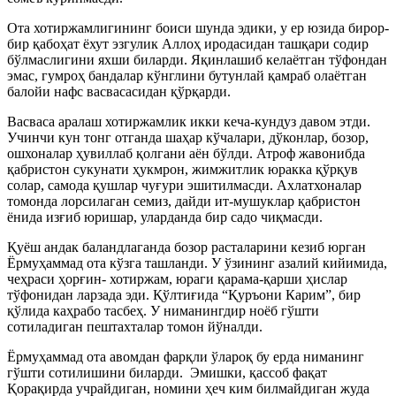
Ота хотиржамлигининг боиси шунда эдики, у ер юзида бирор-
бир қабоҳат ёхут эзгулик Аллоҳ иродасидан ташқари содир
бўлмаслигини яхши биларди. Яқинлашиб келаётган тўфондан
эмас, гумроҳ бандалар кўнглини бутунлай қамраб олаётган
балойи нафс васвасасидан қўрқарди.
Васваса аралаш хотиржамлик икки кеча-кундуз давом этди.
Учинчи кун тонг отганда шаҳар кўчалари, дўконлар, бозор,
ошхоналар ҳувиллаб қолгани аён бўлди. Атроф жавонибда
қабристон сукунати ҳукмрон, жимжитлик юракка қўрқув
солар, самода қушлар чуғури эшитилмасди.
Ахлатхоналар
томонда лорсилаган семиз, дайди ит-мушуклар қабристон
ёнида изғиб юришар, уларданда бир садо чиқмасди.
Қуёш андак баландлаганда бозор расталарини кезиб юрган
Ёрмуҳаммад ота кўзга ташланди. У ўзининг азалий кийимида,
чеҳраси ҳорғин- хотиржам, юраги қарама-қарши ҳислар
тўфонидан ларзада эди. Қўлтиғида “Қуръони Карим”, бир
қўлида каҳрабо тасбеҳ. У ниманингдир ноёб гўшти
сотиладиган пештахталар томон йўналди.
Ёрмуҳаммад ота авомдан фарқли ўлароқ бу ерда ниманинг
гўшти сотилишини биларди. Эмишки, қассоб фақат
Қорақирда учрайдиган, номини ҳеч ким билмайдиган жуда