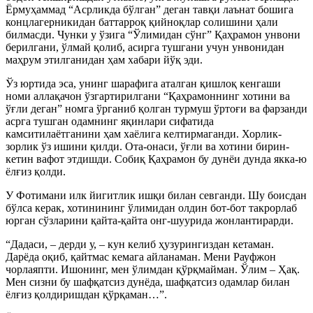
Ёрмуҳаммад “Асрликда бўлган” деган тавқи лаънат бошига
концлагерникидан баттарроқ қийноқлар солишини ҳали
билмасди. Чунки у ўзига “Ўлимидан сўнг” Қаҳрамон унвони
берилгани, ўлмай қолиб, асирга тушгани учун унвонидан
маҳрум этилганидан ҳам хабари йўқ эди.
Ўз юртида эса, унинг шарафига аталган қишлоқ кенгаши
номи аллақачон ўзгартирилгани “Қаҳрамоннинг хотини ва
ўғли деган” номга ўрганиб қолган турмуш ўртоғи ва фарзанди
асрга тушган одамнинг яқинлари сифатида
камситилаётганини ҳам хаёлига келтирмаганди. Хорлик-
зорлик ўз ишини қилди. Ота-онаси, ўғли ва хотини бирин-
кетин вафот этдишди. Собиқ Қаҳрамон бу дунёи дунда якка-ю
ёлғиз қолди.
У Фотимани илк йигитлик ишқи билан севганди. Шу боисдан
бўлса керак, хотинининг ўлимидан олдин бот-бот такрорлаб
юрган сўзларини қайта-қайта онг-шуурида жонлантирарди.
“Дадаси, – дерди у, – кун келиб ҳузурингиздан кетаман.
Дарёда оқиб, қайтмас кемага айланаман. Мени Рауфжон
чорлаяпти. Ишонинг, мен ўлимдан қўрқмайман. Ўлим – Ҳақ.
Мен сизни бу шафқатсиз дунёда, шафқатсиз одамлар билан
ёлғиз қолдиришдан қўрқаман…”.