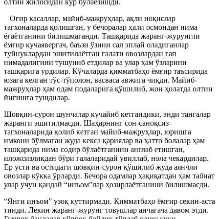
олтин жилосидан кўр бўлаёзишди.
Оғир касаллар, майиб-мажруҳлар, ақли ноқислар
тагхоналарда қолишган, у бечоралар ҳали осмондан нима
ёғаётганини билишмаганди. Ташқарида жаранг-журунгли
ёмғир кучаявергач, баъзи ўзини сал эплай оладиганлар
туйнуклардан эшитилаётган ғалати овозлардан гап
нимадалигини тушуниб етдилар ва улар ҳам ўзларини
ташқарига урдилар. Кўчаларда қимматбаҳо ёмғир таъсирида
юзага келган тўс-тўполон, васваса авжига чиқди. Майиб-
мажруҳлар ҳам одам подаларига қўшилиб, жон ҳолатда олтин
йиғишга тушдилар.
Шовқин-сурон шунчалар кучайиб кетгандики, энди тангалар
жаранги эшитилмасди.
Шаҳарнинг сон-саноқсиз
тагхоналарида қолиб кетган майиб-мажруҳлар, юришга
имкони бўлмаган жуда кекса қариялар ва ҳатто болалар ҳам
ташқарида нима содир бўлаётганини англаб етишган,
иложсизликдан бўри галаларидай увиллаб, нола чекардилар.
Ер усти ва остидаги шовқин-сурон қўшилиб жуда аянчли
овозлар кўкка ўрларди. Бечора одамлар ҳақиқатдан ҳам табиат
улар учун қандай “инъом”лар ҳозирлаётганини билишмасди.
“Янги инъом” узоқ куттирмади. Қимматбаҳо ёмғир секин-аста
тинди. Лекин жаранг-журунг товушлар анчагача давом этди.
Гумроҳ бандалар кўпроқ бойлик тўплаб олиш учун