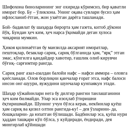
Шифохона биноларининг энг охирида кўримсиз, бир қаватли
иморат бор. Бу – ўликхона. Унинг оқава сувлари бусиз ҳам
ифлосланиб ётган, жон узаётган дарёга ташланади.
Бой- бадавлат бу шаҳарда бирорта ҳам газета, китоб дўкони
йўқ. Бундан ҳеч ким, ҳеч нарса ўқимайди деган хулоса
чиқариш мумкин.
Ҳикоя қилинаётган бу манзилда аксарият иморатлар,
пештоқлар, безаклар сариқ, сариқ бўлганида ҳам, “ярқ” этган
эмас, кўнгилга қандайдир хавотир, ғашлик олиб кирувчи
бўғиқ- сарғимтир рангда.
Сариқ ранг азал-азалдан балойи нафс – нафси аммора – оловга
қиёсланади. Олов борлиқни қанчалар ғорат этса, нафс балоси
инсон онг-шуури, вужудини шунчалар кунпаякун этади.
Шаҳар хўжайинлари нега бу дилгир рангни танлашганини
ҳеч ким билмайди. Улар эса изоҳлаб ўтиришни
ёқтиришмайди.
Шунинг учун бўлса керак, некбинлар қуёш
ҳам сариқ ва қизил олтин рангида-ку! – дея ўзларини- да,
бошқаларни- да юпатган бўлишади. Бадбинлар эса, қуёш нури
ҳаддан ташқари кўп бўлса, у куйдиради, ёндиради, дея
минғирлаб қўйишади