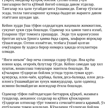
тангаларни битта қўймай йиғиб олишда давом этдилар.
Тангалар эса ҳали тугайдиганга ўхшамасди. Ёмғир тўхтаган
эсада, тилла тангаларнинг қулоққа ёқадиган жаранги давом
этаётгани шундан эди.
Кейин худди ўша тўфон олдидагидек ваҳимали жимжитлик,
сукунат ҳукм сура бошлади. Одамлар эса ҳамон танга излаб,
ўзларини тўрт томонга уришарди. Энди тун қоронғусини
ёритган шуъла ўрнига ҳамма ёққа сариқ, заъфарон япроқлар
тўшалганди. Олтин излаётган, телбага ўхшаб қолган
очкўзларни бу ҳодиса бирор нимарса ҳақида огоҳлантира
олмади.
“Янги инъом” бир неча сонияда содир бўлди. Яна қуёш
юзини қора, оғироёқ булутлар тўсди. Кейин самодан ҳар хил
хуштак, вишиллаш товушлари эшитила бошлади. Ва
кўчаларни тўлдирган бойлик устида турли-туман қурт-
қумурсқа, илон-чаён, қурбақа, балиқ деса-балиққа, илон деса-
илонга ўхшамайдиган хунук мавжудодлар, ҳали одамзод
исмини билмайдиган жонзодлар ёғила бошлади.
Одамлар тўфон пайтидагидан баттарроқ қўрқиб, жазавага
тушдилар, аюханнос солдилар ва қўйин қўнжларини
тўлдирган олтинлар тўрт томонга сочилаётганига қарамай, ўз
ертўлалари томон қочдилар. Кўчаларни тўлдирган бойлик