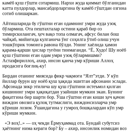
камёб қуш гўшти сотармиш. Нархи жуда қиммат бўлганидан
катта пулдорлар, мансабдорларгина бу камёб гўштдан озгина
сотиб олишаркан.
Айтишларида бу гўштни еган одамнинг умри жуда узоқ
бўлармиш. Ота пештахталар остини қараб бир оз
тимирскилангач, ҳеч вақо топа олмагач, афсус билан бош
чайқаб, мийиғида кулганича ўнг соҳилга ўтиб олиш учун
тошкўприк томонга равона бўлди. Унинг хаёлида ҳамон
қарама-қарши ҳислар туғёни тинмаганди. “Ё, Худо! Шу ноёб
қуш гўштини еган одам умри узоқ бўлармишми?
Астахфириллоҳ, ахир, инсон қанча умр кўриши Аллоҳ
иродасига боғлиқ-ку!
Бирдан отанинг миясида фикр чақмоғи “Ялт”этди. У кўп
йиллар бурун шу ноёб қуш ҳақида эшитган афсонани эслади.
Афсонада зикр этилича шу қуш гўштини истеъмол қилган
кишининг умри ҳақиқатдан узайиши мумкин экан. Бунинг
фақатгина бир шарти бор. Ўша гўштни еган киши ҳеч қачон
виждон овозига қулоқ тутмаслиги, виждонсизларча умр
кўриши лозим. Ўшандагина у гумроҳ бошқалардан кўп умр
кўриши мумкин.
«Э воҳ!..» — оҳ чекди Ёрмуҳаммад ота. Бундай субутсиз
ҳаётнинг нима кераги бор? Бу – ахир, инсонлик номидан воз