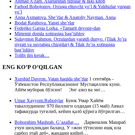
Ahmad A’zam. Asarlaridan fiqralar & Ikki kitob
Farhod Bobojonov. Orzuga eltuvchi yo‘l & Yulduzlar yurgan
yo`l
Anna Axmatova. She’rlar & Anatoliy Nayman. Anna
Ibodat Rajabova. Yangi she’rlar
Federiko Garsia Lorka. «Tamarit devoni»dan
Mirtemir domla xotirasiga bag’ishlov
Sulaymon Rahmon. Orzulardan yaratdi dunyo. (Tilak Jo’ra
siyrati va suvratiga chizgilar) & Tilak Jo’ra xotirasiga
bag’ishlov
Tolibi ilm kerak…
ENG KO’P O’QILGAN
Xurshid Davron. Vatan haqida she’rlar
1 сентябрь -
Ўзбекистон Республикасининг Мустақиллик куни.
Айём муборак бўлсин! Энг азиз ва энг…
Umar Xayyom.Ruboiylar
Буюк Умар Хайём
таваллудининг 970 йиллиги олдидан (15 май) Аввал
тафаккурда туғилиб, кейин қалб қўрига йўғрилган…
Boborahim Mashrab. G’azallar,…
Дарвешлик Машраб
учун шоҳликдан баланд. У «жон тўтисини ишқ ила
сарбоз этай деб», жандани кийиб…