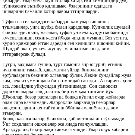
қиларди. Улар унча- мунча хавф-хатар, ёки кимнингдир дўқ-
пўписасига эътибор қилишмас, ўзларининг одатдаги
ишларини бамайли хотир давом эттири
шарди.
Тўфон ва сел ҳақидаги хабардан ҳам улар ташвишга
тушмадилар, унга шубҳа билан қарадилар. Кўпчилик шундай
фикрда эди: яъни, масалан, тўфон уч кеча-кундуз мобайнида
кучсизланиши, секин-аста йўққа чиқиш мумкин. Боз устига,
қуриб-қовжираб ётган дарёдан сел келишига ишониш қийин.
Шундай экан, уч кеча-кундуз маишатимизни давом
эттираверсак бўлади.
Тўғри, ваҳимага тушиб, тўрт томонга зир югуриб, егилик-
ичкиликни ғамлаб, ҳашаматли уйлар, биноларнинг
ертўлаларига бекиниб олганлар бўлди. Лекин бундайлар жуда
кам, чексиз уммондаги бир томчидай гап эди. Аксарият аҳоли
эса, лоқайдлик уйқусидан уйғонишмади. Сон саноқсиз
дорихоналарда савдо-сотиқ бир зум ҳам тингани йўқ.
Дўконлар, бозор расталари ва бошқа кўнгил очар жойларда
одам сира камаймади. Жарроҳлик марказида беморлар
ошқозонларини кенгайтириш бўйича амалиётлар давом
этаверди.
Бошқа касалхоналар, ўликхона, қабристонда иш тўхтамади.
Ўнг соҳилдаги ошхоналар эса янада гавжумлашди.
Арақхўрлик, бақир-чақир авжига чиқди. Улар совуқ хабарни
эшитмаганга ўхшашарди.