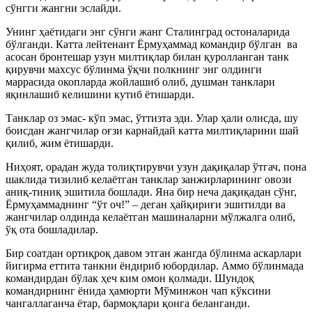
сўнгги жангни эслайди.
Унинг ҳаётидаги энг сўнги жанг Сталинград остоналарида
бўлганди. Катта лейтенант Ёрмуҳаммад командир бўлган ва
асосан бронтешар узун милтиқлар билан қуролланган танк
қирувчи махсус бўлинма ўқчи полкнинг энг олдинги
маррасида окопларда жойлашиб олиб, душман танклари
яқинлашиб келишини кутиб ётишарди.
Танклар оз эмас- кўп эмас, ўттизта эди. Улар ҳали олисда, шу
боисдан жангчилар оғзи карнайдай катта милтиқларини шай
қилиб, жим ётишарди.
Ниҳоят, орадан жуда толиқтирувчи узун дақиқалар ўтгач, пона
шаклида тизилиб келаётган танклар занжирларининг овози
аниқ-тиниқ эшитила бошлади. Яна бир неча дақиқадан сўнг,
Ёрмуҳаммаднинг “ўт оч!” – деган ҳайқириғи эшитилди ва
жангчилар олдинда келаётган машиналарни мўлжалга олиб,
ўқ ота бошладилар.
Бир соатдан ортиқроқ давом этган жангда бўлинма аскарлари
йигирма еттита танкни ёндириб юбордилар. Аммо бўлинмада
командирдан бўлак ҳеч ким омон қолмади. Шундоқ
командирнинг ёнида ҳамюрти Мўминжон чап кўксини
чангаллаганча ётар, бармоқлари қонга беланганди.