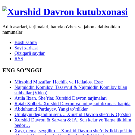
Adib asarlari, tarjimalari, hamda o'zbek va jahon adabiyotidan
namunalar
Bosh sahifa
Sayt xaritasi
Qiziqarli saytlar
RSS
ENG SO’NGGI
Mirzohid Muzaffar. Hechlik va Hellados. Esse
Najmiddin Komilov. Tasavvuf & Najmiddin Komilov bilan
suhbatlar (Video)
Attila Ilxan. She’rlar. Xurshid Davron tarjimalari
Rajab Xolbek. Xurshid Davron va uning kutubxonasi haqida
Abduhamid Pardayev. Yangi to’rtliklar
Unutayin degandim seni… Xurshid Davron she’ri & Qo’shiq
Xurshid Davron & Sarvara & IA. Sen kelar yo’llarga tikildim
bedor…
Xayr, dema, sevgilim… Xurshid Davron she’ri & Ikki qo’shiq