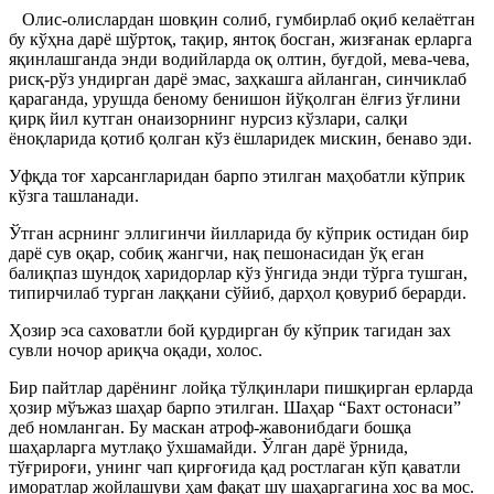
Олис-олислардан шовқин солиб, гумбирлаб оқиб келаётган
бу кўҳна дарё шўртоқ, тақир, янтоқ босган, жизғанак ерларга
яқинлашганда энди водийларда оқ олтин, буғдой, мева-чева,
рисқ-рўз ундирган дарё эмас, заҳкашга айланган, синчиклаб
қараганда, урушда беному бенишон йўқолган ёлғиз ўғлини
қирқ йил кутган онаизорнинг нурсиз кўзлари, салқи
ёноқларида қотиб қолган кўз ёшларидек мискин, бенаво эди.
Уфқда тоғ харсангларидан барпо этилган маҳобатли кўприк
кўзга ташланади.
Ўтган асрнинг эллигинчи йилларида бу кўприк остидан бир
дарё сув оқар, собиқ жангчи, нақ пешонасидан ўқ еган
балиқпаз шундоқ харидорлар кўз ўнгида энди тўрга тушган,
типирчилаб турган лаққани сўйиб, дарҳол қовуриб берарди.
Ҳозир эса саховатли бой қурдирган бу кўприк тагидан зах
сувли ночор ариқча оқади, холос.
Бир пайтлар дарёнинг лойқа тўлқинлари пишқирган ерларда
ҳозир мўъжаз шаҳар барпо этилган. Шаҳар “Бахт остонаси”
деб номланган. Бу маскан атроф-жавонибдаги бошқа
шаҳарларга мутлақо ўхшамайди. Ўлган дарё ўрнида,
тўғрироғи, унинг чап қирғоғида қад ростлаган кўп қаватли
иморатлар жойлашуви ҳам фақат шу шаҳаргагина хос ва мос.