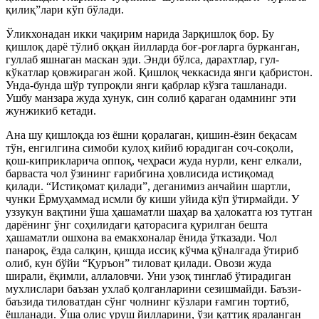
қилиқ”лари кўп бўлади.
Ўликхонадан икки чақирим нарида Зарқишлоқ бор. Бу
қишлоқ дарё тўлиб оққан йилларда боғ-роғларга бурканган,
гуллаб яшнаган маскан эди. Энди бўлса, дарахтлар, гул-
кўкатлар қовжираган жой. Қишлоқ чеккасида янги қабристон.
Унда-бунда шўр тупроқли янги қабрлар кўзга ташланади.
Ушбу манзара жуда хунук, син солиб қараган одамнинг эти
жунжикиб кетади.
Ана шу қишлоқда юз ёшни қоралаган, қишин-ёзин беқасам
тўн, енгилгина симоби кулоҳ кийиб юрадиган соч-соқоли,
қош-киприкларича оппоқ, чеҳраси жуда нурли, кенг елкали,
барваста чол ўзининг ғарибгина ҳовлисида истиқомад
қилади. “Истиқомат қилади”, деганимиз анчайин шартли,
чунки Ёрмуҳаммад исмли бу киши уйида кўп ўтирмайди. У
уззукун вақтини ўша ҳашаматли шаҳар ва ҳалокатга юз тутган
дарёнинг ўнг соҳилидаги қаторасига қурилган бешта
ҳашаматли ошхона ва емакхоналар ёнида ўтказади. Чол
панароқ, ёзда салқин, қишда иссиқ кўчма қўналғада ўтириб
олиб, кун бўйи “Қуръон” тиловат қилади. Овози жуда
ширали, ёқимли, аллаловчи. Уни узоқ тинглаб ўтирадиган
мухлислари баъзан ухлаб қолганларини сезишмайди. Баъзи-
баъзида тиловатдан сўнг чолнинг кўзлари ғамгин тортиб,
ёшланади. Ўша олис уруш йилларини, ўзи қаттиқ яраланган