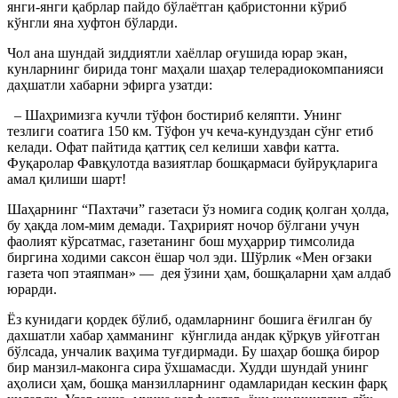
янги-янги қабрлар пайдо бўлаётган қабристонни кўриб
кўнгли яна хуфтон бўларди.
Чол ана шундай зиддиятли хаёллар оғушида юрар экан,
кунларнинг бирида тонг маҳали шаҳар телерадиокомпанияси
даҳшатли хабарни эфирга узатди:
– Шаҳримизга кучли тўфон бостириб келяпти. Унинг
тезлиги соатига 150 км. Тўфон уч кеча-кундуздан сўнг етиб
келади. Офат пайтида қаттиқ сел келиши хавфи катта.
Фуқаролар Фавқулотда вазиятлар бошқармаси буйруқларига
амал қилиши шарт!
Шаҳарнинг “Пахтачи” газетаси ўз номига содиқ қолган ҳолда,
бу ҳақда лом-мим демади. Таҳририят ночор бўлгани учун
фаолият кўрсатмас, газетанинг бош муҳаррир тимсолида
биргина ходими саксон ёшар чол эди. Шўрлик «Мен оғзаки
газета чоп этаяпман» — дея ўзини ҳам, бошқаларни ҳам алдаб
юрарди.
Ёз кунидаги қордек бўлиб, одамларнинг бошига ёғилган бу
дахшатли хабар ҳамманинг кўнглида андак қўрқув уйғотган
бўлсада, унчалик ваҳима туғдирмади. Бу шаҳар бошқа бирор
бир манзил-маконга сира ўхшамасди. Худди шундай унинг
аҳолиси ҳам, бошқа манзилларнинг одамларидан кескин фарқ