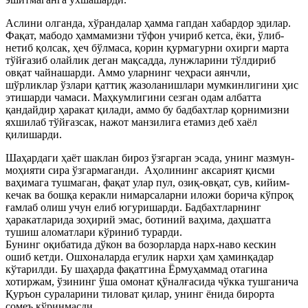
Аслини олганда, хўрандалар ҳамма гапдан хабардор эдилар.
Фақат, мабодо ҳаммамизни тўфон учириб кетса, ёки, ўлиб-
нетиб қолсак, ҳеч бўлмаса, қорин қурмагурни охирги марта
тўйғазиб олайлик деган мақсадда, лунжларини тўлдириб
овқат чайнашарди. Аммо уларнинг чеҳраси аянчли,
шўрликлар ўзлари қаттиқ жазоланишлари мумкинлигини ҳис
этишарди чамаси. Маҳкумлигини сезган одам албатта
қандайдир ҳаракат қилади, аммо бу бадбахтлар қорнимизни
яхшилаб тўйғазсак, нажот манзилига етамиз деб хаёл
қилишарди.
Шаҳардаги ҳаёт шаклан бироз ўзгарган эсада, унинг мазмун-
моҳияти сира ўзгармаганди. Аҳолининг аксарият қисми
ваҳимага тушмаган, фақат улар пул, озиқ-овқат, сув, кийим-
кечак ва бошқа керакли нимарсаларни иложи борича кўпроқ
ғамлаб олиш учун елиб югуришарди. Бадбахтларнинг
ҳаракатларида зоҳирий эмас, ботиний ваҳима, даҳшатга
тушиш аломатлари кўриниб турарди.
Бунинг оқибатида дўкон ва бозорларда нарх-наво кескин
ошиб кетди. Ошхоналарда егулик нархи ҳам ҳаминқадар
кўтарилди. Бу шаҳарда фақатгина Ёрмуҳаммад отагина
хотиржам, ўзининг ўша омонат қўналғасида чўкка тушганича
Қуръон сураларини тиловат қилар, унинг ёнида бирорта
сомеъ кўринмасди.