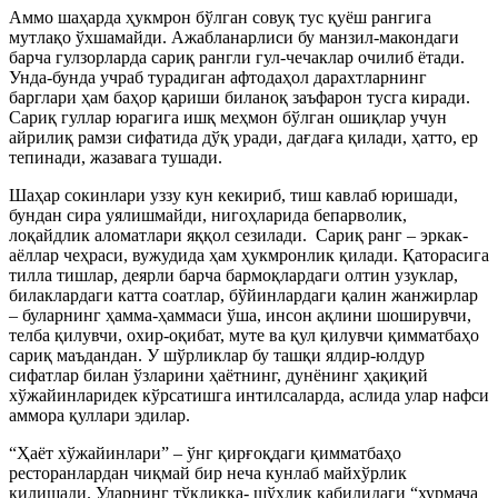
Аммо шаҳарда ҳукмрон бўлган совуқ тус қуёш рангига
мутлақо ўхшамайди.
Ажабланарлиси бу манзил-макондаги
барча гулзорларда сариқ рангли гул-чечаклар очилиб ётади.
Унда-бунда учраб турадиган афтодаҳол дарахтларнинг
барглари ҳам баҳор қариши биланоқ заъфарон тусга киради.
Сариқ гуллар юрагига ишқ меҳмон бўлган ошиқлар учун
айрилиқ рамзи сифатида дўқ уради, дағдаға қилади, ҳатто, ер
тепинади, жазавага тушади.
Шаҳар сокинлари уззу кун кекириб, тиш кавлаб юришади,
бундан сира уялишмайди, нигоҳларида бепарволик,
лоқайдлик аломатлари яққол сезилади.
Сариқ ранг – эркак-
аёллар чеҳраси, вужудида ҳам ҳукмронлик қилади. Қаторасига
тилла тишлар, деярли барча бармоқлардаги олтин узуклар,
билаклардаги катта соатлар, бўйинлардаги қалин жанжирлар
– буларнинг ҳамма-ҳаммаси ўша, инсон ақлини шоширувчи,
телба қилувчи, охир-оқибат, муте ва қул қилувчи қимматбаҳо
сариқ маъдандан. У шўрликлар бу ташқи ялдир-юлдур
сифатлар билан ўзларини ҳаётнинг, дунёнинг ҳақиқий
хўжайинларидек кўрсатишга интилсаларда, аслида улар нафси
аммора қуллари эдилар.
“Ҳаёт хўжайинлари” – ўнг қирғоқдаги қимматбаҳо
ресторанлардан чиқмай бир неча кунлаб майхўрлик
қилишади. Уларнинг тўқликка- шўхлик қабилидаги “хурмача