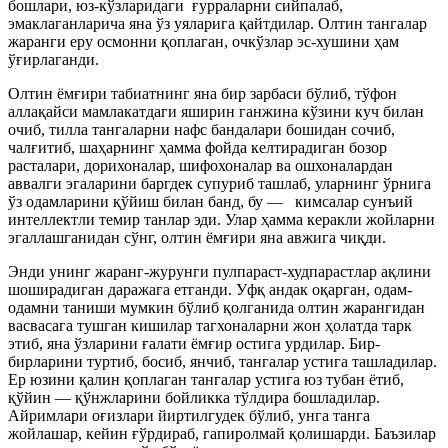
бошлари, юз-кўзларидаги ғурраларни сийпалаб,
эмаклаганларича яна ўз уяларига қайтдилар. Олтин тангалар
жаранги еру осмонни қоплаган, очкўзлар эс-хушини ҳам
ўғирлаганди.
Олтин ёмғири табиатнинг яна бир зарбаси бўлиб, тўфон
аллақайси мамлакатдаги яширин ганжина кўзини куч билан
очиб, тилла тангаларни нафс бандалари бошидан сочиб,
чалғитиб, шаҳарнинг ҳамма фойда келтирадиган бозор
расталари, дорихоналар, шифохоналар ва ошхоналардан
аввалги эгаларини баргдек супуриб ташлаб, уларнинг ўрнига
ўз одамларини қўйиш билан банд, бу — кимсалар сунъий
интеллектли темир танлар эди. Улар ҳамма керакли жойларни
эгаллашганидан сўнг, олтин ёмғири яна авжига чиқди.
Энди унинг жаранг-журунги пулпараст-худпарастлар ақлини
шоширадиган даражага етганди. Уфқ андак оқарган, одам-
одамни таниши мумкин бўлиб қолганида олтин жарангидан
васвасага тушган кишилар тагхоналарни жон ҳолатда тарк
этиб, яна ўзларини ғалати ёмғир остига урдилар. Бир-
бирларини туртиб, босиб, янчиб, тангалар устига ташладилар.
Ер юзини қалин қоплаган тангалар устига юз тубан ётиб,
қўйин — қўнжларини бойликка тўлдира бошладилар.
Айримлари оғизлари йиртилгудек бўлиб, унга танга
жойлашар, кейин ғўрдираб, гапиролмай қолишарди. Баъзилар