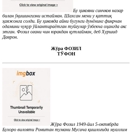
Бу ҳикояни синчков назар
билан ўқишингизни истайман. Шахсан мени у қаттиқ
ҳаяжонга солди. Бу ҳикояда айни бугунги дунёнинг фикрчан
одамини чуқур ўйлантираётган туйғулар ўзбекча оҳангда акс
этган. Фозил оғани чин юракдан қутлайман, деб Хуршид
Даврон.
Жўра ФОЗИЛ
ТЎФОН
Жўра Фозил 1949-йил 5-октябрда
Бухоро вилояти Ромитан тумани Мусича қишлоғида муаллим