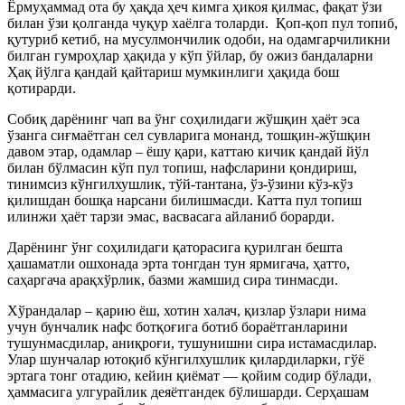
Ёрмуҳаммад ота бу ҳақда ҳеч кимга ҳикоя қилмас, фақат ўзи
билан ўзи қолганда чуқур хаёлга толарди. Қоп-қоп пул топиб,
қутуриб кетиб, на мусулмончилик одоби, на одамгарчиликни
билган гумроҳлар ҳақида у кўп ўйлар, бу ожиз бандаларни
Ҳақ йўлга қандай қайтариш мумкинлиги ҳақида бош
қотирарди.
Собиқ дарёнинг чап ва ўнг соҳилидаги жўшқин ҳаёт эса
ўзанга сиғмаётган сел сувларига монанд, тошқин-жўшқин
давом этар, одамлар – ёшу қари, каттаю кичик қандай йўл
билан бўлмасин кўп пул топиш, нафсларини қондириш,
тинимсиз кўнгилхушлик, тўй-тантана, ўз-ўзини кўз-кўз
қилишдан бошқа нарсани билишмасди. Катта пул топиш
илинжи ҳаёт тарзи эмас, васвасага айланиб борарди.
Дарёнинг ўнг соҳилидаги қаторасига қурилган бешта
ҳашаматли ошхонада эрта тонгдан тун ярмигача, ҳатто,
саҳаргача арақхўрлик, базми жамшид сира тинмасди.
Хўрандалар – қарию ёш, хотин халач, қизлар ўзлари нима
учун бунчалик нафс ботқоғига ботиб бораётганларини
тушунмасдилар, аниқроғи, тушунишни сира истамасдилар.
Улар шунчалар ютоқиб кўнгилхушлик қилардиларки, гўё
эртага тонг отадию, кейин қиёмат — қойим содир бўлади,
ҳаммасига улгурайлик деяётгандек бўлишарди. Серҳашам