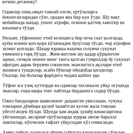
кечиш деганику!
Одамлар озиқ-овқат ғамлаб олгач, ертўлаларга
бекинганларидан сўнг, орадан яна бир кун ўтди. Шу вақт
мобайнида шаҳар, унинг атрофи, осмони қаттиқ хавотир ва
вахимага тўлди.
Ниҳоят, тўфоннинг етиб келишига бир неча соат қолганда,
қуёш юзини қоп-қора кўланкадек булутлар тўсди, чор атрофни
зулмат қоплади. Шаҳар юракка ваҳима солувчи сукунат
уммонига ғарқ бўлди. Жим-житлик шу қадар қўрқинчли
эдики, сичқон инини минг танга қилган гумроҳлар бу сукунат
офатдан дарак берувчи сокинлик эканлигига ақллари етиб
жазавага тушдилар, асаби бўшлар обидийда қилдилар.
Оналар, ёш болалар фарёдига чидаш қийин эди.
Тўфон эса узоқ куттирди ва одамлар тахликали уйқу оғушида
эканлар, ғира-шира тонг пайтида бирданига содир бўлди.
Ожиз бандаларни шамолнинг даҳшатли увиллаши, тунука
томларни дўмбира қилиб чалаётган кучли жала товуши
уйғотгандек бўлди. Шунда ҳам андак ҳушёр кишиларгина
уйғонишди, аксарият ертўлаларда хуррак овози баралла
эшитилар, кўпчилик ғафлат уйқусидан кўз очмаганди.
Аммо табиат ҳодисаси айрим субутсиз кишилардек сўзидан