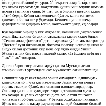
шогирдига айланиб улгурди. У шеър-ғазаллар битар, лекин
ҳеч кимга кўрсатмасди. Фақатгина қўшни қишлоқлик Фотима
исмли гўзал қизга ошиқ бўлгач, унга биргина шеърни ёддан
айтиб берди. Кейин қиз келинчак бўлгач, қанча илтимос
қилмасин бошқа шеър ўқимади. Келинчак унинг шеър
дафтарларини қидириб топиб, қайта-қайта ўқир, ёд оларди.
Кунларнинг бирида у кўк муқовали, қалингина дафтар топиб
олди. Дафтарнинг биринчи саҳифасида қизил қалам билан
“Севишганлар фожиаси” деган сарлавҳа қўйилган, пастроғида
“Достон” сўзи битилганди. Фотима юрагида чексиз ҳаяжон ва
андуҳ билан достонни бир неча бор ўқиб чиқди.Унинг
бўғзига аччиқ бир нарса тиқилиб келар, кўз ёшлари дафтарга
“чак”-“чак” томарди.
Достон Зарингису исмли зардўз қиз ва Мустафо деган
темирчи йигит ўртасидаги соф муҳаббатга бағишланганди.
Севишганлар ўз бахтларига эриша олмадилар. Қишлоқма-
қишлоқ изғиб, гўзал қиз изловчилар Зарингисуни амирга
тортиқ этмоқчи бўлиб, ота-онасини илондек аврадилар.
Онаизор қизининг ҳукмдорга тортиқ этилишини мутлақо
хохламади. Шўрлик серфарзанд ота эса, олтин тангалар
жилвасига тоб бера олмади. У бечора соҳибжамол қизидан
бўлак яна саккиз нафар фарзандини қандай боқишни билмай