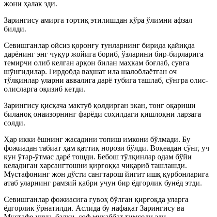
жони ҳалак эди.
Зарингису амирга тортиқ этилишдан кўра ўлимни афзал
билди.
Севишганлар ойсиз қоронғу тунларнинг бирида қайиқда
дарёнинг энг чуқур жойига бориб, ўзларини бир-бирларига
темирчи олиб келган арқон билан маҳкам боғлаб, сувга
шўнғидилар. Гирдобда ваҳшат ила шалоблаётган оч
тўлқинлар уларни аввалига дарё тубига ташлаб, сўнгра олис-
олисларга оқизиб кетди.
Зарингису қисқача мактуб қолдирган экан, тонг оқариши
биланоқ онаизорнинг фарёди соҳилдаги қишлоқни ларзага
солди.
Ҳар икки ёшнинг жасадини топиш имкони бўлмади. Бу
фожиадан табиат ҳам қаттиқ норози бўлди. Воқеадан сўнг, уч
кун ўтар-ўтмас дарё тошди. Бебош тўлқинлар одам бўйи
келадиган харсангтошни қирғоққа чиқариб ташлашди.
Мустафонинг жон дўсти сангтарош йигит ишқ қурбонларига
атаб уларнинг рамзий қабри учун бир ёдгорлик бунёд этди.
Севишганлар фожиасига гувоҳ бўлган қирғоқда уларга
ёдгорлик ўрнатилди. Аслида бу нафақат Зарингису ва
Мустафо учун, балки, соф муҳаббат тимсоли эди.