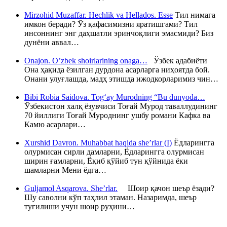
Mirzohid Muzaffar. Hechlik va Hellados. Esse
Тил нимага
имкон беради? Ўз қафасимизни яратишгами? Тил
инсоннинг энг даҳшатли эринчоқлиги эмасмиди? Биз
дунёни аввал…
Onajon. O’zbek shoirlarining onaga…
Ўзбек адабиёти
Она ҳақида ёзилган дурдона асарларга ниҳоятда бой.
Онани улуғлашда, мадҳ этишда ижодкорларимиз чин…
Bibi Robia Saidova. Tog‘ay Murodning “Bu dunyoda…
Ўзбекистон халқ ёзувчиси Тоғай Мурод таваллудининг
70 йиллиги Тоғай Муроднинг ушбу романи Кафка ва
Камю асарлари…
Xurshid Davron. Muhabbat haqida she’rlar (I)
Ёдларингга
олурмисан сирли дамларни, Ёдларингга олурмисан
ширин ғамларни, Ёқиб қўйиб тун қўйнида ёки
шамларни Мени ёдга…
Guljamol Asqarova. She’rlar.
Шоир қачон шеър ёзади?
Шу саволни кўп таҳлил этаман. Назаримда, шеър
туғилиши учун шоир руҳини…