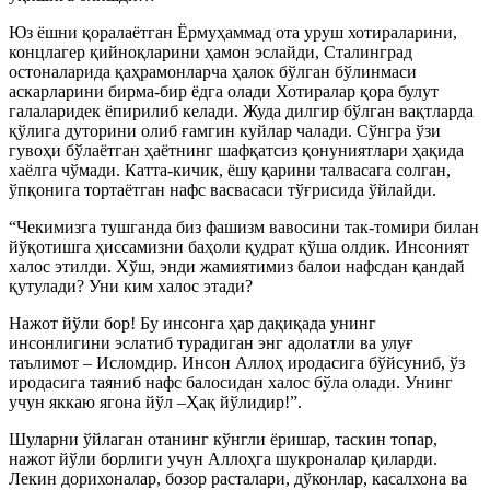
Юз ёшни қоралаётган Ёрмуҳаммад ота уруш хотираларини,
концлагер қийноқларини ҳамон эслайди, Сталинград
остоналарида қаҳрамонларча ҳалок бўлган бўлинмаси
аскарларини бирма-бир ёдга олади Хотиралар қора булут
галаларидек ёпирилиб келади. Жуда дилгир бўлган вақтларда
қўлига дуторини олиб ғамгин куйлар чалади.
Сўнгра ўзи
гувоҳи бўлаётган ҳаётнинг шафқатсиз қонуниятлари ҳақида
хаёлга чўмади.
Катта-кичик, ёшу қарини талвасага солган,
ўпқонига тортаётган нафс васвасаси тўғрисида ўйлайди.
“Чекимизга тушганда биз фашизм вавосини так-томири билан
йўқотишга ҳиссамизни баҳоли қудрат қўша олдик. Инсоният
халос этилди. Хўш, энди жамиятимиз балои нафсдан қандай
қутулади? Уни ким халос этади?
Нажот йўли бор! Бу инсонга ҳар дақиқада унинг
инсонлигини эслатиб турадиган энг адолатли ва улуғ
таълимот – Исломдир. Инсон Аллоҳ иродасига бўйсуниб, ўз
иродасига таяниб нафс балосидан халос бўла олади. Унинг
учун яккаю ягона йўл –Ҳақ йўлидир!”.
Шуларни ўйлаган отанинг кўнгли ёришар, таскин топар,
нажот йўли борлиги учун Аллоҳга шукроналар қиларди.
Лекин дорихоналар, бозор расталари, дўконлар, касалхона ва