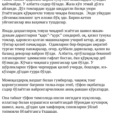
қайтмайди. У албатта содир бўлади. Жала кўп этмай дўлга
айланди. Дўл томлардан худди шиддатли йилқи уюри
ўтаётгандек қўрқинчли товуш чиқара бошлади. Энди уйқудан
уйғонмасликнинг ҳеч иложи йўқ эди. Бирин-кетин
уйғонганлар яна ваҳимага тушдилар.
Янада даҳшатлироқ товуш чиқариб эсаётган шамол яккам-
дуккам дарахтларни “қарс”-“қурс” синдириб, оқ, қизил тунука
томлар, қаровсиз қолган машиналарни учириб кетар, ағдар-
тўнтар қилиб пачақларди. Одамларни бир-биридан ажратиб
турган темир панжаралар, оғир, қуббали дарвозалар, қалин ва
баланд деворлар вайрон бўлди. Албатта, ертўлаларда бекиниб
олганларнинг ҳаммасини ғафлат босган, ёки қўрқоқлар деб
бўлмасди. Кўчага чиқишга уринганлар ҳам бўлди. У
шўрликларни тўфон чирпиррак қилиб учирди, бошлари, юз-
кўзлари дўлдан ғурра бўлди.
Момоқалдироқ ваҳшат билан гумбирлар, чақмоқ тонг
қоронғусининг бағрини тилка-пора этиб, тўфон оқибатида
содир бўлаётган вайронгарчиликни аниқ-равшан кўрсатарди.
Она табиат тўфон тимсолида инсон онгидаги нуқсонлар,
иллатлар билан курашгиси келаётгандай бўрондан кучлироқ
шамол, жала, дўлдан ҳам хавфлироқ синовларни ўйлаб
топмоқчи бўлаётганга ўхшарди.