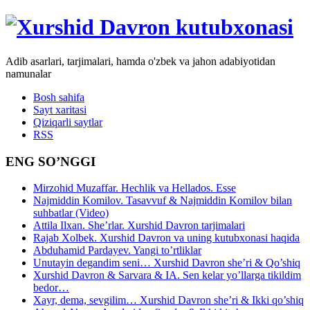
Adib asarlari, tarjimalari, hamda o'zbek va jahon adabiyotidan
namunalar
Bosh sahifa
Sayt xaritasi
Qiziqarli saytlar
RSS
ENG SO’NGGI
Mirzohid Muzaffar. Hechlik va Hellados. Esse
Najmiddin Komilov. Tasavvuf & Najmiddin Komilov bilan
suhbatlar (Video)
Attila Ilxan. She’rlar. Xurshid Davron tarjimalari
Rajab Xolbek. Xurshid Davron va uning kutubxonasi haqida
Abduhamid Pardayev. Yangi to’rtliklar
Unutayin degandim seni… Xurshid Davron she’ri & Qo’shiq
Xurshid Davron & Sarvara & IA. Sen kelar yo’llarga tikildim
bedor…
Xayr, dema, sevgilim… Xurshid Davron she’ri & Ikki qo’shiq