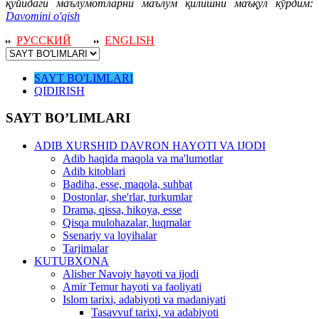
қуйидаги маълумотларни маълум қилишни маъқул кўрдим:
Davomini o'qish
РУССКИЙ
ENGLISH
SAYT BO'LIMLARI
QIDIRISH
SAYT BO’LIMLARI
ADIB XURSHID DAVRON HAYOTI VA IJODI
Adib haqida maqola va ma'lumotlar
Adib kitoblari
Badiha, esse, maqola, suhbat
Dostonlar, she'rlar, turkumlar
Drama, qissa, hikoya, esse
Qisqa mulohazalar, luqmalar
Ssenariy va loyihalar
Tarjimalar
KUTUBXONA
Alisher Navoiy hayoti va ijodi
Amir Temur hayoti va faoliyati
Islom tarixi, adabiyoti va madaniyati
Tasavvuf tarixi, va adabiyoti