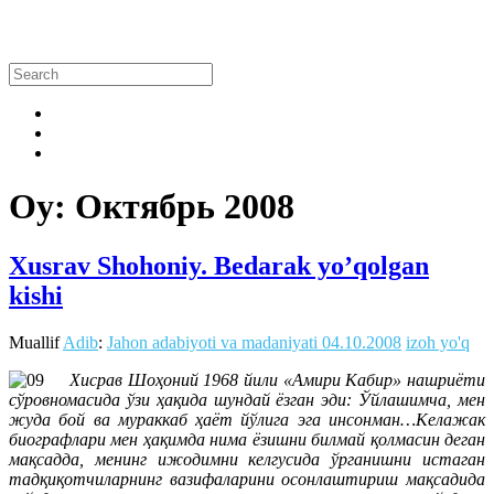
Oy:
Октябрь 2008
Xusrav Shohoniy. Bedarak yo’qolgan
kishi
Muallif
Adib
:
Jahon adabiyoti va madaniyati
04.10.2008
izoh yo'q
Хисрав Шоҳоний 1968 йили «Амири Кабир» нашриёти
сўровномасида ўзи ҳақида шундай ёзган эди: Ўйлашимча, мен
жуда бой ва мураккаб ҳаёт йўлига эга инсонман…Келажак
биографлари мен ҳақимда нима ёзишни билмай қолмасин деган
мақсадда, менинг ижодимни келгусида ўрганишни истаган
тадқиқотчиларнинг вазифаларини осонлаштириш мақсадида