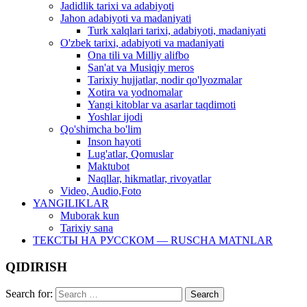
Jadidlik tarixi va adabiyoti
Jahon adabiyoti va madaniyati
Turk xalqlari tarixi, adabiyoti, madaniyati
O'zbek tarixi, adabiyoti va madaniyati
Ona tili va Milliy alifbo
San'at va Musiqiy meros
Tarixiy hujjatlar, nodir qo'lyozmalar
Xotira va yodnomalar
Yangi kitoblar va asarlar taqdimoti
Yoshlar ijodi
Qo'shimcha bo'lim
Inson hayoti
Lug'atlar, Qomuslar
Maktubot
Naqllar, hikmatlar, rivoyatlar
Video, Audio,Foto
YANGILIKLAR
Muborak kun
Tarixiy sana
ТЕКСТЫ НА РУССКОМ — RUSCHA MATNLAR
QIDIRISH
Search for: