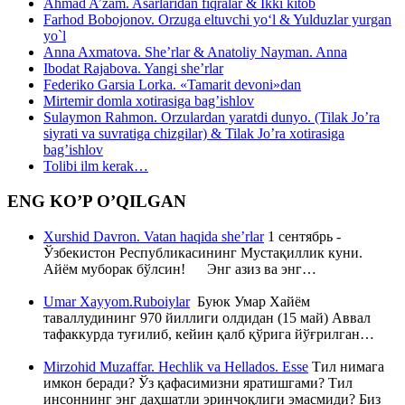
Ahmad A’zam. Asarlaridan fiqralar & Ikki kitob
Farhod Bobojonov. Orzuga eltuvchi yo‘l & Yulduzlar yurgan
yo`l
Anna Axmatova. She’rlar & Anatoliy Nayman. Anna
Ibodat Rajabova. Yangi she’rlar
Federiko Garsia Lorka. «Tamarit devoni»dan
Mirtemir domla xotirasiga bag’ishlov
Sulaymon Rahmon. Orzulardan yaratdi dunyo. (Tilak Jo’ra
siyrati va suvratiga chizgilar) & Tilak Jo’ra xotirasiga
bag’ishlov
Tolibi ilm kerak…
ENG KO’P O’QILGAN
Xurshid Davron. Vatan haqida she’rlar
1 сентябрь -
Ўзбекистон Республикасининг Мустақиллик куни.
Айём муборак бўлсин! Энг азиз ва энг…
Umar Xayyom.Ruboiylar
Буюк Умар Хайём
таваллудининг 970 йиллиги олдидан (15 май) Аввал
тафаккурда туғилиб, кейин қалб қўрига йўғрилган…
Mirzohid Muzaffar. Hechlik va Hellados. Esse
Тил нимага
имкон беради? Ўз қафасимизни яратишгами? Тил
инсоннинг энг даҳшатли эринчоқлиги эмасмиди? Биз