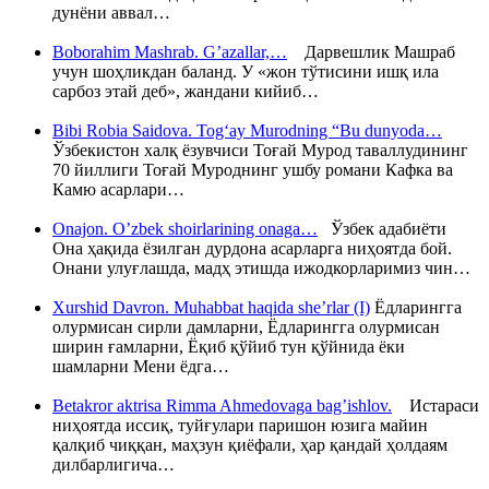
дунёни аввал…
Boborahim Mashrab. G’azallar,…
Дарвешлик Машраб
учун шоҳликдан баланд. У «жон тўтисини ишқ ила
сарбоз этай деб», жандани кийиб…
Bibi Robia Saidova. Tog‘ay Murodning “Bu dunyoda…
Ўзбекистон халқ ёзувчиси Тоғай Мурод таваллудининг
70 йиллиги Тоғай Муроднинг ушбу романи Кафка ва
Камю асарлари…
Onajon. O’zbek shoirlarining onaga…
Ўзбек адабиёти
Она ҳақида ёзилган дурдона асарларга ниҳоятда бой.
Онани улуғлашда, мадҳ этишда ижодкорларимиз чин…
Xurshid Davron. Muhabbat haqida she’rlar (I)
Ёдларингга
олурмисан сирли дамларни, Ёдларингга олурмисан
ширин ғамларни, Ёқиб қўйиб тун қўйнида ёки
шамларни Мени ёдга…
Betakror aktrisa Rimma Ahmedovaga bag’ishlov.
Истараси
ниҳоятда иссиқ, туйғулари паришон юзига майин
қалқиб чиққан, маҳзун қиёфали, ҳар қандай ҳолдаям
дилбарлигича…