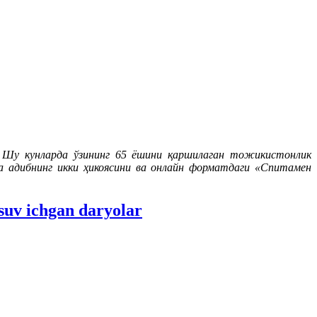
Шу кунларда ўзининг 65 ёшини қаршилаган тожикистонлик
га адибнинг икки ҳикоясини ва онлайн форматдаги «Спитамен
uv ichgan daryolar