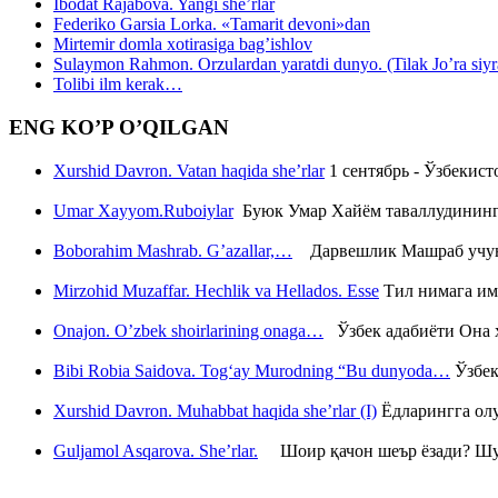
Ibodat Rajabova. Yangi she’rlar
Federiko Garsia Lorka. «Tamarit devoni»dan
Mirtemir domla xotirasiga bag’ishlov
Sulaymon Rahmon. Orzulardan yaratdi dunyo. (Tilak Jo’ra siyrati
Tolibi ilm kerak…
ENG KO’P O’QILGAN
Xurshid Davron. Vatan haqida she’rlar
1 сентябрь - Ўзбекис
Umar Xayyom.Ruboiylar
Буюк Умар Хайём таваллудининг 
Boborahim Mashrab. G’azallar,…
Дарвешлик Машраб учун ш
Mirzohid Muzaffar. Hechlik va Hellados. Esse
Тил нимага им
Onajon. O’zbek shoirlarining onaga…
Ўзбек адабиёти Она ҳ
Bibi Robia Saidova. Tog‘ay Murodning “Bu dunyoda…
Ўзбек
Xurshid Davron. Muhabbat haqida she’rlar (I)
Ёдларингга ол
Guljamol Asqarova. She’rlar.
Шоир қачон шеър ёзади? Шу с