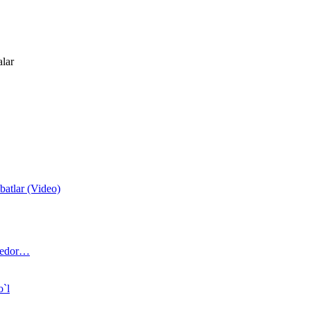
alar
atlar (Video)
 bedor…
o`l