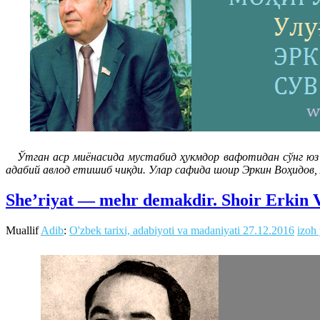
Ўтган аср миёнасида мустабид ҳукмдор вафотидан сўнг юз 
адабий авлод етишиб чиқди. Улар сафида шоир Эркин Воҳидов, 
She’riyat — mehr demakdir. Shoir Erkin V
Muallif
Adib
:
O'zbek tarixi, adabiyoti va madaniyati
27.12.2016
izoh