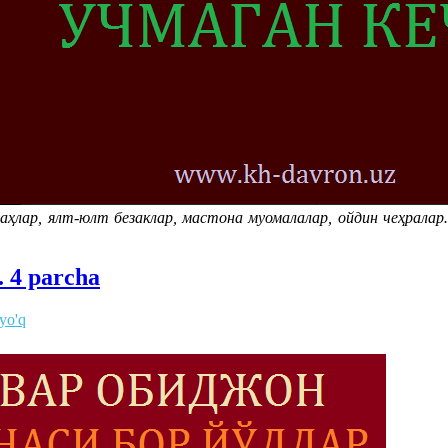
адаҳлар, ялт-юлт безаклар, мастона муомалалар, ойдин чеҳралар
. 4 parcha
 yo'q