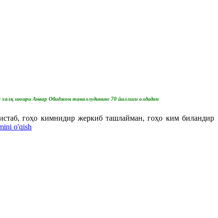
 халқ шоири Анвар Обиджон таваллудининг 70 йиллиги олдидан
истаб, гоҳо кимнидир жеркиб ташлайман, гоҳо ким биландир
ini o'qish