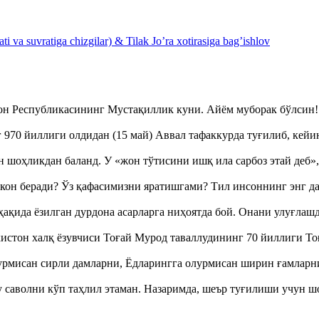
 va suvratiga chizgilar) & Tilak Jo’ra xotirasiga bag’ishlov
тон Республикасининг Мустақиллик куни. Айём муборак бўлси
970 йиллиги олдидан (15 май) Аввал тафаккурда туғилиб, кейи
оҳликдан баланд. У «жон тўтисини ишқ ила сарбоз этай деб
кон беради? Ўз қафасимизни яратишгами? Тил инсоннинг энг д
ақида ёзилган дурдона асарларга ниҳоятда бой. Онани улуғла
истон халқ ёзувчиси Тоғай Мурод таваллудининг 70 йиллиги 
урмисан сирли дамларни, Ёдларингга олурмисан ширин ғамларн
аволни кўп таҳлил этаман. Назаримда, шеър туғилиши учун 