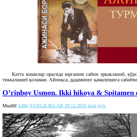
Катта кишилар орасида юрганим сайин эркакланиб, қўр
тиккалашиб қоламан. Айниқса, дадамнинг қамалишига сабабчи 
O’rinboy Usmon. Ikki hikoya & Spitamen q
Muallif
Adib
:
YANGILIKLAR
29.12.2016
izoh yo'q