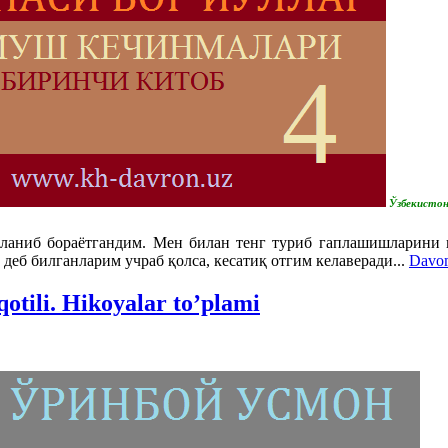
Ўзбекистон
сланиб бораётгандим. Мен билан тенг туриб гаплашишларини 
деб билганларим учраб қолса, кесатиқ отгим келаверади.
..
Davom
otili. Hikoyalar to’plami