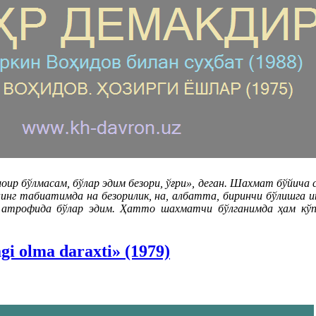
ир бўлмасам, бўлар эдим безори, ўғри», деган. Шахмат бўйича
енинг табиатимда на безорилик, на, албатта, биринчи бўлишга
атрофида бўлар эдим. Ҳатто шахматчи бўлганимда ҳам кўп
gi olma daraxti» (1979)