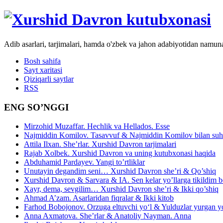
Adib asarlari, tarjimalari, hamda o'zbek va jahon adabiyotidan namun
Bosh sahifa
Sayt xaritasi
Qiziqarli saytlar
RSS
ENG SO’NGGI
Mirzohid Muzaffar. Hechlik va Hellados. Esse
Najmiddin Komilov. Tasavvuf & Najmiddin Komilov bilan suhb
Attila Ilxan. She’rlar. Xurshid Davron tarjimalari
Rajab Xolbek. Xurshid Davron va uning kutubxonasi haqida
Abduhamid Pardayev. Yangi to’rtliklar
Unutayin degandim seni… Xurshid Davron she’ri & Qo’shiq
Xurshid Davron & Sarvara & IA. Sen kelar yo’llarga tikildim
Xayr, dema, sevgilim… Xurshid Davron she’ri & Ikki qo’shiq
Ahmad A’zam. Asarlaridan fiqralar & Ikki kitob
Farhod Bobojonov. Orzuga eltuvchi yo‘l & Yulduzlar yurgan y
Anna Axmatova. She’rlar & Anatoliy Nayman. Anna