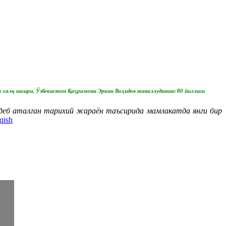
н халқ шоири, Ўзбекистон Қаҳрамони Эркин Воҳидов таваллудининг 80 йиллиги
деб аталган тарихий жараён таъсирида мамлакатда янги бир
qish