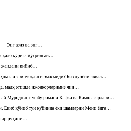
н! Энг азиз ва энг…
н қалб қўрига йўғрилган…
», жандани кийиб…
аҳшатли эринчоқлиги эмасмиди? Биз дунёни аввал…
шда, мадҳ этишда ижодкорларимиз чин…
Тоғай Муроднинг ушбу романи Кафка ва Камю асарлари…
и, Ёқиб қўйиб тун қўйнида ёки шамларни Мени ёдга…
шоир руҳини…