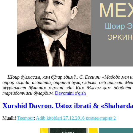
Шоир бўлмасам, ким бўлар эдим?.. С. Есенин: «Мабодо мен шо
бирор соҳада, албатта, биринчи бўлар эдим», деб айтган. М
журналист бўлишим мумкин эди. Ким бўлсам ҳам, адабиёт 
тарғиботчиси бўлардим.
Davomini o'qish
Xurshid Davron. Ustoz ibrati & «Shaharda
Muallif
Teemoor
:
Adib kitoblari
27.12.2016
комментария 2