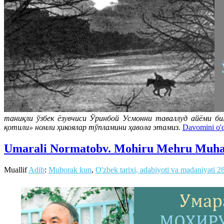
таниқли ўзбек ёзувчиси Ўринбой Усмонни таваллуд айёми би
қотили» номли ҳикоялар тўпламини ҳавола этамиз.
Davomini o'
Umarali Normatobv. Mohiru Mehru Muhab
Muallif
Adib
:
Muborak kun
,
O'zbek tarixi, adabiyoti va madaniyati
2