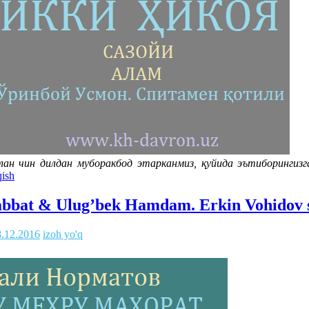
лан чин дилдан муборакбод этарканмиз, қуйида эътиборингиз
qish
bat & Ulug’bek Hamdam. Erkin Vohidov s
8.12.2016
izoh yo'q