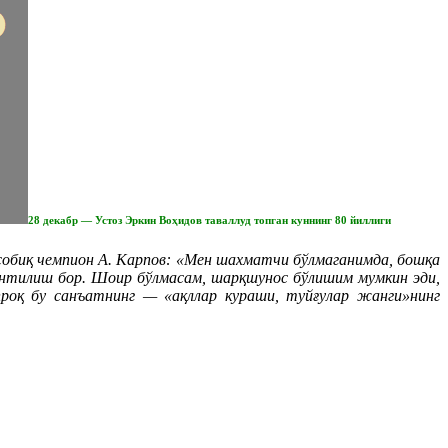
28 декабр — Устоз Эркин Воҳидов таваллуд топган куннинг 80 йиллиги
 собиқ чемпион А. Карпов: «Мен шахматчи бўлмаганимда, бошқа
 интилиш бор. Шоир бўлмасам, шарқшунос бўлишим мумкин эди,
роқ бу санъатнинг — «ақллар кураши, туйғулар жанги»нинг