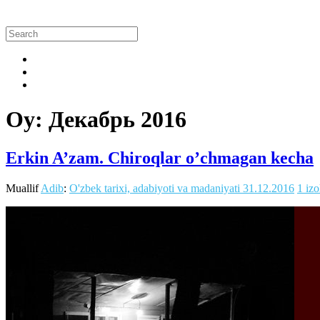
Oy:
Декабрь 2016
Erkin A’zam. Chiroqlar o’chmagan kecha
Muallif
Adib
:
O'zbek tarixi, adabiyoti va madaniyati
31.12.2016
1 iz