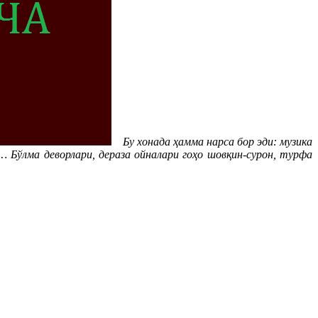
Бу хонада ҳамма нарса бор эди: музика
… Бўлма деворлари, дераза ойналари гоҳо шовқин-сурон, турфа