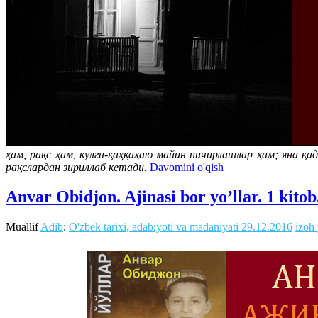
ҳам, рақс ҳам, кулги-қаҳқаҳаю майин пичирлашлар ҳам; яна қ
рақслардан зириллаб кетади.
Davomini o'qish
Anvar Obidjon. Ajinasi bor yo’llar. 1 kitob
Muallif
Adib
:
O'zbek tarixi, adabiyoti va madaniyati
29.12.2016
izoh