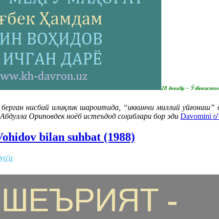
28 декабр – Ўзбекисто
берган нисбий илиқлик шароитида, “иккинчи миллий уйғониш” 
Абдулла Ориповдек ноёб истеъдод соҳиблари бор эди
Davomini o'
ohidov bilan suhbat (1988)
 yo'q