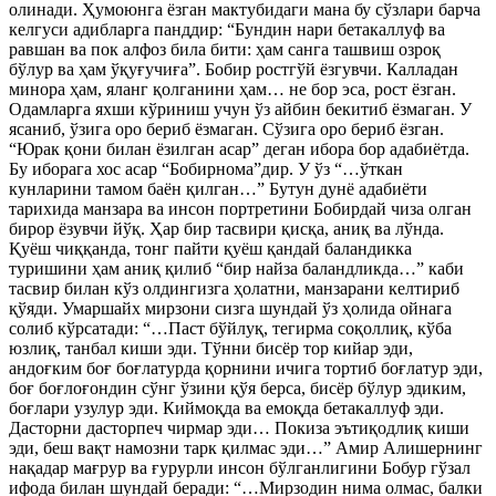
олинади. Ҳумоюнга ёзган мактубидаги мана бу сўзлари барча
келгуси адибларга панддир: “Бундин нари бетакаллуф ва
равшан ва пок алфоз била бити: ҳам санга ташвиш озроқ
бўлур ва ҳам ўқуғучиға”. Бобир ростгўй ёзгувчи. Калладан
минора ҳам, яланг қолганини ҳам… не бор эса, рост ёзган.
Одамларга яхши кўриниш учун ўз айбин бекитиб ёзмаган. У
ясаниб, ўзига оро бериб ёзмаган. Сўзига оро бериб ёзган.
“Юрак қони билан ёзилган асар” деган ибора бор адабиётда.
Бу иборага хос асар “Бобирнома”дир. У ўз “…ўткан
кунларини тамом баён қилган…” Бутун дунё адабиёти
тарихида манзара ва инсон портретини Бобирдай чиза олган
бирор ёзувчи йўқ. Ҳар бир тасвири қисқа, аниқ ва лўнда.
Қуёш чиққанда, тонг пайти қуёш қандай баландикка
туришини ҳам аниқ қилиб “бир найза баландликда…” каби
тасвир билан кўз олдингизга ҳолатни, манзарани келтириб
қўяди. Умаршайх мирзони сизга шундай ўз ҳолида ойнага
солиб кўрсатади: “…Паст бўйлуқ, тегирма соқоллиқ, кўба
юзлиқ, танбал киши эди. Тўнни бисёр тор кийар эди,
андоғким боғ боғлатурда қорнини ичига тортиб боғлатур эди,
боғ боғлоғондин сўнг ўзини қўя берса, бисёр бўлур эдиким,
боғлари узулур эди. Киймоқда ва емоқда бетакаллуф эди.
Дасторни дасторпеч чирмар эди… Покиза эътиқодлиқ киши
эди, беш вақт намозни тарк қилмас эди…” Амир Алишернинг
нақадар мағрур ва ғурурли инсон бўлганлигини Бобур гўзал
ифода билан шундай беради: “…Мирзодин нима олмас, балки