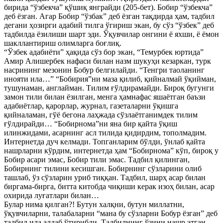
бирида “ўзбекча” қўшиқ янграйди (205-бет). Бобир “ўзбекча”
деб ёзган. Агар Бобир “ўзбак” деб ёзган тақдирда ҳам, тадбил
дегани ҳозирги адабий тилга ўгириш экан, бу сўз “ўзбек” деб
тадбилда ёзилиши шарт эди. Ўқувчилар онгини ё яхши, ё ёмон
шакллантириш олимларга боғлиқ.
“Ўзбек адабиёти” ҳақида сўз бор экан, “Темурбек юртида”
Амир Алишербек нафаси билан назм шукуҳи кезаркан, турк
насрининг мезонин Бобур белгилайди. “Тенгри таоланинг
инояти ила…” “Бобирия”ни маза қилиб, қийналмай ўқийман,
тушунаман, англайман. Тилим ғўлдирамайди. Бироқ бугунги
замон тили билан ёзилган, менга ҳамнафас яшаётган баъзи
адабиётлар, қарорлар, журнал, газеталарни ўқишга
қийналаман, гўё бегона лаҳжада сўзлаётганимдек тилим
ғўлдирайди… “Бобирнома”ни яна бир қайта ўқиш
илинжидами, асарнинг асл тилида қидирдим, тополмадим.
Интернетда дуч келмади. Топганларим бўлди, ўнлаб қайта
нашрларни кўрдим, интернетда ҳам “Бобирнома” кўп, бироқ у
Бобир асари эмас, Бобир тили эмас. Тадбил қилинган,
Бобирнинг тилини кесишган. Бобирнинг сўзларини олиб
ташлаб, ўз сўзларин уриб тиққан. Тадбил, шарҳ асар билан
биргама-бирга, битта китобда чиқиши керак изоҳ билан, асар
охирида луғатлари билан…
Булар нима қилган?! Бутун халқни, бутун миллатни,
ўқувчиларни, талабаларни “мана бу сўзларни Бобур ёзган” деб
тадбил ила алдаб ўтирибди. Тадбилнинг ўзини нашр этган.