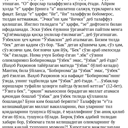
этишган. “О” форслар талаффузига кўпроқ ётади. Айрим
ҳолда “е” ҳарфи ўрнига “а” ишлатиш салжуқ туркларига хос
фақат. Бизда “е” ҳарфи: “йе”, “йи” талаффузи бобомерос,
тилдан кетмаяжак. “Эчки”ни ҳам “йички” деб талаффуз
қилишган. Инглиз тилидаги “а” ҳарфи, “эе” дифтонги билан
ифодаланади. Эски ўзбек ёзувини ўрганаётган пайтим менга
“қўлёзмаларда қисқа унлилар ёзилмаган”, деб ўргатишган.
Ўзбекхон ҳеч қачон “Ўзбакхон” деб аталмаган. Бизим тилда
“бек” деган қадим сўз бор. “Бак” деган қўшимча ҳам, сўз ҳам,
сўз ясовчи ҳам, боғловчи ҳам йўқ. “Бек” сўзи араб имлосида
“бк” ёзилади. Нима учун Бобир ёзган “.збк” сўзини
олимларимиз Бобирномада “ўзбек” эмас, “ўзбак” деб ёзди?
(Ваҳоб Раҳмонов тайёрлаган матнда “ўзбак” бўлиб келади)
Мантиқ била ўйланса, “Бобирнома”да “ўзбак” эмас, “ўзбек”
деб ёзилган. Ваҳоб Раҳмонов эса нафақат “Бобирнома”нинг
ўзида, унинг тадбилида ҳам “ўзбак” деб ёзади. “…ўзбаклар
юришлари туфайли ҳозирги пайтда бузилиб кетган” (12-бет).
“Ўзига бек”, “эркин” маъносини берадиган миллат атамаси
қачондан бошлаб “ўзбак” дея ўзбек тилида қўлланила
бошланди? Буни ким бошлаб беряпти? Талаффузи “е”га
келишмайдиган миллат вакилларини, ёки уларнинг тил
қоидаларини тушунса бўлади, ё муаллифнинг ўзи аниқ қилиб
ёзган бўлса, тушунса бўлади. Бироқ ўзбек адабий тилидан
хабари бор, ўзбекчага тили келишадиган олимларнинг бу
ишин қандай тушуниш мумкин?! Ҳиротдаги мажлислардан