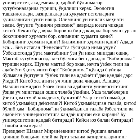
университет, академиялар, ҳарбий бўлинмалар
кутубхоналарида туриши, ўқилиши керак. Экология
ташкилотлари, вазирликлар ва ҳукумат истолларига
қўйиладиган сўнги нашр. Олимнинг ўн йиллик меҳнати
эвази, бугунги “унинчи ренесанс” даврида юзага чиққан
китоб. Лекин бу даврда бировни бир дақиқада бир мушт урган
боксчининг ҳурмати бор, олимнинг ҳурмати қани?!
Бобирнинг ҳурмати қани?! Билимнинг ҳурмати қани? Адади
эса… Биз истаган “Ренесанс”га тўсиқлар нима учун?
Ўзбекистонда ўрта мактабнинг ўзи ўн икки мингдан ошиқ.
Мактаб кутубхонасида ҳеч бўлмаса беш донадан “Бобирнома”
туриши керак. Шунча мактаб бор экан, нечта ўзбек тили ва
адабиёти ўқитувчиси бор? “Бобирнома” қўлида ё уйида
бўлмаган ўқитувчи “ўзбек тили ва адабиёти”дан қандай дарс
ўтади?! Китоб эса атиги уч минг дона чиққан. Алишер
Навоий номидаги Ўзбек тили ва адабиёти университетинг
ўзида уч мингтадан ошиқ талаба ўқийди. Ўша талабаларни
ўзига ҳам етмай қолади-ку, бу китоб! Улар китоб олмайди,
китоб ўқимайди дейсизми?! Китоб ўқимайдиган талаба, китоб
бўлиб ҳам “Бобирнома”ни ўқимайдиган талаба ўзбек тили ва
адабиёти универиситетига қандай кирган ёки киради? Бу
университетни қандай битиради? Қайси юз билан битиради?
Толиби илм керак!
Президент Шавкат Мирзиёевнинг китоб ўқишга даъват
қилиши бошқа-ю, олий ва ўрта таълим вазирликларининг