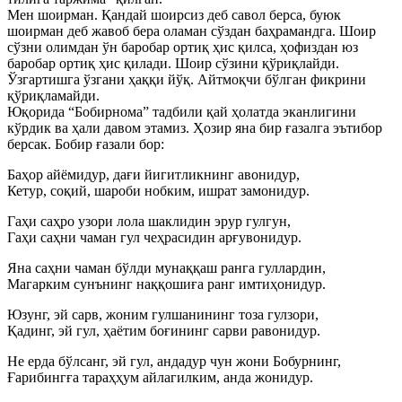
Мен шоирман. Қандай шоирсиз деб савол берса, буюк
шоирман деб жавоб бера оламан сўздан баҳрамандга. Шоир
сўзни олимдан ўн баробар ортиқ ҳис қилса, ҳофиздан юз
баробар ортиқ ҳис қилади. Шоир сўзини қўриқлайди.
Ўзгартишга ўзгани ҳаққи йўқ. Айтмоқчи бўлган фикрини
қўриқламайди.
Юқорида “Бобирнома” тадбили қай ҳолатда эканлигини
кўрдик ва ҳали давом этамиз. Ҳозир яна бир ғазалга эътибор
берсак. Бобир ғазали бор:
Баҳор айёмидур, дағи йигитликнинг авонидур,
Кетур, соқий, шароби нобким, ишрат замонидур.
Гаҳи саҳро узори лола шаклидин эрур гулгун,
Гаҳи саҳни чаман гул чеҳрасидин арғувонидур.
Яна саҳни чаман бўлди мунаққаш ранга гуллардин,
Магарким сунънинг наққошиға ранг имтиҳонидур.
Юзунг, эй сарв, жоним гулшанининг тоза гулзори,
Қадинг, эй гул, ҳаётим боғининг сарви равонидур.
Не ерда бўлсанг, эй гул, андадур чун жони Бобурнинг,
Ғарибингға тараҳҳум айлагилким, анда жонидур.