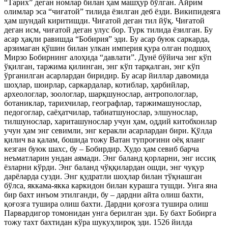
“Тарих” деган номлар билан ҳам машҳур бўлган. Айрим
олимлар эса “чиғатой” тилида ёзилган деб ёзди. Википидеяга
ҳам шундай киритишди. Чиғатой деган тил йўқ. Чиғатой
деган исм, чиғатой деган улус бор. Турк тилида ёзилган. Бу
асар ҳақли равишда “Бобирия” эди. Бу асар буюк саркарда,
арзимаган қўшин билан улкан империя қура олган подшоҳ
Мирзо Бобирнинг алоҳида “давлати”. Дунё бўйича энг кўп
ўқилган, таржима қилинган, энг кўп тарқалган, энг кўп
ўрганилган асарлардан биридир. Бу асар йиллар давомида
шоҳлар, шоирлар, саркардалар, котиблар, ҳарбийлар,
археологлар, зоологлар, шарқшунослар, антропологлар,
ботаниклар, тарихчилар, географлар, таржимашунослар,
педогоглар, саёҳатчилар, табиатшунослар, элшунослар,
тилшунослар, хариташунослар учун ҳам, оддий китобхонлар
учун ҳам энг севимли, энг керакли асарлардан бири. Қўлда
қилич ва қалам, бошида тожу Ватан тупроғини оёқ яланг
кезган буюк шахс, бу – Бобирдир. Худо ҳам севиб барча
неъматларин ундан аямади. Энг баланд қорларни, энг иссиқ
ёзларни кўрди. Энг баланд чўққилардан ошди, энг чуқур
дарёларда сузди. Энг қудратли шоҳлар билан тўқнашган
бўлса, яккама-якка каркидон билан курашга тушди. Унга яна
бир бахт инъом этилганди, бу – дардни айта олиш бахти,
қоғозга тушира олиш бахти. Дардни қоғозга тушира олиш
Парвардигор томонидан унга берилган эди. Бу бахт Бобирга
тожу тахт бахтидан кўра шукуҳлироқ эди. 1526 йилда