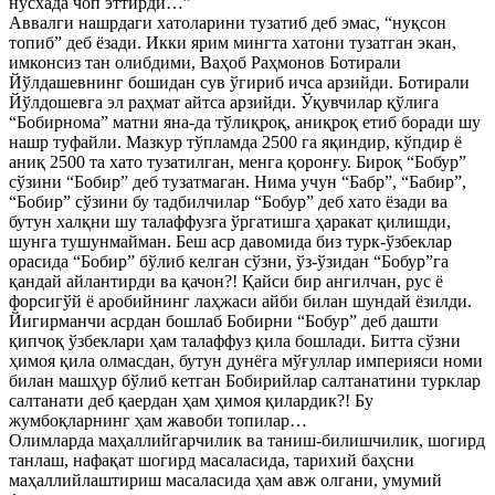
нусхада чоп эттирди…”
Аввалги нашрдаги хатоларини тузатиб деб эмас, “нуқсон
топиб” деб ёзади. Икки ярим мингта хатони тузатган экан,
имконсиз тан олибдими, Ваҳоб Раҳмонов Ботирали
Йўлдашевнинг бошидан сув ўгириб ичса арзийди. Ботирали
Йўлдошевга эл раҳмат айтса арзийди. Ўқувчилар қўлига
“Бобирнома” матни яна-да тўлиқроқ, аниқроқ етиб боради шу
нашр туфайли. Мазкур тўпламда 2500 га яқиндир, кўпдир ё
аниқ 2500 та хато тузатилган, менга қоронғу. Бироқ “Бобур”
сўзини “Бобир” деб тузатмаган. Нима учун “Бабр”, “Бабир”,
“Бобир” сўзини бу тадбилчилар “Бобур” деб хато ёзади ва
бутун халқни шу талаффузга ўргатишга ҳаракат қилишди,
шунга тушунмайман. Беш аср давомида биз турк-ўзбеклар
орасида “Бобир” бўлиб келган сўзни, ўз-ўзидан “Бобур”га
қандай айлантирди ва қачон?! Қайси бир ангилчан, рус ё
форсигўй ё аробийнинг лаҳжаси айби билан шундай ёзилди.
Йигирманчи асрдан бошлаб Бобирни “Бобур” деб дашти
қипчоқ ўзбеклари ҳам талаффуз қила бошлади. Битта сўзни
ҳимоя қила олмасдан, бутун дунёга мўғуллар империяси номи
билан машҳур бўлиб кетган Бобирийлар салтанатини турклар
салтанати деб қаердан ҳам ҳимоя қилардик?! Бу
жумбоқларнинг ҳам жавоби топилар…
Олимларда маҳаллийгарчилик ва таниш-билишчилик, шогирд
танлаш, нафақат шогирд масаласида, тарихий баҳсни
маҳаллийлаштириш масаласида ҳам авж олгани, умумий