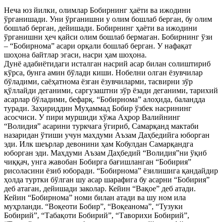
Неча юз йилки, олимлар Бобирнинг ҳаёти ва ижодини
ўрганишади. Уни ўрганишни у олим бошлаб берган, бу олим
бошлаб берган, дейишади. Бобирнинг ҳаёти ва ижодини
ўрганишни ҳеч қайси олим бошлаб бермаган. Бобирнинг ўзи
– “Бобирнома” асари орқали бошлаб берган. У нафақат
шоҳона байтлар эгаси, насри ҳам шоҳона.
Дунё адабиётидаги исталган насрий асар билан солиштириб
кўрса, бунга амин бўлади киши. Нобелни олган ёзувчилар
бўладими, саёҳатнома ёзган ёзувчиларми, тасвирни зўр
қўллайди деганими, саргузаштни зўр ёзади деганими, тарихий
асарлар бўладими, бефарқ. “Бобирнома” алоҳида, баландда
туради. Заҳириддин Муҳаммад Бобир ўзбек насрининг
асосчиси. У пири муршиди хўжа Аҳрор Валийнинг
“Волидия” асарини туркчага ўгириб, Самарқанд мактаби
назаридан ўтиши учун махдуми Аъзам Даҳбедийга юборган
эди. Илк шеърлар девонини ҳам Кобулдан Самарқандга
юборган эди. Махдуми Аъзам Даҳбедий “Волидия”ни ўқиб
чиққач, унга жавобан Бобирга бағишланган “Бобирия”
рисоласини ёзиб юборади. “Бобирнома” ёзилишига қандайдир
ҳолда туртки бўлган шу асар шарафига бу асарни “Бобирия”
деб атаган, дейишади заколар. Кейин “Вақое” деб атади.
Кейин “Бобирнома” номи билан атади ва шу ном ила
муҳрланди. “Воқеоти Бобир”, “Воқеанома”, “Тузуки
Бобирий”, “Табақоти Бобирий”, “Таворихи Бобирий”,