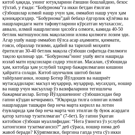
китоб ҳақида, унинг ютуқларини ёзишни бошлайдию, бехос
тўхтаб, у ёзади: “Бобурнома”га икки бетдан ёзилган
сўзбошилар илмий нашр учун ҳам, оммабоп нашр учун ҳам
қониқарсиздир. “Бобурнома”дай бебаҳо ёдгорлик қўлёзма ва
нашрларидаги матн тафовутларини кўрсатган мутахассис,
аввало, илмий нашрлигини ҳисобга олмоғи, камида 40-50
бетлик матншунослик мақоласини илова қилмоғи лозим эди.
Агар ушбу нашр оммабоп бўлса асар аҳамияти, қиммати,
ғояси, образлар тизими, адабий ва тарихий моҳияти
ёритилган 30-40 бетлик мақола сўзбоши сифатида ёзилмоғи
тақозо қилинaр эди. “Бобурнома”нинг ушбу янги нашрида
юзлаб матн нуқсонлари содир этилган. Масалан, сўзбошида
ҳам, китобда ҳам услубий таҳрир бажарилмагани кишини
ҳайратга солади. Китоб шунчалик шитоб билан
тайёрланганки, ношир Ботир Йўлдошев ва нашриёт
мутасаддилари: масъул муҳаррир, муҳаррир, мусаҳҳиҳ, ношир
ва нашр учун масъуллар ўз вазифаларини тегишлича
бажармаганлар. Ботир Йўлдошевнинг сўзбошисидан бир
гапни кўздан кечирамиз. “Юқорида тилга олинган илмий
нашрлардан ташқари бир неча марта кирилл ва лотин
ёзувларида ҳам бир неча марта чоп этилган бу буюк асардаги
қатор хатолар тузатилмаган” (7-бет). Бу гапни ўқиган
китобхон сўзбоши муаллифидан: “Нега ўзингиз ўз услубий
хатонгизни тузатмагансиз?” деб сўраса, ношир нима деб
жавоб беради? Кўряпмизки, биргина гапда учта сўз икки