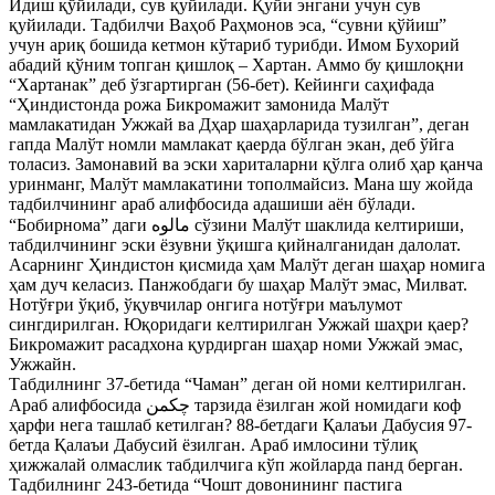
Идиш қўйилади, сув қуйилади. Қуйи энгани учун сув
қуйилади. Тадбилчи Ваҳоб Раҳмонов эса, “сувни қўйиш”
учун ариқ бошида кетмон кўтариб турибди. Имом Бухорий
абадий қўним топган қишлоқ – Хартан. Аммо бу қишлоқни
“Хартанак” деб ўзгартирган (56-бет). Кейинги саҳифада
“Ҳиндистонда рожа Бикромажит замонида Малўт
мамлакатидан Ужжай ва Дҳар шаҳарларида тузилган”, деган
гапда Малўт номли мамлакат қаерда бўлган экан, деб ўйга
толасиз. Замонавий ва эски хариталарни қўлга олиб ҳар қанча
уринманг, Малўт мамлакатини тополмайсиз. Мана шу жойда
тадбилчининг араб алифбосида адашиши аён бўлади.
“Бобирнома” даги مالوه сўзини Малўт шаклида келтириши,
табдилчининг эски ёзувни ўқишга қийналганидан далолат.
Асарнинг Ҳиндистон қисмида ҳам Малўт деган шаҳар номига
ҳам дуч келасиз. Панжобдаги бу шаҳар Малўт эмас, Милват.
Нотўғри ўқиб, ўқувчилар онгига нотўғри маълумот
сингдирилган. Юқоридаги келтирилган Ужжай шаҳри қаер?
Бикромажит расадхона қурдирган шаҳар номи Ужжай эмас,
Ужжайн.
Табдилнинг 37-бетида “Чаман” деган ой номи келтирилган.
Араб алифбосида چکمن тарзида ёзилган жой номидаги коф
ҳарфи нега ташлаб кетилган? 88-бетдаги Қалаъи Дабусия 97-
бетда Қалаъи Дабусий ёзилган. Араб имлосини тўлиқ
ҳижжалай олмаслик табдилчига кўп жойларда панд берган.
Тадбилнинг 243-бетида “Чошт довонининг пастига