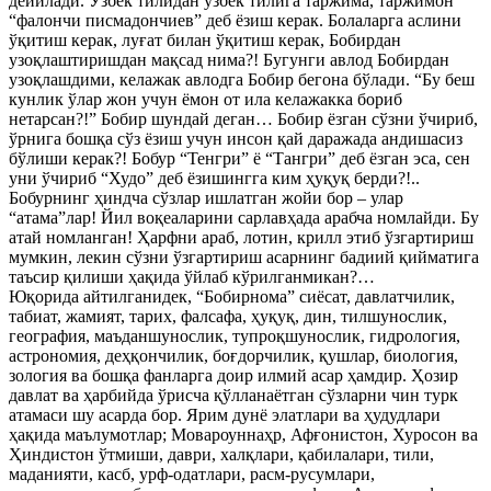
дейилади. Ўзбек тилидан ўзбек тилига таржима, таржимон
“фалончи писмадончиев” деб ёзиш керак. Болаларга аслини
ўқитиш керак, луғат билан ўқитиш керак, Бобирдан
узоқлаштиришдан мақсад нима?! Бугунги авлод Бобирдан
узоқлашдими, келажак авлодга Бобир бегона бўлади. “Бу беш
кунлик ўлар жон учун ёмон от ила келажакка бориб
нетарсан?!” Бобир шундай деган… Бобир ёзган сўзни ўчириб,
ўрнига бошқа сўз ёзиш учун инсон қай даражада андишасиз
бўлиши керак?! Бобур “Тенгри” ё “Тангри” деб ёзган эса, сен
уни ўчириб “Худо” деб ёзишингга ким ҳуқуқ берди?!..
Бобурнинг ҳиндча сўзлар ишлатган жойи бор – улар
“атама”лар! Йил воқеаларини сарлавҳада арабча номлайди. Бу
атай номланган! Ҳарфни араб, лотин, крилл этиб ўзгартириш
мумкин, лекин сўзни ўзгартириш асарнинг бадиий қийматига
таъсир қилиши ҳақида ўйлаб кўрилганмикан?…
Юқорида айтилганидек, “Бобирнома” сиёсат, давлатчилик,
табиат, жамият, тарих, фалсафа, ҳуқуқ, дин, тилшунослик,
география, маъданшунослик, тупроқшунослик, гидрология,
астрономия, деҳқончилик, боғдорчилик, қушлар, биология,
зология ва бошқа фанларга доир илмий асар ҳамдир. Ҳозир
давлат ва ҳарбийда ўрисча қўлланаётган сўзларни чин турк
атамаси шу асарда бор. Ярим дунё элатлари ва ҳудудлари
ҳақида маълумотлар; Мовароуннаҳр, Афғонистон, Хуросон ва
Ҳиндистон ўтмиши, даври, халқлари, қабилалари, тили,
маданияти, касб, урф-одатлари, расм-русумлари,