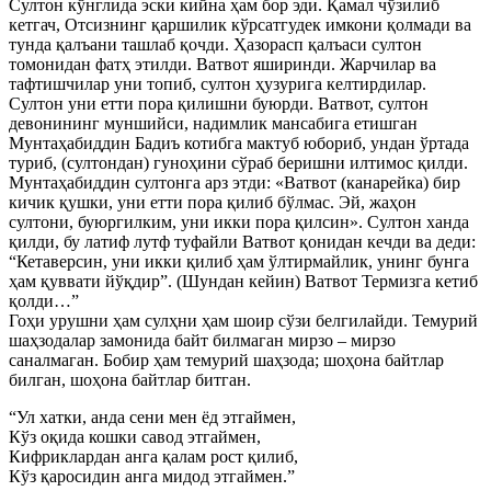
Султон кўнглида эски кийна ҳам бор эди. Қамал чўзилиб
кетгач, Отсизнинг қаршилик кўрсатгудек имкони қолмади ва
тунда қалъани ташлаб қочди. Ҳазорасп қалъаси султон
томонидан фатҳ этилди. Ватвот яширинди. Жарчилар ва
тафтишчилар уни топиб, султон ҳузурига келтирдилар.
Султон уни етти пора қилишни буюрди. Ватвот, султон
девонининг муншийси, надимлик мансабига етишган
Мунтаҳабиддин Бадиъ котибга мактуб юбориб, ундан ўртада
туриб, (султондан) гуноҳини сўраб беришни илтимос қилди.
Мунтаҳабиддин султонга арз этди: «Ватвот (канарейка) бир
кичик қушки, уни етти пора қилиб бўлмас. Эй, жаҳон
султони, буюргилким, уни икки пора қилсин». Султон ханда
қилди, бу латиф лутф туфайли Ватвот қонидан кечди ва деди:
“Кетаверсин, уни икки қилиб ҳам ўлтирмайлик, унинг бунга
ҳам қуввати йўқдир”. (Шундан кейин) Ватвот Термизга кетиб
қолди…”
Гоҳи урушни ҳам сулҳни ҳам шоир сўзи белгилайди. Темурий
шаҳзодалар замонида байт билмаган мирзо – мирзо
саналмаган. Бобир ҳам темурий шаҳзода; шоҳона байтлар
билган, шоҳона байтлар битган.
“Ул хатки, анда сени мен ёд этгаймен,
Кўз оқида кошки савод этгаймен,
Кифриклардан анга қалам рост қилиб,
Кўз қаросидин анга мидод этгаймен.”