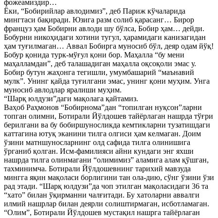
фожеамиздир…
Ёки, “Бобирийлар авлодимиз”, деб Париж кўчаларида
мингтаси бақиради. Юзига разм солиб қарасанг… Бирор
француз ҳам Бобирни авлоди шу бўлса, Бобир ҳам… дейди.
Бобурни никоҳидаги хотини тугул, ҳарамидаги канизагидан
ҳам туғилмаган… Аввал Бобирга муносиб бўл, деяр одам йўқ!
Бобур қонида турк-мўғул қони бор. Маҳалла “бу мени
маҳалламдан”, деб талашадиган маҳалла оқсоқоли эмас у.
Бобир бутун жаҳонга тегишли, умумбашарий “маънавий
мулк”. Унинг қайда туғилгани эмас, унинг қони муҳим. Унга
муносиб авлодлар яралиши муҳим.
“Шарқ юлдузи”даги мақолага қайтамиз.
Ваҳоб Раҳмонов “Бобирнома”дан “топилган нуқсон”ларни
топган олимни, Ботирали Йўлдошев тайёрлаган нашрда тўғри
берилгани ва бу бобиршуносликда кемтикларни тузатишдаги
каттагина ютуқ эканини тилга олгиси ҳам келмаган. Доим
ўзини матншуносларнинг олд сафида тилга олинишига
ўрганиб қолган. Исм-фамилияси айни кундаги энг яхши
нашрда тилга олинмагани “олимимиз” аламига алам қўшган,
тахминимча. Ботирали Йўлдошевнинг тарихий мавзуда
мингга яқин мақоласи борлигини тан ола-дию, сўнг ўзини ўзи
рад этади. “Шарқ юлдузи”да чоп этилган мақоласидаги 36 та
“хато” билан ўқирманни чалғитади. Бу хатоларни аввалги
илмий нашрлар билан деярли солиштирмаган, исботламаган.
“Олим”, Ботирали Йўлдошев мустақил нашрга тайёрлаган