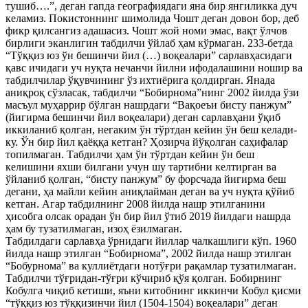
тушиб….”, деган гапда географиядаги яна бир янгиликка дуч
келамиз. Покистоннинг шимолида Чошт деган довон бор, деб
фикр қилсангиз адашасиз. Чошт жой номи эмас, вақт ўлчов
бирлиги эканлигин табдилчи ўйлаб ҳам кўрмаган. 233-бетда
“Тўққиз юз ўн бешинчи йил (…) воқеалари” сарлавҳасидаги
қавс ичидаги уч нуқта нечанчи йилни ифодалашини ношир ва
табдилчилар ўқувчининг ўз ихтиёрига қолдирган. Янада
аниқроқ сўзласак, табдилчи “Бобирнома”нинг 2002 йилда ўзи
масъул муҳаррир бўлган нашрдаги “Вақоеъи бисту панжум”
(йигирма бешинчи йил воқеалари) деган сарлавҳани ўқиб
иккиланиб қолган, негаким ўн тўртдан кейин ўн беш келади-
ку. Ўн бир йил қаёққа кетган? Ҳозирча йўқолган саҳифалар
топилмаган. Табдилчи ҳам ўн тўртдан кейин ўн беш
келишини яхши билгани учун шу тартибни келтирган ва
ўйланиб қолган, “бисту панжум” бу форсчада йигирма беш
дегани, ҳа майли кейин аниқлайман деган ва уч нуқта қўйиб
кетган. Агар табдилнинг 2008 йилда нашр этилганини
ҳисобга олсак орадан ўн бир йил ўтиб 2019 йилдаги нашрда
ҳам бу тузатилмаган, изоҳ ёзилмаган.
Табдилдаги сарлавҳа ўрнидаги йиллар чалкашлиги кўп. 1960
йилда нашр этилган “Бобирнома”, 2002 йилда нашр этилган
“Бобурнома” ва куллиётдаги нотўғри рақамлар тузатилмаган.
Табдилчи тўғридан-тўғри кўчириб қўя қолган. Бобирнинг
Кобулга чиқиб кетиши, яъни китобнинг иккинчи Кобул қисми
“тўққиз юз тўққизинчи йил (1504-1504) воқеалари” деган