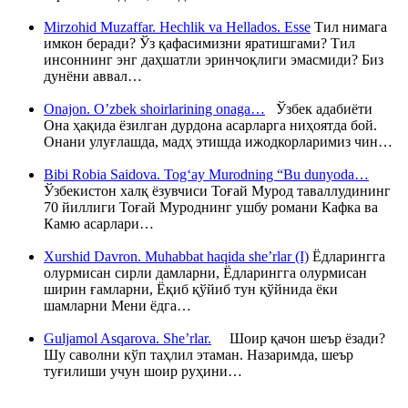
Mirzohid Muzaffar. Hechlik va Hellados. Esse
Тил нимага
имкон беради? Ўз қафасимизни яратишгами? Тил
инсоннинг энг даҳшатли эринчоқлиги эмасмиди? Биз
дунёни аввал…
Onajon. O’zbek shoirlarining onaga…
Ўзбек адабиёти
Она ҳақида ёзилган дурдона асарларга ниҳоятда бой.
Онани улуғлашда, мадҳ этишда ижодкорларимиз чин…
Bibi Robia Saidova. Tog‘ay Murodning “Bu dunyoda…
Ўзбекистон халқ ёзувчиси Тоғай Мурод таваллудининг
70 йиллиги Тоғай Муроднинг ушбу романи Кафка ва
Камю асарлари…
Xurshid Davron. Muhabbat haqida she’rlar (I)
Ёдларингга
олурмисан сирли дамларни, Ёдларингга олурмисан
ширин ғамларни, Ёқиб қўйиб тун қўйнида ёки
шамларни Мени ёдга…
Guljamol Asqarova. She’rlar.
Шоир қачон шеър ёзади?
Шу саволни кўп таҳлил этаман. Назаримда, шеър
туғилиши учун шоир руҳини…