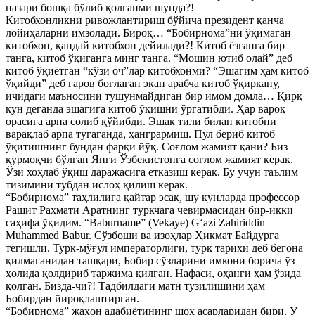
назари бошқа бўлиб қолганми шунда?!
Китобхонликни ривожлантириш бўйича президент қанча
лойиҳаларни имзолади. Бироқ… “Бобирнома”ни ўқимаган
китобхон, қандай китобхон дейилади?! Китоб ёзганга бир
танга, китоб ўқиганга минг танга. “Мошин ютиб олай” деб
китоб ўқиётган “кўзи оч”лар китобхонми? “Эшагим ҳам китоб
ўқийди” деб гаров боғлаган экан арабча китоб ўқиркану,
ичидаги маъносини тушунмайдиган бир имом домла… Қирқ
кун деганда эшагига китоб ўқишни ўргатибди. Ҳар вароқ
орасига арпа солиб қўйибди. Эшак тили билан китобни
варақлаб арпа тугаганда, ҳангрармиш. Пул бериб китоб
ўқитишнинг бундан фарқи йўқ. Соғлом жамият қани? Биз
қурмоқчи бўлган Янги Ўзбекистонга соғлом жамият керак.
Ўзи хоҳлаб ўқиш даражасига етказиш керак. Бу учун таълим
тизимини тубдан ислоҳ қилиш керак.
“Бобирнома” таҳлилига қайтар эсак, шу кунларда профессор
Рашит Раҳмати Аратнинг туркчага чевирмасидан бир-икки
саҳифа ўқидим. “Baburname” (Vekaye) Gʻazi Zahiriddin
Muhammed Babur. Сўзбоши ва изоҳлар Ҳикмат Байдурга
тегишли. Турк-мўғул императорлиги, турк тарихи деб бегона
қилмаганидан ташқари, Бобир сўзларини имкони борича ўз
ҳолида қолдириб таржима қилган. Нафаси, оҳанги ҳам ўзида
қолган. Бизда-чи?! Тадбилдаги матн тузилишини ҳам
Бобирдан йироқлаштирган.
“Бобирнома” жаҳон адабиётининг шоҳ асарларидан бири. У