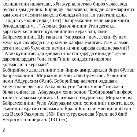
келишигини ишлатади, хўп журналистлар бироз чаласавод
бўлади ҳам дейлик. Бироқ бу “чаласавод”ликдан олимларимиз
ҳам холи эмаслиги мақола бошида айтилган ғалатиликдир.
Табдил сўзбошисида (7-бет) “Байрамхонни ўғли мирзохонға
буюрдиларким…” Аслида фалончининг ўғли деганда
қаратқич келишиги қўлланилиши керак эди, яъни
Байрамхоннинг. Шу гапдаги “мирзахон” исм, лекин бу исм
жуда кўп саҳифада (135) кичик ҳарфда ёзилган. Илм оламан
деган мактаб ўқувчиси исмни кичик ҳарфда ёзиш керакми?!
“Атаб қўйилган ҳар қандай от катта ҳарфда ёзилади” деган
дарсликлардаги “она тили”нинг қоидасига ишончи
қолмаслиги керакми?!
Бобирийлар давлатининг энг йирик амирларидан бири бўлган
Байрамхоннинг Мирзахон исмли ўғли бўлмаган. Ўғлининг
исми Абдураҳим бўлиб, Бобирийлар давлати олдидага
хизматлари эвазига Акбаршоҳ уни “хони хонон” нисбаси
билан сийлаган. Абдураҳим хони хонон “Бобирнома”ни форс
тилига таржима қилган. Олимимиз темурийзода Мирзахон ва
Байрамхоннинг ўғли Абдураҳим хони хононнинг иккита шахс
эканини ажратиб ололмаган. Ёрали Билол исмли қиличбозга
эса Ваҳоб Раҳмонов 1504 йил туғруқхонада Ўрали деб ёзиб
метриска топширган. (131-бет).
2