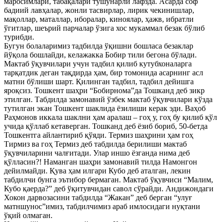
маросимлари, табақалари тушунарли лафзда. Асарда соф
бадиий лавҳалар, жонли тасвирлар, лирик чекинишлар,
мақоллар, маталлар, иборалар, киноялар, ҳажв, ибратли
ўгитлар, шеърий парчалар ўзига хос мукаммал безак бўлиб
турибди.
Бугун болаларимиз тадбилда ўқишни бошласа безаклар
йўқола бошлайди, келажакка Бобир тили бегона бўлади.
Мактаб ўқувчилари учун тадбил қилиб кутубхоналарга
тарқатдик деган тақдирда ҳам, бир томонида асарнинг асл
матни бўлиши шарт. Қилинган тадбил, тадбил дейишга
яроқсиз. Тошкент шаҳри “Бобирнома”да Тошканд деб зикр
этилган. Табдилда замонавий ўзбек мактаб ўқувчилари кўзда
тутилган экан Тошкент шаклида ёзилиши керак эди. Ваҳоб
Раҳмонов иккала шаклни ҳам аралаш – гоҳ у, гоҳ бу қилиб қўл
учида қўллаб кетаверган. Тошканд деб ёзиб бориб, 50-бетда
Тошкентга айлантириб қўяди. Термиз шаҳрини ҳам гоҳ
Тирмиз ва гоҳ Термиз деб табдилда берилиши мактаб
ўқувчиларини чалғитади. Улар иншо ёзганда нима деб
қўлласин?! Наманган шаҳри замонавий тилда Намонгон
дейилмайди. Қува ҳам илгари Кубо деб аталган, лекин
табдилчи бунга эътибор бермаган. Мактаб ўқувчиси “Малим,
Кубо қаерда?” деб ўқитувчидан савол сўрайди. Андижондаги
Хокон дарвозасини табдилда “Жакан” деб берган “улуғ
матншунос”имиз, табдилчимиз араб имлосидаги нуқтани
ўқий олмаган.