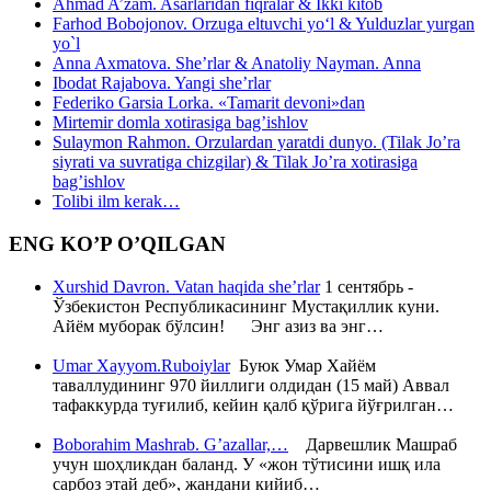
Ahmad A’zam. Asarlaridan fiqralar & Ikki kitob
Farhod Bobojonov. Orzuga eltuvchi yo‘l & Yulduzlar yurgan
yo`l
Anna Axmatova. She’rlar & Anatoliy Nayman. Anna
Ibodat Rajabova. Yangi she’rlar
Federiko Garsia Lorka. «Tamarit devoni»dan
Mirtemir domla xotirasiga bag’ishlov
Sulaymon Rahmon. Orzulardan yaratdi dunyo. (Tilak Jo’ra
siyrati va suvratiga chizgilar) & Tilak Jo’ra xotirasiga
bag’ishlov
Tolibi ilm kerak…
ENG KO’P O’QILGAN
Xurshid Davron. Vatan haqida she’rlar
1 сентябрь -
Ўзбекистон Республикасининг Мустақиллик куни.
Айём муборак бўлсин! Энг азиз ва энг…
Umar Xayyom.Ruboiylar
Буюк Умар Хайём
таваллудининг 970 йиллиги олдидан (15 май) Аввал
тафаккурда туғилиб, кейин қалб қўрига йўғрилган…
Boborahim Mashrab. G’azallar,…
Дарвешлик Машраб
учун шоҳликдан баланд. У «жон тўтисини ишқ ила
сарбоз этай деб», жандани кийиб…