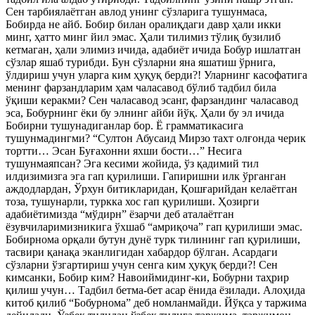
Сен тарбиялаётган авлод унинг сўзларига тушунмаса,
Бобирда не айб. Бобир билан оралиқдаги давр ҳали икки
минг, ҳатто минг йил эмас. Ҳали тилимиз тўлиқ бузилиб
кетмаган, ҳали элимиз ичида, адабиёт ичида Бобур ишлатган
сўзлар яшаб турибди. Бун сўзларни яна яшатиш ўрнига,
ўлдириш учун уларга ким ҳуқуқ берди?! Уларнинг касофатига
менинг фарзандларим ҳам чаласавод бўлиб тадбил била
ўқиши керакми? Сен чаласавод эсанг, фарзандинг чаласавод
эса, Бобурнинг ёки бу элнинг айби йўқ. Ҳали бу эл ичида
Бобирни тушунадиганлар бор. Ё грамматикасига
тушунмадингми? “Султон Абусаид Мирзо тахт олғонда черик
тортти… Эсан Буғахонни яхши бости…” Несига
тушунмаяпсан? Эга кесими жойида, ўз қадимий тил
илдизимизга эга гап қурилиши. Гапиришни илк ўрганган
аждодлардан, Ўрхун битикларидан, Қошғарийдан келаётган
тоза, тушунарли, туркка хос гап қурилиши. Ҳозирги
адабиётимизда “мўдирн” ёзарчи деб аталаётган
ёзувчиларимизникига ўхшаб “амриқоча” гап қурилиши эмас.
Бобирнома орқали бутун дунё турк тилининг гап қурилиши,
тасвири қанақа эканлигидан хабардор бўлган. Асардаги
сўзларни ўзгартириш учун сенга ким ҳуқуқ берди?! Сен
кимсанки, Бобир ким? Навоиймидинг-ки, Бобурни таҳрир
қилиш учун… Тадбил бетма-бет асар ёнида ёзилади. Алоҳида
китоб қилиб “Бобурнома” деб номланмайди. Йўқса у таржима