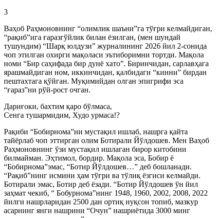
3
Ваҳоб Раҳмоновнинг “олимлик шаъни”га тўғри келмайдиган,
“рақиб”ига ғаразгўйлик билан ёзилган, (мен шундай
тушундим) “Шарқ юлдузи” журналининг 2026 йил 2-сонида
чоп этилган охирги мақоласи эътиборимни тортди. Мақола
номи “Бир саҳифада бир дунё хато”. Биринчидан, сарлавҳага
ярашмайдиган ном, иккинчидан, қалбидаги “кинни” бирдан
пештахтага қўйган. Муқимийдан олган эпигрифи эса
“ғараз”ни рўй-рост очган.
Дариғоки, бахтим қаро бўлмаса,
Сенга тушармидим, Худо урмаса!?
Рақиби “Бобирнома”ни мустақил ишлаб, нашрга қайта
тайёрлаб чоп эттирган олим Ботирали Йўлдошев. Мен Ваҳоб
Раҳмоновнинг ўзи мустақил ишлаган бирор китобини
билмайман. Эҳтимол, бордир. Мақола эса, Бобир ё
“Бобирнома”эмас, “Ботир Йўлдошев…” деб бошланади.
“Рақиб”нинг исмини ҳам тўғри ва тўлиқ ёзгиси келмайди.
Ботирали эмас, Ботир деб ёзади. “Ботир Йўлдошев ўн йил
заҳмат чекиб, “ Бобурнома”нинг 1948, 1960, 2002, 2008, 2022
йилги нашрларидан 2500 дан ортиқ нуқсон топиб, мазкур
асарнинг янги нашрини “Очун” нашриётида 3000 минг