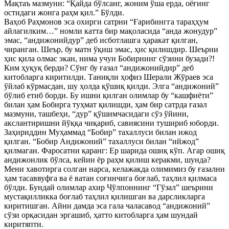
Мақтаъ мазмуни: “Қайда бўлсанг, жоним ўша ерда, оёғинг
остидаги жонга раҳм қил.” Бўлди.
Ваҳоб Раҳмонов эса охирги сатрни “Ғарибингга тараҳҳум
айлагилким…” номли катта бир мақоласида “анда жонудур”
эмас, “андижонийдур” деб исботлашга ҳаракат қилган,
чиранган. Шеър, бу матн ўқиш эмас, ҳис қилишдир. Шеърни
ҳис қила олмас экан, нима учун Бобирнинг сўзини бузади?!
Ким ҳуқуқ берди? Сўнг бу ғазал “андижонийдир” деб
китобларга киритилди. Таниқли ҳофиз Шерали Жўраев эса
ўйлаб кўрмасдан, шу ҳолда қўшиқ қилди. Элга “андижоний”
бўлиб етиб борди. Бу ишни қилган олимлар бу “кашфиёти”
билан ҳам Бобирга туҳмат қилишди, ҳам бир сатрда ғазал
мазмуни, ташбеҳи, “дур” қўшимчасидаги сўз ўйини,
акслантиришни йўққа чиқариб, савиясини тушириб юборди.
Заҳириддин Муҳаммад “Бобир” тахаллуси билан ижод
қилган. “Бобир Андижоний” тахаллуси билан “ийжод”
қилмаган. Фаросатни қаранг: Ер шарида ошиқ кўп. Агар ошиқ
андижонлик бўлса, кейин ёр раҳм қилиш керакми, шунда?
Мени хавотирга солган нарса, келажакда олимимиз бу ғазални
ҳам тасаввуфга ва ё ватан соғинчига боғлаб, таҳлил қилмаса
бўлди. Бундай олимлар ахир Чўлпоннинг “Гўзал” шеърини
мустақилликка боғлаб таҳлил қилишган ва дарсликларга
киритишган. Айни дамда эса гала чаласавод “андижоний”
сўзи орқасидан эргашиб, ҳатто китобларга ҳам шундай
киритяпти.