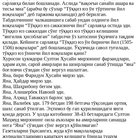
сарлавҳа билан бошланади. Аслида “вақоеъи санайи ашара ва
тисъа миа” (арабча бу сўзлар “Тўққиз юз ўн тўртинчи йил
воқеалари” деб таржима қиланади) деб берилган.
Табдилчининг чалкашишига сабаб ундан олдинги йил
воқеалари “Тўққиз юз саккизинчи йил” сарлавҳа остида эди.
Тўққиз юз саккиздан сўнг тўққиз юз тўққиз келишини
“янгилик ҳисоблаган” табдилчи ўз хатосини ўқувчига тақдим
қилади. Кейинги сарлавҳа “Тўққиз юз ўн биринчи йил (1505-
1506) воқеалари” деб бошланади. Ўқувчида савол туғилади,
тўққиз юз ўнинчи йил воқеалари қани?
Хуросон ҳукмдори Султон Ҳусайн мирзонинг фарзандлари,
ҳарам аҳли, сарой амирлари ва шоирларни санаб ўтишда “яна”
боғловчи сўзидан сўнг вергул ишлатган.
Яна, бири Фаридун Ҳусайн мирзо эди.
Яна, Ҳайдар мирзо эди.
Яна, Шаҳрибону бегим эди.
Яна, Алишербек Навоий эди.
Яна, Аҳмад Таваккул барлос эди.
Яна, Валибек эди. 179 бетдан 198 бетгача тўқсондан ортиқ
шахс санаб ўтилган. Эҳтимол бу гап қурилишидаги янги
қоида дерсиз. У ҳолда китобнинг 38-43 бетларидаги Султон
Маҳмуд мирзонинг оила аъзолари ва амирларини санашда
нега “Яна” сўзидан сўнг вергул қўйилмаган?
Газеталарни ўқисангиз, жуда кўп мақолаларада
журналистларимиз қаратқич келишиги ўрнида тушум