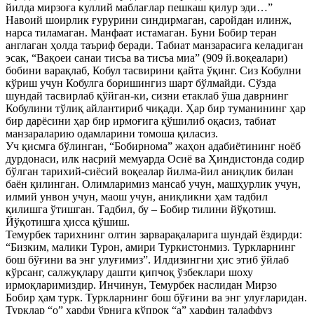
йилда мирзоға куллий маблағлар пешкаш қилур эди…”
Навоий шоирлик ғурурини синдирмаган, саройдан илинж,
нарса тиламаган. Манфаат истамаган. Буни Бобир теран
англаган ҳолда таъриф беради. Табиат манзарасига келадиган
эсак, “Вақоеи санаи тисъа ва тисъа миа” (909 й.воқеалари)
бобини варақлаб, Кобул тасвирини қайта ўқинг. Сиз Кобулни
кўриш учун Кобулга боришингиз шарт бўлмайди. Сўзда
шундай тасвирлаб қўйган-ки, сизни етаклаб ўша даврнинг
Кобулини тўлиқ айлантириб чиқади. Ҳар бир туманининг ҳар
бир дарёсини ҳар бир ирмоғига қўшилиб оқасиз, табиат
манзараларию одамларини томоша қиласиз.
Уч қисмга бўлинган, “Бобирнома” жаҳон адабиётининг ноёб
дурдонаси, илк насрий мемуарда Осиё ва Ҳиндистонда содир
бўлган тарихий-сиёсий воқеалар йилма-йил аниқлик билан
баён қилинган. Олимларимиз мансаб учун, машҳурлик учун,
илмий унвон учун, маош учун, аниқликни ҳам тадбил
қилишга ўтишган. Тадбил, бу – Бобир тилини йўқотиш.
Йўқотишга ҳисса қўшиш.
Темурбек тарихнинг олтин зарварақаларига шундай ёздирди:
“Бизким, малики Турон, амири Туркистонмиз. Туркларнинг
бош бўғини ва энг улуғимиз”. Илдизингни ҳис этиб ўйлаб
кўрсанг, салжуқлару дашти қипчоқ ўзбеклари шоху
ирмоқларимиздир. Инчинун, Темурбек наслидан Мирзо
Бобир ҳам турк. Туркларнинг бош бўғини ва энг улуғларидан.
Турклар “о” ҳарфи ўрнига кўпроқ “а” ҳарфин талаффуз