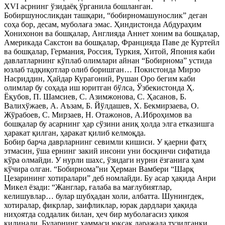
XVI асрнинг ўзидаёқ ўрганила бошланган.
Бобиршуносликдан ташқари, “бобирномашунослик” деган
соҳа бор, десам, муболаға эмас. Ҳиндистонда Абдураҳим
Хонихонон ва бошқалар, Англияда Аннет хоним ва бошқалар,
Америкада Сакстон ва бошқалар, Францияда Паве де Куртейл
ва бошқалар, Германия, Россия, Туркия, Хитой, Япония каби
давлатларнинг кўплаб олимлари айнан “Бобирнома” устида
юзлаб тадқиқотлар олиб боришган… Покистонда Мирзо
Насриддин, Ҳайдар Курагоний, Рушан Оро бегим каби
олимлар бу соҳада иш юритган бўлса, Ўзбекистонда Ҳ.
Ёқубов, П. Шамсиев, С. Азимжонова, С. Ҳасанов, Б.
Валихўжаев, А. Аъзам, Б. Йўлдашев, Х. Бекмирзаева, О.
Жўрабоев, С. Мирзаев, Н. Отажонов, А.Иброҳимов ва
бошқалар бу асарнинг ҳар сўзини аниқ ҳолда элга етказишга
ҳаракат қилган, ҳаракат қилиб келмоқда.
Бобир барча даврларнинг севимли кишиси. У қаерни фатҳ
этмасин, ўша ернинг закий инсони уни босқинчи сифатида
кўра олмайди. У нурли шахс, ўзидаги нурни ёзганига ҳам
кўчира олган. “Бобирнома”ни Ҳерман Вамбери “Шарқ
Цезарининг хотиралари” деб номлайди. Бу асар ҳақида Анри
Микел ёзади: “Жанглар, ғалаба ва мағлубиятлар,
келишувлар… булар шубҳадан холи, албатта. Шунингдек,
хотиралар, фикрлар, заифликлар, юрак дардлари ҳақида
ниҳоятда соддалик билан, ҳеч бир муболағасиз ҳикоя
қилинади. Буларнинг ҳаммаси юксак даражада тузилганки,