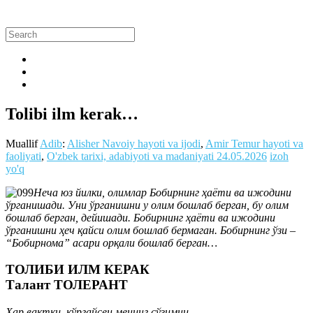
Tolibi ilm kerak…
Muallif
Adib
:
Alisher Navoiy hayoti va ijodi
,
Amir Temur hayoti va
faoliyati
,
O'zbek tarixi, adabiyoti va madaniyati
24.05.2026
izoh
yo'q
Неча юз йилки, олимлар Бобирнинг ҳаёти ва ижодини
ўрганишади. Уни ўрганишни у олим бошлаб берган, бу олим
бошлаб берган, дейишади. Бобирнинг ҳаёти ва ижодини
ўрганишни ҳеч қайси олим бошлаб бермаган. Бобирнинг ўзи –
“Бобирнома” асари орқали бошлаб берган…
ТОЛИБИ ИЛМ КЕРАК
Талант ТОЛЕРАНТ
Ҳар вақтки, кўргайсен менинг сўзимни,