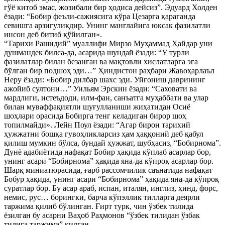
гўё китоб эмас, жозибали бир ҳодиса дейсиз”. Эдуард Холден
ёзади: “Бобир феъли-сажиясига кўра Цезарга қараганда
севишга арзигуликдир. Унинг манглайига юксак фазилатли
инсон деб битиб қўйилган».
“Тарихи Рашидий” муаллифи Мирзо Муҳаммад Ҳайдар уни
душмандек билса-да, асарида шундай ёзади: “У турли
фазилатлар билан безанган ва мақтовли хислатларга эга
бўлган бир подшоҳ эди…” Ҳиндистон раҳбари Жавоҳарлаъл
Неру ёзади: «Бобир дилбар шахс эди. Уйғониш даврининг
ажойиб султони…” Уильям Эрскин ёзади: “Саховати ва
мардлиги, истеъдоди, илм-фан, санъатга муҳаббати ва улар
билан муваффақиятли шуғулланиши жиҳатидан Осиё
шоҳлари орасида Бобирга тенг келадиган бирор шоҳ
топилмайди». Лейн Поул ёзади: “Агар бирон тарихий
ҳужжатни бошқа гувоҳликларсиз ҳам ҳаққоний деб қабул
қилиш мумкин бўлса, бундай ҳужжат, шубҳасиз, “Бобирнома”.
Дунё адабиётида нафақат Бобир ҳақида кўплаб асарлар бор,
унинг асари “Бобирнома” ҳақида яна-да кўпроқ асарлар бор.
Шарқ миниатюрасида, ғарб рассомчилик саънатида нафақат
Бобур ҳақида, унинг асари “Бобирнома” ҳақида яна-да кўпроқ
суратлар бор. Бу асар араб, испан, италян, инглиз, ҳинд, форс,
немис, рус… борингки, барча кўпэллик тилларга деярли
таржима қилиб бўлинган. Ғирт турк, чин ўзбек тилида
ёзилган бу асарни Ваҳоб Раҳмонов “ўзбек тилидан ўзбак
тилига таржима” қилган.