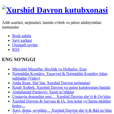
Adib asarlari, tarjimalari, hamda o'zbek va jahon adabiyotidan
namunalar
Bosh sahifa
Sayt xaritasi
Qiziqarli saytlar
RSS
ENG SO’NGGI
Mirzohid Muzaffar. Hechlik va Hellados. Esse
Najmiddin Komilov. Tasavvuf & Najmiddin Komilov bilan
suhbatlar (Video)
Attila Ilxan. She’rlar. Xurshid Davron tarjimalari
Rajab Xolbek. Xurshid Davron va uning kutubxonasi haqida
Abduhamid Pardayev. Yangi to’rtliklar
Unutayin degandim seni… Xurshid Davron she’ri & Qo’shiq
Xurshid Davron & Sarvara & IA. Sen kelar yo’llarga tikildim
bedor…
Xayr, dema, sevgilim… Xurshid Davron she’ri & Ikki qo’shiq