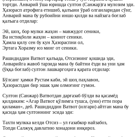
тортди. Анварий ўша юришда султон (Санжар)га мулозим эди.
Ҳазорасп атрофига етишиб, қалъани ўраб олганларидан сўнг,
Анварий мана бу рубоийни иншо қилди ва найзага боғлаб
қалъага отдилар:
Эй, шоҳ, бор мулки жаҳон – мавжудот сеники,
Ва истиқболи жаҳон – коинот сеники.
Ҳамла қилу сен бу кун Ҳазораспни ол,
Эртага Хоразму юз минг от сеники.
Рашидиддин Ватвот қалъада, Отсизнинг қошида эди,
Анварийга жавоб тарзида мана бу байтни ёзди ва уни ҳам
(ўққа боғлаб) султон лашкаргоҳига қарата отдилар:
Бўлсанг ҳамки Рустам каби, эй шоҳ паҳлавон,
Ҳазораспдан бир эшак ҳам олмоғинг гумон.
Султон (Санжар) Ватвотдан дарғазаб бўлди ва қасамёд
қилдиким: «Агар Ватвот қўлимга тушса, (уни) етти пора
қиламан», деб. Рашидиддин Ватвот (илгари) айтган мана бу
қасида ҳам султоннинг эсида эди:
Тахти мулкка келди Отсиз – ул ғазабкор найзабоз,
Топди Салжуқ давлатию хонадони инқироз.