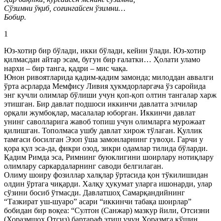
Сўзимни ўқиб, соғингайсен ўзимни…
Бобир.
1
Юз-хотир бир бўлади, икки бўлади, кейин ўлади. Юз-хотир
қилмасдан айтар эсам, бугун бир ғалатки… Ҳолати уламо
нархи – бир танга, қадри – мис чақа.
Юнон ривоятларида қадим-қадим замонда; милоддан аввалги
ўрта асрларда Мемфису Ливия ҳукмдорларгача ўз саройида
энг кучли олимлар бўлиши учун қоп-қоп олтин тангалар харж
этишган. Бир давлат подшоси иккинчи давлатга элчилар
орқали жумбоқлар, масалалар юборган. Иккинчи давлат
унинг саволларига жавоб топиш учун олимларга мурожаат
қилишган. Тополмаса ушбу давлат хирож тўлаган. Қуллик
тамғаси босилган Эзоп ўша замонларнинг гувоҳи. Гарчи у
қора қул эса-да, фикри озод, зикри одамлар тилида бўларди.
Қадим Римда эса, Римнинг буюклигини шоирлару нотиқлару
олимлару саркардаларнинг саводи белгилаган.
Олиму шоиру фозиллар халқлар ўртасида қон тўкилишидан
олдин ўртага чиқарди. Халқу ҳукумат уларга ишонарди, улар
сўзини босиб ўтмасди. Давлатшоҳ Самарқандийнинг
“Тазкират уш-шуаро” асари “иккинчи табақа шоирлар”
бобидан бир воқеа: “Султон (Санжар) мазкур йили, Отсизни
(Хоразмшоҳ Отсиз) бартараф этиш учун Хоразмга қўшин