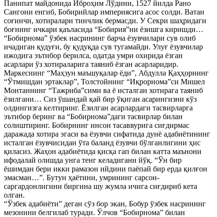
Панипат майдонида Иброҳим Лўдини, 1527 йилда Рано
Сангони енгиб, Бобирийлар империясига асос солди. Ватан
соғинчи, хотиралари тинчлик бермасди. У Секри шаҳридаги
боғнинг ичкари қаъласида “Бобирия”ни ёзишга киришди…
“Бобирнома” ўзбек насрининг барча ёзувчилари сув олиб
ичадиган қудуғи, бу қудуқда сув тугамайди. Улуғ ёзувчилар
ижодига эътибор берилса, одатда умри охирида ёзган
асарлари ўз хотираларига таяниб ёзган асарларидир.
Маркеснинг “Маҳзун маъшуқалар ёди”, Абдулла Қаҳҳорнинг
“Ўтмишдан эртаклар”, Толстойнинг “Иқрорнома”си Мишел
Монтаннинг “Тажриба”сими ва ё исталган хотирага таяниб
ёзилгани… Сиз ўшандай қай бир ўқиган асарингизни кўз
олдингизга келтиринг. Ёзилган асарлардаги тасвирларга
эътибор беринг ва “Бобирнома”даги тасвирлар билан
солиштиринг. Бобирнинг инсон тасаввурига сиғдирмас
даражада хотира эгаси ва ёзувчи сифатида дунё адабиётининг
исталган ёзувчисидан ўта баланд ёзувчи бўлганлигини ҳис
қиласиз. Жаҳон адабиётида қисқа гап билан катта маънони
ифодалай олишда унга тенг келадигани йўқ. “Ўн бир
ёшимдан бери икки рамазон ийдини паёпай бир ерда қилғон
эмасман…”. Бутун ҳаётини, умрининг сарсон-
саргардонлигини биргина шу жумла ичига сиғдириб кета
олган.
“Ўзбек адабиёти” деган сўз бор экан, Бобур ўзбек насрининг
мезонини белгилаб туради. Ўлчов “Бобирнома” билан