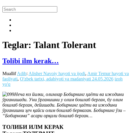
Teglar: Talant Tolerant
Tolibi ilm kerak…
Muallif
Adib
:
Alisher Navoiy hayoti va ijodi
,
Amir Temur hayoti va
faoliyati
,
O'zbek tarixi, adabiyoti va madaniyati
24.05.2026
izoh
yo'q
Неча юз йилки, олимлар Бобирнинг ҳаёти ва ижодини
ўрганишади. Уни ўрганишни у олим бошлаб берган, бу олим
бошлаб берган, дейишади. Бобирнинг ҳаёти ва ижодини
ўрганишни ҳеч қайси олим бошлаб бермаган. Бобирнинг ўзи –
“Бобирнома” асари орқали бошлаб берган…
ТОЛИБИ ИЛМ КЕРАК