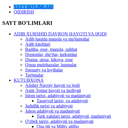
SAYT BO'LIMLARI
QIDIRISH
SAYT BO’LIMLARI
ADIB XURSHID DAVRON HAYOTI VA IJODI
Adib haqida maqola va ma'lumotlar
Adib kitoblari
Badiha, esse, maqola, suhbat
Dostonlar, she'rlar, turkumlar
Drama, qissa, hikoya, esse
Qisqa mulohazalar, luqmalar
Ssenariy va loyihalar
Tarjimalar
KUTUBXONA
Alisher Navoiy hayoti va ijodi
Amir Temur hayoti va faoliyati
Islom tarixi, adabiyoti va madaniyati
Tasavvuf tarixi, va adabiyoti
Jadidlik tarixi va adabiyoti
Jahon adabiyoti va madaniyati
Turk xalqlari tarixi, adabiyoti, madaniyati
O'zbek tarixi, adabiyoti va madaniyati
Ona tili va Milliy alifbo