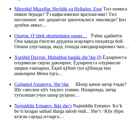
Mirzohid Muzaffar. Hechlik va Hellados. Esse
Тил нимага
имкон беради? Ўз қафасимизни яратишгами? Тил
инсоннинг энг даҳшатли эринчоқлиги эмасмиди? Биз
дунёни аввал…
Onajon. O’zbek shoirlarining onaga…
Ўзбек адабиёти
Она ҳақида ёзилган дурдона асарларга ниҳоятда бой.
Онани улуғлашда, мадҳ этишда ижодкорларимиз чин…
Xurshid Davron. Muhabbat haqida she’rlar (I)
Ёдларингга
олурмисан сирли дамларни, Ёдларингга олурмисан
ширин ғамларни, Ёқиб қўйиб тун қўйнида ёки
шамларни Мени ёдга…
Guljamol Asqarova. She’rlar.
Шоир қачон шеър ёзади?
Шу саволни кўп таҳлил этаман. Назаримда, шеър
туғилиши учун шоир руҳини…
Najmiddin Ermatov. Ikki she’r
Najmiddin Ermatov. Ko‘k
bo‘ri kezgan sarhad itlarga talosh endi... She’r / Кўк бўри
кезган сарҳад итларга…