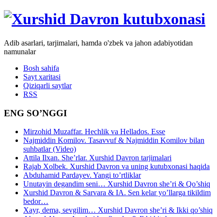
Adib asarlari, tarjimalari, hamda o'zbek va jahon adabiyotidan
namunalar
Bosh sahifa
Sayt xaritasi
Qiziqarli saytlar
RSS
ENG SO’NGGI
Mirzohid Muzaffar. Hechlik va Hellados. Esse
Najmiddin Komilov. Tasavvuf & Najmiddin Komilov bilan
suhbatlar (Video)
Attila Ilxan. She’rlar. Xurshid Davron tarjimalari
Rajab Xolbek. Xurshid Davron va uning kutubxonasi haqida
Abduhamid Pardayev. Yangi to’rtliklar
Unutayin degandim seni… Xurshid Davron she’ri & Qo’shiq
Xurshid Davron & Sarvara & IA. Sen kelar yo’llarga tikildim
bedor…
Xayr, dema, sevgilim… Xurshid Davron she’ri & Ikki qo’shiq