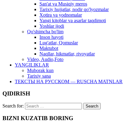
San'at va Musiqiy meros
Tarixiy hujjatlar, nodir qo'lyozmalar
Xotira va yodnomalar
Yangi kitoblar va asarlar taqdimoti
Yoshlar ijodi
Qo'shimcha bo'lim
Inson hayoti
Lug'atlar, Qomuslar
Maktubot
Naqllar, hikmatlar, rivoyatlar
Video, Audio,Foto
YANGILIKLAR
Muborak kun
Tarixiy sana
ТЕКСТЫ НА РУССКОМ — RUSCHA MATNLAR
QIDIRISH
Search for:
BIZNI KUZATIB BORING