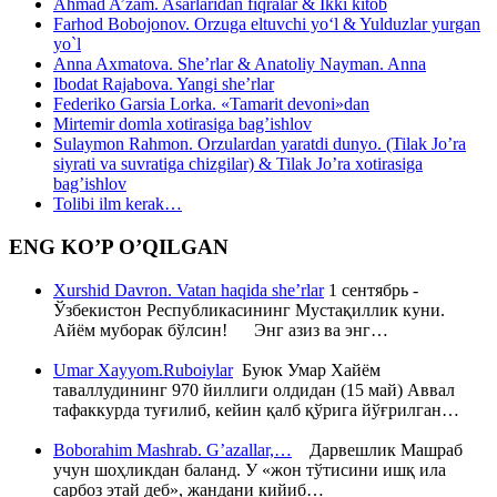
Ahmad A’zam. Asarlaridan fiqralar & Ikki kitob
Farhod Bobojonov. Orzuga eltuvchi yo‘l & Yulduzlar yurgan
yo`l
Anna Axmatova. She’rlar & Anatoliy Nayman. Anna
Ibodat Rajabova. Yangi she’rlar
Federiko Garsia Lorka. «Tamarit devoni»dan
Mirtemir domla xotirasiga bag’ishlov
Sulaymon Rahmon. Orzulardan yaratdi dunyo. (Tilak Jo’ra
siyrati va suvratiga chizgilar) & Tilak Jo’ra xotirasiga
bag’ishlov
Tolibi ilm kerak…
ENG KO’P O’QILGAN
Xurshid Davron. Vatan haqida she’rlar
1 сентябрь -
Ўзбекистон Республикасининг Мустақиллик куни.
Айём муборак бўлсин! Энг азиз ва энг…
Umar Xayyom.Ruboiylar
Буюк Умар Хайём
таваллудининг 970 йиллиги олдидан (15 май) Аввал
тафаккурда туғилиб, кейин қалб қўрига йўғрилган…
Boborahim Mashrab. G’azallar,…
Дарвешлик Машраб
учун шоҳликдан баланд. У «жон тўтисини ишқ ила
сарбоз этай деб», жандани кийиб…