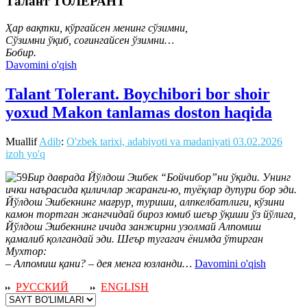
Талант ТОЛЕРАНТ
Ҳар вақтки, кўргайсен менинг сўзимни,
Сўзимни ўқиб, соғингайсен ўзимни…
Бобир.
Davomini o'qish
Talant Tolerant. Boychibori bor shoir
yoxud Makon tanlamas doston haqida
Muallif
Adib
:
O'zbek tarixi, adabiyoti va madaniyati
03.02.2026
izoh yo'q
Бир даврада Йўлдош Эшбек “Бойчибор”ни ўқиди. Унинг
ички наърасида қиличлар жаранги-ю, туёқлар дупури бор эди.
Йўлдош Эшбекнинг мағрур, туриши, алпкелбатлиги, кўзини
камон тортган жангчидай бироз юмиб шеър ўқиши ўз йўлига,
Йўлдош Эшбекнинг ичида занжирни узолмай Алпомиш
қамалиб қолгандай эди. Шеър тугагач ёнимда ўтирган
Мухтор:
‒ Алпомиш қани? ‒ дея менга юзланди…
Davomini o'qish
РУССКИЙ
ENGLISH