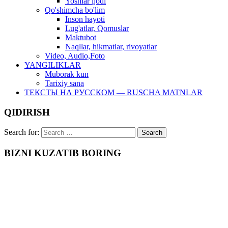
Yoshlar ijodi
Qo'shimcha bo'lim
Inson hayoti
Lug'atlar, Qomuslar
Maktubot
Naqllar, hikmatlar, rivoyatlar
Video, Audio,Foto
YANGILIKLAR
Muborak kun
Tarixiy sana
ТЕКСТЫ НА РУССКОМ — RUSCHA MATNLAR
QIDIRISH
Search for:
BIZNI KUZATIB BORING