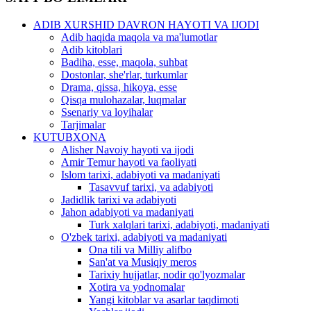
ADIB XURSHID DAVRON HAYOTI VA IJODI
Adib haqida maqola va ma'lumotlar
Adib kitoblari
Badiha, esse, maqola, suhbat
Dostonlar, she'rlar, turkumlar
Drama, qissa, hikoya, esse
Qisqa mulohazalar, luqmalar
Ssenariy va loyihalar
Tarjimalar
KUTUBXONA
Alisher Navoiy hayoti va ijodi
Amir Temur hayoti va faoliyati
Islom tarixi, adabiyoti va madaniyati
Tasavvuf tarixi, va adabiyoti
Jadidlik tarixi va adabiyoti
Jahon adabiyoti va madaniyati
Turk xalqlari tarixi, adabiyoti, madaniyati
O'zbek tarixi, adabiyoti va madaniyati
Ona tili va Milliy alifbo
San'at va Musiqiy meros
Tarixiy hujjatlar, nodir qo'lyozmalar
Xotira va yodnomalar
Yangi kitoblar va asarlar taqdimoti