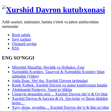
Adib asarlari, tarjimalari, hamda o'zbek va jahon adabiyotidan
namunalar
Bosh sahifa
Sayt xaritasi
Qiziqarli saytlar
RSS
ENG SO’NGGI
Mirzohid Muzaffar. Hechlik va Hellados. Esse
Najmiddin Komilov. Tasavvuf & Najmiddin Komilov bilan
suhbatlar (Video)
Attila Ilxan. She’rlar. Xurshid Davron tarjimalari
Rajab Xolbek. Xurshid Davron va uning kutubxonasi haqida
Abduhamid Pardayev. Yangi to’rtliklar
Unutayin degandim seni… Xurshid Davron she’ri & Qo’shiq
Xurshid Davron & Sarvara & IA. Sen kelar yo’llarga tikildim
bedor…
Xayr, dema, sevgilim… Xurshid Davron she’ri & Ikki qo’shiq