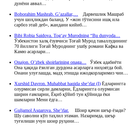
дунёни аввал…
Boborahim Mashrab. G’azallar,…
Дарвешлик Машраб
учун шоҳликдан баланд. У «жон тўтисини ишқ ила
сарбоз этай деб», жандани кийиб…
Bibi Robia Saidova. Tog‘ay Murodning “Bu dunyoda…
Ўзбекистон халқ ёзувчиси Тоғай Мурод таваллудининг
70 йиллиги Тоғай Муроднинг ушбу романи Кафка ва
Камю асарлари…
Onajon. O’zbek shoirlarining onaga…
Ўзбек адабиёти
Она ҳақида ёзилган дурдона асарларга ниҳоятда бой.
Онани улуғлашда, мадҳ этишда ижодкорларимиз чин…
Xurshid Davron. Muhabbat haqida she’rlar (I)
Ёдларингга
олурмисан сирли дамларни, Ёдларингга олурмисан
ширин ғамларни, Ёқиб қўйиб тун қўйнида ёки
шамларни Мени ёдга…
Guljamol Asqarova. She’rlar.
Шоир қачон шеър ёзади?
Шу саволни кўп таҳлил этаман. Назаримда, шеър
туғилиши учун шоир руҳини…