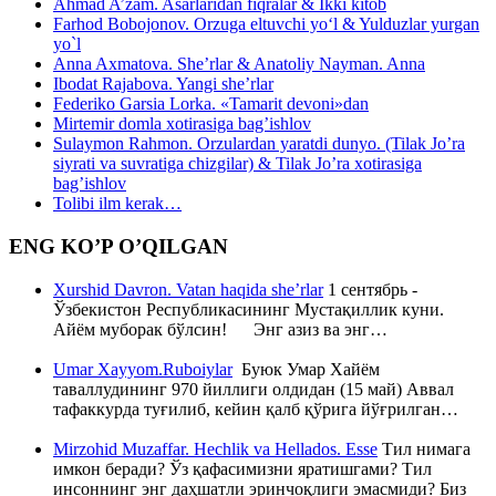
Ahmad A’zam. Asarlaridan fiqralar & Ikki kitob
Farhod Bobojonov. Orzuga eltuvchi yo‘l & Yulduzlar yurgan
yo`l
Anna Axmatova. She’rlar & Anatoliy Nayman. Anna
Ibodat Rajabova. Yangi she’rlar
Federiko Garsia Lorka. «Tamarit devoni»dan
Mirtemir domla xotirasiga bag’ishlov
Sulaymon Rahmon. Orzulardan yaratdi dunyo. (Tilak Jo’ra
siyrati va suvratiga chizgilar) & Tilak Jo’ra xotirasiga
bag’ishlov
Tolibi ilm kerak…
ENG KO’P O’QILGAN
Xurshid Davron. Vatan haqida she’rlar
1 сентябрь -
Ўзбекистон Республикасининг Мустақиллик куни.
Айём муборак бўлсин! Энг азиз ва энг…
Umar Xayyom.Ruboiylar
Буюк Умар Хайём
таваллудининг 970 йиллиги олдидан (15 май) Аввал
тафаккурда туғилиб, кейин қалб қўрига йўғрилган…
Mirzohid Muzaffar. Hechlik va Hellados. Esse
Тил нимага
имкон беради? Ўз қафасимизни яратишгами? Тил
инсоннинг энг даҳшатли эринчоқлиги эмасмиди? Биз