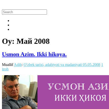
Oy:
Май 2008
Usmon Azim. Ikki hikoya.
Muallif
Adib
:
O'zbek tarixi, adabiyoti va madaniyati
05.05.2008
1
izoh