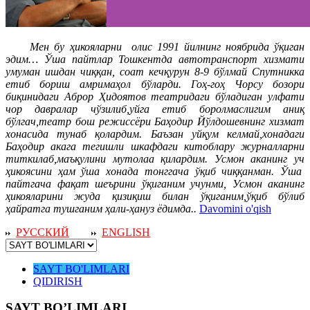
Мен бу ҳикояларни олис 1991 йилнинг ноябрида ўқиган
эдим…
Ўша пайтлар Тошкентда автотранспорт хизмати
умуман ишдан чиққан, соат кечқурун 8-9 бўлмай Спутникка
етиб бориш амримаҳол бўларди. Гоҳ-гоҳ Чорсу бозори
биқинидаги Аброр Ҳидоятов театридаги бўладиган улфати
чор давралар чўзилиб,уйга етиб боролмаслигим аниқ
бўлгач,театр бош режиссёри Баҳодир Йўлдошевнинг хизмат
хонасида тунаб қолардим. Баъзан уйқум келмай,хонадаги
Баҳодир акага тегишли шкафдаги китоблару журналларни
титкилаб,маъқулини мутолаа қилардим. Усмон аканинг уч
ҳикоясини ҳам ўша хонада тонггача ўқиб чиққанман. Ўша
пайтгача фақат шеърини ўқиганим учунми, Усмон аканинг
ҳикояларини жуда қизиқиш билан ўқиганим,ўқиб бўлиб
ҳайратга тушганим ҳали-ҳануз ёдимда..
Davomini o'qish
РУССКИЙ
ENGLISH
SAYT BO'LIMLARI
QIDIRISH
SAYT BO’LIMLARI