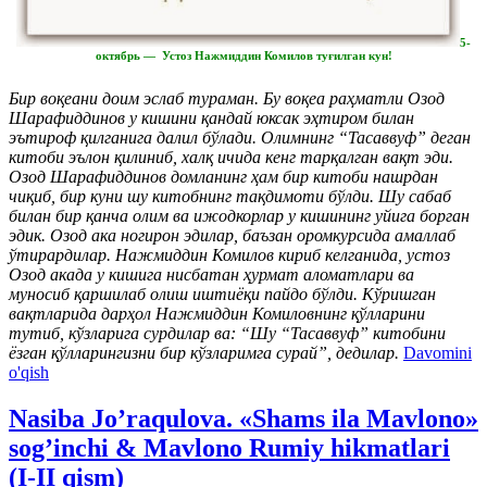
5-
октябрь — Устоз Нажмиддин Комилов туғилган кун!
Бир воқеани доим эслаб тураман. Бу воқеа раҳматли Озод
Шарафиддинов у кишини қандай юксак эҳтиром билан
эътироф қилганига далил бўлади. Олимнинг “Тасаввуф” деган
китоби эълон қилиниб, халқ ичида кенг тарқалган вақт эди.
Озод Шарафиддинов домланинг ҳам бир китоби нашрдан
чиқиб, бир куни шу китобнинг тақдимоти бўлди. Шу сабаб
билан бир қанча олим ва ижодкорлар у кишининг уйига борган
эдик. Озод ака ногирон эдилар, баъзан оромкурсида амаллаб
ўтирардилар. Нажмиддин Комилов кириб келганида, устоз
Озод акада у кишига нисбатан ҳурмат аломатлари ва
муносиб қаршилаб олиш иштиёқи пайдо бўлди. Кўришган
вақтларида дарҳол Нажмиддин Комиловнинг қўлларини
тутиб, кўзларига сурдилар ва: “Шу “Тасаввуф” китобини
ёзган қўлларингизни бир кўзларимга сурай”, дедилар.
Davomini
o'qish
Nasiba Jo’raqulova. «Shams ila Mavlono»
sog’inchi & Mavlono Rumiy hikmatlari
(I-II qism)