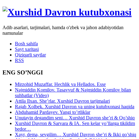
Adib asarlari, tarjimalari, hamda o'zbek va jahon adabiyotidan
namunalar
Bosh sahifa
Sayt xaritasi
Qiziqarli saytlar
RSS
ENG SO’NGGI
Mirzohid Muzaffar. Hechlik va Hellados. Esse
Najmiddin Komilov. Tasavvuf & Najmiddin Komilov bilan
suhbatlar (Video)
Attila Ilxan. She’rlar. Xurshid Davron tarjimalari
Rajab Xolbek. Xurshid Davron va uning kutubxonasi haqida
Abduhamid Pardayev. Yangi to’rtliklar
Unutayin degandim seni… Xurshid Davron she’ri & Qo’shiq
Xurshid Davron & Sarvara & IA. Sen kelar yo’llarga tikildim
bedor…
Xayr, dema, sevgilim… Xurshid Davron she’ri & Ikki qo’shiq