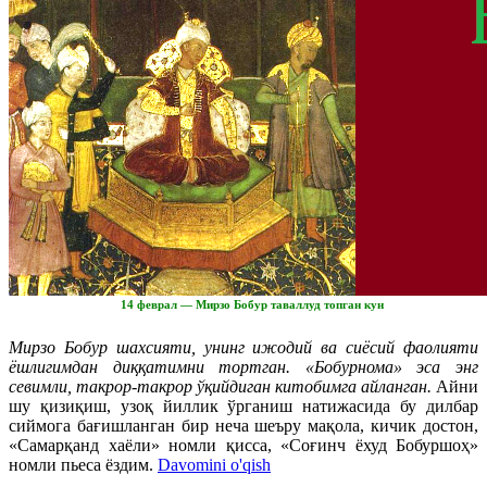
14 феврал — Мирзо Бобур таваллуд топган кун
Мирзо Бобур шахсияти, унинг ижодий ва сиёсий фаолияти
ёшлигимдан диққатимни тортган.
«Бобурнома» эса энг
севимли, такрор-такрор ўқийдиган китобимга айланган.
Айни
шу қизиқиш, узоқ йиллик ўрганиш натижасида бу дилбар
сиймога бағишланган бир неча шеъру мақола, кичик достон,
«Самарқанд хаёли» номли қисса, «Соғинч ёхуд Бобуршоҳ»
номли пьеса ёздим.
Davomini o'qish