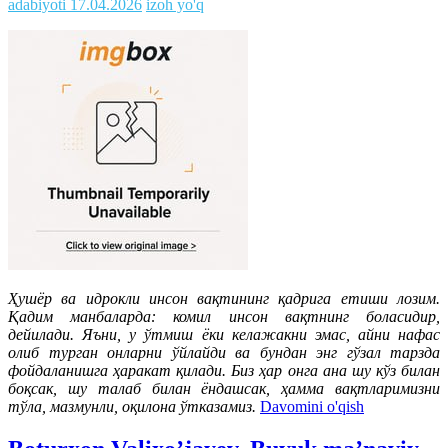
adabiyoti
17.04.2026
izoh yo'q
Ҳушёр ва идрокли инсон вақтининг қадрига етиши лозим.
Қадим манбаларда: комил инсон вақтнинг боласидир,
дейилади. Яъни, у ўтмиш ёки келажакни эмас, айни нафас
олиб турган онларни ўйлайди ва бундан энг гўзал тарзда
фойдаланишга ҳаракат қилади. Биз ҳар онга ана шу кўз билан
боқсак, шу талаб билан ёндашсак, ҳамма вақтларимизни
тўла, мазмунли, оқилона ўтказамиз.
Davomini o'qish