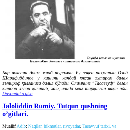
Саҳифа устоз ва муаллим
Нажмиддин Комилов хотирасига бағишланади
Бир воқеани доим эслаб тураман. Бу воқеа раҳматли Озод
Шарафиддинов у кишини қандай юксак эҳтиром билан
эътироф қилганига далил бўлади. Олимнинг “Тасаввуф” деган
китоби эълон қилиниб, халқ ичида кенг тарқалган вақт эди.
Davomini o'qish
Jaloliddin Rumiy. Tutqun qushning
o’gitlari.
Muallif
Adib
:
Naqllar, hikmatlar, rivoyatlar
,
Tasavvuf tarixi, va