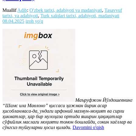
Muallif
Adib
:
O'zbek tarixi, adabiyoti va madaniyati
,
Tasavvuf
tarixi, va adabiyoti
,
Turk xalqlari tarixi, adabiyoti, madaniyati
08.04.2025
izoh yo'q
Маъруфжон Йўлдошевнинг
“Шамс ила Мавлоно” қиссаси ҳажман йирик асар
ҳисобланмаса-да, ундаги ирфоний мазмун-моҳият ва сирли
ҳикматлар, ҳар бир мулоҳаза ортида яширин ҳақиқатлар
сўфийлик маслаги моҳияти томон бошлайди, сокин хаёллар ва
сўнгсиз туйғуларни ҳосил қилади.
Davomini o'qish