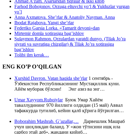
Ahmad A’zam. Asarlaridan fiqralar & Ikki kitob
Farhod Bobojonov. Orzuga eltuvchi yo‘l & Yulduzlar yurgan
yo`l
Anna Axmatova. She’rlar & Anatoliy Nayman. Anna
Ibodat Rajabova. Yangi she’rlar
Federiko Garsia Lorka. «Tamarit devoni»dan
Mirtemir domla xotirasiga bag’ishlov
Sulaymon Rahmon. Orzulardan yaratdi dunyo. (Tilak Jo’ra
siyrati va suvratiga chizgilar) & Tilak Jo’ra xotirasiga
bag’ishlov
Tolibi ilm kerak…
ENG KO’P O’QILGAN
Xurshid Davron. Vatan haqida she’rlar
1 сентябрь -
Ўзбекистон Республикасининг Мустақиллик куни.
Айём муборак бўлсин! Энг азиз ва энг…
Umar Xayyom.Ruboiylar
Буюк Умар Хайём
таваллудининг 970 йиллиги олдидан (15 май) Аввал
тафаккурда туғилиб, кейин қалб қўрига йўғрилган…
Boborahim Mashrab. G’azallar,…
Дарвешлик Машраб
учун шоҳликдан баланд. У «жон тўтисини ишқ ила
сарбоз этай деб», жандани кийиб…