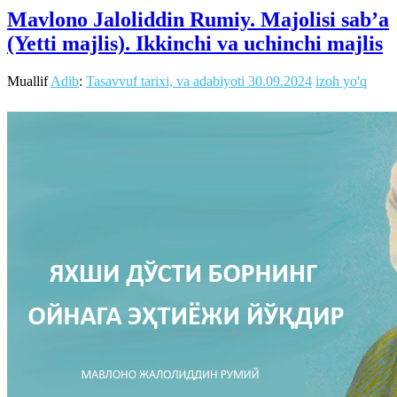
Mavlono Jaloliddin Rumiy. Majolisi sab’a
(Yetti majlis). Ikkinchi va uchinchi majlis
Muallif
Adib
:
Tasavvuf tarixi, va adabiyoti
30.09.2024
izoh yo'q