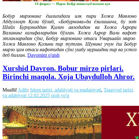
14 феврал — Мирзо Бобур таваллуд топган кун
Бобур мирзонинг ёшлигидаги илк пири Хожа Мавлоно
Абдуллоҳт Қози бўлиб, «Бобурнома»да ёзилишича, бу зот
Шайх Бурҳониддин Қилич авлодидан ва Хожа Аҳрори
Валининг халифаларидан бўлган. Хожа Аҳрор Вали вафот
этганларидан сўнг, Бобур мирзонинг отаси Умаршайх мирзо
Хожа Мавлоно Қозини пир тутган. Шунинг учун ёш Бобур
мирзо ҳам отаси вафотидан сўнг ушбу муршидни пир ва устоз
деб билган.
Davomini o'qish
Xurshid Davron. Bobur mirzo pirlari.
Birinchi maqola. Xoja Ubaydulloh Ahror.
Muallif
Adib
:
Islom tarixi, adabiyoti va madaniyati
,
Tasavvuf tarixi,
va adabiyoti
12.02.2025
izoh yo'q