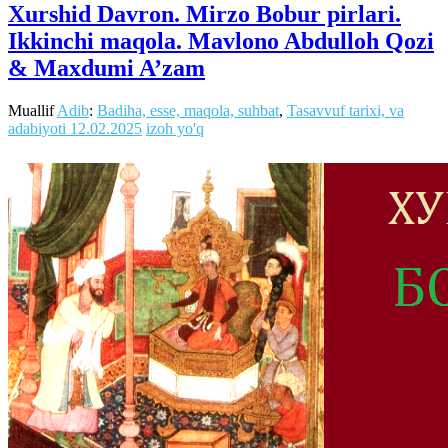
Xurshid Davron. Mirzo Bobur pirlari.
Ikkinchi maqola. Mavlono Abdulloh Qozi
& Maxdumi A’zam
Muallif
Adib
:
Badiha, esse, maqola, suhbat
,
Tasavvuf tarixi, va
adabiyoti
12.02.2025
izoh yo'q