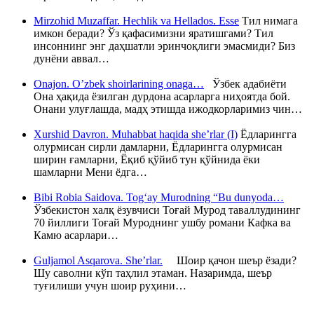
Mirzohid Muzaffar. Hechlik va Hellados. Esse
Тил нимага
имкон беради? Ўз қафасимизни яратишгами? Тил
инсоннинг энг даҳшатли эринчоқлиги эмасмиди? Биз
дунёни аввал…
Onajon. O’zbek shoirlarining onaga…
Ўзбек адабиёти
Она ҳақида ёзилган дурдона асарларга ниҳоятда бой.
Онани улуғлашда, мадҳ этишда ижодкорларимиз чин…
Xurshid Davron. Muhabbat haqida she’rlar (I)
Ёдларингга
олурмисан сирли дамларни, Ёдларингга олурмисан
ширин ғамларни, Ёқиб қўйиб тун қўйнида ёки
шамларни Мени ёдга…
Bibi Robia Saidova. Tog‘ay Murodning “Bu dunyoda…
Ўзбекистон халқ ёзувчиси Тоғай Мурод таваллудининг
70 йиллиги Тоғай Муроднинг ушбу романи Кафка ва
Камю асарлари…
Guljamol Asqarova. She’rlar.
Шоир қачон шеър ёзади?
Шу саволни кўп таҳлил этаман. Назаримда, шеър
туғилиши учун шоир руҳини…