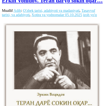
Erkin Vohidov. Teran daryo sokin oqar…
Muallif
Adib
:
O'zbek tarixi, adabiyoti va madaniyati
,
Tasavvuf
tarixi, va adabiyoti
,
Xotira va yodnomalar
05.10.2025
izoh yo'q