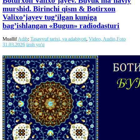
Boturxon Valixo’jayev. Buyuk ma’naviy
murshid. Birinchi qism & Botirxon
Valixo’jayev tug’ilgan kuniga
bag’ishlangan «Bugun» radiodasturi
Muallif
Adib
:
Tasavvuf tarixi, va adabiyoti
,
Video, Audio,Foto
31.03.2026
izoh yo'q