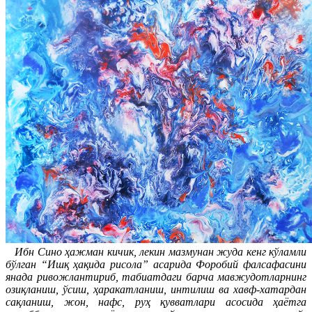
Ибн Сино ҳажман кичик, лекин мазмунан жуда кенг кўламли
бўлган “Ишқ ҳақида рисола” асарида Форобий фалсафасини
янада ривожлантириб, табиатдаги барча мавжудотларнинг
озиқланиш, ўсиш, ҳаракатланиш, интилиш ва хавф-хатардан
сақланиш, жон, нафс, руҳ қувватлари асосида ҳаётга