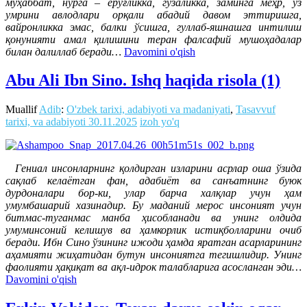
муҳаббат, нурга – ёруғликка, гўзаликка, заминга меҳр, ўз
умрини авлодлари орқали абадий давом эттиришга,
вайронликка эмас, балки ўсишга, гуллаб-яшнашга интилиш
қонунияти амал қилишини теран фалсафий мушоҳадалар
билан далиллаб беради…
Davomini o'qish
Abu Ali Ibn Sino. Ishq haqida risola (1)
Muallif
Adib
:
O'zbek tarixi, adabiyoti va madaniyati
,
Tasavvuf
tarixi, va adabiyoti
30.11.2025
izoh yo'q
Гениал инсонларнинг қолдирган изларини асрлар оша ўзида
сақлаб келаётган фан, адабиёт ва санъатнинг буюк
дурдоналари бор-ки, улар барча халқлар учун ҳам
умумбашарий хазинадир. Бу маданий мерос инсоният учун
битмас-туганмас манба ҳисобланади ва унинг олдида
умуминсоний келишув ва ҳамкорлик истиқболларини очиб
беради. Ибн Сино ўзининг ижоди ҳамда яратган асарларининг
аҳамияти жиҳатидан бутун инсониятга тегишлидир. Унинг
фаолияти ҳақиқат ва ақл-идрок талабларига асосланган эди…
Davomini o'qish