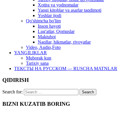
Xotira va yodnomalar
Yangi kitoblar va asarlar taqdimoti
Yoshlar ijodi
Qo'shimcha bo'lim
Inson hayoti
Lug'atlar, Qomuslar
Maktubot
Naqllar, hikmatlar, rivoyatlar
Video, Audio,Foto
YANGILIKLAR
Muborak kun
Tarixiy sana
ТЕКСТЫ НА РУССКОМ — RUSCHA MATNLAR
QIDIRISH
Search for:
BIZNI KUZATIB BORING