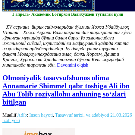
1 апрель- Академик Ботирхон Валихўжаев туғилган куни
ХV асрнинг йирик сиймоларидан бўлмиш Хожа Убайдуллоҳ
Шоший – Хожа Аҳрори Вали нақшбандия тариқатининг кўзга
кўринган муршиди бўлиш билан бирга ўз замонасидаги
ижтимоий-сиёсий, иқтисодий ва мафкуравий ҳаётда катта
из қолдирган арбоблардандир. Бу даврда унинг шуҳрати
фақат Мовароуннаҳрдагина эмас, балки Хоразм, Дашти
Қипчоқ, Хуросон ва Ҳиндистонгача бўлган Кенг жуғрофий
минтақада таралган эди.
Davomini o'qish
Olmoniyalik tasavvufshunos olima
Annamarie Shimmel qabr toshiga Ali ibn
Abu Tolib roziyallohu anhuning soʻzlari
bitilgan
Muallif
Adib
:
Inson hayoti
,
Tasavvuf tarixi, va adabiyoti
21.03.2026
izoh yo'q