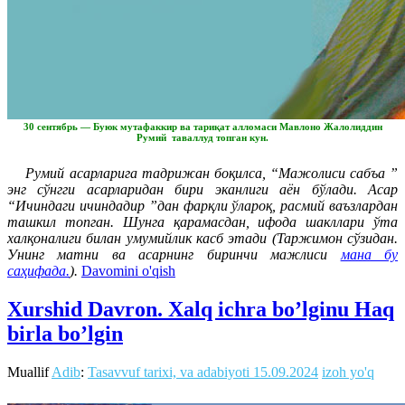
30 сентябрь — Буюк мутафаккир ва тариқат алломаси Мавлоно Жалолиддин
Румий таваллуд топган кун.
Румий асарларига тадрижан боқилса, “Мажолиси сабъа ”
энг сўнгги асарларидан бири эканлиги аён бўлади. Асар
“Ичиндаги ичиндадир ”дан фарқли ўлароқ, расмий ваъзлардан
ташкил топган. Шунга қарамасдан, ифода шакллари ўта
халқоналиги билан умумийлик касб этади (Таржимон сўзидан.
Унинг матни ва асарнинг биринчи мажлиси
мана бу
саҳифада.
).
Davomini o'qish
Xurshid Davron. Xalq ichra bo’lginu Haq
birla bo’lgin
Muallif
Adib
:
Tasavvuf tarixi, va adabiyoti
15.09.2024
izoh yo'q