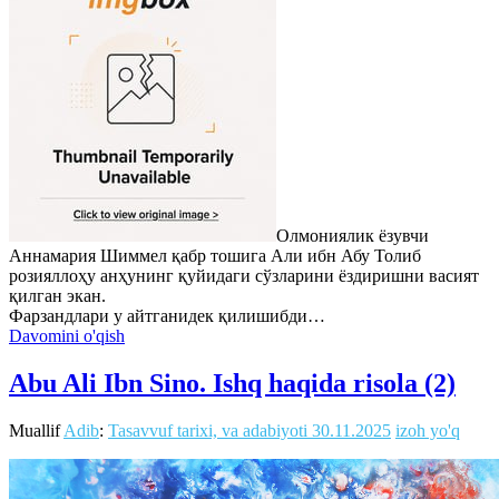
Олмониялик ёзувчи
Аннамария Шиммел қабр тошига Али ибн Абу Толиб
розияллоҳу анҳунинг қуйидаги сўзларини ёздиришни васият
қилган экан.
Фарзандлари у айтганидек қилишибди…
Davomini o'qish
Abu Ali Ibn Sino. Ishq haqida risola (2)
Muallif
Adib
:
Tasavvuf tarixi, va adabiyoti
30.11.2025
izoh yo'q