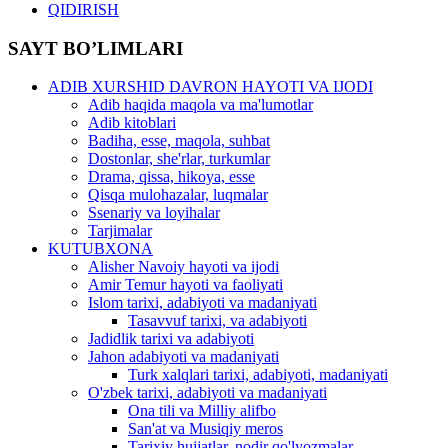
QIDIRISH
SAYT BO’LIMLARI
ADIB XURSHID DAVRON HAYOTI VA IJODI
Adib haqida maqola va ma'lumotlar
Adib kitoblari
Badiha, esse, maqola, suhbat
Dostonlar, she'rlar, turkumlar
Drama, qissa, hikoya, esse
Qisqa mulohazalar, luqmalar
Ssenariy va loyihalar
Tarjimalar
KUTUBXONA
Alisher Navoiy hayoti va ijodi
Amir Temur hayoti va faoliyati
Islom tarixi, adabiyoti va madaniyati
Tasavvuf tarixi, va adabiyoti
Jadidlik tarixi va adabiyoti
Jahon adabiyoti va madaniyati
Turk xalqlari tarixi, adabiyoti, madaniyati
O'zbek tarixi, adabiyoti va madaniyati
Ona tili va Milliy alifbo
San'at va Musiqiy meros
Tarixiy hujjatlar, nodir qo'lyozmalar