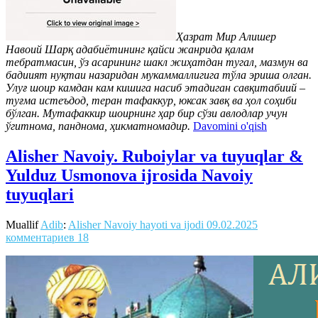
Ҳазрат Мир Алишер
Навоий Шарқ адабиётининг қайси жанрида қалам
тебратмасин, ўз асарининг шакл жиҳатдан тугал, мазмун ва
бадиият нуқтаи назаридан мукаммаллигига тўла эриша олган.
Улуғ шоир камдан кам кишига насиб этадиган савқитабиий –
туғма истеъдод, теран тафаккур, юксак завқ ва ҳол соҳиби
бўлган. Мутафаккир шоирнинг ҳар бир сўзи авлодлар учун
ўгитнома, панднома, ҳикматномадир.
Davomini o'qish
Alisher Navoiy. Ruboiylar va tuyuqlar &
Yulduz Usmonova ijrosida Navoiy
tuyuqlari
Muallif
Adib
:
Alisher Navoiy hayoti va ijodi
09.02.2025
комментариев 18