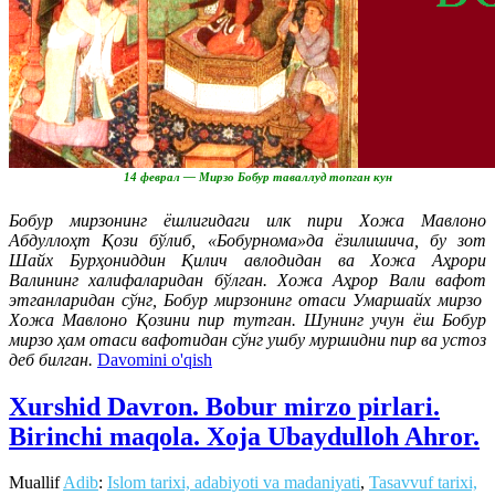
14 феврал — Мирзо Бобур таваллуд топган кун
Бобур мирзонинг ёшлигидаги илк пири Хожа Мавлоно
Абдуллоҳт Қози бўлиб, «Бобурнома»да ёзилишича, бу зот
Шайх Бурҳониддин Қилич авлодидан ва Хожа Аҳрори
Валининг халифаларидан бўлган. Хожа Аҳрор Вали вафот
этганларидан сўнг, Бобур мирзонинг отаси Умаршайх мирзо
Хожа Мавлоно Қозини пир тутган. Шунинг учун ёш Бобур
мирзо ҳам отаси вафотидан сўнг ушбу муршидни пир ва устоз
деб билган.
Davomini o'qish
Xurshid Davron. Bobur mirzo pirlari.
Birinchi maqola. Xoja Ubaydulloh Ahror.
Muallif
Adib
:
Islom tarixi, adabiyoti va madaniyati
,
Tasavvuf tarixi,