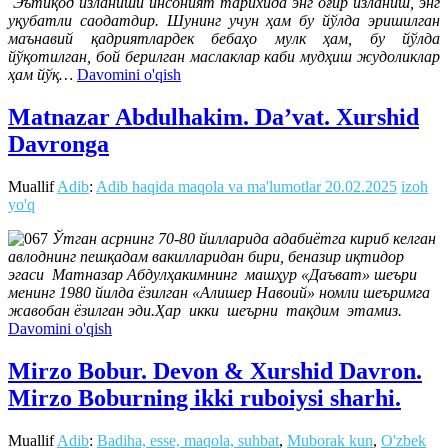
Эътиқод изланиши инсоният тарихида энг оғир изланиш, энг
уқубатли саодатдир. Шунинг учун ҳам бу йўлда эришилган
маънавий қадриятлардек бебаҳо мулк ҳам, бу йўлда
йўқотилган, бой берилган маслаклар каби мудҳиш жудоликлар
ҳам йўқ…
Davomini o'qish
Matnazar Abdulhakim. Da’vat. Xurshid
Davronga
Muallif
Adib
:
Adib haqida maqola va ma'lumotlar
20.02.2025
izoh
yo'q
Ўтган асрнинг 70-80 йилларида адабиётга кириб келган
авлоднинг пешқадам вакилларидан бири, беназир иқтидор
эгаси Матназар Абдулҳакимнинг машҳур «Даъват» шеъри
менинг 1980 йилда ёзилган «Алишер Навоий» номли шеъримга
жавобан ёзилган эди.Ҳар икки шеърни тақдим этамиз.
Davomini o'qish
Mirzo Bobur. Devon & Xurshid Davron.
Mirzo Boburning ikki ruboiysi sharhi.
Muallif
Adib
:
Badiha, esse, maqola, suhbat
,
Muborak kun
,
O'zbek