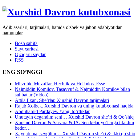
Adib asarlari, tarjimalari, hamda o'zbek va jahon adabiyotidan
namunalar
Bosh sahifa
Sayt xaritasi
Qiziqarli saytlar
RSS
ENG SO’NGGI
Mirzohid Muzaffar. Hechlik va Hellados. Esse
Najmiddin Komilov. Tasavvuf & Najmiddin Komilov bilan
suhbatlar (Video)
Attila Ilxan. She’rlar. Xurshid Davron tarjimalari
Rajab Xolbek. Xurshid Davron va uning kutubxonasi haqida
Abduhamid Pardayev. Yangi to’rtliklar
Unutayin degandim seni… Xurshid Davron she’ri & Qo’shiq
Xurshid Davron & Sarvara & IA. Sen kelar yo’llarga tikildim
bedor…
Xayr, dema, sevgilim… Xurshid Davron she’ri & Ikki qo’shiq