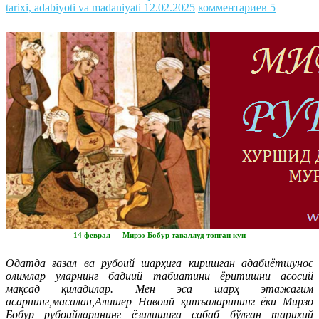
tarixi, adabiyoti va madaniyati
12.02.2025
комментариев 5
14 феврал — Мирзо Бобур таваллуд топган кун
Одатда ғазал ва рубоий шарҳига киришган адабиётшунос
олимлар уларнинг бадиий табиатини ёритишни асосий
мақсад қиладилар. Мен эса шарҳ этажагим
асарнинг,масалан,Алишер Навоий қитъаларининг ёки Мирзо
Бобур рубоийларининг ёзилишига сабаб бўлган тарихий