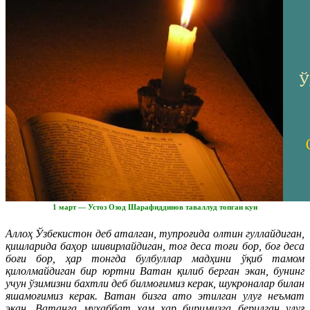
1 март — Устоз Озод Шарафиддинов таваллуд топган кун
Аллоҳ Ўзбекистон деб аталган, тупроғида олтин гуллайдиган,
қишларида баҳор шивирлайдиган, тоғ деса тоғи бор, боғ деса
боғи бор, ҳар тонгда булбуллар мадҳини ўқиб тамом
қилолмайдиган бир юртни Ватан қилиб берган экан, бунинг
учун ўзимизни бахтли деб билмоғимиз керак, шукроналар билан
яшамоғимиз керак. Ватан бизга ато этилган улуғ неъмат
экан, Ватанга муҳаббат ҳам ҳар биримизга берилган улуғ