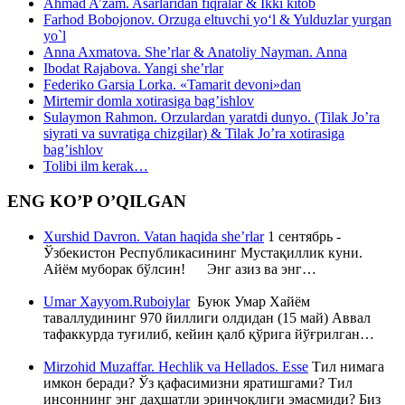
Ahmad A’zam. Asarlaridan fiqralar & Ikki kitob
Farhod Bobojonov. Orzuga eltuvchi yo‘l & Yulduzlar yurgan
yo`l
Anna Axmatova. She’rlar & Anatoliy Nayman. Anna
Ibodat Rajabova. Yangi she’rlar
Federiko Garsia Lorka. «Tamarit devoni»dan
Mirtemir domla xotirasiga bag’ishlov
Sulaymon Rahmon. Orzulardan yaratdi dunyo. (Tilak Jo’ra
siyrati va suvratiga chizgilar) & Tilak Jo’ra xotirasiga
bag’ishlov
Tolibi ilm kerak…
ENG KO’P O’QILGAN
Xurshid Davron. Vatan haqida she’rlar
1 сентябрь -
Ўзбекистон Республикасининг Мустақиллик куни.
Айём муборак бўлсин! Энг азиз ва энг…
Umar Xayyom.Ruboiylar
Буюк Умар Хайём
таваллудининг 970 йиллиги олдидан (15 май) Аввал
тафаккурда туғилиб, кейин қалб қўрига йўғрилган…
Mirzohid Muzaffar. Hechlik va Hellados. Esse
Тил нимага
имкон беради? Ўз қафасимизни яратишгами? Тил
инсоннинг энг даҳшатли эринчоқлиги эмасмиди? Биз