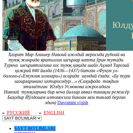
Ҳазрат Мир Алишер Навоий ижодий меросида рубоий ва
туюқ жанрида яратилган шеърлар катта ўрин тутади.
Туркча шеъриятгагина хос туюқ ҳақида шайх Аҳмад Тарозий
ҳижрий 840 йилда (1436—1437) битган «Фунун ул-
балоға»(«Етуклик илмлари») асарида шундай ёзади: «Бу турк
шоирларининг ихтиросидур…» (Саҳифада тақдим
этилаётган Юлдуз Усмонова ижросидаги
Навоий туюқларини бир неча йиллар аввал таниқли режисёр
Баҳодир Йўлдошев илтомосига биноан мен танлаб берган
эдим)
Davomini o'qish
РУССКИЙ
ENGLISH
SAYT BO'LIMLARI