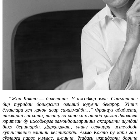
“Жан Кокто — дилетант. У ижодкор эмас. Санъатнинг
бир туридан бошқасига оғишиб юрувчи беқарор. Унинг
ёзганлари ҳеч қачон асар саналмайди…” Француз адабиёти,
тасвирий санъати, театр ва кино санъатида қизғин фаолият
юритган бу ижодкорга замондошларининг аксарияти шундай
баҳо беришарди. Дарҳақиқат, унинг серқирра истеъдоди
кўпчиликнинг ғашини келтирарди. Аммо Кокто бу каби гап-
сўзларга парво қилмас, аксинча, ўзидаги иқтидорни борича