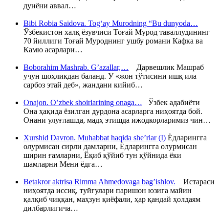
дунёни аввал…
Bibi Robia Saidova. Tog‘ay Murodning “Bu dunyoda…
Ўзбекистон халқ ёзувчиси Тоғай Мурод таваллудининг
70 йиллиги Тоғай Муроднинг ушбу романи Кафка ва
Камю асарлари…
Boborahim Mashrab. G’azallar,…
Дарвешлик Машраб
учун шоҳликдан баланд. У «жон тўтисини ишқ ила
сарбоз этай деб», жандани кийиб…
Onajon. O’zbek shoirlarining onaga…
Ўзбек адабиёти
Она ҳақида ёзилган дурдона асарларга ниҳоятда бой.
Онани улуғлашда, мадҳ этишда ижодкорларимиз чин…
Xurshid Davron. Muhabbat haqida she’rlar (I)
Ёдларингга
олурмисан сирли дамларни, Ёдларингга олурмисан
ширин ғамларни, Ёқиб қўйиб тун қўйнида ёки
шамларни Мени ёдга…
Betakror aktrisa Rimma Ahmedovaga bag’ishlov.
Истараси
ниҳоятда иссиқ, туйғулари паришон юзига майин
қалқиб чиққан, маҳзун қиёфали, ҳар қандай ҳолдаям
дилбарлигича…