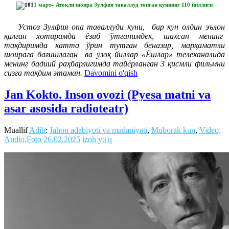
1 март– Атоқли шоира Зулфия таваллуд топган куннинг 110 йиллиги
Устоз Зулфия опа таваллуди куни, бир кун олдин эълон
қилган хотирамда ёзиб ўтганимдек, шахсан менинг
тақдиримда катта ўрин тутган беназир, марҳаматли
шоирага бағишлаган ва узоқ йиллар «Ёшлар» телеканалида
менинг бадиий раҳбарлигимда тайёрланган 3 қисмли фильмни
сизга тақдим этаман.
Davomini o'qish
Jan Kokto. Inson ovozi (Pyesa matni va
asar asosida radioteatr)
Muallif
Adib
:
Jahon adabiyoti va madaniyati
,
Muborak kun
,
Video,
Audio,Foto
26.02.2025
izoh yo'q