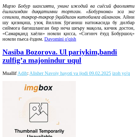
Мирзо Бобур шахсияти, унинг ижодий ва сиёсий фаолияти
ёшлигимдан диққатимни тортган.
«Бобурнома» эса энг
севимли, такрор-такрор ўқийдиган китобимга айланган.
Айни
шу қизиқиш, узоқ йиллик ўрганиш натижасида бу дилбар
сиймога бағишланган бир неча шеъру мақола, кичик достон,
«Самарқанд хаёли» номли қисса, «Соғинч ёхуд Бобуршоҳ»
номли пьеса ёздим.
Davomini o'qish
Nasiba Bozorova. Ul pariykim,bandi
zulfig’a majonindur uqul
Muallif
Adib
:
Alisher Navoiy hayoti va ijodi
09.02.2025
izoh yo'q