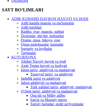
QIDIRISH
SAYT BO’LIMLARI
ADIB XURSHID DAVRON HAYOTI VA IJODI
Adib haqida maqola va ma'lumotlar
Adib kitoblari
Badiha, esse, maqola, suhbat
Dostonlar, she'rlar, turkumlar
Drama, qissa, hikoya, esse
Qisqa mulohazalar, luqmalar
Ssenariy va loyihalar
Tarjimalar
KUTUBXONA
Alisher Navoiy hayoti va ijodi
Amir Temur hayoti va faoliyati
Islom tarixi, adabiyoti va madaniyati
Tasavvuf tarixi, va adabiyoti
Jadidlik tarixi va adabiyoti
Jahon adabiyoti va madaniyati
Turk xalqlari tarixi, adabiyoti, madaniyati
O'zbek tarixi, adabiyoti va madaniyati
Ona tili va Milliy alifbo
San'at va Musiqiy meros
Tarixiy hujjatlar, nodir qo'lyozmalar