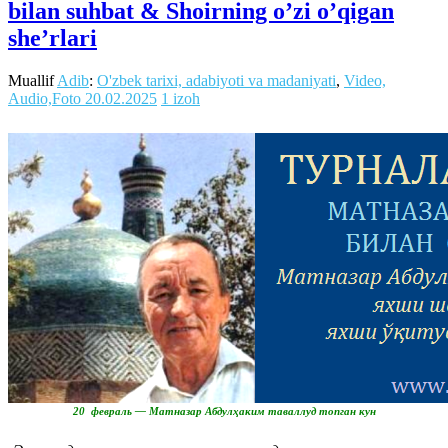
bilan suhbat & Shoirning o’zi o’qigan
she’rlari
Muallif
Adib
:
O'zbek tarixi, adabiyoti va madaniyati
,
Video,
Audio,Foto
20.02.2025
1 izoh
20 февраль — Матназар Абдулҳаким таваллуд топган кун