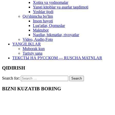
Xotira va yodnomalar
Yangi kitoblar va asarlar taqdimoti
Yoshlar ijodi
Qo'shimcha bo'lim
Inson hayoti
Lug'atlar, Qomuslar
Maktubot
Naqllar, hikmatlar, rivoyatlar
Video, Audio,Foto
YANGILIKLAR
Muborak kun
Tarixiy sana
ТЕКСТЫ НА РУССКОМ — RUSCHA MATNLAR
QIDIRISH
Search for:
BIZNI KUZATIB BORING