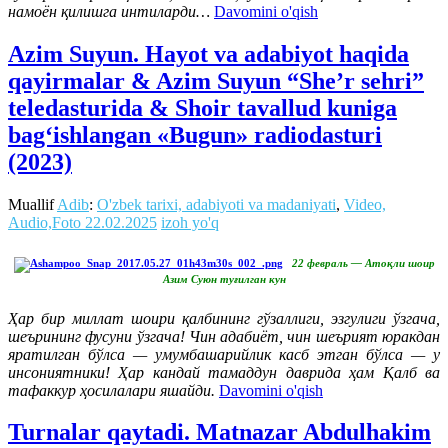
намоён қилишга интиларди…
Davomini o'qish
Azim Suyun. Hayot va adabiyot haqida
qayirmalar & Azim Suyun “She’r sehri”
teledasturida & Shoir tavallud kuniga
bag‘ishlangan «Bugun» radiodasturi
(2023)
Muallif
Adib
:
O'zbek tarixi, adabiyoti va madaniyati
,
Video,
Audio,Foto
22.02.2025
izoh yo'q
22 февраль — Атоқли шоир
Азим Суюн туғилган кун
Ҳар бир миллат шоири қалбининг гўзаллиги, эзгулиги ўзгача,
шеърининг фусуни ўзгача! Чин адабиёт, чин шеърият юракдан
яратилган бўлса — умумбашарийлик касб этган бўлса — у
инсониятники! Ҳар кандай тамаддун даврида ҳам Қалб ва
тафаккур ҳосилалари яшайди.
Davomini o'qish
Turnalar qaytadi. Matnazar Abdulhakim