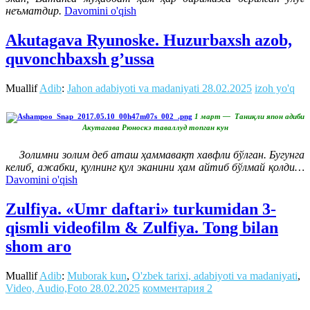
неъматдир.
Davomini o'qish
Akutagava Ryunoske. Huzurbaxsh azob,
quvonchbaxsh g’ussa
Muallif
Adib
:
Jahon adabiyoti va madaniyati
28.02.2025
izoh yo'q
1 март — Таниқли япон адиби
Акутагава Рюноскэ таваллуд топган кун
Золимни золим деб аташ ҳаммавақт хавфли бўлган. Бугунга
келиб, ажабки, қулнинг қул эканини ҳам айтиб бўлмай қолди…
Davomini o'qish
Zulfiya. «Umr daftari» turkumidan 3-
qismli videofilm & Zulfiya. Tong bilan
shom aro
Muallif
Adib
:
Muborak kun
,
O'zbek tarixi, adabiyoti va madaniyati
,
Video, Audio,Foto
28.02.2025
комментария 2