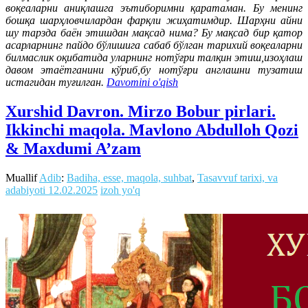
воқеаларни аниқлашга эътиборимни қаратаман. Бу менинг
бошқа шарҳловчилардан фарқли жиҳатимдир. Шарҳни айни
шу тарзда баён этишдан мақсад нима? Бу мақсад бир қатор
асарларнинг пайдо бўлишига сабаб бўлган тарихий воқеаларни
билмаслик оқибатида уларнинг нотўғри талқин этиш,изоҳлаш
давом этаётганини кўриб,бу нотўғри англашни тузатиш
истагидан туғилган.
Davomini o'qish
Xurshid Davron. Mirzo Bobur pirlari.
Ikkinchi maqola. Mavlono Abdulloh Qozi
& Maxdumi A’zam
Muallif
Adib
:
Badiha, esse, maqola, suhbat
,
Tasavvuf tarixi, va
adabiyoti
12.02.2025
izoh yo'q