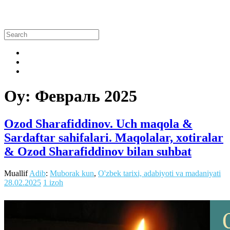
Oy:
Февраль 2025
Ozod Sharafiddinov. Uch maqola &
Sardaftar sahifalari. Maqolalar, xotiralar
& Ozod Sharafiddinov bilan suhbat
Muallif
Adib
:
Muborak kun
,
O'zbek tarixi, adabiyoti va madaniyati
28.02.2025
1 izoh