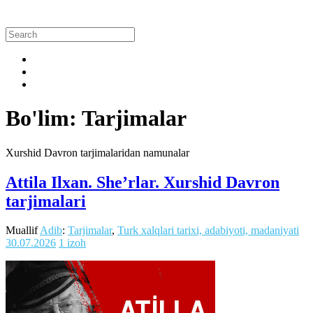
Bo'lim: Tarjimalar
Xurshid Davron tarjimalaridan namunalar
Attila Ilxan. She’rlar. Xurshid Davron
tarjimalari
Muallif
Adib
:
Tarjimalar
,
Turk xalqlari tarixi, adabiyoti, madaniyati
30.07.2026
1 izoh