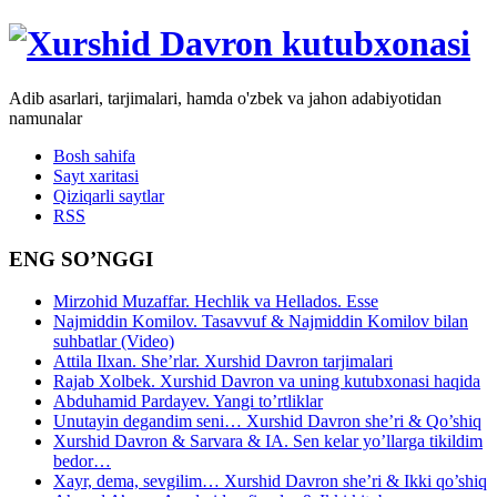
Adib asarlari, tarjimalari, hamda o'zbek va jahon adabiyotidan
namunalar
Bosh sahifa
Sayt xaritasi
Qiziqarli saytlar
RSS
ENG SO’NGGI
Mirzohid Muzaffar. Hechlik va Hellados. Esse
Najmiddin Komilov. Tasavvuf & Najmiddin Komilov bilan
suhbatlar (Video)
Attila Ilxan. She’rlar. Xurshid Davron tarjimalari
Rajab Xolbek. Xurshid Davron va uning kutubxonasi haqida
Abduhamid Pardayev. Yangi to’rtliklar
Unutayin degandim seni… Xurshid Davron she’ri & Qo’shiq
Xurshid Davron & Sarvara & IA. Sen kelar yo’llarga tikildim
bedor…
Xayr, dema, sevgilim… Xurshid Davron she’ri & Ikki qo’shiq