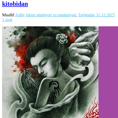
kitobidan
Muallif
Adib
:
Jahon adabiyoti va madaniyati
,
Tarjimalar
31.12.2025
1 izoh