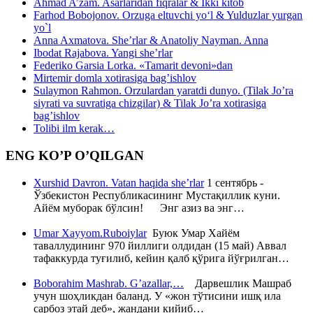
Ahmad A’zam. Asarlaridan fiqralar & Ikki kitob
Farhod Bobojonov. Orzuga eltuvchi yo‘l & Yulduzlar yurgan
yo`l
Anna Axmatova. She’rlar & Anatoliy Nayman. Anna
Ibodat Rajabova. Yangi she’rlar
Federiko Garsia Lorka. «Tamarit devoni»dan
Mirtemir domla xotirasiga bag’ishlov
Sulaymon Rahmon. Orzulardan yaratdi dunyo. (Tilak Jo’ra
siyrati va suvratiga chizgilar) & Tilak Jo’ra xotirasiga
bag’ishlov
Tolibi ilm kerak…
ENG KO’P O’QILGAN
Xurshid Davron. Vatan haqida she’rlar
1 сентябрь -
Ўзбекистон Республикасининг Мустақиллик куни.
Айём муборак бўлсин! Энг азиз ва энг…
Umar Xayyom.Ruboiylar
Буюк Умар Хайём
таваллудининг 970 йиллиги олдидан (15 май) Аввал
тафаккурда туғилиб, кейин қалб қўрига йўғрилган…
Boborahim Mashrab. G’azallar,…
Дарвешлик Машраб
учун шоҳликдан баланд. У «жон тўтисини ишқ ила
сарбоз этай деб», жандани кийиб…