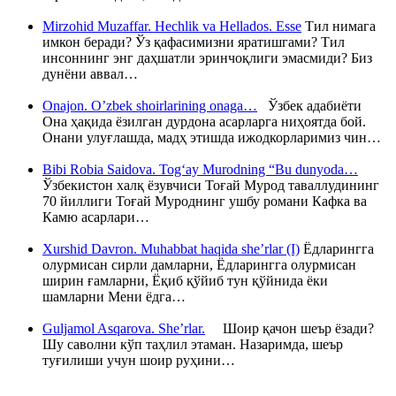
Mirzohid Muzaffar. Hechlik va Hellados. Esse
Тил нимага
имкон беради? Ўз қафасимизни яратишгами? Тил
инсоннинг энг даҳшатли эринчоқлиги эмасмиди? Биз
дунёни аввал…
Onajon. O’zbek shoirlarining onaga…
Ўзбек адабиёти
Она ҳақида ёзилган дурдона асарларга ниҳоятда бой.
Онани улуғлашда, мадҳ этишда ижодкорларимиз чин…
Bibi Robia Saidova. Tog‘ay Murodning “Bu dunyoda…
Ўзбекистон халқ ёзувчиси Тоғай Мурод таваллудининг
70 йиллиги Тоғай Муроднинг ушбу романи Кафка ва
Камю асарлари…
Xurshid Davron. Muhabbat haqida she’rlar (I)
Ёдларингга
олурмисан сирли дамларни, Ёдларингга олурмисан
ширин ғамларни, Ёқиб қўйиб тун қўйнида ёки
шамларни Мени ёдга…
Guljamol Asqarova. She’rlar.
Шоир қачон шеър ёзади?
Шу саволни кўп таҳлил этаман. Назаримда, шеър
туғилиши учун шоир руҳини…