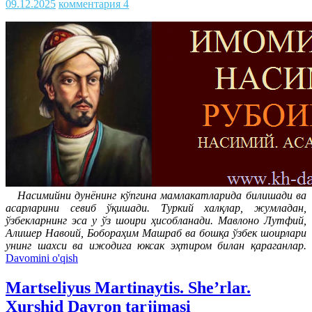
09.12.2025
комментария 4
Насимийни дунёнинг кўпгина мамлакатларида билишади ва
асарларини севиб ўқишади. Туркий халқлар, жумладан,
ўзбекларнинг эса у ўз шоири ҳисобланади. Мавлоно Лутфий,
Алишер Навоий, Бобораҳим Машраб ва бошқа ўзбек шоирлари
унинг шахси ва ижодига юксак эҳтиром билан қараганлар.
Davomini o'qish
Martseliyus Martinaytis. She’rlar.
Xurshid Davron tarjimasi