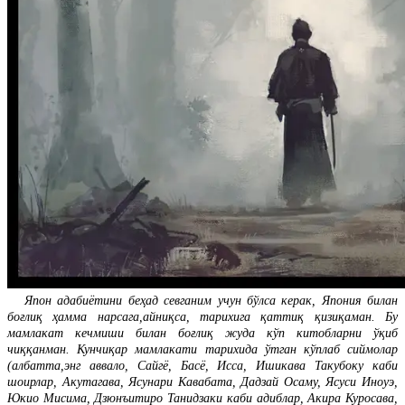
Япон адабиётини беҳад севганим учун бўлса керак, Япония билан
боғлиқ ҳамма нарсага,айниқса, тарихига қаттиқ қизиқаман. Бу
мамлакат кечмиши билан боғлиқ жуда кўп китобларни ўқиб
чиққанман. Кунчиқар мамлакати тарихида ўтган кўплаб сиймолар
(албатта,энг аввало, Сайгё, Басё, Исса, Ишикава Такубоку каби
шоирлар, Акутагава, Ясунари Кавабата, Дадзай Осаму, Ясуси Иноуэ,
Юкио Мисима, Дзюнъитиро Танидзаки каби адиблар, Акира Куросава,