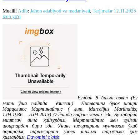
Muallif
Adib
:
Jahon adabiyoti va madaniyati
,
Tarjimalar
12.11.2025
izoh yo'q
Бундан 8 йилча аввал (Бу
матн ўша пайтда ёзилган) Литванинг буюк шоири
Марцелиюс Мартинайтис ( лит. Marcelijus Martinaitis;
1.04.1936 — 5.04.2013) 77 ёшида вафот этган эди. Бу хабарни
эшитгач анча қайғурдим. Мартинайтис мен суйган
шоирлардан бири эди. Унинг шеърларини мунтазам ўқиб
борардим, айримларини ўзбек тилига таржима ҳам
қилгандим.
Davomini o'qish