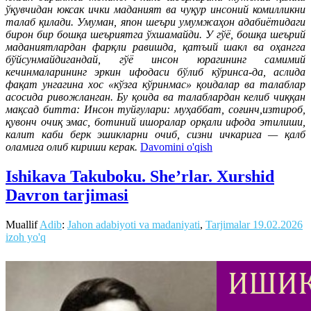
ўқувчидан юксак ички маданият ва чуқур инсоний комилликни
талаб қилади. Умуман, япон шеъри умумжаҳон адабиётидаги
бирон бир бошқа шеъриятга ўхшамайди. У гўё, бошқа шеърий
маданиятлардан фарқли равишда, қатъий шакл ва оҳангга
бўйсунмайдигандай, гўё инсон юрагининг самимий
кечинмаларининг эркин ифодаси бўлиб кўринса-да, аслида
фақат унгагина хос «кўзга кўринмас» қоидалар ва талаблар
асосида ривожланган. Бу қоида ва талаблардан келиб чиққан
мақсад битта: Инсон туйғулари: муҳаббат, соғинч,изтироб,
қувонч очиқ эмас, ботиний ишоралар орқали ифода этилиши,
калит каби берк эшикларни очиб, сизни ичкарига — қалб
оламига олиб кириши керак.
Davomini o'qish
Ishikava Takuboku. She’rlar. Xurshid
Davron tarjimasi
Muallif
Adib
:
Jahon adabiyoti va madaniyati
,
Tarjimalar
19.02.2026
izoh yo'q