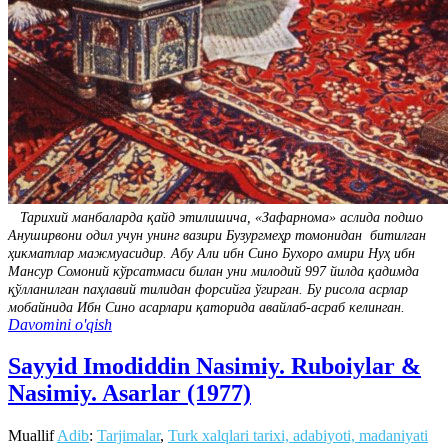
Тарихий манбаларда қайд этилишича, «Зафарнома» аслида подшо
Ануширвони одил учун унинг вазири Бузургмеҳр томонидан битилган
ҳикматлар мажмуасидир. Абу Али ибн Сино Бухоро амири Нуҳ ибн
Мансур Сомоний кўрсатмаси билан уни милодий 997 йилда қадимда
қўлланилган паҳлавий тилидан форсийга ўгирган. Бу рисола асрлар
мобайнида Ибн Сино асарлари қаторида авайлаб-асраб келинган.
Davomini o'qish
Sayyid Imodiddin Nasimiy. Ruboiylar &
Nasimiy. Asarlar (1977)
Muallif
Adib
:
Tarjimalar
,
Turk xalqlari tarixi, adabiyoti, madaniyati