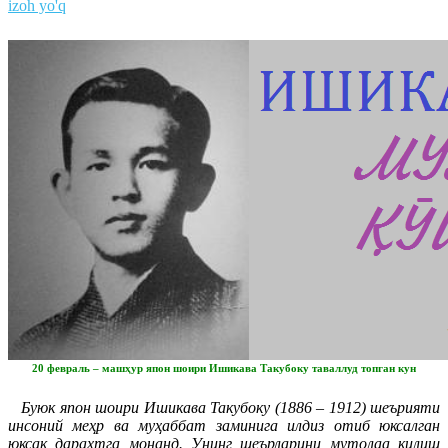
izoh yo'q
20 февраль – машҳур япон шоири Ишикава Такубоку таваллуд топган кун
Буюк япон шоири Ишикава Такубоку (1886 – 1912) шеърияти
инсоний меҳр ва муҳаббат заминига илдиз отиб юксалган
юксак дарахтга монанд. Унинг шеърларини мутолаа қилиш