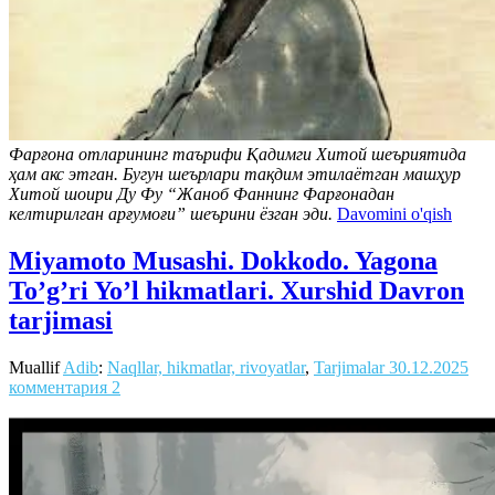
Фарғона отларининг таърифи Қадимги Хитой шеъриятида
ҳам акс этган. Бугун шеърлари тақдим этилаётган машҳур
Хитой шоири Ду Фу “Жаноб Фаннинг Фарғонадан
келтирилган арғумоғи” шеърини ёзган эди.
Davomini o'qish
Miyamoto Musashi. Dokkodo. Yagona
To’g’ri Yo’l hikmatlari. Xurshid Davron
tarjimasi
Muallif
Adib
:
Naqllar, hikmatlar, rivoyatlar
,
Tarjimalar
30.12.2025
комментария 2