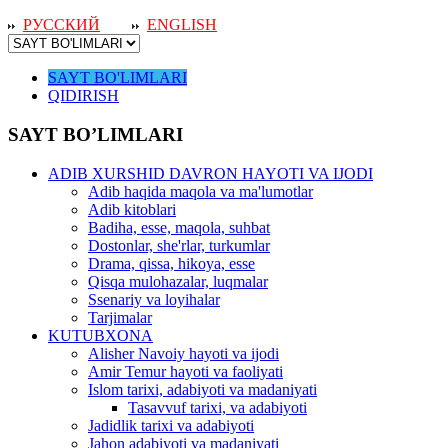
РУССКИЙ
ENGLISH
SAYT BO'LIMLARI
QIDIRISH
SAYT BO’LIMLARI
ADIB XURSHID DAVRON HAYOTI VA IJODI
Adib haqida maqola va ma'lumotlar
Adib kitoblari
Badiha, esse, maqola, suhbat
Dostonlar, she'rlar, turkumlar
Drama, qissa, hikoya, esse
Qisqa mulohazalar, luqmalar
Ssenariy va loyihalar
Tarjimalar
KUTUBXONA
Alisher Navoiy hayoti va ijodi
Amir Temur hayoti va faoliyati
Islom tarixi, adabiyoti va madaniyati
Tasavvuf tarixi, va adabiyoti
Jadidlik tarixi va adabiyoti
Jahon adabiyoti va madaniyati