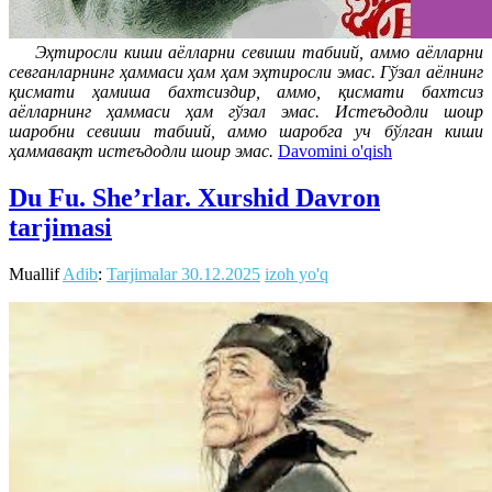
Эҳтиросли киши аёлларни севиши табиий, аммо аёлларни
севганларнинг ҳаммаси ҳам ҳам эҳтиросли эмас. Гўзал аёлнинг
қисмати ҳамиша бахтсиздир, аммо, қисмати бахтсиз
аёлларнинг ҳаммаси ҳам гўзал эмас. Истеъдодли шоир
шаробни севиши табиий, аммо шаробга уч бўлган киши
ҳаммавақт истеъдодли шоир эмас.
Davomini o'qish
Du Fu. She’rlar. Xurshid Davron
tarjimasi
Muallif
Adib
:
Tarjimalar
30.12.2025
izoh yo'q