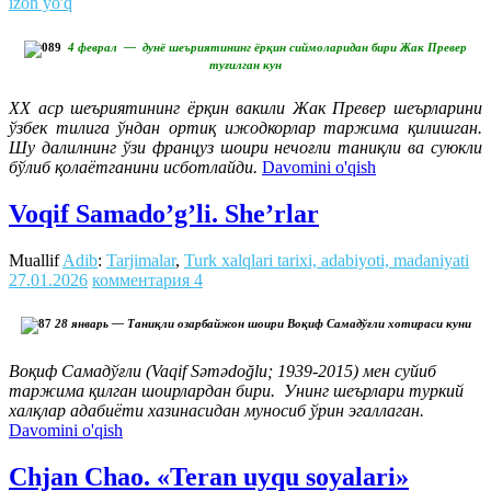
izoh yo'q
4 феврал — дунё шеъриятининг ёрқин сиймоларидан бири Жак Превер
туғилган кун
ХХ аср шеъриятининг ёрқин вакили Жак Превер шеърларини
ўзбек тилига ўндан ортиқ ижодкорлар таржима қилишган.
Шу далилнинг ўзи француз шоири нечоғли таниқли ва суюкли
бўлиб қолаётганини исботлайди.
Davomini o'qish
Voqif Samado’g’li. She’rlar
Muallif
Adib
:
Tarjimalar
,
Turk xalqlari tarixi, adabiyoti, madaniyati
27.01.2026
комментария 4
28 январь — Таниқли озарбайжон шоири Воқиф Самадўғли хотираси куни
Воқиф Самадўғли (Vaqif Səmədoğlu; 1939-2015) мен суйиб
таржима қилган шоирлардан бири.
Унинг шеърлари туркий
халқлар адабиёти хазинасидан муносиб ўрин эгаллаган.
Davomini o'qish
Chjan Chao. «Teran uyqu soyalari»