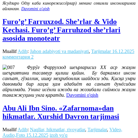
Ясудзиро Одзу каби кинорежиссёрлар) менинг севимли инсонларимга
айланган.
Davomini o'qish
Furo’g’ Farruxzod. She’rlar & Vido
Kechasi. Furo’g’ Farruhzod she’rlari
asosida monoteatr
Muallif
Adib
:
Jahon adabiyoti va madaniyati
,
Tarjimalar
16.12.2025
комментария 2
Фурӯғ Фаррухзод шеърларисиз ХХ аср жаҳон
шеъриятини тасаввур қилиш қийин. Бу баркамол инсон
санъат, гўзаллик, ишқу меҳрибонлик шайдоси эди. Қисқа умри
давомида бир лаҳза ҳам адабиёт ва санъат дунёсидан
айрилмади. Унинг исёнли ижоди ва жозибали сиймоси жаҳон
таважжуҳини унга қаратди.
Davomini o'qish
Abu Ali Ibn Sino. «Zafarnoma»dan
hikmatlar. Xurshid Davron tarjimasi
Muallif
Adib
:
Naqllar, hikmatlar, rivoyatlar
,
Tarjimalar
,
Video,
Audio,Foto
15.12.2025
izoh yo'q