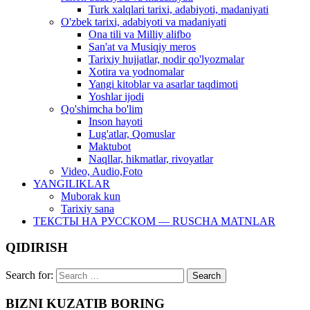
Turk xalqlari tarixi, adabiyoti, madaniyati
O'zbek tarixi, adabiyoti va madaniyati
Ona tili va Milliy alifbo
San'at va Musiqiy meros
Tarixiy hujjatlar, nodir qo'lyozmalar
Xotira va yodnomalar
Yangi kitoblar va asarlar taqdimoti
Yoshlar ijodi
Qo'shimcha bo'lim
Inson hayoti
Lug'atlar, Qomuslar
Maktubot
Naqllar, hikmatlar, rivoyatlar
Video, Audio,Foto
YANGILIKLAR
Muborak kun
Tarixiy sana
ТЕКСТЫ НА РУССКОМ — RUSCHA MATNLAR
QIDIRISH
Search for:
BIZNI KUZATIB BORING