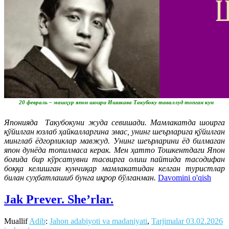
20 февраль – машҳур япон шоири Ишикава Такубоку таваллуд топган кун
Японияда Tакубокуни жуда севишади. Мамлакатда шоирга
қўйилган юзлаб ҳайкалларгина эмас, унинг шеърларига қўйилган
минглаб ёдгорликлар мавжуд. Унинг шеърларини ёд билмаган
япон дунёда топилмаса керак. Мен ҳатто Тошкентдаги Япон
боғида бир кўрсатувни тасвирга олиш пайтида тасодифан
боққа келишган кунчиқар мамлакатидан келган туристлар
билан суҳбатлашиб бунга иқрор бўлганман.
Davomini o'qish
Jak Prever. She’rlar.
Muallif
Adib
:
Jahon adabiyoti va madaniyati
,
Tarjimalar
03.02.2026