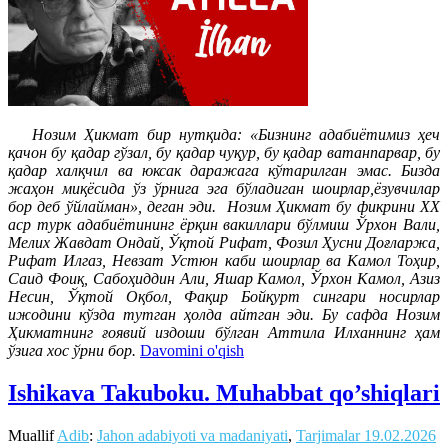
Нозим Ҳикмат бир нутқида: «Бизнинг адабиётимиз ҳеч
қачон бу қадар гўзал, бу қадар чуқур, бу қадар ватанпарвар, бу
қадар халқчил ва юксак даражага кўтарилган эмас. Бизда
жаҳон миқёсида ўз ўрнига эга бўладиган шоирлар,ёзувчилар
бор деб ўйлайман», деган эди. Нозим Ҳикмат бу фикрини ХХ
аср турк адабиётининг ёрқин вакиллари бўлмиш Ўрхон Вали,
Мелих Жавдат Ондай, Ўқтой Рифат, Фозил Ҳусни Доғларжа,
Рифат Илгаз, Невзат Устюн каби шоирлар ва Камол Тоҳир,
Саид Фоиқ, Сабоҳиддин Али, Яшар Камол, Ўрхон Камол, Азиз
Несин, Ўқтой Оқбол, Фақир Бойқурт сингари носирлар
ижодини кўзда тутган ҳолда айтган эди. Бу сафда Нозим
Ҳикматнинг ғоявий издоши бўлган Аттила Илханнинг ҳам
ўзига хос ўрни бор.
Davomini o'qish
Ishikava Takuboku. Muhabbat qo’shiqlari
Muallif
Adib
:
Jahon adabiyoti va madaniyati
,
Tarjimalar
19.02.2026