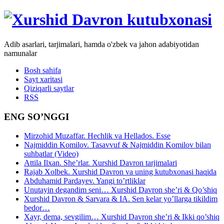
Adib asarlari, tarjimalari, hamda o'zbek va jahon adabiyotidan
namunalar
Bosh sahifa
Sayt xaritasi
Qiziqarli saytlar
RSS
ENG SO’NGGI
Mirzohid Muzaffar. Hechlik va Hellados. Esse
Najmiddin Komilov. Tasavvuf & Najmiddin Komilov bilan
suhbatlar (Video)
Attila Ilxan. She’rlar. Xurshid Davron tarjimalari
Rajab Xolbek. Xurshid Davron va uning kutubxonasi haqida
Abduhamid Pardayev. Yangi to’rtliklar
Unutayin degandim seni… Xurshid Davron she’ri & Qo’shiq
Xurshid Davron & Sarvara & IA. Sen kelar yo’llarga tikildim
bedor…
Xayr, dema, sevgilim… Xurshid Davron she’ri & Ikki qo’shiq