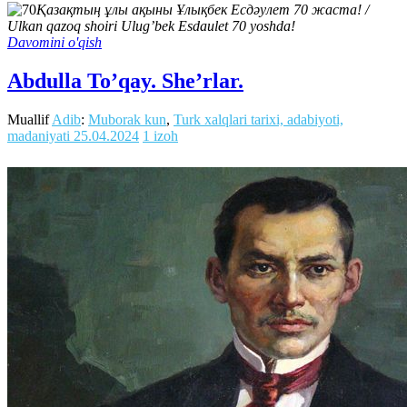
Қазақтың ұлы ақыны Ұлықбек Есдәулет 70 жаста! /
Ulkan qazoq shoiri Ulug’bek Esdaulet 70 yoshda!
Davomini o'qish
Abdulla To’qay. She’rlar.
Muallif
Adib
:
Muborak kun
,
Turk xalqlari tarixi, adabiyoti,
madaniyati
25.04.2024
1 izoh