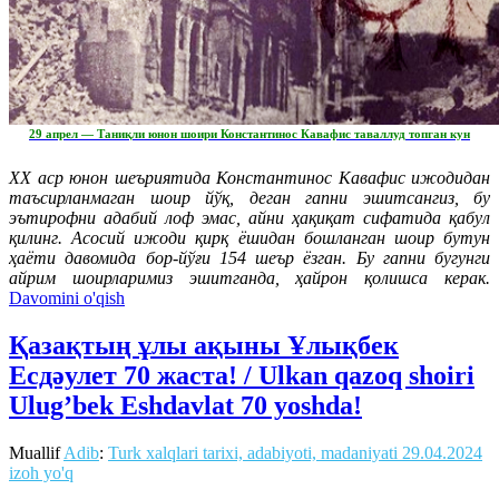
29 апрел — Таниқли юнон шоири Константинос Кавафис таваллуд топган кун
ХХ аср юнон шеъриятида Константинос Кавафис ижодидан
таъсирланмаган шоир йўқ, деган гапни эшитсангиз, бу
эътирофни адабий лоф эмас, айни ҳақиқат сифатида қабул
қилинг. Асосий ижоди қирқ ёшидан бошланган шоир бутун
ҳаёти давомида бор-йўғи 154 шеър ёзган. Бу гапни бугунги
айрим шоирларимиз эшитганда, ҳайрон қолишса керак.
Davomini o'qish
Қазақтың ұлы ақыны Ұлықбек
Есдәулет 70 жаста! / Ulkan qazoq shoiri
Ulug’bek Eshdavlat 70 yoshda!
Muallif
Adib
:
Turk xalqlari tarixi, adabiyoti, madaniyati
29.04.2024
izoh yo'q