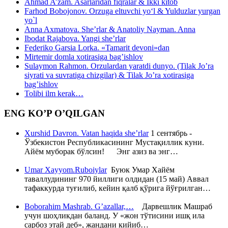
Ahmad A’zam. Asarlaridan fiqralar & Ikki kitob
Farhod Bobojonov. Orzuga eltuvchi yo‘l & Yulduzlar yurgan
yo`l
Anna Axmatova. She’rlar & Anatoliy Nayman. Anna
Ibodat Rajabova. Yangi she’rlar
Federiko Garsia Lorka. «Tamarit devoni»dan
Mirtemir domla xotirasiga bag’ishlov
Sulaymon Rahmon. Orzulardan yaratdi dunyo. (Tilak Jo’ra
siyrati va suvratiga chizgilar) & Tilak Jo’ra xotirasiga
bag’ishlov
Tolibi ilm kerak…
ENG KO’P O’QILGAN
Xurshid Davron. Vatan haqida she’rlar
1 сентябрь -
Ўзбекистон Республикасининг Мустақиллик куни.
Айём муборак бўлсин! Энг азиз ва энг…
Umar Xayyom.Ruboiylar
Буюк Умар Хайём
таваллудининг 970 йиллиги олдидан (15 май) Аввал
тафаккурда туғилиб, кейин қалб қўрига йўғрилган…
Boborahim Mashrab. G’azallar,…
Дарвешлик Машраб
учун шоҳликдан баланд. У «жон тўтисини ишқ ила
сарбоз этай деб», жандани кийиб…