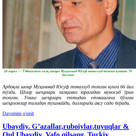
26 апрел — Ўзбекистон халқ шоири Муҳаммад Юсуф таваллуд топган куннинг 70
йиллиги
Ардоқли шоир Муҳаммад Юсуф таваллуд топган кунга 66 йил
тўлди. Шоир шеърлари халқимиз юрагидан муносиб ўрин
топган. Унинг шеърлари еттидан етмишгача бўлган
шеърхонлар тилидан тушмайди, дилларида аксу садо беради.
Davomini o'qish
Ubaydiy. G’azallar,ruboiylar,tuyuqlar &
Qul Ubaydiy. Vafo qilsang. Turkiy