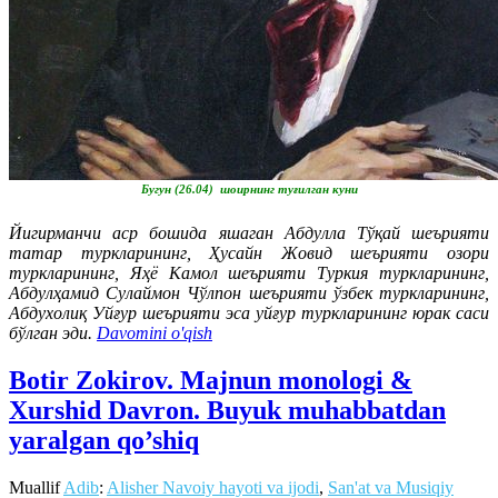
Бугун (26.04) шоирнинг туғилган куни
Йигирманчи аср бошида яшаган Абдулла Тўқай шеърияти
татар туркларининг, Ҳусайн Жовид шеърияти озори
туркларининг, Яҳё Камол шеърияти Туркия туркларининг,
Абдулҳамид Сулаймон Чўлпон шеърияти ўзбек туркларининг,
Абдухолиқ Уйғур шеърияти эса уйғур туркларининг юрак саси
бўлган эди.
Davomini o'qish
Botir Zokirov. Majnun monologi &
Xurshid Davron. Buyuk muhabbatdan
yaralgan qo’shiq
Muallif
Adib
:
Alisher Navoiy hayoti va ijodi
,
San'at va Musiqiy