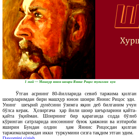
1 май — Машҳур юнон шоири Яннис Рицос туғилган кун
Ўтган асрнинг 80-йилларида севиб таржима қилган
шоирларимдан бири машҳур юнон шоири Яннис Рицос эди.
Унинг шеърий дунёсини ўзимга яқин деб билганим учун
бўлса керак. Ҳозиргача ҳар йили шоир шеърларини қайта-
қайта ўқийман. Шоирнинг бир қараганда содда бўлиб
кўринган сатрларида инсоннинг буюк ҳаяжони ва изтироби
яширин Бундан олдин ҳам Яннис Рицосдан қилган
таржималаримдан икки туркумини сизга тақдим этган эдим.
Davomini o'qish