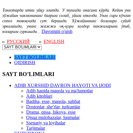
Тонготарда итни уйқу элитди. У тушида онасини кўрди. Кейин уни
хўжайин чакмонининг бағрига солиб, уйига опкелди. Унга сири кўчган
сопол товоқчада сут беришди. Хўжайиннинг болалари суйиб
эркалашди, унинг жажжи оқ-қора холдор панжаларини ўпиб,
Davomini o'qish
юзларига суркашди…
РУССКИЙ
ENGLISH
SAYT BO'LIMLARI
QIDIRISH
SAYT BO’LIMLARI
ADIB XURSHID DAVRON HAYOTI VA IJODI
Adib haqida maqola va ma'lumotlar
Adib kitoblari
Badiha, esse, maqola, suhbat
Dostonlar, she'rlar, turkumlar
Drama, qissa, hikoya, esse
Qisqa mulohazalar, luqmalar
Ssenariy va loyihalar
Tarjimalar