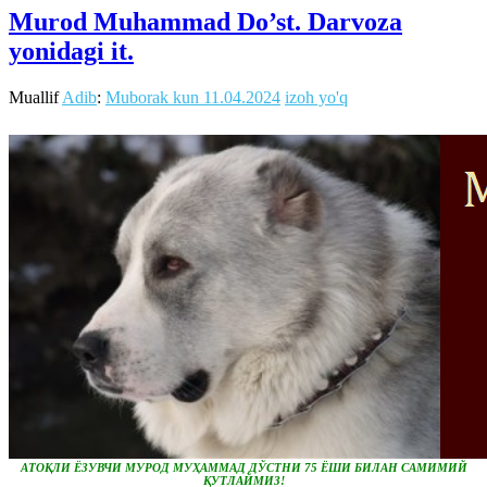
Murod Muhammad Do’st. Darvoza
yonidagi it.
Muallif
Adib
:
Muborak kun
11.04.2024
izoh yo'q
АТОҚЛИ ЁЗУВЧИ МУРОД МУҲАММАД ДЎСТНИ 75 ЁШИ БИЛАН САМИМИЙ
ҚУТЛАЙМИЗ!