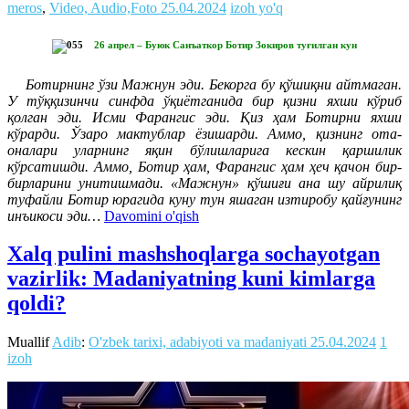
meros
,
Video, Audio,Foto
25.04.2024
izoh yo'q
26 апрел – Буюк Санъаткор Ботир Зокиров туғилган кун
Ботирнинг ўзи Мажнун эди. Бекорга бу қўшиқни айтмаган.
У тўққизинчи синфда ўқиётганида бир қизни яхши кўриб
қолган эди. Исми Фарангис эди. Қиз ҳам Ботирни яхши
кўрарди. Ўзаро мактублар ёзишарди. Аммо, қизнинг ота-
оналари уларнинг яқин бўлишларига кескин қаршилик
кўрсатишди. Аммо, Ботир ҳам, Фарангис ҳам ҳеч қачон бир-
бирларини унитишмади. «Мажнун» қўшиғи ана шу айрилиқ
туфайли Ботир юрагида куну тун яшаган изтиробу қайғунинг
инъикоси эди…
Davomini o'qish
Xalq pulini mashshoqlarga sochayotgan
vazirlik: Madaniyatning kuni kimlarga
qoldi?
Muallif
Adib
:
O'zbek tarixi, adabiyoti va madaniyati
25.04.2024
1
izoh