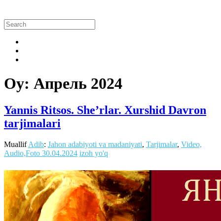
Oy:
Апрель 2024
Yannis Ritsos. She’rlar. Xurshid Davron
tarjimalari
Muallif
Adib
:
Jahon adabiyoti va madaniyati
,
Tarjimalar
,
Video,
Audio,Foto
30.04.2024
izoh yo'q