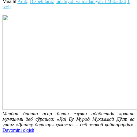
Muallif
Adib
:
O'zbek tarixi, adabiyoti va madaniyati
12.04.2024
1
izoh
Мендан битта асар билан ёзувчи адабиётда қолиши
мумкинми деб сўрашса: «Ҳа! Бу Мурод Муҳаммад Дўст ва
унинг «Дашту далалар» ҳикояси» – деб жавоб қайтарардим.
Davomini o'qish