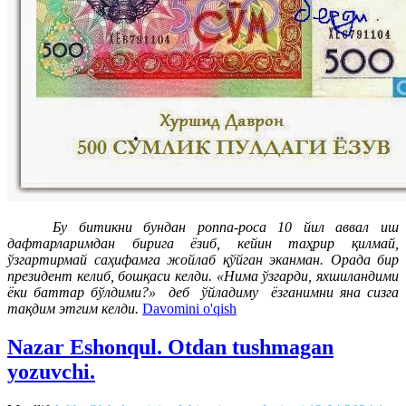
Бу битикни бундан роппа-роса 10 йил аввал иш
дафтарларимдан бирига ёзиб, кейин таҳрир қилмай,
ўзгартирмай саҳифамга жойлаб қўйган эканман. Орада бир
президент келиб, бошқаси келди. «Нима ўзгарди, яхшиландими
ёки баттар бўлдими?» деб ўйладиму ёзганимни яна сизга
тақдим этгим келди.
Davomini o'qish
Nazar Eshonqul. Otdan tushmagan
yozuvchi.