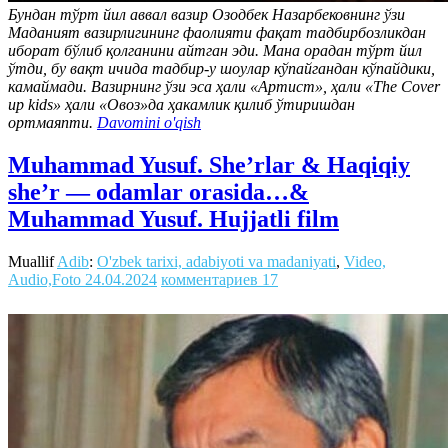
Бундан тўрт йил аввал вазир Озодбек Назарбековнинг ўзи
Маданият вазирлигининг фаолияти фақат тадбирбозликдан
иборат бўлиб қолганини айтган эди. Мана орадан тўрт йил
ўтди, бу вақт ичида тадбир-у шоулар кўпайгандан кўпайдики,
камаймади. Вазирнинг ўзи эса ҳали «Артист», ҳали «The Cover
up kids» ҳали «Овоз»да ҳакамлик қилиб ўтиришдан
ортмаяпти.
Davomini o'qish
Muhammad Yusuf. She’rlar & Haqiqiy
she’r — odamlar orasida…&
Muhammad Yusuf. Hujjatli film
Muallif
Adib
:
O'zbek tarixi, adabiyoti va madaniyati
,
Video,
Audio,Foto
24.04.2024
комментариев 17