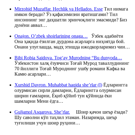
Mirzohid Muzaffar. Hechlik va Hellados. Esse
Тил нимага
имкон беради? Ўз қафасимизни яратишгами? Тил
инсоннинг энг даҳшатли эринчоқлиги эмасмиди? Биз
дунёни аввал…
Onajon. O’zbek shoirlarining onaga…
Ўзбек адабиёти
Она ҳақида ёзилган дурдона асарларга ниҳоятда бой.
Онани улуғлашда, мадҳ этишда ижодкорларимиз чин…
Bibi Robia Saidova. Tog‘ay Murodning “Bu dunyoda…
Ўзбекистон халқ ёзувчиси Тоғай Мурод таваллудининг
70 йиллиги Тоғай Муроднинг ушбу романи Кафка ва
Камю асарлари…
Xurshid Davron. Muhabbat haqida she’rlar (I)
Ёдларингга
олурмисан сирли дамларни, Ёдларингга олурмисан
ширин ғамларни, Ёқиб қўйиб тун қўйнида ёки
шамларни Мени ёдга…
Guljamol Asqarova. She’rlar.
Шоир қачон шеър ёзади?
Шу саволни кўп таҳлил этаман. Назаримда, шеър
туғилиши учун шоир руҳини…