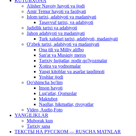
KUTUBXONA
Alisher Navoiy hayoti va ijodi
Amir Temur hayoti va faoliyati
Islom tarixi, adabiyoti va madaniyati
Tasavvuf tarixi, va adabiyoti
Jadidlik tarixi va adabiyoti
Jahon adabiyoti va madaniyati
Turk xalqlari tarixi, adabiyoti, madaniyati
O'zbek tarixi, adabiyoti va madaniyati
Ona tili va Milliy alifbo
San'at va Musiqiy meros
Tarixiy hujjatlar, nodir qo'lyozmalar
Xotira va yodnomalar
Yangi kitoblar va asarlar taqdimoti
Yoshlar ijodi
Qo'shimcha bo'lim
Inson hayoti
Lug'atlar, Qomuslar
Maktubot
Naqllar, hikmatlar, rivoyatlar
Video, Audio,Foto
YANGILIKLAR
Muborak kun
Tarixiy sana
ТЕКСТЫ НА РУССКОМ — RUSCHA MATNLAR