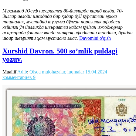
Муҳаммад Юсуф шеъриятга 80-йилларда кириб келди. 70-
йиллар авлоди ижодида бир қадар бўй кўрсатган эркка
ташналик, мустабид тузумга бўлган норозилик ифодаси
кейинги ўн йилликда шеъриятга қадам қўйган ижодкорлар
асарларида ўзининг янада очиқроқ ифодасини топдики, бундан
шоир шеърияти ҳам мустасно эмас.
Davomini o'qish
Xurshid Davron. 500 so’mlik puldagi
yozuv.
Muallif
Adib
:
Qisqa mulohazalar, luqmalar
15.04.2024
комментариев 9