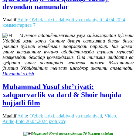
devondan namunalar
Muallif
Adib
:
O'zbek tarixi, adabiyoti va madaniyati
24.04.2024
комментариев 7
Мумтоз адабиётимизнинг улуғ сиймоларидан бўлмиш
Убайдий ҳали ҳануз ўзининг бутун салоҳияти билан бизга
равшан бўлмай қолаётган шоирлардан биридир. Биз ҳамон
унинг қаламининг кучи-ю адабиётимизда тутган муносиб
мавқеъидан бехабар қолмоқдамиз. Она тилимиз шиддати ва
қудрати унинг асарларида нечоғлик намоён бўлганининг
ўзигина Убайдийнинг тенгсиз ижодкор эканини англатади.
Davomini o'qish
Muhammad Yusuf she’riyati:
xalqparvarlik va dard & Shoir haqida
hujjatli film
Muallif
Adib
:
O'zbek tarixi, adabiyoti va madaniyati
,
Video,
Audio,Foto
20.04.2024
izoh yo'q
Муҳаммад Юсуф таваллудининг 70 йиллиги олдидан