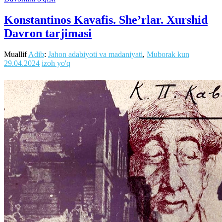
Konstantinos Kavafis. She’rlar. Xurshid
Davron tarjimasi
Muallif
Adib
:
Jahon adabiyoti va madaniyati
,
Muborak kun
29.04.2024
izoh yo'q